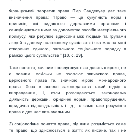
Французький теоретик права П’єр Сандевуар дає таке
визначення права: “Право — це сукупність норм і
приписів, які видаються державними органами і
санкціонуються ними за допомогою засобів матеріального
примусу, яка регулює відносини між людьми та групами
людей в даному політичному суспільстві і яка має на меті
створення єдиного, загального соціального порядку в
рамках цього суспільства ” [18, с. 29].
Таке поняття, хоч ним і послуговуються досить широко, не
є повним, оскільки не охоплює звичаєвого права,
церковного права та, значною мірою, міжнародного
права. Хоча в аспекті законодавства такий підхід є
виправданим, і, коли розглядаються законодавча
діяльність держави, юридичні норми, правопорушення,
юридична відповідальність і т.д., то саме таке розуміння
права є для нас визначальним.
2) соціологічне поняття права, під яким розуміється саме
те право, що здійснюється в житті: як писане, так і не