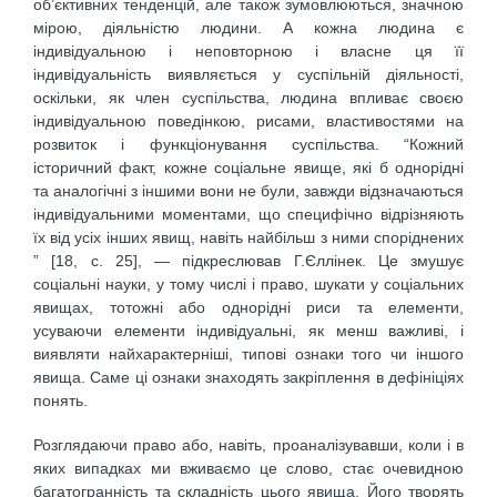
об’єктивних тенденцій, але також зумовлюються, значною
мірою, діяльністю людини. А кожна людина є
індивідуальною і неповторною і власне ця її
індивідуальність виявляється у суспільній діяльності,
оскільки, як член суспільства, людина впливає своєю
індивідуальною поведінкою, рисами, властивостями на
розвиток і функціонування суспільства. “Кожний
історичний факт, кожне соціальне явище, які б однорідні
та аналогічні з іншими вони не були, завжди відзначаються
індивідуальними моментами, що специфічно відрізняють
їх від усіх інших явищ, навіть найбільш з ними споріднених
” [18, с. 25], — підкреслював Г.Єллінек. Це змушує
соціальні науки, у тому числі і право, шукати у соціальних
явищах, тотожні або однорідні риси та елементи,
усуваючи елементи індивідуальні, як менш важливі, і
виявляти найхарактерніші, типові ознаки того чи іншого
явища. Саме ці ознаки знаходять закріплення в дефініціях
понять.
Розглядаючи право або, навіть, проаналізувавши, коли і в
яких випадках ми вживаємо це слово, стає очевидною
багатогранність та складність цього явища. Його творять