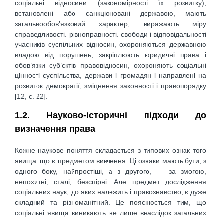
соціальні відносини (закономірності їх розвитку),
встановлені або санкціоновані державою, мають
загальнообов’язковий характер, виражають міру
справедливості, рівноправності, свободи і відповідальності
учасників суспільних відносин, охороняються державною
владою від порушень, закріплюють юридичні права і
обов’язки суб’єктів правовідносин, охороняють соціальні
цінності суспільства, держави і громадян і направлені на
розвиток демократії, зміцнення законності і правопорядку
[12, с. 22].
1.2. Науково-історичні підходи до
визначення права
Кожне наукове поняття складається з типових ознак того
явища, що є предметом вивчення. Ці ознаки мають бути, з
одного боку, найпростіші, а з другого, — за змогою,
непохитні, сталі, безспірні. Але предмет дослідження
соціальних наук, до яких належить і правознавство, є дуже
складний та різноманітний. Це пояснюється тим, що
соціальні явища виникають не лише внаслідок загальних