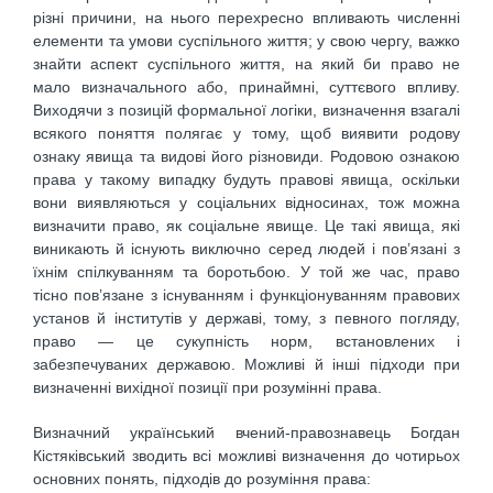
різні причини, на нього перехресно впливають численні
елементи та умови суспільного життя; у свою чергу, важко
знайти аспект суспільного життя, на який би право не
мало визначального або, принаймні, суттєвого впливу.
Виходячи з позицій формальної логіки, визначення взагалі
всякого поняття полягає у тому, щоб виявити родову
ознаку явища та видові його різновиди. Родовою ознакою
права у такому випадку будуть правові явища, оскільки
вони виявляються у соціальних відносинах, тож можна
визначити право, як соціальне явище. Це такі явища, які
виникають й існують виключно серед людей і пов’язані з
їхнім спілкуванням та боротьбою. У той же час, право
тісно пов’язане з існуванням і функціонуванням правових
установ й інститутів у державі, тому, з певного погляду,
право — це сукупність норм, встановлених і
забезпечуваних державою. Можливі й інші підходи при
визначенні вихідної позиції при розумінні права.
Визначний український вчений-правознавець Богдан
Кістяківський зводить всі можливі визначення до чотирьох
основних понять, підходів до розуміння права: