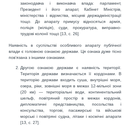
законодавча і виконавча влада: парламент,
Президент і його апарат, Кабінет Міністрів,
міністерства і відомства, місцеві держадміністрації
тощо. До апарату примусу відносяться армія,
поліція (міліція), суди, прокуратура, виправно-
трудові колонії тощо [13, с. 26].
Наявність в суспільстві особливого апарату публічної
влади є головною ознакою держави. Ця ознака дуже тісно
пов’язана з іншими ознаками.
Другою ознакою держави є наявність території.
Територія держави визначається її кордонами. В
територію держави входить суша, внутрішні моря,
озера, ріки, зовнішні моря в межах 12-мільної зони
(20 км) — територіальні води, континентальний
шельф, повітряний простір в межах кордонів,
дипломатичні представництва, посольства і
консульства, торгові, пасажирські та військові
морські і повітряні судна, літаки і космічні апарати
[13, с. 27].