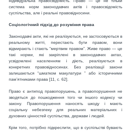
індивідуальна правосвідомість. Право — це не тільки
система норм законодавчих актів і правосвідомість
суспільства, але і реальні правовідносини.
Соціологічний підхід до розуміння права
Законодавчі акти, які не реалізуються, не застосовуються в
реальному житті, перестають бути правом, вони
відмирають і стають “мертвим правом”. Живе право — це
такі норми, які закріплені в законодавчих актах,
усвідомлені населенням і діють, реалізуються в
конкретних правовідносинах. Без реалізації закони
залишаються “шматком макулатури ” або історичними
пам’ятниками права [11, с. 62].
Право є антипод правопорушень, а правопорушення не
зводяться до пошкодження того чи іншого кодексу чи
закону. Правопорушення наносять шкоду і мають
соціальну небезпеку для реальних матеріальних і
духовних цінностей суспільства, держави і людей.
Крім того, потрібно підкреслити, що в суспільстві бувають