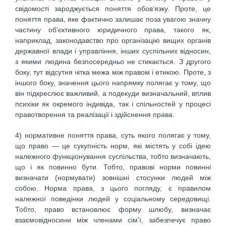
свідомості зароджується поняття обов’язку. Проте, це
поняття права, яке фактично залишає поза увагою значну
частину об’єктивного юридичного права, такого як,
наприклад, законодавство про організацію вищих органів
державної влади і управління, інших суспільних відносин,
з якими людина безпосередньо не стикається. З другого
боку, тут відсутня чітка межа між правом і етикою. Проте, з
іншого боку, значення цього напрямку полягає у тому, що
він підкреслює важливий, а подекуди визначальний, вплив
психіки як окремого індивіда, так і спільностей у процесі
правотворення та реалізації і здійснення права.
4) нормативне поняття права, суть якого полягає у тому,
що право — це сукупність норм, які містять у собі ідею
належного функціонування суспільства, тобто визначають,
що і як повинно бути. Тобто, правові норми повинні
визначати (нормувати) зовнішні стосунки людей між
собою. Норма права, з цього погляду, є правилом
належної поведінки людей у соціальному середовищі.
Тобто, право встановлює форму шлюбу, визначає
взаємовідносини між членами сім’ї, забезпечує право