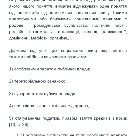
якого іншого поняття, вимагає відмежувати одне поняття
від іншого або від аналогічних соціальних явищ. Такими
аналогічними або близькими соціальними явищами є
родове і громадянське суспільство, політичні партії,
релігійні і громадські організації, колонії, напівколонії,
домініони, мафіозні організації.
Держава від усіх цих соціальних явищ відрізняється
такими найбільш важливими ознаками:
1) особливим апаратом публічної влади;
2) територіальною ознакою;
3) суверенітетом публічної влади;
4) наявністю законів, які видає держава;
5) стягуванням податків, правом взяття кредитів і позик
[13, с. 26].
В родовому суспільстві не було особливого апарату