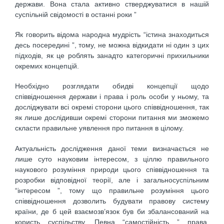
держави. Вона стала активно стверджуватися в нашій
суспільній свідомості в останні роки ”
Як говорить відома народна мудрість “істина знаходиться
десь посередині ”, тому, не можна відкидати ні один з цих
підходів, як це роблять занадто категоричні прихильники
окремих концепцій.
Необхідно розглядати обидві концепції щодо
співвідношення держави і права і роль особи у ньому, та
досліджувати всі окремі сторони цього співвідношення, так
як лише дослідивши окремі сторони питання ми зможемо
скласти правильне уявлення про питання в цілому.
Актуальність дослідження даної теми визначається не
лише суто науковим інтересом, з ціллю правильного
наукового розуміння природи цього співвідношення та
розробки відповідної теорії, але і загальносуспільним
“інтересом ”, тому що правильне розуміння цього
співвідношення дозволить будувати правову систему
країни, де б цей взаємозв’язок був би збалансований на
користь суспільству. Певна “самостійність ” права,