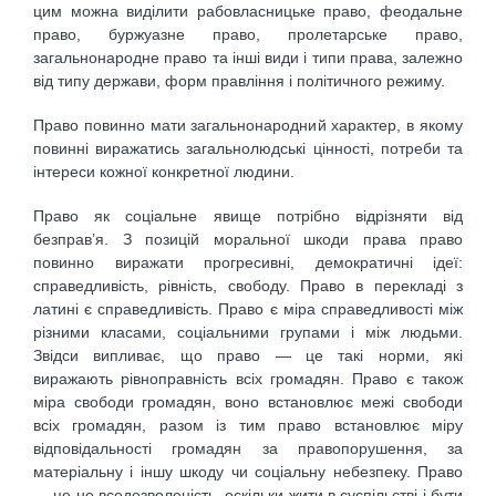
цим можна виділити рабовласницьке право, феодальне
право, буржуазне право, пролетарське право,
загальнонародне право та інші види і типи права, залежно
від типу держави, форм правління і політичного режиму.
Право повинно мати загальнонародний характер, в якому
повинні виражатись загальнолюдські цінності, потреби та
інтереси кожної конкретної людини.
Право як соціальне явище потрібно відрізняти від
безправ’я. З позицій моральної шкоди права право
повинно виражати прогресивні, демократичні ідеї:
справедливість, рівність, свободу. Право в перекладі з
латині є справедливість. Право є міра справедливості між
різними класами, соціальними групами і між людьми.
Звідси випливає, що право — це такі норми, які
виражають рівноправність всіх громадян. Право є також
міра свободи громадян, воно встановлює межі свободи
всіх громадян, разом із тим право встановлює міру
відповідальності громадян за правопорушення, за
матеріальну і іншу шкоду чи соціальну небезпеку. Право
— це не вседозволеність, оскільки жити в суспільстві і бути