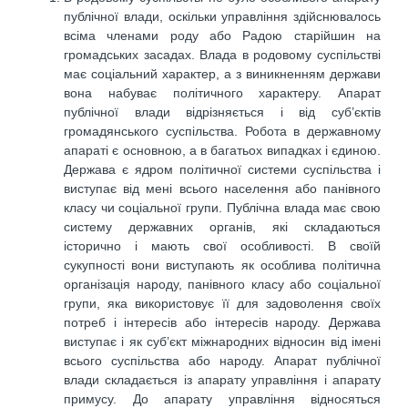
публічної влади, оскільки управління здійснювалось
всіма членами роду або Радою старійшин на
громадських засадах. Влада в родовому суспільстві
має соціальний характер, а з виникненням держави
вона набуває політичного характеру. Апарат
публічної влади відрізняється і від суб’єктів
громадянського суспільства. Робота в державному
апараті є основною, а в багатьох випадках і єдиною.
Держава є ядром політичної системи суспільства і
виступає від мені всього населення або панівного
класу чи соціальної групи. Публічна влада має свою
систему державних органів, які складаються
історично і мають свої особливості. В своїй
сукупності вони виступають як особлива політична
організація народу, панівного класу або соціальної
групи, яка використовує її для задоволення своїх
потреб і інтересів або інтересів народу. Держава
виступає і як суб’єкт міжнародних відносин від імені
всього суспільства або народу. Апарат публічної
влади складається із апарату управління і апарату
примусу. До апарату управління відносяться