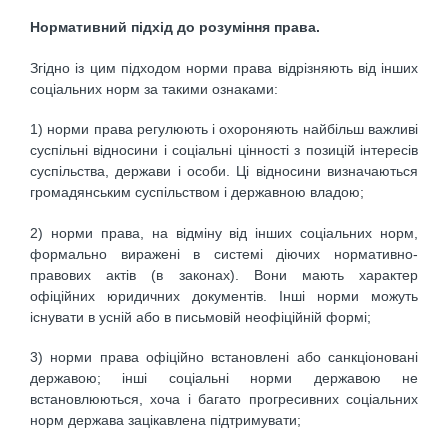
Нормативний підхід до розуміння права.
Згідно із цим підходом норми права відрізняють від інших
соціальних норм за такими ознаками:
1) норми права регулюють і охороняють найбільш важливі
суспільні відносини і соціальні цінності з позицій інтересів
суспільства, держави і особи. Ці відносини визначаються
громадянським суспільством і державною владою;
2) норми права, на відміну від інших соціальних норм,
формально виражені в системі діючих нормативно-
правових актів (в законах). Вони мають характер
офіційних юридичних документів. Інші норми можуть
існувати в усній або в письмовій неофіційній формі;
3) норми права офіційно встановлені або санкціоновані
державою; інші соціальні норми державою не
встановлюються, хоча і багато прогресивних соціальних
норм держава зацікавлена підтримувати;