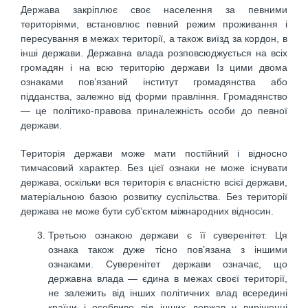
Держава закріплює своє населення за певними
територіями, встановлює певний режим проживання і
пересування в межах території, а також виїзд за кордон, в
інші держави. Державна влада розповсюджується на всіх
громадян і на всю територію держави Із цими двома
ознаками пов’язаний інститут громадянства або
підданства, залежно від форми правління. Громадянство
— це політико-правова приналежність особи до певної
держави.
Територія держави може мати постійний і відносно
тимчасовий характер. Без цієї ознаки не може існувати
держава, оскільки вся територія є власністю всієї держави,
матеріальною базою розвитку суспільства. Без території
держава не може бути суб’єктом міжнародних відносин.
Третьою ознакою держави є її суверенітет. Ця
ознака також дуже тісно пов’язана з іншими
ознаками. Суверенітет держави означає, що
державна влада — єдина в межах своєї території,
не залежить від інших політичних влад всередині
країни і особливо від інших держав у вирішенні