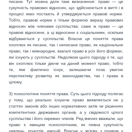
писане. Тут можна дати таке визначення: право — це
сукупність правових відносин, що здійснюються в житті і в
процесі яких постають й утверджуються правові норми.
Тобто, правові норми є тільки формою виразу правових
відносин між членами суспільства; саме ж право — це
правові відносини, а ці відносини є соціальними, оскільки
відбуваються у суспільстві. Власне це поняття права
охоплює як писане, так і неписане право, як національне
право, так і міжнародне, взагалі право в усіх його формах,
які існують у суспільстві. Недоліком цього підходу є те, що
він охоплює тільки діюче на даний момент право, тобто
те, яке фактично існує, залишаючи поза увагою
перспективу розвитку як законодавства, так і права в
цілому.
3) психологічне поняття права. Суть цього підходу полягає
у тому, що реально існуюче право виявляється не у
статтях законів або інших нормативних актів чи рішеннях
компетентних державних органів, а у свідомості цілого
суспільства і його окремих членів. Ряд вчених вважали, що
право є явищем психологічним, як певна сукупність
уявлень, почуттів, емоцій. Власне у зв’язку з правом у