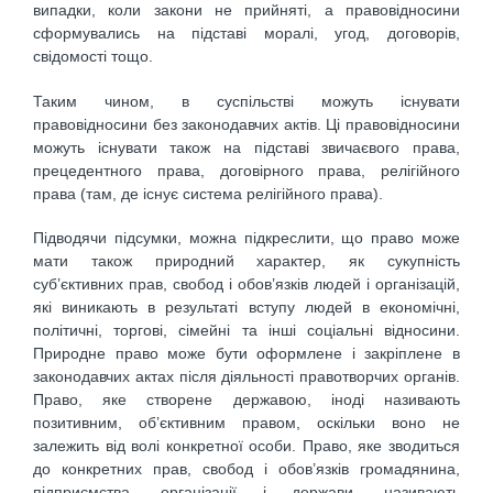
випадки, коли закони не прийняті, а правовідносини
сформувались на підставі моралі, угод, договорів,
свідомості тощо.
Таким чином, в суспільстві можуть існувати
правовідносини без законодавчих актів. Ці правовідносини
можуть існувати також на підставі звичаєвого права,
прецедентного права, договірного права, релігійного
права (там, де існує система релігійного права).
Підводячи підсумки, можна підкреслити, що право може
мати також природний характер, як сукупність
суб’єктивних прав, свобод і обов’язків людей і організацій,
які виникають в результаті вступу людей в економічні,
політичні, торгові, сімейні та інші соціальні відносини.
Природне право може бути оформлене і закріплене в
законодавчих актах після діяльності правотворчих органів.
Право, яке створене державою, іноді називають
позитивним, об’єктивним правом, оскільки воно не
залежить від волі конкретної особи. Право, яке зводиться
до конкретних прав, свобод і обов’язків громадянина,
підприємства, організації і держави, називають