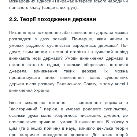
міжнародних відносин і виражає інтереси всього народу чи
панівного класу (соціальних груп).
2.2. Теорії походження держави
Питання про походження або виникнення держави можна
розглядати з двох позицій. По-перше, яким чином в
умовах родового суспільства зародилась держава? По-
друге, яким чином в останні століття і в сучасний період
виникають нові держави? Умови виникнення держави в
останні століття відомі, оскільки збереглись історичні
джерела виникнення таких держав. Їх можна
проаналізувати щодо виникнення нових суверенних
держав після розпаду Радянського Союзу, в тому числі і
виникнення України.
Більш складніше питання — виникнення держави в
“доісторичний ” період, в умовах родового суспільства,
оскільки дуже мало збереглось письмових джерел, де
пояснюються причини і умови її виникнення. В зв’язку з
цим (та з інших причин) в науці виникло декілька теорій
про історичне походження держави. До таких теорій