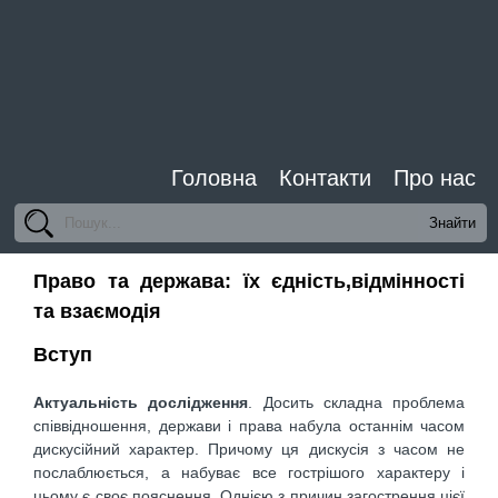
Головна
Контакти
Про нас
Право та держава: їх єдність,відмінності
та взаємодія
Вступ
Актуальність дослідження
. Досить складна проблема
співвідношення, держави і права набула останнім часом
дискусійний характер. Причому ця дискусія з часом не
послаблюється, а набуває все гострішого характеру і
цьому є своє пояснення. Однією з причин загострення цієї