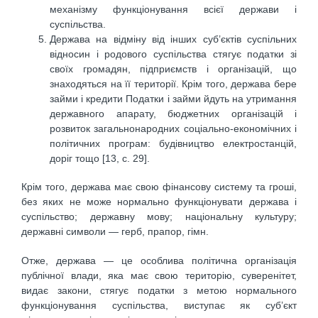
механізму функціонування всієї держави і
суспільства.
Держава на відміну від інших суб’єктів суспільних
відносин і родового суспільства стягує податки зі
своїх громадян, підприємств і організацій, що
знаходяться на її території. Крім того, держава бере
займи і кредити Податки і займи йдуть на утримання
державного апарату, бюджетних організацій і
розвиток загальнонародних соціально-економічних і
політичних програм: будівництво електростанцій,
доріг тощо [13, с. 29].
Крім того, держава має свою фінансову систему та гроші,
без яких не може нормально функціонувати держава і
суспільство; державну мову; національну культуру;
державні символи — герб, прапор, гімн.
Отже, держава — це особлива політична організація
публічної влади, яка має свою територію, суверенітет,
видає закони, стягує податки з метою нормального
функціонування суспільства, виступає як суб’єкт