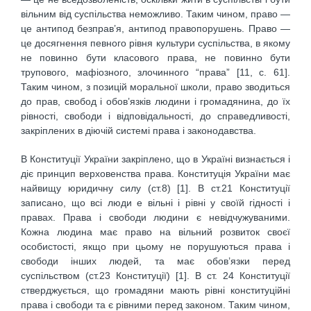
вільним від суспільства неможливо. Таким чином, право —
це антипод безправ’я, антипод правопорушень. Право —
це досягнення певного рівня культури суспільства, в якому
не повинно бути класового права, не повинно бути
трупового, мафіозного, злочинного “права” [11, с. 61].
Таким чином, з позицій моральної школи, право зводиться
до прав, свобод і обов’язків людини і громадянина, до їх
рівності, свободи і відповідальності, до справедливості,
закріплених в діючій системі права і законодавства.
В Конституції України закріплено, що в Україні визнається і
діє принцип верховенства права. Конституція України має
найвищу юридичну силу (ст.8) [1]. В ст.21 Конституції
записано, що всі люди е вільні і рівні у своїй гідності і
правах. Права і свободи людини є невідчужуваними.
Кожна людина має право на вільний розвиток своєї
особистості, якщо при цьому не порушуються права і
свободи інших людей, та має обов’язки перед
суспільством (ст.23 Конституції) [1]. В ст. 24 Конституції
стверджується, що громадяни мають рівні конституційні
права і свободи та є рівними перед законом. Таким чином,