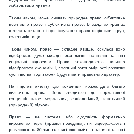
суб’єктивним правом.
Таким чином, може існувати природне право, об’єктивне
позитивне право і суб’єктивне право. В західних країнах
ставлять питання і про існування права соціальних груп,
колективів тощо.
Таким чином, право — складне явище, оскільки воно
відображає дуже складні економічні, політичні та інші
соціальні відносини. Право, законодавство повинно
відображати економічні, політичні закономірності розвитку
суспільства, тоді закони будуть мати правовий характер.
На підставі аналізу цих концепцій можна дати багато
визначень права. Воно зводиться до нормативної
концепції плюс моральний, соціологічний, генетичний
(природний) підходи.
Право — це система або сукупність формально
виражених норм (правил поведінки), які відображають і
регулюють найбільш важливі економічні, політичні та інші