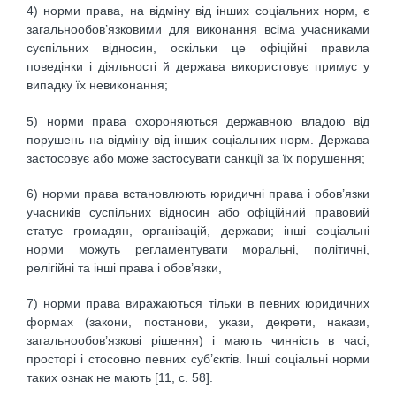
4) норми права, на відміну від інших соціальних норм, є
загальнообов’язковими для виконання всіма учасниками
суспільних відносин, оскільки це офіційні правила
поведінки і діяльності й держава використовує примус у
випадку їх невиконання;
5) норми права охороняються державною владою від
порушень на відміну від інших соціальних норм. Держава
застосовує або може застосувати санкції за їх порушення;
6) норми права встановлюють юридичні права і обов’язки
учасників суспільних відносин або офіційний правовий
статус громадян, організацій, держави; інші соціальні
норми можуть регламентувати моральні, політичні,
релігійні та інші права і обов’язки,
7) норми права виражаються тільки в певних юридичних
формах (закони, постанови, укази, декрети, накази,
загальнообов’язкові рішення) і мають чинність в часі,
просторі і стосовно певних суб’єктів. Інші соціальні норми
таких ознак не мають [11, с. 58].