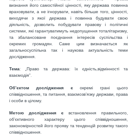
визнання його самостійної цінності, яку держава повинна
враховувати, а не ігнорувати, навіть більше того, цінності,
виходячи з якої держава і повинна будувати свою
діяльність, дозволить побудувати правову і політичні
системи, які гарантуватимуть недопущення тоталітаризму,
та збалансоване поєднання інтересів суспільства і
окремих громадян. Саме цим визначається як
загальносуспільна так і наукова актуальність теми
дослідження.
Тема
: „Право та держава: їх єдність,відмінності та
взаємодія”.
Об’єктом дослідження є
окремі грані цього
співвідношення, та питання, взаємозв’язку держави, права
і особи в цілому.
Метою дослідження є
встановлення правильного,
об’єктивного характеру цього співвідношення,
закономірностей його прояву та тенденцій розвитку такого
співвідношення.