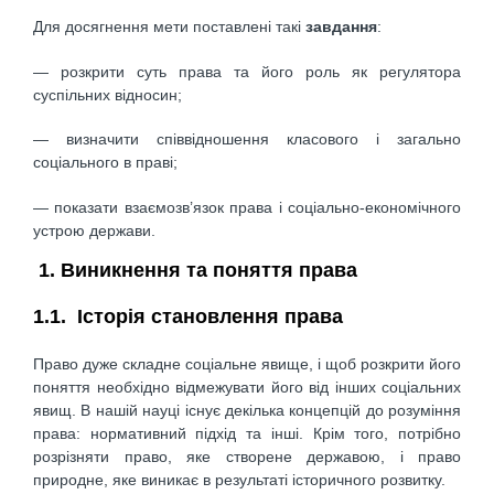
Для досягнення мети поставлені такі
завдання
:
— розкрити суть права та його роль як регулятора
суспільних відносин;
— визначити співвідношення класового і загально
соціального в праві;
— показати взаємозв’язок права і соціально-економічного
устрою держави.
1. Виникнення та поняття права
1.1. Історія становлення права
Право дуже складне соціальне явище, і щоб розкрити його
поняття необхідно відмежувати його від інших соціальних
явищ. В нашій науці існує декілька концепцій до розуміння
права: нормативний підхід та інші. Крім того, потрібно
розрізняти право, яке створене державою, і право
природне, яке виникає в результаті історичного розвитку.