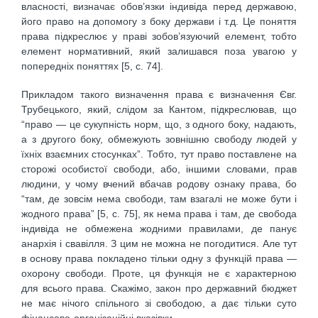
власності, визначає обов’язки індивіда перед державою,
його право на допомогу з боку держави і т.д. Це поняття
права підкреслює у праві зобов’язуючий елемент, тобто
елемент нормативний, який залишався поза увагою у
попередніх поняттях [5, с. 74].
Прикладом такого визначення права є визначення Євг.
Трубецького, який, слідом за Кантом, підкреслював, що
“право — це сукупність норм, що, з одного боку, надають,
а з другого боку, обмежують зовнішню свободу людей у
їхніх взаємних стосунках”. Тобто, тут право поставлене на
сторожі особистої свободи, або, іншими словами, прав
людини, у чому вчений вбачав родову ознаку права, бо
“там, де зовсім нема свободи, там взагалі не може бути і
жодного права” [5, с. 75], як нема права і там, де свобода
індивіда не обмежена жодними правилами, де панує
анархія і свавілля. З цим не можна не погодитися. Але тут
в основу права покладено тільки одну з функцій права —
охорону свободи. Проте, ця функція не є характерною
для всього права. Скажімо, закон про державний бюджет
не має нічого спільного зі свободою, а дає тільки суто