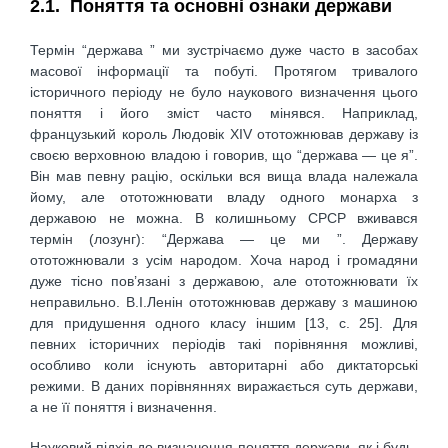
2.1. Поняття та основні ознаки держави
Термін “держава ” ми зустрічаємо дуже часто в засобах
масової інформації та побуті. Протягом тривалого
історичного періоду не було наукового визначення цього
поняття і його зміст часто мінявся. Наприклад,
французький король Людовік XIV ототожнював державу із
своєю верховною владою і говорив, що “держава — це я”.
Він мав певну рацію, оскільки вся вища влада належала
йому, але ототожнювати владу одного монарха з
державою не можна. В колишньому СРСР вживався
термін (лозунг): “Держава — це ми ”. Державу
ототожнювали з усім народом. Хоча народ і громадяни
дуже тісно пов’язані з державою, але ототожнювати їх
неправильно. В.І.Ленін ототожнював державу з машиною
для придушення одного класу іншим [13, с. 25]. Для
певних історичних періодів такі порівняння можливі,
особливо коли існують авторитарні або диктаторські
режими. В даних порівняннях виражається суть держави,
а не її поняття і визначення.
Науковий підхід до визначення поняття держави, як і будь-