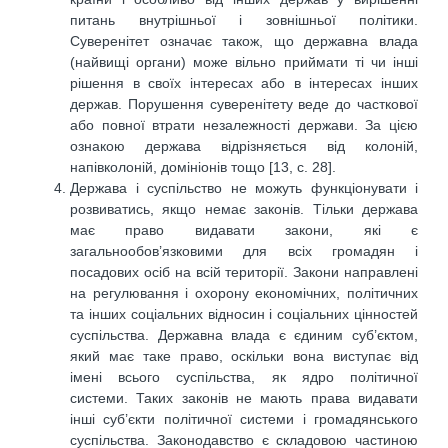
питань внутрішньої і зовнішньої політики.
Суверенітет означає також, що державна влада
(найвищі органи) може вільно приймати ті чи інші
рішення в своїх інтересах або в інтересах інших
держав. Порушення суверенітету веде до часткової
або повної втрати незалежності держави. За цією
ознакою держава відрізняється від колоній,
напівколоній, домініонів тощо [13, с. 28].
Держава і суспільство не можуть функціонувати і
розвиватись, якщо немає законів. Тільки держава
має право видавати закони, які є
загальнообов’язковими для всіх громадян і
посадових осіб на всій території. Закони направлені
на регулювання і охорону економічних, політичних
та інших соціальних відносин і соціальних цінностей
суспільства. Державна влада є єдиним суб’єктом,
який має таке право, оскільки вона виступає від
імені всього суспільства, як ядро політичної
системи. Таких законів не мають права видавати
інші суб’єкти політичної системи і громадянського
суспільства. Законодавство є складовою частиною