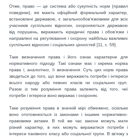
Отже, право — це система або сукупність норм (правил
поведінки), які мають офіційний формальний характер,
встановлені державою, є загальнообов’язковими для всіх
учасників суспільних відносин, охороняються державою
від порушень, виражають юридичні права і обов’язки і
направлені на регулювання і охорону найбільш важливих
суспільних відносин і соціальних цінностей [11, с. 59].
Таке визначення права і його ознак характерне для
нормативного підходу. Такі ознаки має і окрема норма
права і, аналогічно, її визначення. Суть цих норм права
зводиться до того, що вони виражають потреби і інтереси
всього народу або певних класів чи соціальних груп.
Разом із тим розуміння права залежить від того, чиї
потреби і інтереси воно виражає і охороняє.
Таке розуміння права в значній мірі обмежено, оскільки
воно ототожнюється із законами і іншими нормативно-
правовими актами. В той же час закони можуть мати
різний характер, в них можуть виражатися потреби і
інтереси панівного класу або соціальної групи. В зв’язку з