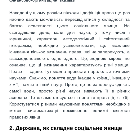
фінансово-організаційні вказівки.
Наведені у цьому розділи підходи і дефініції права ще раз
наочно дають можливість пересвідчитися у складності та
багато аспектності цього соціального явища. На
сьогоднішній день, коли для науки, у тому числі і
юридичної, характерні методологічний і світоглядний
плюралізм, необхідно усвідомлювати, що можливе
існування кількох визначень права, які не заперечують, а
взаємодоповнюють одне одного. Це, жодною мірою, не
означає, що ці визначення характеризують різні явища.
Право — єдине. Тут можна провести паралель з точними
науками. Скажімо, поняття води інакше у фізиці, інакше у
хімії, інакше в іншій науці. Проте, це не заперечує єдність
самої води, просто різні науки вивчають її в різних
аспектах. Те ж саме стосується і поняття права [5, с. 76].
Користуватися різними науковими поняттями необхідно з
метою систематизації нескінченно великої кількості
правових явищ.
2. Держава, як складне соціальне явище