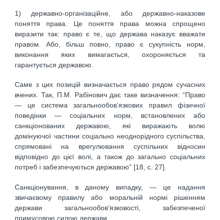
1) державно-організаційне, або державно-наказове
поняття права. Це поняття права можна спрощено
виразити так: право є те, що держава наказує вважати
правом. Або, більш повно, право є сукупність норм,
виконання яких вимагається, охороняється та
гарантується державою.
Саме з цих позицій визначається право рядом сучасних
вчених. Так, П.М. Рабінович дає таке визначення: “Право
— це система загальнообов’язкових правил фізичної
поведінки — соціальних норм, встановлених або
санкціонованих державою, які виражають волю
домінуючої частини соціально неоднорідного суспільства,
спрямовані на врегулювання суспільних відносин
відповідно до цієї волі, а також до загально соціальних
потреб і забезпечуються державою” [18, с. 27].
Санкціонування, в даному випадку, — це надання
звичаєвому правилу або моральній нормі рішенням
держави загальнообов’язковості, забезпеченої
примусовою силою держави.