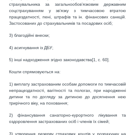
страхувальника за загальнообов’язковим державним
соцстрахуванням у зв’язку з тимчасовою втратою
працездатності, пені, штрафів та ін. фінансових санкцій.
Застосованих до страхувальників та посадових осіб;
3) благодійні внески;
4) асигнування із ДБУ;
5) інші надходження згідно законодавства[1, с. 60].
Кошти спрямовуються на:
1) виплату застрахованим особам допомоги по тимчасовій
непрацездатності, вагітності та пологах, при народженні
дитини та по догляду за дитиною до досягнення нею
трирічного віку, на поховання;
2) фінансування санаторно-курортного лікування та
оздоровлення застрахованих осіб і членів їх сімей;
3) утворення резерву страхових коштів у розрахунку на