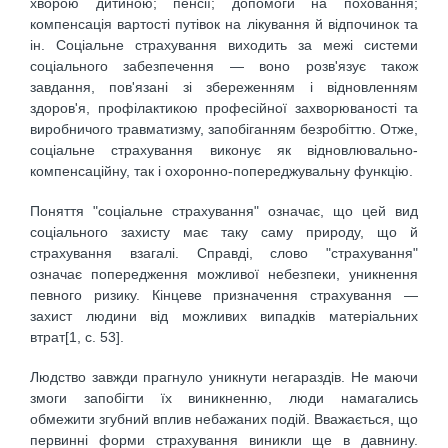
хворою дитиною; пенсії; допомоги на поховання;
компенсація вартості путівок на лікування й відпочинок та
ін. Соціальне страхування виходить за межі системи
соціального забезпечення — воно розв'язує також
завдання, пов'язані зі збереженням і відновленням
здоров'я, профілактикою професійної захворюваності та
виробничого травматизму, запобіганням безробіттю. Отже,
соціальне страхування виконує як відновлювально-
компенсаційну, так і охоронно-попереджувальну функцію.
Поняття "соціальне страхування" означає, що цей вид
соціального захисту має таку саму природу, що й
страхування взагалі. Справді, слово "страхування"
означає попередження можливої небезпеки, уникнення
певного ризику. Кінцеве призначення страхування —
захист людини від можливих випадків матеріальних
втрат[1, с. 53].
Людство завжди прагнуло уникнути негараздів. Не маючи
змоги запобігти їх виникненню, люди намагались
обмежити згубний вплив небажаних подій. Вважається, що
первинні форми страхування виникли ще в давнину.