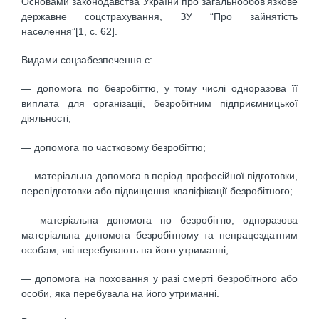
Основами законодавства України про загальнообов’язкове
державне соцстрахування, ЗУ “Про зайнятість
населення”[1, с. 62].
Видами соцзабезпечення є:
— допомога по безробіттю, у тому числі одноразова її
виплата для організації, безробітним підприємницької
діяльності;
— допомога по частковому безробіттю;
— матеріальна допомога в період професійної підготовки,
перепідготовки або підвищення кваліфікації безробітного;
— матеріальна допомога по безробіттю, одноразова
матеріальна допомога безробітному та непрацездатним
особам, які перебувають на його утриманні;
— допомога на поховання у разі смерті безробітного або
особи, яка перебувала на його утриманні.