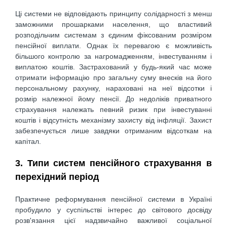
Ці системи не відповідають принципу солідарності з менш
заможними прошарками населення, що властивий
розподільчим системам з єдиним фіксованим розміром
пенсійної виплати. Однак їх перевагою є можливість
більшого контролю за нагромадженням, інвестуванням і
виплатою коштів. Застрахований у будь-який час може
отримати інформацію про загальну суму внесків на його
персональному рахунку, нараховані на неї відсотки і
розмір належної йому пенсії. До недоліків приватного
страхування належать певний ризик при інвестуванні
коштів і відсутність механізму захисту від інфляції. Захист
забезпечується лише завдяки отриманим відсоткам на
капітал.
3. Типи систем пенсійного страхування в
перехідний період
Практичне реформування пенсійної системи в Україні
пробудило у суспільстві інтерес до світового досвіду
розв'язання цієї надзвичайно важливої соціальної