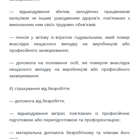
— відшкодування збитків, заподіяних працівникові
каліцтвом чи іншим ушкодженим здоров’я, пов’язаних з
виконанням ним своїх трудових обов’язків;
— пенсія у зв’язку із втратою годувальника, який помер
внаслідок нещасного випадку на виробництві або
професійного захворювання;
— допомога на поховання осіб, які померли внаслідок
нещасного випадку на виробництві або професійного
захворювання.
4) страхування від безробіття:
— допомога від безробіття;
— відшкодування витрат, пов’язаних із професійною
підготовкою або перепідготовкою та профорієнтацією;
— матеріальна допомога безробітному та членам його
сім’ї;