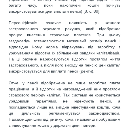
багато часу, поки накопичені кошти почнуть
використовуватися для виплати пенсії) [8, с. 89].
Персоніфікація означає наявність у кожного
застрахованого окремого рахунка, який відображає
процес внесення страхових платежів. При цьому
заздалегідь встановлюється можливий розмір пенсії і
відповідна йому норма відрахувань від заробітку з
урахуванням відсотка їх збільшення завдяки капіталізації.
На ці рахунки нараховуються відсотки протягом життя
застрахованого, а після його виходу на пенсію цей капітал
використовується для виплати пенсії (ренти).
Отже, у пенсії відображена не лише заробітна плата
працівника, а й відсотки на нагромаджений ним протягом
страхового періоду капітал. Такі системи не користуються
урядовими гарантіями, не індексують пенсії, а
покладаються лише на вигідне інвестування коштів, хоча
ця діяльність регламентується законодавством.
Найзахищенішим від ризику, хоча і найменш прибутковим
є інвестування коштів у державні цінні папери.