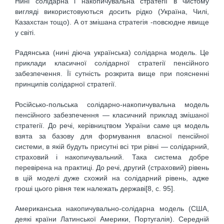
Нині солідарна і накопичувальна стратегії в чистому
вигляді використовуються досить рідко (Україна, Чилі,
Казахстан тощо). А от змішана стратегія -повсюдне явище
у світі.
Радянська (нині діюча українська) солідарна модель. Це
приклади класичної солідарної стратегії пенсійного
забезпечення. Її сутність розкрита вище при поясненні
принципів солідарної стратегії.
Російсько-польська солідарно-накопичувальна модель
пенсійного забезпечення — класичний приклад змішаної
стратегії. До речі, керівництвом України саме ця модель
взята за базову для формування власної пенсійної
системи, в якій будуть присутні всі три рівні — солідарний,
страховий і накопичувальний. Така система добре
перевірена на практиці. До речі, другий (страховий) рівень
в цій моделі дуже схожий на солідарний рівень, адже
гроші цього рівня теж належать державі[8, с. 95].
Американська накопичувально-солідарна модель (США,
деякі країни Латинської Америки, Португалія). Середній