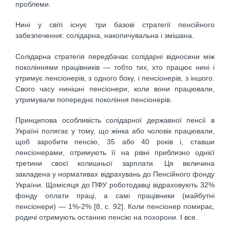
проблеми.
Нині у світі існує три базові стратегії пенсійного
забезпечення: солідарна, накопичувальна і змішана.
Солідарна стратегія передбачає солідарні відносини між
поколіннями працівників — тобто тих, хто працює нині і
утримує пенсіонерів, з одного боку, і пенсіонерів, з іншого.
Свого часу нинішні пенсіонери, коли вони працювали,
утримували попереднє покоління пенсіонерів.
Принципова особливість солідарної державної пенсії в
Україні полягає у тому, що жінка або чоловік працювали,
щоб заробити пенсію, 35 або 40 років і, ставши
пенсіонерами, отримують її на рівні приблизно однієї
третини своєї колишньої зарплати. Ця величина
закладена у нормативах відрахувань до Пенсійного фонду
України. Щомісяця до ПФУ роботодавці відраховують 32%
фонду оплати праці, а самі працівники (майбутні
пенсіонери) — 1%-2% [8, с. 92]. Коли пенсіонер помирає,
родичі отримують останню пенсію на похорони. І все.