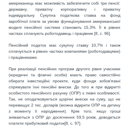
американець має можливість забезпечити собі три пенсії:
державну, приватну корпоративну і приватну
індивідуальну. Сукупна податкова ставка на фонд
заробітної плати за умови функціонування американської
моделі пенсійної системи становить 15,3%. Її в рівних
частках сплачують роботодавець і працівник [8, с. 96].
Пенсійний податок має сукупну ставку 10,7% і також
сплачується в рівних частках компаніями (роботодавцями)
і працівниками.
При реалізації пенсійних програм другого рівня учасники
(юридичні та фізичні особи) мають право самостійно
обирати інвестиційні проекти, куди фонди зобов'язані
спрямувати їхні пенсійні внески. До того ж при відкритті
особистого пенсійного рахунку (ОПР) є певні особливості.
Так, не оподатковуються щорічні внески на суму, що не
перевищує 2 тис. доларів (можна відкрити ОПР на дитину
з моменту її народження). Крім того, якщо гроші
знімаються з ОПР до досягнення 59,5 років, доводиться
платити прибутковий податок[8, с. 97].