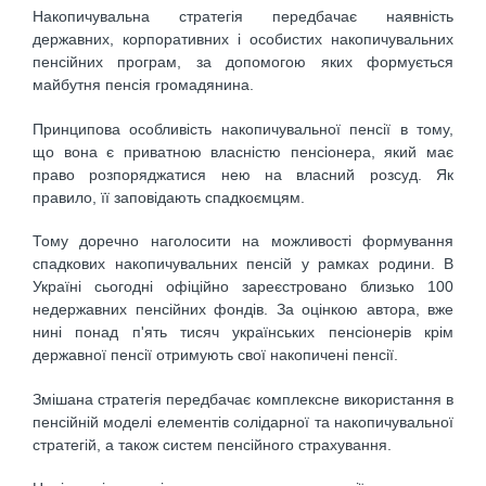
Накопичувальна стратегія передбачає наявність
державних, корпоративних і особистих накопичувальних
пенсійних програм, за допомогою яких формується
майбутня пенсія громадянина.
Принципова особливість накопичувальної пенсії в тому,
що вона є приватною власністю пенсіонера, який має
право розпоряджатися нею на власний розсуд. Як
правило, її заповідають спадкоємцям.
Тому доречно наголосити на можливості формування
спадкових накопичувальних пенсій у рамках родини. В
Україні сьогодні офіційно зареєстровано близько 100
недержавних пенсійних фондів. За оцінкою автора, вже
нині понад п'ять тисяч українських пенсіонерів крім
державної пенсії отримують свої накопичені пенсії.
Змішана стратегія передбачає комплексне використання в
пенсійній моделі елементів солідарної та накопичувальної
стратегій, а також систем пенсійного страхування.