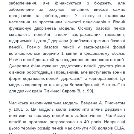
забезпечення, яке фінансується з бюджету, але
забезпечене за рахунок пенсійних внесків самих
працівників та роботодавців. У зв'язку зі старінням
населення та зростанням кількості пенсіонерів в Японії
функціонує дворівнева модель. Основу базової пенсії
складають пенсійні внески застрахованих громадян,
підприємців і дотації держави (приблизно третина базової
пенсії). Розмір базової пенсії у законодавчій формі
встановлюється щорічно 1 квітня в фіксованому обсязі.
Розмір пенсії достатній для задоволення основних потреб.
Джерелом фінансування додаткових пенсій другого рівня
є внески роботодавців і працівників, але виступають вони в
формі додаткових пенсій: державної та корпоративної. Ця
модель характерна також для Великобританії, Австралії та
для деяких країн Північної Європи[8, с. 99].
Чилійська накопичувальна модель. Введена А. Піночетом
у 1981 р. Ця модель мала виключити вплив держави і
політики на систему пенсійного забезпечення. Чилійська
пенсійна програма розрахована на 40 років. Наприкінці
цього терміну розмір пенсії має сягнути 400 доларів США.