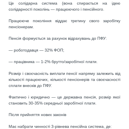
Це солідарна система (вона спирається на ідею
солідарності поколінь — працюючого і пенсійного.
Працююче покоління віддає третину свого заробітку
пенсіонерам.
Пенсія формується за рахунок відрахувань до ПФУ:
— роботодавця — 32% ФОП;
— працівника — 1-2% брутто/заробітної плати.
Розмір і своєчасність виплати пенсії напряму залежить від
кількості працюючих, кількості пенсіонерів та своєчасності
сплати внесків до ПФУ.
Фактично і юридично — це державна пенсія, розмір якої
становить 30-35% середньої заробітної плати.
Після прийняття нових законів
Має набрати чинності 3-рівнева пенсійна система, де: