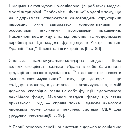
Німецька накопичувально-солідарна (виробнича) модель
має ті ж три рівні. Особливість німецької моделі у тому, що
на підприємстві створюється самоврядний структурний
підрозділ, який займається корпоративними та
особистими пенсійними програмами працівників.
Накопичені кошти йдуть на відновлення та модернізацію
виробництва. Ця модель функціонує в Австрії, Бельгії,
Франції, Греції, Швеції та інших країнах [8, с. 98].
Японська накопичувально-солідарна модель. Вона
вельми своєрідна, оскільки вібрала в себе багатовікові
традиції японського суспільства. Її так і хочеться назвати
"умовно-накопичувальною" тому, що де-юре — це
солідарна модель, а де-факто — накопичувальна, в якій
держава "своєрідно" взяла на себе функції недержавного
пенсійного фонду. Мимоволі згадуєш фразу, що стала
приказкою: "Схід — справа тонка". Деяким аналогом
японській може служити пенсійна система США для
урядових чиновників[8, с. 98].
У Японії основою пенсійної системи є державне соціальне