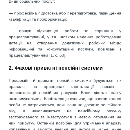
Види соціальних послуг:
— професійна підготовка або перепідготовка, підвищення
кваліфікації та профорієнтації;
— пошук підходящої роботи та сприяння у
працевлаштуванні, у т.ч. шляхом надання роботодавцю
дотації на створення додаткових робочих місць;
інформаційні та консультаційні послуги, пов’язані з
працевлаштуванням [1, с. 63].
2. Фахові приватні пенсійні системи
Професійні й приватні пенсійні системи будуються, як
правило, на принципах капіталізації внесків і
персоніфікації пенсійних рахунків. Вони дістали назву
накопичувальних. Капіталізація означає, що внески кожної
особи не витрачаються, поки вона не досягне пенсійного
віку, а накопичуються на пенсійному рахунку
застрахованого та інвестуються з метою отримання на
них прибутку. Останній потрібен для утримання апарату
управління й захисту внесків від інфляції (адже мине