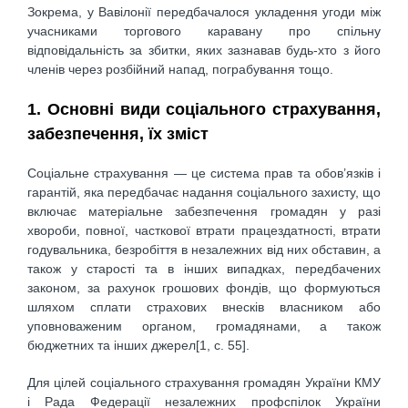
Зокрема, у Вавілонії передбачалося укладення угоди між
учасниками торгового каравану про спільну
відповідальність за збитки, яких зазнавав будь-хто з його
членів через розбійний напад, пограбування тощо.
1. Основні види соціального страхування,
забезпечення, їх зміст
Соціальне страхування — це система прав та обов’язків і
гарантій, яка передбачає надання соціального захисту, що
включає матеріальне забезпечення громадян у разі
хвороби, повної, часткової втрати працездатності, втрати
годувальника, безробіття в незалежних від них обставин, а
також у старості та в інших випадках, передбачених
законом, за рахунок грошових фондів, що формуються
шляхом сплати страхових внесків власником або
уповноваженим органом, громадянами, а також
бюджетних та інших джерел[1, с. 55].
Для цілей соціального страхування громадян України КМУ
і Рада Федерації незалежних профспілок України