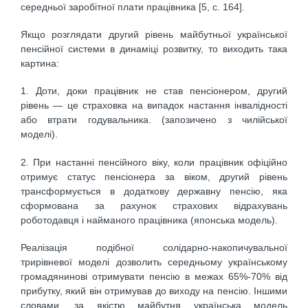
середньої заробітної плати працівника [5, с. 164].
Якщо розглядати другий рівень майбутньої української
пенсійної системи в динаміці розвитку, то виходить така
картина:
1. Доти, доки працівник не став пенсіонером, другий
рівень — це страховка на випадок настання інвалідності
або втрати годувальника. (запозичено з чилійської
моделі).
2. При настанні пенсійного віку, коли працівник офіційно
отримує статус пенсіонера за віком, другий рівень
трансформується в додаткову державну пенсію, яка
сформована за рахунок страхових відрахувань
роботодавця і найманого працівника (японська модель).
Реалізація подібної солідарно-накопичувальної
трирівневої моделі дозволить середньому українському
громадянинові отримувати пенсію в межах 65%-70% від
прибутку, який він отримував до виходу на пенсію. Іншими
словами, за якістю майбутня українська модель