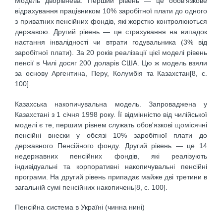
Модель дворівнева. Перший рівень — це обов'язкове
відрахування працівником 10% заробітної плати до одного
з приватних пенсійних фондів, які жорстко контролюються
державою. Другий рівень — це страхування на випадок
настання інвалідності чи втрати годувальника (3% від
заробітної плати). За 20 років реалізації цієї моделі рівень
пенсії в Чилі досяг 200 доларів США. Цю ж модель взяли
за основу Аргентина, Перу, Колумбія та Казахстан[8, с.
100].
Казахська накопичувальна модель. Запроваджена у
Казахстані з 1 січня 1998 року. Її відмінністю від чилійської
моделі є те, першим рівнем служать обов'язкові щомісячні
пенсійні внески у обсязі 10% заробітної плати до
державного Пенсійного фонду. Другий рівень — це 14
недержавних пенсійних фондів, які реалізують
індивідуальні та корпоративні накопичувальні пенсійні
програми. На другий рівень припадає майже дві третини в
загальній сумі пенсійних накопичень[8, с. 100].
Пенсійна система в Україні (чинна нині)