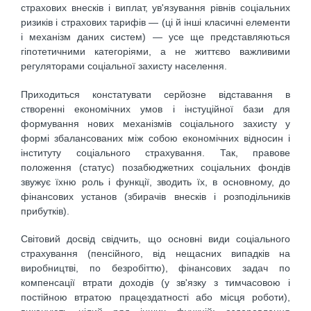
страхових внесків і виплат, ув'язування рівнів соціальних
ризиків і страхових тарифів — (ці й інші класичні елементи
і механізм даних систем) — усе ще представляються
гіпотетичними категоріями, а не життєво важливими
регуляторами соціальної захисту населення.
Приходиться констатувати серйозне відставання в
створенні економічних умов і інстуційної бази для
формування нових механізмів соціального захисту у
формі збалансованих між собою економічних відносин і
інституту соціального страхування. Так, правове
положення (статус) позабюджетних соціальних фондів
звужує їхню роль і функції, зводить їх, в основному, до
фінансових установ (збирачів внесків і розподільників
прибутків).
Світовий досвід свідчить, що основні види соціального
страхування (пенсійного, від нещасних випадків на
виробництві, по безробіттю), фінансових задач по
компенсації втрати доходів (у зв'язку з тимчасовою і
постійною втратою працездатності або місця роботи),