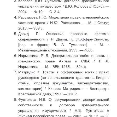
Колосов Д.Ю. Субъекты договора доверительного
управления имуществом / Д.Ю. Колосов // Юрист. —
2004. — № 10. — С. 2-4.
Рассказова Н.Ю. Модельные правила европейского
частного права / Н.Ю. Рассказова. — М. : Статут,
2013. — 989 с.
Давид Р. Основные правовые системы
современности / Р. Давид, К. Жоффре-Спинози;
[пер. с франц. В. А. Туманова]. — М. :
Международные отношения, 1999. — 400с.
Нарышкина Р. Л. Доверительная собственность в
гражданском праве Англии и США / Р. Л.
Нарышкина. — М. : БЕК, 1965. — 324 с.
Матридис К. Трасты в оффшорных зонах : практ.
руководство [по использованию трастов на Кипре :
схемы, образцы документов, законодательство,
комментарии] / Кипрос Матридис. — Белгород :
Крестьянское дело, 1997. — 120 с.
Фунтикова Н.В. О регулировании доверительной
собственности и договора доверительного
управления имуще¬ством / Н.В. Фунтикова //
Журнал российского права. — 2002. — № 12. — С.