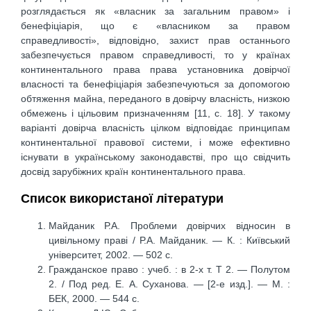
розглядається як «власник за загальним правом» і
бенефіціарія, що є «власником за правом
справедливості», відповідно, захист прав останнього
забезпечується правом справедливості, то у країнах
континентального права права установника довірчої
власності та бенефіціарія забезпечуються за допомогою
обтяження майна, переданого в довірчу власність, низкою
обмежень і цільовим призначенням [11, с. 18]. У такому
варіанті довірча власність цілком відповідає принципам
континентальної правової системи, і може ефективно
існувати в українському законодавстві, про що свідчить
досвід зарубіжних країн континентального права.
Список використаної літератури
Майданик Р.А. Проблеми довірчих відносин в
цивільному праві / Р.А. Майданик. — К. : Київський
університет, 2002. — 502 с.
Гражданское право : учеб. : в 2-х т. Т 2. — Полутом
2. / Под ред. Е. А. Суханова. — [2-е изд.]. — М. :
БЕК, 2000. — 544 с.