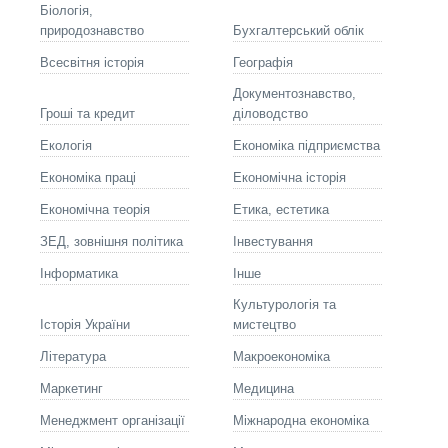
Біологія,
природознавство
Бухгалтерський облік
Всесвітня історія
Географія
Документознавство,
Гроші та кредит
діловодство
Екологія
Економіка підприємства
Економіка праці
Економічна історія
Економічна теорія
Етика, естетика
ЗЕД, зовнішня політика
Інвестування
Інформатика
Інше
Культурологія та
Історія України
мистецтво
Літературa
Макроекономіка
Маркетинг
Медицина
Менеджмент організації
Міжнародна економіка