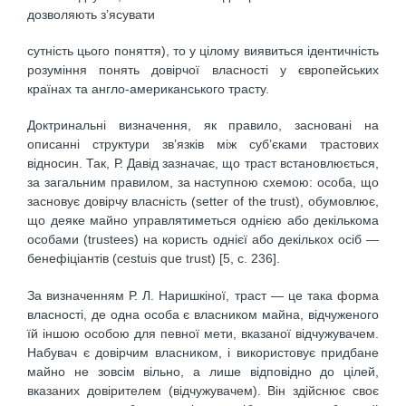
дозволяють з’ясувати
сутність цього поняття), то у цілому виявиться ідентичність
розуміння понять довірчої власності у європейських
країнах та англо-американського трасту.
Доктринальні визначення, як правило, засновані на
описанні структури зв’язків між суб’єками трастових
відносин. Так, Р. Давід зазначає, що траст встановлюється,
за загальним правилом, за наступною схемою: особа, що
засновує довірчу власність (setter of the trust), обумовлює,
що деяке майно управлятиметься однією або декількома
особами (trustees) на користь однієї або декількох осіб —
бенефіціантів (cestuis que trust) [5, с. 236].
За визначенням Р. Л. Наришкіної, траст — це така форма
власності, де одна особа є власником майна, відчуженого
їй іншою особою для певної мети, вказаної відчужувачем.
Набувач є довірчим власником, і використовує придбане
майно не зовсім вільно, а лише відповідно до цілей,
вказаних довірителем (відчужувачем). Він здійснює своє