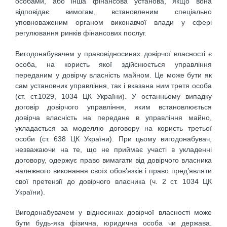
особами, або інша фінансова установа, якщо вона
відповідає вимогам, встановленим спеціально
уповноваженим органом виконавчої влади у сфері
регулювання ринків фінансових послуг.
Вигодонабувачем у правовідносинах довірчої власності є
особа, на користь якої здійснюється управління
переданим у довірчу власність майном. Це може бути як
сам установник управління, так і вказана ним третя особа
(ст. ст.1029, 1034 ЦК України). У останньому випадку
договір довірчого управління, яким встановлюється
довірча власність на передане в управління майно,
укладається за моделлю договору на користь третьої
особи (ст. 638 ЦК України). При цьому вигодонабувач,
незважаючи на те, що не приймає участі в укладенні
договору, одержує право вимагати від довірчого власника
належного виконання своїх обов’язків і право пред’являти
свої претензії до довірчого власника (ч. 2 ст. 1034 ЦК
України).
Вигодонабувачем у відносинах довірчої власності може
бути будь-яка фізична, юридична особа чи держава.