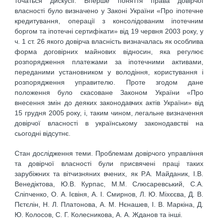
точаться дискусії. Вперше поняття права довірчої
власності було визначено у Законі України «Про іпотечне
кредитування, операції з консолідованим іпотечним
боргом та іпотечні сертифікати» від 19 червня 2003 року, у
ч. 1 ст. 26 якого довірча власність визначалась як особлива
форма договірних майнових відносин, яка регулює
розпорядження платежами за іпотечними активами,
переданими установником у володіння, користування і
розпорядження управителю. Проте згодом дане
положення було скасоване Законом України «Про
внесення змін до деяких законодавчих актів України» від
15 грудня 2005 року, і, таким чином, легальне визначення
довірчої власності в українському законодавстві на
сьогодні відсутнє.
Стан дослідження теми. Проблемам довірчого управління
та довірчої власності були присвячені праці таких
зарубіжних та вітчизняних вчених, як Р.А. Майданик, І.В.
Венедіктова, Ю.В. Курпас, М.М. Слюсаревський, С.А.
Сліпченко, О. А. Ієвіня, А. І. Смирнов, Л. Ю. Міхєєва, Д. В.
Пєтєлін, Н. Л. Платонова, А. М. Нєнашев, І. В. Маркіна, Д.
Ю. Колосов, С. Г. Колесникова, А. А. Жданов та інші.