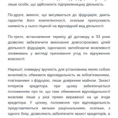
лише особи, що здійснюють підприємницьку діяльність.
По-друге, вимоги, що висуваються до фідуціарія, дають
гарантію його компетентності, оскільки припускають
наявність у нього ліцензії на відповідний вид діяльності.
По-третє, встановлення терміну дії договору в 33 роки
дозволяє забезпечити виконання довгострокових цілей
діяльності фідуціарія, одночасно запобігаючи можливості
зловживань у вигляді приховання угод по відчуженню
власності.
Нарешті, очевидну зручність для установника являє собою
можливість обмежити відповідальність за зобов’язаннями,
пов’язаними з фідуцією, лише довіреним майном. Захист
інтересів кредитора при цьому забезпечується
положенням про те, що таке обмеження відповідальності
можливе лише у разі прямо вираженої на це згоди
кредитора. У цілому, положення про відповідальність
представляються вельми раціональними, оскільки, з
одного боку, дозволяють забезпечити захист кредиторів, а