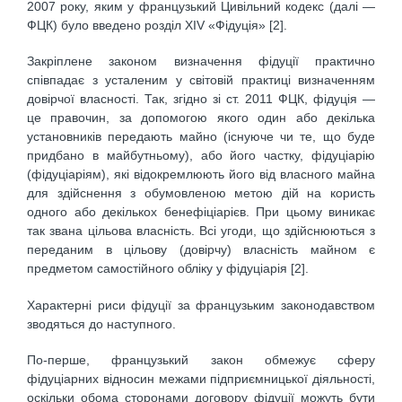
2007 року, яким у французький Цивільний кодекс (далі —
ФЦК) було введено розділ XIV «Фідуція» [2].
Закріплене законом визначення фідуції практично
співпадає з усталеним у світовій практиці визначенням
довірчої власності. Так, згідно зі ст. 2011 ФЦК, фідуція —
це правочин, за допомогою якого один або декілька
установників передають майно (існуюче чи те, що буде
придбано в майбутньому), або його частку, фідуціарію
(фідуціаріям), які відокремлюють його від власного майна
для здійснення з обумовленою метою дій на користь
одного або декількох бенефіціарієв. При цьому виникає
так звана цільова власність. Всі угоди, що здійснюються з
переданим в цільову (довірчу) власність майном є
предметом самостійного обліку у фідуціарія [2].
Характерні риси фідуції за французьким законодавством
зводяться до наступного.
По-перше, французький закон обмежує сферу
фідуціарних відносин межами підприємницької діяльності,
оскільки обома сторонами договору фідуції можуть бути