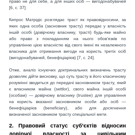
право не для себе, а для інших осіб — вигодонабувачей
[6, с. 37].
Кипрос Матрідіс розглядає траст як правовідносини, за
яких одна особа (засновник трасту) передає у власність
іншій особі (довірчому власнику, трасті) будь-яке майно
або право з покладанням на нього обов’язків по
управлінню цією власністю від свого імені як незалежного
власника для отримання вигоди на користь третіх осіб
(вигодонабувачей, бенефіціарієв) [7, с. 24].
Отже, аналіз існуючих доктринальних визначень трасту
дозволяє дійти висновку, що суть трасту в його класичному
розумінні зводиться до передачі засновником трасту, який
є власником майна (settlor), свого майна іншій особі
(особам) — довірчому власнику (trustee) для управління
на користь вказаної засновником особи або осіб —
бенефіціарієв (beneficiary), або для досягнення
визначеної засновником трасту спеціальної мети.
2. Правовий статус суб’єктів відносин
довірчої власності за цивільним