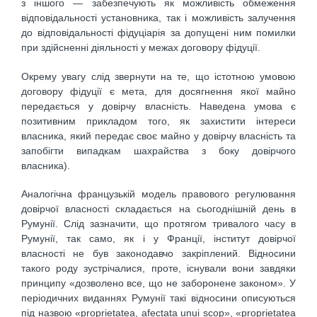
з іншого — забезпечують як можливість обмеження
відповідальності установника, так і можливість залучення
до відповідальності фідуціарія за допущені ним помилки
при здійсненні діяльності у межах договору фідуції.
Окрему увагу слід звернути на те, що істотною умовою
договору фідуції є мета, для досягнення якої майно
передається у довірчу власність. Наведена умова є
позитивним прикладом того, як захистити інтереси
власника, який передає своє майно у довірчу власність та
запобігти випадкам шахрайства з боку довірчого
власника).
Аналогічна французькій модель правового регулювання
довірчої власності складається на сьогоднішній день в
Румунії. Слід зазначити, що протягом тривалого часу в
Румунії, так само, як і у Франції, інститут довірчої
власності не був законодавчо закріплений. Відносини
такого роду зустрічалися, проте, існували вони завдяки
принципу «дозволено все, що не заборонене законом». У
періодичних виданнях Румунії такі відносини описуються
під назвою «proprietatea, afectata unui scop», «proprietatea