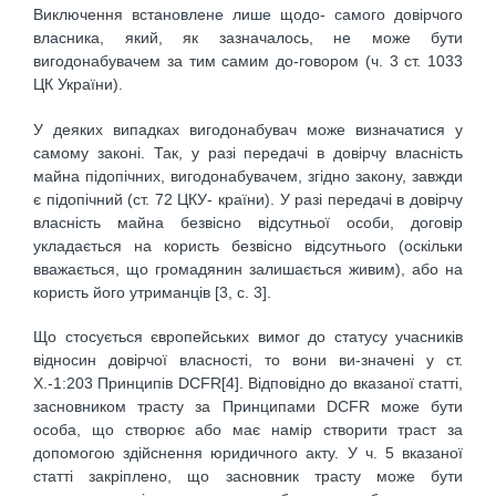
Виключення встановлене лише щодо- самого довірчого
власника, який, як зазначалось, не може бути
вигодонабувачем за тим самим до-говором (ч. 3 ст. 1033
ЦК України).
У деяких випадках вигодонабувач може визначатися у
самому законі. Так, у разі передачі в довірчу власність
майна підопічних, вигодонабувачем, згідно закону, завжди
є підопічний (ст. 72 ЦКУ- країни). У разі передачі в довірчу
власність майна безвісно відсутньої особи, договір
укладається на користь безвісно відсутнього (оскільки
вважається, що громадянин залишається живим), або на
користь його утриманців [3, с. 3].
Що стосується європейських вимог до статусу учасників
відносин довірчої власності, то вони ви-значені у ст.
Х.-1:203 Принципів DCFR[4]. Відповідно до вказаної статті,
засновником трасту за Принципами DCFR може бути
особа, що створює або має намір створити траст за
допомогою здійснення юридичного акту. У ч. 5 вказаної
статті закріплено, що засновник трасту може бути