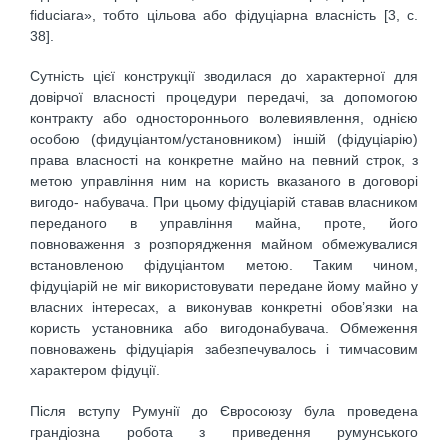
fiduciara», тобто цільова або фідуціарна власність [3, с.
38].
Сутність цієї конструкції зводилася до характерної для
довірчої власності процедури передачі, за допомогою
контракту або одностороннього волевиявлення, однією
особою (фидуціантом/установником) іншій (фідуціарію)
права власності на конкретне майно на певний строк, з
метою управління ним на користь вказаного в договорі
вигодо- набувача. При цьому фідуціарій ставав власником
переданого в управління майна, проте, його
повноваження з розпорядження майном обмежувалися
встановленою фідуціантом метою. Таким чином,
фідуціарій не міг використовувати передане йому майно у
власних інтересах, а виконував конкретні обов’язки на
користь установника або вигодонабувача. Обмеження
повноважень фідуціарія забезпечувалось і тимчасовим
характером фідуції.
Після вступу Румунії до Євросоюзу була проведена
грандіозна робота з приведення румунського