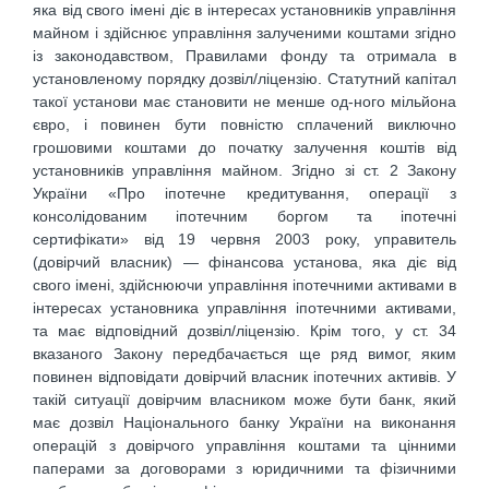
яка від свого імені діє в інтересах установників управління
майном і здійснює управління залученими коштами згідно
із законодавством, Правилами фонду та отримала в
установленому порядку дозвіл/ліцензію. Статутний капітал
такої установи має становити не менше од-ного мільйона
євро, і повинен бути повністю сплачений виключно
грошовими коштами до початку залучення коштів від
установників управління майном. Згідно зі ст. 2 Закону
України «Про іпотечне кредитування, операції з
консолідованим іпотечним боргом та іпотечні
сертифікати» від 19 червня 2003 року, управитель
(довірчий власник) — фінансова установа, яка діє від
свого імені, здійснюючи управління іпотечними активами в
інтересах установника управління іпотечними активами,
та має відповідний дозвіл/ліцензію. Крім того, у ст. 34
вказаного Закону передбачається ще ряд вимог, яким
повинен відповідати довірчий власник іпотечних активів. У
такій ситуації довірчим власником може бути банк, який
має дозвіл Національного банку України на виконання
операцій з довірчого управління коштами та цінними
паперами за договорами з юридичними та фізичними