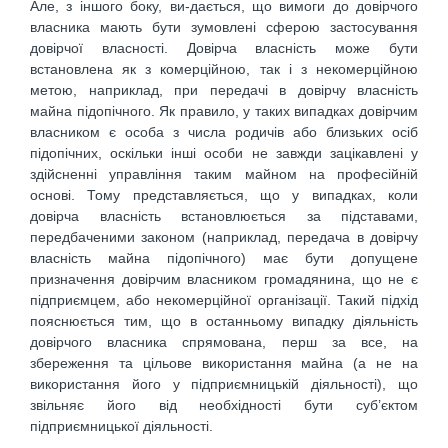
Але, з іншого боку, ви-дається, що вимоги до довірчого
власника мають бути зумовлені сферою застосування
довірчої власності. Довірча власність може бути
встановлена як з комерційною, так і з некомерційною
метою, наприклад, при передачі в довірчу власність
майна підопічного. Як правило, у таких випадках довірчим
власником є особа з числа родичів або близьких осіб
підопічних, оскільки інші особи не завжди зацікавлені у
здійсненні управління таким майном на професійній
основі. Тому представляється, що у випадках, коли
довірча власність встановлюється за підставами,
передбаченими законом (наприклад, передача в довірчу
власність майна підопічного) має бути допущене
призначення довірчим власником громадянина, що не є
підприємцем, або некомерційної організації. Такий підхід
пояснюється тим, що в останньому випадку діяльність
довірчого власника спрямована, перш за все, на
збереження та цільове використання майна (а не на
використання його у підприємницькій діяльності), що
звільняє його від необхідності бути суб’єктом
підприємницької діяльності.