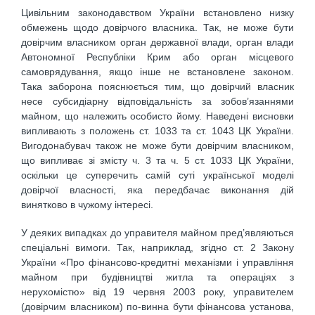
Цивільним законодавством України встановлено низку
обмежень щодо довірчого власника. Так, не може бути
довірчим власником орган державної влади, орган влади
Автономної Республіки Крим або орган місцевого
самоврядування, якщо інше не встановлене законом.
Така заборона пояснюється тим, що довірчий власник
несе субсидіарну відповідальність за зобов’язаннями
майном, що належить особисто йому. Наведені висновки
випливають з положень ст. 1033 та ст. 1043 ЦК України.
Вигодонабувач також не може бути довірчим власником,
що випливає зі змісту ч. 3 та ч. 5 ст. 1033 ЦК України,
оскільки це суперечить самій суті української моделі
довірчої власності, яка передбачає виконання дій
винятково в чужому інтересі.
У деяких випадках до управителя майном пред’являються
спеціальні вимоги. Так, наприклад, згідно ст. 2 Закону
України «Про фінансово-кредитні механізми і управління
майном при будівництві житла та операціях з
нерухомістю» від 19 червня 2003 року, управителем
(довірчим власником) по-винна бути фінансова установа,