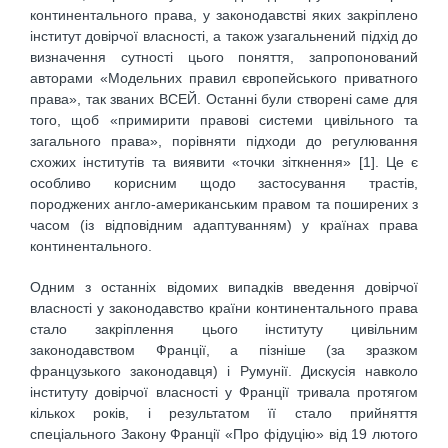
континентального права, у законодавстві яких закріплено
інститут довірчої власності, а також узагальнений підхід до
визначення сутності цього поняття, запропонований
авторами «Модельних правил європейського приватного
права», так званих ВСЕЙ. Останні були створені саме для
того, щоб «примирити правові системи цивільного та
загального права», порівняти підходи до регулювання
схожих інститутів та виявити «точки зіткнення» [1]. Це є
особливо корисним щодо застосування трастів,
породжених англо-американським правом та поширених з
часом (із відповідним адаптуванням) у країнах права
континентального.
Одним з останніх відомих випадків введення довірчої
власності у законодавство країни континентального права
стало закріплення цього інституту цивільним
законодавством Франції, а пізніше (за зразком
французького законодавця) і Румунії. Дискусія навколо
інституту довірчої власності у Франції тривала протягом
кількох років, і результатом її стало прийняття
спеціального Закону Франції «Про фідуцію» від 19 лютого