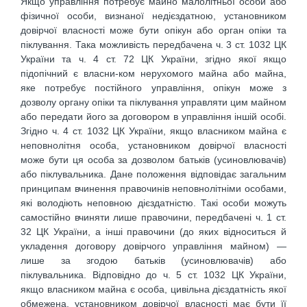
Якщо управління потребує майно малолітньої особи або
фізичної особи, визнаної недієздатною, установником
довірчої власності може бути опікун або орган опіки та
піклування. Така можливість передбачена ч. 3 ст. 1032 ЦК
України та ч. 4 ст. 72 ЦК України, згідно якої якщо
підопічний є власни-ком нерухомого майна або майна,
яке потребує постійного управління, опікун може з
дозволу органу опіки та піклування управляти цим майном
або передати його за договором в управління іншій особі.
Згідно ч. 4 ст. 1032 ЦК України, якщо власником майна є
неповнолітня особа, установником довірчої власності
може бути ця особа за дозволом батьків (усиновлювачів)
або піклувальника. Дане положення відповідає загальним
принципам вчинення правочинів неповнолітніми особами,
які володіють неповною дієздатністю. Такі особи можуть
самостійно вчиняти лише правочини, передбачені ч. 1 ст.
32 ЦК України, а інші правочини (до яких відноситься й
укладення договору довірчого управління майном) —
лише за згодою батьків (усиновлювачів) або
піклувальника. Відповідно до ч. 5 ст. 1032 ЦК України,
якщо власником майна є особа, цивільна дієздатність якої
обмежена, установником довірчої власності має бути її