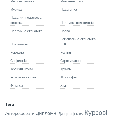
Мікроекономіка
Мовознавство
Музика
Педагогіка
Податки, податкова
система
Політика, політологія
Політична економіка
Право
Регіональна економіка,
Психологія
РПС
Реклама
Релігія
Соціологія
Страхування
Технічні науки
Туризм
Українська мова
Філософія
Фінанси
Хімія
Теги
Курсові
Дипломні
Автореферати
Дисертації
Книги