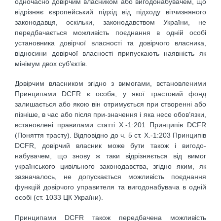
одночасно довірчим власником або вигодонабувачем, що
відрізняє європейський підхід від підходу вітчизняного
законодавця, оскільки, законодавством України, не
передбачається можливість поєднання в одній особі
установника довірчої власності та довірчого власника,
відносини довірчої власності припускають наявність як
мінімум двох суб’єктів.
Довірчим власником згідно з вимогами, встановленими
Принципами DCFR є особа, у якої трастовий фонд
залишається або якою він отримується при створенні або
пізніше, в час або після при-значення і яка несе обов’язки,
встановлені правилами статті Х.-1:201 Принципів DCFR
(Поняття трасту). Відповідно до ч. 5 ст. Х.-1:203 Принципів
DCFR, довірчий власник може бути також і вигодо-
набувачем, що знову ж таки відрізняється від вимог
українського цивільного законодавства, згідно яким, як
зазначалось, не допускається можливість поєднання
функцій довірчого управителя та вигодонабувача в одній
особі (ст. 1033 ЦК України).
Принципами DCFR також передбачена можливість