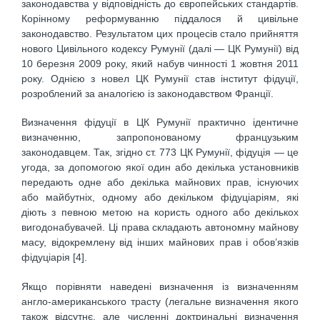
законодавства у відповідність до європейських стандартів.
Корінному реформуванню піддалося й цивільне
законодавство. Результатом цих процесів стало прийняття
нового Цивільного кодексу Румунії (далі — ЦК Румунії) від
10 березня 2009 року, який набув чинності 1 жовтня 2011
року. Однією з новел ЦК Румунії став інститут фідуції,
розроблений за аналогією із законодавством Франції.
Визначення фідуції в ЦК Румунії практично ідентичне
визначенню, запропонованому французьким
законодавцем. Так, згідно ст. 773 ЦК Румунії, фідуція — це
угода, за допомогою якої один або декілька установників
передають одне або декілька майнових прав, існуючих
або майбутніх, одному або декільком фідуціаріям, які
діють з певною метою на користь одного або декількох
вигодонабувачей. Ці права складають автономну майнову
масу, відокремлену від інших майнових прав і обов’язків
фідуціарія [4].
Якщо порівняти наведені визначення із визначенням
англо-американського трасту (легальне визначення якого
також відсутнє, але численні доктринальні визначення