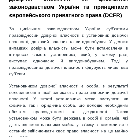
законодавством України та принципами
європейського приватного права (DCFR)
За цивільним законодавством України суб’єктами
правовідносин довірчої власності є установник довірчої
власності, довірчий власник та вигодонабувач. У деяких
випадках довірча власність може бути встановлена в
інтересах самого установника, який, у такому разі,
виступає одночасно й вигодонабувачем. Тоді у
правовідносинах довірчої власності фігурують лише два
суб’єкти.
Установником довірчої власності є особа, в результаті
волевиявлення якої виникають право-відносини довірчої
власності. У якості установника може виступати як
фізична, так і юридична особа, що володіє необхідним
обсягом правоздатності та дієздатності. Також
установником може бути держава в особі її органів, які
діють від імені власників майна у зв’язку з неможливістю
останніх здійсню-вати своє право власності на це майно