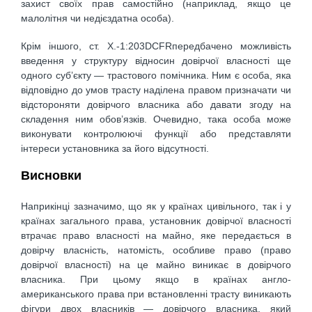
захист своїх прав самостійно (наприклад, якщо це
малолітня чи недієздатна особа).
Крім іншого, ст. X.-1:203DCFRпередбачено можливість
введення у структуру відносин довірчої власності ще
одного суб’єкту — трастового помічника. Ним є особа, яка
відповідно до умов трасту наділена правом призначати чи
відстороняти довірчого власника або давати згоду на
складення ним обов’язків. Очевидно, така особа може
виконувати контролюючі функції або представляти
інтереси установника за його відсутності.
Висновки
Наприкінці зазначимо, що як у країнах цивільного, так і у
країнах загального права, установник довірчої власності
втрачає право власності на майно, яке передається в
довірчу власність, натомість, особливе право (право
довірчої власності) на це майно виникає в довірчого
власника. При цьому якщо в країнах англо-
американського права при встановленні трасту виникають
фігури двох власників — довірчого власника, який