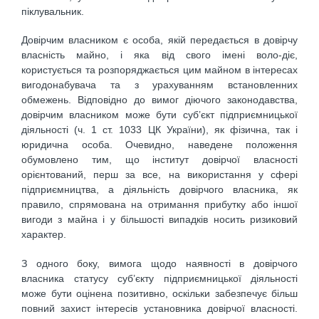
піклувальник.
Довірчим власником є особа, якій передається в довірчу
власність майно, і яка від свого імені воло-діє,
користується та розпоряджається цим майном в інтересах
вигодонабувача та з урахуванням встановленних
обмежень. Відповідно до вимог діючого законодавства,
довірчим власником може бути суб’єкт підприємницької
діяльності (ч. 1 ст. 1033 ЦК України), як фізична, так і
юридична особа. Очевидно, наведене положення
обумовлено тим, що інститут довірчої власності
орієнтований, перш за все, на використання у сфері
підприємництва, а діяльність довірчого власника, як
правило, спрямована на отримання прибутку або іншої
вигоди з майна і у більшості випадків носить ризиковий
характер.
З одного боку, вимога щодо наявності в довірчого
власника статусу суб’єкту підприємницької діяльності
може бути оцінена позитивно, оскільки забезпечує більш
повний захист інтересів установника довірчої власності.