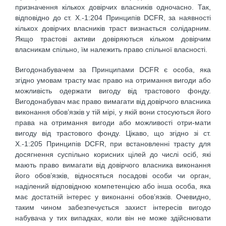
призначення кількох довірчих власників одночасно. Так,
відповідно до ст. Х.-1:204 Принципів DCFR, за наявності
кількох довірчих власників траст визнається солідарним.
Якщо трастові активи довіряються кільком довірчим
власникам спільно, їм належить право спільної власності.
Вигодонабувачем за Принципами DCFR є особа, яка
згідно умовам трасту має право на отримання вигоди або
можливість одержати вигоду від трастового фонду.
Вигодонабувач має право вимагати від довірчого власника
виконання обов’язків у тій мірі, у якій вони стосуються його
права на отримання вигоди або можливості отри-мати
вигоду від трастового фонду. Цікаво, що згідно зі ст.
Х.-1:205 Принципів DCFR, при встановленні трасту для
досягнення суспільно корисних цілей до числі осіб, які
мають право вимагати від довірчого власника виконання
його обов’язків, відносяться посадові особи чи орган,
наділений відповідною компетенцією або інша особа, яка
має достатній інтерес у виконанні обов’язків. Очевидно,
таким чином забезпечується захист інтересів вигодо
набувача у тих випадках, коли він не може здійснювати