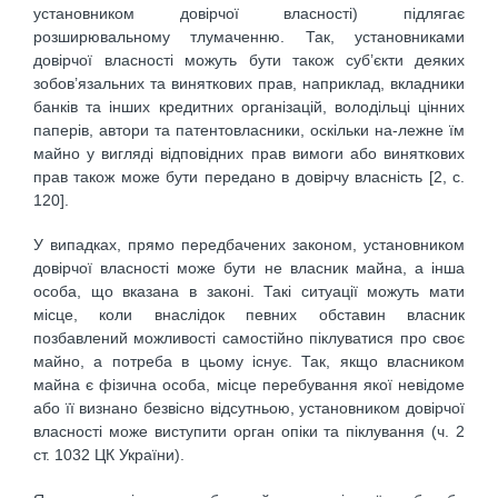
установником довірчої власності) підлягає
розширювальному тлумаченню. Так, установниками
довірчої власності можуть бути також суб’єкти деяких
зобов’язальних та виняткових прав, наприклад, вкладники
банків та інших кредитних організацій, володільці цінних
паперів, автори та патентовласники, оскільки на-лежне їм
майно у вигляді відповідних прав вимоги або виняткових
прав також може бути передано в довірчу власність [2, с.
120].
У випадках, прямо передбачених законом, установником
довірчої власності може бути не власник майна, а інша
особа, що вказана в законі. Такі ситуації можуть мати
місце, коли внаслідок певних обставин власник
позбавлений можливості самостійно піклуватися про своє
майно, а потреба в цьому існує. Так, якщо власником
майна є фізична особа, місце перебування якої невідоме
або її визнано безвісно відсутньою, установником довірчої
власності може виступити орган опіки та піклування (ч. 2
ст. 1032 ЦК України).