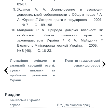
83-87.
Жданов А. А. Возникновение и эволюция
доверительной собственности в Общем праве / А.
А. Жданов // История права и государства. — 2001.
— № 7. — С. 189-198.
Майданик Р. А. Природа довірчої власності як
особливого об’єкта цивільних прав за
законодавством України / Р. А. Майданик //
Бюлетень Міністерства юстиції України. — 2005. —
№ 8 (46). — С. 16-23.
Управління змінами в
Поняття та характерні
загальній середній освіті:
ознаки договору
сучасні виклики та
проблеми реалізації в
Україні
Розділи
Банківська і біржова
справа
БЖД та охорона праці