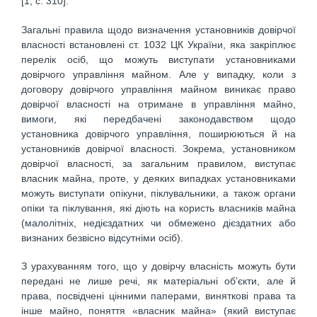
[1, с. 310].
Загальні правила щодо визначення установників довірчої
власності встановлені ст. 1032 ЦК України, яка закріплює
перелік осіб, що можуть виступати установниками
довірчого управління майном. Але у випадку, коли з
договору довірчого управління майном виникає право
довірчої власності на отримане в управління майно,
вимоги, які передбачені законодавством щодо
установника довірчого управління, поширюються й на
установників довірчої власності. Зокрема, установником
довірчої власності, за загальним правилом, виступає
власник майна, проте, у деяких випадках установниками
можуть виступати опікуни, піклувальники, а також органи
опіки та піклування, які діють на користь власників майна
(малолітніх, недієздатних чи обмежено дієздатних або
визнаних безвісно відсутніми осіб).
З урахуванням того, що у довірчу власність можуть бути
передані не лише речі, як матеріальні об’єкти, але й
права, посвідчені цінними паперами, виняткові права та
інше майно, поняття «власник майна» (який виступає