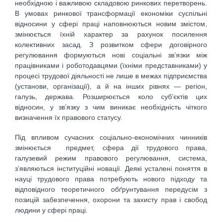
необхідною і важливою складовою ринкових перетворень.
В умовах ринкової трансформації економіки суспільні
відносини у сфері праці наповнюються новим змістом,
змінюється їхній характер за рахунок посилення
колективних засад. З розвитком сфери договірного
регулювання формуються нові соціальні зв’язки між
працівниками і роботодавцями (їхніми представниками) у
процесі трудової діяльності не лише в межах підприємства
(установи, організації), а й на інших рівнях — регіон,
галузь, держава. Розширюється коло суб’єктів цих
відносин, у зв’язку з чим виникає необхідність чіткого
визначення їх правового статусу.
Під впливом сучасних соціально-економічних чинників
змінюється предмет, сфера дії трудового права,
галузевий режим правового регулювання, система,
з’являються інституційні новації. Деякі усталені поняття в
науці трудового права потребують нового підходу та
відповідного теоретичного обґрунтування передусім з
позицій забезпечення, охорони та захисту прав і свобод
людини у сфері праці.