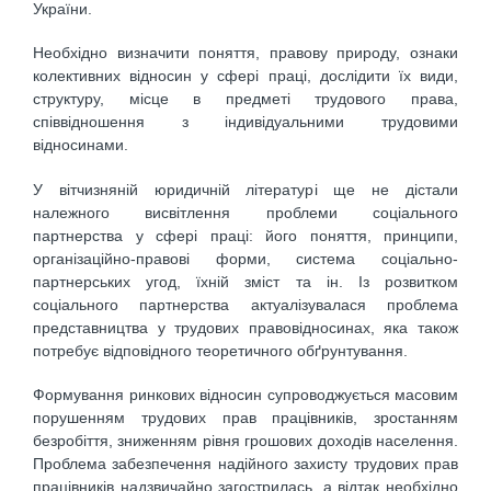
України.
Необхідно визначити поняття, правову природу, ознаки
колективних відносин у сфері праці, дослідити їх види,
структуру, місце в предметі трудового права,
співвідношення з індивідуальними трудовими
відносинами.
У вітчизняній юридичній літературі ще не дістали
належного висвітлення проблеми соціального
партнерства у сфері праці: його поняття, принципи,
організаційно-правові форми, система соціально-
партнерських угод, їхній зміст та ін. Із розвитком
соціального партнерства актуалізувалася проблема
представництва у трудових правовідносинах, яка також
потребує відповідного теоретичного обґрунтування.
Формування ринкових відносин супроводжується масовим
порушенням трудових прав працівників, зростанням
безробіття, зниженням рівня грошових доходів населення.
Проблема забезпечення надійного захисту трудових прав
працівників надзвичайно загострилась, а відтак необхідно