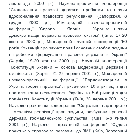
листопада 2000 р.); Науково-практичній конференції
“Становлення правової держави: проблеми та шляхи
вдосконалення правового регулювання” (Запоріжжя, 8
грудня 2000 р.); Міжнародній науково-практичній
конференції “Європа – Японія – Україна: шляхи
демократизації державно-правових систем” (Київ, 17-20
жовтня 2000 р.); Міжнародній науковій конференції “50
років Конвенції про захист прав і основних свобод людини
і проблеми формування правової держави в Україні”
(Харків, 19-20 жовтня 2000 р.); Науковій конференції
“Конституція України – основа модернізації держави і
суспільства” (Харків, 21-22 червня 2001 р.); Міжнародній
науково-практичній конференції “Парламентаризм в
Україні: теорія і практика”, присвяченій 10-й річниці з дня
проголошення незалежності України та 5-й річниці з дня
прийняття Конституції України (Київ, 26 червня 2001 р.);
Науково-практичній конференції “Соціальне партнерство
– механізм реалізації прав людини, розбудови правової
держави, громадянського суспільства” (Київ, 6-8 липня
2001 р.); Науково – практичній конференції “Судова
практика у справах за позовами до ЗМІ” (Київ, Верховний