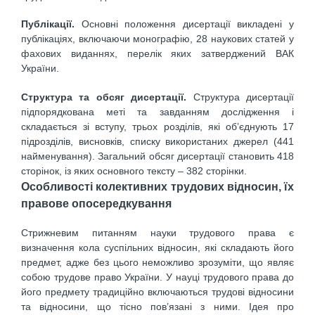
Публікації.
Основні положення дисертації викладені у
публікаціях, включаючи монографію, 28 наукових статей у
фахових виданнях, перелік яких затверджений ВАК
України.
Структура та обсяг дисертації.
Структура дисертації
підпорядкована меті та завданням дослідження і
складається зі вступу, трьох розділів, які об’єднують 17
підрозділів, висновків, списку використаних джерел (441
найменування). Загальний обсяг дисертації становить 418
сторінок, із яких основного тексту – 382 сторінки.
Особливості колективних трудових відносин, їх
правове опосередкування
Стрижневим питанням науки трудового права є
визначення кола суспільних відносин, які складають його
предмет, адже без цього неможливо зрозуміти, що являє
собою трудове право України. У науці трудового права до
його предмету традиційно включаються трудові відносини
та відносини, що тісно пов’язані з ними. Ідея про