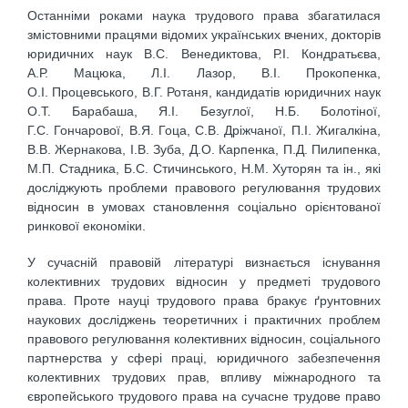
Останніми роками наука трудового права збагатилася
змістовними працями відомих українських вчених, докторів
юридичних наук В.С. Венедиктова, Р.І. Кондратьєва,
А.Р. Мацюка, Л.І. Лазор, В.І. Прокопенка,
О.І. Процевського, В.Г. Ротаня, кандидатів юридичних наук
О.Т. Барабаша, Я.І. Безуглої, Н.Б. Болотіної,
Г.С. Гончарової, В.Я. Гоца, С.В. Дріжчаної, П.І. Жигалкіна,
В.В. Жернакова, І.В. Зуба, Д.О. Карпенка, П.Д. Пилипенка,
М.П. Стадника, Б.С. Стичинського, Н.М. Хуторян та ін., які
досліджують проблеми правового регулювання трудових
відносин в умовах становлення соціально орієнтованої
ринкової економіки.
У сучасній правовій літературі визнається існування
колективних трудових відносин у предметі трудового
права. Проте науці трудового права бракує ґрунтовних
наукових досліджень теоретичних і практичних проблем
правового регулювання колективних відносин, соціального
партнерства у сфері праці, юридичного забезпечення
колективних трудових прав, впливу міжнародного та
європейського трудового права на сучасне трудове право