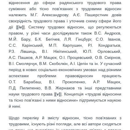
віднесення до сфери радянського трудового права
суміжних або тісно пов’язаних з трудовими відносин
належить М.Г. Александрову. А.Є. Пашерстник довів
своєрідність трудового права і уточнив схему сфери його
дії [
[iv]
]. Систему трудових відносин, що регулюються
правом, у різні часи досліджували також В.С. Андрєєв,
М.Й. Бару, Б.К. Бегічев, Л.Я. Гінцбург, С.О. Іванов,
С.С. Карінський, М.П. Карпушин, Р.І. Кондратьєв,
Р.З. Лівшиць, В.І. Нікітинський, Ю.П. Орловський,
А.С. Пашков, А.Р. Мацюк, О.І. Процевський, О.В. Смірнов,
В.І. Смолярчук, В.М. Скобєлкін, А.І. Цепін та ін. У сучасний
період в нових соціально-економічних умовах над різними
аспектами проблеми правовідносин працюють
О.Т. Барабаш, В.І. Прокопенко, А.Р. Мацюк,
П.Д. Пилипенко, В.В. Жернаков та інші представники
науки трудового права [
[v]
]. Концепція «трудові відносини
та тісно пов’язані з ними відносини» підтримується наукою
й нині.
Щодо переліку й змісту відносин, тісно пов’язаних з
трудовими, існують різні погляди, але всі автори сходяться