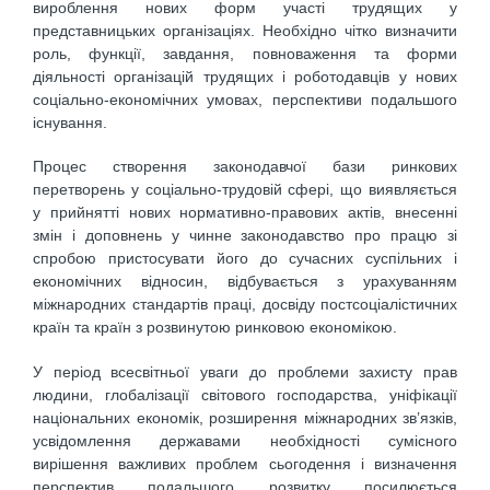
вироблення нових форм участі трудящих у
представницьких організаціях. Необхідно чітко визначити
роль, функції, завдання, повноваження та форми
діяльності організацій трудящих і роботодавців у нових
соціально-економічних умовах, перспективи подальшого
існування.
Процес створення законодавчої бази ринкових
перетворень у соціально-трудовій сфері, що виявляється
у прийнятті нових нормативно-правових актів, внесенні
змін і доповнень у чинне законодавство про працю зі
спробою пристосувати його до сучасних суспільних і
економічних відносин, відбувається з урахуванням
міжнародних стандартів праці, досвіду постсоціалістичних
країн та країн з розвинутою ринковою економікою.
У період всесвітньої уваги до проблеми захисту прав
людини, глобалізації світового господарства, уніфікації
національних економік, розширення міжнародних зв’язків,
усвідомлення державами необхідності сумісного
вирішення важливих проблем сьогодення і визначення
перспектив подальшого розвитку посилюється