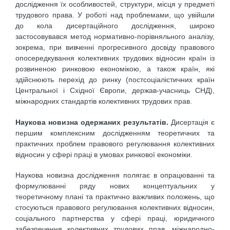
дослідження їх особливостей, структури, місця у предметі
трудового права. У роботі над проблемами, що увійшли
до кола дисертаційного дослідження, широко
застосовувався метод нормативно-порівняльного аналізу,
зокрема, при вивченні прогресивного досвіду правового
опосередкування колективних трудових відносин країн із
розвиненою ринковою економікою, а також країн, які
здійснюють перехід до ринку (постсоціалістичних країн
Центральної і Східної Європи, держав-учасниць СНД),
міжнародних стандартів колективних трудових прав.
Наукова новизна одержаних результатів.
Дисертація є
першим комплексним дослідженням теоретичних та
практичних проблем правового регулювання колективних
відносин у сфері праці в умовах ринкової економіки.
Наукова новизна дослідження полягає в опрацюванні та
формулюванні ряду нових концептуальних у
теоретичному плані та практично важливих положень, що
стосуються правового регулювання колективних відносин,
соціального партнерства у сфері праці, юридичного
забезпечення колективних трудових прав, міжнародно-