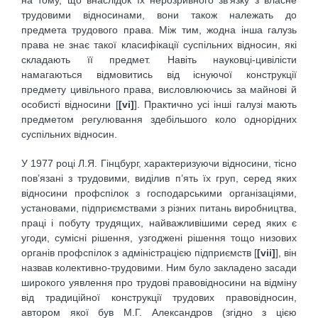
на тому, що внаслідок їх нерозривного зв’язку з власне
трудовими відносинами, вони також належать до
предмета трудового права. Між тим, жодна інша галузь
права не знає такої класифікації суспільних відносин, які
складають її предмет. Навіть науковці-цивілісти
намагаються відмовитись від існуючої конструкції
предмету цивільного права, висловлюючись за майнові й
особисті відносини [
[vi]
]. Практично усі інші галузі мають
предметом регулювання здебільшого коло однорідних
суспільних відносин.
У 1977 році Л.Я. Гінцбург, характеризуючи відносини, тісно
пов’язані з трудовими, виділив п’ять їх груп, серед яких
відносини профспілок з господарськими організаціями,
установами, підприємствами з різних питань виробництва,
праці і побуту трудящих, найважливішими серед яких є
угоди, сумісні рішення, узгоджені рішення тощо низових
органів профспілок з адміністрацією підприємств [
[vii]
], він
назвав колективно-трудовими. Ним було закладено засади
широкого уявлення про трудові правовідносини на відміну
від традиційної конструкції трудових правовідносин,
автором якої був М.Г. Александров (згідно з цією