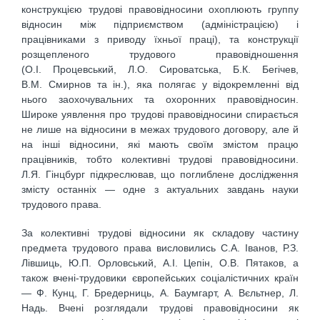
конструкцією трудові правовідносини охоплюють группу
відносин між підприємством (адміністрацією) і
працівниками з приводу їхньої праці), та конструкції
розщепленого трудового правовідношення
(О.І. Процевський, Л.О. Сироватська, Б.К. Бегічев,
В.М. Смирнов та ін.), яка полягає у відокремленні від
нього заохочувальних та охоронних правовідносин.
Широке уявлення про трудові правовідносини спирається
не лише на відносини в межах трудового договору, але й
на інші відносини, які мають своїм змістом працю
працівників, тобто колективні трудові правовідносини.
Л.Я. Гінцбург підкреслював, що поглиблене дослідження
змісту останніх — одне з актуальних завдань науки
трудового права.
За колективні трудові відносини як складову частину
предмета трудового права висловились С.А. Іванов, Р.З.
Лівшиць, Ю.П. Орловський, А.І. Цепін, О.В. Пятаков, а
також вчені-трудовики європейських соціалістичних країн
— Ф. Кунц, Г. Бредерниць, А. Баумгарт, А. Вєльтнер, Л.
Надь. Вчені розглядали трудові правовідносини як