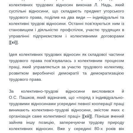
колективних трудових відносин виконав Л. Надь, який
суспільні відносини, що складають предмет угорського
трудового права, поділив на два види — індивідуальні та
колективні трудові відносини. Останні пов’язуються ним із
становищем і діяльністю профспілок, участю трудящих в
управлінні підприємством і колективними договорами
[
[xi]
].
Ідея колективних трудових відносин як складової частини
трудового права пов’язувалась з колективним процесом
праці, який управляється за участю трудового колективу,
розвитком виробничої демократії та демократизацією
трудового права.
За колективно-трудові відносини висловився й
О.С. Пашков, який відзначив, що «поряд з індивідуально-
трудовими відносинами усередині певної кооперації праці
виникають колективно-трудові відносини, змістом яких є
організація саме колективної праці» [
[xii]
]. Пізніше вчений
зайняв іншу позицію, заперечуючи трудову природу
колективних відносин. Вже у середині 80-х років він