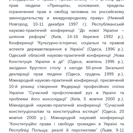
прав людини «Принципы, основания, пределы
ограничения прав и свобод человека по российскому
законодательству и международному праву» (Нижний
Новгород, 10-11 декабря 1997 г.); Республіканській
науково-практичній конференції “До нової України –
шляхом реформ” (Київ, 14-16 березня 1992 р.);
Конференції “Культурно-історичні, соціальні та правові
аспекти державотворення в Україні” (Одеса, 1996 р.);
Одеській обласній науково-практичній конференції „Нова
Конституція України в дії” (Одеса, жовтень 1996 р.);
засіданні Круглого столу з нагоди 50-річчя Загальної
декларації прав людини (Одеса, грудень 1999 р.);
Міжнародній науково-практичній конференції, присвяченій
10-й річниці створення Федерації професійних спілок
України “Сучасний профспілковий рух в Україні та
проблеми його консолідації” (Київ, 5 жовтня 2000 р.);
Міжнародній науково-практичній конференції “Сучасний
конституціоналізм та конституційна юстиція” (Одеса, 20
жовтня 2000 р.); Міжнародній науковій конференції
“Конституційні права і свободи громадян в Україні та
Республіці Польща: реалії й перспективи” (Львів, 9-11