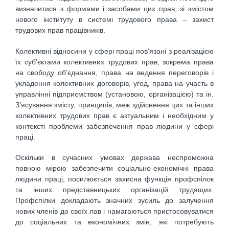
визначитися з формами і засобами цих прав, зі змістом
нового інституту в системі трудового права – захист
трудових прав працівників.
Колективні відносини у сфері праці пов’язані з реалізацією
їх суб’єктами колективних трудових прав, зокрема права
на свободу об’єднання, права на ведення переговорів і
укладення колективних договорів, угод, права на участь в
управлінні підприємством (установою, організацією) та ін.
З’ясування змісту, принципів, меж здійснення цих та інших
колективних трудових прав є актуальним і необхідним у
контексті проблеми забезпечення прав людини у сфері
праці.
Оскільки в сучасних умовах держава неспроможна
повною мірою забезпечити соціально-економічні права
людини праці, посилюється захисна функція профспілок
та інших представницьких організацій трудящих.
Профспілки докладають значних зусиль до залучення
нових членів до своїх лав і намагаються пристосовуватися
до соціальних та економічних змін, які потребують