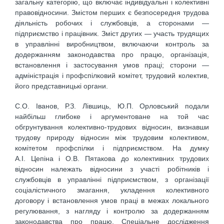
загальну категорію, що включає індивідуальні і колективні
правовідносини. Змістом перших є безпосередня трудова
діяльність робочих і службовців, а сторонами —
підприємство і працівник. Зміст других — участь трудящих
в управлінні виробництвом, включаючи контроль за
додержанням законодавства про працю, організація,
встановлення і застосування умов праці; сторони —
адміністрація і профспілковий комітет, трудовий колектив,
його представницькі органи.
С.О. Іванов, Р.З. Лівшиць, Ю.П. Орловський подали
найбільш глибоке і аргументоване на той час
обгрунтування колективно-трудових відносин, визнавши
трудову природу відносин між трудовим колективом,
комітетом профспілки і підприємством. На думку
А.І. Цепіна і О.В. Пятакова до колективних трудових
відносин належать відносини з участі робітників і
службовців в управлінні підприємством, з організації
соціалістичного змагання, укладення колективного
договору і встановлення умов праці в межах локального
регулювання, з нагляду і контролю за додержанням
законодавства про працю. Спеціальне дослідження