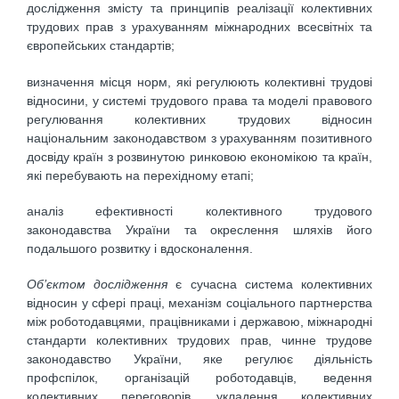
дослідження змісту та принципів реалізації колективних
трудових прав з урахуванням міжнародних всесвітніх та
європейських стандартів;
визначення місця норм, які регулюють колективні трудові
відносини, у системі трудового права та моделі правового
регулювання колективних трудових відносин
національним законодавством з урахуванням позитивного
досвіду країн з розвинутою ринковою економікою та країн,
які перебувають на перехідному етапі;
аналіз ефективності колективного трудового
законодавства України та окреслення шляхів його
подальшого розвитку і вдосконалення.
Об’єктом дослідження
є сучасна система колективних
відносин у сфері праці, механізм соціального партнерства
між роботодавцями, працівниками і державою, міжнародні
стандарти колективних трудових прав, чинне трудове
законодавство України, яке регулює діяльність
профспілок, організацій роботодавців, ведення
колективних переговорів, укладення колективних