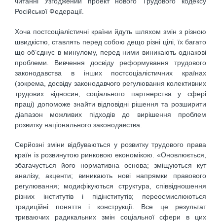
читанні Узгоджений проект нового Трудового кодексу
Російської Федерації.
Хоча постсоціалістичні країни йдуть шляхом змін з різною
швидкістю, ставлять перед собою дещо різні цілі, їх багато
що об’єднує в минулому, перед ними виникають однакові
проблеми. Вивчення досвіду реформування трудового
законодавства в інших постсоціалістичних країнах
(зокрема, досвіду законодавчого регулювання колективних
трудових відносин, соціального партнерства у сфері
праці) допоможе знайти відповідні рішення та розширити
діапазон можливих підходів до вирішення проблем
розвитку національного законодавства.
Серйозні зміни відбуваються у розвитку трудового права
країн із розвинутою ринковою економікою. «Оновлюється,
збагачується його нормативна основа; зміщуються кут
аналізу, акценти; виникають нові напрямки правового
регулювання; модифікуються структура, співвідношення
різних інститутів і підінститутів; переосмислюються
традиційні поняття і конструкції. Все це результат
триваючих радикальних змін соціальної сфери в цих