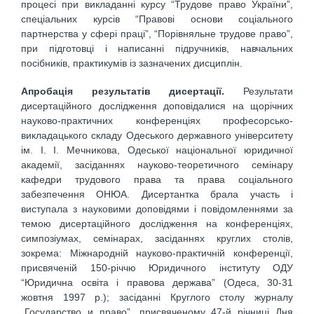
процесі при викладанні курсу “Трудове право України”,
спеціальних курсів “Правові основи соціального
партнерства у сфері праці”, “Порівняльне трудове право”,
при підготовці і написанні підручників, навчальних
посібників, практикумів із зазначених дисциплін.
Апробація результатів дисертації.
Результати
дисертаційного дослідження доповідалися на щорічних
науково-практичних конференціях професорсько-
викладацького складу Одеського державного університету
ім. І. І. Мечникова, Одеської національної юридичної
академії, засіданнях науково-теоретичного семінару
кафедри трудового права та права соціального
забезпечення ОНЮА. Дисертантка брала участь і
виступала з науковими доповідями і повідомленнями за
темою дисертаційного дослідження на конференціях,
симпозіумах, семінарах, засіданнях круглих столів,
зокрема: Міжнародній науково-практичній конференції,
присвяченій 150-річчю Юридичного інституту ОДУ
“Юридична освіта і правова держава” (Одеса, 30-31
жовтня 1997 р.); засіданні Круглого столу журналу
„Государство и право”, присвяченому 47-й річниці Дня