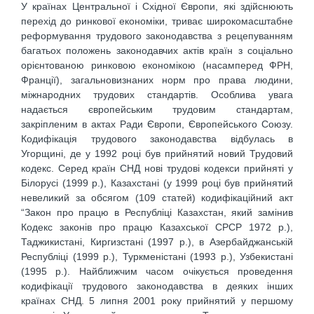
У країнах Центральної і Східної Європи, які здійснюють
перехід до ринкової економіки, триває широкомасштабне
реформування трудового законодавства з рецепуванням
багатьох положень законодавчих актів країн з соціально
орієнтованою ринковою економікою (насамперед ФРН,
Франції), загальновизнаних норм про права людини,
міжнародних трудових стандартів. Особлива увага
надається європейським трудовим стандартам,
закріпленим в актах Ради Європи, Європейського Союзу.
Кодифікація трудового законодавства відбулась в
Угорщині, де у 1992 році був прийнятий новий Трудовий
кодекс. Серед країн СНД нові трудові кодекси прийняті у
Білорусі (1999 р.), Казахстані (у 1999 році був прийнятий
невеликий за обсягом (109 статей) кодифікаційний акт
“Закон про працю в Республіці Казахстан, який замінив
Кодекс законів про працю Казахської СРСР 1972 р.),
Таджикистані, Киргизстані (1997 р.), в Азербайджанській
Республіці (1999 р.), Туркменістані (1993 р.), Узбекистані
(1995 р.). Найближчим часом очікується проведення
кодифікації трудового законодавства в деяких інших
країнах СНД. 5 липня 2001 року прийнятий у першому