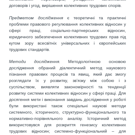
договорів і угод, вирішення колективних трудових спорів.
Предметом дослідження
є теоретичні та практичні
проблеми правового регулювання колективних відносин у
сфері праці, соціально-партнерських відносин,
юридичного забезпечення колективних трудових прав під
кутом зору всесвітніх універсальних і європейських
трудових стандартів.
Методи дослідження.
Методологічною основою
дослідження обраний діалектичний метод наукового
пізнання правових процесів та явищ, який дає змогу
розглядати їх у розвитку, зв’язку між собою і з
суспільством, виявляти закономірності та тенденції
розвитку системи колективних відносин у сфері праці. Для
досягення мети і виконання завдань дослідження у роботі
були використані також спеціальні наукові методи
системного, історичного, структурно-функціонального та
нормативно-порівняльного аналізу. Історичний метод
використовувся для розкриття генезису колективних
трудових відносин; системно-функціональний – для