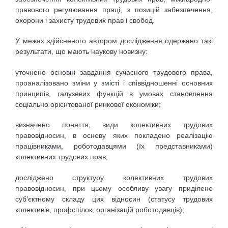
правового регулювання праці, з позицій забезпечення,
охорони і захисту трудових прав і свобод.
У межах здійсненого автором дослідження одержано такі
результати, що мають наукову новизну:
уточнено основні завдання сучасного трудового права,
проаналізовано зміни у змісті і співвідношенні основних
принципів, галузевих функцій в умовах становлення
соціально орієнтованої ринкової економіки;
визначено поняття, види колективних трудових
правовідносин, в основу яких покладено реалізацію
працівниками, роботодавцями (їх представниками)
колективних трудових прав;
досліджено структуру колективних трудових
правовідносин, при цьому особливу увагу приділено
суб’єктному складу цих відносин (статусу трудових
колективів, профспілок, організацій роботодавців);