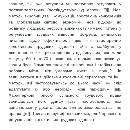
країнах, які вже вступили чи поступово вступають у
посткапіталістичну (постіндустріальну) епоху» [[i]]. Нові
методи виробництва і комунікації, зростаюча конкуренція
та глобалізація світової економіки, нові підходи до
розвитку людських ресурсів викликають чимало питань у
регулюванні трудових відносин. Зокрема, виникають
питання щодо ефективності дво- чи тристоронніх
колективних трудових відносин. «Чи є майбутнє у
двосторонніх чи трихсторонніх угод типу тих, які мали
місце у 60-ті та 70-ті роки, коли промислово розвинуті
країни були більш занепокоєні створенням і стабільністю
робочих місць, ніж умовами життя й праці? Чи
залишаються ще дійовими колективні переговори та інші
методи, які застосовувались до цього часу? Чи слід
адаптувати їх або необхідні нові підходи?» [[ii]].
Характерною рисою сучасного трудового права
залишається його динамічність, нестабільність, яка
виявляється у досить частих змінах законодавства про
працю [[iii]]. Триває пошук ефективних моделей правового
регулювання колективних трудових відносин.