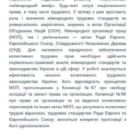
«міжнародний вимір» будь-якої галузі національного
права, в тому числі трудового. У зв’язку з цим зростають
роль і значення міжнародних трудових стандартів як
універсальних, закріплених, зокрема, в актах Організації
Об’єднаних Націй (ООН), Міжнародної організації праці
(МОП), так і регіональних — актах Ради Європи,
Європейського Союзу, Співдружності Незалежних Держав
(СНД). Для належного юридичного забезпечення
колективних трудових прав необхідно здійснити
порівняльно-правовий аналіз міжнародних стандартів та
законодавства України в цій сфері. У роботі аналізується
ефективність чинного колективного трудового
законодавства України, його відповідність принципам
МОП, проголошеним у Конвенції №87 про свободу
асоціації та захист права на організацію, Конвенції №98
про право на організацію та на ведення колективних
переговорів та інших актах МОП, що регулюють колективні
трудові відносини, трудовим стандартам Ради Європи та
Європейського Союзу; вносяться конкретні пропозиції з
його удосконалення.