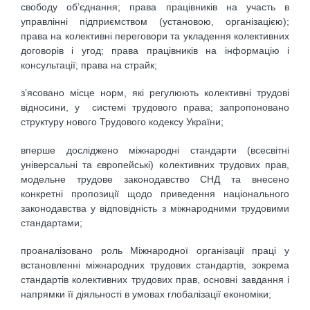
свободу об’єднання; права працівників на участь в
управлінні підприємством (установою, організацією);
права на колективні переговори та укладення колективних
договорів і угод; права працівників на інформацію і
консультації; права на страйк;
з’ясовано місце норм, які регулюють колективні трудові
відносини, у системі трудового права; запропоновано
структуру нового Трудового кодексу України;
вперше досліджено міжнародні стандарти (всесвітні
універсальні та європейські) колективних трудових прав,
модельне трудове законодавство СНД та внесено
конкретні пропозиції щодо приведення національного
законодавства у відповідність з міжнародними трудовими
стандартами;
проаналізовано роль Міжнародної організації праці у
встановленні міжнародних трудових стандартів, зокрема
стандартів колективних трудових прав, основні завдання і
напрямки її діяльності в умовах глобалізації економіки;