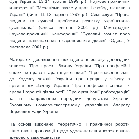
Суд України, 13-14 травня 1999 р.); Науково-практичній
конференції “Механізми захисту прав і свобод людини в
Україні” (Київ, 11-12 червня 1999 р.); Симпозіумі “Права
людини та сучасні проблеми розвитку українського
суспільства” (Одеса, квітень 2001 р.); Міжнародній
науково-практичній конференції “Судовий захист прав
людини: національний і європейський досвід” (Одеса, 9
листопада 2001 р.).
Матеріали дослідження покладено в основу доповідних
записок “Про проект Закону України “Про професійні
спілки, їх права і гарантії діяльності”, “Про внесення змін
до Кодексу законів України про працю у зв’язку з
прийняттям Закону України “Про професійні спілки, їх
права і гарантії діяльності”, “Про організації роботодавців”
та ін., направлених народним депутатам України,
Головному науково-експертному управлінню Апарату
Верховної Ради України.
На основі виконаної теоретичної і практичної роботи
підготовані пропозиції щодо удосконалення колективного
трудового законодавства.