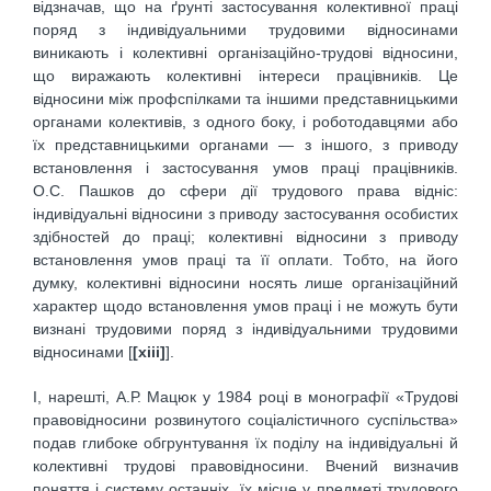
відзначав, що на ґрунті застосування колективної праці
поряд з індивідуальними трудовими відносинами
виникають і колективні організаційно-трудові відносини,
що виражають колективні інтереси працівників. Це
відносини між профспілками та іншими представницькими
органами колективів, з одного боку, і роботодавцями або
їх представницькими органами — з іншого, з приводу
встановлення і застосування умов праці працівників.
О.С. Пашков до сфери дії трудового права відніс:
індивідуальні відносини з приводу застосування особистих
здібностей до праці; колективні відносини з приводу
встановлення умов праці та її оплати. Тобто, на його
думку, колективні відносини носять лише організаційний
характер щодо встановлення умов праці і не можуть бути
визнані трудовими поряд з індивідуальними трудовими
відносинами [
[xiii]
].
І, нарешті, А.Р. Мацюк у 1984 році в монографії «Трудові
правовідносини розвинутого соціалістичного суспільства»
подав глибоке обгрунтування їх поділу на індивідуальні й
колективні трудові правовідносини. Вчений визначив
поняття і систему останніх, їх місце у предметі трудового