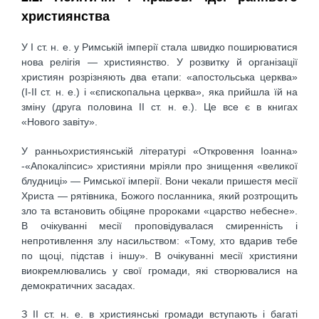
християнства
У І ст. н. е. у Римській імперії стала швидко поширюватися
нова релігія — християнство. У розвитку й організації
християн розрізняють два етапи: «апостольська церква»
(І-ІІ ст. н. е.) і «єпископальна церква», яка прийшла їй на
зміну (друга половина II ст. н. е.). Це все є в книгах
«Нового завіту».
У ранньохристиянській літературі «Откровення Іоанна»
-«Апокаліпсис» християни мріяли про знищення «великої
блудниці» — Римської імперії. Вони чекали пришестя месії
Христа — рятівника, Божого посланника, який розтрощить
зло та встановить обіцяне пророками «царство небесне».
В очікуванні месії проповідувалася смиренність і
непротивлення злу насильством: «Тому, хто вдарив тебе
по щоці, підстав і іншу». В очікуванні месії християни
виокремлювались у свої громади, які створювалися на
демократичних засадах.
З II ст. н. е. в християнські громади вступають і багаті