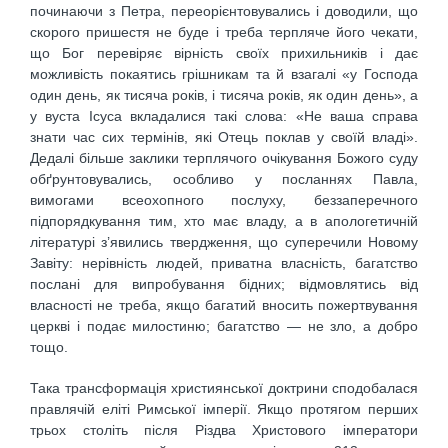
починаючи з Петра, переорієнтовувались і доводили, що
скорого пришестя не буде і треба терпляче його чекати,
що Бог перевіряє вірність своїх прихильників і дає
можливість покаятись грішникам та й взагалі «у Господа
один день, як тисяча років, і тисяча років, як один день», а
у вуста Ісуса вкладалися такі слова: «Не ваша справа
знати час сих термінів, які Отець поклав у своїй владі».
Дедалі більше заклики терплячого очікування Божого суду
обґрунтовувались, особливо у посланнях Павла,
вимогами всеохопного послуху, беззаперечного
підпорядкування тим, хто має владу, а в апологетичній
літературі з’явились твердження, що суперечили Новому
Завіту: нерівність людей, приватна власність, багатство
послані для випробування бідних; відмовлятись від
власності не треба, якщо багатий вносить пожертвування
церкві і подає милостиню; багатство — не зло, а добро
тощо.
Така трансформація християнської доктрини сподобалася
правлячій еліті Римської імперії. Якщо протягом перших
трьох століть після Різдва Христового імператори