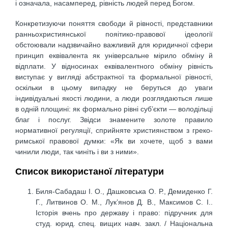
і означала, насамперед, рівність людей перед Богом.
Конкретизуючи поняття свободи й рівності, представники
ранньохристиянської пояітико-правової ідеології
обстоювали надзвичайно важливий для юридичної сфери
принцип еквівалента як універсальне мірило обміну й
відплати. У відносинах еквівалентного обміну рівність
виступає у вигляді абстрактної та формальної рівності,
оскільки в цьому випадку не беруться до уваги
індивідуальні якості людини, а люди розглядаються лише
в одній площині: як формально рівні суб’єкти — володільці
благ і послуг. Звідси знамените золоте правило
нормативної регуляції, сприйняте християнством з греко-
римської правової думки: «Як ви хочете, щоб з вами
чинили люди, так чиніть і ви з ними».
Список використаної літератури
Биля-Сабадаш І. О., Дашковська О. Р., Демиденко Г.
Г., Литвинов О. М., Лук’янов Д. В., Максимов С. І..
Історія вчень про державу і право: підручник для
студ. юрид. спец. вищих навч. закл. / Національна