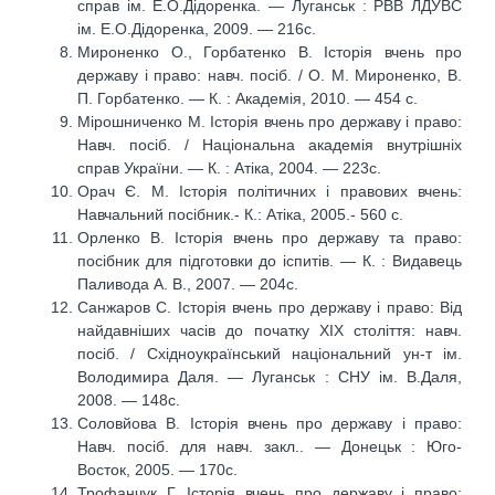
справ ім. Е.О.Дідоренка. — Луганськ : РВВ ЛДУВС
ім. Е.О.Дідоренка, 2009. — 216с.
Мироненко О., Горбатенко В. Історія вчень про
державу і право: навч. посіб. / О. М. Мироненко, В.
П. Горбатенко. — К. : Академія, 2010. — 454 с.
Мірошниченко М. Історія вчень про державу і право:
Навч. посіб. / Національна академія внутрішніх
справ України. — К. : Атіка, 2004. — 223с.
Орач Є. М. Історія політичних і правових вчень:
Навчальний посібник.- К.: Атіка, 2005.- 560 с.
Орленко В. Історія вчень про державу та право:
посібник для підготовки до іспитів. — К. : Видавець
Паливода А. В., 2007. — 204с.
Санжаров С. Історія вчень про державу і право: Від
найдавніших часів до початку ХІХ століття: навч.
посіб. / Східноукраїнський національний ун-т ім.
Володимира Даля. — Луганськ : СНУ ім. В.Даля,
2008. — 148c.
Соловйова В. Історія вчень про державу і право:
Навч. посіб. для навч. закл.. — Донецьк : Юго-
Восток, 2005. — 170с.
Трофанчук Г. Історія вчень про державу і право: