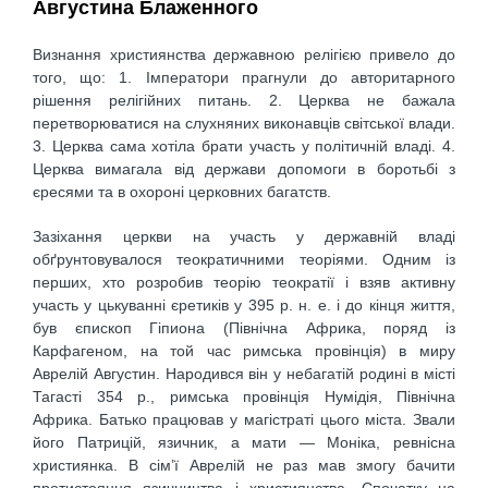
Августина Блаженного
Визнання християнства державною релігією привело до
того, що: 1. Імператори прагнули до авторитарного
рішення релігійних питань. 2. Церква не бажала
перетворюватися на слухняних виконавців світської влади.
3. Церква сама хотіла брати участь у політичній владі. 4.
Церква вимагала від держави допомоги в боротьбі з
єресями та в охороні церковних багатств.
Зазіхання церкви на участь у державній владі
обґрунтовувалося теократичними теоріями. Одним із
перших, хто розробив теорію теократії і взяв активну
участь у цькуванні єретиків у 395 р. н. е. і до кінця життя,
був єпископ Гіпиона (Північна Африка, поряд із
Карфагеном, на той час римська провінція) в миру
Аврелій Августин. Народився він у небагатій родині в місті
Тагасті 354 р., римська провінція Нумідія, Північна
Африка. Батько працював у магістраті цього міста. Звали
його Патрицій, язичник, а мати — Моніка, ревнісна
християнка. В сім’ї Аврелій не раз мав змогу бачити
протистояння язичництва і християнства. Спочатку на