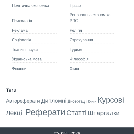
Політична економіка
Право
Регіональна економіка,
Психологія
РПС
Реклама
Релігія
Соціологія
Страхування
Технічні науки
Туризм
Українська мова
Філософія
Фінанси
Хімія
Теги
Курсові
Дипломні
Автореферати
Дисертації
Книги
Реферати
Статті
Лекції
Шпаргалки
©2018 - 2026