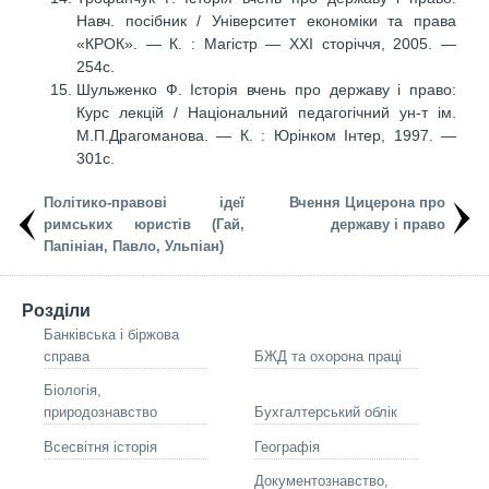
Навч. посібник / Університет економіки та права
«КРОК». — К. : Магістр — ХХІ сторіччя, 2005. —
254с.
Шульженко Ф. Історія вчень про державу і право:
Курс лекцій / Національний педагогічний ун-т ім.
М.П.Драгоманова. — К. : Юрінком Інтер, 1997. —
301с.
Політико-правові ідеї
Вчення Цицерона про
римських юристів (Гай,
державу і право
Папініан, Павло, Ульпіан)
Розділи
Банківська і біржова
справа
БЖД та охорона праці
Біологія,
природознавство
Бухгалтерський облік
Всесвітня історія
Географія
Документознавство,