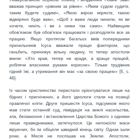
вважав принцип «рівним за рівне»: «Яким судом судите,
таким будете судимі», «Якою мірою міряєте, такою
відміряно буде вам», «Щоб з вами люди чинили, як ви
хочете, чиніть і ви з ними так само». Найвищим
обов’язком був обов’язок працювати і розподіляти все за
працею. Якщо протягом багатьох віків попередники
прихильників Ісуса вважали працю фактором, що
ганьбить, принижує вільну людину, то тепер апостоли
вчили: «Хто крав, тепер не кради, а краще працюй,
роблячи власними руками корисне». Тільки трудівник
гідний їжі, а утримання він має «за своєю працею» [5, c.
46].
Із часом християнство перестало орієнтуватися лише на
бідних і пригнічених, а його ідеологи стали на позиції
правлячої еліти. Друге пришестя Ісуса, підсумком якого
мав стати останній суд, ліквідація на землі насильства,
зла, беззаконня і встановлення Царства Божого з одними
лише праведниками, затягнулося. Це непокоїло маси
віруючих, бо їм обіцяли швидкий кінець світу. Однак ішли
роки, а Месія не поспішав на Землю. Апостоли,