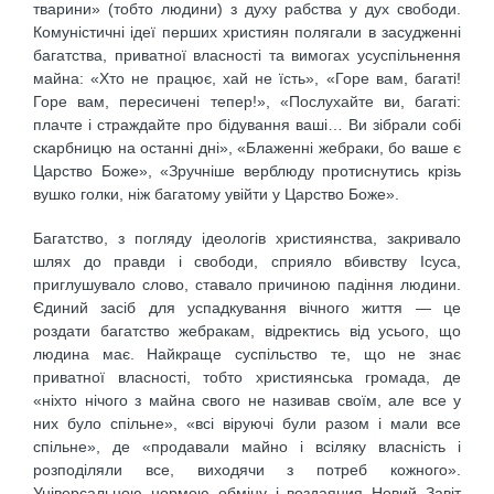
тварини» (тобто людини) з духу рабства у дух свободи.
Комуністичні ідеї перших християн полягали в засудженні
багатства, приватної власності та вимогах усуспільнення
майна: «Хто не працює, хай не їсть», «Горе вам, багаті!
Горе вам, пересичені тепер!», «Послухайте ви, багаті:
плачте і страждайте про бідування ваші… Ви зібрали собі
скарбницю на останні дні», «Блаженні жебраки, бо ваше є
Царство Боже», «Зручніше верблюду протиснутись крізь
вушко голки, ніж багатому увійти у Царство Боже».
Багатство, з погляду ідеологів християнства, закривало
шлях до правди і свободи, сприяло вбивству Ісуса,
приглушувало слово, ставало причиною падіння людини.
Єдиний засіб для успадкування вічного життя — це
роздати багатство жебракам, відректись від усього, що
людина має. Найкраще суспільство те, що не знає
приватної власності, тобто християнська громада, де
«ніхто нічого з майна свого не називав своїм, але все у
них було спільне», «всі віруючі були разом і мали все
спільне», де «продавали майно і всіляку власність і
розподіляли все, виходячи з потреб кожного».
Універсальною нормою обміну і воздаяния Новий Завіт