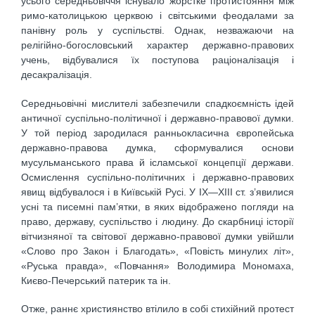
усього середньовіччя існувало жорстке протистояння між
римо-католицькою церквою і світськими феодалами за
панівну роль у суспільстві. Однак, незважаючи на
релігійно-богословський характер державно-правових
учень, відбувалися їх поступова раціоналізація і
десакралізація.
Середньовічні мислителі забезпечили спадкоємність ідей
античної суспільно-політичної і державно-правової думки.
У той період зародилася ранньокласична європейська
державно-правова думка, сформувалися основи
мусульманського права й ісламської концепції держави.
Осмислення суспільно-політичних і державно-правових
явищ відбувалося і в Київській Русі. У IX—XIII ст. з’явилися
усні та писемні пам’ятки, в яких відображено погляди на
право, державу, суспільство і людину. До скарбниці історії
вітчизняної та світової державно-правової думки увійшли
«Слово про Закон і Благодать», «Повість минулих літ»,
«Руська правда», «Повчання» Володимира Мономаха,
Києво-Печерський патерик та ін.
Отже, раннє християнство втілило в собі стихійний протест