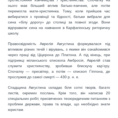
нього мав більший вплив батько-язичник, але потім
перемогла мати-християнка. Тому, коли прийшов час
вибиратися з провінції та бідності, батьки вибрали для
сина «білу дорогу» до столиці за повної згоди. Вони
відправили сина на навчання в Карфагенську риторичну
школу.
Правосвідомість Аврелія Августина формувалася під
впливом різних течій і вірувань, з якими він ознайомився
через праці від Ціцерона до Платона. А під кінець, при
підтримці міланського єпископа Амбросія, Аврелій став
служити християнству, зробивши блискучу кар’єру.
Спочатку — пресвітер, а потім — єпископ Гіппона, де
прослужив до самої смерті — 430 р. н. е.
Спадщина Августина складає біля сотні творів, багато
листів, окремих послань. Крім того, він написав 20
спеціальних робіт, присвячених теоюридичним питанням з
проблем держави, права та влади, що необхідно знати
юристам.