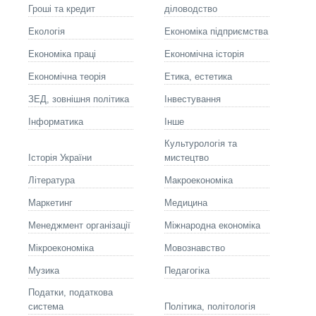
Гроші та кредит
діловодство
Екологія
Економіка підприємства
Економіка праці
Економічна історія
Економічна теорія
Етика, естетика
ЗЕД, зовнішня політика
Інвестування
Інформатика
Інше
Культурологія та
Історія України
мистецтво
Літературa
Макроекономіка
Маркетинг
Медицина
Менеджмент організації
Міжнародна економіка
Мікроекономіка
Мовознавство
Музика
Педагогіка
Податки, податкова
система
Політика, політологія