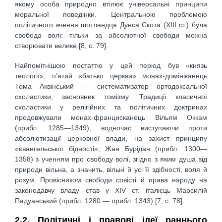
якому особа природно втілює універсальні принципи
моральної поведінки. Центральною проблемою
політичного вчення шотландця Дунса Скота (XIII ст.) була
свобода волі: тільки за абсолютної свободи можна
створювати велике [8, c. 79].
Найпомітнішою постаттю у цей період був «князь
теології», п’ятий «батько церкви» монах-домініканець
Тома Аквінський — систематизатор ортодоксальної
схоластики, засновник томізму. Традиції класичної
схоластики у релігійних та політичних доктринах
продовжували монах-францисканець Вільям Оккам
(прибл. 1285—1349), водночас виступаючи проти
абсолютизації церковної влади, на захист принципу
«євангельської бідності»; Жан Бурідан (прибл. 1300—
1358) з ученням про свободу волі, згідно з яким душа від
природи вільна, а значить, вільні й усі її здібності, воля й
розум. Провісником свободи совісті й права народу на
законодавчу владу став у XIV ст. італієць Марсилій
Падуанський (прибл. 1280 — прибл. 1343) [7, c. 78].
2.2. Політичні і правові ідеї раннього