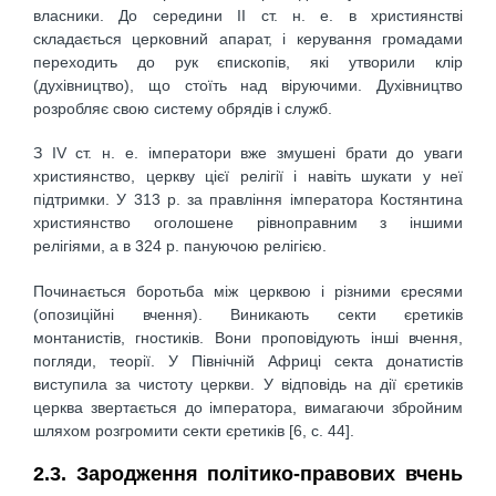
власники. До середини II ст. н. е. в християнстві
складається церковний апарат, і керування громадами
переходить до рук єпископів, які утворили клір
(духівництво), що стоїть над віруючими. Духівництво
розробляє свою систему обрядів і служб.
З IV ст. н. е. імператори вже змушені брати до уваги
християнство, церкву цієї релігії і навіть шукати у неї
підтримки. У 313 р. за правління імператора Костянтина
християнство оголошене рівноправним з іншими
релігіями, а в 324 р. пануючою релігією.
Починається боротьба між церквою і різними єресями
(опозиційні вчення). Виникають секти єретиків
монтанистів, гностиків. Вони проповідують інші вчення,
погляди, теорії. У Північній Африці секта донатистів
виступила за чистоту церкви. У відповідь на дії єретиків
церква звертається до імператора, вимагаючи збройним
шляхом розгромити секти єретиків [6, c. 44].
2.3. Зародження політико-правових вчень