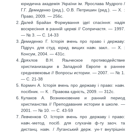
юридична академія України ім. Ярослава Мудрого /
Г.Г. Демиденко (ред.), О.В. Петришин (ред.). — Х. :
Право, 2009. — 256с.
Далей Брайан Формування ідеї спасіння: надія
воскресіння в ранній церкві // Сопричастя. — 1997.
— № 3. — С. 14-33
Демиденко Г. Історія вчень про право і державу:
Підруч. для студ. юрид. вищих навч. закл.. — Х. :
Консум, 2004. — 431с.
Дряхлов В.Н. Языческое противодействие
христианизации в Западной Европе в раннее
средневековье // Вопросы истории. — 2007. — № 1.
— С. 21-38
Кормич А. Історія вчень про державу і право: навч.
посібник. — К. : Правова єдність, 2009. — 312с.
Кулаков А. Возникновение и ранний период
христианства // Преподавание истории в школе. —
2001. — № 10. — С. 43-59
Левченков О. Історія вчень про державу і право:
навч.-метод. посіб. для слухачів ф-ту заоч. та
дистанц. навч. / Луганський держ. ун-т внутрішніх