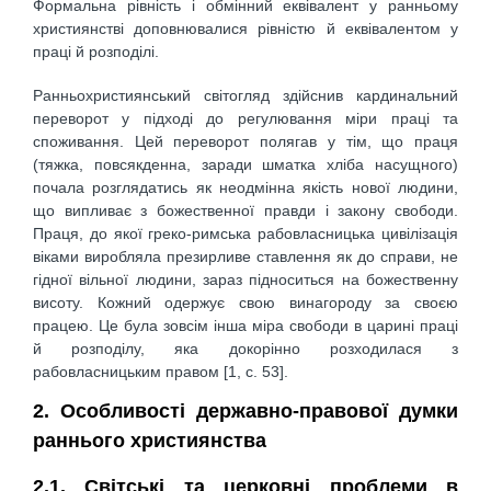
Формальна рівність і обмінний еквівалент у ранньому
християнстві доповнювалися рівністю й еквівалентом у
праці й розподілі.
Ранньохристиянський світогляд здійснив кардинальний
переворот у підході до регулювання міри праці та
споживання. Цей переворот полягав у тім, що праця
(тяжка, повсякденна, заради шматка хліба насущного)
почала розглядатись як неодмінна якість нової людини,
що випливає з божественної правди і закону свободи.
Праця, до якої греко-римська рабовласницька цивілізація
віками виробляла презирливе ставлення як до справи, не
гідної вільної людини, зараз підноситься на божественну
висоту. Кожний одержує свою винагороду за своєю
працею. Це була зовсім інша міра свободи в царині праці
й розподілу, яка докорінно розходилася з
рабовласницьким правом [1, c. 53].
2. Особливості державно-правової думки
раннього християнства
2.1. Світські та церковні проблеми в