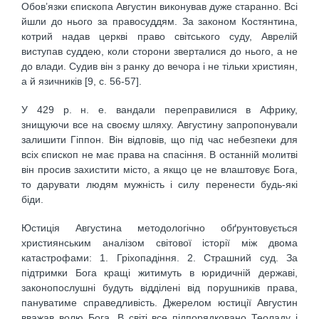
Обов’язки єпископа Августин виконував дуже старанно. Всі
йшли до нього за правосуддям. За законом Костянтина,
котрий надав церкві право світського суду, Аврелій
виступав суддею, коли сторони зверталися до нього, а не
до влади. Судив він з ранку до вечора і не тільки християн,
а й язичників [9, c. 56-57].
У 429 р. н. е. вандали переправилися в Африку,
знищуючи все на своєму шляху. Августину запропонували
залишити Гіппон. Він відповів, що під час небезпеки для
всіх єпископ не має права на спасіння. В останній молитві
він просив захистити місто, а якщо це не влаштовує Бога,
то дарувати людям мужність і силу перенести будь-які
біди.
Юстиція Августина методологічно обґрунтовується
християнським аналізом світової історії між двома
катастрофами: 1. Гріхопадіння. 2. Страшний суд. За
підтримки Бога кращі житимуть в юридичній державі,
законопослушні будуть відділені від порушників права,
пануватиме справедливість. Джерелом юстиції Августин
вважав волю Бога. В світі все підпорядковано Теоладу і