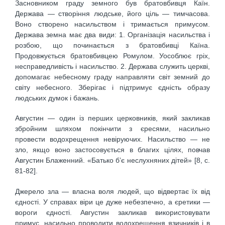
Засновником граду земного був братовбивця Каїн.
Держава — створіння людське, його ціль — тимчасова.
Воно створено насильством і тримається примусом.
Держава земна має два види: 1. Організація насильства і
розбою, що починається з братовбивці Каїна.
Продовжується братовбивцею Ромулом. Уособлює гріх,
несправедливість і насильство. 2. Держава служить церкві,
допомагає небесному граду направляти світ земний до
світу небесного. Зберігає і підтримує єдність образу
людських думок і бажань.
Августин — один із перших церковників, який закликав
збройним шляхом покінчити з єресями, насильно
провести водохрещення невіруючих. Насильство — не
зло, якщо воно застосовується в благих цілях, повчав
Августин Блаженний. «Батько б’є неслухняних дітей» [8, c.
81-82].
Джерело зла — власна воля людей, що відвертає їх від
єдності. У справах віри це дуже небезпечно, а єретики —
вороги єдності. Августин закликав використовувати
примус, насильно проводити водохрещення язичників і в