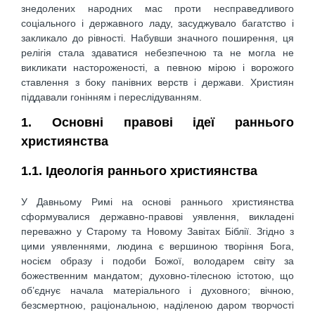
знедолених народних мас проти несправедливого
соціального і державного ладу, засуджувало багатство і
закликало до рівності. Набувши значного поширення, ця
релігія стала здаватися небезпечною та не могла не
викликати настороженості, а певною мірою і ворожого
ставлення з боку панівних верств і держави. Християн
піддавали гонінням і переслідуванням.
1. Основні правові ідеї раннього
християнства
1.1. Ідеологія раннього християнства
У Давньому Римі на основі раннього християнства
сформувалися державно-правові уявлення, викладені
переважно у Старому та Новому Завітах Біблії. Згідно з
цими уявленнями, людина є вершиною творіння Бога,
носієм образу і подоби Божої, володарем світу за
божественним мандатом; духовно-тілесною істотою, що
об’єднує начала матеріального і духовного; вічною,
безсмертною, раціональною, наділеною даром творчості