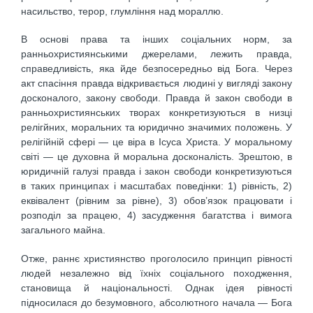
насильство, терор, глумління над мораллю.
В основі права та інших соціальних норм, за
ранньохристиянськими джерелами, лежить правда,
справедливість, яка йде безпосередньо від Бога. Через
акт спасіння правда відкривається людині у вигляді закону
досконалого, закону свободи. Правда й закон свободи в
ранньохристиянських творах конкретизуються в низці
релігйних, моральних та юридично значимих положень. У
релігійній сфері — це віра в Ісуса Христа. У моральному
світі — це духовна й моральна досконалість. Зрештою, в
юридичній галузі правда і закон свободи конкретизуються
в таких принципах і масштабах поведінки: 1) рівність, 2)
еквівалент (рівним за рівне), 3) обов’язок працювати і
розподіл за працею, 4) засудження багатства і вимога
загального майна.
Отже, раннє християнство проголосило принцип рівності
людей незалежно від їхніх соціального походження,
становища й національності. Однак ідея рівності
підносилася до безумовного, абсолютного начала — Бога