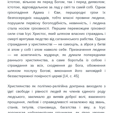
істотою, вільною як перед Богом, так і перед дияволом;
істотою, відповідальною за лад у світі та самій собі. Однак
гріхопадіння Адама і Єви, першородні гріхи їх
безпосередніх нащадків, тобто власні провини людини,
порушили первісну богоподібність, невинність, і людина
стала носієм гріховності. Першим переможцем гріховної
сили став Ісус Христос, який шляхом власних страждань і
смерті врятував людство від сатанинського рабства. Однак
страждання у християнстві — не самоціль, а зброя у битві
зі злом у собі і злом навколо себе. Призначення людини
— не аскетичність мудреця, як думали попередники
раннього християнства, а саме боротьба із собою і
страждання за всіх, сходження до Бога, обожнення
шляхом послуху Богові, виконання його заповідей і
беззастережної покірності церкві [14, c. 45].
Християнство як політико-релігійна доктрина виходило з
ідеї свободи і рівності людей як членів єдиного роду
людського, закликало до виявів доброї волі, взаємного
прощення, любові і справедливості незалежно від звань,
станів, титулів, становища, багатства і віку, а Ісус
допомагав найзапеклішим грішникам, як лікар хворим.