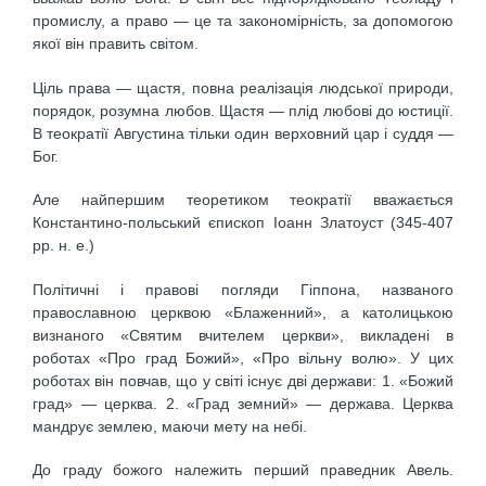
промислу, а право — це та закономірність, за допомогою
якої він править світом.
Ціль права — щастя, повна реалізація людської природи,
порядок, розумна любов. Щастя — плід любові до юстиції.
В теократії Августина тільки один верховний цар і суддя —
Бог.
Але найпершим теоретиком теократії вважається
Константино-польський єпископ Іоанн Златоуст (345-407
рр. н. е.)
Політичні і правові погляди Гіппона, названого
православною церквою «Блаженний», а католицькою
визнаного «Святим вчителем церкви», викладені в
роботах «Про град Божий», «Про вільну волю». У цих
роботах він повчав, що у світі існує дві держави: 1. «Божий
град» — церква. 2. «Град земний» — держава. Церква
мандрує землею, маючи мету на небі.
До граду божого належить перший праведник Авель.