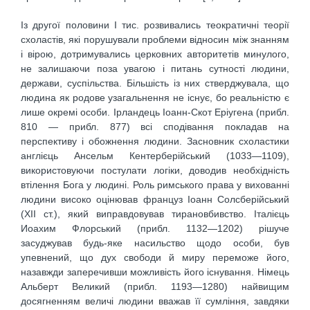
Із другої половини І тис. розвивались теократичні теорії
схоластів, які порушували проблеми відносин між знанням
і вірою, дотримувались церковних авторитетів минулого,
не залишаючи поза увагою і питань сутності людини,
держави, суспільства. Більшість із них стверджувала, що
людина як родове узагальнення не існує, бо реальністю є
лише окремі особи. Ірландець Іоанн-Скот Еріугена (прибл.
810 — прибл. 877) всі сподівання покладав на
перспективу і обожнення людини. Засновник схоластики
англієць Ансельм Кентерберійський (1033—1109),
використовуючи постулати логіки, доводив необхідність
втілення Бога у людині. Роль римського права у вихованні
людини високо оцінював француз Іоанн Солсберійський
(XII ст.), який виправдовував тирановбивство. Італієць
Иоахим Флорський (прибл. 1132—1202) рішуче
засуджував будь-яке насильство щодо особи, був
упевнений, що дух свободи й миру переможе його,
назавжди заперечивши можливість його існування. Німець
Альберт Великий (прибл. 1193—1280) найвищим
досягненням величі людини вважав її сумління, завдяки