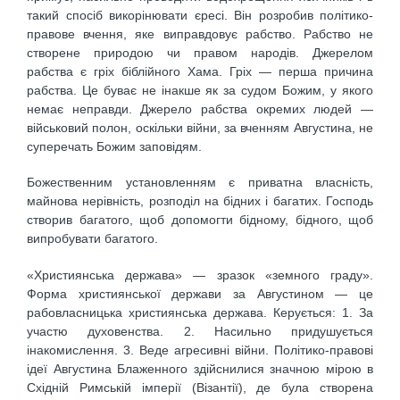
такий спосіб викорінювати єресі. Він розробив політико-
правове вчення, яке виправдовує рабство. Рабство не
створене природою чи правом народів. Джерелом
рабства є гріх біблійного Хама. Гріх — перша причина
рабства. Це буває не інакше як за судом Божим, у якого
немає неправди. Джерело рабства окремих людей —
військовий полон, оскільки війни, за вченням Августина, не
суперечать Божим заповідям.
Божественним установленням є приватна власність,
майнова нерівність, розподіл на бідних і багатих. Господь
створив багатого, щоб допомогти бідному, бідного, щоб
випробувати багатого.
«Християнська держава» — зразок «земного граду».
Форма християнської держави за Августином — це
рабовласницька християнська держава. Керується: 1. За
участю духовенства. 2. Насильно придушується
інакомислення. 3. Веде агресивні війни. Політико-правові
ідеї Августина Блаженного здійснилися значною мірою в
Східній Римській імперії (Візантії), де була створена