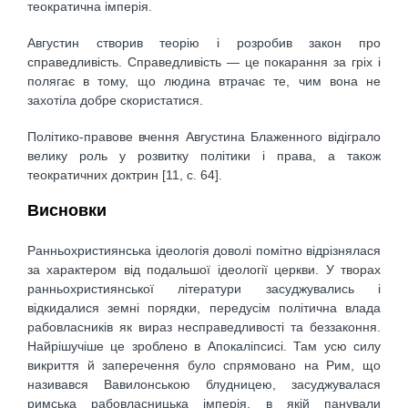
теократична імперія.
Августин створив теорію і розробив закон про
справедливість. Справедливість — це покарання за гріх і
полягає в тому, що людина втрачає те, чим вона не
захотіла добре скористатися.
Політико-правове вчення Августина Блаженного відіграло
велику роль у розвитку політики і права, а також
теократичних доктрин [11, c. 64].
Висновки
Ранньохристиянська ідеологія доволі помітно відрізнялася
за характером від подальшої ідеології церкви. У творах
ранньохристиянської літератури засуджувались і
відкидалися земні порядки, передусім політична влада
рабовласників як вираз несправедливості та беззаконня.
Найрішучіше це зроблено в Апокаліпсисі. Там усю силу
викриття й заперечення було спрямовано на Рим, що
називався Вавилонською блудницею, засуджувалася
римська рабовласницька імперія, в якій панували