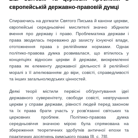
європейській державно-правовій думці
Спираючись на догмати Святого Письма й канони церкви,
європейські середньовічні мислителі значно збіднили
вчення про державу і право. Проблематика держави і
права зводилась переважно до захисту існуючої влади,
ототожнення права з релігійними нормами. Однак
політико-правова думка розвивалася, що втілилось у
концепціях відносин церкви й держави, виокремленні
права як елементу державної діяльності й релігійної
моралі з її апелюванням до віри, совісті, справедливості
та інших загальнолюдських цінностей.
Деякі теорії містили первісні обґрунтування ідеї
державного суверенітету, свободи совісті, невтручання
церкви у справи держави, рівності людей перед законом
та їх права брати участь у розв’язанні світських та
церковних проблем. Політико-правова думка
середньовіччя значною мірою була спрямована на
збереження теоретичних здобутків античної епохи та
практичних досягнень римського права [8, c. 78].