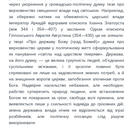
через укорінення у громадсько-політичну думку тези про
верховенство священної влади над світською. Наприклад,
за обережні натяки на обмеженість царської влади
імператор Аркадій відправив єпископа Іоанна Златоуста
(між 344 і 354—407) у заслання. Однак єпископа
Гіппонського Аврелія Августина (354—430) це не злякало:
у творі «Про державу Божу (град Божий)» думка про
верховенство церкви у політичному житті сформульована
як панування «світла над царством темряви». Держава,
на його думку, — це велика сукупність людей, об’єднаних
суспільними зв’язками, і її зусилля повинні бути
спрямовані не лише на задоволення земних потреб, а й
на знищення ворогів церкви, запобігання злочинам проти
Бога. Надмірне насильство небажане, але необхідне;
рабство суперечить природі людини, але встановлене
Богом як покарання за гріхи; свобода волі приємна, але
виявляється лише у схильності індивіда до гріховних дій;
земна державна влада нічим не відрізняється від зграї
розбійників, але політичну опозицію слід рішуче
викорінювати.