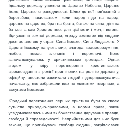
Ідеальну державу уявляли як Царство Небесне, Царство
Боже, Царство справедливості. Шлях до неї пов’язаний з
боротьбою, насильством, коли народ піде на народ,
царство на царство, брат на брата, батько на сина, діти на
батьків, а сам Христос несе для цієї мети і меч, і вогонь.
Відчуження земної держави, «граду земного» від людини
досягає апогею у страті Сина Божого, Сина Людського. У
Царстві Божому панують мир, злагода, взаєморозуміння,
любов, немає злочинів і ворожнечі. Воно
започатковувалось у християнських громадах. Однак
згодом, у міру перетворення християнського
віросповідання з релігії пригнічених на релігію державну,
офіційну, апостоли закликали людей підпорядковуватись
начальству, яке зображали вже не «князями темряви», а
«слугами Божими».
Юридичні переконання перших християн були за своєю
сутністю природно-правовими, а норми права, закон
усвідомлювались ними як божественне дарування правди,
свободи й справедливості. Неприйнятними для них були
закони, що пригнічували свободу людини, закріплювали