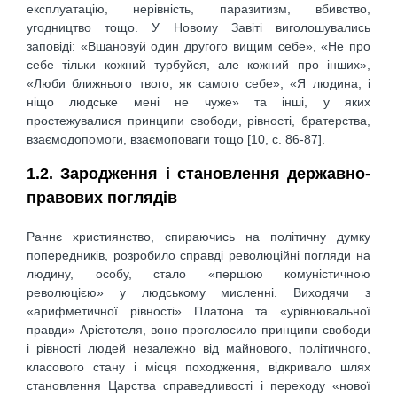
експлуатацію, нерівність, паразитизм, вбивство,
угодництво тощо. У Новому Завіті виголошувались
заповіді: «Вшановуй один другого вищим себе», «Не про
себе тільки кожний турбуйся, але кожний про інших»,
«Люби ближнього твого, як самого себе», «Я людина, і
ніщо людське мені не чуже» та інші, у яких
простежувалися принципи свободи, рівності, братерства,
взаємодопомоги, взаємоповаги тощо [10, c. 86-87].
1.2. Зародження і становлення державно-
правових поглядів
Раннє християнство, спираючись на політичну думку
попередників, розробило справді революційні погляди на
людину, особу, стало «першою комуністичною
революцією» у людському мисленні. Виходячи з
«арифметичної рівності» Платона та «урівнювальної
правди» Арістотеля, воно проголосило принципи свободи
і рівності людей незалежно від майнового, політичного,
класового стану і місця походження, відкривало шлях
становлення Царства справедливості і переходу «нової