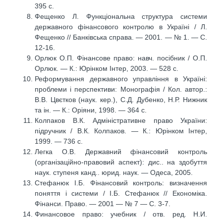
395 с.
Фещенко Л. Функціональна структура системи
державного фінансового контролю в Україні / Л.
Фещенко // Банківська справа. — 2001. — № 1. — С.
12-16.
Орлюк О.П. Фінансове право: навч. посібник / О.П.
Орлюк. — К.: Юрінком Інтер, 2003. — 528 с.
Реформування державного управління в Україні:
проблеми і перспективи: Монографія / Кол. автор.:
В.В. Цвєтков (наук. кер.), С.Д. Дубенко, Н.Р. Нижник
та ін. — К.: Оріяни, 1998. — 364 с.
Колпаков В.К. Адміністративне право України:
підручник / В.К. Колпаков. — К.: Юрінком Інтер,
1999. — 736 с.
Легка О.В. Державний фінансовий контроль
(організаційно-правовий аспект): дис.. на здобуття
наук. ступеня канд.. юрид. наук. — Одеса, 2005.
Стефанюк І.Б. Фінансовий контроль: визначення
поняття і системи / І.Б. Стефанюк // Економіка.
Фінанси. Право. — 2001 — № 7 — С. 3-7.
Финансовое право: учебник / отв. ред. Н.И.