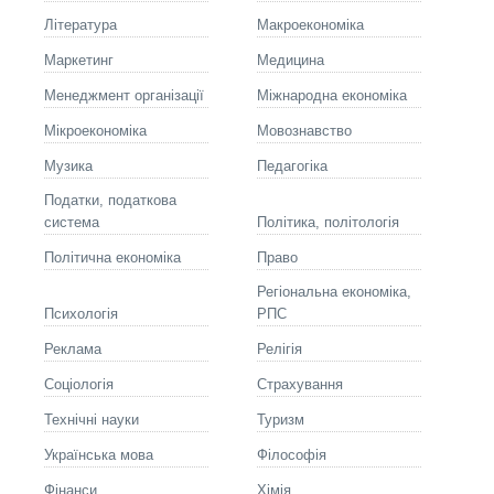
Літературa
Макроекономіка
Маркетинг
Медицина
Менеджмент організації
Міжнародна економіка
Мікроекономіка
Мовознавство
Музика
Педагогіка
Податки, податкова
система
Політика, політологія
Політична економіка
Право
Регіональна економіка,
Психологія
РПС
Реклама
Релігія
Соціологія
Страхування
Технічні науки
Туризм
Українська мова
Філософія
Фінанси
Хімія