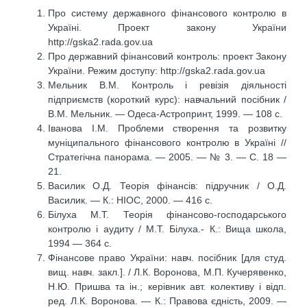
Про систему державного фінансового контролю в
Україні. Проект закону України
http://gska2.rada.gov.ua
Про державний фінансовий контроль: проект Закону
України. Режим доступу: http://gska2.rada.gov.ua
Мельник В.М. Контроль і ревізія діяльності
підприємств (короткий курс): навчальний посібник /
В.М. Мельник. — Одеса-Астропринт, 1999. — 108 с.
Іванова І.М. Проблеми створення та розвитку
муніципального фінансового контролю в Україні //
Стратегічна панорама. — 2005. — № 3. — С. 18 —
21.
Василик О.Д. Теорія фінансів: підручник / О.Д.
Василик. — К.: НІОС, 2000. — 416 с.
Білуха М.Т. Теорія фінансово-господарського
контролю і аудиту / М.Т. Білуха.- К.: Вища школа,
1994 — 364 с.
Фінансове право України: навч. посібник [для студ.
вищ. навч. закл.]. / Л.К. Воронова, М.П. Кучерявенко,
Н.Ю. Пришва та ін.; керівник авт. колективу і відп.
ред. Л.К. Воронова. — К.: Правова єдність, 2009. —