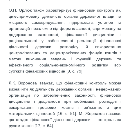
О.П. Орлюк також характеризує фінансовий контроль як,
цілеспрямовану діяльність органів державної влади та
місцевого самоврядування, підприємств, установ та
організацій незалежно від форм власності, спрямовану на
додержання законності, фінансової дисципліни і
раціональності у забезпеченні реалізації фінансової
діяльності держави, розподілу й використання
централізованих та децентралізованих фондів коштів з
метою виконання завдань і функцій держави та
ефективного соціально-економічного розвитку всіх
суб’єктів фінансових відносин [9, с. 79].
Л.К. Воронова вважає, що фінансовий контроль можна
визначити як діяльність державних органів і недержавних
організацій по забезпеченню законності, фінансової
дисципліни і доцільності при мобілізації, розподілі і
використанні грошових коштів і зв’язаних з цим
матеріальних цінностей [16, с. 51]. М. Жернаков називає
цю стадію фінансової діяльності держави — контроль за
рухом коштів [17, с. 64].