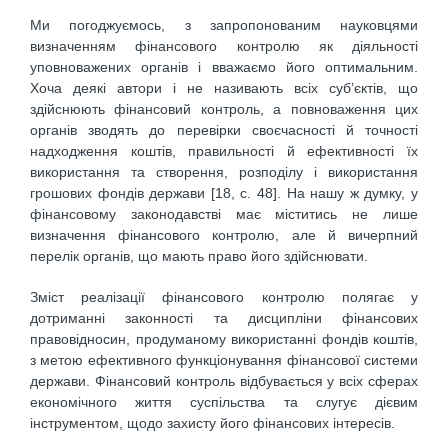
Ми погоджуємось, з запропонованим науковцями
визначенням фінансового контролю як діяльності
уповноважених органів і вважаємо його оптимальним.
Хоча деякі автори і не називають всіх суб’єктів, що
здійснюють фінансовий контроль, а повноваження цих
органів зводять до перевірки своєчасності й точності
надходження коштів, правильності й ефективності їх
використання та створення, розподілу і використання
грошових фондів держави [18, с. 48]. На нашу ж думку, у
фінансовому законодавстві має міститись не лише
визначення фінансового контролю, але й вичерпний
перелік органів, що мають право його здійснювати.
Зміст реалізації фінансового контролю полягає у
дотриманні законності та дисципліни фінансових
правовідносин, продуманому використанні фондів коштів,
з метою ефективного функціонування фінансової системи
держави. Фінансовий контроль відбувається у всіх сферах
економічного життя суспільства та слугує дієвим
інструментом, щодо захисту його фінансових інтересів.