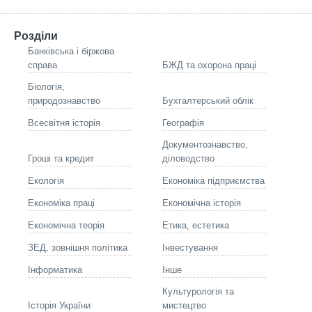
Розділи
Банківська і біржова
справа
БЖД та охорона праці
Біологія,
природознавство
Бухгалтерський облік
Всесвітня історія
Географія
Документознавство,
Гроші та кредит
діловодство
Екологія
Економіка підприємства
Економіка праці
Економічна історія
Економічна теорія
Етика, естетика
ЗЕД, зовнішня політика
Інвестування
Інформатика
Інше
Культурологія та
Історія України
мистецтво