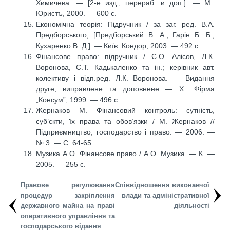
Химичева. — [2-е изд., перераб. и доп.]. — М.:
Юристъ, 2000. — 600 с.
Економічна теорія: Підручник / за заг. ред. В.А.
Предборського; [Предборський В. А., Гарін Б. Б.,
Кухаренко В. Д.]. — Київ: Кондор, 2003. — 492 с.
Фінансове право: підручник / Є.О. Алісов, Л.К.
Воронова, С.Т. Кадькаленко та ін.; керівник авт.
колективу і відп.ред. Л.К. Воронова. — Видання
друге, виправлене та доповнене — Х.: Фірма
„Консум”, 1999. — 496 с.
Жернаков М. Фінансовий контроль: сутність,
суб’єкти, їх права та обов’язки / М. Жернаков //
Підприємництво, господарство і право. — 2006. —
№ 3. — С. 64-65.
Музика А.О. Фінансове право / А.О. Музика. — К. —
2005. — 255 с.
Правове регулювання
Співвідношення виконавчої
процедур закріплення
влади та адміністративної
державного майна на праві
діяльності
оперативного управління та
господарського відання