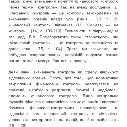
Також, існує визначення поняття фінансового контролю
через термін «контроль». Так, на думку дослідника І.Б.
Стефанюк, контроль — це контроль законодавчих та
виконавчих органів влади усіх рівнів… [13, с. 3].
Фінансовий контроль, відзначає Н.І. Хімічева, — це
контроль… [14, с. 109-110]. Економісти, в підручнику за
заг. ред. В.А. Предборського також стверджують, що
фінансовий контроль — це контроль за законністю та
доцільністю… [15, с. 104]. Проте, ми вважаємо, що
побудова запропонованих дефініцій порушує закони
логіки і тому не можуть братися за основу.
Деякі вчені визначають контроль як сферу діяльності
відповідних органів. Проте, для того, щоб нормативно
закріплений фінансовий контроль реалізувався на
практиці, необхідно розрізняти базисні і надбудовні
елементи фінансового контролю. Якщо контрольна
функція фінансів є властивістю самих фінансів і виступає
базисом фінансово-контрольних правовідносин, то
відповідно сам фінансовий контроль є діяльністю
уповноважених органів і організацій, що його здійснюють
[16, с. 78].