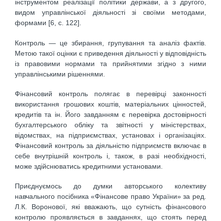
інструментом реалізації політики держави, а з другого,
видом управлінської діяльності зі своїми методами,
формами [6, с. 122].
Контроль — це збирання, групування та аналіз фактів.
Метою такої оцінки є приведення діяльності у відповідність
із правовими нормами та прийнятими згідно з ними
управлінськими рішеннями.
Фінансовий контроль полягає в перевірці законності
використання грошових коштів, матеріальних цінностей,
кредитів та ін. Його завданням є перевірка достовірності
бухгалтерського обліку та звітності у міністерствах,
відомствах, на підприємствах, установах і організаціях.
Фінансовий контроль за діяльністю підприємств включає в
себе внутрішній контроль і, також, в разі необхідності,
може здійснюватись кредитними установами.
Приєднуємось до думки авторського колективу
навчального посібника «Фінансове право України» за ред.
Л.К. Воронової, які вважають, що сутність фінансового
контролю проявляється в завданнях, що стоять перед