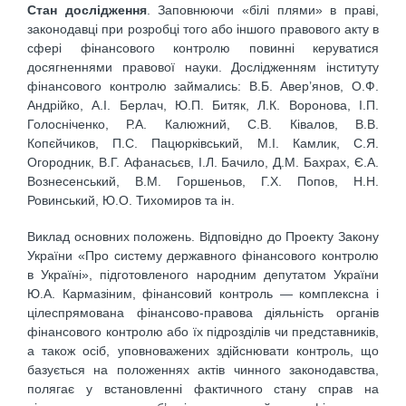
Стан дослідження
. Заповнюючи «білі плями» в праві,
законодавці при розробці того або іншого правового акту в
сфері фінансового контролю повинні керуватися
досягненнями правової науки. Дослідженням інституту
фінансового контролю займались: В.Б. Авер’янов, О.Ф.
Андрійко, А.І. Берлач, Ю.П. Битяк, Л.К. Воронова, І.П.
Голосніченко, Р.А. Калюжний, С.В. Ківалов, В.В.
Копєйчиков, П.С. Пацюрківський, М.І. Камлик, С.Я.
Огородник, В.Г. Афанасьєв, І.Л. Бачило, Д.М. Бахрах, Є.А.
Вознесенський, В.М. Горшеньов, Г.Х. Попов, Н.Н.
Ровинський, Ю.О. Тихомиров та ін.
Виклад основних положень. Відповідно до Проекту Закону
України «Про систему державного фінансового контролю
в Україні», підготовленого народним депутатом України
Ю.А. Кармазіним, фінансовий контроль — комплексна і
цілеспрямована фінансово-правова діяльність органів
фінансового контролю або їх підрозділів чи представників,
а також осіб, уповноважених здійснювати контроль, що
базується на положеннях актів чинного законодавства,
полягає у встановленні фактичного стану справ на