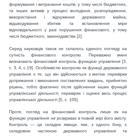
формування і витрачання коштів, у тому числі бюджетних,
та інших активів у процесі володіння, розпорядження,
використання і відчуження державного майна,
відшкодування збитків та встановлення міри
відповідальності у разі порушення фінансового, у тому
числі бюджетного, законодавства [2].
Серед науковців також не склалось єдиного погляду на
сутність фінансового контролю. Переважно вчені
визначають фінансовий контроль функцією управління [3,
с. 3; 4, с.19]. Особливістю контролю як функції державного
управління є те, що він здійснюється з метою перевірки
дотримання і виконання поставлених завдань, прийнятих
рішень, тобто фактично після здійснення інших функцій
управлінської діяльності, перевіряє і оцінює весь процес
управлінської діяльності [5, с. 105].
Проте, погляд на фінансовий контроль лише як на
функцію управління не розкриває в повній мірі його змісту.
Контроль — це складне явище, яке, з одного боку, є
складовою частиною державного управління та