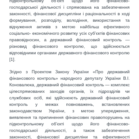
підконтрольному об’єкті щодо його фінансово-
господарської діяльності і спрямована на забезпечення
законності, фінансової дисципліни і раціональності в ході
формування, розподілу, володіння, використання та
відчуження активів з метою найбільш ефективного
соціально- економічного розвитку усіх суб’єктів фінансових
правовідносин, а державний фінансовий контроль —
різновид фінансового контролю, що здійснюється
відповідними органами державного фінансового контролю
[1].
Згідно з Проектом Закону України «Про державний
фінансового контроль» народного депутату України В.І.
Коновалюка, державний фінансовий контроль — комплекс
цілеспрямованих заходів органів, їх підрозділів чи
службових осіб, які здійснюють державний фінансовий
контроль у межах повноважень, встановлених
законодавством України, з метою упередження,
виявлення та припинення фінансових правопорушень на
підконтрольному об’єкті щодо його фінансово-
господарської діяльності, а також забезпечення
законності, фінансової дисципліни та ефективності