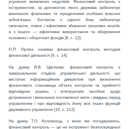
усунення виявлених недоліків. Фінансовий контроль є
інструментом, за допомогою якого держава забезпечує
виконання фізичними та юридичними особами власних
зобов’язань. Контроль з одного боку забезпечує
своєчасне, повне і ефективне збирання грошових коштів,
а з іншого — ефективне використання та збереження
основних і оборотних фондів [8, с. 12].
О.П. Орлюк, називає фінансовий контроль методом
фінансової діяльності [9, с. 14].
На думку В.В. Цвєткова, фінансовий контроль є
завершальною стадією управлінської діяльності, що
виступає інформаційним джерелом при визначенні
фінансового становища об’єкта контролю та прийнятті
відповідних рішень, і інтегруючим засобом щодо
дотримання і виконання поставленої мети і завдань перед
управлінням і про відповідність йому всіх інших функцій
державного управління [10, с. 212].
На думку Т.О. Коломоєць, з якою ми погоджуємось,
фінансовий контроль — це не інструмент безпосередньої