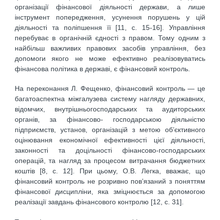
організації фінансової діяльності держави, а лише
інструмент попередження, усунення порушень у цій
діяльності та поліпшення її [11, с. 15-16]. Управління
перебуває в органічній єдності з правом. Тому одним з
найбільш важливих правових засобів управління, без
допомоги якого не може ефективно реалізовуватись
фінансова політика в державі, є фінансовий контроль.
На переконання Л. Фещенко, фінансовий контроль — це
багатоаспектна міжгалузева систему нагляду державних,
відомчих, внутрішньогосподарських та аудиторських
органів, за фінансово- господарською діяльністю
підприємств, установ, організацій з метою об’єктивного
оцінювання економічної ефективності цієї діяльності,
законності та доцільності фінансово-господарських
операцій, та нагляд за процесом витрачання бюджетних
коштів [8, с. 12]. При цьому, О.В. Легка, вважає, що
фінансовий контроль не розривно пов’язаний з поняттям
фінансової дисципліни, яка зміцнюється за допомогою
реалізації завдань фінансового контролю [12, с. 31].