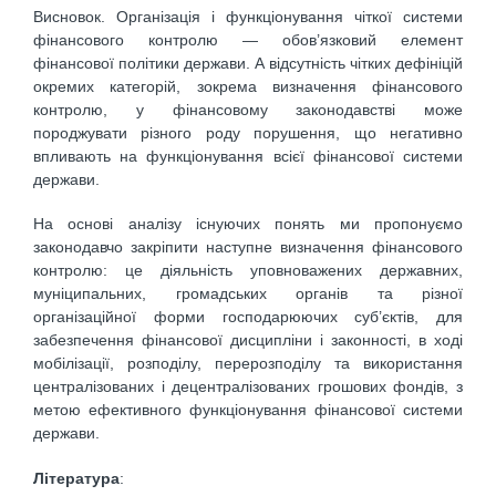
Висновок. Організація і функціонування чіткої системи
фінансового контролю — обов’язковий елемент
фінансової політики держави. А відсутність чітких дефініцій
окремих категорій, зокрема визначення фінансового
контролю, у фінансовому законодавстві може
породжувати різного роду порушення, що негативно
впливають на функціонування всієї фінансової системи
держави.
На основі аналізу існуючих понять ми пропонуємо
законодавчо закріпити наступне визначення фінансового
контролю: це діяльність уповноважених державних,
муніципальних, громадських органів та різної
організаційної форми господарюючих суб’єктів, для
забезпечення фінансової дисципліни і законності, в ході
мобілізації, розподілу, перерозподілу та використання
централізованих і децентралізованих грошових фондів, з
метою ефективного функціонування фінансової системи
держави.
Література
: