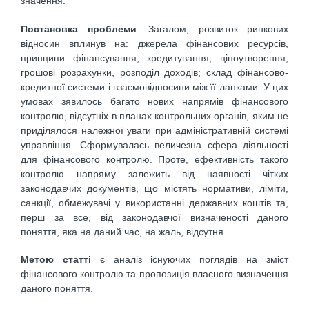
значення.
Постановка проблеми
. Загалом, розвиток ринкових
відносин вплинув на: джерела фінансових ресурсів,
принципи фінансування, кредитування, ціноутворення,
грошові розрахунки, розподіл доходів; склад фінансово-
кредитної системи і взаємовідносини між її ланками. У цих
умовах зявилось багато нових напрямів фінансового
контролю, відсутніх в планах контрольних органів, яким не
приділялося належної уваги при адміністративній системі
управління. Сформувалась величезна сфера діяльності
для фінансового контролю. Проте, ефективність такого
контролю напряму залежить від наявності чітких
законодавчих документів, що містять нормативи, ліміти,
санкції, обмежувачі у використанні державних коштів та,
перш за все, від законодавчої визначеності даного
поняття, яка на даний час, на жаль, відсутня.
Метою статті
є аналіз існуючих поглядів на зміст
фінансового контролю та пропозиція власного визначення
даного поняття.