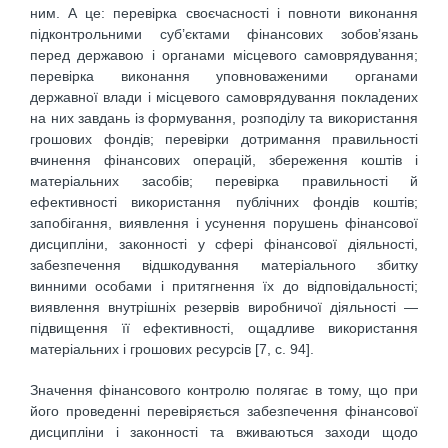
ним. А це: перевірка своєчасності і повноти виконання
підконтрольними суб’єктами фінансових зобов’язань
перед державою і органами місцевого самоврядування;
перевірка виконання уповноваженими органами
державної влади і місцевого самоврядування покладених
на них завдань із формування, розподілу та використання
грошових фондів; перевірки дотримання правильності
вчинення фінансових операцій, збереження коштів і
матеріальних засобів; перевірка правильності й
ефективності використання публічних фондів коштів;
запобігання, виявлення і усунення порушень фінансової
дисципліни, законності у сфері фінансової діяльності,
забезпечення відшкодування матеріального збитку
винними особами і притягнення їх до відповідальності;
виявлення внутрішніх резервів виробничої діяльності —
підвищення її ефективності, ощадливе використання
матеріальних і грошових ресурсів [7, с. 94].
Значення фінансового контролю полягає в тому, що при
його проведенні перевіряється забезпечення фінансової
дисципліни і законності та вживаються заходи щодо