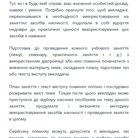
Тут, як і в будь-якій справі, має значення особистий досвід,
навики і уміння. Потрібно прагнути того, щоб викладачі,
переконавшися в необхідності використовування на
заняттях засобів наочності, подолали в собі відчуття
недовіри до практичної цінності використовування цих
засобів в навчанні.
Підготовка до проведення кожного учбового заняття
(лекції, семінару, практичного заняття і т. д.) з
використанням діапроекції або кіно повинна починатися з
вивчення матеріалу теми, складання плану, підготовки тез
або тексту виступу викладача.
План заняття і текст виступу повинен логічно і послідовно
розкривати зміст теми. Тільки після цього викладач може
приступити до відбору наочних посібників на тему даного
заняття, продумати і визначити методику
використовування засобів наочності і проведення заняття
в цілому.
Серйозну помилку можуть допустити ті викладачі, які
почнуть підготовку до такого заняття з підбору засобів