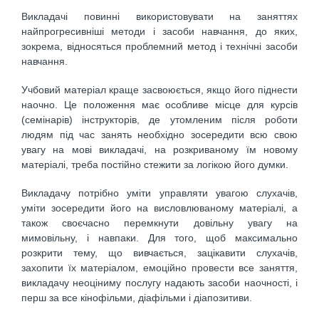
Викладачі повинні використовувати на заняттях
найпрогресивніші методи і засоби навчання, до яких,
зокрема, відносяться проблемний метод і технічні засоби
навчання.
Учбовий матеріал краще засвоюється, якщо його піднести
наочно. Це положення має особливе місце для курсів
(семінарів) інструкторів, де утомленим після роботи
людям під час занять необхідно зосередити всю свою
увагу на мові викладачі, на розкриваному їм новому
матеріалі, треба постійно стежити за логікою його думки.
Викладачу потрібно уміти управляти увагою слухачів,
уміти зосередити його на висловлюваному матеріалі, а
також своєчасно перемкнути довільну увагу на
мимовільну, і навпаки. Для того, щоб максимально
розкрити тему, що вивчається, зацікавити слухачів,
захопити їх матеріалом, емоційно провести все заняття,
викладачу неоціниму послугу надають засоби наочності, і
перш за все кінофільми, діафільми і діапозитиви.