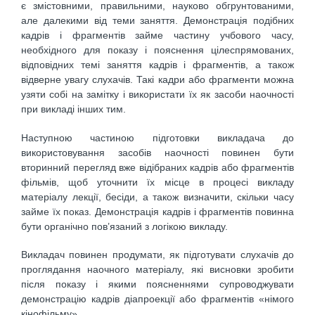
є змістовними, правильними, науково обгрунтованими,
але далекими від теми заняття. Демонстрація подібних
кадрів і фрагментів займе частину учбового часу,
необхідного для показу і пояснення цілеспрямованих,
відповідних темі заняття кадрів і фрагментів, а також
відверне увагу слухачів. Такі кадри або фрагменти можна
узяти собі на замітку і використати їх як засоби наочності
при викладі інших тим.
Наступною частиною підготовки викладача до
використовування засобів наочності повинен бути
вторинний перегляд вже відібраних кадрів або фрагментів
фільмів, щоб уточнити їх місце в процесі викладу
матеріалу лекції, бесіди, а також визначити, скільки часу
займе їх показ. Демонстрація кадрів і фрагментів повинна
бути органічно пов’язаний з логікою викладу.
Викладач повинен продумати, як підготувати слухачів до
проглядання наочного матеріалу, які висновки зробити
після показу і якими поясненнями супроводжувати
демонстрацію кадрів діапроекції або фрагментів «німого
кінофільму».