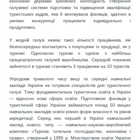
економіки держави зумовлює необхідність створення
галузевої системи підготовки та підвищення кваліфікації
туристських кадрів, яка б виховувала фахівців, здатних в
умовах конкуренції працювати індивідуально і
продуктивно.
У жодній галузі немає такої кількості працівників, які
безпосередньо контактують з покупцями їх продукції, як у
туризмі. Одночасно туризм є однією з найбільш
працезатратних галузей виробництва. Середній показник
зайнятості в туризмі становить 3 працівники на 10 туристів.
Упродовж тривалого часу вищі та середні навчальні
заклади України не готували спеціалістів для туристичної
галузі. Тому фундаментальна туристична освіта в Україні
— відносно нова сфера освіти. Підготовкою фахівців у
туристичній сфері України займаються понад 50 вищих
навчальних закладів освіти різних форм власності та рівнів
акредитації. Серед них перший в Україні навчальний
заклад нового типу — навчально-науково-виробничий
комплекс «Туризм, готельне господарство, економіка і
право», створений у 1995 р. Міністерством освіти України