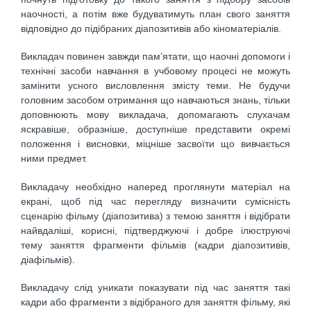
наочності, а потім вже будуватимуть план свого заняття
відповідно до підібраних діапозитивів або кіноматеріалів.
Викладач повинен завжди пам’ятати, що наочні допомоги і
технічні засоби навчання в учбовому процесі не можуть
замінити усного висловлення змісту теми. Не будучи
головним засобом отримання що навчаються знань, тільки
доповнюють мову викладача, допомагають слухачам
яскравіше, образніше, доступніше представити окремі
положення і висновки, міцніше засвоїти що вивчається
ними предмет.
Викладачу необхідно наперед проглянути матеріал на
екрані, щоб під час перегляду визначити сумісність
сценарію фільму (діапозитива) з темою заняття і відібрати
найвдаліші, корисні, підтверджуючі і добре ілюструючі
тему заняття фрагменти фільмів (кадри діапозитивів,
діафільмів).
Викладачу слід уникати показувати під час заняття такі
кадри або фрагменти з відібраного для заняття фільму, які