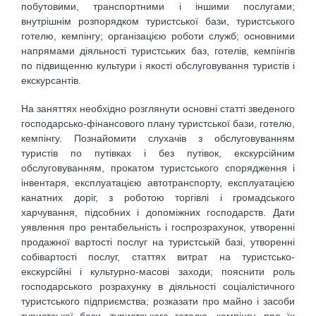
побутовими, транспортними і іншими послугами;
внутрішнім розпорядком туристської бази, туристського
готелю, кемпінгу; організацією роботи служб; основними
напрямами діяльності туристських баз, готелів, кемпінгів
по підвищенню культури і якості обслуговування туристів і
екскурсантів.
На заняттях необхідно розглянути основні статті зведеного
господарсько-фінансового плану туристської бази, готелю,
кемпінгу. Познайомити слухачів з обслуговуванням
туристів по путівках і без путівок, екскурсійним
обслуговуванням, прокатом туристського спорядження і
інвентаря, експлуатацією автотранспорту, експлуатацією
канатних доріг, з роботою торгівлі і громадського
харчування, підсобних і допоміжних господарств. Дати
уявлення про рентабельність і госпрозрахунок, утворенні
продажної вартості послуг на туристській базі, утворенні
собівартості послуг, статтях витрат на туристсько-
екскурсійні і культурно-масові заходи; пояснити роль
господарського розрахунку в діяльності соціалістичного
туристського підприємства; розказати про майно і засоби