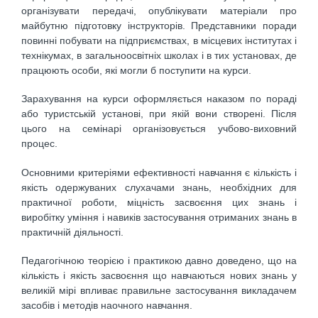
організувати передачі, опублікувати матеріали про
майбутню підготовку інструкторів. Представники поради
повинні побувати на підприємствах, в місцевих інститутах і
технікумах, в загальноосвітніх школах і в тих установах, де
працюють особи, які могли б поступити на курси.
Зарахування на курси оформляється наказом по пораді
або туристській установі, при якій вони створені. Після
цього на семінарі організовується учбово-виховний
процес.
Основними критеріями ефективності навчання є кількість і
якість одержуваних слухачами знань, необхідних для
практичної роботи, міцність засвоєння цих знань і
виробітку уміння і навиків застосування отриманих знань в
практичній діяльності.
Педагогічною теорією і практикою давно доведено, що на
кількість і якість засвоєння що навчаються нових знань у
великій мірі впливає правильне застосування викладачем
засобів і методів наочного навчання.