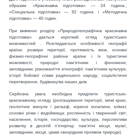
образам: «Краєзнавча підготовка» — 24 година.;
«Спеціальна підготовка» — 92 година. і «Методична
підготовка» — 40 годин.
При вивченні розділу «Природогеографічна краєзнавча
підготовка» дається короткий огляд туристських
можливостей . Розглядаються особливості географії
країни: розміри території, протяжність меж; основні
физико-географічні райони країни і їх туристичні
можливості; природні пам’ятники і феномени;
заповідники; різноманіття етнографії: пам’ятники культури,
історії бойової слави радянського народу; соціалістичні
перетворення, будівництва наших днів.
Серйозна увага необхідна приділити туристсько-
краєзнавчому огляду (розташування території, межі краю,
геологічне минуле і рельєф, корисні копалини, клімат,
основні річки і водоймища; рослинність і тваринний світ;
населення, історія, господарство, культура, перспективи
розвитку в десятій п’ятирічці; пам’ятні місця, музеї,
заповідники, місця, цікаві своєрідним проявом природи).