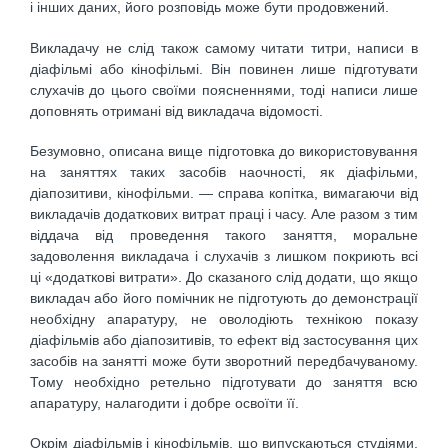
і інших даних, його розповідь може бути продовжений.
Викладачу не слід також самому читати титри, написи в
діафільмі або кінофільмі. Він повинен лише підготувати
слухачів до цього своїми поясненнями, тоді написи лише
доповнять отримані від викладача відомості.
Безумовно, описана вище підготовка до використовування
на заняттях таких засобів наочності, як діафільми,
діапозитиви, кінофільми. — справа копітка, вимагаючи від
викладачів додаткових витрат праці і часу. Але разом з тим
віддача від проведення такого заняття, моральне
задоволення викладача і слухачів з лишком покриють всі
ці «додаткові витрати». До сказаного слід додати, що якщо
викладач або його помічник не підготують до демонстрації
необхідну апаратуру, не оволодіють технікою показу
діафільмів або діапозитивів, то ефект від застосування цих
засобів на занятті може бути зворотний передбачуваному.
Тому необхідно ретельно підготувати до заняття всю
апаратуру, налагодити і добре освоїти її.
Окрім діафільмів і кінофільмів, що випускаються студіями,