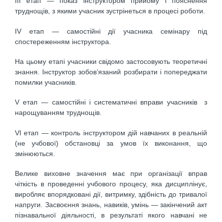
III етап — показ інструктором прийому і пояснення
труднощів, з якими учасник зустрінеться в процесі роботи.
IV етап — самостійні дії учасника семінару під
спостереженням інструктора.
На цьому етапі учасники свідомо застосовують теоретичні
знання. Інструктор зобов’язаний розбирати і попереджати
помилки учасників.
V етап — самостійні і систематичні вправи учасників з
нарощуванням труднощів.
VI етап — контроль інструктором дій навчаних в реальній
(не учбової) обстановці за умов їх виконання, що
змінюються.
Велике виховне значення має при організації вправ
чіткість в проведенні учбового процесу, яка дисциплінує,
виробляє впорядковані дії, витримку, здібність до тривалої
напруги. Засвоєння знань, навиків, умінь — закінчений акт
пізнавальної діяльності, в результаті якого навчані не