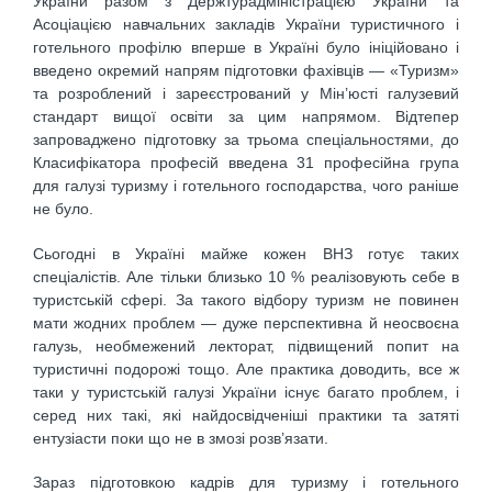
України разом з Держтурадміністрацією України та
Асоціацією навчальних закладів України туристичного і
готельного профілю вперше в Україні було ініційовано і
введено окремий напрям підготовки фахівців — «Туризм»
та розроблений і зареєстрований у Мін’юсті галузевий
стандарт вищої освіти за цим напрямом. Відтепер
запроваджено підготовку за трьома спеціальностями, до
Класифікатора професій введена 31 професійна група
для галузі туризму і готельного господарства, чого раніше
не було.
Сьогодні в Україні майже кожен ВНЗ готує таких
спеціалістів. Але тільки близько 10 % реалізовують себе в
туристській сфері. За такого відбору туризм не повинен
мати жодних проблем — дуже перспективна й неосвоєна
галузь, необмежений лекторат, підвищений попит на
туристичні подорожі тощо. Але практика доводить, все ж
таки у туристській галузі України існує багато проблем, і
серед них такі, які найдосвідченіші практики та затяті
ентузіасти поки що не в змозі розв’язати.
Зараз підготовкою кадрів для туризму і готельного