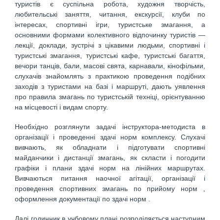
туристів є суспільна робота, художня творчість,
любительські заняття, читання, екскурсії, клуби по
інтересах, спортивні ігри, туристське змагання, а
основними формами колективного відпочинку туристів —
лекції, доклади, зустрічі з цікавими людьми, спортивні і
туристські змагання, туристські кафе, туристські багаття,
вечори танців, бали, масові свята, карнавали, кінофільми,
слухачів знайомлять з практикою проведення подібних
заходів з туристами на базі і маршруті, дають уявлення
про правила змагань по туристській техніці, орієнтуванню
на місцевості і видам спорту.
Необхідно розглянути задачі інструктора-методиста в
організації і проведенні здачі норм комплексу. Слухачі
вивчають, як обладнати і підготувати спортивні
майданчики і дистанції змагань, як скласти і погодити
графіки і плани здачі норм на лінійних маршрутах.
Вивчаються питання наочної агітації, організації і
проведення спортивних змагань по прийому норм ,
оформлення документації по здачі норм .
Далі годинник в учбовому плані розподіляється наступним