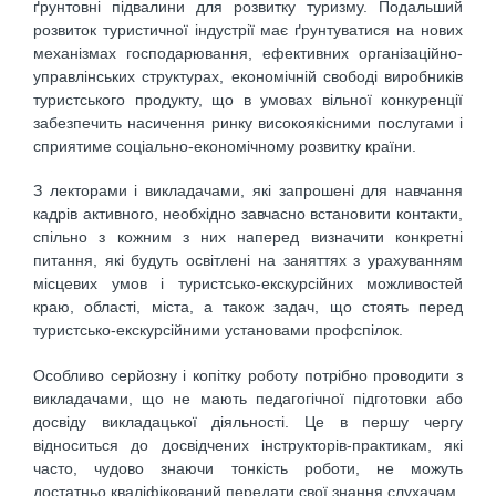
ґрунтовні підвалини для розвитку туризму. Подальший
розвиток туристичної індустрії має ґрунтуватися на нових
механізмах господарювання, ефективних організаційно-
управлінських структурах, економічній свободі виробників
туристського продукту, що в умовах вільної конкуренції
забезпечить насичення ринку високоякісними послугами і
сприятиме соціально-економічному розвитку країни.
З лекторами і викладачами, які запрошені для навчання
кадрів активного, необхідно завчасно встановити контакти,
спільно з кожним з них наперед визначити конкретні
питання, які будуть освітлені на заняттях з урахуванням
місцевих умов і туристсько-екскурсійних можливостей
краю, області, міста, а також задач, що стоять перед
туристсько-екскурсійними установами профспілок.
Особливо серйозну і копітку роботу потрібно проводити з
викладачами, що не мають педагогічної підготовки або
досвіду викладацької діяльності. Це в першу чергу
відноситься до досвідчених інструкторів-практикам, які
часто, чудово знаючи тонкість роботи, не можуть
достатньо кваліфікований передати свої знання слухачам.