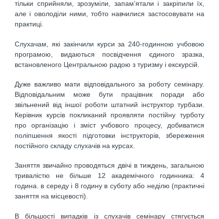
тільки сприйняли, зрозуміли, запам’ятали і закріпили їх,
але і оволоділи ними, тобто навчилися застосовувати на
практиці.
Слухачам, які закінчили курси за 240-годинною учбовою
програмою, видаються посвідчення єдиного зразка,
встановленого Центральною радою з туризму і екскурсій.
Дуже важливо мати відповідального за роботу семінару.
Відповідальним може бути працівник поради або
звільнений від іншої роботи штатний інструктор турбази.
Керівник курсів покликаний проявляти постійну турботу
про організацію і зміст учбового процесу, добиватися
поліпшення якості підготовки інструкторів, збереження
постійного складу слухачів на курсах.
Заняття звичайно проводяться двічі в тиждень, загальною
тривалістю не більше 12 академічного годинника: 4
година. в середу і 8 годину в суботу або неділю (практичні
заняття на місцевості).
В більшості випадків із слухачів семінару стягується