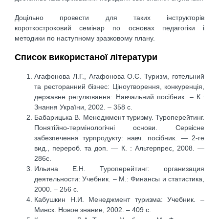
Доцільно провести для таких інструкторів
короткостроковий семінар по основах педагогіки і
методики по наступному зразковому плану.
Список використаної літератури
Агафонова Л.Г., Агафонова О.Є. Туризм, готельний
та ресторанний бізнес: Ціноутворення, конкуренція,
державне регулювання: Навчальний посібник. – К.:
Знання України, 2002. – 358 с.
Бабарицька В. Менеджмент туризму. Туроперейтинг.
Понятійно-термінологічні основи. Сервісне
забезпечення турпродукту: навч. посібник. — 2-ге
вид., перероб. та доп. — К. : Альтерпрес, 2008. —
286с.
Ильина Е.Н. Туроперейтинг: организация
деятельности: Учебник. – М.: Финансы и статистика,
2000. – 256 с.
Кабушкин Н.И. Менеджмент туризма: Учебник. –
Минск: Новое знание, 2002. – 409 с.