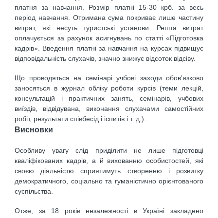
платня за навчання. Розмір платні 15-30 крб. за весь
період навчання. Отримана сума покриває лише частину
витрат, які несуть туристські установи. Решта витрат
оплачується за рахунок асигнувань по статті «Підготовка
кадрів». Введення платні за навчання на курсах підвищує
відповідальність слухачів, значно знижує відсоток відсіву.
Що проводяться на семінарі учбові заходи обов’язково
заносяться в журнал обліку роботи курсів (теми лекцій,
консультацій і практичних занять, семінарів, учбових
виїздів, відвідувана, виконання слухачами самостійних
робіт, результати співбесід і іспитів і т. д.).
Висновки
Особливу увагу слід приділити не лише підготовці
кваліфікованих кадрів, а й вихованню особистостей, які
своєю діяльністю сприятимуть створенню і розвитку
демократичного, соціально та гуманістично орієнтованого
суспільства.
Отже, за 18 років незалежності в Україні закладено