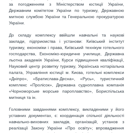
за погодженням з Міністерством юстиції України,
Державним комітетом України по туризму, Державною
митною службою України та Генеральною прокуратурою
України.
До складу комплексу ввійшли навчальні та наукові
заклади, підприємства і установи: Київський інститут
туризму, економіки і права, Київський технікум готельного
господарства, Економіко-юридичне училище, Державна
льотна академія України, Курси підвищення кваліфікації,
Науковий центр розвитку туризму, Українська нотаріальна
палата, Управління юстиції м. Києва, готельні комплекси
«Дніпро», «Братислава-Десна», «Русь», туристичний
комплекс «Пролісок», Державна судноплавна компанія
«Чорноморське морське пароплавство», Бориспільська
митниця та ін.
Головними завданнями комплексу, викладеними у його
уставних документах, є: координація спільної діяльності
навчально-виховних закладів, організацій, установ з
реалізації Закону України «Про освіту»; впровадження