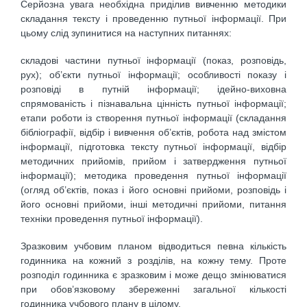
Серйозна увага необхідна приділив вивченню методики
складання тексту і проведенню путньої інформації. При
цьому слід зупинитися на наступних питаннях:
складові частини путньої інформації (показ, розповідь,
рух); об’єкти путньої інформації; особливості показу і
розповіді в путній інформації; ідейно-виховна
спрямованість і пізнавальна цінність путньої інформації;
етапи роботи із створення путньої інформації (складання
бібліографії, відбір і вивчення об’єктів, робота над змістом
інформації, підготовка тексту путньої інформації, відбір
методичних прийомів, прийом і затвердження путньої
інформації); методика проведення путньої інформації
(огляд об’єктів, показ і його основні прийоми, розповідь і
його основні прийоми, інші методичні прийоми, питання
техніки проведення путньої інформації).
Зразковим учбовим планом відводиться певна кількість
годинника на кожний з розділів, на кожну тему. Проте
розподіл годинника є зразковим і може дещо змінюватися
при обов’язковому збереженні загальної кількості
годинника учбового плану в цілому.