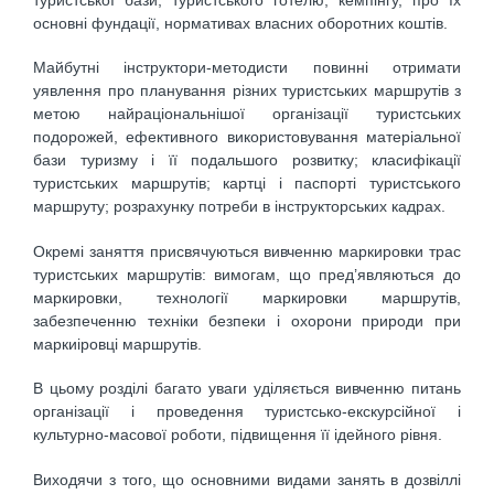
туристської бази, туристського готелю, кемпінгу, про їх
основні фундації, нормативах власних оборотних коштів.
Майбутні інструктори-методисти повинні отримати
уявлення про планування різних туристських маршрутів з
метою найраціональнішої організації туристських
подорожей, ефективного використовування матеріальної
бази туризму і її подальшого розвитку; класифікації
туристських маршрутів; картці і паспорті туристського
маршруту; розрахунку потреби в інструкторських кадрах.
Окремі заняття присвячуються вивченню маркировки трас
туристських маршрутів: вимогам, що пред’являються до
маркировки, технології маркировки маршрутів,
забезпеченню техніки безпеки і охорони природи при
маркиіровці маршрутів.
В цьому розділі багато уваги уділяється вивченню питань
організації і проведення туристсько-екскурсійної і
культурно-масової роботи, підвищення її ідейного рівня.
Виходячи з того, що основними видами занять в дозвіллі