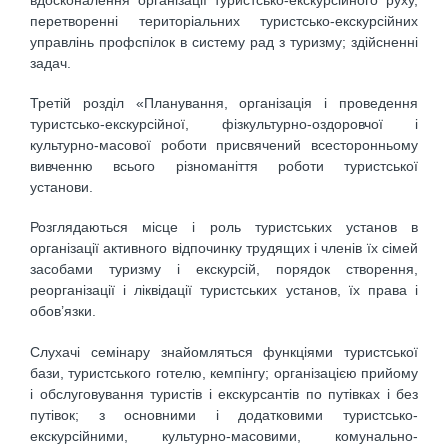
перетворенні територіальних туристсько-екскурсійних
управлінь профспілок в систему рад з туризму; здійсненні
задач.
Третій розділ «Планування, організація і проведення
туристсько-екскурсійної, фізкультурно-оздоровчої і
культурно-масової роботи присвячений всесторонньому
вивченню всього різноманіття роботи туристської
установи.
Розглядаються місце і роль туристських установ в
організації активного відпочинку трудящих і членів їх сімей
засобами туризму і екскурсій, порядок створення,
реорганізації і ліквідації туристських установ, їх права і
обов’язки.
Слухачі семінару знайомляться функціями туристської
бази, туристського готелю, кемпінгу; організацією прийому
і обслуговування туристів і екскурсантів по путівках і без
путівок; з основними і додатковими туристсько-
екскурсійними, культурно-масовими, комунально-