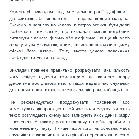
Коментарі викладача під час демонстрації діафільмів,
діапозитивів або кінофільмів — справа вельми складна.
Скажімо, в написах на кадрах, в титрах можуть бути деякі
розбіжності тим часом, що викладач визнав потрібним
витягнути з даного фільму або діафільма, на що він хотів
звернути увагу слухачів, я тим, що хотіли показати в цьому
фільмі його автори. Тому тексти усного пояснення
необхідно готувати наперед.
Викладач повинен правильно розрахувати, яка кількість
часу слідує відвести коментарям до кожного кадру
діафільма або діапозитива, а також надати час слухачам
для прочитання титрів, записів схем, діаграм, таблиць і т.п.
Не рекомендується продовжувати пояснення або
коментувати діапроекцію в той час, коли слухачі читають
текст, розглядають схему або записують якісь дані з кадру
в конспект. У такому разі викладачу потрібно зробити в
мові невелику паузу. І лише після того, як основна маса
слухачів закінчила читання титрів або переписування схем