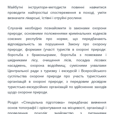
Майбутні інструктори-методисти повинні навчитися
проводити найпростіші спостереження в поході, уміти
визначати лікарські, їстівні і отруйні рослини.
Слухачів необхідно познайомити із законами охорони
природи; основними положеннями кримінальних кодексів
союзних республік про норми, що передбачають
відповідальність за порушення Закону про охорону
природи; формами (участі туристів в охороні природи:
боротьба з браконьєрами, боротьба з пожежами і
шкідниками лісу, очищення лісів, посадка лісових
насаджень, охорона водоймищ; сумісними ухвалами
Центральної ради з туризму і екскурсій і Всеросійського
суспільства охорони природи про участь туристських
організацій в охороні природи; з передовим досвідом
туристсько-екскурсійних організацій по здійсненню заходів
щодо охорони природи.
Розділ «Спеціальна підготовка» передбачає вивчення
основ топографії і орієнтування на місцевості, організації і
проведення походів; знайомство з питаннями