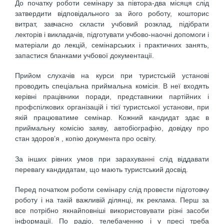
До початку роботи семінару за півтора-два місяця слід
затвердити відповідального за його роботу, кошторис
витрат, завчасно скласти учбовий розклад, підібрати
лекторів і викладачів, підготувати учбово-наочні допомоги і
матеріали до лекцій, семінарських і практичних занять,
запастися бланками учбової документації.
Прийом слухачів на курси при туристській установі
проводить спеціальна приймальна комісія. В неї входять
керівні працівники поради, представники партійних і
профспілкових організацій і тієї туристської установи, при
якій працюватиме семінар. Кожний кандидат здає в
приймальну комісію заяву, автобіографію, довідку про
стан здоров’я , копію документа про освіту.
За інших рівних умов при зарахуванні слід віддавати
перевагу кандидатам, що мають туристський досвід.
Перед початком роботи семінару слід провести підготовчу
роботу і на такій важливій ділянці, як реклама. Перш за
все потрібно якнайповніші використовувати різні засоби
інформації. По радіо, телебаченню і у пресі треба