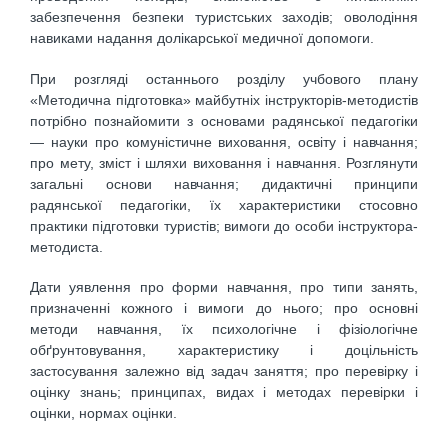
забезпечення безпеки туристських заходів; оволодіння
навиками надання долікарської медичної допомоги.
При розгляді останнього розділу учбового плану
«Методична підготовка» майбутніх інструкторів-методистів
потрібно познайомити з основами радянської педагогіки
— науки про комуністичне виховання, освіту і навчання;
про мету, зміст і шляхи виховання і навчання. Розглянути
загальні основи навчання; дидактичні принципи
радянської педагогіки, їх характеристики стосовно
практики підготовки туристів; вимоги до особи інструктора-
методиста.
Дати уявлення про форми навчання, про типи занять,
призначенні кожного і вимоги до нього; про основні
методи навчання, їх психологічне і фізіологічне
обґрунтовування, характеристику і доцільність
застосування залежно від задач заняття; про перевірку і
оцінку знань; принципах, видах і методах перевірки і
оцінки, нормах оцінки.