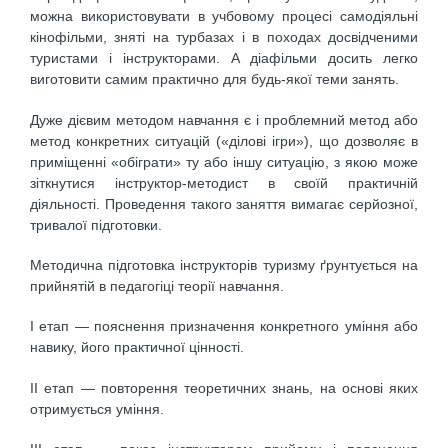
можна використовувати в учбовому процесі самодіяльні
кінофільми, зняті на турбазах і в походах досвідченими
туристами і інструкторами. А діафільми досить легко
виготовити самим практично для будь-якої теми занять.
Дуже дієвим методом навчання є і проблемний метод або
метод конкретних ситуацій («ділові ігри»), що дозволяє в
приміщенні «обіграти» ту або іншу ситуацію, з якою може
зіткнутися інструктор-методист в своїй практичній
діяльності. Проведення такого заняття вимагає серйозної,
тривалої підготовки.
Методична підготовка інструкторів туризму ґрунтується на
прийнятій в педагогіці теорії навчання.
I етап — пояснення призначення конкретного уміння або
навику, його практичної цінності.
II етап — повторення теоретичних знань, на основі яких
отримується уміння.