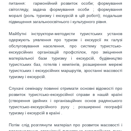
питання: гармонійний розвиток особи; формування
світогляду, задача формування особи ; формування
моралі (роль туризму і екскурсій в цій роботі); подальше
підвищення загальноосвітнього і культурного рівня.
Майбутні інструктори-методисти туристських установ
одержують уявлення про туризм і екскурсії як галузі
обслуговування населення, про систему туристсько-
екскурсійних організацій профспілок, про зміцнення
матеріальної бази туризму і екскурсій, будівництво
туристських баз, готелів і кемпінгів, розширення мережі
туристських і екскурсійних маршрутів, зростанні масовості
туризму і екскурсій.
Слухачі семінару повинні отримати основні відомості про
розвиток туристсько-екскурсійної справи в нашій країні
(створення ідейних і організаційних основ радянського
туристсько-екскурсійного руху ; розширенні географії
туризму і екскурсій в країні .
Потім слід розглянути матеріал про розвиток масовості і
вдосконалення організації туристсько-екскурсійного руху,