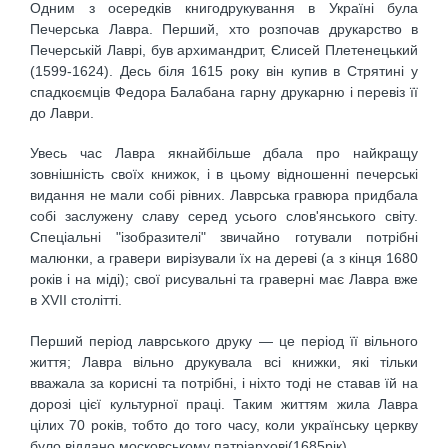
Одним з осередків книгодрукування в Україні була
Печерська Лавра. Перший, хто розпочав друкарство в
Печерській Лаврі, був архимандрит, Єлисей Плетенецький
(1599-1624). Десь біля 1615 року він купив в Стрятині у
спадкоємців Федора Балабана гарну друкарню і перевіз її
до Лаври.
Увесь час Лавра якнайбільше дбала про найкращу
зовнішність своїх книжок, і в цьому відношенні печерські
видання не мали собі рівних. Лаврська гравюра придбала
собі заслужену славу серед усього слов'янського світу.
Спеціальні "ізобразителі" звичайно готували потрібні
малюнки, а гравери вирізували їх на дереві (а з кінця 1680
років і на міді); свої рисувальні та граверні має Лавра вже
в XVII столітті.
Перший період лаврського друку — це період її вільного
життя; Лавра вільно друкувала всі книжки, які тільки
вважала за корисні та потрібні, і ніхто тоді не ставав їй на
дорозі цієї культурної праці. Таким життям жила Лавра
цілих 70 років, тобто до того часу, коли українську церкву
було віддано московському патріархові(1685рік).