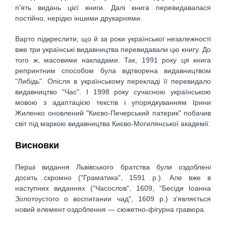
п'ять видань цієї книги. Далі книга перевидавалася
постійно, нерідко іншими друкарнями.
Варто підкреслити, що й за роки української незалежності
вже три українські видавництва перевидавали цю книгу. До
того ж, масовими накладами. Так, 1991 року ця книга
репринтним способом була відтворена видавництвом
"Либідь". Опісля в українському перекладі її перевидало
видавництво "Час". І 1998 року сучасною українською
мовою з адаптацією текстів і упорядкуванням Ірини
Жиленко оновлений "Києво-Печерський патерик" побачив
світ під маркою видавництва Києво-Могилянської академії.
Висновки
Перші видання Львівського братства були оздоблені
досить скромно ("Граматика", 1591 р.). Але вже в
наступних виданнях ("Часослов", 1609, "Бесіди Іоанна
Золотоустого о воспитании чад", 1609 р.) з'являється
новий елемент оздоблення — сюжетно-фігурна гравюра.