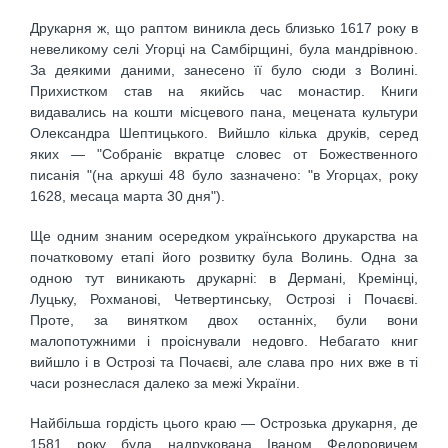
Друкарня ж, що раптом виникла десь близько 1617 року в
невеликому селі Угорці на Самбірщині, була мандрівною.
За деякими даними, занесено її було сюди з Волині.
Прихистком став на якийсь час монастир. Книги
видавались на кошти місцевого пана, мецената культури
Олександра Шептицького. Вийшло кілька друків, серед
яких — "Собраніє вкратце словес от Божественного
писанія "(на аркуші 48 було зазначено: "в Угорцах, року
1628, месаца марта 30 дня").
Ще одним знаним осередком українського друкарства на
початковому етапі його розвитку була Волинь. Одна за
одною тут виникають друкарні: в Дермані, Кремінці,
Луцьку, Рохманові, Четвертинську, Острозі і Почаєві.
Проте, за винятком двох останніх, були вони
малопотужними і проіснували недовго. Небагато книг
вийшло і в Острозі та Почаєві, але слава про них вже в ті
часи рознеслася далеко за межі України.
Найбільша гордість цього краю — Острозька друкарня, де
1581 року була надрукована Іваном Федоровичем