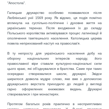
"Апостола".
Галицьке друкарство особливо пожвавилося після
Люблінської унії 1569 року. Як відомо, ця подія помітно
вплинула на суспільно-політичне і духовне життя на
українських теренах. Після входження їх до складу
Польського королівства активізувався процес латинізації й
ополячення тамтешнього населення. Католицька церква
повела неприхований наступ на православ'я.
В ту непросту для українського населення добу на
оборону національних інтересів народу, його
православної віри ставали культурно-національні сили
цього краю, які об'єднувалися в братства. Саме при таких
осередках створювалися школи, друкарні. Звідси
ширилося довкола мудре слово, яке вже з допомогою
друкарського верстата приходило до людей у вигляді
гарно оформлених книжкових видань. Друкарні
створювалися і при монастирях.
Протягом багатьох років практично в несприятливих