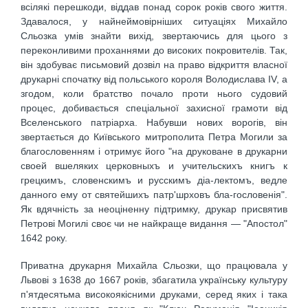
всілякі перешкоди, віддав понад сорок років свого життя.
Здавалося, у найнеймовірніших ситуаціях Михайло
Сльозка умів знайти вихід, звертаючись для цього з
переконливими проханнями до високих покровителів. Так,
він здобуває письмовий дозвіл на право відкриття власної
друкарні спочатку від польського короля Володислава IV, а
згодом, коли братство почало проти нього судовий
процес, добивається спеціальної захисної грамоти від
Вселенського патріарха. Набувши нових ворогів, він
звертається до Київського митрополита Петра Могили за
благословенням і отримує його "на друковане в друкарни
своей вшеляких церковныхъ и учительскихъ книгъ к
грецкимъ, словенскимъ и русскимъ діа-лектомъ, ведле
данного ему от святейшихъ патр'шрховъ бла-гословенія".
Як вдячність за неоціненну підтримку, друкар присвятив
Петрові Могилі своє чи не найкраще видання — "Апостол"
1642 року.
Приватна друкарня Михайла Сльозки, що працювала у
Львові з 1638 до 1667 років, збагатила українську культуру
п'ятдесятьма високоякісними друками, серед яких і така