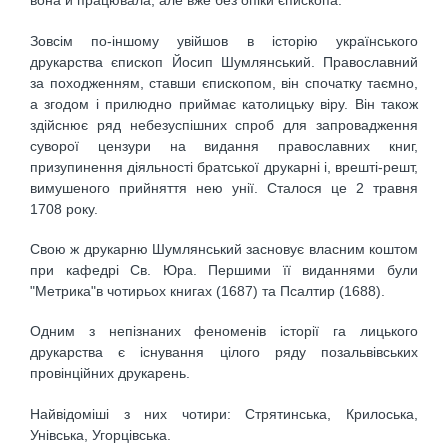
вона й працювала, але вже без опіки єпископа.
Зовсім по-іншому увійшов в історію українського
друкарства єпископ Йосип Шумлянський. Православний
за походженням, ставши єпископом, він спочатку таємно,
а згодом і прилюдно приймає католицьку віру. Він також
здійснює ряд небезуспішних спроб для запровадження
суворої цензури на видання православних книг,
призупинення діяльності братської друкарні і, врешті-решт,
вимушеного прийняття нею унії. Сталося це 2 травня
1708 року.
Свою ж друкарню Шумлянський засновує власним коштом
при кафедрі Св. Юра. Першими її виданнями були
"Метрика"в чотирьох книгах (1687) та Псалтир (1688).
Одним з непізнаних феноменів історії га лицького
друкарства є існування цілого ряду позальвівських
провінційних друкарень.
Найвідоміші з них чотири: Стрятинська, Крилоська,
Унівська, Угорцівська.