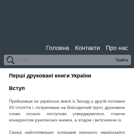
Головна
Контакти
Про нас
Перші друковані книги України
Вступ
Прийшовши на українські землі із Заходу у другій половині
XV століття і, потрапивши на благодатний грунт, друковане
слово почало поступово утверджуватися, стаючи
конкурентом рукописних книжок, а згодом і витісняючи їх.
Серед найголовніших осередків раннього українського