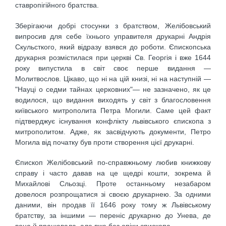
ставропігійного братства.
Зберігаючи добрі стосунки з братством, Желібовський
випросив для себе їхнього управителя друкарні Андрія
Скульсткого, який відразу взявся до роботи. Єпископська
друкарня розмістилася при церкві Св. Георгія і вже 1644
року випустила в світ своє перше видання —
Молитвослов. Цікаво, що ні на цій книзі, ні на наступній —
"Науці о седми тайнах церковних"— не зазначено, як це
водилося, що видання виходять у світ з благословення
київського митрополита Петра Могили. Саме цей факт
підтверджує існування конфлікту львівського єпископа з
митрополитом. Адже, як засвідчують документи, Петро
Могила від початку був проти створення цієї друкарні.
Єпископ Желібовський по-справжньому любив книжкову
справу і часто давав на це щедрі кошти, зокрема й
Михайлові Сльозці. Проте останньому незабаром
довелося розпрощатися зі своєю друкарнею. За одними
даними, він продав її 1646 року тому ж Львівському
братству, за іншими — переніс друкарню до Унева, де