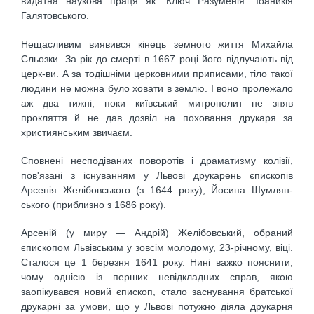
видатна наукова праця як "Ключ Разуменія "Іоаникія
Галятовського.
Нещасливим виявився кінець земного життя Михайла
Сльозки. За рік до смерті в 1667 році його відлучають від
церк-ви. А за тодішніми церковними приписами, тіло такої
людини не можна було ховати в землю. І воно пролежало
аж два тижні, поки київський митрополит не зняв
прокляття й не дав дозвіл на поховання друкаря за
християнським звичаєм.
Сповнені несподіваних поворотів і драматизму колізії,
пов'язані з існуванням у Львові друкарень єпископів
Арсенія Желібовського (з 1644 року), Йосипа Шумлян-
ського (приблизно з 1686 року).
Арсеній (у миру — Андрій) Желібовський, обраний
єпископом Львівським у зовсім молодому, 23-річному, віці.
Сталося це 1 березня 1641 року. Нині важко пояснити,
чому однією із перших невідкладних справ, якою
заопікувався новий єпископ, стало заснування братської
друкарні за умови, що у Львові потужно діяла друкарня