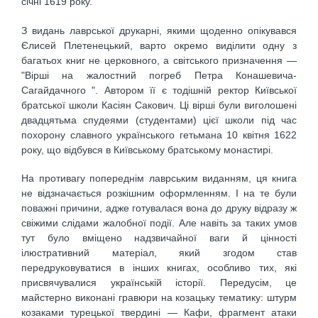
січні 1619 року.
З видань лаврської друкарні, якими щоденно опікувався
Єлисей Плетенецький, варто окремо виділити одну з
багатьох книг не церковного, а світського призначення —
"Вірші на жалостний погреб Петра Конашевича-
Сагайдачного ". Автором її є тодішній ректор Київської
братської школи Касіян Сакович. Ці вірші були виголошені
двадцятьма спудеями (студентами) цієї школи під час
похорону славного українського гетьмана 10 квітня 1622
року, що відбувся в Київському братському монастирі.
На противагу попереднім лаврським виданням, ця книга
не відзначається розкішним оформленням. І на те були
поважні причини, адже готувалася вона до друку відразу ж
свіжими слідами жалобної події. Але навіть за таких умов
тут було вміщено надзвичайної ваги й цінності
ілюстративний матеріал, який згодом став
передруковуватися в інших книгах, особливо тих, які
присвячувалися українській історії. Передусім, це
майстерно виконані гравюри на козацьку тематику: штурм
козаками турецької твердині — Кафи, фрагмент атаки