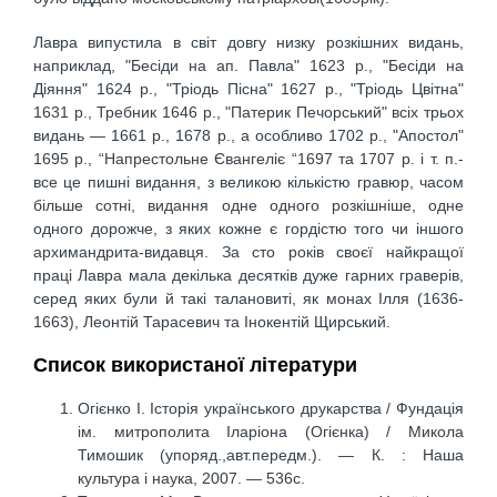
Лавра випустила в світ довгу низку розкішних видань,
наприклад, "Бесіди на ап. Павла" 1623 р., "Бесіди на
Діяння" 1624 р., "Тріодь Пісна" 1627 р., "Тріодь Цвітна"
1631 р., Требник 1646 р., "Патерик Печорський" всіх трьох
видань — 1661 р., 1678 р., а особливо 1702 р., "Апостол"
1695 р., “Напрестольне Євангеліє “1697 та 1707 р. і т. п.-
все це пишні видання, з великою кількістю гравюр, часом
більше сотні, видання одне одного розкішніше, одне
одного дорожче, з яких кожне є гордістю того чи іншого
архимандрита-видавця. За сто років своєї найкращої
праці Лавра мала декілька десятків дуже гарних граверів,
серед яких були й такі талановиті, як монах Ілля (1636-
1663), Леонтій Тарасевич та Інокентій Щирський.
Список використаної літератури
Огієнко І. Історія українського друкарства / Фундація
ім. митрополита Іларіона (Огієнка) / Микола
Тимошик (упоряд.,авт.передм.). — К. : Наша
культура і наука, 2007. — 536с.