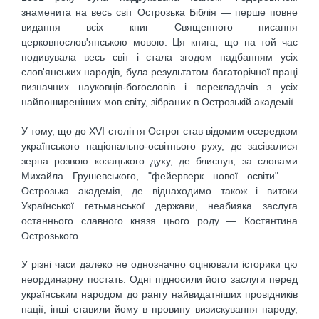
знаменита на весь світ Острозька Біблія — перше повне
видання всіх книг Священного писання
церковнослов'янською мовою. Ця книга, що на той час
подивувала весь світ і стала згодом надбанням усіх
слов'янських народів, була результатом багаторічної праці
визначних науковців-богословів і перекладачів з усіх
найпоширеніших мов світу, зібраних в Острозькій академії.
У тому, що до XVI століття Острог став відомим осередком
українського національно-освітнього руху, де засівалися
зерна розвою козацького духу, де блиснув, за словами
Михайла Грушевського, "фейерверк нової освіти" —
Острозька академія, де віднаходимо також і витоки
Української гетьманської держави, неабияка заслуга
останнього славного князя цього роду — Костянтина
Острозького.
У різні часи далеко не однозначно оцінювали історики цю
неординарну постать. Одні підносили його заслуги перед
українським народом до рангу найвидатніших провідників
нації, інші ставили йому в провину визискування народу,