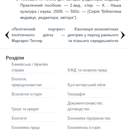
Практичний посібник. — 2.вид., стер. — К. : Наша
культура і наука, 2006. — 560с. — (Серія "Бібліотека
видавця, редактора, автора").
«Політичний портрет»
Еволюція економічних
політичного діяча —
доктрин у період раннього
Маргарет Тетчер
та пізнього середньовіччя
Розділи
Банківська і біржова
справа
БЖД та охорона праці
Біологія,
природознавство
Бухгалтерський облік
Всесвітня історія
Географія
Документознавство,
Гроші та кредит
діловодство
Екологія
Економіка підприємства
Економіка праці
Економічна історія