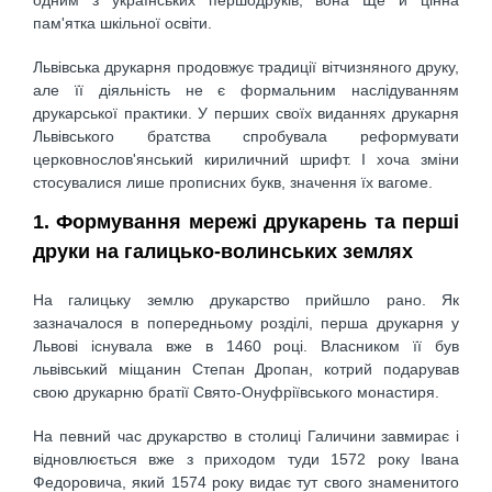
пам'ятка шкільної освіти.
Львівська друкарня продовжує традиції вітчизняного друку,
але її діяльність не є формальним наслідуванням
друкарської практики. У перших своїх виданнях друкарня
Львівського братства спробувала реформувати
церковнослов'янський кириличний шрифт. І хоча зміни
стосувалися лише прописних букв, значення їх вагоме.
1. Формування мережі друкарень та перші
друки на галицько-волинських землях
На галицьку землю друкарство прийшло рано. Як
зазначалося в попередньому розділі, перша друкарня у
Львові існувала вже в 1460 році. Власником її був
львівський міщанин Степан Дропан, котрий подарував
свою друкарню братії Свято-Онуфріївського монастиря.
На певний час друкарство в столиці Галичини завмирає і
відновлюється вже з приходом туди 1572 року Івана
Федоровича, який 1574 року видає тут свого знаменитого