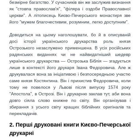
безмірне багатство. У сучасників він же заслужив визнання
як "стовпа православ'я", "філяра і оздоби Православної
церкви". А літописець Києво-Печерського монастиря зве
його "мужем благочестивим, розумним, легко доступним".
Доводиться на цьому наголошувати, бо й в описуваній
досі історії українського друкарства роль князя
Острозького незаслужено применшена. В усіх російських
радянських виданнях чи не найвидатніший шедевр
українського друкарства — Острозька Біблія — згадується
лише в контексті його друкаря Івана Федоровича. Але ж
друкувалася вона за ініціативою і безпосередньою участю
саме князя Костянтина. Він і прихистив Федоровича, коли
тому не повелося у Львові після випуску 1574 року
"Апостола", в Острозі. Він і друкарню заклав тут, аби вона
довго сіяла слово книжне по світу. Він організував і
збирання з усього світу кращих біблійних оригіналів та
перекладачів.
2. Перші друковані книги Києво-Печерської
друкарні