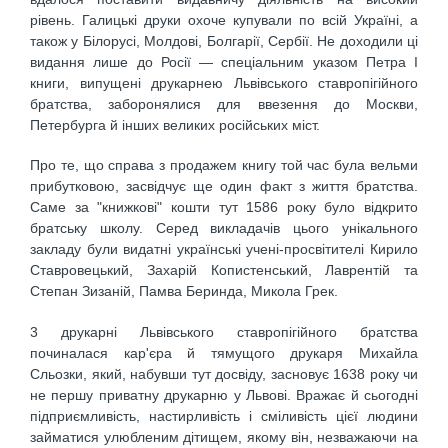
рівень. Галицькі друки охоче купували по всій Україні, а
також у Білорусі, Молдові, Болгарії, Сербії. Не доходили ці
видання лише до Росії — спеціальним указом Петра І
книги, випущені друкарнею Львівського ставропігійного
братства, заборонялися для ввезення до Москви,
Петербурга й інших великих російських міст.
Про те, що справа з продажем книгу той час була вельми
прибутковою, засвідчує ще один факт з життя братства.
Саме за "книжкові" кошти тут 1586 року було відкрито
братську школу. Серед викладачів цього унікального
закладу були видатні українські учені-просвітителі Кирило
Ставровецький, Захарій Копистенський, Лаврентій та
Степан Зизаній, Памва Беринда, Микола Грек.
3 друкарні Львівського ставропігійного братства
починалася кар'єра й тямущого друкаря Михайла
Сльозки, який, набувши тут досвіду, засновує 1638 року чи
не першу приватну друкарню у Львові. Вражає й сьогодні
підприємливість, настирливість і сміливість цієї людини
займатися улюбленим дітищем, якому він, незважаючи на