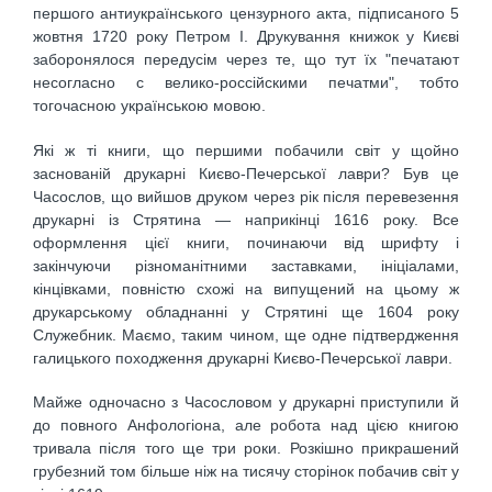
першого антиукраїнського цензурного акта, підписаного 5
жовтня 1720 року Петром І. Друкування книжок у Києві
заборонялося передусім через те, що тут їх "печатают
несогласно с велико-россійскими печатми", тобто
тогочасною українською мовою.
Які ж ті книги, що першими побачили світ у щойно
заснованій друкарні Києво-Печерської лаври? Був це
Часослов, що вийшов друком через рік після перевезення
друкарні із Стрятина — наприкінці 1616 року. Все
оформлення цієї книги, починаючи від шрифту і
закінчуючи різноманітними заставками, ініціалами,
кінцівками, повністю схожі на випущений на цьому ж
друкарському обладнанні у Стрятині ще 1604 року
Служебник. Маємо, таким чином, ще одне підтвердження
галицького походження друкарні Києво-Печерської лаври.
Майже одночасно з Часословом у друкарні приступили й
до повного Анфологіона, але робота над цією книгою
тривала після того ще три роки. Розкішно прикрашений
грубезний том більше ніж на тисячу сторінок побачив світ у