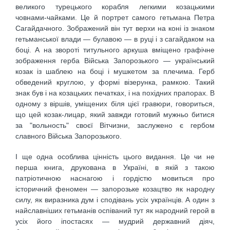
великого турецького корабля легкими козацькими
човнами-чайками. Це й портрет самого гетьмана Петра
Сагайдачного. Зображений він тут верхи на коні із знаком
гетьманської влади — булавою — в руці і з сагайдаком на
боці. А на звороті титульного аркуша вміщено графічне
зображення герба Війська Запорозького — український
козак із шаблею на боці і мушкетом за плечима. Герб
обведений круглою, у формі візерунка, рамкою. Такий
знак був і на козацьких печатках, і на похідних прапорах. В
одному з віршів, уміщених біля цієї гравюри, говориться,
що цей козак-лицар, який завжди готовий мужньо битися
за "вольность" своєї Вітчизни, заслужено є гербом
славного Війська Запорозького.
І ще одна особлива цінність цього видання. Це чи не
перша книга, друкована в Україні, в якій з такою
патріотичною наснагою і гордістю мовиться про
історичний феномен — запорозьке козацтво як народну
силу, як виразника дум і сподівань усіх українців. А один з
найславніших гетьманів оспіваний тут як народний герой в
усіх його іпостасях — мудрий державний діяч,