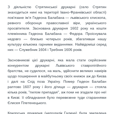
З діяльністю Стрятинської друкарні (село Стрятин
знаходиться нині на території Івано-Франківської області)
пов'язане ім'я Гедеона Балабана — львівського єпископа,
ревного оборонця православної віри, українського
просвітителя. Заснована друкарня 1602 року на кошти
племінника Гедеона Балабана — Федора. Проіснувала
недовго — близько чотирьох років, збагативши нашу
культуру кількома гарними виданнями. Найвідоміші серед
них — Служебник 1604 і Требник 1606 років.
Засновникові цієї друкарні, яка мала стати серйозним
конкурентом друкарні Львівського ставропігійного
братства, не судилося, на жаль, здійснити великих намірів
щодо поширення в майбутньому своїх книжок аж до Києва
і далі на Схід поза Україну. Помер Гедеон Балабан
раптово 1607 року і його дітище — друкарня — стояла
кілька років, "пилом припадая", аж поки не згадали про неї
в Києві. її обладнання було перевезене туди стараннями
Єлисея Плетенецького.
Крилоська друкарня (неподалік Галича) була закладена