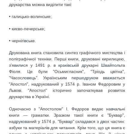
друкарства можна виділити такі:
• галицько-волинське;
• києво-печерське;
• чернігівське.
Друкована книга становила синтез графічного мистецтва і
поліграфічної техніки. Перші книги, друковані кирилицею,
з'явилися у 1491 р. в краківській друкарні Швайпольта
Фіоля. Це були "Осьмигласник", "Тріодь цвітна",
"Часословець". Українським першодруком вважається
"Апостол", надрукований у 1574 р. Іваном Федоровим у
Львові. "Апостол" історично започаткував розвиток
друкарства в Україні.
Одночасно з "Апостолом" І. Федоров видає навчальні
книги — граматки. Зразком такої книги є "Буквар",
надрукований у 1574 р. "Буквар" складався з двох частин:
азбуки та матеріалів для читання. Крім того, що ця книга є
одним з українських першодруків, вона Ще й цінна