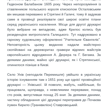
Гедеоном Балабаном 1605 року. Через непорозуміння із
ставлеником польського короля єпископом Осталовським
він мешкав переважно в Стрятині й Галичі, тому й задумав
саме в провінції реалізувати свої широкі освітні плани
серед українського населення. Місце для другої друкарні
було вибране не випадково, адже Крилос колись був
резиденцією митрополита Галицького. Тут надруковано в
гарному художньому оформленні "Учительне Євангеліє".
Неповторність цьому виданню надали майстерно
скопійовані на дереворитах гравюри відомих майстрів
європейського відродження А. Дюрера та Г. Бегама. За
деякими даними, майно цієї друкарні, як і Стрятинської,
опинилося пізніше в Києві.
Село Унів (неподалік Перемишля) увійшло в українську
історію існуванням там з 1651 року ще однієї провінційної
друкарні — Унівської. їй повезло, мабуть, найбільше, бо
працювала, щоправда, з невеликими перервами, понад
сто років, випустивши понад 25 книг. За деякими даними,
частину обладнання цієї друкарні переправив до Почаєва
ігумен Кирило (Транквиліон) Ставровецький.