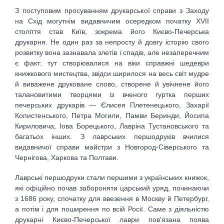
З поступовим просуванням друкарської справи з Заходу
на Схід могутнім видавничим осередком початку XVII
століття став Київ, зокрема його Києво-Печерська
друкарня. Не один раз за непросту й довгу історію свого
розвитку вона зазнавала злетів і спадів, але незаперечним
є факт: тут створювалися на віки справжні шедеври
книжкового мистецтва, звідси ширилося на весь світ мудре
й виважене друковане слово, створене й увічнене його
талановитими творцями із вченого гуртка перших
печерських друкарів — Єлисея Плетенецького, Захарії
Копистенського, Петра Могили, Памви Беринди, Йосипа
Кириловича, Іова Борецького, Лавріна Тустановського та
багатьох інших. З лаврських першодруків вчилися
видавничої справи майстри з Новгород-Сіверського та
Чернігова, Харкова та Полтави.
Лаврські першодруки стали першими з українських книжок,
які офіційно почав забороняти царський уряд, починаючи
з 1686 року, спочатку для ввезення в Москву й Петербург,
а потім і для поширення по всій Росії. Саме з діяльністю
друкарні Києво-Печерської лаври пов'язана поява