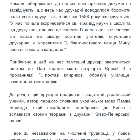
Немало збережених до наших днів архівних документів
засвідчують, що весь час друкарні доводилося боронити
волю свого друку. Так, в акті від 1588 року засвідчується:
"У нас почала вкорінюватися св. віра від науки в школі та
від друку книг, але все це єпископ Гедеон лає і зве єрессю;
він напав на школу, розігнав учителів, спустошив
друкарню, а управителя її, благочестивого ченця Мину,
вислав із міста в кайданах ".
Приблизно в цей же час тамтешні друкарі звертаються
листом до Цар городе ького патріарха Єремії II з
проханням: "…постав клириков, образуй училище,
возстанови типографію ".
До речі, в цій друкарні працював і видатний український
учений, автор першого словника української мови Памва
Беринда, який незабаром перебрався до Києва і
вславився своїми творами в друкарні Києво-Печерської
лаври.
І все ж, незважаючи на численні труднощі, у Львові
вдалося поставити видавничу діяльність на високий