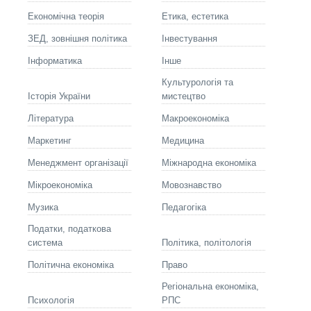
Економічна теорія
Етика, естетика
ЗЕД, зовнішня політика
Інвестування
Інформатика
Інше
Культурологія та
Історія України
мистецтво
Літературa
Макроекономіка
Маркетинг
Медицина
Менеджмент організації
Міжнародна економіка
Мікроекономіка
Мовознавство
Музика
Педагогіка
Податки, податкова
система
Політика, політологія
Політична економіка
Право
Регіональна економіка,
Психологія
РПС