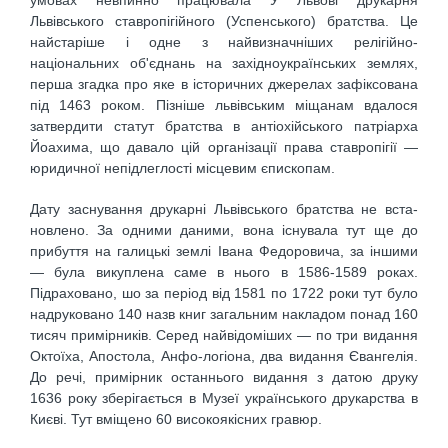
умовах невпинно працювала У Львові друкарня
Львівського ставропігійного (Успенського) братства. Це
найстаріше і одне з найвизначніших релігійно-
національних об'єднань на західноукраїнських землях,
перша згадка про яке в історичних джерелах зафіксована
під 1463 роком. Пізніше львівським міщанам вдалося
затвердити статут братства в антіохійського патріарха
Йоахима, що давало цій організації права ставропігії —
юридичної непідлеглості місцевим єпископам.
Дату заснування друкарні Львівського братства не вста-
новлено. За одними даними, вона існувала тут ще до
прибуття на галицькі землі Івана Федоровича, за іншими
— була викуплена саме в нього в 1586-1589 роках.
Підраховано, шо за період від 1581 по 1722 роки тут було
надруковано 140 назв книг загальним накладом понад 160
тисяч примірників. Серед найвідоміших — по три видання
Октоїха, Апостола, Анфо-логіона, два видання Євангелія.
До речі, примірник останнього видання з датою друку
1636 року зберігається в Музеї українського друкарства в
Києві. Тут вміщено 60 високоякісних гравюр.