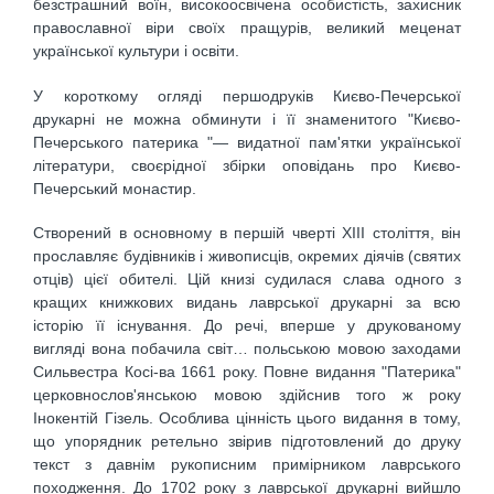
безстрашний воїн, високоосвічена особистість, захисник
православної віри своїх пращурів, великий меценат
української культури і освіти.
У короткому огляді першодруків Києво-Печерської
друкарні не можна обминути і її знаменитого "Києво-
Печерського патерика "— видатної пам'ятки української
літератури, своєрідної збірки оповідань про Києво-
Печерський монастир.
Створений в основному в першій чверті XIII століття, він
прославляє будівників і живописців, окремих діячів (святих
отців) цієї обителі. Цій книзі судилася слава одного з
кращих книжкових видань лаврської друкарні за всю
історію її існування. До речі, вперше у друкованому
вигляді вона побачила світ… польською мовою заходами
Сильвестра Косі-ва 1661 року. Повне видання "Патерика"
церковнослов'янською мовою здійснив того ж року
Інокентій Гізель. Особлива цінність цього видання в тому,
що упорядник ретельно звірив підготовлений до друку
текст з давнім рукописним примірником лаврського
походження. До 1702 року з лаврської друкарні вийшло