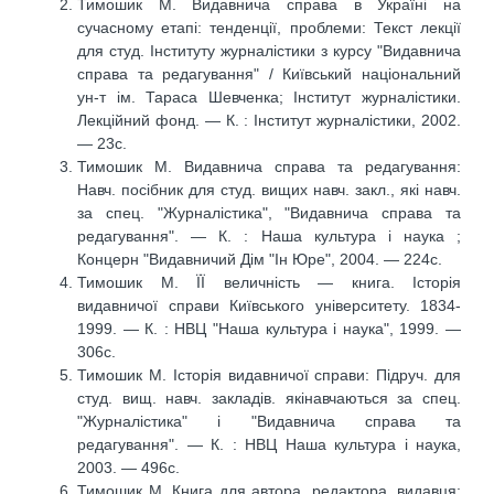
Тимошик М. Видавнича справа в Україні на
сучасному етапі: тенденції, проблеми: Текст лекції
для студ. Інституту журналістики з курсу "Видавнича
справа та редагування" / Київський національний
ун-т ім. Тараса Шевченка; Інститут журналістики.
Лекційний фонд. — К. : Інститут журналістики, 2002.
— 23с.
Тимошик М. Видавнича справа та редагування:
Навч. посібник для студ. вищих навч. закл., які навч.
за спец. "Журналістика", "Видавнича справа та
редагування". — К. : Наша культура і наука ;
Концерн "Видавничий Дім "Ін Юре", 2004. — 224с.
Тимошик М. ЇЇ величність — книга. Історія
видавничої справи Київського університету. 1834-
1999. — К. : НВЦ "Наша культура і наука", 1999. —
306с.
Тимошик М. Історія видавничої справи: Підруч. для
студ. вищ. навч. закладів. якінавчаються за спец.
"Журналістика" і "Видавнича справа та
редагування". — К. : НВЦ Наша культура і наука,
2003. — 496с.
Тимошик М. Книга для автора, редактора, видавця: