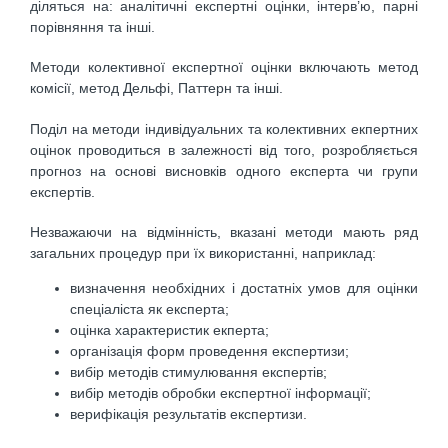
дiляться на: аналiтичнi експертнi оцiнки, iнтерв’ю, парнi
порiвняння та iнші.
Методи колективної експертної оцiнки включають метод
комiсiї, метод Дельфi, Паттерн та iнші.
Подiл на методи iндивiдуальних та колективних екпертних
оцiнок проводиться в залежностi вiд того, розробляється
прогноз на основi висновків одного експерта чи групи
експертiв.
Незважаючи на вiдмiнність, вказанi методи мають ряд
загальних процедур при їх використанні, наприклад:
визначення необхiдних i достатнiх умов для оцінки
спецiалiста як експерта;
оцiнка характеристик екперта;
органiзацiя форм проведення експертизи;
вибiр методiв стимулювання експертiв;
вибір методiв обробки експертної iнформацiї;
верифiкацiя результатiв експертизи.