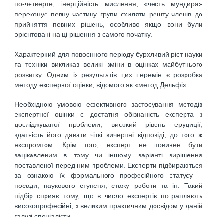
по-четверте, iнерцiйнiсть мислення, «честь мундира»
переконує певну частину групи схиляти решту членiв до
прийняття певних рiшень, особливо якщо вони були
орiєнтованi на цi рiшення з самого початку.
Характерний для повоєнного перiоду бурхливий рiст науки
та технiки викликав великi змiни в оцiнках майбутнього
розвитку. Одним iз результатiв цих перемiн є розробка
методу експерної оцiнки, відомого як «метод Дельфi».
Необхідною умовою ефективного застосування методів
експертної оцінки є достатня обізнаність експерта з
досліджуваної проблеми, високий рівень ерудиції,
здатність його давати чіткі вичерпні відповіді, до того ж
експромтом. Крім того, експерт не повинен бути
зацікавленим в тому чи іншому варіанті вирішення
поставленої перед ним проблеми. Експерти підбираються
за ознакою їх формального професійного статусу –
посади, наукового ступеня, стажу роботи та ін. Такий
підбір сприяє тому, що в число експертів потрапляють
високопрофесійні, з великим практичним досвідом у даній
галузі спеціалісти.