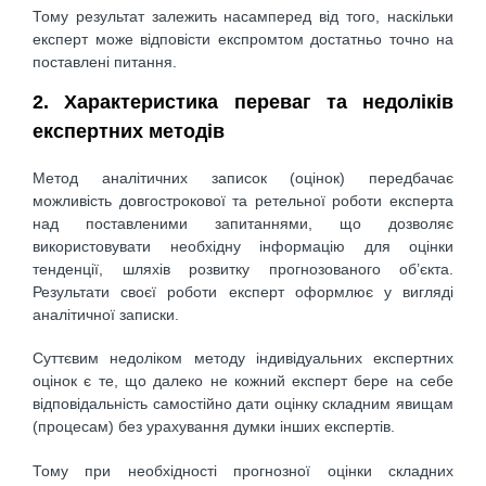
Тому результат залежить насамперед від того, наскiльки
експерт може вiдповiсти експромтом достатньо точно на
поставленi питання.
2. Характеристика переваг та недоліків
експертних методів
Метод аналiтичних записок (оцiнок) передбачає
можливiсть довгострокової та ретельної роботи експерта
над поставленими запитаннями, що дозволяє
використовувати необхiдну iнформацiю для оцiнки
тенденцiї, шляхів розвитку прогнозованого об’єкта.
Результати своєї роботи експерт оформлює у виглядi
аналiтичної записки.
Суттєвим недолiком методу iндивiдуальних експертних
оцiнок є те, що далеко не кожний експерт бере на себе
вiдповiдальнiсть самостiйно дати оцiнку складним явищам
(процесам) без урахування думки інших експертiв.
Тому при необхiдностi прогнозної оцiнки складних