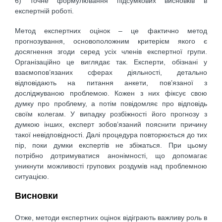
6) точне формулювання підсумкових висновків в
експертній роботі.
Метод експертних оцінок – це фактично метод
прогнозування, основоположним критерієм якого є
досягнення згоди серед усіх членів експертної групи.
Організаційно це виглядає так. Експерти, обізнані у
взаємопов’язаних сферах діяльності, детально
відповідають на питання анкети, пов’язаної з
досліджуваною проблемою. Кожен з них фіксує свою
думку про проблему, а потім повідомляє про відповідь
своїм колегам. У випадку розбіжності його прогнозу з
думкою інших, експерт зобов’язаний пояснити причину
такої невідповідності. Далі процедура повторюється до тих
пір, поки думки експертів не збіжаться. При цьому
потрібно дотримуватися анонімності, що допомагає
уникнути можливості групових роздумів над проблемною
ситуацією.
Висновки
Отже, методи експертних оцінок відіграють важливу роль в