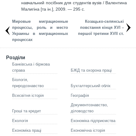
навчальний посібник для студентів вузів / Валентина
Малигіна [та ін.], 2009. — 295 с.
Мировые миграционные
Козацько-селянські
процессы, роль и место
повстання кінця ХVІ –
Украины в миграционных
першої третини ХVІІ ст.
процессах
Розділи
Банківська і біржова
справа
БЖД та охорона праці
Біологія,
природознавство
Бухгалтерський облік
Всесвітня історія
Географія
Документознавство,
Гроші та кредит
діловодство
Екологія
Економіка підприємства
Економіка праці
Економічна історія