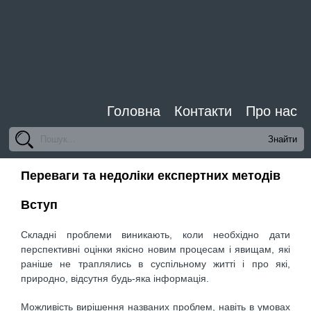
Головна
Контакти
Про нас
Переваги та недоліки експертних методів
Вступ
Складні проблеми виникають, коли необхiдно дати
перспективнi оцiнки якiсно новим процесам i явищам, які
ранiше не траплялись в суспiльному життi i про які,
природно, вiдсутня будь-яка iнформацiя.
Можливiсть вирiшення названих проблем, навiть в умовах