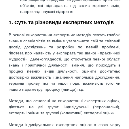
об’єктiв, якi пiдпадають пiд вплив корінних змiн,
наприклад наукові вiдкриття.
1. Суть та рiзновиди експертних методiв
В основi використання експертних методiв лежать глибокi
знання спецiалiстiв та вмiння узагальнити свiй та свiтовий
досвiд дослiджень та розробок по певнiй проблемi,
гiпотеза про наявнiсть у експерата так званої «практичної
мудростi», далекоглядностi, що стосується певної областi
знань i практичної дiяльностi, вмiння, що приходить в
процесi певних видiв дiяльностi, оцiнити дос-татньо
достовiрно важливiсть i значення напрямкiв дослiдження,
термiнiв прояву тiєї чи iншої подiї, важливість того чи
iншого параметру, процесу (явища)i т.д.
Методи, що основанi на використаннi експертних оцiнок,
дiляться на двi групи: iндивiдуальнi (персональнi),
експертнi оцiнки та груповi (колективнi) експертнi оцiнки.
Методи iндивiдуальних експертних оцiнок в свою чергу