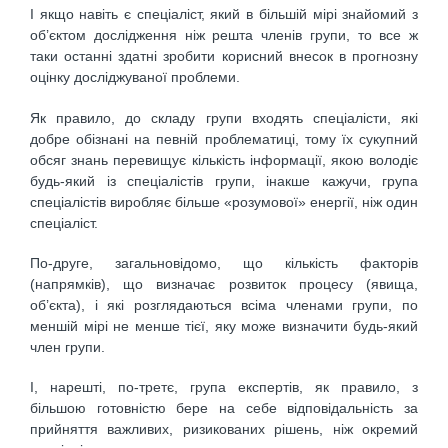
І якщо навiть є спецiалiст, який в більшій мiрi знайомий з
об’єктом дослідження ніж решта членів групи, то все ж
таки останнi здатні зробити корисний внесок в прогнозну
оцiнку досліджуваної проблеми.
Як правило, до складу групи входять спецiалiсти, які
добре обiзнанi на певній проблематицi, тому їх сукупний
обсяг знань перевищує кiлькiсть iнформацiї, якою володiє
будь-який iз спецiалiстiв групи, iнакше кажучи, група
спецiалiстiв виробляє бiльше «розумової» енергії, нiж один
спецiалiст.
По-друге, загальновiдомо, що кiлькiсть факторiв
(напрямкiв), що визначає розвиток процесу (явища,
об’єкта), i якi розглядаються всiма членами групи, по
меншiй мiрi не менше тiєї, яку може визначити будь-який
член групи.
І, нарештi, по-третє, група експертiв, як правило, з
бiльшою готовнiстю бере на себе вiдповiдальнiсть за
прийняття важливих, ризикованих рiшень, нiж окремий