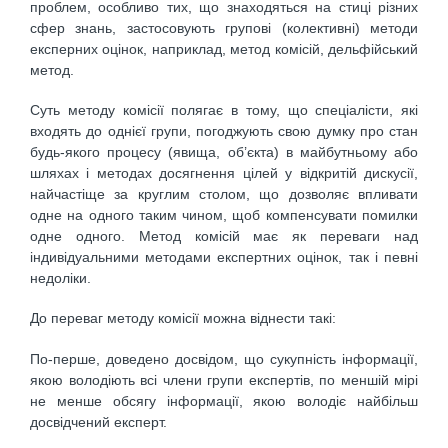
проблем, особливо тих, що знаходяться на стиці рiзних
сфер знань, застосовують груповi (колективнi) методи
експерних оцiнок, наприклад, метод комiсiй, дельфiйський
метод.
Суть методу комiсiї полягає в тому, що спеціалісти, які
входять до однiєї групи, погоджують свою думку про стан
будь-якого процесу (явища, об’єкта) в майбутньому або
шляхах i методах досягнення цiлей у вiдкритiй дискусiї,
найчастiще за круглим столом, що дозволяє впливати
одне на одного таким чином, щоб компенсувати помилки
одне одного. Метод комiсiй має як переваги над
iндивiдуальними методами експертних оцiнок, так i певнi
недолiки.
До переваг методу комiсiї можна вiднести такі:
По-перше, доведено досвiдом, що сукупність iнформацiї,
якою володiють всi члени групи експертiв, по меншiй мiрi
не менше обсягу iнформацiї, якою володiє найбільш
досвiдчений експерт.