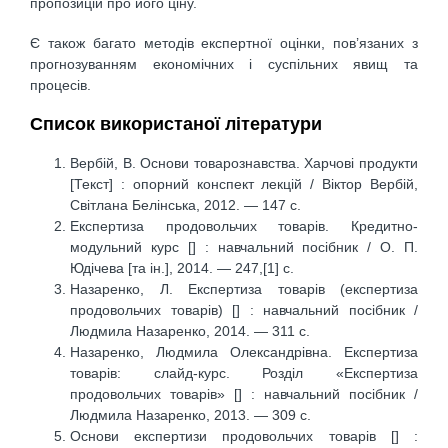
пропозицій про його ціну.
Є також багато методів експертної оцінки, пов’язаних з
прогнозуванням економічних і суспільних явищ та
процесів.
Список використаної літератури
Вербій, В. Основи товарознавства. Харчові продукти
[Текст] : опорний конспект лекцій / Віктор Вербій,
Світлана Белінська, 2012. — 147 с.
Експертиза продовольчих товарів. Кредитно-
модульний курс [] : навчальний посібник / О. П.
Юдічева [та ін.], 2014. — 247,[1] с.
Назаренко, Л. Експертиза товарів (експертиза
продовольчих товарів) [] : навчальний посібник /
Людмила Назаренко, 2014. — 311 с.
Назаренко, Людмила Олександрівна. Експертиза
товарів: слайд-курс. Розділ «Експертиза
продовольчих товарів» [] : навчальний посібник /
Людмила Назаренко, 2013. — 309 с.
Основи експертизи продовольчих товарів [] :