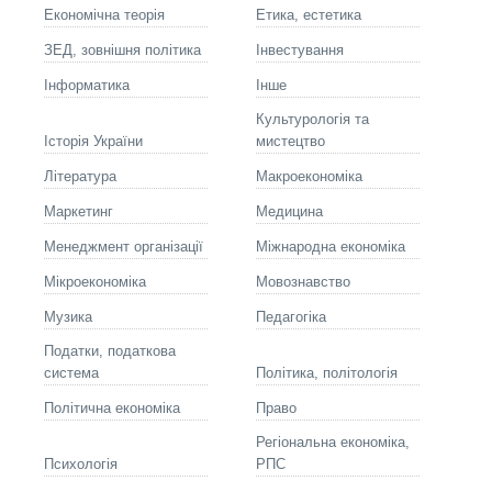
Економічна теорія
Етика, естетика
ЗЕД, зовнішня політика
Інвестування
Інформатика
Інше
Культурологія та
Історія України
мистецтво
Літературa
Макроекономіка
Маркетинг
Медицина
Менеджмент організації
Міжнародна економіка
Мікроекономіка
Мовознавство
Музика
Педагогіка
Податки, податкова
система
Політика, політологія
Політична економіка
Право
Регіональна економіка,
Психологія
РПС