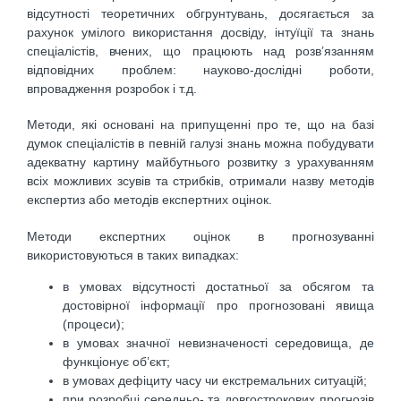
вiдсутностi теоретичних обгрунтувань, досягається за
рахунок умiлого використання досвiду, інтуїцiї та знань
спецiалiстiв, вчених, що працюють над розв’язанням
вiдповiдних проблем: науково-дослiднi роботи,
впровадження розробок i т.д.
Методи, які основанi на припущенні про те, що на базi
думок спецiалiстiв в певній галузі знань можна побудувати
адекватну картину майбутнього розвитку з урахуванням
всiх можливих зсувів та стрибкiв, отримали назву методiв
експертиз або методiв експертних оцiнок.
Методи експертних оцiнок в прогнозуваннi
використовуються в таких випадках:
в умовах вiдсутностi достатньої за обсягом та
достовiрної iнформацiї про прогнозованi явища
(процеси);
в умовах значної невизначеностi середовища, де
функцiонує об’єкт;
в умовах дефiциту часу чи екстремальних ситуацiй;
при розробцi середньо- та довгострокових прогнозiв