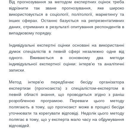
Вiд прогнозування за методом експертних оцiнок треба
вiдрiзнити так зване прогнозування, яке широко
використовується в соцiологiї, полiтологiї, маркетингу та
iнших сферах. Останнє базується на репрезентативних
даних, отриманих в результатi опитування респондентiв в
випадковому порядку.
Індивiдуальнi експертнi оцiнки основанi на використаннi
думок спецiалiстiв в певнiй сферi незалежно одне вiд
одного. Вживаються в основному два методи
iндивідуальної експертної оцiнки: iнтерв’ю та аналiтичнi
записки.
Метод iнтерв’ю передбачає бесiду органiзатора
експертизи (прогнозиста) з спецiалiстом-експертом в
певнiй областi знання, що проводиться згiдно з ранiш
розробленою програмою. Переваги цього методу
полягають в тому, що прогнозист може в процесi бесiди
уточнювати та корегувати вiдповiдi. Недолiк цього методу
полягає в тому, що у експерта мало часу на обдумування
вiдповiдей.