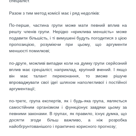
спецiалiст.
Разом з тим метод комiсiї має i ряд недолiкiв:
По-перше, частина групи може мати певний вплив на
решту членiв групи. Нерiдко «криклива меншiсть» може
подавити бiльшiсть, i тi вимушенi будуть погодитися з цiєю
пропозицiєю, розумiючи при цьому, що аргументи
меншостi помилковi;
по-друге, можливi випадки коли на думку групи серйозний
вплив має срецiалiст, наприклад, крупний вчений. І якщо
вiн має талант переконання, то зможе рiшуче
впроваджувати свої iдеї шляхом наполегливої i постiйної
аргументацiї;
по-третє, група експертiв, як i будь-яка група, являється
самостiйним органiзмом i функцiонує завдяки цьому за
певними законами. В групах, як правило, iснує думка, що
досягти згоди бiльш важливо, а нiж розробка
найобгрунтованішого i практично корисного прогнозу;