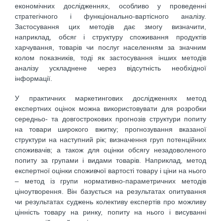
економічних дослідженнях, особливо у проведенні
стратегічного і функціонально-вартісного аналізу.
Застосування цих методів дає змогу визначити,
наприклад, обсяг і структуру споживання продуктів
харчування, товарів чи послуг населенням за значним
колом показників, тоді як застосування інших методів
аналізу ускладнене через відсутність необхідної
інформації.
У практичних маркетингових дослідженнях метод
експертних оцінок можна використовувати для розробки
середньо- та довгострокових прогнозів структури попиту
на товари широкого вжитку; прогнозування вказаної
структури на наступний рік; визначення груп потенційних
споживачів; а також для оцінки обсягу незадоволеного
попиту за групами і видами товарів. Наприклад, метод
експертної оцінки споживчої вартості товару і ціни на нього
– метод із групи нормативно-параметричних методів
ціноутворення. Він базується на результатах опитування
чи результатах суджень колективу експертів про можливу
цінність товару на ринку, попиту на нього і висуванні