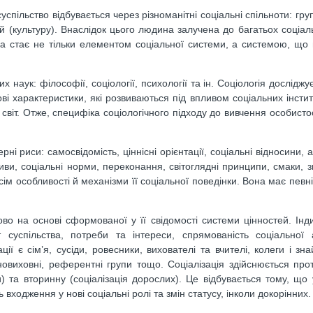
ільство відбувається через різноманітні соціальні спільноти: групи
тей (культуру). Внаслідок цього людина залучена до багатьох соціал
а стає не тільки елементом соціальної системи, а системою, що
наук: філософії, соціології, психології та ін. Соціологія досліджу
ові характеристики, які розвиваються під впливом соціальних інстит
світ. Отже, специфіка соціологічного підходу до вивчення особистос
ні риси: самосвідомість, ціннісні орієнтації, соціальні відносини, 
иви, соціальні норми, переконання, світоглядні принципи, смаки, зв
сім особливості й механізми її соціальної поведінки. Вона має певн
о на основі сформованої у її свідомості системи цінностей. Інди
т суспільства, потреби та інтереси, спрямованість соціальної 
ії є сім’я, сусіди, ровесники, вихователі та вчителі, колеги і зн
новиховні, референтні групи тощо. Соціалізація здійснюється про
) та вторинну (соціалізація дорослих). Це відбувається тому, що
входження у нові соціальні ролі та змін статусу, інколи докорінних.