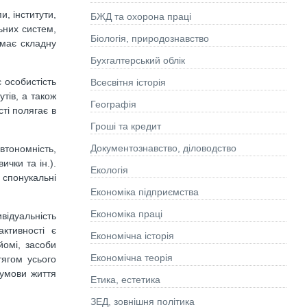
, інститути,
БЖД та охорона праці
ьних систем,
Біологія, природознавство
 має складну
Бухгалтерський облік
є особистість
Всесвітня історія
утів, а також
Географія
ті полягає в
Гроші та кредит
Документознавство, діловодство
автономність,
ички та ін.).
Екологія
і спонукальні
Економіка підприємства
Економіка праці
відуальність
активності є
Економічна історія
айомі, засоби
Економічна теорія
тягом усього
 умови життя
Етика, естетика
ЗЕД, зовнішня політика