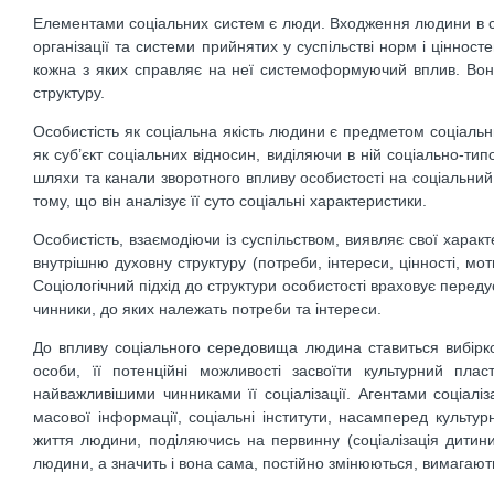
Елементами соціальних систем є люди. Входження людини в сусп
організації та системи прийнятих у суспільстві норм і ціннос
кожна з яких справляє на неї системоформуючий вплив. Вон
структуру.
Особистість як соціальна якість людини є предметом соціальних 
як суб’єкт соціальних відносин, виділяючи в ній соціально-тип
шляхи та канали зворотного впливу особистості на соціальний 
тому, що він аналізує її суто соціальні характеристики.
Особистість, взаємодіючи із суспільством, виявляє свої характер
внутрішню духовну структуру (потреби, інтереси, цінності, мот
Соціологічний підхід до структури особистості враховує переду
чинники, до яких належать потреби та інтереси.
До впливу соціального середовища людина ставиться вибірков
особи, її потенційні можливості засвоїти культурний плас
найважливішими чинниками її соціалізації. Агентами соціалізац
масової інформації, соціальні інститути, насамперед культур
життя людини, поділяючись на первинну (соціалізація дитини
людини, а значить і вона сама, постійно змінюються, вимагають 