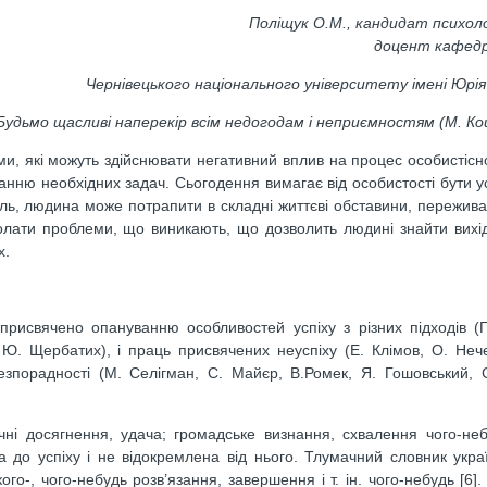
Поліщук О.М., кандидат психоло
доцент кафедр
Чернівецького національного університету імені Юрі
Будьмо щасливі наперекір всім недогодам і неприємностям (М. К
, які можуть здійснювати негативний вплив на процес особистісно
анню необхідних задач. Сьогодення вимагає від особистості бути 
 жаль, людина може потрапити в складні життєві обставини, пережив
олати проблеми, що виникають, що дозволить людині знайти вихід
х.
 присвячено опануванню особливостей успіху з різних підходів (Г
 Ю. Щербатих), і праць присвячених неуспіху (Е. Клімов, О. Неч
езпорадності (М. Селігман, С. Майєр, В.Ромек, Я. Гошовський, 
ачні досягнення, удача; громадське визнання, схвалення чого-неб
а до успіху і не відокремлена від нього. Тлумачний словник укра
го-, чого-небудь розв’язання, завершення і т. ін. чого-небудь [6]