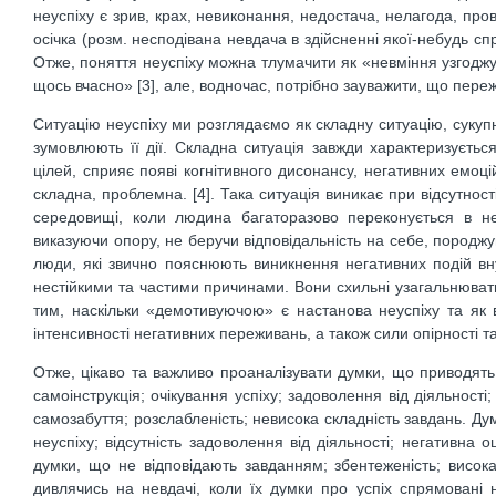
неуспіху є зрив, крах, невиконання, недостача, нелагода, пров
осічка (розм. несподівана невдача в здійсненні якої-небудь спр
Отже, поняття неуспіху можна тлумачити як «невміння узгоджу
щось вчасно» [3], але, водночас, потрібно зауважити, що переж
Ситуацію неуспіху ми розглядаємо як складну ситуацію, сукуп
зумовлюють її дії. Складна ситуація завжди характеризуєт
цілей, сприяє появі когнітивного дисонансу, негативних емоц
складна, проблемна. [4]. Така ситуація виникає при відсутнос
середовищі, коли людина багаторазово переконується в неп
виказуючи опору, не беручи відповідальність на себе, породж
люди, які звично пояснюють виникнення негативних подій вн
нестійкими та частими причинами. Вони схильні узагальнювати
тим, наскільки «демотивуючою» є настанова неуспіху та як в
інтенсивності негативних переживань, а також сили опірності та
Отже, цікаво та важливо проаналізувати думки, що приводять д
самоінструкція; очікування успіху; задоволення від діяльності;
самозабуття; розслабленість; невисока складність завдань. Дум
неуспіху; відсутність задоволення від діяльності; негативна 
думки, що не відповідають завданням; збентеженість; висока
дивлячись на невдачі, коли їх думки про успіх спрямовані 