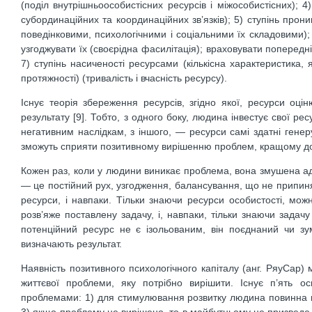
(поділ внутрішньоособистісних ресурсів і міжособистісних); 4) 
субординаційних та координаційних зв’язків); 5) ступінь прон
поведінковими, психологічними і соціальними їх складовими);
узгоджувати їх (своєрідна фасилітація); враховувати попередн
7) ступінь насиченості ресурсами (кількісна характеристика, 
протяжності) (тривалість і вчасність ресурсу).
Існує теорія збереження ресурсів, згідно якої, ресурси оц
результату [9]. Тобто, з одного боку, людина інвестує свої р
негативним наслідкам, з іншого, — ресурси самі здатні гене
зможуть сприяти позитивному вирішенню проблем, кращому дол
Кожен раз, коли у людини виникає проблема, вона змушена ада
— це постійний рух, узгодження, балансування, що не припин
ресурси, і навпаки. Тільки знаючи ресурси особистості, мо
розв’яже поставлену задачу, і, навпаки, тільки знаючи задач
потенційний ресурс не є ізольованим, він поєднаний чи зу
визначають результат.
Наявність позитивного психологічного капіталу (анг. РяуСар)
життєвої проблеми, яку потрібно вирішити. Існує п’ять о
проблемами: 1) для стимулювання розвитку людина повинна м