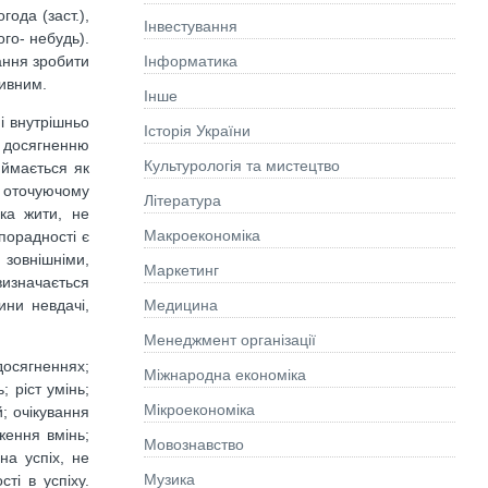
года (заст.),
Інвестування
ого- небудь).
Інформатика
ання зробити
тивним.
Інше
і внутрішньо
Історія України
є досягненню
Культурологія та мистецтво
иймається як
в оточуючому
Літературa
чка жити, не
Макроекономіка
порадності є
 зовнішніми,
Маркетинг
визначається
Медицина
ини невдачі,
Менеджмент організації
досягненнях;
Міжнародна економіка
; ріст умінь;
Мікроекономіка
й; очікування
ження вмінь;
Мовознавство
на успіх, не
Музика
ті в успіху.