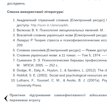
досліджень.
Список використаної літератури:
Академічний тлумачний словник [Електронний ресурс] 
доступу:
http://sum.in.Ua/s/uspikh
.
Вилюнас В. К. Психология эмоциональных явлений. М. : М
Всесвітній словник української мови [Електронний ресур
Лазарус Р. Теория стресса и психофизиологические исс
209.
Словник синонімів [Електронний ресурс] — Режим досту
Словник української мови: в 11 томах. — Том 5, 1974. — 
Сыманюк Э. Э. Психологические барьеры профессиональ
М. : МПСИ, 2005. — 252 с.
Dodge, R., Daly, A., Huyton, J., & Sanders, L. (2012). The c
Hobfoll, S. E. (2002). Social and psychological resources 
Luthans, F., Youssef, C. M., & Avolio, B. J. (2007a). P
University Press.
Практики підтримання самоефективності військов
переживає втрату