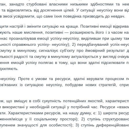
стан, занадто стурбовані власними низькими здібностями та не
 та відмовлятись від досягнення цілей. У ситуації неуспіху вони в
не в змозі усвідомити, що саме їхня поведінка призводить до невдач.
и настрій і змінити ситуацію на краще. Позитивні емоції відкрив
реджують наше мислення, позитивні — розширюють його і з часом н
нас проаналізував емоції успіху-неуспіху, виділивши при цьому такі
ьності справжнього успіху- неуспіху); 2) передбачуваний успіх-неус
мутку в минулому, сигналізує суб’єкту про ймовірний результат 
ількості радості та смутку в минулому актуалізується у вигляді очіку
чення емоцій успіху полягає в тому, що вони здатні підсилювати 
ідхиляють.
еуспіху. Проте є умови та ресурси, здатні керувати процесом 
’язаних із ситуацією неуспіху, побудови нових стратегій, спр
, що вміщує в собі сукупність потенційних якостей, характеристи
 використані у необхідній ситуації у потрібний час. Ресурси «взає
и. Характеристиками ресурсів, на нашу думку, є: 1) широта ресурсі
ння/місце у її соціальному просторі); 2) ступінь структуровано
ступенем значущості для особистості); 3) ступінь диференційовано