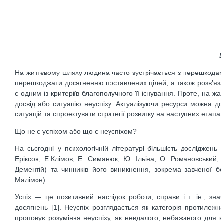
На життєвому шляху людина часто зустрічається з перешкодами
перешкоджати досягненню поставлених цілей, а також розв’яз
є одним із критеріїв благополучного її існування. Проте, на
досвід або ситуацію неуспіху. Актуалізуючи ресурси можна д
ситуацій та спроектувати стратегії розвитку на наступних етапа
Що не є успіхом або що є неуспіхом?
На сьогодні у психологічній літературі більшість досліджень
Еріксон, Е.Клімов, Е. Симанюк, Ю. Ільіна, О. Романовський,
Дементій) та чинників його виникнення, зокрема завченої б
Малімон).
Успіх — це позитивний наслідок роботи, справи і т. ін.; зн
досягнень [1]. Неуспіх розглядається як категорія протилежн
пропонує розуміння неуспіху, як невдалого, небажаного для ко