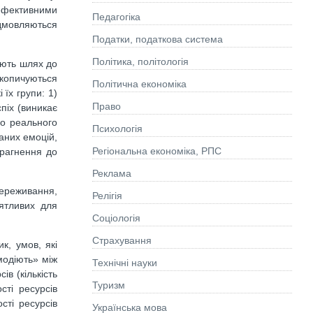
ефективними
Педагогіка
ідмовляються
Податки, податкова система
Політика, політологія
ають шлях до
акопичуються
Політична економіка
 їх групи: 1)
Право
піх (виникає
до реального
Психологія
ваних емоцій,
Регіональна економіка, РПС
прагнення до
Реклама
переживання,
Релігія
иятливих для
Соціологія
Страхування
к, умов, які
модіють» між
Технічні науки
в (кількість
Туризм
сті ресурсів
сті ресурсів
Українська мова