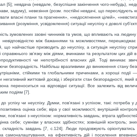
ал [5]; невдача (невдале, безуспішне закінчення чого-небудь), недо
ави, задуму), невезіння (розм. постійні невдачі, що переслідують к
вати власні плани та прагнення», «недосягнення цілей», «невстиг
ивання (розуміння, усвідомлення) ситуації неуспіху є доволі суб’єк
ність зумовлених ззовні чинників та умов, що впливають на людину 
ься невідповідністю між бажаннями та можливостями, перешкоджа
ій, що найчастіше призводить до неуспіху, а ситуація неуспіху спр
ті справжнього зв’язку між діями, вчинками та результатом цих дій 
родуктивності чи непотрібності власних дій. Тоді виникає зви
уючи безпорадність. Найбільш вразливими до виникнення стану без
утрішніми, стійкими та глобальними причинами, а хороші події —
 негативний життєвий досвід і зберігати стан безпорадності, який 
она переноситься на відповідні ситуації. Все залежить від велич
ким подіям [7].
о успіху чи неуспіху. Думки, пов’язані з успіхом, такі: потреба у 
 позитивна оцінка себе; віра у свої можливості; внутрішній контроль
ки, пов’язані з неуспіхом: нормативність завдань; втрата здібносте
оцінка себе; сумніви у власних здібностях; зовнішній контроль; зни
 складність завдань [7, с.124]. Люди продовжують орієнтуватись 
на самоналаштування, на ефективність дій і посилення впевненос