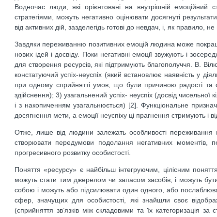
Водночас люди, які орієнтовані на внутрішній емоційний 
стратегіями, можуть негативно оцінювати досягнуті результати
від активних дій, зазделегідь готові до невдач, і, як правило, 
Завдяки переживанню позитивних емоцій людина може покращит
нових ідей і досвіду. Поки негативні емоції звужують і зосе
для створення ресурсів, які підтримують благополуччя. В. Вілю
констатуючий успіх-неуспіх (який встановлює наявність у діял
при одному сприйнятті умов, що були причиною радості та с
здійснення); 3) узагальнений успіх- неуспіх (досвід чисельної к
і з накопиченням узагальнюється) [2]. Функціональне призна
досягнення мети, а емоції неуспіху ці прагнення стримують і в
Отже, лише від людини залежать особливості переживання н
створювати передумови подолання негативних моментів, пов
прогресивного розвитку особистості.
Поняття «ресурсу» є найбільш інтегруючим, цілісним поняттям
можуть стати тим джерелом чи запасом засобів, і можуть бути
собою і можуть або підсилювати один одного, або послаблюват
сфер, значущих для особистості, які знайшли своє відображе
(сприйняття зв’язків між складовими та їх категоризація за 