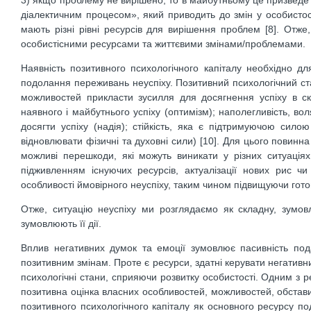
3) якщо проблему не вирішено, то в майбутньому це призведе
діалектичним процесом», який приводить до змін у особистос
мають різні рівні ресурсів для вирішення проблем [8]. Отже
особистісними ресурсами та життєвими змінами/проблемами.
Наявність позитивного психологічного капіталу необхідно для
подолання переживань неуспіху. Позитивний психологічний стан
можливостей прикласти зусилля для досягнення успіху в ск
наявного і майбутнього успіху (оптимізм); наполегливість, во
досягти успіху (надія); стійкість, яка є підтримуючою сил
відновлювати фізичні та духовні сили) [10]. Для цього повинн
можливі перешкоди, які можуть виникати у різних ситуація
підживленням існуючих ресурсів, актуалізації нових рис 
особливості ймовірного неуспіху, таким чином підвищуючи гото
Отже, ситуацію неуспіху ми розглядаємо як складну, зумо
зумовлюють її дії.
Вплив негативних думок та емоції зумовлює пасивність по
позитивним змінам. Проте є ресурси, здатні керувати негативн
психологічні стани, сприяючи розвитку особистості. Одним з р
позитивна оцінка власних особливостей, можливостей, обставин
позитивного психологічного капіталу як основного ресурсу по