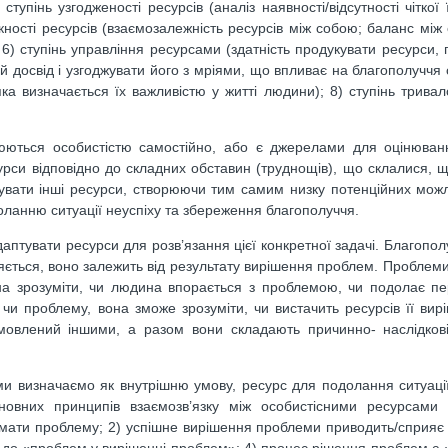
ступінь узгодженості ресурсів (аналіз наявності/відсутності чіткої 
икності ресурсів (взаємозалежність ресурсів між собою; баланс між
 6) ступінь управління ресурсами (здатність продукувати ресурси, 
ій досвід і узгоджувати його з мріями, що впливає на благополуччя 
яка визначається їх важливістю у житті людини); 8) ступінь тривало
інюються особистістю самостійно, або є джерелами для оцінюван
есурси відповідно до складних обставин (труднощів), що склалися, щ
рувати інші ресурси, створюючи тим самим низку потенційних можл
анню ситуації неуспіху та збереження благополуччя.
птувати ресурси для розв’язання цієї конкретної задачі. Благопо
яється, воно залежить від результату вирішення проблем. Проблем
жна зрозуміти, чи людина впорається з проблемою, чи подолає п
у чи проблему, вона зможе зрозуміти, чи вистачить ресурсів її вир
мовлений іншими, а разом вони складають причинно- наслідкові 
 ми визначаємо як внутрішню умову, ресурс для подолання ситуації
сновних принципів взаємозв’язку між особистісними ресурсами 
ати проблему; 2) успішне вирішення проблеми приводить/сприяє 