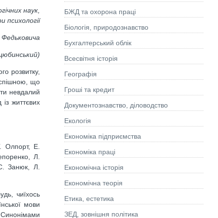
гічних наук,
БЖД та охорона праці
и психології
Біологія, природознавство
я Федьковича
Бухгалтерський облік
оцюбинський)
Всесвітня історія
го розвитку,
Географія
успішною, що
Гроші та кредит
ати невдалий
 із життєвих
Документознавство, діловодство
Екологія
Економіка підприємства
. Олпорт, Е.
Економіка праці
епоренко, Л.
С. Занюк, Л.
Економічна історія
Економічна теорія
удь, чиїхось
Етика, естетика
їнської мови
ЗЕД, зовнішня політика
. Синонімами