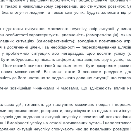
 до «проблем у вирішенні проблем»; 4) процес рішення проблем є 
ті та/або в навколишньому середовищі, що стимулює розвиток; 5)
, благополуччя людини, а також сам успіх, будуть залежати від р
 підготовки очікування можливого неуспіху, опір ситуації у випад
 особистості характеризують: упевненість (самореалізація), як ная
ладних ситуаціях (самоефективність); володіння позитивною ат
ля в досягненні цілей, і за необхідності — переспрямування шляхів
ою у проблемних ситуаціях або негараздах, щоб досягти успіху (
а бути побудована ціннісна платформа, яка зміцнює віру в успіх, н
х. Позитивний психологічний капітал може бути джерелом розви
чи нових можливостей. Він може стати й основним ресурсом дл
вність до його настання та подальшого долання ситуації, що склала
влену зовнішніми чинниками й умовами, що здійснюють вплив н
дальших дій, готовність до наступних можливих невдач і перешк
ими переживаннями, розкривати, актуалізувати та підсилювати існую
есурсів для подолання ситуації неуспіху є позитивний психологічний
 і ймовірності успіху на основі мотивованих зусиль і наполегливос
долання ситуації неуспіху спонукають нас до подальших розвідок 