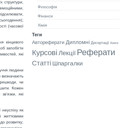
їх структури,
Філософія
 емоційними,
підсилювати,
Фінанси
сьогодення);
Хімія
сті (часової
Теги
Дипломні
Автореферати
ня кінцевого
Дисертації
Книги
об запобігти
Реферати
Курсові
Лекції
ивостей, які
Статті
Шпаргалки
луччя людини
и визначають
ерешкоди, чи
ішити. Кожен
зв’язки, які
 неуспіху як
і життєвими
до розвитку;