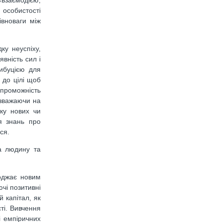
«взаємодією,
 особистості
івноваги між
ку неуспіху,
вність сил і
рибуцією для
 до цілі щоб
спроможність
езважаючи на
тку нових чи
я знань про
ся.
а людину та
оджає новим
чі позитивні
 капітал, як
ті. Вивчення
і емпіричних