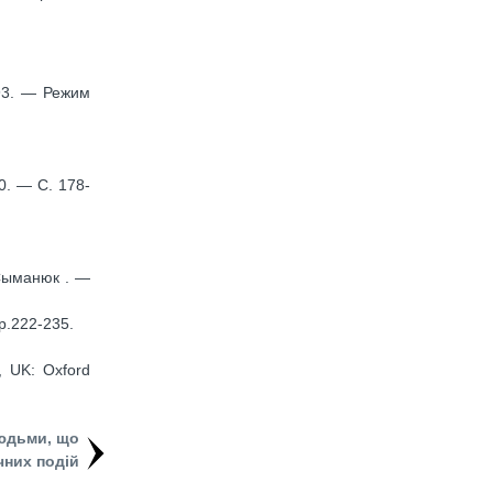
493. — Режим
0. — С. 178-
 Сыманюк . —
 р.222-235.
d, UK: Oxford
людьми, що
чних подій