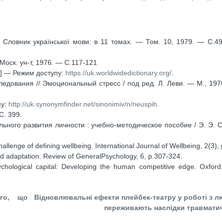
/ Словник української мови: в 11 томах. — Том. 10, 1979. — С.
оск. ун-т, 1976. — С.117-121
с] — Режим доступу:
https://uk.worldwidedictionary.org/
.
ледования // Эмоциональный стресс / под ред. Л. Леви. — М., 197
пу:
http://uk.synonymfinder.net/sinonimiv/n/neuspih
.
С. 399.
ного развития личности : учебно-методическое пособие / Э. Э.
hallenge of defining wellbeing. International Journal of Wellbeing, 2(3),
and adaptation. Review of GeneralPsychology, 6, р.307-324.
sychological capital: Developing the human competitive edge. Oxfor
ого, що
Відновлювальні ефекти плейбек-театру у роботі з 
переживають наслідки травмати