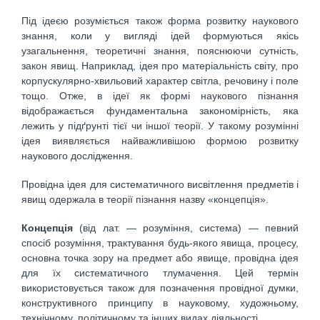
Під ідеєю розуміється також форма розвитку наукового
знання, коли у вигляді ідей формуються якісь
узагальнення, теоретичні знання, пояснюючи сутність,
закон явищ. Наприклад, ідея про матеріальність світу, про
корпускулярно-хвильовий характер світла, речовину і поле
тощо. Отже, в ідеї як формі наукового пізнання
відображається фундаментальна закономірність, яка
лежить у підґрунті тієї чи іншої теорії. У такому розумінні
ідея виявляється найважливішою формою розвитку
наукового дослідження.
Провідна ідея для систематичного висвітлення предметів і
явищ одержала в теорії пізнання назву «концепція».
Концепція
(від лат. — розуміння, система) — певний
спосіб розуміння, трактування будь-якого явища, процесу,
основна точка зору на предмет або явище, провідна ідея
для їх систематичного тлумачення. Цей термін
використовується також для позначення провідної думки,
конструктивного принципу в науковому, художньому,
технічному, політичному та інших видах діяльності.