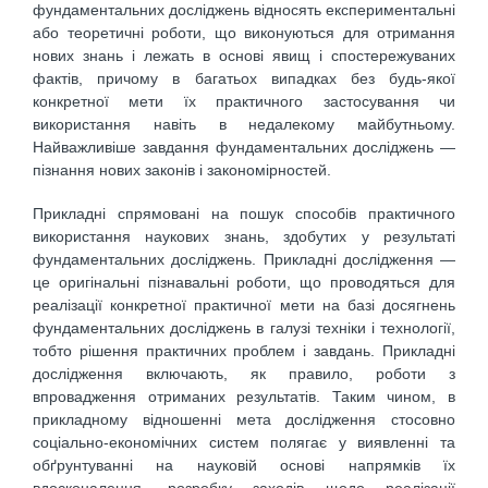
фундаментальних досліджень відносять експериментальні
або теоретичні роботи, що виконуються для отримання
нових знань і лежать в основі явищ і спостережуваних
фактів, причому в багатьох випадках без будь-якої
конкретної мети їх практичного застосування чи
використання навіть в недалекому майбутньому.
Найважливіше завдання фундаментальних досліджень —
пізнання нових законів і закономірностей.
Прикладні спрямовані на пошук способів практичного
використання наукових знань, здобутих у результаті
фундаментальних досліджень. Прикладні дослідження —
це оригінальні пізнавальні роботи, що проводяться для
реалізації конкретної практичної мети на базі досягнень
фундаментальних досліджень в галузі техніки і технології,
тобто рішення практичних проблем і завдань. Прикладні
дослідження включають, як правило, роботи з
впровадження отриманих результатів. Таким чином, в
прикладному відношенні мета дослідження стосовно
соціально-економічних систем полягає у виявленні та
обґрунтуванні на науковій основі напрямків їх
вдосконалення, розробку заходів щодо реалізації