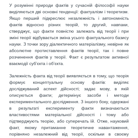
У розумінні природи фактів у сучасній філософії науки
виділяються дві основні тенденції: фактуалізм і теоретизм.
Якщо перший підкреслює незалежність і автономність
фактів відносно різних теорій, то другий, навпаки,
стверджує, що факти повністю залежать від теорії і при
зміні теорії відбувається зміна усього фактуального базису
науки. З точки зору діалектичного матеріалізму, невірне як
абсолютне протиставлення фактів теорії, так і повне
розчинення фактів у теорії. Факт є результатом активної
взаємодії суб’єкта і об’єкта.
Залежність факта від теорії виявляється в тому, що теорія
формує концептуальну основу фактів: виділяє
досліджуваний аспект дійсності; задає мову, в якій
описуються факти; детермінує засоби і методи
експериментального дослідження. З іншого боку, одержані
в результаті експерименту факти визначаються
властивостями матеріальної дійсності і тому або
підтверджують теорію, або суперечать їй. Отже, науковий
факт, якому притаманне теоретичне навантаження,
порівняно незалежний від теорії, оскільки в своєму