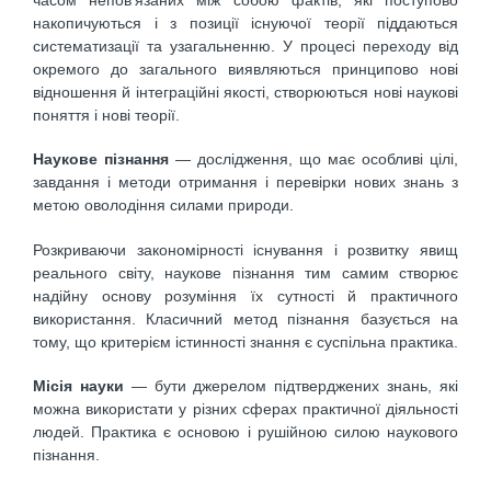
накопичуються і з позиції існуючої теорії піддаються
систематизації та узагальненню. У процесі переходу від
окремого до загального виявляються принципово нові
відношення й інтеграційні якості, створюються нові наукові
поняття і нові теорії.
Наукове пізнання
— дослідження, що має особливі цілі,
завдання і методи отримання і перевірки нових знань з
метою оволодіння силами природи.
Розкриваючи закономірності існування і розвитку явищ
реального світу, наукове пізнання тим самим створює
надійну основу розуміння їх сутності й практичного
використання. Класичний метод пізнання базується на
тому, що критерієм істинності знання є суспільна практика.
Місія науки
— бути джерелом підтверджених знань, які
можна використати у різних сферах практичної діяльності
людей. Практика є основою і рушійною силою наукового
пізнання.