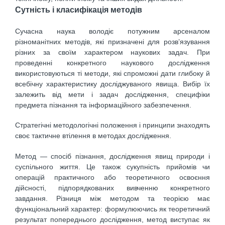
Сутність і класифікація методів
Сучасна наука володіє потужним арсеналом
різноманітних методів, які призначені для розв’язування
різних за своїм характером наукових задач. При
проведенні конкретного наукового дослідження
використовуються ті методи, які спроможні дати глибоку й
всебічну характеристику досліджуваного явища. Вибір їх
залежить від мети і задач дослідження, специфіки
предмета пізнання та інформаційного забезпечення.
Стратегічні методологічні положення і принципи знаходять
своє тактичне втілення в методах дослідження.
Метод — спосіб пізнання, дослідження явищ природи і
суспільного життя. Це також сукупність прийомів чи
операцій практичного або теоретичного освоєння
дійсності, підпорядкованих вивченню конкретного
завдання. Різниця між методом та теорією має
функціональний характер: формулюючись як теоретичний
результат попереднього дослідження, метод виступає як