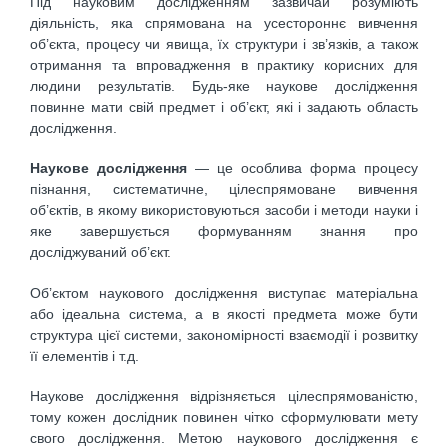
Під науковим дослідженням зазвичай розуміють
діяльність, яка спрямована на усестороннє вивчення
об’єкта, процесу чи явища, їх структури і зв’язків, а також
отримання та впровадження в практику корисних для
людини результатів. Будь-яке наукове дослідження
повинне мати свій предмет і об’єкт, які і задають область
дослідження.
Наукове дослідження
— це особлива форма процесу
пізнання, систематичне, цілеспрямоване вивчення
об’єктів, в якому використовуються засоби і методи науки і
яке завершується формуванням знання про
досліджуваний об’єкт.
Об’єктом наукового дослідження виступає матеріальна
або ідеальна система, а в якості предмета може бути
структура цієї системи, закономірності взаємодії і розвитку
її елементів і т.д.
Наукове дослідження відрізняється цілеспрямованістю,
тому кожен дослідник повинен чітко сформулювати мету
свого дослідження. Метою наукового дослідження є