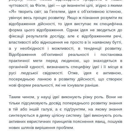
чуттєвості; за Фіхте, ідеї — це іманентні цілі, згідно з якими
«Я» творить світ; за Гегелем, ідея є об’єктивною істиною,
увінчує весь процес розвитку. Якщо ж пізнання розуміти як
відображення дійсності, то ідея виступає як специфічна
форма цього відображення. Однак ідея не зводиться до
фіксації результатів досліду, але є відображенням речі,
властивості або відношення не просто в їх наявному бутті,
а у необхідності і можливості, в тенденції розвитку.
Відображення об’єктивної реальності і постановка
практичної мети перед людиною, що знаходяться в
органічній єдності, визначають специфіку ідеї і її місце в
русі людської свідомості. Отже, ідея є активною,
посередньою ланкою в розвитку дійсності, що створює
нові форми реальності, які не існували раніше.
Таким чином, у науці ідеї виконують різну роль. Вони не
тільки підсумовують досвід попереднього розвитку знання
в тій або іншій галузі, а є підґрунтям, на якому знання
синтезуються в деяку цілісну систему. Ідеї виконують роль
активних евристичних принципів пояснення явищ, пошуків
нових шляхів вирішення проблем.