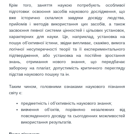
Крім того, заняття наукою потребують особливої
підготовки: освоєння засобів наукового дослідження, що
вже історично склалися завдяки досвіду людства,
прийомів і методів використання цих засобів, а також
засвоєння певної системи цінностей і цільових установок,
характерних для науки. Це, наприклад, установка на
пошук об’єктивної істини, звідки випливає, скажімо, вимога
логічної несуперечності теорії та її експериментального
підтвердження, або установка на постійне зростання
знань, отримання нового знання, що передбачає
заборону на плагіат, допустимість критичного перегляду
підстав наукового пошуку та ін.
Таким чином, головними ознаками наукового пізнання
світу є:
предметність і об’єктивність наукового знання;
вивчення об’єктів, порівняно незалежних від
повсякденного досвіду та сьогоденних можливостей
використання результатів.
Види пізнання
: