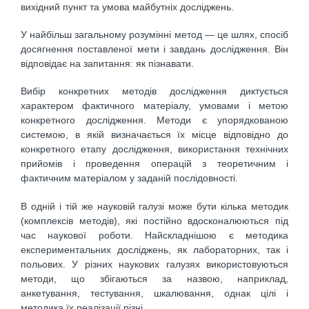
вихідний пункт та умова майбутніх досліджень.
У найбільш загальному розумінні метод — це шлях, спосіб
досягнення поставленої мети і завдань дослідження. Він
відповідає на запитання: як пізнавати.
Вибір конкретних методів дослідження диктується
характером фактичного матеріалу, умовами і метою
конкретного дослідження. Методи є упорядкованою
системою, в якій визначається їх місце відповідно до
конкретного етапу дослідження, використання технічних
прийомів і проведення операцій з теоретичним і
фактичним матеріалом у заданій послідовності.
В одній і тій же науковій галузі може бути кілька методик
(комплексів методів), які постійно вдосконалюються під
час наукової роботи. Найскладнішою є методика
експериментальних досліджень, як лабораторних, так і
польових. У різних наукових галузях використовуються
методи, що збігаються за назвою, наприклад,
анкетування, тестування, шкалювання, однак цілі і
методика їх реалізації різні.