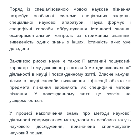
Поряд із спеціалізованою мовою наукове пізнання
потребує особливої системи спеціальних знарядь,
спеціальної наукової апаратури. Наука формує і
специфічні способи обґрунтування істинності знання:
експериментальний контроль за отриманим знанням,
виведеність одних знань з інших, істинність яких уже
доведено.
Важливою рисою науки є також її активний пошуковий
характер. Тому докорінно різняться й методи пізнавальної
діяльності в науці і повсякденному житті. Власне кажучи,
тільки в науці способи визначення і фіксації об’єкта як
предмета пізнання вирізняють як специфічні методи
пізнання. У повсякденному житті це зовсім не
усвідомлюється.
У процесі накопичення знань про методи наукової
діяльності сформувалася методологія як особлива галузь
наукового дослідження, призначена спрямовувати
науковий пошук.