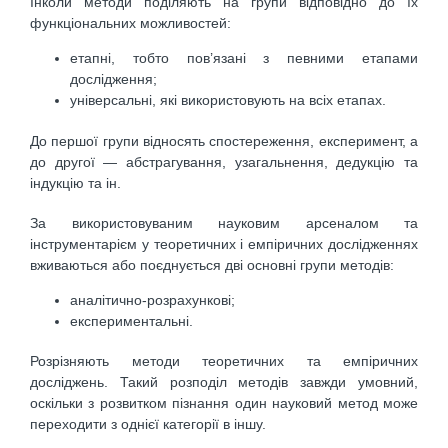
Інколи методи поділяють на групи відповідно до їх
функціональних можливостей:
етапні, тобто пов’язані з певними етапами
дослідження;
універсальні, які використовують на всіх етапах.
До першої групи відносять спостереження, експеримент, а
до другої — абстрагування, узагальнення, дедукцію та
індукцію та ін.
За використовуваним науковим арсеналом та
інструментарієм у теоретичних і емпіричних дослідженнях
вживаються або поєднується дві основні групи методів:
аналітично-розрахункові;
експериментальні.
Розрізняють методи теоретичних та емпіричних
досліджень. Такий розподіл методів завжди умовний,
оскільки з розвитком пізнання один науковий метод може
переходити з однієї категорії в іншу.