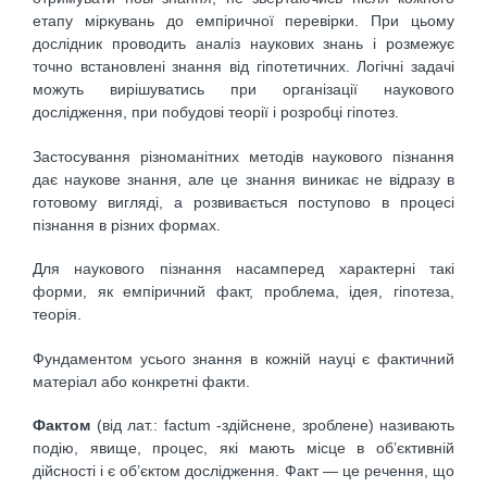
етапу міркувань до емпіричної перевірки. При цьому
дослідник проводить аналіз наукових знань і розмежує
точно встановлені знання від гіпотетичних. Логічні задачі
можуть вирішуватись при організації наукового
дослідження, при побудові теорії і розробці гіпотез.
Застосування різноманітних методів наукового пізнання
дає наукове знання, але це знання виникає не відразу в
готовому вигляді, а розвивається поступово в процесі
пізнання в різних формах.
Для наукового пізнання насамперед характерні такі
форми, як емпіричний факт, проблема, ідея, гіпотеза,
теорія.
Фундаментом усього знання в кожній науці є фактичний
матеріал або конкретні факти.
Фактом
(від лат.: factum -здійснене, зроблене) називають
подію, явище, процес, які мають місце в об’єктивній
дійсності і є об’єктом дослідження. Факт — це речення, що