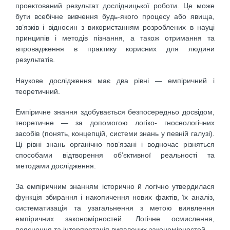
проектований результат дослідницької роботи. Це може
бути всебічне вивчення будь-якого процесу або явища,
зв’язків і відносин з використанням розроблених в науці
принципів і методів пізнання, а також отримання та
впровадження в практику корисних для людини
результатів.
Наукове дослідження має два рівні — емпіричний і
теоретичний.
Емпіричне знання здобувається безпосередньо досвідом,
теоретичне — за допомогою логіко- гносеологічних
засобів (понять, концепцій, системи знань у певній галузі).
Ці рівні знань органічно пов’язані і водночас різняться
способами відтворення об’єктивної реальності та
методами дослідження.
За емпіричним знанням історично й логічно утвердилася
функція збирання і накопичення нових фактів, їх аналіз,
систематизація та узагальнення з метою виявлення
емпіричних закономірностей. Логічне осмислення,
пояснення та інтерпретація виявлених закономірностей —