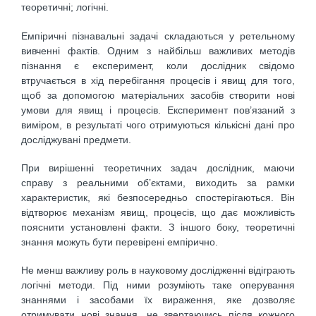
теоретичні; логічні.
Емпіричні пізнавальні задачі складаються у ретельному
вивченні фактів. Одним з найбільш важливих методів
пізнання є експеримент, коли дослідник свідомо
втручається в хід перебігання процесів і явищ для того,
щоб за допомогою матеріальних засобів створити нові
умови для явищ і процесів. Експеримент пов’язаний з
виміром, в результаті чого отримуються кількісні дані про
досліджувані предмети.
При вирішенні теоретичних задач дослідник, маючи
справу з реальними об’єктами, виходить за рамки
характеристик, які безпосередньо спостерігаються. Він
відтворює механізм явищ, процесів, що дає можливість
пояснити установлені факти. З іншого боку, теоретичні
знання можуть бути перевірені емпірично.
Не менш важливу роль в науковому дослідженні відіграють
логічні методи. Під ними розуміють таке оперування
знаннями і засобами їх вираження, яке дозволяє
отримувати нові знання, не звертаючись після кожного