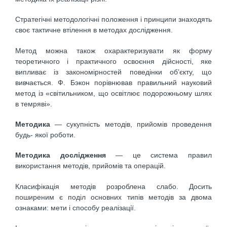
Стратегічні методологічні положення і принципи знаходять
своє тактичне втілення в методах дослідження.
Метод можна також охарактеризувати як форму
теоретичного і практичного освоєння дійсності, яке
випливає із закономірностей поведінки об’єкту, що
вивчається. Ф. Бэкон порівнював правильний науковий
метод із «світильником, що освітлює подорожньому шлях
в темряві».
Методика
— сукупність методів, прийомів проведення
будь- якої роботи.
Методика дослідження
— це система правил
використання методів, прийомів та операцій.
Класифікація методів розроблена слабо. Досить
поширеним є поділ основних типів методів за двома
ознаками: мети і способу реалізації.