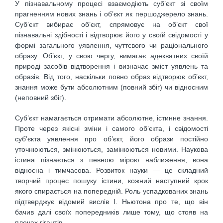
У пізнавальному процесі взаємодіють суб’єкт зі своїм
прагненням нових знань і об’єкт як першоджерело знань.
Суб’єкт вибирає об’єкт, спрямовує на об’єкт свої
пізнавальні здібності і відтворює його у своїй свідомості у
формі загального уявлення, чуттєвого чи раціонального
образу. Об’єкт, у свою чергу, вимагає адекватних своїй
природі засобів відтворення і визначає зміст уявлень та
образів. Від того, наскільки повно образ відтворює об’єкт,
знання може бути абсолютним (повний збіг) чи відносним
(неповний збіг).
Суб’єкт намагається отримати абсолютне, істинне знання.
Проте через якісні зміни і самого об’єкта, і свідомості
суб’єкта уявлення про об’єкт, його образи постійно
уточнюються, змінюються, замінюються новими. Наукова
істина пізнається з певною мірою наближення, вона
відносна і тимчасова. Розвиток науки — це складний
творчий процес пошуку істини, кожний наступний крок
якого спирається на попередній. Роль успадкованих знань
підтверджує відомий вислів І. Ньютона про те, що він
бачив далі своїх попередників лише тому, що стояв на
плечах гігантів.