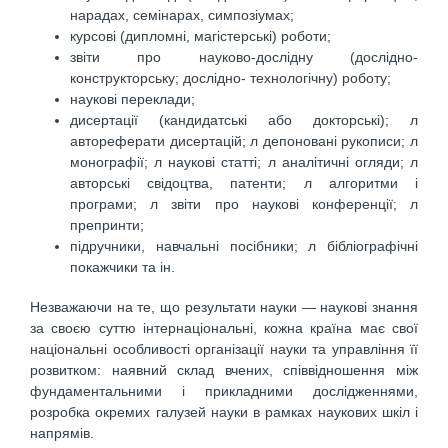
нарадах, семінарах, симпозіумах;
курсові (дипломні, магістерські) роботи;
звіти про науково-дослідну (дослідно-
конструкторську; дослідно- технологічну) роботу;
наукові переклади;
дисертації (кандидатські або докторські); л
автореферати дисертацій; л депоновані рукописи; л
монографії; л наукові статті; л аналітичні огляди; л
авторські свідоцтва, патенти; л алгоритми і
програми; л звіти про наукові конференції; л
препринти;
підручники, навчальні посібники; л бібліографічні
покажчики та ін.
Незважаючи на те, що результати науки — наукові знання
за своєю суттю інтернаціональні, кожна країна має свої
національні особливості організації науки та управління її
розвитком: наявний склад вчених, співвідношення між
фундаментальними і прикладними дослідженнями,
розробка окремих галузей науки в рамках наукових шкіл і
напрямів.