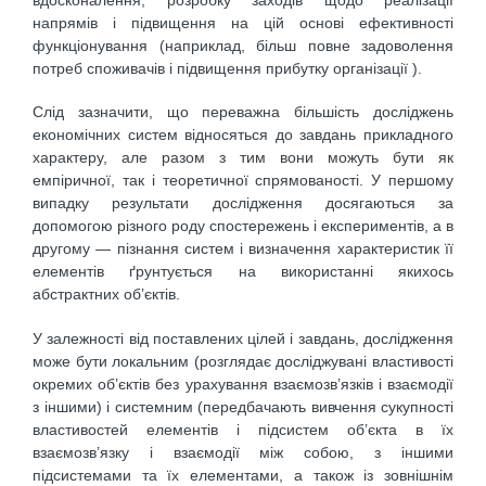
напрямів і підвищення на цій основі ефективності
функціонування (наприклад, більш повне задоволення
потреб споживачів і підвищення прибутку організації ).
Слід зазначити, що переважна більшість досліджень
економічних систем відносяться до завдань прикладного
характеру, але разом з тим вони можуть бути як
емпіричної, так і теоретичної спрямованості. У першому
випадку результати дослідження досягаються за
допомогою різного роду спостережень і експериментів, а в
другому — пізнання систем і визначення характеристик її
елементів ґрунтується на використанні якихось
абстрактних об’єктів.
У залежності від поставлених цілей і завдань, дослідження
може бути локальним (розглядає досліджувані властивості
окремих об’єктів без урахування взаємозв’язків і взаємодії
з іншими) і системним (передбачають вивчення сукупності
властивостей елементів і підсистем об’єкта в їх
взаємозв’язку і взаємодії між собою, з іншими
підсистемами та їх елементами, а також із зовнішнім