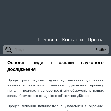
Головна
Контакти
Про нас
Основні види і ознаки наукового
дослідження
Процес руху людської думки від незнання до знання
називають науковим пізнанням. Діалектика процесу
пізнання полягає у суперечності між обмеженістю наших
знань і безмежною складністю об’єктивної дійсності.
Процес пізнання починається з узагальнення окремих,
часом непов’язаних між собою фактів, які поступово