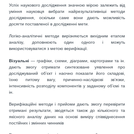
Успіх наукового дослідження значною мірою залежить від
уміння науковця вибрати найрезультативніші методи
дослідження, оскільки саме вони дають можливість
досягти поставленої в дослідженні мети.
Логіко-аналітичні методи вирізняються вихідним етапом
аналізу, доповнюють один одного і можуть
використовуватися з метою верифікації.
Візуальні
— графіки, схеми, діаграми, картограми та ін.
дають змогу отримати синтезоване уявлення про
досліджуваний об’єкт і наочно показати його складові,
їхню питому вагу, причинно-наслідкові зв’язки,
інтенсивність розподілу компонентів у заданому об’ємі та
ін.
Верифікаційні методи і прийоми дають змогу перевірити
отримані результати, зводяться також до кількісного та
якісного аналізу даних на основі виміру співвіднесення
постійних і змінних чинників