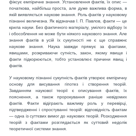
фіксує емпіричне знання. Установлення фактів, їх опис —
початкова, найбільш проста, але дуже важлива форма, в
якій виявляється наукове знання. Роль фактів у науковому
пізнанні величезна. Як відзначав І. П. Павлов, факти — це
крила науки. Без фактичного матеріалу, умілого відбору їх
і обособлення не може бути ніякого наукового знання. Але
знання фактів в усій їх сукупності не є ще справжнє
наукове знання. Наука завжди прямує за фактами,
явищами, розкриваючи сутність, закон, якому явище і
факти підкорюються, тобто установлює причини явищ і
фактів.
У науковому пізнанні сукупність фактів утворює емпіричну
основу для висування гіпотез і створення теорій.
Завданням наукової теорії є описування фактів, їх
пояснення, а також пророкування раніше невідомих
фактів. Факти відіграють важливу роль у перевірці,
підтвердженні і спростуванні теорій: відповідність фактам
— одна із суттєвих вимог до наукових теорій. Розходження
теорій з фактами розглядається як суттєвий недолік
теоретичної системи знання.