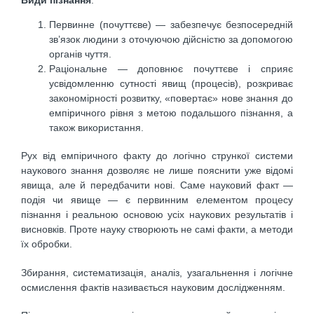
Первинне (почуттєве) — забезпечує безпосередній
зв’язок людини з оточуючою дійсністю за допомогою
органів чуття.
Раціональне — доповнює почуттєве і сприяє
усвідомленню сутності явищ (процесів), розкриває
закономірності розвитку, «повертає» нове знання до
емпіричного рівня з метою подальшого пізнання, а
також використання.
Рух від емпіричного факту до логічно стрункої системи
наукового знання дозволяє не лише пояснити уже відомі
явища, але й передбачити нові. Саме науковий факт —
подія чи явище — є первинним елементом процесу
пізнання і реальною основою усіх наукових результатів і
висновків. Проте науку створюють не самі факти, а методи
їх обробки.
Збирання, систематизація, аналіз, узагальнення і логічне
осмислення фактів називається науковим дослідженням.