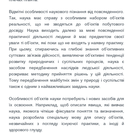
Відмітні особливості наукового пізнання від повсякденного.
Так, наука має справу з особливим набором об’єктів
реальності, що не зводяться до об’єктів побутового
досвіду. Наука виходить далеко за межі повсякденної
практичної діяльності людини й має предметом своєї
уваги ті об’єкти, які поки що не входять у наявну практику.
При цьому, спираючись на глибокі знання об’єктивних
суттєвих зв’язків дійсності, виявляючи об’єктивні тенденції
розвитку природничих і суспільних процесів, наука є
засобом передбачення наслідків людської діяльності,
розкриває методику прийняття рішень у цій діяльності.
Тому передбачення майбутніх змін у природі і суспільстві
також є одним з найважливіших завдань науки.
Особливості об’єктів науки потребують і нових засобів для
їх освоєння. Наприклад, щоб описати явища, які вивчає
наука, якомога чіткіше фіксувати поняття та визначення,
наука розробила спеціальну мову для опису об’єктів,
незвичайних з погляду існуючої практики, а іноді й
здорового глузду.