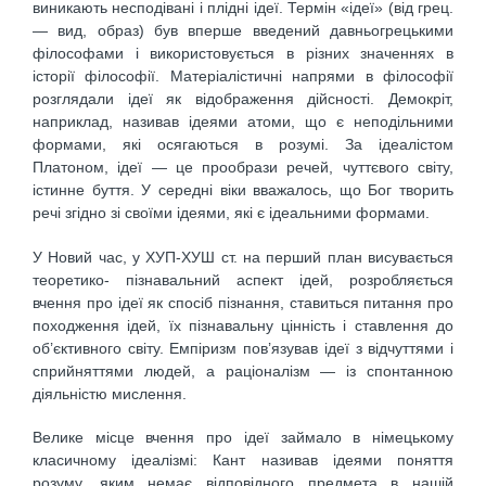
виникають несподівані і плідні ідеї. Термін «ідеї» (від грец.
— вид, образ) був вперше введений давньогрецькими
філософами і використовується в різних значеннях в
історії філософії. Матеріалістичні напрями в філософії
розглядали ідеї як відображення дійсності. Демокріт,
наприклад, називав ідеями атоми, що є неподільними
формами, які осягаються в розумі. За ідеалістом
Платоном, ідеї — це прообрази речей, чуттєвого світу,
істинне буття. У середні віки вважалось, що Бог творить
речі згідно зі своїми ідеями, які є ідеальними формами.
У Новий час, у ХУП-ХУШ ст. на перший план висувається
теоретико- пізнавальний аспект ідей, розробляється
вчення про ідеї як спосіб пізнання, ставиться питання про
походження ідей, їх пізнавальну цінність і ставлення до
об’єктивного світу. Емпіризм пов’язував ідеї з відчуттями і
сприйняттями людей, а раціоналізм — із спонтанною
діяльністю мислення.
Велике місце вчення про ідеї займало в німецькому
класичному ідеалізмі: Кант називав ідеями поняття
розуму, яким немає відповідного предмета в нашій