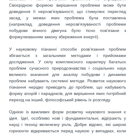
Своєрідною формою вирішення проблеми може бути
доведення її нерозв’язуваності, що стимулює перегляд
засад, у межах яких проблема була поставлена
(наприклад, доведення нерозв’язуваності проблеми
побудови вічного двигуна було тісно пов’язане з
формулюванням закону збереження енергії).
У науковому пізнанні способи розв’язання проблем
збігаються з загальними методами і прийомами
дослідження. У силу комплексного характеру багатьох
проблем сучасного природознавства і соціальних наук
великого значення для аналізу побудови і динаміки
проблем набувають системні методи. Розвиток наукового
пізнання нерідко приводить до проблем, що набувають
форму апорій і парадоксів, для вирішення яких потрібний
перехід на інший, філософський рівень їх розгляду.
Однією із важливих форм розвитку наукового знання є
ідея. Ідеї, особливо нові і фундаментальні, відіграють у
науці і техніці величезну роль. Добре відомо, які широкі
горизонти відкриваються перед наукою у випадках, коли