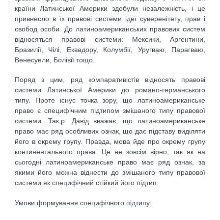
країни Латинської Америки здобули незалежність, і це
привнесло в їх правові системи ідеї суверенітету, прав і
свобод особи. До латиноамериканських правових систем
відносяться правові системи: Мексики, Аргентини,
Бразилії, Чілі, Еквадору, Колумбії, Уругваю, Парагваю,
Венесуели, Болівії тощо.
Поряд з цим, ряд компаративістів відносять правові
системи Латинської Америки до романо-германського
типу. Проте існує точка зору, що латиноамериканське
право є специфічним підтипом змішаного типу правової
системи. Так,р. Давід вважає, що латиноамериканське
право має ряд особливих ознак, що дає підставу виділяти
його в окрему групу. Правда, мова йде про окрему групу
континентального права. Це не зовсім вірно, так як на
сьогодні латиноамериканське право має ряд ознак, за
якими його можна віднести до змішаного типу правової
системи як специфічний стійкий його підтип.
Умови формування специфічного підтипу: