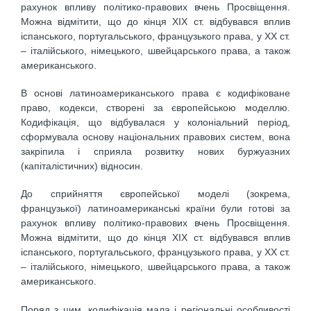
рахунок впливу політико-правових вчень Просвіщення.
Можна відмітити, що до кінця ХІХ ст. відбувався вплив
іспанського, португальського, французького права, у ХХ ст.
– італійського, німецького, швейцарського права, а також
американського.
В основі латиноамериканського права є кодифіковане
право, кодекси, створені за європейською моделлю.
Кодифікація, що відбувалася у колоніальний період,
сформувала основу національних правових систем, вона
закріпила і сприяла розвитку нових буржуазних
(капіталістичних) відносин.
До сприйняття європейської моделі (зокрема,
французької) латиноамериканські країни були готові за
рахунок впливу політико-правових вчень Просвіщення.
Можна відмітити, що до кінця ХІХ ст. відбувався вплив
іспанського, португальського, французького права, у ХХ ст.
– італійського, німецького, швейцарського права, а також
американського.
Поряд з цим, кодифікація мала і регіональні особливості