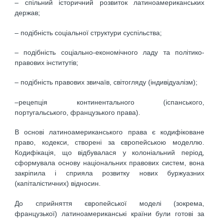
– спільний історичний розвиток латиноамериканських
держав;
– подібність соціальної структури суспільства;
– подібність соціально-економічного ладу та політико-
правових інститутів;
– подібність правових звичаїв, світогляду (індивідуалізм);
–рецепція континентального (іспанського,
португальського, французького права).
В основі латиноамериканського права є кодифіковане
право, кодекси, створені за європейською моделлю.
Кодифікація, що відбувалася у колоніальний період,
сформувала основу національних правових систем, вона
закріпила і сприяла розвитку нових буржуазних
(капіталістичних) відносин.
До сприйняття європейської моделі (зокрема,
французької) латиноамериканські країни були готові за