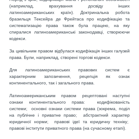
(наприклад, врахування досвіду інших
латиноамериканських країн). Доктринальна робота
бразильця Тексейра де Фрейтаса про кодифікацію та
систематизацію права також була працею, на яку
спиралися латиноамериканські законодавці, створюючи
кодекси.
За цивільним правом відбулася кодифікація інших галузей
права. Були, наприклад, створені торгові кодекси.
Для латиноамериканських правових систем є
характерним запозичення, рецепція як ознак
континентального, так і загального права.
Латиноамериканським правом рецептовані наступні
ознаки континентального права: кодифікованість
системи; основні ознаки системи права (зокрема, поділ
на публічне і приватне право; абстрактний характер
юридичної норми; правові ідеї та юридичну техніку;
правові інститути приватного права (на сучасному етапі).