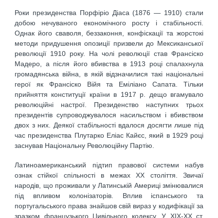
Роки президенства Порфіріо Діаса (1876 — 1910) стали
добою нечуваного економічного росту і стабільності.
Однак його сваволя, беззаконня, конфіскації та жорстокі
методи придушення опозиції призвели до Мексиканської
революції 1910 року. На чолі революції став Франсіско
Мадеро, а після його вбивства в 1913 році спалахнула
громадянська війна, в якій відзначилися такі національні
герої як Франсіско Війя та Еміліано Сапата. Тільки
прийняття конституції країни в 1917 р. дещо вгамувало
революційні настрої. Президенство наступних трьох
президентів супроводжувалося насильством і вбивством
двох з них. Деякої стабільності вдалося досягти лише під
час президенства Плутарко Еліас Кайєс, який в 1929 році
заснував Національну Революційну Партію.
Латиноамериканський підтип правової системи набув
ознак стійкої спільності в межах ХХ століття. Звичаї
народів, що проживали у Латинській Америці змінювалися
під впливом колонізаторів. Вплив іспанського та
португальського права знайшов свій вираз у кодифікації за
зразком французького Цивільного кодексу. У ХІХ-ХХ ст.