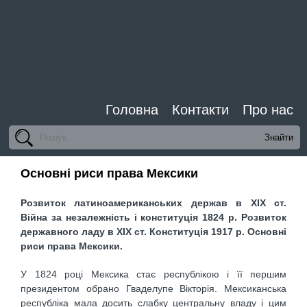
Головна
Контакти
Про нас
Основні риси права Мексики
Розвиток латиноамериканських держав в ХІХ ст.
Війна за незалежність і конституція 1824 р. Розвиток
державного ладу в ХІХ ст. Конституція 1917 р. Основні
риси права Мексики.
У 1824 році Мексика стає республікою і її першим
президентом обрано Гваделупе Вікторія. Мексиканська
республіка мала досить слабку центральну владу і цим