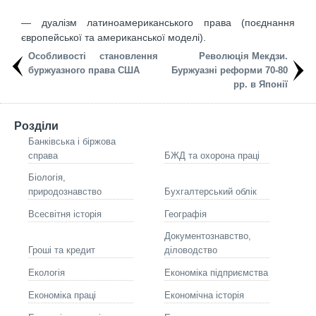
— дуалізм латиноамериканського права (поєднання
європейської та американської моделі).
Особливості становлення
Революція Мекдзи.
буржуазного права США
Буржуазні реформи 70-80
рр. в Японії
Розділи
Банківська і біржова
справа
БЖД та охорона праці
Біологія,
природознавство
Бухгалтерський облік
Всесвітня історія
Географія
Документознавство,
Гроші та кредит
діловодство
Екологія
Економіка підприємства
Економіка праці
Економічна історія