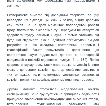
рівні залежності між досліджуваними параметрами і
змінними.
Експеримент вимагає від дослідника творчості, пошуку
несподіваних підходів і рішень. У зв’язку з цим доречно
спинитися ще на двох моментах попередньої роботи
щодо постановки експерименту. Передусім це стосується
здорового глузду, оскільки «наука не тільки залежить від
буденної свідомості, яка є надійним обґрунтуванням для
розроблення нею складних езотеричних прийомів і
квантифікації; багато результатів і досягнення цієї
езотеричної науки піддаються до того ж перехресній
валідизації з позицій здорового глузду» [4, с. 152]. Логіка
здорового глузду, результати спостережень, досвід істотно
можуть доповнити кількісні дані; це особливо важливо в
тих випадках, коли неможливо достатньо встановити
кількісні показники досліджуваних методичних процесів.
Другий момент стосується моделювання об’єкта
експерименту. Воно ґрунтується на принципах подібності і
припускає вичленення найзначущих для вивчення сторін,
встановлення функціональної залежності між