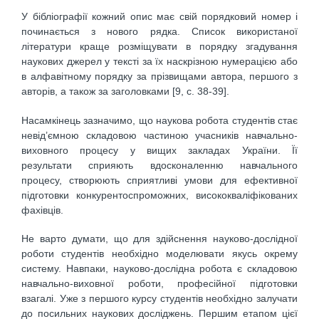
У бібліографії кожний опис має свій порядковий номер і
починається з нового рядка. Список використаної
літератури краще розміщувати в порядку згадування
наукових джерел у тексті за їх наскрізною нумерацією або
в алфавітному порядку за прізвищами автора, першого з
авторів, а також за заголовками [9, c. 38-39].
Насамкінець зазначимо, що наукова робота студентів стає
невід’ємною складовою частиною учасників навчально-
виховного процесу у вищих закладах України. Її
результати сприяють вдосконаленню навчального
процесу, створюють сприятливі умови для ефективної
підготовки конкурентоспроможних, висококваліфікованих
фахівців.
Не варто думати, що для здійснення науково-дослідної
роботи студентів необхідно моделювати якусь окрему
систему. Навпаки, науково-дослідна робота є складовою
навчально-виховної ро­боти, професійної підготовки
взагалі. Уже з першого курсу студентів необхідно залучати
до посильних наукових досліджень. Першим етапом цієї