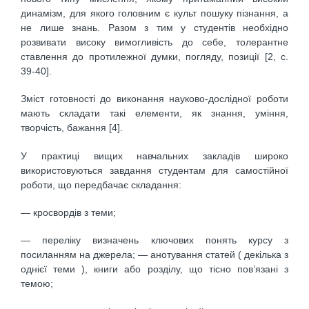
динамізм, для якого головним є культ пошуку пізнання, а
не лише знань. Разом з тим у студентів необхідно
розвивати високу вимогливість до себе, толерантне
ставлення до протилежної думки, погляду, позиції [2, c.
39-40].
Зміст готовності до виконання науково-дослідної роботи
мають складати такі елементи, як знання, уміння,
творчість, бажання [4].
У практиці вищих навчальних закладів широко
використовуються завдання студентам для самостійної
роботи, що передбачає складання:
— кросвордів з теми;
— переліку визначень ключових понять курсу з
посиланням на джерела; — анотування статей ( декілька з
однієї теми ), книги або розділу, що тісно пов’язані з
темою;