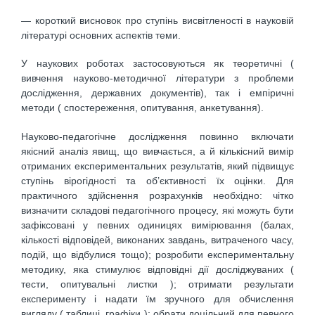
— короткий висновок про ступінь висвітленості в науковій
літературі основних аспектів теми.
У наукових роботах застосовуються як теоретичні (
вивчення науково-методичної літератури з проблеми
дослідження, державних документів), так і емпіричні
методи ( спостереження, опитування, анкетування).
Науково-педагогічне дослідження повинно включати
якісний аналіз явищ, що вивчається, а й кількісний вимір
отриманих експериментальних результатів, який підвищує
ступінь вірогідності та об’єктивності їх оцінки. Для
практичного здійснення розрахунків необхідно: чітко
визначити складові педагогічного процесу, які можуть бути
зафіксовані у певних одиницях вимірювання (балах,
кількості відповідей, виконаних завдань, витраченого часу,
подій, що відбулися тощо); розробити експериментальну
методику, яка стимулює відповідні дії досліджуваних (
тести, опитувальні листки ); отримати результати
експерименту і надати їм зручного для обчислення
вигляду ( таблиці, графіки ); обрати доцільний для певного