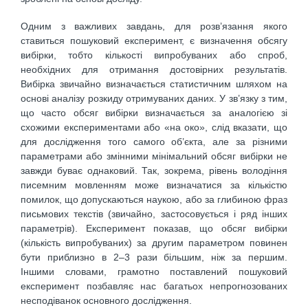
Одним з важливих завдань, для розв’язання якого
ставиться пошуковий експеримент, є визначення обсягу
вибірки, тобто кількості випробуваних або спроб,
необхідних для отримання достовірних результатів.
Вибірка звичайно визначається статистичним шляхом на
основі аналізу розкиду отримуваних даних. У зв’язку з тим,
що часто обсяг вибірки визначається за аналогією зі
схожими експериментами або «на око», слід вказати, що
для дослідження того самого об’єкта, але за різними
параметрами або змінними мінімальний обсяг вибірки не
завжди буває однаковий. Так, зокрема, рівень володіння
писемним мовленням може визначатися за кількістю
помилок, що допускаються наукою, або за глибиною фраз
письмових текстів (звичайно, застосовується і ряд інших
параметрів). Експеримент показав, що обсяг вибірки
(кількість випробуваних) за другим параметром повинен
бути приблизно в 2–3 рази більшим, ніж за першим.
Іншими словами, грамотно поставлений пошуковий
експеримент позбавляє нас багатьох непрогнозованих
несподіванок основного дослідження.