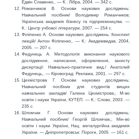
Едвін Славенко,. — К.: Лібра, 2004. — 342 с.
Романчиков В. Основи наукових досліджень:
Навчальний посібник/ Володимир Романчиков;
Українська академія бізнесу та підприємництва. —
К.: Центр учбової літератури, 2007. — 254 с.
Філіпенко А. Основи наукових досліджень: Конспект
лекцій/ Антон Філіпенко,. — К.: Академвидав, 2004,
2005. — 207 с.
Федунець А. Методологія виконання наукового
дослідження, написання, оформлення, захисту
дисертації: Навчально-практичне вид./ Анатолий
Федунець,. — Кіровоград: Реклама, 2001. — 297 с.
Цехмістрова Г. Основи наукових досліджень:
Навчальний посібник для студентів вищих
навчальних закладів/ Галина Цехмістрова,; М-во
освіти і науки України, КУТЕП. — К.: Слово, 2003. —
235 с.
Шломчак Г. Основи наукових досліджень:
Навчальний посібник/ Георгій Шломчак,; Мін-во
освіти і науки України, Нац. металургійна академія
України. — Дніпропетровськ: Пороги, 2005. — 161 с.