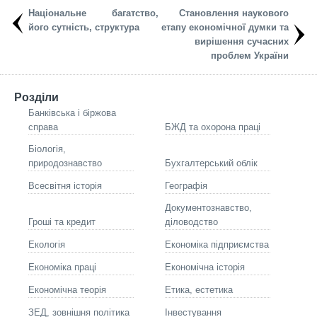
Національне багатство,
Становлення наукового
його сутність, структура
етапу економічної думки та
вирішення сучасних
проблем України
Розділи
Банківська і біржова
справа
БЖД та охорона праці
Біологія,
природознавство
Бухгалтерський облік
Всесвітня історія
Географія
Документознавство,
Гроші та кредит
діловодство
Екологія
Економіка підприємства
Економіка праці
Економічна історія
Економічна теорія
Етика, естетика
ЗЕД, зовнішня політика
Інвестування