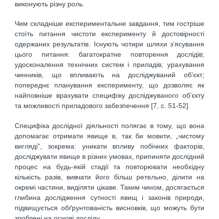
виконують різну роль.
Чим складніше експериментальне завдання, тим гостріше
стоїть питання чистоти експерименту й достовірності
одержаних результатів. Існують чотири шляхи з’ясування
цього питання: багатократне повторення дослідів;
удосконалення технічних систем і приладів; урахування
чинників, що впливають на досліджуваний об’єкт;
попереднє планування експерименту, що дозволяє як
найповніше врахувати специфіку досліджуваного об’єкту
та можливості приладового забезпечення [7, c. 51-52].
Специфіка дослідної діяльності полягає в тому, що вона
допомагає отримати явище в, так би мовити, „чистому
вигляді”, зокрема: уникати впливу побічних факторів,
досліджувати явище в різних умовах, припиняти дослідний
процес на будь-якій стадії та повторювати необхідну
кількість разів, вивчати його більш ретельно, ділити на
окремі частини, виділяти цікаве. Таким чином, досягається
глибина дослідження сутності явищ і законів природи,
підвищується обґрунтованість висновків, що можуть бути
зроблені на основі досліду.