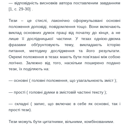
— відповідність висновків автора поставленим завданням
[1, c. 29-30] .
Тези – це стислі, лаконічно сформульовані основні
положення доповіді, повідомлення тощо. Вони включають
виклад основних думок праці від початку до кінця, а не
лише її дослідницької частини. У тезах однією-двома
фразами обґрунтовують тему, викладають історію
питання, методику дослідження та його результати.
Окремі положення в тезах мають бути пов’язані між собою
логічно. Залежно від того, наскільки поширено подано
тези, їх поділяють на:
— основні ( головні положення, що узагальнюють зміст );
— прості ( головні думки в змістовій частині тексту );
— складні ( запис, що включає в себе як основні, так і
прості тези).
Тези можуть бути цитатними, вільними, комбінованими.