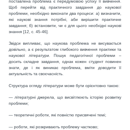
поставлена проблема є передумовою успіху її вивчення.
Щоб перейти від практичного завдання до наукової
проблеми, необхідно виконати два процеси: а) визначити,
які наукові знання потрібні, аби вирішити практичне
завдання; б) встановити, чи є для цього необхідні наукові
знання [12, c. 45-46].
Звідси випливає, що наукова проблема не висувається
довільно, а є результатом глибокого вивчення практики та
наукової літератури. Пошук педагогічної проблеми –
досить складне завдання, однак кожен студент повинен
знати, де і як виникає проблема, вміти доводити її
актуальність та своєчасність.
Структура огляду літератури може бути орієнтовно такою:
— літературні джерела, що висвітлюють історію розвитку
проблеми;
— теоретичні роботи, які повністю присвячені темі;
— роботи, які розкривають проблему частково;