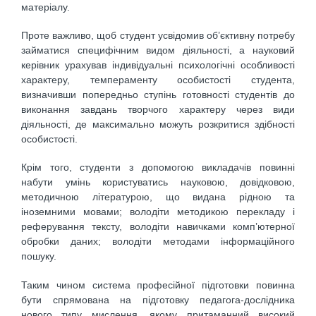
матеріалу.
Проте важливо, щоб студент усвідомив об’єктивну потребу
займатися специфічним видом діяльності, а науковий
керівник урахував індивідуальні психологічні особливості
характеру, темпераменту особистості студента,
визначивши попередньо ступінь готовності студентів до
виконання завдань творчого характеру через види
діяльності, де максимально можуть розкритися здібності
особистості.
Крім того, студенти з допомогою викладачів повинні
набути умінь користуватись науковою, довідковою,
методичною літературою, що видана рідною та
іноземними мовами; володіти методикою перекладу і
реферування тексту, володіти навичками комп’ютерної
обробки даних; володіти методами інформаційного
пошуку.
Таким чином система професійної підготовки повинна
бути спрямована на підготовку педагога-дослідника
нового типу мислення, якому притаманний високий