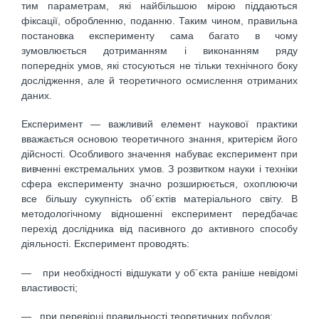
тим параметрам, які найбільшою мірою піддаються
фіксації, обробленню, поданню. Таким чином, правильна
постановка експерименту сама багато в чому
зумовлюється дотриманням і виконанням ряду
попередніх умов, які стосуються не тільки технічного боку
дослідження, але й теоретичного осмислення отриманих
даних.
Експеримент — важливий елемент наукової практики
вважається основою теоретичного знання, критерієм його
дійсності. Особливого значення набуває експеримент при
вивченні екстремальних умов. З розвитком науки і техніки
сфера експерименту значно розширюється, охоплюючи
все більшу сукупність об´єктів матеріального світу. В
методологічному відношенні експеримент передбачає
перехід дослідника від пасивного до активного способу
діяльності. Експеримент проводять:
— при необхідності відшукати у об´єкта раніше невідомі
властивості;
— при перевірці правильності теоретичних побудов;