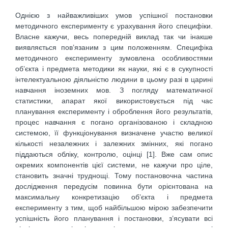
Однією з найважливіших умов успішної постановки
методичного експерименту є урахування його специфіки.
Власне кажучи, весь попередній виклад так чи інакше
виявляється пов’язаним з цим положенням. Специфіка
методичного експерименту зумовлена особливостями
об’єкта і предмета методики як науки, які є в сукупності
інтелектуальною діяльністю людини в цьому разі в царині
навчання іноземних мов. З погляду математичної
статистики, апарат якої використовується під час
планування експерименту і оброблення його результатів,
процес навчання є погано організованою і складною
системою, її функціонування визначене участю великої
кількості незалежних і залежних змінних, які погано
піддаються обліку, контролю, оцінці [1]. Вже сам опис
окремих компонентів цієї системи, не кажучи про ціле,
становить значні труднощі. Тому постановочна частина
дослідження передусім повинна бути орієнтована на
максимальну конкретизацію об’єкта і предмета
експерименту з тим, щоб найбільшою мірою забезпечити
успішність його планування і постановки, з’ясувати всі