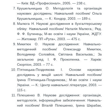
— Київ: ВД «Професіонал», 2005. — 238 с.
Крушельницька О. Методологія та організація
наукових досліджень: Навчальний посібник/ Ольга
Крушельницька,. — К.: Кондор, 2003. — 189 с.
Малюга Н. Наукові дослідження в бухгалтерському
обліку: Навчальний посібник/ Наталія Малюга,; Ред.
Ф. Ф. Бутинець; М-во освіти і науки України, ЖДТУ.
— Житомир: ПП «Рута», 2003. — 475 с.
Микитюк О. Наукові дослідження: Навчально-
методичний посібник/ Олександр Микитюк,
Володимир Соловйов, Світлана Васильєва,; За
загальною ред. І. Ф. Прокопенка. — Харків:
Скорпіон, 2003. – 77 с.
П’ятницька-Позднякова І. Основи наукових
досліджень у вищій школі: Навчальний посібник/
Ірина П’ятницька-Позднякова,; М-во освіти і науки
України. — К.: Центр навчальної літератури, 2003. —
115 с.
Пілюшенко В. Наукове дослідження: організація,
методологія, інформаційне забезпечення: Навчаль-
ний посібник/ Віталій Пілюшенко, Ірина Шкрабак,