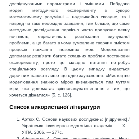
досліджуваними параметрами і змінними. Побудова
моделі методичного експерименту в суворо
математичному розумінні – надзвичайно складне, та і
навряд чи таке необхідне завдання, тим більше, що саме
методичне дослідження первісно часто припускає певну
нечіткість, евристичність розв’язання виучуваної
проблеми, а це багато в чому зумовлене творчим змістом
процесів навчання іноземних мов. Моделювання
допомагає розв’яати багато складних проблем постановки
експерименту, проте це складне питання потребує
спеціального розгляду. В цьому випадку видається
доречним навести лише ще одне зауваження: «Мистецтво
моделювання значною мірою визначається тим чуттям
міри, яке допомагає врівноважувати знання з тим, що
хочеться дізнатися» [5, с. 126].
Список використаної літератури
Артюх С. Основи наукових досліджень: [підручник] /
Українська інженерно-педагогічна академія. — Х. :
УІПА, 2006. — 277с.
Афанасьєв А. Основи наукових досліджень: Навч.