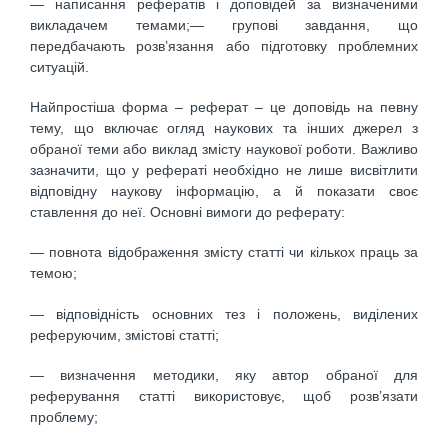
— написання рефератів і доповідей за визначеними
викладачем темами;— групові завдання, що
передбачають розв’язання або підготовку проблемних
ситуацій.
Найпростіша форма – реферат – це доповідь на певну
тему, що включає огляд наукових та інших джерел з
обраної теми або виклад змісту наукової роботи. Важливо
зазначити, що у рефераті необхідно не лише висвітлити
відповідну наукову інформацію, а й показати своє
ставлення до неї. Основні вимоги до реферату:
— повнота відображення змісту статті чи кількох праць за
темою;
— відповідність основних тез і положень, виділених
реферуючим, змістові статті;
— визначення методики, яку автор обраної для
реферування статті використовує, щоб розв’язати
проблему;