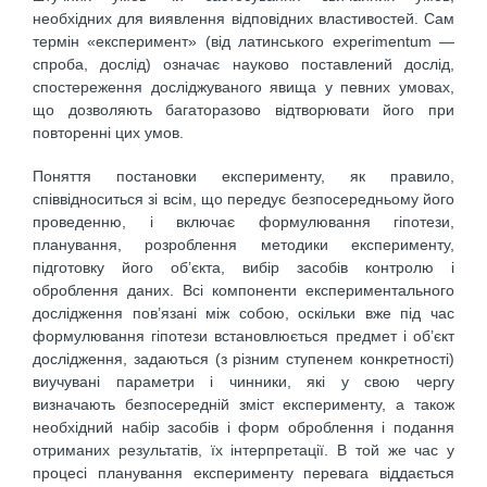
необхідних для виявлення відповідних властивостей. Сам
термін «експеримент» (від латинського experimentum —
спроба, дослід) означає науково поставлений дослід,
спостереження досліджуваного явища у певних умовах,
що дозволяють багаторазово відтворювати його при
повторенні цих умов.
Поняття постановки експерименту, як правило,
співвідноситься зі всім, що передує безпосередньому його
проведенню, і включає формулювання гіпотези,
планування, розроблення методики експерименту,
підготовку його об’єкта, вибір засобів контролю і
оброблення даних. Всі компоненти експериментального
дослідження пов’язані між собою, оскільки вже під час
формулювання гіпотези встановлюється предмет і об’єкт
дослідження, задаються (з різним ступенем конкретності)
виучувані параметри і чинники, які у свою чергу
визначають безпосередній зміст експерименту, а також
необхідний набір засобів і форм оброблення і подання
отриманих результатів, їх інтерпретації. В той же час у
процесі планування експерименту перевага віддається