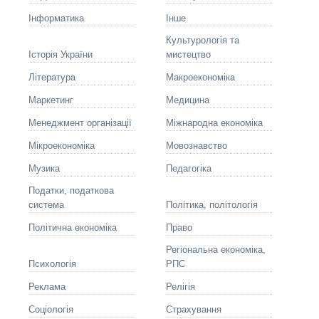
Інформатика
Інше
Культурологія та
Історія України
мистецтво
Літературa
Макроекономіка
Маркетинг
Медицина
Менеджмент організації
Міжнародна економіка
Мікроекономіка
Мовознавство
Музика
Педагогіка
Податки, податкова
система
Політика, політологія
Політична економіка
Право
Регіональна економіка,
Психологія
РПС
Реклама
Релігія
Соціологія
Страхування