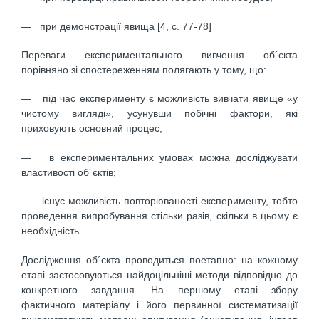
— при демонстрації явища [4, c. 77-78]
Переваги експериментального вивчення об´єкта
порівняно зі спостереженням полягають у тому, що:
— під час експерименту є можливість вивчати явище «у
чистому вигляді», усунувши побічні фактори, які
приховують основний процес;
— в експериментальних умовах можна досліджувати
властивості об´єктів;
— існує можливість повторюваності експерименту, тобто
проведення випробування стільки разів, скільки в цьому є
необхідність.
Дослідження об´єкта проводиться поетапно: на кожному
етапі застосовуються найдоцільніші методи відповідно до
конкретного завдання. На першому етапі збору
фактичного матеріалу і його первинної систематизації