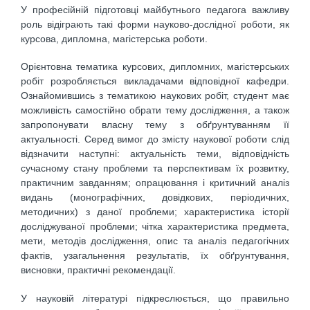
У професійній підготовці майбутнього педагога важливу
роль відіграють такі форми науково-дослідної роботи, як
курсова, дипломна, магістерська роботи.
Орієнтовна тематика курсових, дипломних, магістерських
робіт розробляється викладачами відповідної кафедри.
Ознайомившись з тематикою наукових робіт, студент має
можливість самостійно обрати тему дослідження, а також
запропонувати власну тему з обґрунтуванням її
актуальності. Серед вимог до змісту наукової роботи слід
відзначити наступні: актуальність теми, відповідність
сучасному стану проблеми та перспективам їх розвитку,
практичним завданням; опрацювання і критичний аналіз
видань (монографічних, довідкових, періодичних,
методичних) з даної проблеми; характеристика історії
досліджуваної проблеми; чітка характеристика предмета,
мети, методів дослідження, опис та аналіз педагогічних
фактів, узагальнення результатів, їх обґрунтування,
висновки, практичні рекомендації.
У науковій літературі підкреслюється, що правильно