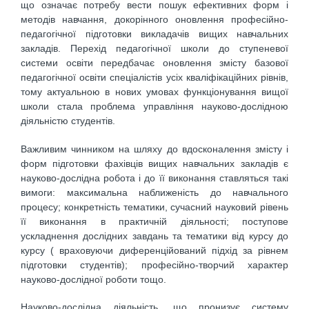
що означає потребу вести пошук ефективних форм і
методів навчання, докорінного оновлення професійно-
педагогічної підготовки викладачів вищих навчальних
закладів. Перехід педагогічної школи до ступеневої
системи освіти передбачає оновлення змісту базової
педагогічної освіти спеціалістів усіх кваліфікаційних рівнів,
тому актуальною в нових умовах функціонування вищої
школи стала проблема управління науково-дослідною
діяльністю студентів.
Важливим чинником на шляху до вдосконалення змісту і
форм підготовки фахівців вищих навчальних закладів є
науково-дослідна робота і до її виконання ставляться такі
вимоги: максимальна наближеність до навчального
процесу; конкретність тематики, сучасний науковий рівень
її виконання в практичній діяльності; поступове
ускладнення дослідних завдань та тематики від курсу до
курсу ( враховуючи диференційований підхід за рівнем
підготовки студентів); професійно-творчий характер
науково-дослідної роботи тощо.
Науково-дослідна діяльність, що пронизує систему