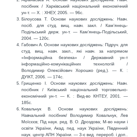
посібник / Харківський національний економічний
ун-т. — Х. : ХНЕУ, 2005. — 96с.
Білоусова Т. Основи наукових досліджень: Навч.
посіб. для студ. вищ. навч. закл. / Кам’янець-
Подільський держ. ун-т. — Кам’янець-Подільський,
2004. — 120с.
Габович А. Основи наукових досліджень: Підруч. для
студ. вищ. навч. закл., які навч. за напрямом
«Інформаційна безпека» / Державний ун-т
інформаційно-комунікаційних технологій /
Володимир Олексійович Хорошко (ред.). — К. :
ДУІКТ, 2006. — 174с.
Грищенко І. Основи наукових досліджень: Навч.
посібник / Київський національний торговельно-
економічний ун-т. — К. : Вид-во КНТЕУ, 2001. —
185с.
Ковальчук В. Основи наукових досліджень:
Навчальний посібник/ Володимир Ковальчук, Лев
Моїсєєв; Під наук. ред. В. О. Дроздова; М-во науки і
освіти України, Акад. пед. наук України, Південний
наук. центр АПН України. — 3-є вид. перероб. і доп..