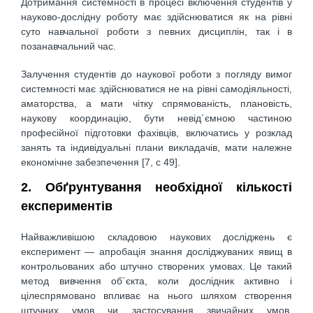
Дотримання системності в процесі включення студентів у
науково-дослідну роботу має здійснюватися як на рівні
суто навчальної роботи з певних дисциплін, так і в
позанавчальний час.
Залучення студентів до наукової роботи з погляду вимог
системності має здійснюватися не на рівні самодіяльності,
аматорства, а мати чітку спрямованість, плановість,
наукову координацію, бути невід´ємною частиною
професійної підготовки фахівців, включатись у розклад
занять та індивідуальні плани викладачів, мати належне
економічне забезпечення [7, c 49].
2. Обґрунтування необхідної кількості
експериментів
Найважливішою складовою наукових досліджень є
експеримент — апробація знання досліджуваних явищ в
контрольованих або штучно створених умовах. Це такий
метод вивчення об´єкта, коли дослідник активно і
цілеспрямовано впливає на нього шляхом створення
штучних умов чи застосування звичайних умов,