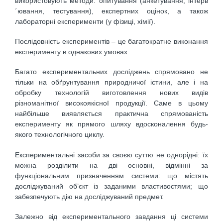
використовують методи: опитування (анкетування, інтерв
´ювання, тестування), експертних оцінок, а також
лабораторні експерименти (у фізиці, хімії).
Послідовність експериментів – це багатократне виконання
експерименту в однакових умовах.
Багато експериментальних досліджень спрямовано не
тільки на обґрунтування природничої істини, але і на
обробку технологій виготовлення нових видів
різноманітної високоякісної продукції. Саме в цьому
найбільше виявляється практична спрямованість
експерименту як прямого шляху вдосконалення будь-
якого технологічного циклу.
Експериментальні засоби за своєю суттю не однорідні: їх
можна розділити на дві основні, відмінні за
функціональним призначенням системи: що містять
досліджуваний об’єкт із заданими властивостями; що
забезпечують дію на досліджуваний предмет.
Залежно від експериментального завдання ці системи