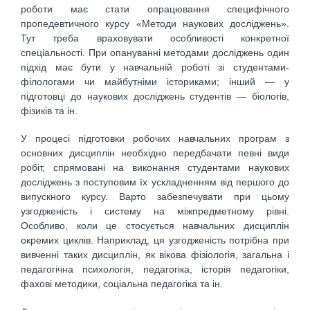
роботи має стати опрацювання специфічного
пропедевтичного курсу «Методи наукових досліджень».
Тут треба враховувати особливості конкретної
спеціальності. При опануванні методами досліджень один
підхід має бути у навчальній роботі зі студентами-
філологами чи майбутніми істориками; інший — у
підготовці до наукових досліджень студентів — біологів,
фізиків та ін.
У процесі підготовки робочих навчальних програм з
основних дисциплін необхідно передбачати певні види
робіт, спрямовані на виконання студентами наукових
досліджень з поступовим їх ускладненням від першого до
випускного курсу. Варто забезпечувати при цьому
узгодженість і систему на міжпредметному рівні.
Особливо, коли це стосується навчальних дисциплін
окремих циклів. Наприклад, ця узгодженість потрібна при
вивченні таких дисциплін, як вікова фізіологія, загальна і
педагогічна психологія, педагогіка, історія педагогіки,
фахові методики, соціальна педагогіка та ін.