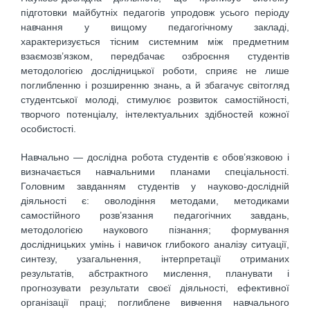
підготовки майбутніх педагогів упродовж усього періоду
навчання у вищому педагогічному закладі,
характеризується тісним системним між предметним
взаємозв’язком, передбачає озброєння студентів
методологією дослідницької роботи, сприяє не лише
поглибленню і розширенню знань, а й збагачує світогляд
студентської молоді, стимулює розвиток самостійності,
творчого потенціалу, інтелектуальних здібностей кожної
особистості.
Навчально — дослідна робота студентів є обов’язковою і
визначається навчальними планами спеціальності.
Головним завданням студентів у науково-дослідній
діяльності є: оволодіння методами, методиками
самостійного розв’язання педагогічних завдань,
методологією наукового пізнання; формування
дослідницьких умінь і навичок глибокого аналізу ситуації,
синтезу, узагальнення, інтерпретації отриманих
результатів, абстрактного мислення, планувати і
прогнозувати результати своєї діяльності, ефективної
організації праці; поглиблене вивчення навчального