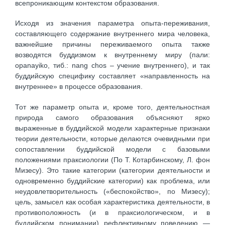
всепроникающим контекстом образования.
Исходя из значения параметра опыта-переживания,
составляющего содержание внутреннего мира человека,
важнейшие причины переживаемого опыта также
возводятся буддизмом к внутреннему миру (пали:
opanayiko, тиб.: nang chos – учение внутреннего), и так
буддийскую специфику составляет «направленность на
внутреннее» в процессе образования.
Тот же параметр опыта и, кроме того, деятельностная
природа самого образования объясняют ярко
выраженные в буддийской модели характерные признаки
теории деятельности, которые делаются очевидными при
сопоставлении буддийской модели с базовыми
положениями праксиологии (По Т. Котарбинскому, Л. фон
Мизесу). Это такие категории (категории деятельности и
одновременно буддийские категории) как проблема, или
неудовлетворительность («беспокойство», по Мизесу);
цель, замысел как особая характеристика деятельности, в
противоположность (и в праксиологическом, и в
буддийском понимании) рефлективному поведению —