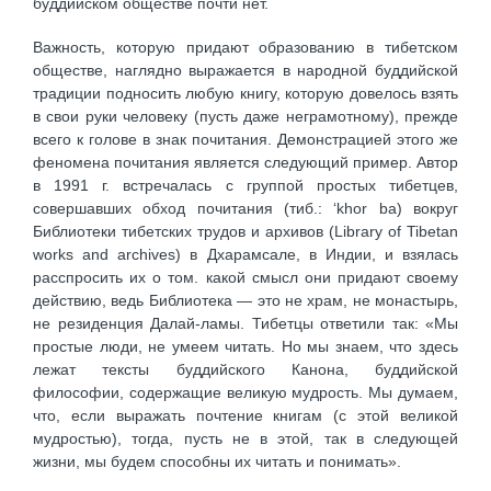
буддийском обществе почти нет.
Важность, которую придают образованию в тибетском
обществе, наглядно выражается в народной буддийской
традиции подносить любую книгу, которую довелось взять
в свои руки человеку (пусть даже неграмотному), прежде
всего к голове в знак почитания. Демонстрацией этого же
феномена почитания является следующий пример. Автор
в 1991 г. встречалась с группой простых тибетцев,
совершавших обход почитания (тиб.: ‘khor ba) вокруг
Библиотеки тибетских трудов и архивов (Library of Tibetan
works and archives) в Дхарамсале, в Индии, и взялась
расспросить их о том. какой смысл они придают своему
действию, ведь Библиотека — это не храм, не монастырь,
не резиденция Далай-ламы. Тибетцы ответили так: «Мы
простые люди, не умеем читать. Но мы знаем, что здесь
лежат тексты буддийского Канона, буддийской
философии, содержащие великую мудрость. Мы думаем,
что, если выражать почтение книгам (с этой великой
мудростью), тогда, пусть не в этой, так в следующей
жизни, мы будем способны их читать и понимать».