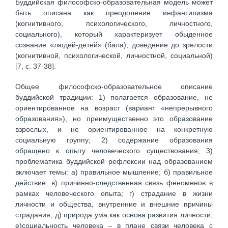
Буддийская философско-образовательная модель может
быть описана как преодоление инфантилизма
(когнитивного, психологического, личностного,
социального), который характеризует обыденное
сознание «людей-детей» (бала), доведение до зрелости
(когнитивной, психологической, личностной, социальной)
[7, c. 37-38].
Общее философско-образовательное описание
буддийской традиции: 1) полагается образование, не
ориентированное на возраст (вариант «непрерывного
образования»), но преимущественно это образование
взрослых, и не ориентированное на конкретную
социальную группу; 2) содержание образования
обращено к опыту человеческого существования; 3)
проблематика буддийской рефлексии над образованием
включает темы: а) правильное мышление; б) правильное
действие; в) причинно-следственная связь феноменов в
рамках человеческого опыта; г) страдание в жизни
личности и общества, внутренние и внешние причины
страдания; д) природа ума как основа развития личности;
е)социальность человека – в плане связи человека с