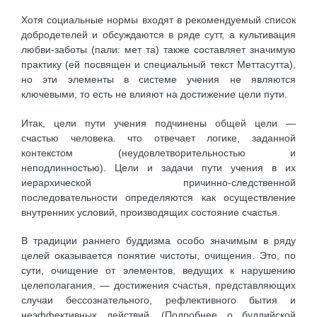
Хотя социальные нормы входят в рекомендуемый список
добродетелей и обсуждаются в ряде сутт, а культивация
любви-заботы (пали: мет та) также составляет значимую
практику (ей посвящен и специальный текст Меттасутта),
но эти элементы в системе учения не являются
ключевыми, то есть не влияют на достижение цели пути.
Итак, цели пути учения подчинены общей цели —
счастью человека. что отвечает логике, заданной
контекстом (неудовлетворительностью и
неподлинностью). Цели и задачи пути учения в их
иерархической причинно-следственной
последовательности определяются как осуществление
внутренних условий, производящих состояние счастья.
В традиции раннего буддизма особо значимым в ряду
целей оказывается понятие чистоты, очищения. Это, по
сути, очищение от элементов, ведущих к нарушению
целеполагания, — достижения счастья, представляющих
случаи бессознательного, рефлективного бытия и
неэффективных действий. (Подробнее о буддийской