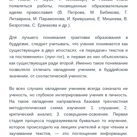
появляться работы, посвященные образовательным
идеям православия (В. Петрова, М. Бибикова, Г.
Литаврина, М. Парамонова, И. Кривушина, Е. Мишнева, В.
Безрогова, С. Ермакова и др.).
Для лучшего понимания трактовки образования в
буддизме, следует учитывать, что учение понимается как
существующее в двух ипостасях: «в передаче» текстов и
«в постижениях» (лунг-тог), и первая из них объяснялась
как существующая ради второй. Именно такое понимание
позволяло отличать овладение учением, в буддийском
значении, от схоластической учености.
Во всех случаях овладение учением всегда означало не
ученость, но глубокое интегрирование учения в личность.
На такое овладение направлена базовая трехчастная
методологическая схема изучения: 1. слушание; 2.
критический анализ; 3. созерцание-освоение. Первая
стадия процесса подразумевала буквально то изучение,
которое происходило на лекциях учителей и при чтении и
заучивании текстов, — это поглощение информации.