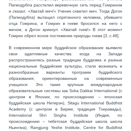
Пагмодубпа расстелил веревочную сеть перед Гомрином
и сказал: «Хватай меч!» Ученик схватил меч. Тогда Догон
(Пагмодубпа) вытащил спрятанного человека, убившего
отца Гомрина, и Гомрин в гневе бросился на него с
мечом, а Догон крикнул: «Хватай гнев!» В этот момент
Гомрин обрел ясное постижение природы гнева [3, c.48].
В современном мире буддийское образование выявило
свои адаптивные качества: когда на Западе
распространились разные традиции буддизма и разные
национальные буддийские культуры, стали возникать и
разнообразные варианты программ буддийского
образования, ориентированные на современных
учащихся. Это такие крупные международные
образовательные системы как Soka Gakkai International (с
центром в Японии, по происхождению – японская
буддийская школа Нитирэн), Sitagu International Buddhist
Academy (с центром в Бирме, традиция Тхеравады),
International Shri Singha Institute (Индия, по
происхождению – тибетская буддийская школа школа
Ньингма), Rangjung Yeshe Institute, Centre for Buddhist