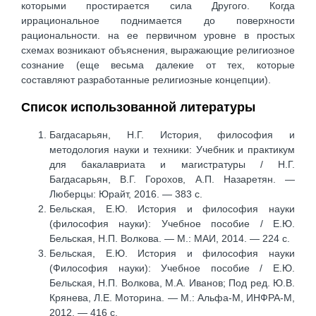
которыми простирается сила Другого. Когда
иррациональное поднимается до поверхности
рациональности. на ее первичном уровне в простых
схемах возникают объяснения, выражающие религиозное
сознание (еще весьма далекие от тех, которые
составляют разработанные религиозные концепции).
Список использованной литературы
Багдасарьян, Н.Г. История, философия и
методология науки и техники: Учебник и практикум
для бакалавриата и магистратуры / Н.Г.
Багдасарьян, В.Г. Горохов, А.П. Назаретян. —
Люберцы: Юрайт, 2016. — 383 c.
Бельская, Е.Ю. История и философия науки
(философия науки): Учебное пособие / Е.Ю.
Бельская, Н.П. Волкова. — М.: МАИ, 2014. — 224 c.
Бельская, Е.Ю. История и философия науки
(Философия науки): Учебное пособие / Е.Ю.
Бельская, Н.П. Волкова, М.А. Иванов; Под ред. Ю.В.
Крянева, Л.Е. Моторина. — М.: Альфа-М, ИНФРА-М,
2012. — 416 c.