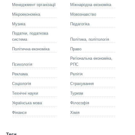
Менеджмент організації
Міжнародна економіка
Мікроекономіка
Мовознавство
Музика
Педагогіка
Податки, податкова
система
Політика, політологія
Політична економіка
Право
Регіональна економіка,
Психологія
РПС
Реклама
Релігія
Соціологія
Страхування
Технічні науки
Туризм
Українська мова
Філософія
Фінанси
Хімія
Теги