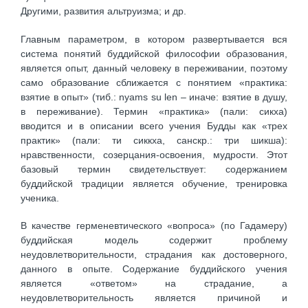
Другими, развития альтруизма; и др.
Главным параметром, в котором развертывается вся
система понятий буддийской философии образования,
является опыт, данный человеку в переживании, поэтому
само образование сближается с понятием «практика:
взятие в опыт» (тиб.: nyams su len – иначе: взятие в душу,
в переживание). Термин «практика» (пали: сикха)
вводится и в описании всего учения Будды как «трех
практик» (пали: ти сиккха, санскр.: три шикша):
нравственности, созерцания-освоения, мудрости. Этот
базовый термин свидетельствует: содержанием
буддийской традиции является обучение, тренировка
ученика.
В качестве герменевтического «вопроса» (по Гадамеру)
буддийская модель содержит проблему
неудовлетворительности, страдания как достоверного,
данного в опыте. Содержание буддийского учения
является «ответом» на страдание, а
неудовлетворительность является причиной и