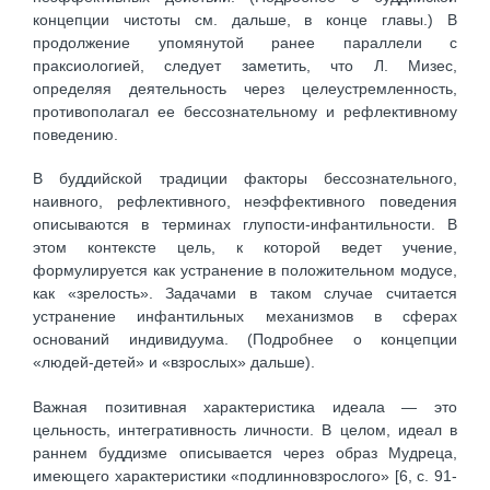
концепции чистоты см. дальше, в конце главы.) В
продолжение упомянутой ранее параллели с
праксиологией, следует заметить, что Л. Мизес,
определяя деятельность через целеустремленность,
противополагал ее бессознательному и рефлективному
поведению.
В буддийской традиции факторы бессознательного,
наивного, рефлективного, неэффективного поведения
описываются в терминах глупости-инфантильности. В
этом контексте цель, к которой ведет учение,
формулируется как устранение в положительном модусе,
как «зрелость». Задачами в таком случае считается
устранение инфантильных механизмов в сферах
оснований индивидуума. (Подробнее о концепции
«людей-детей» и «взрослых» дальше).
Важная позитивная характеристика идеала — это
цельность, интегративность личности. В целом, идеал в
раннем буддизме описывается через образ Мудреца,
имеющего характеристики «подлинновзрослого» [6, c. 91-