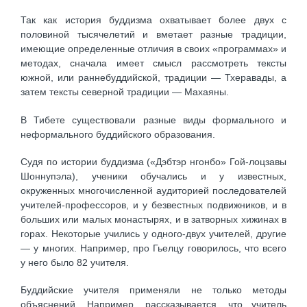
Так как история буддизма охватывает более двух с
половиной тысячелетий и вметает разные традиции,
имеющие определенные отличия в своих «программах» и
методах, сначала имеет смысл рассмотреть тексты
южной, или раннебуддийской, традиции — Тхеравады, а
затем тексты северной традиции — Махаяны.
В Тибете существовали разные виды формального и
неформального буддийского образования.
Судя по истории буддизма («Дэбтэр нгонбо» Гой-лоцзавы
Шоннупэла), ученики обучались и у известных,
окруженных многочисленной аудиторией последователей
учителей-профессоров, и у безвестных подвижников, и в
больших или малых монастырях, и в затворных хижинах в
горах. Некоторые учились у одного-двух учителей, другие
— у многих. Например, про Гьелцу говорилось, что всего
у него было 82 учителя.
Буддийские учителя применяли не только методы
объяснений. Например, рассказывается, что учитель