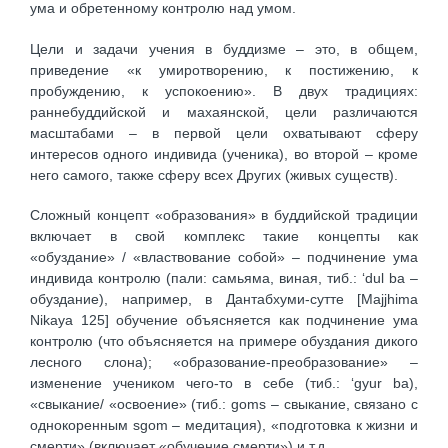
ума и обретенному контролю над умом.
Цели и задачи учения в буддизме – это, в общем,
приведение «к умиротворению, к постижению, к
пробуждению, к успокоению». В двух традициях:
раннебуддийской и махаянской, цели различаются
масштабами – в первой цели охватывают сферу
интересов одного индивида (ученика), во второй – кроме
него самого, также сферу всех Других (живых существ).
Сложный концепт «образования» в буддийской традиции
включает в свой комплекс такие концепты как
«обуздание» / «властвование собой» – подчинение ума
индивида контролю (пали: самьяма, виная, тиб.: ‘dul ba –
обуздание), например, в Дантабхуми-сутте [Majjhima
Nikaya 125] обучение объясняется как подчинение ума
контролю (что объясняется на примере обуздания дикого
лесного слона); «образование-преобразование» –
изменение учеником чего-то в себе (тиб.: ‘gyur ba),
«свыкание/ «освоение» (тиб.: goms – свыкание, связано с
однокоренным sgom – медитация), «подготовка к жизни и
смерти» (включает «обучение смерти») и т.д.