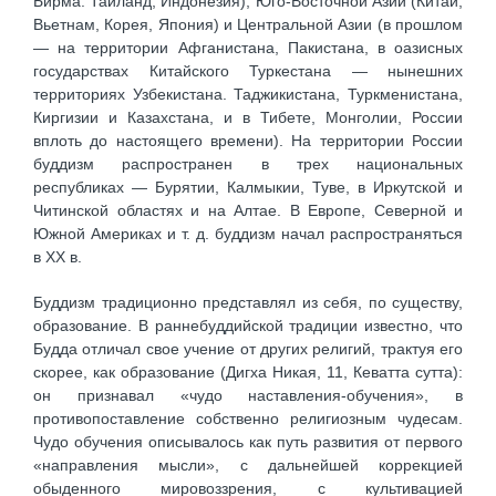
Бирма. Таиланд, Индонезия), Юго-Восточной Азии (Китай,
Вьетнам, Корея, Япония) и Центральной Азии (в прошлом
— на территории Афганистана, Пакистана, в оазисных
государствах Китайского Туркестана — нынешних
территориях Узбекистана. Таджикистана, Туркменистана,
Киргизии и Казахстана, и в Тибете, Монголии, России
вплоть до настоящего времени). На территории России
буддизм распространен в трех национальных
республиках — Бурятии, Калмыкии, Туве, в Иркутской и
Читинской областях и на Алтае. В Европе, Северной и
Южной Америках и т. д. буддизм начал распространяться
в XX в.
Буддизм традиционно представлял из себя, по существу,
образование. В раннебуддийской традиции известно, что
Будда отличал свое учение от других религий, трактуя его
скорее, как образование (Дигха Никая, 11, Кеватта сутта):
он признавал «чудо наставления-обучения», в
противопоставление собственно религиозным чудесам.
Чудо обучения описывалось как путь развития от первого
«направления мысли», с дальнейшей коррекцией
обыденного мировоззрения, с культивацией