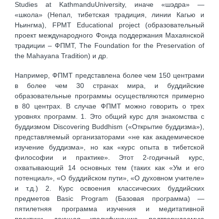
Studies at KathmanduUniversity, иначе «шэдра» —
«школа» (Непал, тибетская традиция, линии Кагью и
Ньингма), FPMT Educational project (образовательный
проект международного Фонда поддержания Махаянской
традиции – ФПМТ, The Foundation for the Preservation of
the Mahayana Tradition) и др.
Например, ФПМТ представлена более чем 150 центрами
в более чем 30 странах мира, и буддийские
образовательные программы осуществляются примерно
в 80 центрах. В случае ФПМТ можно говорить о трех
уровнях программ. 1. Это общий курс для знакомства с
буддизмом Discovering Buddhism («Открытие буддизма»),
представляемый организаторами «не как академическое
изучение буддизма», но как «курс опыта в тибетской
философии и практике». Этот 2-годичный курс,
охватывающий 14 основных тем (таких как «Ум и его
потенциал», «О буддийском пути», «О духовном учителе»
и т.д.) 2. Курс освоения классических буддийских
предметов Basic Program (Базовая программа) —
пятилетняя программа изучения и медитативной