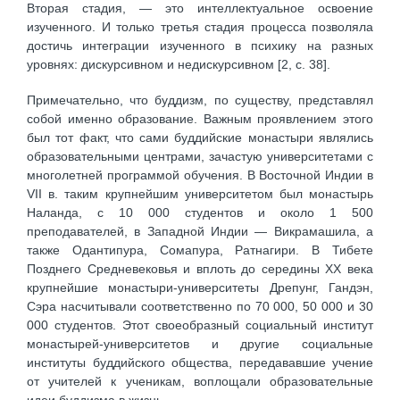
Вторая стадия, — это интеллектуальное освоение
изученного. И только третья стадия процесса позволяла
достичь интеграции изученного в психику на разных
уровнях: дискурсивном и недискурсивном [2, c. 38].
Примечательно, что буддизм, по существу, представлял
собой именно образование. Важным проявлением этого
был тот факт, что сами буддийские монастыри являлись
образовательными центрами, зачастую университетами с
многолетней программой обучения. В Восточной Индии в
VII в. таким крупнейшим университетом был монастырь
Наланда, с 10 000 студентов и около 1 500
преподавателей, в Западной Индии — Викрамашила, а
также Одантипура, Сомапура, Ратнагири. В Тибете
Позднего Средневековья и вплоть до середины XX века
крупнейшие монастыри-университеты Дрепунг, Гандэн,
Сэра насчитывали соответственно по 70 000, 50 000 и 30
000 студентов. Этот своеобразный социальный институт
монастырей-университетов и другие социальные
институты буддийского общества, передававшие учение
от учителей к ученикам, воплощали образовательные