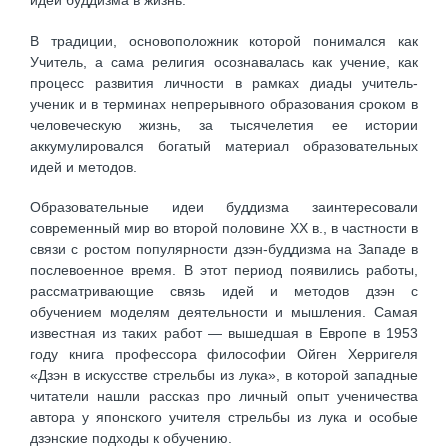
идеи буддизма в жизнь.
В традиции, основоположник которой понимался как
Учитель, а сама религия осознавалась как учение, как
процесс развития личности в рамках диады учитель-
ученик и в терминах непрерывного образования сроком в
человеческую жизнь, за тысячелетия ее истории
аккумулировался богатый материал образовательных
идей и методов.
Образовательные идеи буддизма заинтересовали
современный мир во второй половине XX в., в частности в
связи с ростом популярности дзэн-буддизма на Западе в
послевоенное время. В этот период появились работы,
рассматривающие связь идей и методов дзэн с
обучением моделям деятельности и мышления. Самая
известная из таких работ — вышедшая в Европе в 1953
году книга профессора философии Ойген Херригеля
«Дзэн в искусстве стрельбы из лука», в которой западные
читатели нашли рассказ про личный опыт ученичества
автора у японского учителя стрельбы из лука и особые
дзэнские подходы к обучению.