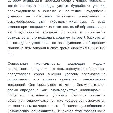
автором буддизма в тибетской среде в Индии. Непале, а
также из опыта перевода устных буддийских учений,
происходившего в контакте с носителями буддийской
учености — тибетскими монахами, монахинями и
высокообразованными тибетцами-мирянами. А ведь
именно при восприятии качеств носителей образования, в
непосредственном контакте с ними и появляется
возможность того подхода к социуму, который базируется
не на идее и умозрении, но на ощущении и обыденном
знании (о чем говорил в свое время Дюркгейм1)[5, c. 62-
63]
Социальная ментальность, задающая модели
социального поведения, то есть «поступков общества»,
представляет собой высший уровень рассмотрения
социального, это уровень суммарных человеческих
тенденций. Они составляют то, что Г. Зиммель в свое
время определил, как «взаимодействие индивидов» —
общество, первичным уровнем которого является
общение: недаром само понятие «общество» выражается
во многих языках через слова, обозначающие общение и
«взаимосвязь общающихся». Иначе об этом говорят как о