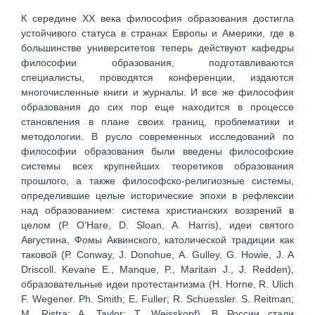
К середине XX века философия образования достигла
устойчивого статуса в странах Европы и Америки, где в
большинстве университетов теперь действуют кафедры
философии образования, подготавливаются
специалисты, проводятся конференции, издаются
многочисленные книги и журналы. И все же философия
образования до сих пор еще находится в процессе
становления в плане своих границ, проблематики и
методологии. В русло современных исследований по
философии образования были введены философские
системы всех крупнейших теоретиков образования
прошлого, а также философско-религиозные системы,
определившие целые исторические эпохи в рефлексии
над образованием: система христианских воззрений в
целом (Р. O’Hare, D. Sloan, A. Harris), идеи святого
Августина, Фомы Аквинского, католической традиции как
таковой (Р. Conway, J. Donohue, A. Gulley, G. Howie, J. A
Driscoll. Kevane E., Manque, P., Maritain J., J. Redden),
образовательные идеи протестантизма (H. Horne, R. Ulich
F. Wegener. Ph. Smith; E. Fuller; R. Schuessler. S. Reitman;
M. Ristra; A. Taylor; T. Weisskopf). В России стали