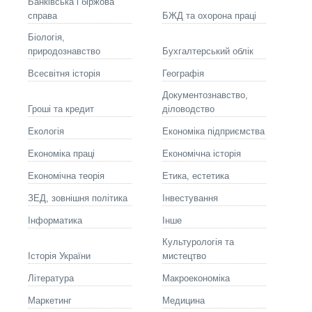
Банківська і біржова
справа
БЖД та охорона праці
Біологія,
природознавство
Бухгалтерський облік
Всесвітня історія
Географія
Документознавство,
Гроші та кредит
діловодство
Екологія
Економіка підприємства
Економіка праці
Економічна історія
Економічна теорія
Етика, естетика
ЗЕД, зовнішня політика
Інвестування
Інформатика
Інше
Культурологія та
Історія України
мистецтво
Літературa
Макроекономіка
Маркетинг
Медицина