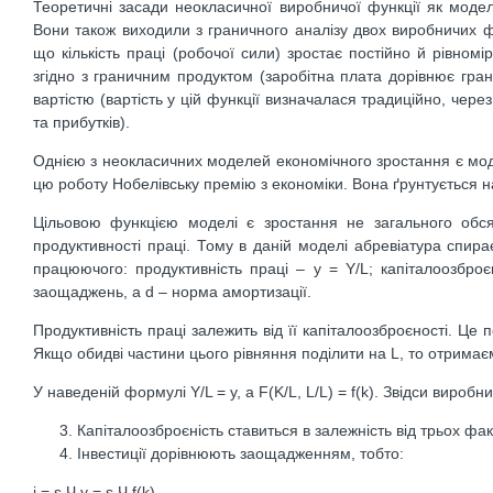
Теоретичні засади неокласичної виробничої функції як модел
Вони також виходили з граничного аналізу двох виробничих фа
що кількість праці (робочої сили) зростає постійно й рівномі
згідно з граничним продуктом (заробітна плата дорівнює гран
вартістю (вартість у цій функції визначалася традиційно, чер
та прибутків).
Однією з неокласичних моделей економічного зростання є моде
цю роботу Нобелівську премію з економіки. Вона ґрунтується н
Цільовою функцією моделі є зростання не загального обся
продуктивності праці. Тому в даній моделі абревіатура спира
працюючого: продуктивність праці – y = Y/L; капіталоозброєн
заощаджень, а d – норма амортизації.
Продуктивність праці залежить від її капіталоозброєності. Це
Якщо обидві частини цього рівняння поділити на L, то отримає
У наведеній формулі Y/L = y, а F(K/L, L/L) = f(k). Звідси виробн
Капіталоозброєність ставиться в залежність від трьох фак
Інвестиції дорівнюють заощадженням, тобто:
i = s Ч y = s Ч f(k).