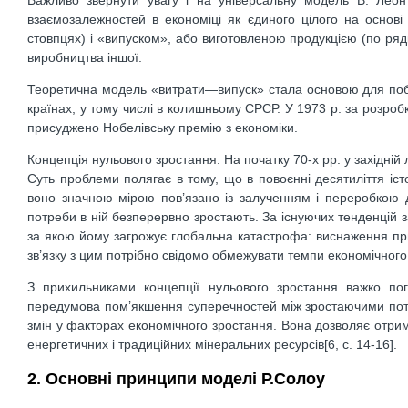
взаємозалежностей в економіці як єдиного цілого на основі 
стовпцях) і «випуском», або виготовленою продукцією (по рядка
виробництва іншої.
Теоретична модель «витрати—випуск» стала основою для поб
країнах, у тому числі в колишньому СРСР. У 1973 р. за розро
присуджено Нобелівську премію з економіки.
Концепція нульового зростання. На початку 70-х рр. у західній
Суть проблеми полягає в тому, що в повоєнні десятиліття іст
воно значною мірою пов’язано із залученням і переробкою д
потреби в ній безперервно зростають. За існуючих тенденцій 
за якою йому загрожує глобальна катастрофа: виснаження прир
зв’язку з цим потрібно свідомо обмежувати темпи економічного
З прихильниками концепції нульового зростання важко по
передумова пом’якшення суперечностей між зростаючими пот
змін у факторах економічного зростання. Вона дозволяє отри
енергетичних і традиційних мінеральних ресурсів[6, c. 14-16].
2. Основні принципи моделі Р.Солоу