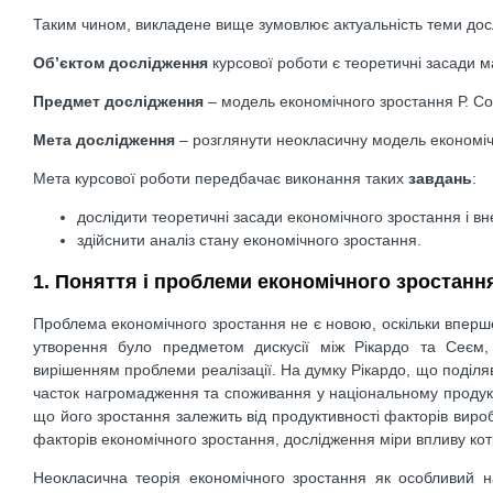
Таким чином, викладене вище зумовлює актуальність теми дос
Об’єктом дослідження
курсової роботи є теоретичні засади м
Предмет дослідження
– модель економічного зростання Р. Сол
Мета дослідження
– розглянути неокласичну модель економіч
Мета курсової роботи передбачає виконання таких
завдань
:
дослідити теоретичні засади економічного зростання і вне
здійснити аналіз стану економічного зростання.
1. Поняття і проблеми економічного зростанн
Проблема економічного зростання не є новою, оскільки вперше
утворення було предметом дискусії між Рікардо та Сеєм, 
вирішенням проблеми реалізації. На думку Рікардо, що поділяв
часток нагромадження та споживання у національному продукті
що його зростання залежить від продуктивності факторів вироб
факторів економічного зростання, дослідження міри впливу котр
Неокласична теорія економічного зростання як особливий на