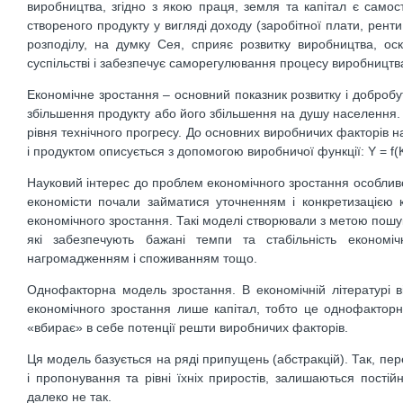
виробництва, згідно з якою праця, земля та капітал є самос
створеного продукту у вигляді доходу (заробітної плати, рент
розподілу, на думку Сея, сприяє розвитку виробництва, оск
суспільстві і забезпечує саморегулювання процесу виробництва.
Економічне зростання – основний показник розвитку і доброб
збільшення продукту або його збільшення на душу населення. О
рівня технічного прогресу. До основних виробничих факторів н
і продуктом описується з допомогою виробничої функції: Y = f(K
Науковий інтерес до проб­лем економічного зростання особлив
економісти почали займатися уточненням і конкретизацією 
економічного зростання. Такі моделі створювали з метою пош
які забезпечують бажані темпи та стабільність економі
нагромадженням і споживанням тощо.
Однофакторна модель зростання. В економічній літературі
економічного зростання лише капітал, тобто це однофакторн
«вбирає» в себе потенції решти виробничих факторів.
Ця модель базується на ряді припущень (абстракцій). Так, пер
і пропонування та рівні їхніх приростів, залишаються пості
далеко не так.