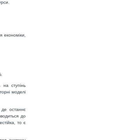
урси.
я економіки,
%.
 на ступінь
торні моделі
 де останнє
зводиться до
стійка, то є
ував систему