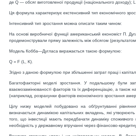
де Q — обсяг виготовленої продукції (національного доходу); L
Ця формула характеризує екстенсивний тип економічного зроста
Інтенсивний тип зростання можна описати таким чином:
На основі виробничої функції американський економіст П. Дуг
продемонстрували пряму залежність між обсягом (результатом
Модель Кобба—Дугласа виражається такою формулою:
Q = F (L, K).
Згідно з даною формулою при збільшенні затрат праці і капітал
Багатофакторні моделі зростання. У подальшому були зап
взаємозамінюваності факторів та їх диференціацію, а також н
(наприклад, розрахунки факторів економічного зростання амер
Цілу низку моделей побудовано на обґрунтуванні рівнянн
визначається динамікою капітальних вкладень, які утворюють 
того, що інвестиції мають передбачати динаміку споживчого п
необхідність у державному втручанні через фінансово-кредитну
Важливо звернути увагу і на універсальну модель В. Леонт