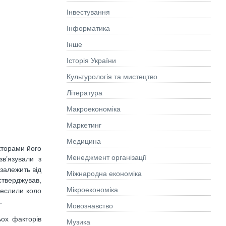
Інвестування
Інформатика
Інше
Історія України
Культурологія та мистецтво
Літературa
Макроекономіка
Маркетинг
Медицина
кторами його
Менеджмент організації
в’язували з
залежить від
Міжнародна економіка
стверджував,
Мікроекономіка
реслили коло
.
Мовознавство
ьох факторів
Музика