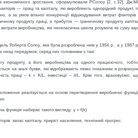
і економічного зростання, сформулювали Р.Солоу [2, c.32], Дж.Мі
кторів — праці та капіталу, які виробляють однорідний продукт, 
рно, а за умов вільної конкуренції відшкодування витрат факторів 
ичному продукту праці, а прибуток — граничному продукту капітал
ез витрати виробництва, які неокласична школа розуміла як суму зар
ль Роберта Солоу, яка була розроблена ним у 1956 р., а у 1987 р
а низці передумов, серед них головними є такі:
гу продукту, а його виробництва на одного працюючого, тобто
ється на малі букви, які відображають певні показники в розрахун
ість праці – k = K/L; інвестиції – iI/L. Крім того, враховуємо, 
 положення реалізується на основі перетворення виробничої функції:
мо:
ича функція набирає такого вигляду: y = f(k)
торів: запас капіталу, приріст населення, технічний прогрес.