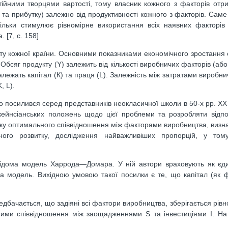
тійними творцями вартості, тому власник кожного з факторів отр
и та прибутку) залежно від продуктивності кожного з факторів. Сам
ільки стимулює рівномірне використання всіх наявних факторів 
 [7, c. 158]
уту кожної країни. Основними показниками економічного зростання
бсяг продукту (Y) залежить від кількості виробничих факторів (або 
алежать капітал (К) та праця (L). Залежність між затратами виробни
, L).
о посилився серед представників неокласичної школи в 50-х рр. XX 
кейнсіанських положень щодо цієї проблеми та розробляти відпо
уку оптимального співвідношення між факторами виробництва, визн
чного розвитку, дослідження найважливіших пропорцій, у том
 відома модель Харрода—Домара. У ній автори враховують як єд
а модель. Вихідною умовою такої посилки є те, що капітал (як 
едбачається, що задіяні всі фактори виробництва, зберігається рівн
йними співвідношення між заощадженнями S та інвестиціями І. На