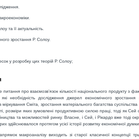
лідження.
акроекономіки.
оу та її актуальність.
ного зростання Р. Солоу.
сок у розробку цих теорій Р. Солоу;
я
 питання про взаємозв’язок кількості національного продукту з фа
які необхідність дослідження джерел економічного зростання з
 міркування Сміта, зростання матеріального багатства суспільства 
, розміри яких зумовлені продуктивною силою праці, тоді як Сей 
ництва та можливостей ринку. Власне, і Сей, і Рікардо вже тоді ок
их здійснювалося протягом усієї історії розвитку економічної думки
прямок макроаналізу виходить зі старої класичної концепції тр