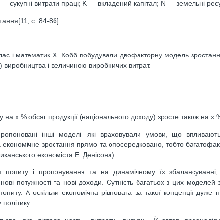
 — сукупні витрати праці; K — вкладений капітал; N — земельні рес
ння[11, c. 84-86].
­лас і математик Х. Кобб побудували двофакторну модель зростанн
) виробництва і величиною виробничих витрат.
у на х % обсяг продукції (національного доходу) зросте також на х 
ропоновані інші моделі, які враховували умови, що впливають
а економічне зростання прямо та опосередковано, тобто багатофак
иканського економіста Е. Денісона).
я попиту і пропонування та на динамічному їх збалансуванні,
нові потужності та нові доходи. Сутність багатьох з цих моделей 
опиту. А оскільки економічна рівновага за такої концепції дуже не
 політику.
ьєва, яка дістала назву «витрати—випуск». Її автор проаналіз