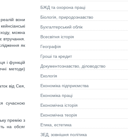
БЖД та охорона праці
Біологія, природознавство
 реалій вони
кейнсіанські
Бухгалтерський облік
оходу, можна
Всесвітня історія
є втручання.
слідження як
Географія
Гроші та кредит
ця і функцій
Документознавство, діловодство
ичні методи)
Екологія
Економіка підприємства
ток від Сея,
Економіка праці
ся сучасною
Економічна історія
Економічна теорія
ьку премію з
Етика, естетика
ють на обсяг
ЗЕД, зовнішня політика