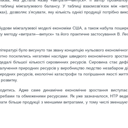
таблиці міжгалузевого балансу. У таблиці взаємозв’язок між «ви
х), дозволяє з’ясувати, яку кількість однієї продукції потрібно ви
удови міжгалузевої моделі економіки США, а також набула пошир
бку методу «витрати—випуск» та його практичне застосування В. Ле
 літературі було висунуто так звану концепцію нульового економічно
отно посилились негативні наслідки швид­кого економічного зростан
едалі більшої кількості сировинних ресурсів. Сировина стає деф
залучення природних ресурсів у виробництво людство незабаром ді
одних ресурсів, екологічні катастрофи та погіршання якості життя
 розвитку.
годитись. Адже саме динамічне економічне зростання виступає
ребами та обмеженими ресурсами. Як уже зазначалося, НТР веде
мати більше продукції з меншими витратами, у тому числі зменшую