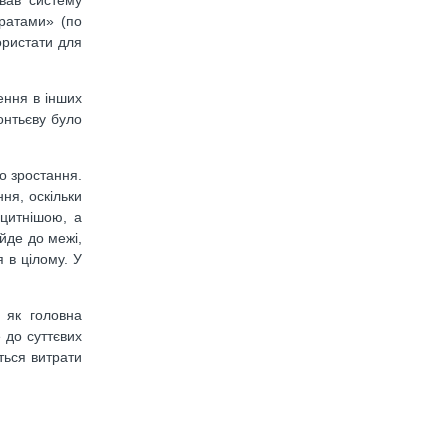
тратами» (по
користати для
ення в інших
онтьєву було
го зростання.
ня, оскільки
іцитнішою, а
йде до межі,
 в цілому. У
 як головна
 до суттєвих
ться витрати