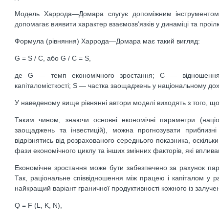
Модель Харрода—Домара слугує допоміжним інструментом у
допомагає виявити характер взаємозв’язків у динаміці та проіл
Формула (рівняння) Харрода—Домара має такий вигляд:
G = S / C, або G / C = S,
де G — темп економічного зростання; C — відношення ка
капіталомісткості; S — частка заощаджень у національному дох
У наведеному вище рівнянні автори моделі виходять з того, що 
Таким чином, знаючи основні економічні параметри (націон
заощаджень та інвестицій), можна прогнозувати приблизні
відрізнятись від розрахованого середнього показника, оскільки
фази економічного циклу та інших змінних факторів, які вплива
Економічне зростання може бути забезпечено за рахунок пар
Так, раціональне співвідношення між працею і капіталом у ра
найкращий варіант граничної продуктивності кожного із залуч
Q = F (L, K, N),