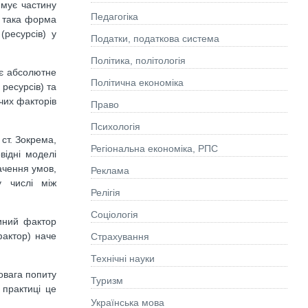
имує частину
Педагогіка
е така форма
(ресурсів) у
Податки, податкова система
Політика, політологія
 є абсолютне
Політична економіка
ресурсів) та
чих факторів
Право
Психологія
ст. Зокрема,
Регіональна економіка, РПС
відні моделі
ачення умов,
Реклама
у числі між
Релігія
Соціологія
иний фактор
фактор) наче
Страхування
Технічні науки
овага попиту
Туризм
 практиці це
Українська мова