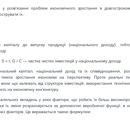
 розв’язанні проблем економічного зростання в довгостроково
юструвати їх.
піталу до випуску продукції (національного доходу), тобто
оді.
S = I; G / С — частка чистих інвестицій у національному доході.
аль­ний капітал, національний дохід та їх співвідношення, ро
 темпи зростання економіки на перспективу. Проте реальні те
 вони ще залежать від структури інвестицій, викорис­тання технічн
ють на економічну кон’юнктуру.
алельних вкладень у різні фактори, що робить їх більш високопр
зі їх зміни розраховується за допомогою виробничої функції, в о
ених факторів. Це виражається такою формулою: