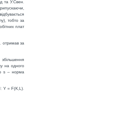
д та У.Свен.
припускаючи,
відбувається
у), тобто за
обітних плат
. отримав за
 збільшення
ку на одного
що s – норма
 Y = F(K,L).