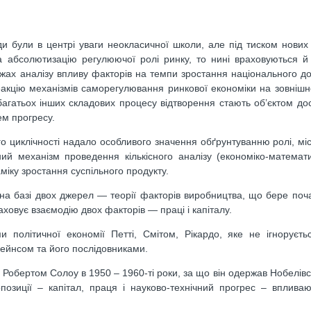
и були в центрі уваги неокласичної школи, але під тиском нових
 абсолютизацію регулюючої ролі ринку, то нині враховуються й 
жах аналізу впливу факторів на темпи зростання національного д
еакцію механізмів саморегулювання ринкової економіки на зовнішн
а багатьох інших складових процесу відтворення стають об’єктом до
ем прогресу.
 циклічності надало особливого значення обґрунтуванню ролі, міс
ий механізм проведення кількісного аналізу (економіко-математ
міку зростання суспільного продукту.
а базі двох джерел — теорії факторів виробництва, що бере поча
аховує взаємодію двох факторів — праці і капіталу.
політичної економії Петті, Смітом, Рікардо, яке не ігноруєть
ейнсом та його послідовниками.
обертом Солоу в 1950 – 1960-ті роки, за що він одержав Нобелівс
позиції – капітал, праця і науково-технічний прогрес – вплива