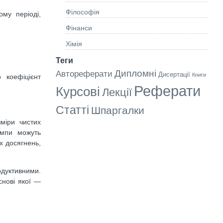
Філософія
му періоді,
Фінанси
Хімія
Теги
Дипломні
Автореферати
Дисертації
Книги
 коефіцієнт
Реферати
Курсові
Лекції
Статті
Шпаргалки
зміри чистих
м­пи можуть
их досягнень,
одуктивними.
снові якої —