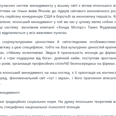
часних систем менеджменту у всьому світі є вплив японського 
ттями не тільки вивів Японію до лідерів світового економічного роз
овить серйозну конкуренцію США в боротьбі за економічну першість. 
вління, японський менеджмент у той же час у цілому являє собою 
щі систему: засновник компанії «Хонда Моторс» Такео Фудзікава
 відрізняються у всіх важливих пунктах.
соціокультурними цінностями й світоглядними особливостями
в’язку з цією специфікою, тобто на базі культурних цінностей країн
х, стійкому колективізмі. Звідси й прихильність японців до фірми, 
 є «три подарунки від бога»: довічний найм; поступове зростанн
ю років; організація професійних спіло%0 безпосередньо на фірмах.
а японський менеджмент, на наш погляд, є її орієнтація на контекст
ред, феноменальний світ «тут і зараз», і його прагнення вписат
.
менеджменті.
зі традиційних соціальних норм. На думку японських теоретиків 
ють специфічно національної психології японців.