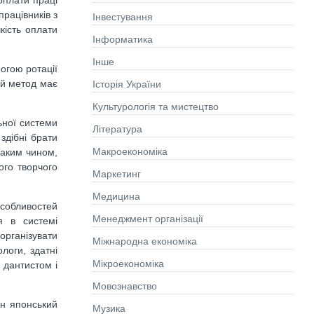
оплати праці
рацівників з
Інвестування
кість оплати
Інформатика
Інше
огою ротації
ий метод має
Історія України
Культурологія та мистецтво
ьної системи
Літературa
здібні брати
Макроекономіка
 Таким чином,
ого творчого
Маркетинг
Медицина
собливостей
Менеджмент організації
я в системі
організувати
Міжнародна економіка
логи, здатні
Мікроекономіка
 дантистом і
Мовознавство
ин японський
Музика