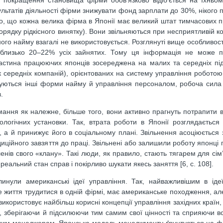
о покращення становища фірми обов’язково відіб’ється на їхньом
льтатів діяльності фірми знижувати фонд зарплати до 30%, нікого 
мо, що кожна велика фірма в Японії має великий штат тимчасових пр
рядку рідкісного винятку). Вони звільняються при несприятливій кон
чного найму взагалі не використовується. Розглянуті вище особливос
 близько 20–22% усіх зайнятих. Тому ця інформація не може п
частина працюючих японців зосереджена на малих та середніх пі
ок середніх компаній), орієнтованих на систему управління роботою
овуються інші форми найму й управління персоналом, робоча сила
.
мання як належне, більше того, вони активно прагнуть потрапити 
ологічних установки. Так, втрата роботи в Японії розглядається
, а й принижує його в соціальному плані. Звільнення асоціюється з
диційного завзяття до праці. Звільнені або залишили роботу японці 
енів свого «клану». Такі люди, як правило, стають тягарем для сім’
альний стан справ і покірливо шукати якесь заняття [6, c. 108].
ули американські ідеї управління. Так, найважливішим в ідеї
иття трудитися в одній фірмі, має американське походження, але
користовує найбільш корисні концепції управління західних країн, ї
й, зберігаючи й підсилюючи тим самим свої цінності та сприяючи 