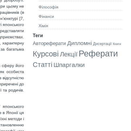
у добробуті.
при цьому не
Філософія
ацівників (в
Фінанси
’юнктурі [7,
ті японського
Хімія
редставляти
Теги
дприємствах.
Дипломні
Автореферати
, характерну
Дисертації
Книги
 за багатьма
Реферати
Курсові
Лекції
Статті
Шпаргалки
в сферу його
 як особиста
 відсутністю
приречені до
ї та родичів.
 японського
 в Японії ця
хні методи і
встановленню