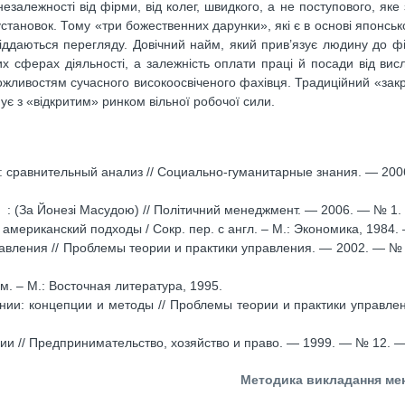
езалежності від фірми, від колег, швидкого, а не поступового, яке
становок. Тому «три божественних дарунки», які є в основі японсько
іддаються перегляду. Довічний найм, який прив’язує людину до ф
х сферах діяльності, а залежність оплати праці й посади від висл
жливостям сучасного високоосвіченого фахівця. Традиційний «зак
нує з «відкритим» ринком вільної робочої сили.
: сравнительный анализ // Социально-гуманитарные знания. — 20
і : (За Йонезі Масудою) // Політичний менеджмент. — 2006. — № 1.
американский подходы / Сокр. пер. с англ. – М.: Экономика, 1984. –
вления // Проблемы теории и практики управления. — 2002. — № 
. – М.: Восточная литература, 1995.
ии: концепции и методы // Проблемы теории и практики управле
и // Предпринимательство, хозяйство и право. — 1999. — № 12. —
Методика викладання ме