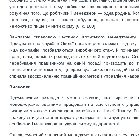
особливого стилю мислення і методів, властивих лише японс
усі одна родина» і тому найважливіше завдання японськи
розуміння того, що робітники і менеджери — одна родина. Ком
організацію «ути», що означає «будинок, родина», і перек
неможливо лише змінити фірму [6, c. 109].
Важливою складовою частиною японського менеджменту є
Просування по службі в Японії насамперед залежить від віку 
іншу компанію, позбавляються виробничого стажу й починають
праці, пільг, пенсії; їх розглядають як людей другого сорту. 
перебування працівником на одній посаді призводить до вт
японського менеджменту, що враховує психологію людей і їхній
сприяла вдосконаленню традиційних методів управління кадрами
Висновки
Підсумовуючи викладене можна сказати, що вирішення п
менеджерами, здатними працювати на всіх ступенях управлі
виходячи з конкретних завдань виробництва і місії бізнесу. 
враховувати усі останні наукові дослідження в галузі управл
особистості менеджера на українському підприємстві.
Однак, сучасний японський менеджмент стикається із суттєв