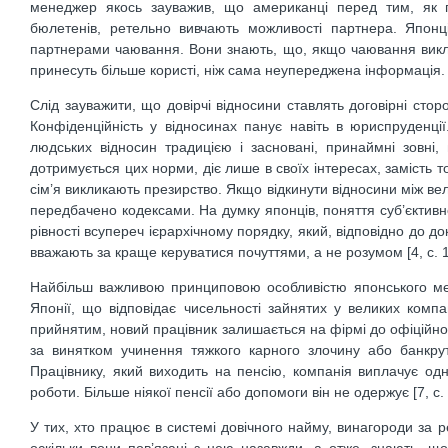
менеджер якось зауважив, що американці перед тим, як п
бюлетенів, ретельно вивчають можливості партнера. Японц
партнерами чаювання. Вони знають, що, якщо чаювання виклич
принесуть більше користі, ніж сама неупереджена інформація.
Слід зауважити, що довірчі відносини ставлять договірні стор
Конфіденційність у відносинах панує навіть в юриспруденці
людських відносин традицією і засновані, принаймні зовні,
дотримується цих норми, діє лише в своїх інтересах, замість то
сім’я викликають презирство. Якщо відкинути відносини між вел
передбачено кодексами. На думку японців, поняття суб’єктивн
рівності всупереч ієрархічному порядку, який, відповідно до д
вважають за краще керуватися почуттями, а не розумом [4, c. 1
Найбільш важливою принциповою особливістю японського ме
Японії, що відповідає чисельності зайнятих у великих комп
прийнятим, новий працівник залишається на фірмі до офіційног
за винятком учинення тяжкого карного злочину або банкру
Працівнику, який виходить на пенсію, компанія виплачує одн
роботи. Більше ніякої пенсії або допомоги він не одержує [7, с. 
У тих, хто працює в системі довічного найму, винагороди за р