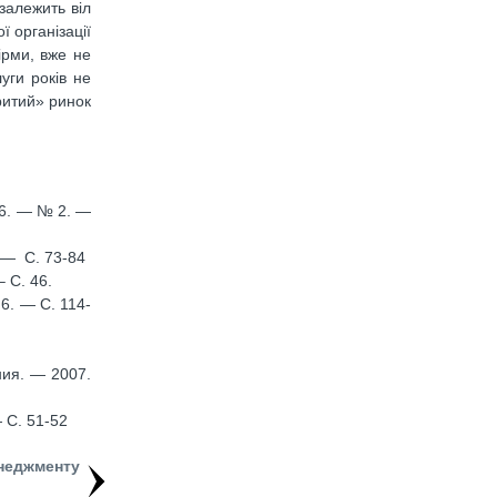
 залежить віл
ї організації
ірми, вже не
уги років не
ритий» ринок
06. — № 2. —
 — С. 73-84
 С. 46.
6. — С. 114-
ния. — 2007.
 С. 51-52
неджменту