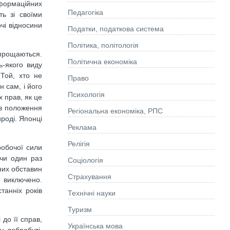
формаційних
Педагогіка
ь зі своїми
чі відносини
Податки, податкова система
Політика, політологія
 прощаються.
Політична економіка
ь-якого виду
 Той, хто не
Право
н сам, і його
Психологія
х прав, як це
 в положення
Регіональна економіка, РПС
ироді. Японці
Реклама
Релігія
обочої сили
учи один раз
Соціологія
них обставин
Страхування
 виключено.
танніх років
Технічні науки
Туризм
до її справ,
Українська мова