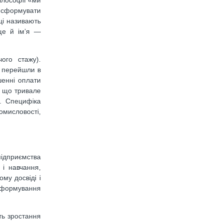
ілософії «ми
 сформувати
ці називають
ище й ім’я —
ого стажу).
о перейшли в
шенні оплати
ь, що тривале
і. Специфіка
омисловості,
ідприємства
 і навчання,
му досвіді і
и формування
ть зростання