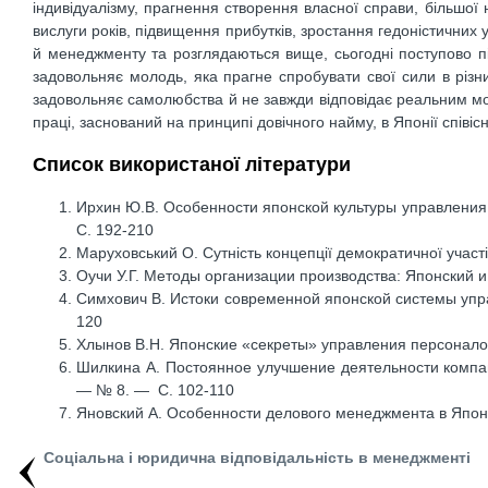
індивідуалізму, прагнення створення власної справи, більшої н
вислуги років, підвищення прибутків, зростання гедоністичних у
й менеджменту та розглядаються вище, сьогодні поступово п
задовольняє молодь, яка прагне спробувати свої сили в різни
задовольняє самолюбства й не завжди відповідає реальним мо
праці, заснований на принципі довічного найму, в Японії співіс
Список використаної літератури
Ирхин Ю.В. Особенности японской культуры управления
С. 192-210
Маруховський О. Сутність концепції демократичної участ
Оучи У.Г. Методы организации производства: Японский и 
Симхович В. Истоки современной японской системы упра
120
Хлынов В.Н. Японские «секреты» управления персоналом
Шилкина А. Постоянное улучшение деятельности компан
— № 8. — С. 102-110
Яновский А. Особенности делового менеджмента в Япони
Соціальна і юридична відповідальність в менеджменті