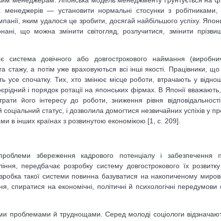
ьким менеджерам. Японська модель менеджменту ґрунтується на ф
х менеджерів — установити нормальні стосунки з робітниками,
панії, яким удалося це зробити, досягай найбільшого успіху. Япон
онані, що можна змінити світогляд, розлучитися, змінити прізв
 система довічного або довгострокового наймання (виробнич
та стажу, а потім уже враховуються всі інші якості. Працівники, щ
 усе спочатку. Тих, хто змінює місце роботи, втрачають у відно
Своєрідний і порядок ротації на японських фірмах. В Японії вважают
рати його інтересу до роботи, зниження рівня відповідальност
 соціальний статус, і дозволила домогтися незвичайних успіхів у пр
 в інших країнах з розвинутою економікою [1, c. 209].
роблеми збереження кадрового потенціалу і забезпечення п
ння, передбачає розробку систему довгострокового їх розвитку
Розробка такої системи повинна базуватися на накопиченому мирово
іння, спиратися на економічні, політичні й психологічні передумов
ими проблемами й труднощами. Серед молоді соціологи відзначаю