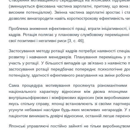
Створення мотиваційного середовища на японських підприєм
(зменшується фіксована частина зарплатні, притому, що вона 
високим потенціалом). Змінна частина зарплатні зростає і с
дозволяє винагородити навіть короткострокову ефективність чи
Проблема зниження ефективності праці, втрати ініціативності
кадрів. Ротація полягає у плановому службовому переміщенні а
свої позитивні і негативні риси [3, с. 46].
Застосування методу ротації кадрів потребує наявності спеці
розвитку і навчання менеджерів. Планування переміщень у пе
участь у ротації. У більшості випадків це зв’язано з наявніст
застосування ротації передбачає попереднє психологічне до
потенціалу, здатності ефективного реагування на зміни робоч
Сама процедура мотивування просякнута різноманітними 
національного характеру відносини між двома японцями
внутрішньофірмових і міжфірмових відносин (між виробниками 
якусь спільну справу, японці встановлюють зі своїми партнера
усунути небажані наслідки будь-яких можливих негараздів. У 
пацієнтом виникають довірчі відносини, останній легше переноси
Японські управляючі постійно зайняті не тільки виробництвом