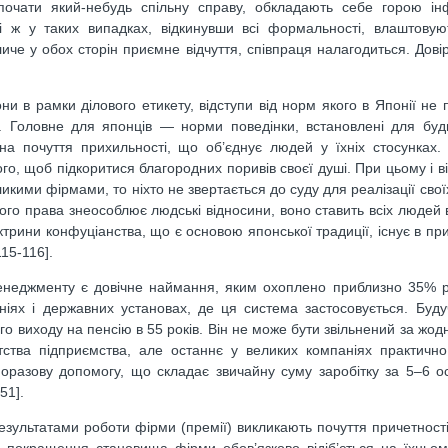
очати який-небудь спільну справу, обкладають себе горою ін
і ж у таких випадках, відкинувши всі формальності, влаштовуют
е у обох сторін приємне відчуття, співпраця налагодиться. Довір
они в рамки ділового етикету, відступи від норм якого в Японії не
ї. Головне для японців — норми поведінки, встановлені для буд
 на почуття прихильності, що об’єднує людей у їхніх стосунках.
го, щоб підкоритися благородних поривів своєї душі. При цьому і ві
икими фірмами, то ніхто не звертається до суду для реалізації свої
ого права знеособлює людські відносини, воно ставить всіх людей
октрини конфуціанства, що є основою японської традиції, існує в пр
15-116].
неджменту є довічне наймання, яким охоплено приблизно 35% р
аніях і державних установах, де ця система застосовується. Буд
о виходу на пенсію в 55 років. Він не може бути звільнений за жод
тства підприємства, але останнє у великих компаніях практично
оразову допомогу, що складає звичайну суму заробітку за 5–6 ос
51].
езультатами роботи фірми (премії) викликають почуття причетності 