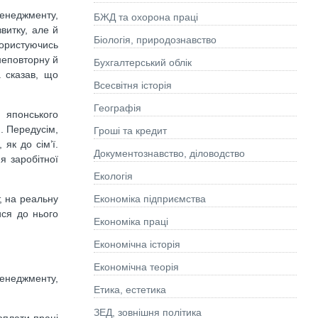
менеджменту,
БЖД та охорона праці
витку, але й
Біологія, природознавство
Користуючись
неповторну й
Бухгалтерський облік
 сказав, що
Всесвітня історія
Географія
 японського
и. Передусім,
Гроші та кредит
як до сім’ї.
Документознавство, діловодство
я заробітної
Екологія
Економіка підприємства
, на реальну
ися до нього
Економіка праці
Економічна історія
Економічна теорія
менеджменту,
Етика, естетика
ЗЕД, зовнішня політика