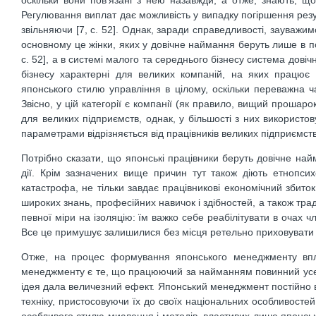
оскільки вони пов’язані з нею назавжди, а отже, знають, щ
Регулювання виплат дає можливість у випадку погіршення резу
звільняючи [7, с. 52]. Однак, заради справедливості, зауважи
основному це жінки, яких у довічне наймання беруть лише в по
с. 52], а в системі малого та середнього бізнесу система дові
бізнесу характерні для великих компаній, на яких працює
японського стилю управління в цілому, оскільки переважна 
Звісно, у цій категорії є компанії (як правило, вищий прошар
для великих підприємств, однак, у більшості з них використ
параметрами відрізняється від працівників великих підприємств
Потрібно сказати, що японські працівники беруть довічне най
дії. Крім зазначених вище причин тут також діють етнопсих
катастрофа, не тільки завдає працівникові економічний збиток
широких знань, професійних навичок і здібностей, а також тра
певної міри на ізоляцію: їм важко себе реабілітувати в очах чл
Все це примушує залишилися без місця ретельно приховувати ре
Отже, на процес формування японського менеджменту вплин
менеджменту є те, що працюючий за найманням повинний усе ж
ідея дала величезний ефект. Японський менеджмент постійно ви
техніку, пристосовуючи їх до своїх національних особливосте