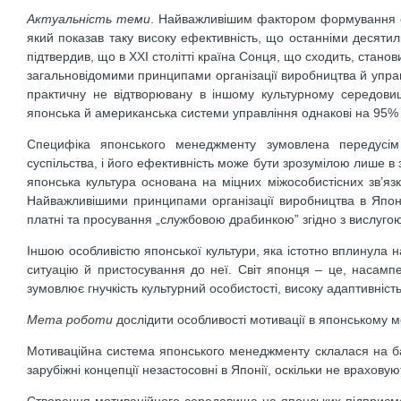
Актуальність теми
. Найважливішим фактором формування су
який показав таку високу ефективність, що останніми десятилі
підтвердив, що в ХХІ столітті країна Сонця, що сходить, стан
загальновідомими принципами організації виробництва й упра
практичну не відтворювану в іншому культурному середови
японська й американська системи управління однакові на 95% і
Специфіка японського менеджменту зумовлена передусім 
суспільства, і його ефективність може бути зрозумілою лише в з
японська культура основана на міцних міжособистісних зв’язка
Найважливішими принципами організації виробництва в Японії
платні та просування „службовою драбинкою” згідно з вислуго
Іншою особливістю японської культури, яка істотно вплинула н
ситуацію й пристосування до неї. Світ японця – це, насампе
зумовлює гнучкість культурний особистості, високу адаптивність
Мета роботи
дослідити особливості мотивації в японському 
Мотиваційна система японського менеджменту склалася на ба
зарубіжні концепції незастосовні в Японії, оскільки не врахову