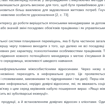
ствах насамперед полягає у запровадженні стимулюючих методів 
залишається досить високою для того, щоб бути привабливою для п
тановиться більш важливою для задоволення життєвих потреб. Гнуч
 невелике особисте удосконалення [2, с. 73].
, інтересу до роботи вирішується японськими менеджерами за допом
бо значній зміні посадових обов’язків працівника і як управлінськ
альної системи планування переміщень, яка б була частиною загал
ршу чергу повинно виходити з того, що далеко не всі посадовці 
ю певних рис характеру, психологічними особливостями працівників.
слідження кожного потенційного менеджера з метою з’ясування й
ого середовища, можливості швидкого навчання.
неформальними міжособистісними відносинами. Через низку о
 незмінно переходять в неформальне русло. Це проявляєтьс
і споживачами, замовниками та підрядниками і так далі). Перш ніж 
ми неформальні, нерідко довірчі відносини, які, як вважають соціо
зв’язку з цим серед керівників набуло поширення вираз: «Якщо між
ть всі зуболікарські екзекуції».
 продукції, а й встановленням довірчих відносин з клієнтами. Од