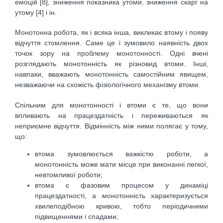
емоцій [8], зниження показника утоми, зниження скарг на
утому [4] і ін.
Монотонна робота, як і всяка інша, викликає втому і появу
відчуття стомлення. Саме це і зумовило наявність двох
точок зору на проблему монотонності. Одні вчені
розглядають монотонність як різновид втоми. Інші,
навпаки, вважають монотонність самостійним явищем,
незважаючи на схожість фізіологічного механізму втоми.
Спільним для монотонності і втоми є те, що вони
впливають на працездатність і переживаються як
неприємне відчуття. Відмінність між ними полягає у тому,
що:
втома зумовлюється важкістю роботи, а
монотонність може мати місце при виконанні легкої,
невтомливої роботи;
втома є фазовим процесом у динаміці
працездатності, а монотонність характеризується
хвилеподібною кривою, тобто періодичними
підвищеннями і спадами;