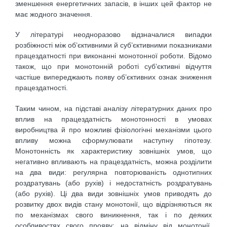
зменшення енергетичних запасів, в інших цей фактор не
має жодного значення.
У літературі неодноразово відзначалися випадки
розбіжності між об’єктивними й суб’єктивними показниками
працездатності при виконанні монотонної роботи. Відомо
також, що при монотонній роботі суб’єктивні відчуття
частіше випереджають появу об’єктивних ознак зниження
працездатності.
Таким чином, на підставі аналізу літературних даних про
вплив на працездатність монотонності в умовах
виробництва й про можливі фізіологічні механізми цього
впливу можна сформулювати наступну гіпотезу.
Монотонність як характеристику зовнішніх умов, що
негативно впливають на працездатність, можна розділити
на два види: регулярна повторюваність однотипних
роздратувань (або рухів) і недостатність роздратувань
(або рухів). Ці два види зовнішніх умов приводять до
розвитку двох видів стану монотонії, що відрізняються як
по механізмах свого виникнення, так і по деяких
особливостях свого прояву: на відміну від монотонії,