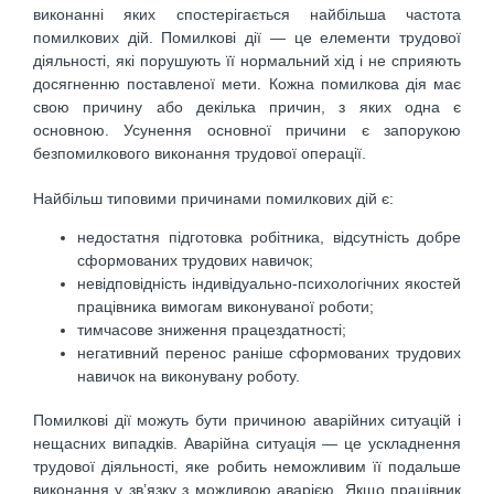
виконанні яких спостерігається найбільша частота
помилкових дій. Помилкові дії — це елементи трудової
діяльності, які порушують її нормальний хід і не сприяють
досягненню поставленої мети. Кожна помилкова дія має
свою причину або декілька причин, з яких одна є
основною. Усунення основної причини є запорукою
безпомилкового виконання трудової операції.
Найбільш типовими причинами помилкових дій є:
недостатня підготовка робітника, відсутність добре
сформованих трудових навичок;
невідповідність індивідуально-психологічних якостей
працівника вимогам виконуваної роботи;
тимчасове зниження працездатності;
негативний перенос раніше сформованих трудових
навичок на виконувану роботу.
Помилкові дії можуть бути причиною аварійних ситуацій і
нещасних випадків. Аварійна ситуація — це ускладнення
трудової діяльності, яке робить неможливим її подальше
виконання у зв’язку з можливою аварією. Якщо працівник