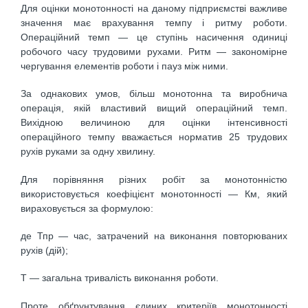
Для оцінки монотонності на даному підприємстві важливе
значення має врахування темпу і ритму роботи.
Операційний темп — це ступінь насичення одиниці
робочого часу трудовими рухами. Ритм — закономірне
чергування елементів роботи і пауз між ними.
За однакових умов, більш монотонна та виробнича
операція, якій властивий вищий операційний темп.
Вихідною величиною для оцінки інтенсивності
операційного темпу вважається норматив 25 трудових
рухів руками за одну хвилину.
Для порівняння різних робіт за монотонністю
використовується коефіцієнт монотонності — Км, який
вираховується за формулою:
де Тпр — час, затрачений на виконання повторюваних
рухів (дій);
Т — загальна тривалість виконання роботи.
Проте обґрунтування єдиних критеріїв монотонності