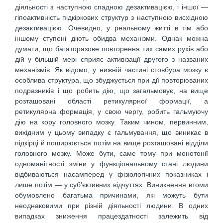
діяльності з наступною спадною дезактивацією, і іншої —
гіпоактивність підкіркових структур з наступною висхідною
дезактивацією. Очевидно, у реальному житті в тім або
іншому ступені діють обидва механізми. Однак можна
думати, що багаторазове повторення тих самих рухів або
дій у більшій мері сприяє активізації другого з названих
механізмів. Як відомо, у нижній частині стовбура мозку є
особлива структура, що збуджується при дії повторюваних
подразників і що робить дію, що загальмовує, на вище
розташовані області ретикулярної формації, а
ретикулярна формація, у свою чергу, робить гальмуючу
дію на кору головного мозку. Таким чином, первинним,
вихідним у цьому випадку є гальмування, що виникає в
підкірці й поширюється потім на вище розташовані відділи
головного мозку. Може бути, саме тому при монотонії
одноманітності зміни у функціональному стані людини
відбиваються насамперед у фізіологічних показниках і
лише потім — у суб’єктивних відчуттях. Виникнення втоми
обумовлено багатьма причинами, які можуть бути
неоднаковими при різній діяльності людини. В одних
випадках зниження працездатності залежить від