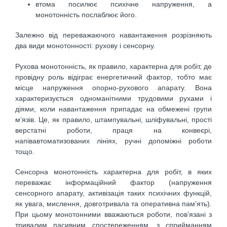
втома посилює психічне напруження, а
монотонність послаблює його.
Залежно від переважаючого навантаження розрізняють
два види монотонності: рухову і сенсорну.
Рухова монотонність, як правило, характерна для робіт, де
провідну роль відіграє енергетичний фактор, тобто має
місце напруження опорно-рухового апарату. Вона
характеризується одноманітними трудовими рухами і
діями, коли навантаження припадає на обмежені групи
м’язів. Це, як правило, штампувальні, шліфувальні, прості
верстатні роботи, праця на конвеєрі,
напівавтоматизованих лініях, ручні допоміжні роботи
тощо.
Сенсорна монотонність характерна для робіт, в яких
переважає інформаційний фактор (напруження
сенсорного апарату, активізація таких психічних функцій,
як увага, мислення, довготривала та оперативна пам’ять).
При цьому монотонними вважаються роботи, пов’язані з
тривалим пасивним спостереженням, з сприйманням