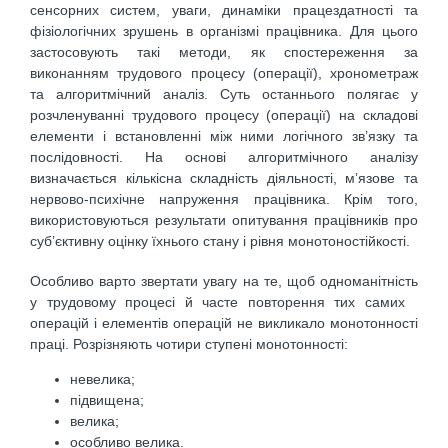
сенсорних систем, уваги, динаміки працездатності та
фізіологічних зрушень в організмі працівника. Для цього
застосовують такі методи, як спостереження за
виконанням трудового процесу (операції), хронометраж
та алгоритмічний аналіз. Суть останнього полягає у
розчленуванні трудового процесу (операції) на складові
елементи і встановленні між ними логічного зв’язку та
послідовності. На основі алгоритмічного аналізу
визначається кількісна складність діяльності, м’язове та
нервово-психічне напруження працівника. Крім того,
використовуються результати опитування працівників про
суб’єктивну оцінку їхнього стану і рівня монотоностійкості.
Особливо варто звертати увагу на те, щоб одноманітність
у трудовому процесі й часте повторення тих самих
операцій і елементів операцій не викликало монотонності
праці. Розрізняють чотири ступені монотонності:
невелика;
підвищена;
велика;
особливо велика.