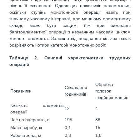
рівень її складності. Однак цих показників недостатньо,
оскільки ступінь монотонності операції навіть при
значному часовому інтервалі, але меншому елементному
складі, може бути вищим, ніж при виконанні
багатоелементної операції з незначним часовим циклом
кожного елемента. Залежно від поєднання кількох ознак
розрізняють чотири категорії монотонних робіт.
Таблиця
2.
Основні характеристики трудових
операцій
Обробка
Складання
Показники
головок
годинників
швейних машин
Кількість елементів
12
4
операції
Час на операцію, с
195
38
Маса виробу, кг
0,1
15
Робоча зона, м
0,3
1,8