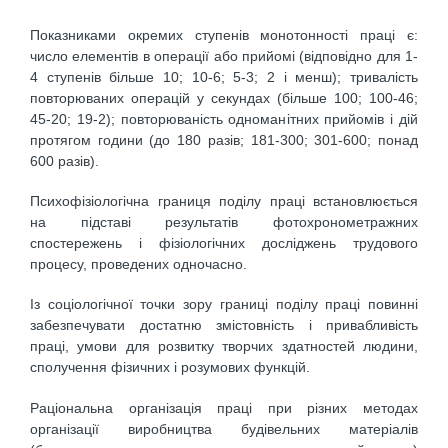
Показниками окремих ступенів монотонності праці є:
число елементів в операції або прийомі (відповідно для 1-
4 ступенів більше 10; 10-6; 5-3; 2 і менш); тривалість
повторюваних операцій у секундах (більше 100; 100-46;
45-20; 19-2); повторюваність одноманітних прийомів і дій
протягом години (до 180 разів; 181-300; 301-600; понад
600 разів).
Психофізіологічна границя поділу праці встановлюється
на підставі результатів фотохронометражних
спостережень і фізіологічних досліджень трудового
процесу, проведених одночасно.
Із соціологічної точки зору границі поділу праці повинні
забезпечувати достатню змістовність і привабливість
праці, умови для розвитку творчих здатностей людини,
сполучення фізичних і розумових функцій.
Раціональна організація праці при різних методах
організації виробництва будівельних матеріалів