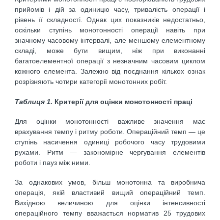
прийомів і дій за одиницю часу, тривалість операції і
рівень її складності. Однак цих показників недостатньо,
оскільки ступінь монотонності операції навіть при
значному часовому інтервалі, але меншому елементному
складі, може бути вищим, ніж при виконанні
багатоелементної операції з незначним часовим циклом
кожного елемента. Залежно від поєднання кількох ознак
розрізняють чотири категорії монотонних робіт.
Таблиця 1.
Критерії для оцінки монотонності праці
Для оцінки монотонності важливе значення має
врахування темпу і ритму роботи. Операційний темп — це
ступінь насичення одиниці робочого часу трудовими
рухами. Ритм — закономірне чергування елементів
роботи і пауз між ними.
За однакових умов, більш монотонна та виробнича
операція, якій властивий вищий операційний темп.
Вихідною величиною для оцінки інтенсивності
операційного темпу вважається норматив 25 трудових