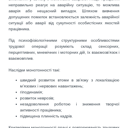
неправильно реагує на аварійну ситуацію, то можлива
аварія або нещасний випадок. Шляхом вивчення
допущених помилок встановлюється залежність аварійної
ситуації або аварії від сукупності особистісних якостей
працівника.
Під психофізіологічними структурними особливостями
трудової операції розуміють склад сенсорних,
перцептивних, мнемічних і моторних дій, їх взаємозв’язок і
взаємовплив.
Наслідки монотонності такі:
швидкий розвиток втоми в зв’язку з локалізацією
м’язових і нервових навантажень;
гіподинамія;
розвиток неврозів;
незадоволення роботою і зниження творчої
активності працівника;
підвищена плинність кадрів.
Критеріями монотонності праці є повторюваність трудових