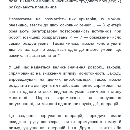
поза; 6) мала емоційна насиченість трудового процесу; 7)
роз’єднаність працівників.
Незважаючи на розмаїтість цих критеріїв, їх можна,
очевидно, звести до двох основних ознак: 1 — 3 критерії
означають багаторазову повторюваність вступників при
роботі зовнішніх роздратувань; 4 — 7 — обмежене число
самих роздратувань. Таким чином, можна констатувати
два різних, що не зводяться одне до іншого умови, що
викликають стан монотонії.
У цей час надається велике значення розробці заходів,
спрямованих на зниження впливу монотонності. Заходу,
впроваджувані на деяких виробництвах, також можна
розділити на дві групи, які найбільше прямо спрямовані на
зняття одного із двох виділених умов виникнення стану
монотонії. Перша спрямована на порушення
регулярності, ритмічності однотипних рухів, дій, операцій.
Це введення чергування операцій, періодичні зміни
швидкості руху конвеєра, зняття примусового темпу й
ритму, укрупнення операцій і т.д. Друга — зняття або