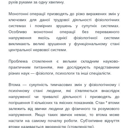
рухів руками за одну хвилину.
Монотонні операції призводять до різко виражених змін у
ключових для даної трудової діяльності фізіологічних
системах і помірних зрушень у супутніх системах.
Особливо монотонні операції без переважного
напруження якоїсь однієї фізіологічної системи
викликають великі зрушення у функціональному стані
центральної нервової системи.
Проблема стомлення є вельми складним науково-
практичним питанням, яке досліджують представники
різних наук — фізіологи, психологи та інші спеціалісти.
Втома — сукупність тимчасових змін у фізіологічному і
психічному стані людини, які з’являються внаслідок
напруженої чи тривалої діяльності і призводять до
погіршення її кількісних та якісних показників. Стан * втоми
залежить від звички людини до фізичного та розумового
напруження. Якщо таких звичок немає, то втома може
настати на самому початку роботи. Суб’єктивне відчуття
втоми називається змореністю (стомленістю).