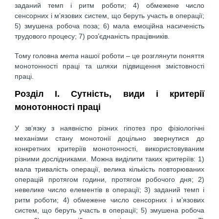
заданий темп і ритм роботи; 4) обмежене число
сенсорних і м’язових систем, що беруть участь в операції;
5) змушена робоча поза; 6) мала емоційна насиченість
трудового процесу; 7) роз’єднаність працівників.
Тому головна
мета
нашої роботи – це розглянути поняття
монотонності праці та шляхи підвищення змістовності
праці.
Розділ І. Сутність, види і критерії
монотонності праці
У зв’язку з наявністю різних гіпотез про фізіологічні
механізми стану монотонії доцільно звернутися до
конкретних критеріїв монотонності, використовуваним
різними дослідниками. Можна виділити таких критеріїв: 1)
мала тривалість операції, велика кількість повторюваних
операцій протягом години, протягом робочого дня; 2)
невелике число елементів в операції; 3) заданий темп і
ритм роботи; 4) обмежене число сенсорних і м’язових
систем, що беруть участь в операції; 5) змушена робоча