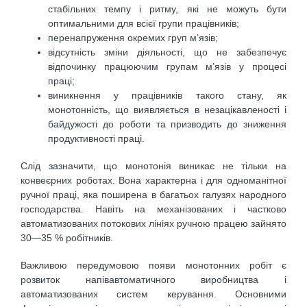
стабільних темпу і ритму, які не можуть бути
оптимальними для всієї групи працівників;
перенапруження окремих груп м’язів;
відсутність зміни діяльності, що не забезпечує
відпочинку працюючим групам м’язів у процесі
праці;
виникнення у працівників такого стану, як
монотонність, що виявляється в незацікавленості і
байдужості до роботи та призводить до зниження
продуктивності праці.
Слід зазначити, що монотонія виникає не тільки на
конвеєрних роботах. Вона характерна і для одноманітної
ручної праці, яка поширена в багатьох галузях народного
господарства. Навіть на механізованих і частково
автоматизованих потокових лініях ручною працею зайнято
30—35 % робітників.
Важливою передумовою появи монотонних робіт є
розвиток напівавтоматичного виробництва і
автоматизованих систем керування. Основними