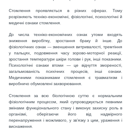
Стомлення проявляється в різних сферах. Тому
розрізняють техніко-економічні, фізіологічні, психологічні й
медичні ознаки стомлення.
До числа техніко-економічних ознак утоми входять
зниження виробітку, зростання браку й інше. До
фізіологічних ознак — зменшення витривалості, тремтіння
у пальцях, подовження часу зорово-моторної реакції,
зростання температури шкіри голови і рук, інші показники.
Психологічні ознаки втоми — це відчуття змореності,
загальмованість психічних процесів, інші ознаки.
Медичними показниками стомлення є травматизм і
виробничо обумовлені захворювання.
Стомлення за всю біологічною суттю є нормальним
фізіологічним процесом, який супроводжується певними
змінами функціонального стану і виконує захисну роль в
організмі, оберігаючи його від надмірного
перенапруження і можливого, у зв’язку з цим, ураження і
виснаження.