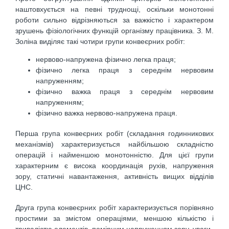
наштовхується на певні труднощі, оскільки монотонні
роботи сильно відрізняються за важкістю і характером
зрушень фізіологічних функцій організму працівника. З. М.
Золіна виділяє такі чотири групи конвеєрних робіт:
нервово-напружена фізично легка праця;
фізично легка праця з середнім нервовим
напруженням;
фізично важка праця з середнім нервовим
напруженням;
фізично важка нервово-напружена праця.
Перша група конвеєрних робіт (складання годинникових
механізмів) характеризується найбільшою складністю
операцій і найменшою монотонністю. Для цієї групи
характерним є висока координація рухів, напруження
зору, статичні навантаження, активність вищих відділів
ЦНС.
Друга група конвеєрних робіт характеризується порівняно
простими за змістом операціями, меншою кількістю і