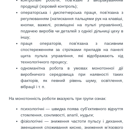
продукції (зоровий контроль);
операторська і диспетчерська праця, пов’язана з
регулюванням (натискання пальцями рук на клавіші,
кнопки, важелі, розміщені на пульті управління),
подачею виробів чи деталей з однієї дільниці цеху в
іншу;
праця операторів, пов’язана з пасивним
спостереженням за стрілками приладів на панелі
щита пульта управління, які відображають хід
технологічного процесу;
одноманітна робота в умовах монотонної дії
виробничого середовища при наявності таких
факторів, як певний рівень шуму, освітлення,
вібрації і т. п.
На монотонність роботи вказують три групи ознак:
психологічні — швидка поява суб’єктивного відчуття
стомлення, сонливості, апатії, нудьги;
фізіологічні — зниження частоти пульсу і дихання,
зменшення споживання кисню, зниження м’язового