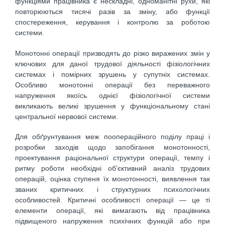
функціями працівника є нескладні, одноманітні рухи, які
повторюються тисячі разів за зміну, або функції
спостереження, керування і контролю за роботою
системи.
Монотонні операції призводять до різко виражених змін у
ключових для даної трудової діяльності фізіологічних
системах і помірних зрушень у супутніх системах.
Особливо монотонні операції без переважного
напруження якоїсь однієї фізіологічної системи
викликають великі зрушення у функціональному стані
центральної нервової системи.
Для обґрунтування меж поопераційного поділу праці і
розробки заходів щодо запобігання монотонності,
проектування раціональної структури операції, темпу і
ритму роботи необхідні об’єктивний аналіз трудових
операцій, оцінка ступеня їх монотонності, виявлення так
званих критичних і структурних психологічних
особливостей. Критичні особливості операції — це ті
елементи операції, які вимагають від працівника
підвищеного напруження психічних функцій або при