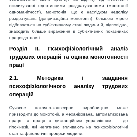
викликуваної однотипними роздратуваннями (монотонії
одноманітності), монотонія, що є наслідком недоліку
роздратувань (деприваційна монотонія), більшою мірою
відбивається на суб’єктивному стані людини й, відповідно,
знаходить більше вираження в суб’єктивних показниках
працездатності.
Розділ II. Психофізіологічний аналіз
трудових операцій та оцінка монотонності
праці
2.1. Методика і завдання
психофізіологічного аналізу трудових
операцій
Сучасне поточно-конвеєрне виробництво може
призводити до монотонії, а механізована, автоматизована
праця та праця з дистанційним управлінням — до
гіпокінезії, які негативно впливають на психофізіологічні
стан та фізіологічні процеси людини.