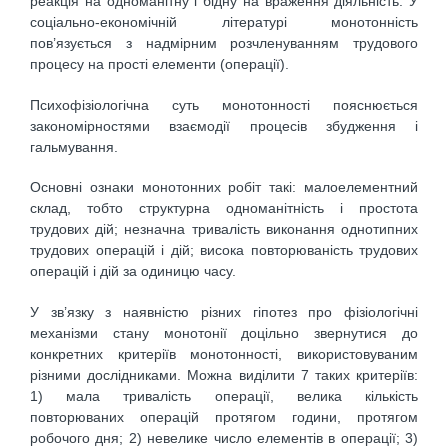
реакція на одноманітну і бідну на враження діяльність. У
соціально-економічній літературі монотонність
пов’язується з надмірним розчленуванням трудового
процесу на прості елементи (операції).
Психофізіологічна суть монотонності пояснюється
закономірностями взаємодії процесів збудження і
гальмування.
Основні ознаки монотонних робіт такі: малоелементний
склад, тобто структурна одноманітність і простота
трудових дій; незначна тривалість виконання однотипних
трудових операцій і дій; висока повторюваність трудових
операцій і дій за одиницю часу.
У зв’язку з наявністю різних гіпотез про фізіологічні
механізми стану монотонії доцільно звернутися до
конкретних критеріїв монотонності, використовуваним
різними дослідниками. Можна виділити 7 таких критеріїв:
1) мала тривалість операції, велика кількість
повторюваних операцій протягом години, протягом
робочого дня; 2) невелике число елементів в операції; 3)