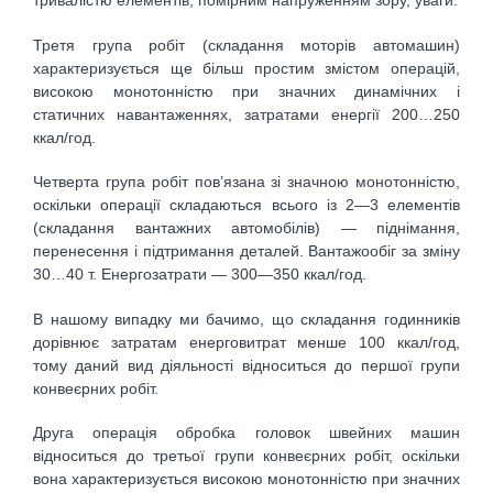
тривалістю елементів, помірним напруженням зору, уваги.
Третя група робіт (складання моторів автомашин)
характеризується ще більш простим змістом операцій,
високою монотонністю при значних динамічних і
статичних навантаженнях, затратами енергії 200…250
ккал/год.
Четверта група робіт пов’язана зі значною монотонністю,
оскільки операції складаються всього із 2—3 елементів
(складання вантажних автомобілів) — піднімання,
перенесення і підтримання деталей. Вантажообіг за зміну
30…40 т. Енергозатрати — 300—350 ккал/год.
В нашому випадку ми бачимо, що складання годинників
дорівнює затратам енерговитрат менше 100 ккал/год,
тому даний вид діяльності відноситься до першої групи
конвеєрних робіт.
Друга операція обробка головок швейних машин
відноситься до третьої групи конвеєрних робіт, оскільки
вона характеризується високою монотонністю при значних