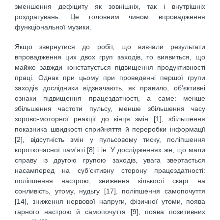
зменшення дефіциту як зовнішніх, так і внутрішніх
роздратувань. Це головним чином впровадження
функціональної музики.
Якщо звернутися до робіт, що вивчали результати
впровадження цих двох груп заходів, то виявиться, що
майже завжди констатується підвищення продуктивності
праці. Однак при цьому при проведенні першої групи
заходів дослідники відзначають, як правило, об’єктивні
ознаки підвищення працездатності, а саме: менше
збільшення частоти пульсу, менше збільшення часу
зорово-моторної реакції до кінця змін [1], збільшення
показника швидкості сприйняття й переробки інформації
[2], відсутність змін у пульсовому тиску, поліпшення
короткочасної пам’яті [8] і ін. У дослідженнях же, що мали
справу із другою групою заходів, увага звертається
насамперед на суб’єктивну сторону працездатності:
поліпшення настрою, зниження кількості скарг на
сонливість, утому, нудьгу [17], поліпшення самопочуття
[14], зниження нервової напруги, фізичної утоми, поява
гарного настрою й самопочуття [9], поява позитивних