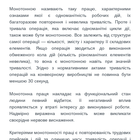
Монотонною називають таку працю, характерними
ознаками якої є одноманітність робочих дій, їх
багаторазове повторення і невелика тривалість. Проте і
тривала операція, яка включає одноманітні цикли дії,
також може бути монотонною. Все залежить від структури
самої операції — кількості, змісту і характеру її складових
елементів. Якщо операція зводиться до виконання
обмеженого кола дій (кількість різноманітних елементів
невелика), то вона є монотонною навіть при значній
тривалості. Згідно з нормативними актами тривалість
операцій на конвеєрному виробництві не повинна бути
меншою 30 секунд.
Монотонна праця накладає на функціональний стан
людини певний відбиток. її негативний вплив
проявляється у втраті інтересу до виконуваної роботи.
Надмірно виражена монотонність може викликати
своєрідне нервове виснаження.
Критеріями монотонності праці є повторюваність трудових
прийомів і дій за одиницю часу, тривалість операції і