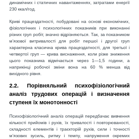
динамічних і статичних навантаженнях, затратами енергії
230 ккал/год.
Криві працездатності, побудовані на основі економічних,
фізіологічних і психологічних показників при виконанні
різних груп робіт, значно відрізняються. Так, за показником
м’язової витривалості для робіт першої і другої груп
характерна класична крива працездатності, для третьої і
четвертої груп — крива виснаження, коли різке зниження
цього показника відмічається через 1—1,5 години, а
наприкінці робочої зміни вона на 60 % менша від
вихідного рівня.
2.2. Порівняльний психофізіологічний
аналіз трудових операцій і визначення
ступеня їх монотонності
Психофізіологічний аналіз операцій передбачає вивчення
кількості прийомів і рухів, їх тривалості і повторюваності,
складності елементів і траєкторій рухів, сили і точності
м’язових зусиль, ритму і темпу, напруження окремих