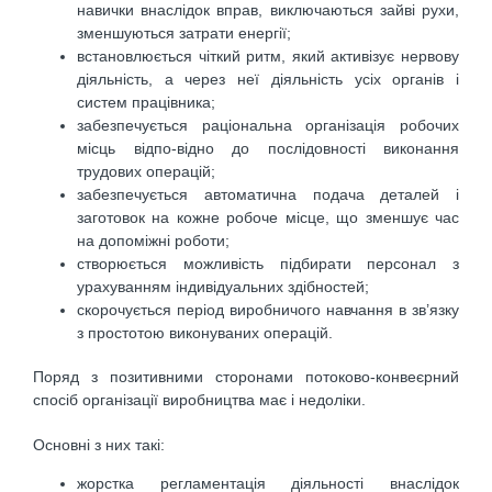
навички внаслідок вправ, виключаються зайві рухи,
зменшуються затрати енергії;
встановлюється чіткий ритм, який активізує нервову
діяльність, а через неї діяльність усіх органів і
систем працівника;
забезпечується раціональна організація робочих
місць відпо-відно до послідовності виконання
трудових операцій;
забезпечується автоматична подача деталей і
заготовок на кожне робоче місце, що зменшує час
на допоміжні роботи;
створюється можливість підбирати персонал з
урахуванням індивідуальних здібностей;
скорочується період виробничого навчання в зв’язку
з простотою виконуваних операцій.
Поряд з позитивними сторонами потоково-конвеєрний
спосіб організації виробництва має і недоліки.
Основні з них такі:
жорстка регламентація діяльності внаслідок