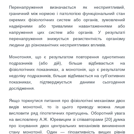
Перенапруження визначається як несприятливий,
граничний між нормою і патологією функціональний стан
окремих фізіологічних систем або органів, зумовлений
надмірними або тривалими навантаженнями або
напруження цих систем або органів. У результаті
перенапруження знижується резистентність організму
людини до різноманітних несприятливих впливів.
Монотоняя, що є результатом повторення однотипних
подразників (або дій), більше відбивається на
фізіологічних показниках, а монотонія, що є результатом
недоліку подразників, більше відбивається на суб’єктивних
показниках, підтверджується даними сьогодення
дослідження.
Якщо торкнутися питання про фізіологічні механізми двох
видів монотонії, то із цього приводу можна лише
висловити ряд гіпотетичних припущень. Оборотний увага
на висловлену А.Ж. Юревицем зі співавторами [20] думка
про існування двох центральних механізмів виникнення
стану монотонії. Один — гіпоактивність вищих рівнів