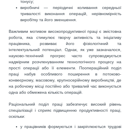
тонусу;
виробничі — періодичні коливання середньої
тривалості виконання операцій, нерівномірність
виробітку та його зменшення.
Важливим мотивом високопродуктивної праці є змістовна
робота, яка стимулює творчу активність та ініціативу
працівника, розвиває його фізіологічний та
інтелектуальний потенціал. Однак, як уже зазначалося,
науково-технічний прогрес часто супроводжується
надмірним розчленуванням технологічного процесу на
прості операції або її елементи. Поопераційний поділ
праці набув особливого поширення в потоково-
конвеєрному, масовому, крупносерійному виробництві, де
на робочому місці постійно або тривалий час виконується
одна або обмежена кількість операцій.
Раціональний поділ праці забезпечує високий рівень
спеціалізації і сприяє підвищенню продуктивності праці,
оскільки:
у працівників формуються і закріплюються трудові