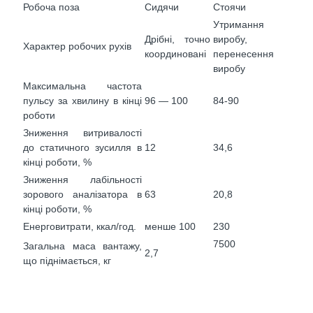
Робоча поза
Сидячи
Стоячи
Утримання
Дрібні, точно
виробу,
Характер робочих рухів
координовані
перенесення
виробу
Максимальна частота
пульсу за хвилину в кінці
96 — 100
84-90
роботи
Зниження витривалості
до статичного зусилля в
12
34,6
кінці роботи, %
Зниження лабільності
зорового аналізатора в
63
20,8
кінці роботи, %
Енерговитрати, ккал/год.
менше 100
230
7500
Загальна маса вантажу,
2,7
що піднімається, кг