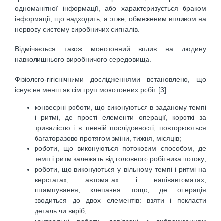
одноманітної інформації, або характеризується браком
інформації, що надходить, а отже, обмеженим впливом на
нервову систему виробничих сигналів.
Відмічається також монотонний вплив на людину
навколишнього виробничого середовища.
Фізіолого-гігієнічними дослідженнями встановлено, що
існує не менш як сім груп монотонних робіт [3]:
конвеєрні роботи, що виконуються в заданому темпі
і ритмі, де прості елементи операції, короткі за
тривалістю і в певній послідовності, повторюються
багаторазово протягом зміни, тижня, місяців;
роботи, що виконуються потоковим способом, де
темп і ритм залежать від головного робітника потоку;
роботи, що виконуються у вільному темпі і ритмі на
верстатах, автоматах і напівавтоматах,
штампування, клепання тощо, де операція
зводиться до двох елементів: взяти і покласти
деталь чи виріб;
контрольні роботи, пов’язані з вибракуванням