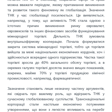
можна вважати періодом, якому притаманне виникнення
та розвиток такого феномену як глобалізація. Значення
ТНК у час глобалізації посилюється. Це виявляється,
наприклад, у тому, що активність ТНК стала однією з
істотних причин виникнення ринку євровалют,
євровекселів та інших фінансових засобів функціонування
міжнародної торгівлі. Діяльність ТНК зумовила
внутрішньофірмову кооперацію. Почала формуватися
закрита система міжнародної торгівлі, тобто ця торгівля
вийшла за межі національних економічних кордонів, хоч і
здійснюється всередині одного підприємства. Частка такої
торгівлі зросла до 40% загального обсягу торгівлі, а в
окремих галузях торгівлі досягла значно вищих показників,
зокрема, майже 70% у торгівлі продукцією хімічної
промисловості, наприклад, фармацевтичної.
Зазначене становить лише незначну частину аргументів,
які свідчать про важливу роль, що відіграють ТНК у
сучасному глобалізованому суспільстві. Транснаціональні
корпорації стали настільки економічно потужними
утвореннями, що вони з легкістю впливають на перебіг