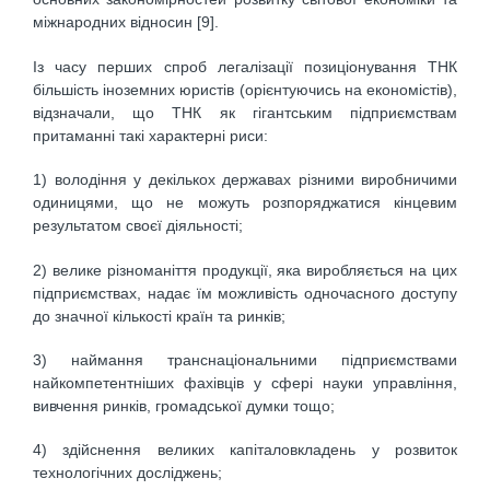
міжнародних відносин [9].
Із часу перших спроб легалізації позиціонування ТНК
більшість іноземних юристів (орієнтуючись на економістів),
відзначали, що ТНК як гігантським підприємствам
притаманні такі характерні риси:
1) володіння у декількох державах різними виробничими
одиницями, що не можуть розпоряджатися кінцевим
результатом своєї діяльності;
2) велике різноманіття продукції, яка виробляється на цих
підприємствах, надає їм можливість одночасного доступу
до значної кількості країн та ринків;
3) наймання транснаціональними підприємствами
найкомпетентніших фахівців у сфері науки управління,
вивчення ринків, громадської думки тощо;
4) здійснення великих капіталовкладень у розвиток
технологічних досліджень;