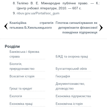
Теліпко В. Е. Міжнародне публічне право. — К.:
Центр учбової літератури, 2010. — 607 с.
nbuv.gov.ua/Portal/soc_gum
Коаліційна стратегія
Гіпотеза сигналізування як
гетьмана Б.Хмельницького
детермінанти фінансової
поведінки підприємця
Розділи
Банківська і біржова
справа
БЖД та охорона праці
Біологія,
природознавство
Бухгалтерський облік
Всесвітня історія
Географія
Документознавство,
Гроші та кредит
діловодство
Екологія
Економіка підприємства
Економіка праці
Економічна історія