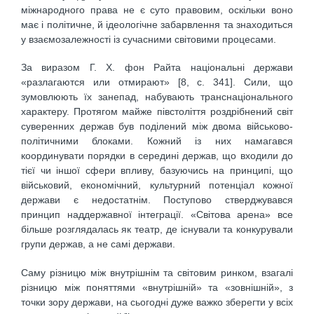
міжнародного права не є суто правовим, оскільки воно
має і політичне, й ідеологічне забарвлення та знаходиться
у взаємозалежності із сучасними світовими процесами.
За виразом Г. Х. фон Райта національні держави
«разлагаются или отмирают» [8, с. 341]. Сили, що
зумовлюють їх занепад, набувають транснаціонального
характеру. Протягом майже півстоліття роздрібнений світ
суверенних держав був поділений між двома військово-
політичними блоками. Кожний із них намагався
координувати порядки в середині держав, що входили до
тієї чи іншої сфери впливу, базуючись на принципі, що
військовий, економічний, культурний потенціал кожної
держави є недостатнім. Поступово стверджувався
принцип наддержавної інтеграції. «Світова арена» все
більше розглядалась як театр, де існували та конкурували
групи держав, а не самі держави.
Саму різницю між внутрішнім та світовим ринком, взагалі
різницю між поняттями «внутрішній» та «зовнішній», з
точки зору держави, на сьогодні дуже важко зберегти у всіх