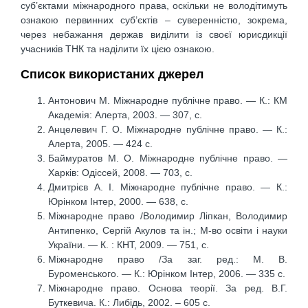
суб’єктами міжнародного права, оскільки не володітимуть
ознакою первинних суб’єктів – суверенністю, зокрема,
через небажання держав виділити із своєї юрисдикції
учасників ТНК та наділити їх цією ознакою.
Список використаних джерел
Антонович М. Міжнародне публічне право. — К.: КМ
Академія: Алерта, 2003. — 307, с.
Анцелевич Г. О. Міжнародне публічне право. — К.:
Алерта, 2005. — 424 с.
Баймуратов М. О. Міжнародне публічне право. —
Харків: Одіссей, 2008. — 703, с.
Дмитрієв А. І. Міжнародне публічне право. — К.:
Юрінком Інтер, 2000. — 638, с.
Міжнародне право /Володимир Ліпкан, Володимир
Антипенко, Сергій Акулов та ін.; М-во освіти і науки
України. — К. : КНТ, 2009. — 751, с.
Міжнародне право /За заг. ред.: М. В.
Буроменського. — К.: Юрінком Інтер, 2006. — 335 с.
Міжнародне право. Основа теорії. За ред. В.Г.
Буткевича. К.: Либідь, 2002. – 605 с.