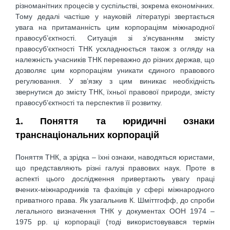
різноманітних процесів у суспільстві, зокрема економічних.
Тому дедалі частіше у науковій літературі звертається
увага на притаманність цим корпораціям міжнародної
правосуб’єктності. Ситуація зі з’ясуванням змісту
правосуб’єктності ТНК ускладнюється також з огляду на
належність учасників ТНК переважно до різних держав, що
дозволяє цим корпораціям уникати єдиного правового
регулювання. У зв’язку з цим виникає необхідність
звернутися до змісту ТНК, їхньої правової природи, змісту
правосуб’єктності та перспектив її розвитку.
1. Поняття та юридичні ознаки
транснаціональних корпорацій
Поняття ТНК, а зрідка – їхні ознаки, наводяться юристами,
що представляють різні галузі правових наук. Проте в
аспекті цього дослідження привертають увагу праці
вчених-міжнародників та фахівців у сфері міжнародного
приватного права. Як узагальнив К. Шміттгофф, до спроби
легального визначення ТНК у документах ООН 1974 –
1975 pp. ці корпорації (тоді використовувався термін