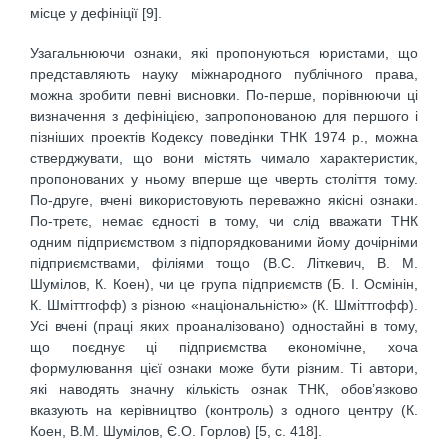
місце у дефініції [9].
Узагальнюючи ознаки, які пропонуються юристами, що
представляють науку міжнародного публічного права,
можна зробити певні висновки. По-перше, порівнюючи ці
визначення з дефініцією, запропонованою для першого і
пізніших проектів Кодексу поведінки ТНК 1974 р., можна
стверджувати, що вони містять чимало характеристик,
пропонованих у ньому вперше ще чверть століття тому.
По-друге, вчені використовують переважно якісні ознаки.
По-третє, немає єдності в тому, чи слід вважати ТНК
одним підприємством з підпорядкованими йому дочірніми
підприємствами, філіями тощо (В.С. Літкевич, В. М.
Шумілов, К. Коен), чи це група підприємств (Б. І. Осмінін,
К. Шміттгофф) з різною «національністю» (К. Шміттгофф).
Усі вчені (праці яких проаналізовано) одностайні в тому,
що поєднує ці підприємства економічне, хоча
формулювання цієї ознаки може бути різним. Ті автори,
які наводять значну кількість ознак ТНК, обов’язково
вказують на керівництво (контроль) з одного центру (К.
Коен, В.М. Шумілов, Є.О. Горлов) [5, с. 418].