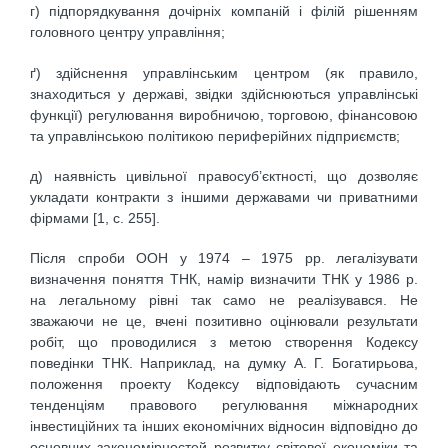
г) підпорядкування дочірніх компаній і філій рішенням
головного центру управління;
ґ) здійснення управлінським центром (як правило,
знаходиться у державі, звідки здійснюються управлінські
функції) регулювання виробничою, торговою, фінансовою
та управлінською політикою периферійних підприємств;
д) наявність цивільної правосуб’єктності, що дозволяє
укладати контракти з іншими державами чи приватними
фірмами [1, с. 255].
Після спроби ООН у 1974 – 1975 pp. легалізувати
визначення поняття ТНК, намір визначити ТНК у 1986 р.
на легальному рівні так само не реалізувався. Не
зважаючи не це, вчені позитивно оцінювали результати
робіт, що проводилися з метою створення Кодексу
поведінки ТНК. Наприклад, на думку А. Г. Богатирьова,
положення проекту Кодексу відповідають сучасним
тенденціям правового регулювання міжнародних
інвестиційних та інших економічних відносин відповідно до
основних закономірностей розвитку світової економіки та