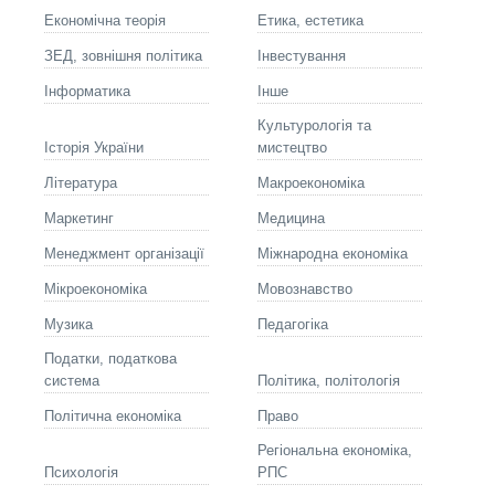
Економічна теорія
Етика, естетика
ЗЕД, зовнішня політика
Інвестування
Інформатика
Інше
Культурологія та
Історія України
мистецтво
Літературa
Макроекономіка
Маркетинг
Медицина
Менеджмент організації
Міжнародна економіка
Мікроекономіка
Мовознавство
Музика
Педагогіка
Податки, податкова
система
Політика, політологія
Політична економіка
Право
Регіональна економіка,
Психологія
РПС