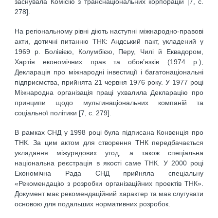
заснувала Комісію з транснаціональних корпорацій [7, с.
278].
На регіональному рівні діють наступні міжнародно-правові
акти, дотичні питанню ТНК: Андський пакт, укладений у
1969 р. Болівією, Колумбією, Перу, Чилі й Еквадором,
Хартія економічних прав та обов’язків (1974 р.),
Декларація про міжнародні інвестиції і багатонаціональні
підприємства, прийнята 21 червня 1976 року. У 1977 році
Міжнародна організація праці ухвалила Декларацію про
принципи щодо мультинаціональних компаній та
соціальної політики [7, с. 279].
В рамках СНД у 1998 році була підписана Конвенція про
ТНК. За цим актом для створення ТНК передбачається
укладання міжурядових угод, а також спеціальна
національна реєстрація в якості саме ТНК. У 2000 році
Економічна Рада СНД прийняла спеціальну
«Рекомендацію з розробки організаційних проектів ТНК».
Документ має рекомендаційний характер та мав слугувати
основою для подальших нормативних розробок.