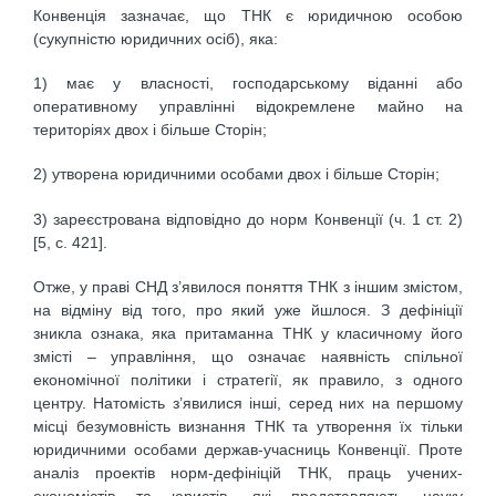
Конвенція зазначає, що ТНК є юридичною особою
(сукупністю юридичних осіб), яка:
1) має у власності, господарському віданні або
оперативному управлінні відокремлене майно на
територіях двох і більше Сторін;
2) утворена юридичними особами двох і більше Сторін;
3) зареєстрована відповідно до норм Конвенції (ч. 1 ст. 2)
[5, с. 421].
Отже, у праві СНД з’явилося поняття ТНК з іншим змістом,
на відміну від того, про який уже йшлося. З дефініції
зникла ознака, яка притаманна ТНК у класичному його
змісті – управління, що означає наявність спільної
економічної політики і стратегії, як правило, з одного
центру. Натомість з’явилися інші, серед них на першому
місці безумовність визнання ТНК та утворення їх тільки
юридичними особами держав-учасниць Конвенції. Проте
аналіз проектів норм-дефініцій ТНК, праць учених-