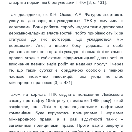
створити норми, які б регулювали ТНК» [3, с. 431].
Такі дослідники, як К.Н. Океке, А.А. Фатурос звертають
увагу на договори, що укладаються ТНК у тому числі з
державами. Вони роблять спробу надати таким договорам
державно-владних властивостей, тобто прирівнюють їх за
статусом до тих договорів, що укладаються між
державами. Але, з іншого боку, держава в особі
уповноважених нею органів укладає різноманітні цивільно-
правові угоди з суб’єктами підприємницької діяльності на
виконання певних видів робіт чи надання послуг, і через
те, що такий суб’єкт є юридичною особою з певною
часткою іноземних інвестицій, така угода не стає
міжнародно-правовою [3, с. 431].
Також на користь ТНК свідчить положення Лівійського
закону про нафту 1955 року (зі змінами 1965 року), який
закріплює, що Лівія з транснаціональним нафтовими
компаніями буде керуватись принципами і нормами
міжнародного права, а в разі відсутності таких –
загальними принципами права. Проте варто звернути
увагу на історичні передумови прийняття такого закону: у