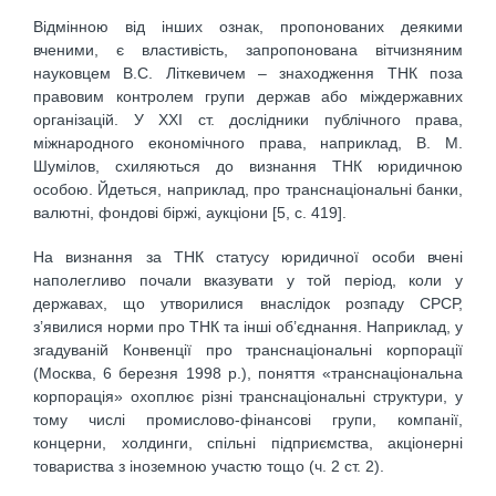
Відмінною від інших ознак, пропонованих деякими
вченими, є властивість, запропонована вітчизняним
науковцем В.С. Літкевичем – знаходження ТНК поза
правовим контролем групи держав або міждержавних
організацій. У XXI ст. дослідники публічного права,
міжнародного економічного права, наприклад, В. М.
Шумілов, схиляються до визнання ТНК юридичною
особою. Йдеться, наприклад, про транснаціональні банки,
валютні, фондові біржі, аукціони [5, с. 419].
На визнання за ТНК статусу юридичної особи вчені
наполегливо почали вказувати у той період, коли у
державах, що утворилися внаслідок розпаду СРСР,
з’явилися норми про ТНК та інші об’єднання. Наприклад, у
згадуваній Конвенції про транснаціональні корпорації
(Москва, 6 березня 1998 p.), поняття «транснаціональна
корпорація» охоплює різні транснаціональні структури, у
тому числі промислово-фінансові групи, компанії,
концерни, холдинги, спільні підприємства, акціонерні
товариства з іноземною участю тощо (ч. 2 ст. 2).