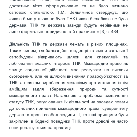
достатньо чітко сформульовано та не було визнано
світовою спільнотою. Г.М. Вельямінов стверджує, що
«якою б могутньою не була ТНК і якою б слабкою не була
держава, ТНК та держава завжди будуть нерівними не
лише формально-юридично, а й практично» [3, с. 434].
Діяльність ТНК та держави лежать в різних площинах.
Таким чином, глобалізаційні тенденції та зміни загальної
світобудови відкривають шляхи для спекуляцій та
лобіювання власних інтересів ТНК. Міжнародне право як
явище соціальної дійсності має реагувати на виклики
сьогодення, але не шляхом визнання правосуб’єктності за
ТНК, а шляхом вироблення механізму протистояння їхнім
амбіціям задля збереження природи та сутності
міжнародного права. Нагальною є проблема визначення
статусу ТНК, регулювання їх діяльності на засадах поваги
до основних принципів міжнародного права, суверенітету
держав та прав і свобод людини. Ці та інші принципи були
закріплені в Кодексі поведінки ТНК, проте доволі не часто
вони реалізуються на практиці.