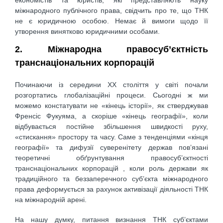
економістів та юристів, які представляють науку
міжнародного публічного права, свідчить про те, що ТНК
не є юридичною особою. Немає й вимоги щодо її
утворення винятково юридичними особами.
2. Міжнародна правосуб’єктність
транснаціональних корпорацій
Починаючи із середини ХХ століття у світі почали
розгортатись глобалізаційні процеси. Сьогодні ж ми
можемо констатувати не «кінець історії», як стверджував
Френсіс Фукуяма, а скоріше «кінець географії», коли
відбувається постійне збільшення швидкості руху,
«стискання» простору та часу. Саме з тенденціями «кінця
географії» та дифузії суверенітету держав пов’язані
теоретичні обґрунтування правосуб’єктності
транснаціональних корпорацій , коли роль держави як
традиційного та беззаперечного суб’єкта міжнародного
права деформується за рахунок активізації діяльності ТНК
на міжнародній арені.
На нашу думку, питання визнання ТНК суб’єктами