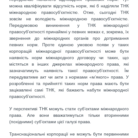
можна кваліфікувати відсутність норм, які б наділяли ТНК
міжнародною правосуб’єктністю. Отже, сьогодні ТНК
зовсім не володіють міжнародною правосуб’єктністю.
Передумовою виникнення у ТНК міжнародної
правосуб’єктності принаймні у певних межах є, зокрема, їх
звернення до міжнародних органів про дотримання
певних норм. Проте єдиною умовою появи у таких
корпорацій міжнародної правосуб’єктності може бути
наявність норм міжнародного договору чи таких, що
містяться в інших джерелах міжнародного права, які
зазначатимуть наявність такої правосуб’єктності. Їм
передуватиме акт чи акти з нормами «м’якого» права. У
розробленні та прийнятті таких норм права мають бути
зацікавлені самі ТНК, які бажають набути міжнародної
правосуб’єктності.
У перспективі ТНК можуть стати суб’єктами міжнародного
права. Але вони вважатимуться тільки вторинними
(похідними) суб’єктами цієї галузі права.
Транснаціональні корпорації не можуть бути первинними