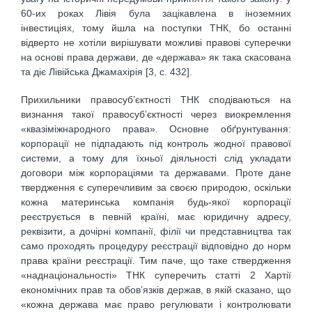
60-их роках Лівія була зацікавлена в іноземних
інвестиціях, тому йшла на поступки ТНК, бо останні
відверто не хотіли вирішувати можливі правові суперечки
на основі права держави, де «держава» як така скасована
та діє Лівійська Джамахірія [3, с. 432].
Прихильники правосуб’єктності ТНК сподіваються на
визнання такої правосуб’єктності через виокремлення
«квазіміжнародного права». Основне обґрунтування:
корпорації не підпадають під контроль жодної правової
системи, а тому для їхньої діяльності слід укладати
договори між корпораціями та державами. Проте дане
твердження є суперечливим за своєю природою, оскільки
кожна материнська компанія будь-якої корпорації
реєструється в певній країні, має юридичну адресу,
реквізити, а дочірні компанії, філії чи представництва так
само проходять процедуру реєстрації відповідно до норм
права країни реєстрації. Тим паче, що таке ствердження
«наднаціональності» ТНК суперечить статті 2 Хартії
економічних прав та обов’язків держав, в якій сказано, що
«кожна держава має право регулювати і контролювати