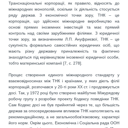
Транснаціональні корпорації, як правило, відносять до
міжнародних монополій, оскільки їх діяльність стосується
ряду держав. З економічної точки зору, ТНК – це
корпорація, що здійснює міжнародне виробництво на
основі прямих іноземних інвестицій та має прямий
контроль над своїми зарубіжними філіями. З юридичної
точки зору, за визначенням Л.П. Ануфриєвої, ТНК – це
сукупність формально самостійних юридичних осіб, що
мають різну державну приналежність та фактично
знаходяться під керівництвом іноземної юридичної особи,
тобто материнської компанії [7, с. 278].
Процес створення єдиного міжнародного стандарту у
взаємовідносинах між ТНК і країнами, у яких діють філії
корпорацій, розпочався у 20-ті роки XX ст. і продовжується
досі. Так, у 1972 році було створено майбутню Міжурядову
робочу групу з розробки проекту Кодексу поведінки ТНК.
Сам Кодекс досі не був прийнятий через те, що більшість
держав за опосередкованим впливом ТНК наполягають на
рекомендаційному, а не загальнообов’язковому, характері
його норм. Окрім цього, Економічна і Соціальна рада ООН