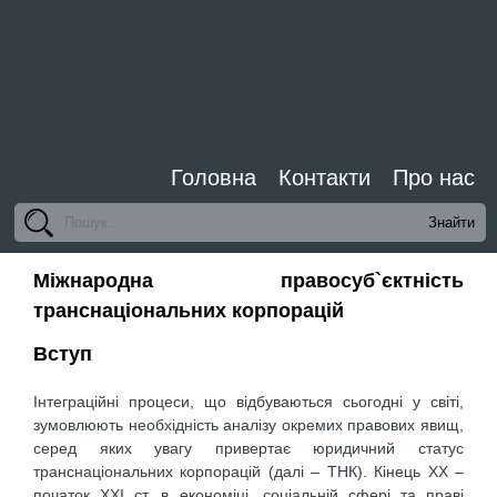
Головна
Контакти
Про нас
Міжнародна правосуб`єктність
транснаціональних корпорацій
Вступ
Інтеграційні процеси, що відбуваються сьогодні у світі,
зумовлюють необхідність аналізу окремих правових явищ,
серед яких увагу привертає юридичний статус
транснаціональних корпорацій (далі – ТНК). Кінець XX –
початок XXI ст. в економіці, соціальній сфері та праві