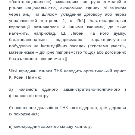
«багатонаціональні») визначалися як група компаній з
різною національністю, економічно єдиних, зі зв’язком
через акції чи шляхом укладення договору або через
управлінський контроль [1, с. 254]. Багатонаціональні
корпорації визначалися й іншими вченими, до яких
належить, наприклад, Ш. Лебен. На його думку,
багатонаціональне підприємство характеризується
побудовою на інституційних засадах («система участі»,
материнське – дочірнє підприємство тощо) або договірних
без залежності підприємств [].
Чіткі юридичні ознаки ТНК наводить аргентинський юрист
К. Коен. Ними є:
а) наявність єдиного адміністративно-політичного і
фінансового центру;
б) охоплення діяльністю ТНК інших держав, крім держави
їх походження;
в) міжнародний характер складу капіталу;