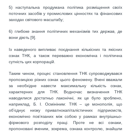
5) наступальна продумана політика розміщення своїх
поточних засобів у промислових цінностях та фінансових
заходах світового масштабу;
6) глибоке знання політичних механізмів тих держав, де
вони діють [9].
Із наведеного випливає поєднання кількісних та якісних
ознак ТНК, а також переважно економічна і політична
сутність цих корпорацій.
Таким чином, процес становлення ТНК супроводжувався
пропозицією різних ознак цього феномену. Вчені вважали
за необхідне навести максимальну кількість ознак,
характерних для ТНК. Водночас визначення ТНК
наводилися достатньо лаконічні, як це було зроблено,
наприклад, Б. І. Осмініним: ТНК – це монополія, що
об’єднує низку приватнокапіталістичних підприємств,
економічно пов’язаних між собою у рамках внутрішньо-
фірмового розподілу праці. Проте не всі ознаки,
пропоновані вченим, зокрема, ознака контролю, знайшли