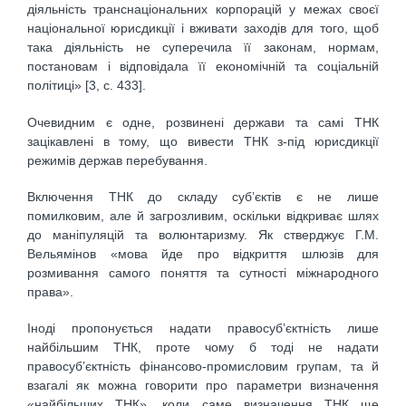
діяльність транснаціональних корпорацій у межах своєї
національної юрисдикції і вживати заходів для того, щоб
така діяльність не суперечила її законам, нормам,
постановам і відповідала її економічній та соціальній
політиці» [3, с. 433].
Очевидним є одне, розвинені держави та самі ТНК
зацікавлені в тому, що вивести ТНК з-під юрисдикції
режимів держав перебування.
Включення ТНК до складу суб’єктів є не лише
помилковим, але й загрозливим, оскільки відкриває шлях
до маніпуляцій та волюнтаризму. Як стверджує Г.М.
Вельямінов «мова йде про відкриття шлюзів для
розмивання самого поняття та сутності міжнародного
права».
Іноді пропонується надати правосуб’єктність лише
найбільшим ТНК, проте чому б тоді не надати
правосуб’єктність фінансово-промисловим групам, та й
взагалі як можна говорити про параметри визначення
«найбільших ТНК», коли саме визначення ТНК ще