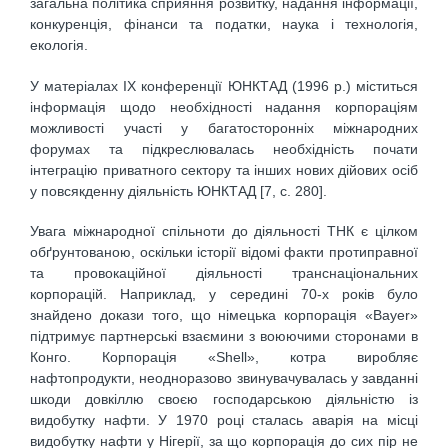
загальна політика сприяння розвитку, надання інформації,
конкуренція, фінанси та податки, наука і технологія,
екологія.
У матеріалах ІХ конференції ЮНКТАД (1996 р.) міститься
інформація щодо необхідності надання корпораціям
можливості участі у багатосторонніх міжнародних
форумах та підкреслювалась необхідність почати
інтеграцію приватного сектору та інших нових дійових осіб
у повсякденну діяльність ЮНКТАД [7, с. 280].
Увага міжнародної спільноти до діяльності ТНК є цілком
обґрунтованою, оскільки історії відомі факти протиправної
та провокаційної діяльності транснаціональних
корпорацій. Наприклад, у середині 70-х років було
знайдено докази того, що німецька корпорація «Bayer»
підтримує партнерські взаємини з воюючими сторонами в
Конго. Корпорація «Shell», котра виробляє
нафтопродукти, неодноразово звинувачувалась у завданні
шкоди довкіллю своєю господарською діяльністю із
видобутку нафти. У 1970 році сталась аварія на місці
видобутку нафти у Нігерії, за що корпорація до сих пір не