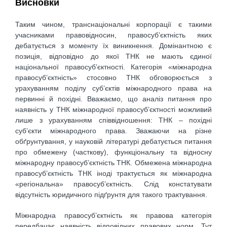
Висновки
Таким чином, транснаціональні корпорації є такими
учасниками правовідносин, правосуб’єктність яких
дебатується з моменту їх виникнення. Домінантною є
позиція, відповідно до якої ТНК не мають єдиної
національної правосуб’єктності. Категорія «міжнародна
правосуб’єктність» стосовно ТНК обговорюється з
урахуванням поділу суб’єктів міжнародного права на
первинні й похідні. Вважаємо, що аналіз питання про
наявність у ТНК міжнародної правосуб’єктності можливий
лише з урахуванням співвідношення: ТНК – похідні
суб’єкти міжнародного права. Зважаючи на різне
обґрунтування, у науковій літературі дебатується питання
про обмежену (часткову), функціональну та відносну
міжнародну правосуб’єктність ТНК. Обмежена міжнародна
правосуб’єктність ТНК іноді трактується як міжнародна
«регіональна» правосуб’єктність. Слід констатувати
відсутність юридичного підґрунтя для такого трактування.
Міжнародна правосуб’єктність як правова категорія
передбачає наявність відповідних правових норм. Тут