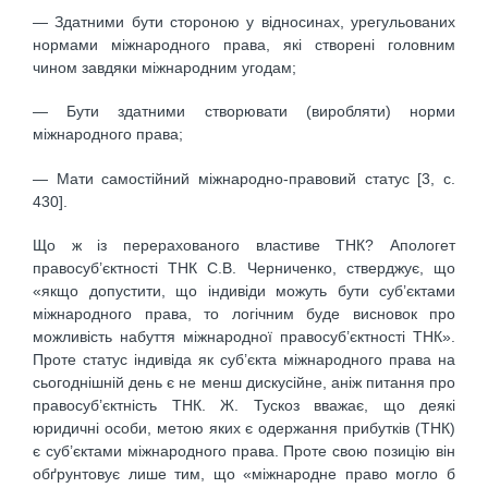
— Здатними бути стороною у відносинах, урегульованих
нормами міжнародного права, які створені головним
чином завдяки міжнародним угодам;
— Бути здатними створювати (виробляти) норми
міжнародного права;
— Мати самостійний міжнародно-правовий статус [3, с.
430].
Що ж із перерахованого властиве ТНК? Апологет
правосуб’єктності ТНК С.В. Черниченко, стверджує, що
«якщо допустити, що індивіди можуть бути суб’єктами
міжнародного права, то логічним буде висновок про
можливість набуття міжнародної правосуб’єктності ТНК».
Проте статус індивіда як суб’єкта міжнародного права на
сьогоднішній день є не менш дискусійне, аніж питання про
правосуб’єктність ТНК. Ж. Тускоз вважає, що деякі
юридичні особи, метою яких є одержання прибутків (ТНК)
є суб’єктами міжнародного права. Проте свою позицію він
обґрунтовує лише тим, що «міжнародне право могло б