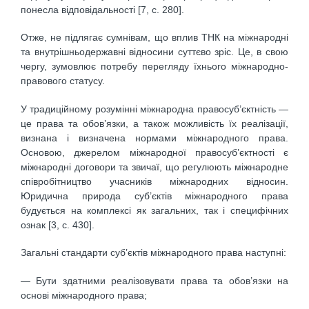
понесла відповідальності [7, с. 280].
Отже, не підлягає сумнівам, що вплив ТНК на міжнародні
та внутрішньодержавні відносини суттєво зріс. Це, в свою
чергу, зумовлює потребу перегляду їхнього міжнародно-
правового статусу.
У традиційному розумінні міжнародна правосуб’єктність —
це права та обов’язки, а також можливість їх реалізації,
визнана і визначена нормами міжнародного права.
Основою, джерелом міжнародної правосуб’єктності є
міжнародні договори та звичаї, що регулюють міжнародне
співробітництво учасників міжнародних відносин.
Юридична природа суб’єктів міжнародного права
будується на комплексі як загальних, так і специфічних
ознак [3, с. 430].
Загальні стандарти суб’єктів міжнародного права наступні:
— Бути здатними реалізовувати права та обов’язки на
основі міжнародного права;