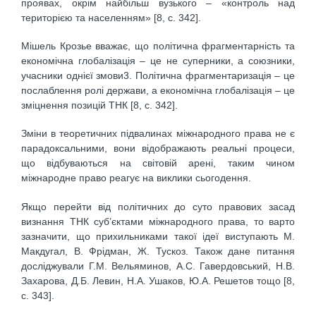
проявах, окрім найбільш вузького – «контроль над
територією та населенням» [8, с. 342].
Мішель Крозье вважає, що політична фрагментарність та
економічна глобалізація – це не суперники, а союзники,
учасники однієї змови3. Політична фрагментаризація – це
послаблення ролі держави, а економічна глобалізація – це
зміцнення позицій ТНК [8, с. 342].
Зміни в теоретичних підвалинах міжнародного права не є
парадоксальними, вони відображають реальні процеси,
що відбуваються на світовій арені, таким чином
міжнародне право реагує на виклики сьогодення.
Якщо перейти від політичних до суто правових засад
визнання ТНК суб’єктами міжнародного права, то варто
зазначити, що прихильниками такої ідеї виступають М.
Макдугал, В. Фрідман, Ж. Тускоз. Також дане питання
досліджували Г.М. Вельяминов, А.С. Гавердовський, Н.В.
Захарова, Д.Б. Левин, Н.А. Ушаков, Ю.А. Решетов тощо [8,
с. 343].