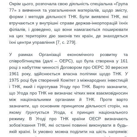
Окрім цього, розпочала свою діяльність спеціальна «Група
77» з вивчення та узагальнення матеріалів, щодо змісту,
форми і методів діяльності ТНК. Були виявлені ТНК, які
втручаються у внутрішні справи держав-інкорпорацій їхніх
філіалів, і доведено, що вони намагаються поширювати
на цих територіях дію законів тих країн, де знаходяться
їхні центри управління [7, с. 279].
У рамках Організації економічного розвитку та
співробітництва (далі – ОЕРС), що була створена у 161
році з набуттям чинності Договором про ОЕРС 30 вересня
1961 року, здійснюється власна політики щодо ТНК. У
1975 році був створений Комітет з міжнародних інвестицій
і ТНК, який і підготував Угоду про ТНК. Варто зазначити,
що Угода про ТНК не визначає чітких меж взаємовідносин
між національними органами й ТНК. Проте варто
зазначити, що основним принципом діяльності сторін, на
якому ґрунтується Угода, є принцип національного
режиму. В Угоді про ТНК країни ОЕСР визначають
зобов’язання ТНК, які останні повинні виконувати в будь-
якій країні. Їх умовно можна поділити на шість напрямів: