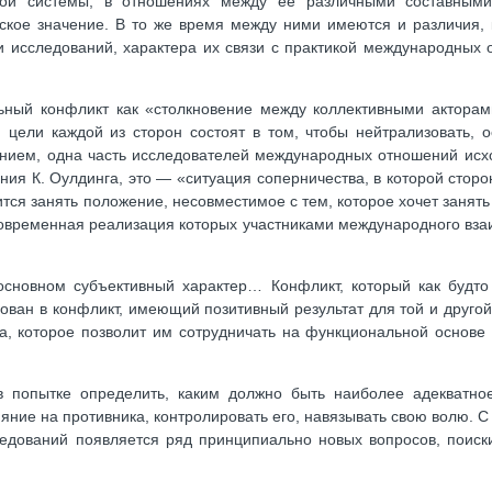
ой системы, в отношениях между ее различными составным
ское значение. В то же время между ними имеются и различия,
и исследований, характера их связи с практикой международных 
ьный конфликт как «столкновение между коллективными акторам
м цели каждой из сторон состоят в том, чтобы нейтрализовать, 
анием, одна часть исследователей международных отношений исхо
ения К. Оулдинга, это — «ситуация соперничества, в которой стор
ся занять положение, несовместимое с тем, которое хочет занять 
дновременная реализация которых участниками международного вз
 основном субъективный характер… Конфликт, который как будто 
ван в конфликт, имеющий позитивный результат для той и другой
а, которое позволит им сотрудничать на функциональной основе
 в попытке определить, каким должно быть наиболее адекватно
ияние на противника, контролировать его, навязывать свою волю. 
ледований появляется ряд принципиально новых вопросов, поиски