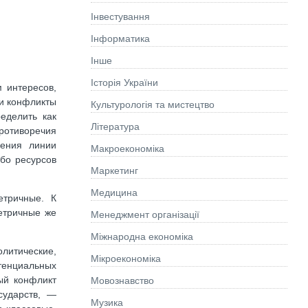
Інвестування
Інформатика
Інше
Історія України
 интересов,
 и конфликты
Культурологія та мистецтво
еделить как
Літературa
противоречия
дения линии
Макроекономіка
ибо ресурсов
Маркетинг
Медицина
етричные. К
етричные же
Менеджмент організації
Міжнародна економіка
литические,
Мікроекономіка
тенциальных
ый конфликт
Мовознавство
сударств, —
Музика