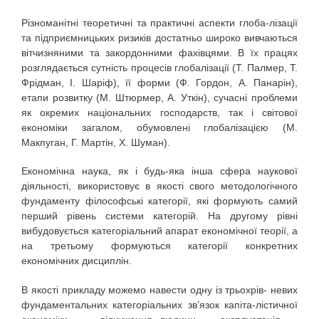
Різноманітні теоретичні та практичні аспекти глоба-лізації
та підприємницьких ризиків достатньо широко вивчаються
вітчизняними та закордонними фахівцями. В їх працях
розглядається сутність процесів глобалізації (Т. Палмер, Т.
Фрідман, І. Шаріф), її форми (Ф. Гордон, А. Панарін),
етапи розвитку (М. Штюрмер, А. Уткін), сучасні проблеми
як окремих національних господарств, так і світової
економіки загалом, обумовлені глобалізацією (М.
Макпуган, Г. Мартін, X. Шуман).
Економічна наука, як і будь-яка інша сфера наукової
діяльності, використовує в якості свого методологічного
фундаменту філософські категорії, які формують самий
перший рівень системи категорій. На другому рівні
вибудовується категоріальний апарат економічної теорії, а
на третьому формуються категорії конкретних
економічних дисциплін.
В якості прикладу можемо навести одну із трьохрів- невих
фундаментальних категоріальних зв’язок капіта-лістичної