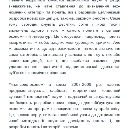
Певним недоліком сучасної економічної науки є дещо
зневажливе, не чітке ставлення до визначення еко-
номічних категорій та понять, які є базовими цеглинками
розробки нових концепцій, законів, закономірностей. Саме
тому сьогодні існують десятки, сотні і іноді тисячі
визначень одного і того ж самого поняття в світовій
економічній літературі. Це стосується, наприклад, понять
«маркетинг», «глобалізація», «конкуренція», «ризик». Але
ж, аксіоматично, що від правильності і чіткості визначення
саме категоріального апарату залежить як і суть тих або
інших концепцій, так і, що особливо важливо, для
удосконалення практичної підприємницької діяльності
суб’єктів економічних відносин.
Фінансово-економічна криза 2007-2009 pp. наочно
продемонструвала слабкість теоретичних концепцій
сучасної економічної науки і надзвичайно актуалізувала
необхідність розробки нових підходів для обґрунтування
економічних програм післякризового розвитку країн світу.
Це, в свою чергу, вимагає особливої уваги до дотримання
чіткої методології наукових досліджень взагалі і, до
розробки понять і категорій, зокрема.