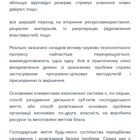
збільшує відповідні резерви, стримує освоєння нових
джерел тощо;
все ширший перехід на вторинне ресурсовикористання,
рециклінг матеріалів, їх рекуперацію (відновлення
властивостей) тощо.
Реально зазначені складові впливу науково-технологічного
прогресу найчастіше перехрещуються,
взаємодоповнюють одна одну. Але в практичному сенсі
виокремлення деяких із зазначених проблем сприяє
застосуванню програмно-цільових методологій і
прискоренню їх вирішення.
Основними елементами економічної системи є, по-перше,
спосіб узгодження діяльності суб’єктів господарського
життя, або спосіб розв’язання основних проблем
організації економіки; по-друге, власність на виробничі
ресурси та виготовлені життєві блага.
Господарське життя будь-якого суспільства передбачає
узгодження і розв’язання безлічі проблем. Серед них є