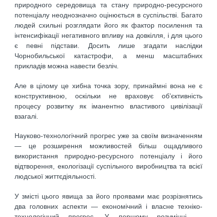
природного середовища та стану природно-ресурсного
потенціалу неоднозначно оцінюється в суспільстві. Багато
людей схильні розглядати його як фактор посилення та
інтенсифікації негативного впливу на довкілля, і для цього
є певні підстави. Досить лише згадати наслідки
Чорнобильської катастрофи, а менш масштабних
прикладів можна навести безліч.
Але в цілому це хибна точка зору, принаймні вона не є
конструктивною, оскільки не враховує об’єктивність
процесу розвитку як іманентно властивого цивілізації
взагалі.
Науково-технологічний прогрес уже за своїм визначенням
— це розширення можливостей більш ощадливого
використання природно-ресурсного потенціалу і його
відтворення, екологізації суспільного виробництва та всієї
людської життєдіяльності.
У змісті цього явища за його проявами має розрізнятись
два головних аспекти — економічний і власне техніко-
технологічний прогрес. У першому розумінні —