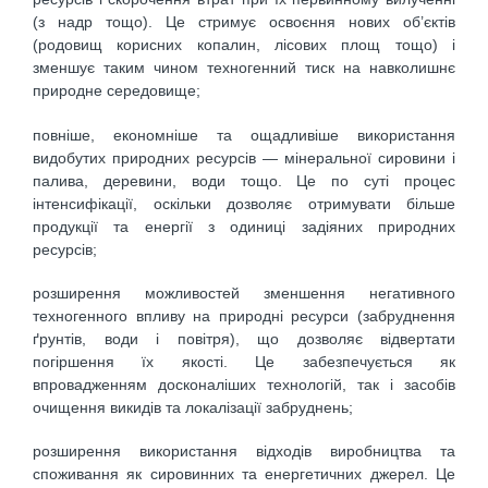
(з надр тощо). Це стримує освоєння нових об’єктів
(родовищ корисних копалин, лісових площ тощо) і
зменшує таким чином техногенний тиск на навколишнє
природне середовище;
повніше, економніше та ощадливіше використання
видобутих природних ресурсів — мінеральної сировини і
палива, деревини, води тощо. Це по суті процес
інтенсифікації, оскільки дозволяє отримувати більше
продукції та енергії з одиниці задіяних природних
ресурсів;
розширення можливостей зменшення негативного
техногенного впливу на природні ресурси (забруднення
ґрунтів, води і повітря), що дозволяє відвертати
погіршення їх якості. Це забезпечується як
впровадженням досконаліших технологій, так і засобів
очищення викидів та локалізації забруднень;
розширення використання відходів виробництва та
споживання як сировинних та енергетичних джерел. Це