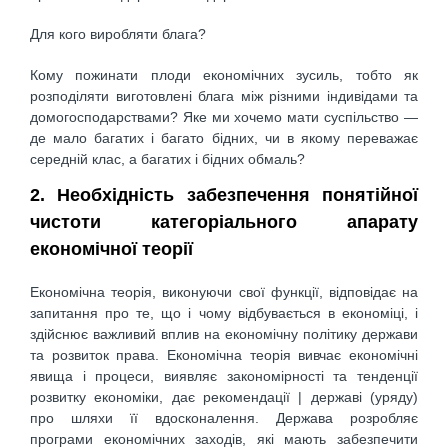
Для кого виробляти блага?
Кому пожинати плоди економічних зусиль, тобто як
розподіляти виготовлені блага між різними індивідами та
домогосподарствами? Яке ми хочемо мати суспільство —
де мало багатих і багато бідних, чи в якому переважає
середній клас, а багатих і бідних обмаль?
2. Необхідність забезпечення понятійної
чистоти категоріального апарату
економічної теорії
Економічна теорія, виконуючи свої функції, відповідає на
запитання про те, що і чому відбувається в економіці, і
здійснює важливий вплив на економічну політику держави
та розвиток права. Економічна теорія вивчає економічні
явища і процеси, виявляє закономірності та тенденції
розвитку економіки, дає рекомендації | державі (уряду)
про шляхи її вдосконалення. Держава розробляє
програми економічних заходів, які мають забезпечити