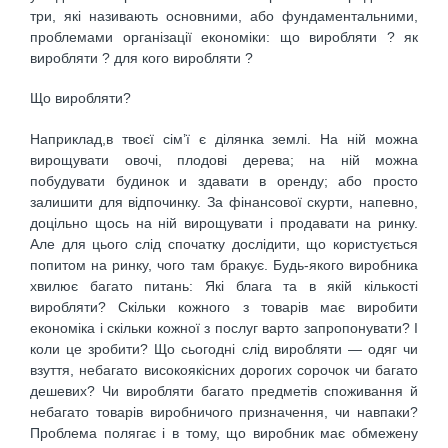
три, які називають основними, або фундаментальними,
проблемами організації економіки: що виробляти ? як
виробляти ? для кого виробляти ?
Що виробляти?
Наприклад,в твоєї сім’ї є ділянка землі. На ній можна
вирощувати овочі, плодові дерева; на ній можна
побудувати будинок и здавати в оренду; або просто
залишити для відпочинку. За фінансової скурти, напевно,
доцільно щось на ній вирощувати і продавати на ринку.
Але для цього слід спочатку дослідити, що користується
попитом на ринку, чого там бракує. Будь-якого виробника
хвилює багато питань: Які блага та в якій кількості
виробляти? Скільки кожного з товарів має виробити
економіка і скільки кожної з послуг варто запропонувати? І
коли це зробити? Що сьогодні слід виробляти — одяг чи
взуття, небагато високоякісних дорогих сорочок чи багато
дешевих? Чи виробляти багато предметів споживання й
небагато товарів виробничого призначення, чи навпаки?
Проблема полягає і в тому, що виробник має обмежену