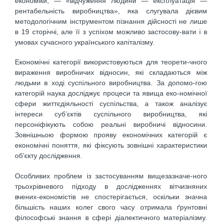
економіки, — «відчуження людини — експлуатація —
рентабельність виробництва», яка слугувала дієвим
методологічним інструментом пізнання дійсності не лише
в 19 сторіччі, але її з успіхом можливо застосову-вати і в
умовах сучасного українського капіталізму.
Економічні категорії використовуються для теорети-чного
вираження виробничих відносин, які складаються між
людьми в ході суспільного виробництва. За допомо-гою
категорій наука досліджує процеси та явища еко-номічної
сфери життєдіяльності суспільства, а також аналізує
інтереси суб’єктів суспільного виробництва, які
персоніфікують собою реальні виробничі відносини.
Зовнішньою формою прояву економічних категорій є
економічні поняття, які фіксують зовнішні характеристики
об’єкту дослідження.
Особливих проблем із застосуванням вищезазначе-ного
трьохрівневого підходу в дослідженнях вітчизняних
вчених-економістів не спостерігається, оскільки значна
більшість наших колег свого часу отримала ґрунтовні
філософські знання в сфері діалектичного матеріалізму.