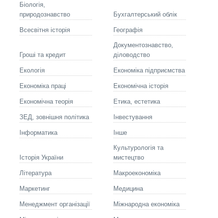
Біологія,
природознавство
Бухгалтерський облік
Всесвітня історія
Географія
Документознавство,
Гроші та кредит
діловодство
Екологія
Економіка підприємства
Економіка праці
Економічна історія
Економічна теорія
Етика, естетика
ЗЕД, зовнішня політика
Інвестування
Інформатика
Інше
Культурологія та
Історія України
мистецтво
Літературa
Макроекономіка
Маркетинг
Медицина
Менеджмент організації
Міжнародна економіка