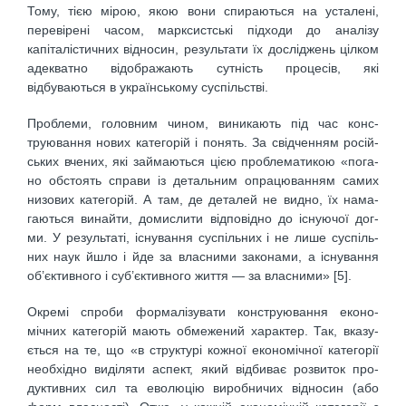
Тому, тією мірою, якою вони спираються на усталені,
перевірені часом, марксистські підходи до аналізу
капіталістичних відносин, результати їх досліджень цілком
адекватно відображають сутність процесів, які
відбуваються в українському суспільстві.
Проблеми, головним чином, виникають під час конс-
труювання нових категорій і понять. За свідченням росій-
ських вчених, які займаються цією проблематикою «пога-
но обстоять справи із детальним опрацюванням самих
низових категорій. А там, де деталей не видно, їх нама-
гаються винайти, домислити відповідно до існуючої дог-
ми. У результаті, існування суспільних і не лише суспіль-
них наук йшло і йде за власними законами, а існування
об’єктивного і суб’єктивного життя — за власними» [5].
Окремі спроби формалізувати конструювання еконо-
мічних категорій мають обмежений характер. Так, вказу-
ється на те, що «в структурі кожної економічної категорії
необхідно виділяти аспект, який відбиває розвиток про-
дуктивних сил та еволюцію виробничих відносин (або