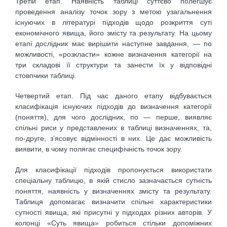
Третій етап. Наявність таблиці суттєво полегшує
проведення аналізу точок зору з метою узагальнення
існуючих в літературі підходів щодо розкриття суті
економічного явища, його змісту та результату. На цьому
етапі дослідник має вирішити наступне завдання, — по
можливості, «розкласти» кожне визначення категорії на
три складові її структури та занести їх у відповідні
стовпчики таблиці.
Четвертий етап. Під час даного етапу відбувається
класифікація існуючих підходів до визначення категорії
(поняття), для чого дослідник, по — перше, виявляє
спільні риси у представлених в таблиці визначеннях, та,
по-друге, з’ясовує відмінності в них. Це дає можливість
виявити, в чому полягає специфічність точок зору.
Для класифікації підходів пропонується використати
спеціальну таблицю, в якій стисло зазначається сутність
поняття, наявність у визначеннях змісту та результату.
Таблиця допомагає визначити спільні характеристики
сутності явища, які присутні у підходах різних авторів. У
колонці «Суть явища» робиться стільки допоміжних