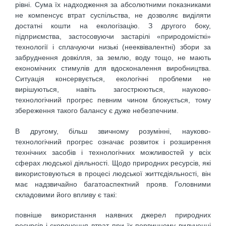
рівні. Сума їх надходження за абсолютними показниками
не компенсує втрат суспільства, не дозволяє виділяти
достатні кошти на екологізацію. З другого боку,
підприємства, застосовуючи застарілі «природомісткі»
технології і сплачуючи низькі (нееквівалентні) збори за
забруднення довкілля, за землю, воду тощо, не мають
економічних стимулів для вдосконалення виробництва.
Ситуація консервується, екологічні проблеми не
вирішуються, навіть загострюються, науково-
технологічний прогрес певним чином блокується, тому
збереження такого балансу є дуже небезпечним.
В другому, більш звичному розумінні, науково-
технологічний прогрес означає розвиток і розширення
технічних засобів і технологічних можливостей у всіх
сферах людської діяльності. Щодо природних ресурсів, які
використовуються в процесі людської життєдіяльності, він
має надзвичайно багатоаспектний прояв. Головними
складовими його впливу є такі:
повніше використання наявних джерел природних
ресурсів і скорочення втрат при їх первинному вилученні