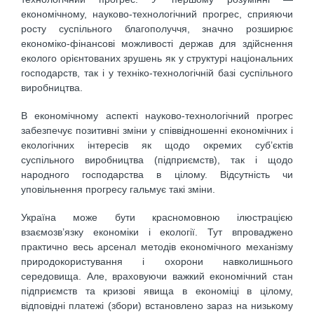
економічному, науково-техно­логічний прогрес, сприяючи
росту суспільного благополуччя, значно розширює
економіко-фінансові можливості держав для здійснення
еколого орієнтованих зрушень як у структурі національних
господарств, так і у техніко-технологічній базі суспільного
виробництва.
В економічному аспекті науково-технологічний прогрес
забезпечує позитивні зміни у співвідношенні економічних і
екологічних інтересів як щодо окремих суб’єктів
суспільного виробництва (підприємств), так і щодо
народного господарства в цілому. Відсутність чи
уповільнення прогресу гальмує такі зміни.
Україна може бути красномовною ілюстрацією
взаємозв’язку економіки і екології. Тут впроваджено
практично весь арсенал методів економічного механізму
природокористування і охорони навколишнього
середовища. Але, враховуючи важкий економічний стан
підприємств та кризові явища в економіці в цілому,
відповідні платежі (збори) встановлено зараз на низькому