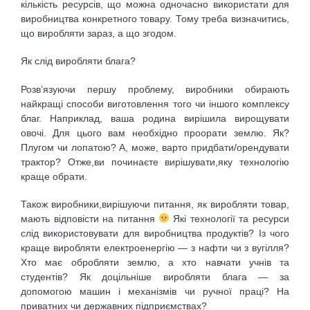
кількість ресурсів, що можна одночасно використати для
виробництва конкретного товару. Тому треба визначитись,
що виробляти зараз, а що згодом.
Як слід виробляти блага?
Розв’язуючи першу проблему, виробники обирають
найкращі способи виготовлення того чи іншого комплексу
благ. Наприклад, ваша родина вирішила вирощувати
овочі. Для цього вам необхідно проорати землю. Як?
Плугом чи лопатою? А, може, варто придбати/орендувати
трактор? Отже,ви починаєте вирішувати,яку технологію
краще обрати.
Також виробники,вирішуючи питання, як виробляти товар,
мають відповісти на питання
Які технології та ресурси
слід використовувати для виробництва продуктів? Із чого
краще виробляти електроенергію — з нафти чи з вугілля?
Хто має обробляти землю, а хто навчати учнів та
студентів? Як доцільніше виробляти блага — за
допомогою машин і механізмів чи ручної праці? На
приватних чи державних підприємствах?