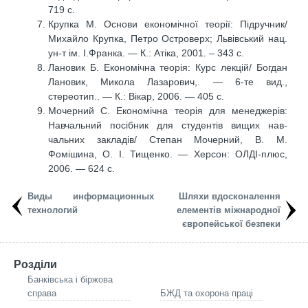
719 с.
Крупка М. Основи економічної теорії: Підручник/
Михайло Крупка, Петро Островерх; Львівський нац.
ун-т ім. І.Франка. — К.: Атіка, 2001. – 343 с.
Лановик Б. Економічна теорія: Курс лекцій/ Богдан
Лановик, Микола Лазарович,. — 6-те вид.,
стереотип.. — К.: Вікар, 2006. — 405 с.
Мочерний С. Економічна теорія для менеджерів:
Навчальний посібник для студентів вищих нав-
чальних закладів/ Степан Мочерний, В. М.
Фомішина, О. І. Тищенко. — Херсон: ОЛДІ-плюс,
2006. — 624 с.
Виды информационных
Шляхи вдосконалення
технологий
елементів міжнародної
європейської безпеки
Розділи
Банківська і біржова
справа
БЖД та охорона праці