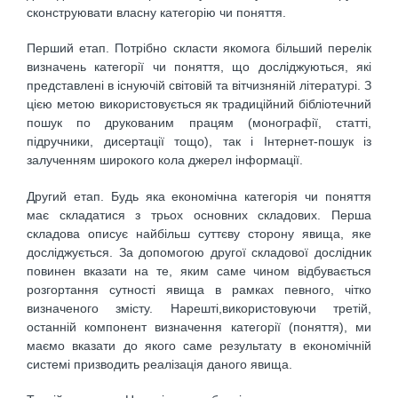
сконструювати власну категорію чи поняття.
Перший етап. Потрібно скласти якомога більший перелік
визначень категорії чи поняття, що досліджуються, які
представлені в існуючій світовій та вітчизняній літературі. З
цією метою використовується як традиційний бібліотечний
пошук по друкованим працям (монографії, статті,
підручники, дисертації тощо), так і Інтернет-пошук із
залученням широкого кола джерел інформації.
Другий етап. Будь яка економічна категорія чи поняття
має складатися з трьох основних складових. Перша
складова описує найбільш суттєву сторону явища, яке
досліджується. За допомогою другої складової дослідник
повинен вказати на те, яким саме чином відбувається
розгортання сутності явища в рамках певного, чітко
визначеного змісту. Нарешті,використовуючи третій,
останній компонент визначення категорії (поняття), ми
маємо вказати до якого саме результату в економічній
системі призводить реалізація даного явища.