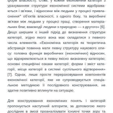
форм власності). Отже, у кожній економічній категорії з
урахуванням структури економічної системи відобража-
ються і зв’язки, і відносини між людьми у процесі привла-
снення^ об’єктів власності, з одного боку, та виробничі
зв’язки між людьми у процесі праці, створення матеріа-
льних благ, взаємодії людини з природою — з другого» [6].
Дещо ширшим є інший підхід до визначення структури
категорії, згідно якого вона має складатися з певного
числа елементів. «Економічна категорія як теоретична
абстракція повинна мати певну структуру наукового опи-
су: головна функція виробничих (економічних) відносин,
що відокремлюються в певну якісно визначену категорію;
основні специфічні ознаки категорії; форми і зміст кате-
горії, місце категорії в системі суспільного відтворення»
[7]. Однак, лише просте перераховування компонентів
економічної категорії, яке не супроводжується спеціа-
льною методикою її послідовного конструювання, не
здатне позитивно вплинути на ситуацію.
Для конструювання економічних понять і категорій
пропонується наступний алгоритм, за допомогою якого
дослідник в змозі проаналізувати існуючі точки зору та