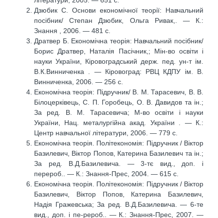
літератури, 2005. — 651 с.
Дзюбик С. Основи економічної теорії: Навчальний
посібник/ Степан Дзюбик, Ольга Ривак,. — К.:
Знання , 2006. — 481 с.
Дратвер Б. Економічна теорія: Навчальний посібник/
Борис Дратвер, Наталія Пасічник,; Мін-во освіти і
науки України, Кіровоградський держ. пед. ун-т ім.
В.К.Винниченка . — Кіровоград: РВЦ КДПУ ім. В.
Винниченка, 2006. — 256 с.
Економічна теорія: Підручник/ В. М. Тарасевич, В. В.
Білоцерківець, С. П. Горобець, О. В. Давидов та ін.;
За ред. В. М. Тарасевича; М-во освіти і науки
України, Нац. металургійна акад. України . — К.:
Центр навчальної літератури, 2006. — 779 с.
Економічна теорія. Політекономія: Підручник / Віктор
Базилевич, Віктор Попов, Катерина Базилевич та ін.;
За ред. В.Д.Базилевича. — 3-тє вид., доп. і
перероб.. — К.: Знання-Прес, 2004. — 615 с.
Економічна теорія. Політекономія: Підручник / Віктор
Базилевич, Віктор Попов, Катерина Базилевич,
Надія Гражевська; За ред. В.Д.Базилевича. — 6-те
вид., доп. і пе-рероб.. — К.: Знання-Прес, 2007. —