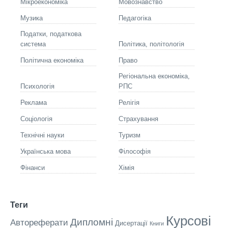
Мікроекономіка
Мовознавство
Музика
Педагогіка
Податки, податкова
система
Політика, політологія
Політична економіка
Право
Регіональна економіка,
Психологія
РПС
Реклама
Релігія
Соціологія
Страхування
Технічні науки
Туризм
Українська мова
Філософія
Фінанси
Хімія
Теги
Курсові
Дипломні
Автореферати
Дисертації
Книги