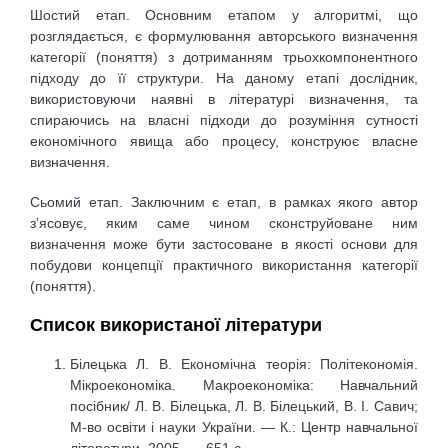
Шостий етап. Основним етапом у алгоритмі, що
розглядається, є формулювання авторського визначення
категорії (поняття) з дотриманням трьохкомпонентного
підходу до її структури. На даному етапі дослідник,
використовуючи наявні в літературі визначення, та
спираючись на власні підходи до розуміння сутності
економічного явища або процесу, конструює власне
визначення.
Сьомий етап. Заключним є етап, в рамках якого автор
з’ясовує, яким саме чином сконструйоване ним
визначення може бути застосоване в якості основи для
побудови концепції практичного використання категорії
(поняття).
Список використаної літератури
Білецька Л. В. Економічна теорія: Політекономія.
Мікроекономіка. Макроекономіка: Навчальний
посібник/ Л. В. Білецька, Л. В. Білецький, В. І. Савич;
М-во освіти і науки України. — К.: Центр навчальної