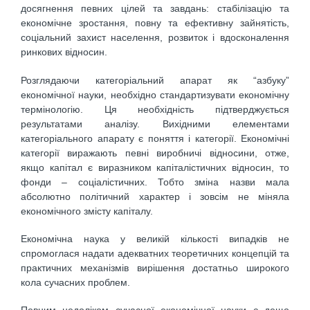
досягнення певних цілей та завдань: стабілізацію та
економічне зростання, повну та ефективну зайнятість,
соціальний захист населення, розвиток і вдосконалення
ринкових відносин.
Розглядаючи категоріальний апарат як “азбуку”
економічної науки, необхідно стандартизувати економічну
термінологію. Ця необхідність підтверджується
результатами аналізу. Вихідними елементами
категоріального апарату є поняття і категорії. Економічні
категорії виражають певні виробничі відносини, отже,
якщо капітал є виразником капіталістичних відносин, то
фонди – соціалістичних. Тобто зміна назви мала
абсолютно політичний характер і зовсім не міняла
економічного змісту капіталу.
Економічна наука у великій кількості випадків не
спромоглася надати адекватних теоретичних концепцій та
практичних механізмів вирішення достатньо широкого
кола сучасних проблем.