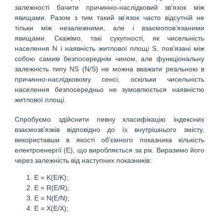
залежності бачити причинно-наслідковий зв’язок між
явищами. Разом з тим такий зв’язок часто відсутній не
тільки між незалежними, але і взаємопов’язаними
явищами. Скажімо, такі сукупності, як чисельність
населення N і наявність житлової площі S, пов’язані між
собою самим безпосереднім чином, але функціональну
залежність типу NS (N/S) не можна вважати реальною в
причинно-наслідковому сенсі, оскільки чисельність
населення безпосередньо не зумовлюється наявністю
житлової площі.
Спробуємо здійснити певну класифікацію індексних
взаємозв’язків відповідно до їх внутрішнього змісту,
використавши в якості об’ємного показника кількість
електроенергії (Е), що виробляється за рік. Виразимо його
через залежність від наступних показників:
E = K(E/K);
E = R(E/R);
E = N(E/N);
E = X(E/X);