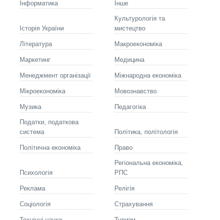
Інформатика
Інше
Культурологія та
Історія України
мистецтво
Літературa
Макроекономіка
Маркетинг
Медицина
Менеджмент організації
Міжнародна економіка
Мікроекономіка
Мовознавство
Музика
Педагогіка
Податки, податкова
система
Політика, політологія
Політична економіка
Право
Регіональна економіка,
Психологія
РПС
Реклама
Релігія
Соціологія
Страхування
Технічні науки
Туризм