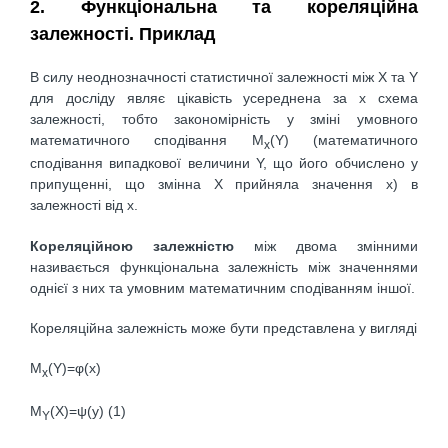
2. Функціональна та кореляційна
залежності. Приклад
В силу неоднозначності статистичної залежності між X та Y
для досліду являє цікавість усереднена за х схема
залежності, тобто закономірність у зміні умовного
математичного сподівання M
(Y) (математичного
x
сподівання випадкової величини Y, що його обчислено у
припущенні, що змінна Х прийняла значення х) в
залежності від х.
Кореляційною залежністю
між двома змінними
називається функціональна залежність між значеннями
однієї з них та умовним математичним сподіванням іншої.
Кореляційна залежність може бути представлена у вигляді
M
(Y)=φ(x)
x
M
(X)=ψ(y) (1)
Y