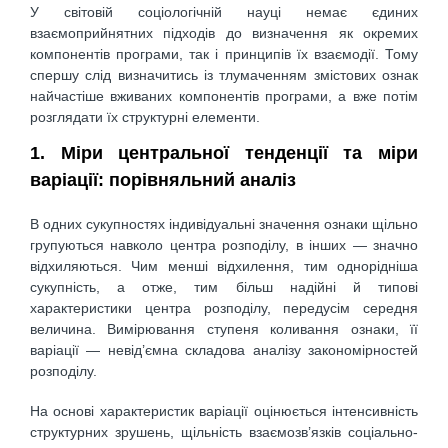
У світовій соціологічній науці немає єдиних
взаємоприйнятних підходів до визначення як окремих
компонентів програми, так і принципів їх взаємодії. Тому
спершу слід визначитись із тлумаченням змістових ознак
найчастіше вживаних компонентів програми, а вже потім
розглядати їх структурні елементи.
1. Міри центральної тенденції та міри
варіації: порівняльний аналіз
В одних сукупностях індивідуальні значення ознаки щільно
групуються навколо центра розподілу, в інших — значно
відхиляються. Чим менші відхилення, тим однорідніша
сукупність, а отже, тим більш надійні й типові
характеристики центра розподілу, передусім середня
величина. Вимірювання ступеня коливання ознаки, її
варіації — невід’ємна складова аналізу закономірностей
розподілу.
На основі характеристик варіації оцінюється інтенсивність
структурних зрушень, щільність взаємозв’язків соціально-