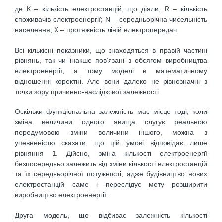
де К – кількість електростанцій, що діяли; R – кількість
споживачів електроенергії; N – середньорічна чисельність
населення; X – протяжність ліній електропередач.
Всі кількісні показники, що знаходяться в правій частині
рівнянь, так чи інакше пов’язані з обсягом виробництва
електроенергії, а тому моделі в математичному
відношенні коректні. Але вони далеко не рівнозначні з
точки зору причинно-наслідкової залежності.
Оскільки функціональна залежність має місце тоді, коли
зміна величини одного явища слугує реальною
передумовою зміни величини іншого, можна з
упевненістю сказати, що цій умові відповідає лише
рівняння 1. Дійсно, зміна кількості електроенергії
безпосередньо залежить від зміни кількості електростанцій
та їх середньорічної потужності, адже будівництво нових
електростанцій саме і переслідує мету розширити
виробництво електроенергії.
Друга модель, що відбиває залежність кількості