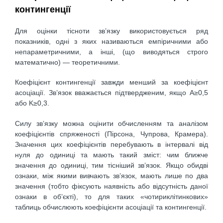
контингенції
Для оцінки тісноти зв’язку використовується ряд
показників, одні з яких називаються емпіричними або
непараметричними, а інші, (що виводяться строго
математично) — теоретичними.
Коефіцієнт контингенції завжди менший за коефіцієнт
асоціації. Зв’язок вважається підтвердженим, якщо A≥0,5
або K≥0,3.
Силу зв’язку можна оцінити обчисленням та аналізом
коефіцієнтів спряженості (Пірсона, Чупрова, Крамера).
Значення цих коефіцієнтів перебувають в інтервалі від
нуля до одиниці та мають такий зміст: чим ближче
значення до одиниці, тим тісніший зв’язок. Якщо обидві
ознаки, між якими вивчають зв’язок, мають лише по два
значення (тобто фіксують наявність або відсутність даної
ознаки в об’єкті), то для таких «чотириклітинкових»
таблиць обчислюють коефіцієнти асоціації та контингенції.