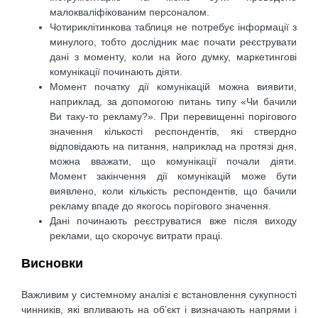
малокваліфікованим персоналом.
Чотириклітинкова таблиця не потребує інформації з
минулого, тобто дослідник має почати реєструвати
дані з моменту, коли на його думку, маркетингові
комунікації починають діяти.
Момент початку дії комунікацій можна виявити,
наприклад, за допомогою питань типу «Чи бачили
Ви таку-то рекламу?». При перевищенні порігового
значення кількості респондентів, які ствердно
відповідають на питання, наприклад на протязі дня,
можна вважати, що комунікації почали діяти.
Момент закінчення дії комунікацій може бути
виявлено, коли кількість респондентів, що бачили
рекламу впаде до якогось порігового значення.
Дані починають реєструватися вже після виходу
реклами, що скорочує витрати праці.
Висновки
Важливим у системному аналізі є встановлення сукупності
чинників, які впливають на об’єкт і визначають напрями і