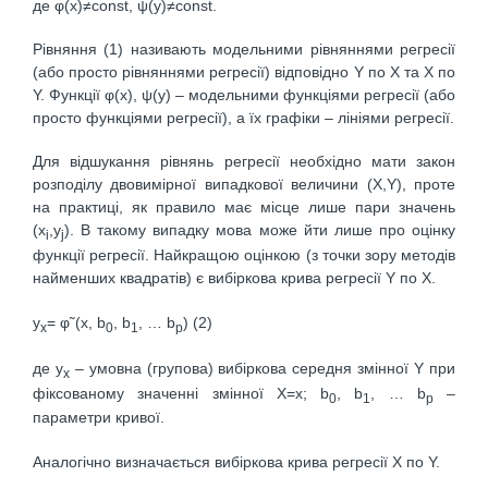
де φ(x)≠const, ψ(y)≠const.
Рівняння (1) називають модельними рівняннями регресії
(або просто рівняннями регресії) відповідно Y по X та X по
Y. Функції φ(x), ψ(y) – модельними функціями регресії (або
просто функціями регресії), а їх графіки – лініями регресії.
Для відшукання рівнянь регресії необхідно мати закон
розподілу двовимірної випадкової величини (X,Y), проте
на практиці, як правило має місце лише пари значень
(x
,y
). В такому випадку мова може йти лише про оцінку
i
j
функції регресії. Найкращою оцінкою (з точки зору методів
найменших квадратів) є вибіркова крива регресії Y по X.
y
= φ˜(x, b
, b
, … b
) (2)
x
0
1
p
де y
– умовна (групова) вибіркова середня змінної Y при
x
фіксованому значенні змінної Х=х; b
, b
, … b
–
0
1
p
параметри кривої.
Аналогічно визначається вибіркова крива регресії Х по Y.