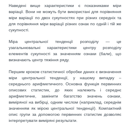
Наведені вище характеристики є показниками міри
варіації. Вони не можуть бути використані для порівняння
міри варіації по двох сукупностях при різних середніх та
для порівняння міри варіації різних ознак по одній і тій же
сукупності.
Міра центральної тенденції розподілу — це
узагальнювальні характеристики центру розподілу
елементів сукупності за значенням ознаки (бали), що
визначають центр тяжіння ряду.
Першим кроком статистичної обробки даних є визначення
міри центральної тенденції, у нашому випадку –
середнього арифметичного. Основна функція первинних
описових статистик, до яких належить і середнє
арифметичне, замінити багатство значень ознаки,
виміряної на вибірці, одним числом (наприклад, середнім
значенням як мірою центральної тенденції). Компактний
опис групи за допомогою первинних статистик дозволяє
інтерпретувати виміряні результати.