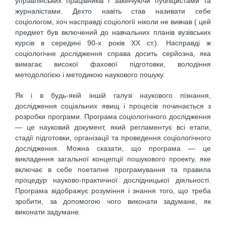
управлінських працівників і закінчуючи публіцистами та
журналістами. Дехто навіть став називати себе
соціологом, хоч насправді соціології ніколи не вивчав ( цей
предмет був включений до навчальних планів вузівських
курсів в середині 90-х років ХХ ст.). Насправді ж
соціологічне дослідження справа досить серйозна, яка
вимагає високої фахової підготовки, володіння
методологією і методикою наукового пошуку.
Як і в будь-якій іншій галузі наукового пізнання,
дослідження соціальних явищ і процесів починається з
розробки програми. Програма соціологічного дослідження
— це науковий документ, який регламентує всі етапи,
стадії підготовки, організації та проведення соціологічного
дослідження. Можна сказати, що програма — це
викладення загальної концепції пошукового проекту, яке
включає в себе поетапне програмування та правила
процедур науково-практичної дослідницької діяльності.
Програма відображує розуміння і знання того, що треба
зробити, за допомогою чого виконати задумане, як
виконати задумане.