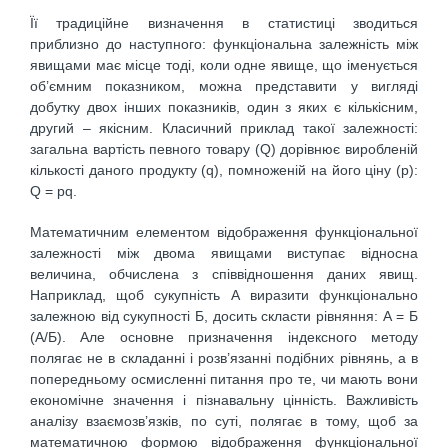
Її традиційне визначення в статистиці зводиться
приблизно до наступного: функціональна залежність між
явищами має місце тоді, коли одне явище, що іменується
об’ємним показником, можна представити у вигляді
добутку двох інших показників, один з яких є кількісним,
другий – якісним. Класичний приклад такої залежності:
загальна вартість певного товару (Q) дорівнює виробленій
кількості даного продукту (q), помноженій на його ціну (р):
Q = рq.
Математичним елементом відображення функціональної
залежності між двома явищами виступає відносна
величина, обчислена з співвідношення даних явищ.
Наприклад, щоб сукупність А виразити функціонально
залежною від сукупності Б, досить скласти рівняння: А = Б
(А/Б). Але основне призначення індексного методу
полягає не в складанні і розв’язанні подібних рівнянь, а в
попередньому осмисленні питання про те, чи мають вони
економічне значення і пізнавальну цінність. Важливість
аналізу взаємозв’язків, по суті, полягає в тому, щоб за
математичною формою відображення функціональної