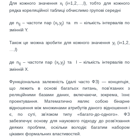
Для кожного значення х
(і=1,2,…,l), тобто для кожного
і
рядка кореляційної таблиці обчислимо групові середні
де n
– частоти пар (x
,y
) та m – кількість інтервалів по
ij
i
j
змінній Y.
Також це можна зробити для кожного значення y
(і=1,2,
і
…,l)
де n
– частоти пар (x
,y
) та l – кількість інтервалів по
ij
i
j
змінній X.
Функціональна залежність (далі часто ФЗ) — концепція,
що лежить в основі багатьох питань, пов’язаних з
реляційними базами даних, включаючи, зокрема, їхнє
проектування. Математично являє собою бінарне
відношення між множинами атрибутів даного відношення і
є, по суті, зв’язком типу «багато-до-одного». ФЗ
забезпечує основу для наукового підходу до розв’язання
деяких проблем, оскільки володіє багатим набором
цікавих формальних властивостей.