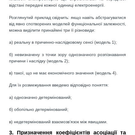
відстані передачі кожної одиниці електроенергії.
Розглянутий приклад свідчить: якщо навіть абстрагуватися
від явно спотворених моделей функціональної залежності,
можна виділити принаймні три її різновиди:
а) реальну в причинно-наслідковому сенсі (модель 1);
б) невизначену з точки зору однозначного розпізнавання
причини і наслідку (модель 2);
в) такої, що не має економічного значення (модель 4).
Для їх розмежування введемо відповідно поняття:
а) однозначно детермінований;
б) обопільно детермінований;
в) недетермінований взаємозв’язок між явищами.
3. Призначення коефіцієнтів асоціації та