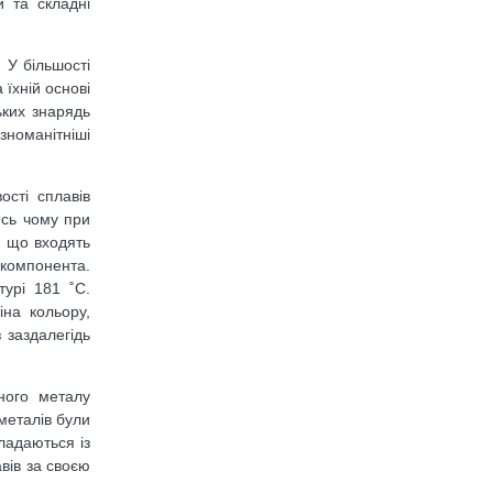
 та складні
 У більшості
 їхній основі
ьких знарядь
зноманітніші
ості сплавів
 Ось чому при
, що входять
компонента.
урі 181 ˚C.
іна кольору,
 заздалегідь
ного металу
металів були
ладаються із
вів за своєю