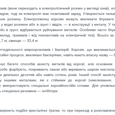
мів (вони переходять в електролітичний розчин у вигляді іонів), е
дом, тоді як електроліт має позитивний заряд. Утворюється гальв
ною розчину. Електрохімічну корозію можуть викликати блукаюч
водні розчини або в грунт і звідти, — в конструкції з металу. У т
бо в грунт, відбувається руйнування металів. Особливо часто блу
лад, трамваїв і ж/д локомотивів на електричній тязі). Всього за 
,7 кг, свинцю — 33,4 кг
ттєдіяльності мікроорганізмів і бактерій. Корозія, що викликаєть
зійні процеси, викликані бактеріями, навіть мають власну назву — б
нує багато способів захисту металів від корозії, але основни
 вироби фарбують, покривають лаком або вкривають шаром мастила.
декількох десятків або навіть сотень років. Інший спосіб захисту
ву іншими металами, які є стійкими до корозії (нікелювання, 
 використовують спеціальні корозійностійкі сплави. Для уповільн
спеціальні речовини ― інгібітори.
творюють подібні кристалічні ґратки, то при переході в розплавлен