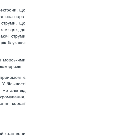
лектрони, що
анічна пара:
і струми, що
их місцях, де
каючі струми
рік блукаючі
ся морськими
іокоррозія.
м прийомом є
 У більшості
 металів від
хромування,
ення корозії
ий стан вони