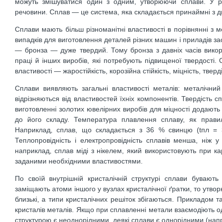
можуть змішуватися один з одним, утворюючи сплави. У р
речовини. Сплав ― це система, яка складається принаймні з дв
Сплави мають більш різноманітні властивості в порівнянні з 
випадків для виготовлення деталей різних машин і приладів зас
― бронза ― дуже твердий. Тому бронза з давніх часів викор
праці й інших виробів, які потребують підвищеної твердості.
властивості ― жаростійкість, корозійна стійкість, міцність, тве
Сплави виявляють загальні властивості металів: металічний б
відрізняються від властивостей їхніх компонентів. Твердість с
виготовленні золотих ювелірних виробів для міцності додають 
до його складу. Температура плавлення сплаву, як прави
Наприклад, сплав, що складається з 36 % свинцю (tпл = 
Теплопровідність і електропровідність сплавів менша, ніж у
наприклад, сплав міді з нікелем, який використовують при ка
заданими необхідними властивостями.
По своїй внутрішній кристалічній структурі сплави буваю
заміщають атоми іншого у вузлах кристалічної ґратки, то утв
близькі, а типи кристалічних решіток збігаються. Прикладом т
кристалів металів. Якщо при сплавленні метали взаємодіють од
структурою є неоднорідними, деякі сплави є однорідними (напр