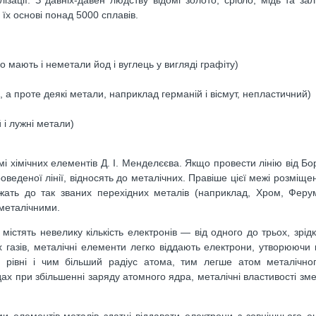
 їх основі понад 5000 сплавів.
о мають і неметали йод і вуглець у вигляді графіту)
, а проте деякі метали, наприклад германій і вісмут, непластичний)
 і лужні метали)
 хімічних елементів Д. І. Менделєєва. Якщо провести лінію від Бор
оведеної лінії, відносять до металічних. Правіше цієї межі розміщ
жать до так званих перехідних металів (наприклад, Хром, Феру
 металічними.
містять невелику кількість електронів — від одного до трьох, зрід
х газів, металічні елементи легко віддають електрони, утворюючи 
 рівні і чим більший радіус атома, тим легше атом металічно
одах при збільшенні заряду атомного ядра, металічні властивості зм
 елементів-металів здатні віддавати електрони з зовнішнього е