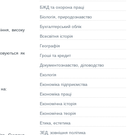
БЖД та охорона праці
Біологія, природознавство
Бухгалтерський облік
іння, високу
Всесвітня історія
Географія
совуються як
Гроші та кредит
Документознавство, діловодство
Екологія
Економіка підприємства
 на:
Економіка праці
Економічна історія
Економічна теорія
Етика, естетика
ЗЕД, зовнішня політика
ізо. Сучасна