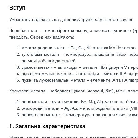
Вступ
Усі метали поділяють на дві велику групи: чорні та кольорові.
Чорні метали – темно-сірого кольору, з високою густиною (к
твердість. Серед них виділяють:
метали родини заліза – Fe, Co, Ni, а також Mn. Їх застос
тугоплавкі метали – температура плавлення яких пер
легуючі добавки до сталей;
уранові метали – актиноїди – метали ІІІВ підгрупи V пері
рідкісноземельні метали – лантаноїди – метали ІІІВ підгр
лужні та лужноземельні метали – елементи ІА та ІІА підгр
Кольорові метали – забарвлені (жовті, червоні, білі), м’які, пл
легкі метали – лужні метали, Be, Mg, Al (густина не більша
благородні метали – Ag, Au, метали родини платини (VIIIB 
легкоплавкі метали – температура плавлення яких нижча
1. Загальна характеристика
Метали мають величезне значення в розвитку людської цивіліз