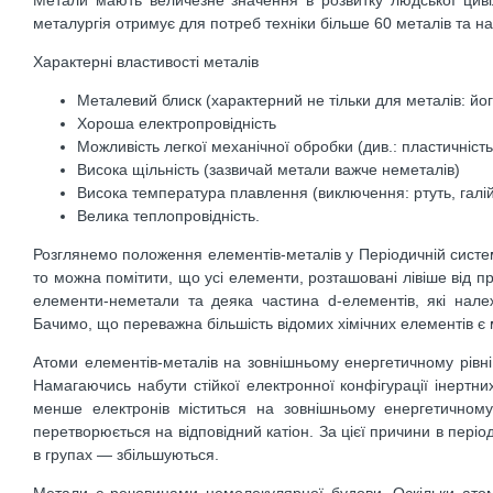
металургія отримує для потреб техніки більше 60 металів та на
Характерні властивості металів
Металевий блиск (характерний не тільки для металів: йог
Хороша електропровідність
Можливість легкої механічної обробки (див.: пластичність
Висока щільність (зазвичай метали важче неметалів)
Висока температура плавлення (виключення: ртуть, галій
Велика теплопровідність.
Розглянемо положення елементів-металів у Періодичній системі
то можна помітити, що усі елементи, розташовані лівіше від пр
елементи-неметали та деяка частина d-елементів, які нале
Бачимо, що переважна більшість відомих хімічних елементів є
Атоми елементів-металів на зовнішньому енергетичному рівні 
Намагаючись набути стійкої електронної конфігурації інертни
менше електронів міститься на зовнішньому енергетичному
перетворюється на відповідний катіон. За цієї причини в пері
в групах — збільшуються.
Метали є речовинами немолекулярної будови. Оскільки атоми