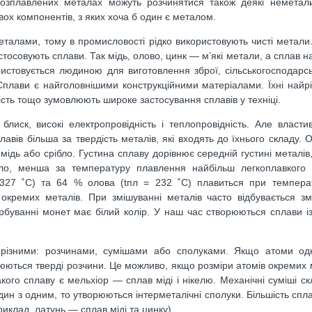
озплавлених металах можуть розчинятися також деякі неметали
ох компонентів, з яких хоча б один є металом.
металами, тому в промисловості рідко використовують чисті метали.
тосовують сплави. Так мідь, олово, цинк — м’які метали, а сплав на
истовується людиною для виготовлення зброї, сільськогосподарс
 Сплави є найголовнішими конструкційними матеріалами. Їхні найрі
рдість тощо зумовлюють широке застосування сплавів у техніці.
лиск, високі електропровідність і теплопровідність. Але властив
плавів більша за твердість металів, які входять до їхнього складу.
мідь або срібло. Густина сплаву дорівнює середній густині металів
ло, менша за температуру плавлення найбільш легкоплавкого 
327 ˚C) та 64 % олова (tпл = 232 ˚C) плавиться при температ
 окремих металів. При змішуванні металів часто відбувається зм
рбуванні монет має білий колір. У наш час створюються сплави із
ть різними: розчинами, сумішами або сполуками. Якщо атоми од
орюються тверді розчини. Це можливо, якщо розміри атомів окремих 
акого сплаву є мельхіор ― сплав міді і нікелю. Механічні суміші ск
ин з одним, то утворюються інтерметалічні сполуки. Більшість спла
иклад, латунь ― сплав міді та цинку).