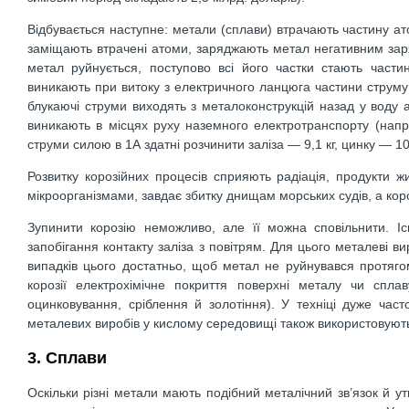
Відбувається наступне: метали (сплави) втрачають частину ато
заміщають втрачені атоми, заряджають метал негативним заря
метал руйнується, поступово всі його частки стають части
виникають при витоку з електричного ланцюга частини струму у 
блукаючі струми виходять з металоконструкцій назад у воду а
виникають в місцях руху наземного електротранспорту (наприк
струми силою в 1А здатні розчинити заліза — 9,1 кг, цинку — 10
Розвитку корозійних процесів сприяють радіація, продукти жи
мікроорганізмами, завдає збитку днищам морських судів, а коро
Зупинити корозію неможливо, але її можна сповільнити. Іс
запобігання контакту заліза з повітрям. Для цього металеві
випадків цього достатньо, щоб метал не руйнувався протягом 
корозії електрохімічне покриття поверхні металу чи спла
оцинковування, сріблення й золотіння). У техніці дуже часто
металевих виробів у кислому середовищі також використовують 
3. Сплави
Оскільки різні метали мають подібний металічний зв’язок й у