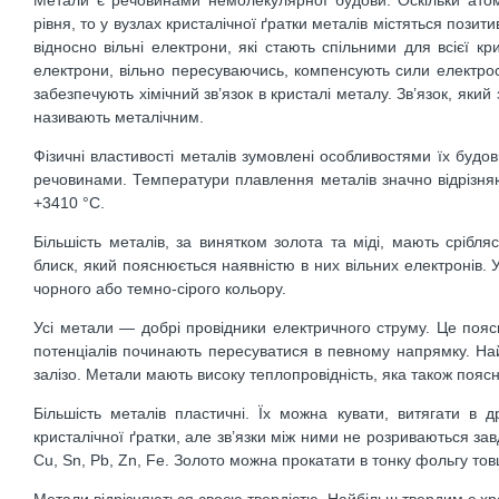
рівня, то у вузлах кристалічної ґратки металів містяться пози
відносно вільні електрони, які стають спільними для всієї кр
електрони, вільно пересуваючись, компенсують сили електро
забезпечують хімічний зв’язок в кристалі металу. Зв’язок, який
називають металічним.
Фізичні властивості металів зумовлені особливостями їх будо
речовинами. Температури плавлення металів значно відрізня
+3410 °С.
Більшість металів, за винятком золота та міді, мають срібля
блиск, який пояснюється наявністю в них вільних електронів. 
чорного або темно-сірого кольору.
Усі метали — добрі провідники електричного струму. Це поясн
потенціалів починають пересуватися в певному напрямку. Най
залізо. Метали мають високу теплопровідність, яка також пояс
Більшість металів пластичні. Їх можна кувати, витягати в д
кристалічної ґратки, але зв’язки між ними не розриваються зав
Cu, Sn, Pb, Zn, Fe. Золото можна прокатати в тонку фольгу то
Метали відрізняються своєю твердістю. Найбільш твердим є хром