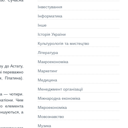
Інвестування
Інформатика
Інше
Історія України
Культурологія та мистецтво
Літературa
Макроекономіка
у до Астату,
Маркетинг
ені переважно
м, Платина).
Медицина
Менеджмент організації
ка — чотири.
Міжнародна економіка
катіони. Чим
го елемента
Мікроекономіка
еншуються, а
Мовознавство
Музика
нергетичного