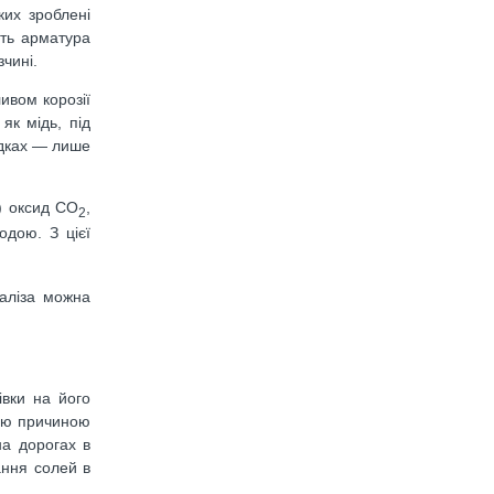
ких зроблені
ють арматура
зчині.
ливом корозії
к мідь, під
адках — лише
) оксид СО
,
2
одою. З цієї
заліза можна
івки на його
ною причиною
на дорогах в
ання солей в