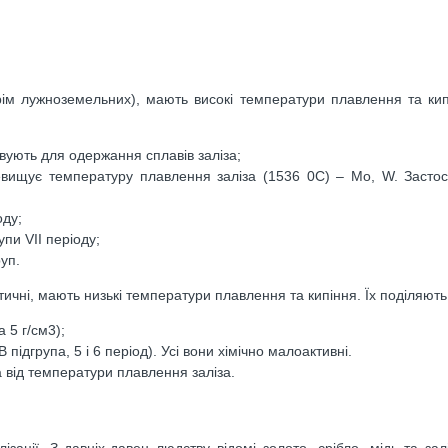
рім лужноземельних), мають високі температури плавлення та кип
овують для одержання сплавів заліза;
евищує температуру плавлення заліза (1536 0С) – Мо, W. Засто
оду;
упи VII періоду;
уп.
астичні, мають низькі температури плавлення та кипіння. Їх поділяють
 5 г/см3);
підгрупа, 5 і 6 період). Усі вони хімічно малоактивні.
 від температури плавлення заліза.
ації. З давніх-давен людству відомі золото, срібло, мідь та зал