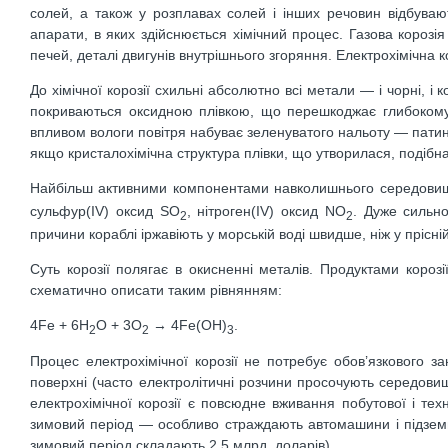
солей, а також у розплавах солей і інших речовин відбувают
апарати, в яких здійснюється хімічний процес. Газова корозі
печей, деталі двигунів внутрішнього згоряння. Електрохімічна 
До хімічної корозії схильні абсолютно всі метали — і чорні, і
покриваються оксидною плівкою, що перешкоджає глибокому
впливом вологи повітря набуває зеленуватого нальоту — патин
якщо кристалохімічна структура плівки, що утворилася, подібн
Найбільш активними компонентами навколишнього середовища
сульфур(IV) оксид SО
, нітроген(IV) оксид NО
. Дуже сильно
2
2
причини кораблі іржавіють у морській воді швидше, ніж у прісній
Суть корозії полягає в окисненні металів. Продуктами корозі
схематично описати таким рівнянням:
4Fe + 6H
O + 3O
→ 4Fe(OH)
.
2
2
3
Процес електрохімічної корозії не потребує обов’язкового з
поверхні (часто електролітичні розчини просочують середови
електрохімічної корозії є повсюдне вживання побутової і тех
зимовий період — особливо страждають автомашини і підземні
зимовий період складають 2,5 млрд. доларів).