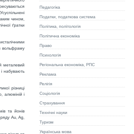
пересуваються
Педагогіка
Усуспільнені
Податки, податкова система
таким чином,
лічної ґратки
Політика, політологія
Політична економіка
ристалічними
Право
ня вольфраму
Психологія
Регіональна економіка, РПС
ий металевий
 і набувають
Реклама
Релігія
икої різниці
Соціологія
, алюміній і
Страхування
мів та йонів
Технічні науки
 ряду Au, Ag,
Туризм
Українська мова
егко ріжуться