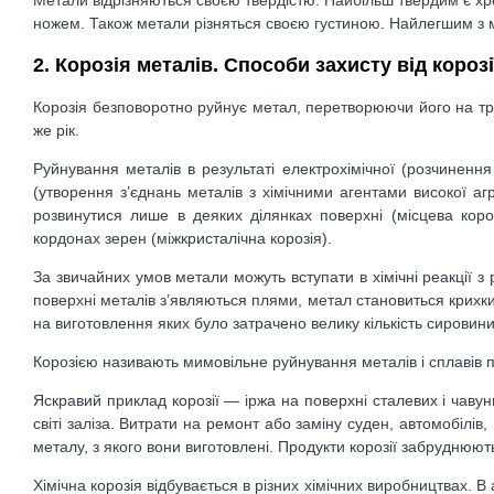
ножем. Також метали різняться своєю густиною. Найлегшим з ме
2. Корозія металів. Способи захисту від корозі
Корозія безповоротно руйнує метал, перетворюючи його на трух
же рік.
Руйнування металів в результаті електрохімічної (розчиненн
(утворення з’єднань металів з хімічними агентами високої аг
розвинутися лише в деяких ділянках поверхні (місцева коро
кордонах зерен (міжкристалічна корозія).
За звичайних умов метали можуть вступати в хімічні реакції 
поверхні металів з’являються плями, метал становиться крихк
на виготовлення яких було затрачено велику кількість сировини
Корозією називають мимовільне руйнування металів і сплавів
Яскравий приклад корозії ― іржа на поверхні сталевих і чавун
світі заліза. Витрати на ремонт або заміну суден, автомобілів,
металу, з якого вони виготовлені. Продукти корозії забруднюю
Хімічна корозія відбувається в різних хімічних виробництвах. В 