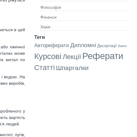
Філософія
Фінанси
Хімія
меться в цей
Теги
Дипломні
Автореферати
Дисертації
Книги
або хімічної
металах може
Реферати
Курсові
Лекції
ати метал по
Статті
Шпаргалки
 і водою. На
вих виробів,
иробленого у
ують вартість
в’я людей.
ислот, лугів,