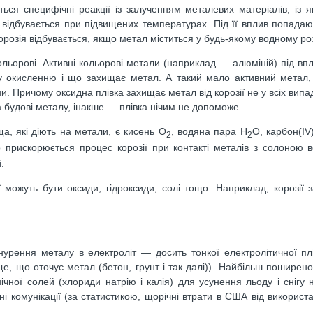
ься специфічні реакції із залученням металевих матеріалів, із я
я відбувається при підвищених температурах. Під її вплив попада
корозія відбувається, якщо метал міститься у будь-якому водному ро
 кольорові. Активні кольорові метали (наприклад — алюміній) під вп
 окисленню і що захищає метал. А такий мало активний метал, я
и. Причому оксидна плівка захищає метал від корозії не у всіх вип
а будові металу, інакше — плівка нічим не допоможе.
, які діють на метали, є кисень О
, водяна пара Н
О, карбон(IV
2
2
 прискорюється процес корозії при контакті металів з солоною в
.
ї можуть бути оксиди, гідроксиди, солі тощо. Наприклад, корозії 
анурення металу в електроліт — досить тонкої електролітичної пл
ще, що оточує метал (бетон, грунт і так далі)). Найбільш пошире
нічної солей (хлориди натрію і калія) для усунення льоду і снігу 
 комунікації (за статистикою, щорічні втрати в США від використ