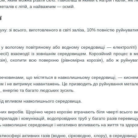
талів є літій, а найважчим — осмій.
ї
у: зі всього, виготовленого в світі заліза, 10% повністю руйнувати
я у вологому повітряному або водному середовищі — електроліті) 
ресії) взаємодії із зовнішнім середовищем. Корозійний процес в 
зія), охопити всю поверхню (рівномірна корозія), або ж руйнув
з речовинами, що містяться в навколишньому середовищі, ― киснем
им і не витримує навантажень. Це призводить до руйнування метале
, енергію та багато людських зусиль.
 під впливом навколишнього середовища.
них виробів. Щорічно через корозію втрачають біля чверті всього в
 приладів і комунікацій, водопровідних труб у багато разів перевищ
ть навколишнє середовище і негативно впливають на життя та здоро
атмосфері активних газів (водню, сірководню, хлору), в середовищі к