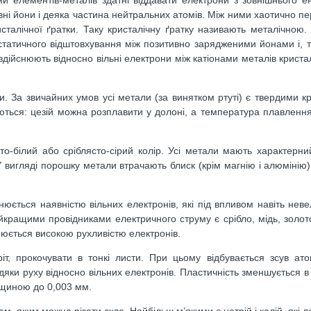
тивні йони і деяка частина нейтральних атомів. Між ними хаотично 
исталічної ґратки. Таку кристалічну ґратку називають металічною. 
статичного відштовхування між позитивно зарядженими йонами і, 
 здійснюють відносно вільні електрони між катіонами металів криста
ви. За звичайних умов усі метали (за винятком ртуті) є твердими к
ються: цезій можна розплавити у долоні, а температура плавлен
сто-білий або сріблясто-сірий колір. Усі метали мають характерн
У вигляді порошку метали втрачають блиск (крім магнію і алюмінію)
юється наявністю вільних електронів, які під впливом навіть невел
кращими провідниками електричного струму є срібло, мідь, золото
нюється високою рухливістю електронів.
ріт, прокочувати в тонкі листи. При цьому відбувається зсув ато
дяки руху відносно вільних електронів. Пластичність зменшується в
вщиною до 0,003 мм.
, яким можна різати скло. Найбільш м’якими є натрій і калій, які л