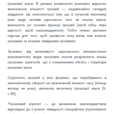
грошової маси. В умовах розвинутих ринкових відносин
визначення кількості грошей — надзвичайно складне
завдання. Це пояснюється тим, що в сучасній економіці
різні види активів одночасно тією чи іншою мірою
виконують усі основні функції грошей (засіб обігу, міра
вартості, засіб нагромадження). Тобто немає вагомих
підстав для того, щоб провести чітку межу між власне
грошима та іншими ліквідними активами.
Залежно від можливості одночасного використання
різноманітних видів грошових коштів розрізняють кілька
грошових агрегатів, що є показниками обсягу і структури
грошової маси.
Сукупність грошей у всіх формах, що перебувають в
економічному обороті на визначений момент часу (кінець
місяця чи року), визначає величину грошової маси [5,
с.85].
*Грошовий агрегат — це визначене законодавством
відповідно до ступеня ліквідності специфічне угруповання