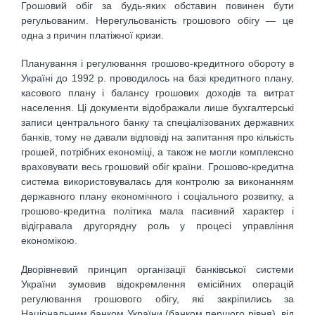
Грошовий обіг за будь-яких обставин повинен бути
регульованим. Нерегульованість грошового обігу — це
одна з причин платіжної кризи.
Планування і регулювання грошово-кредитного обороту в
Україні до 1992 р. проводилось на базі кредитного плану,
касового плану і балансу грошових доходів та витрат
населення. Ці документи відображали лише бухгалтерські
записи центрального банку та спеціалізованих державних
банків, тому не давали відповіді на запитання про кількість
грошей, потрібних економіці, а також не могли комплексно
враховувати весь грошовий обіг країни. Грошово-кредитна
система використовувалась для контролю за виконанням
державного плану економічного і соціального розвитку, а
грошово-кредитна політика мала пасивний характер і
відігравала другорядну роль у процесі управління
економікою.
Дворівневий принцип організації банківської системи
України зумовив відокремлення емісійних операцій
регулювання грошового обігу, які закріпились за
Національним банком України (банком першого рівня), від