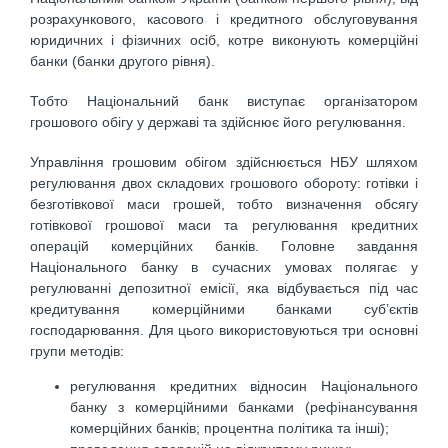
розрахункового, касового і кредитного обслуговування
юридичних і фізичних осіб, котре виконують комерційні
банки (банки другого рівня).
Тобто Національний банк виступає організатором
грошового обігу у державі та здійснює його регулювання.
Управління грошовим обігом здійснюється НБУ шляхом
регулювання двох складових грошового обороту: готівки і
безготівкової маси грошей, тобто визначення обсягу
готівкової грошової маси та регулювання кредитних
операцій комерційних банків. Головне завдання
Національного банку в сучасних умовах полягає у
регулюванні депозитної емісії, яка відбувається під час
кредитування комерційними банками суб’єктів
господарювання. Для цього використовуються три основні
групи методів:
регулювання кредитних відносин Національного
банку з комерційними банками (рефінансування
комерційних банків; процентна політика та інші);