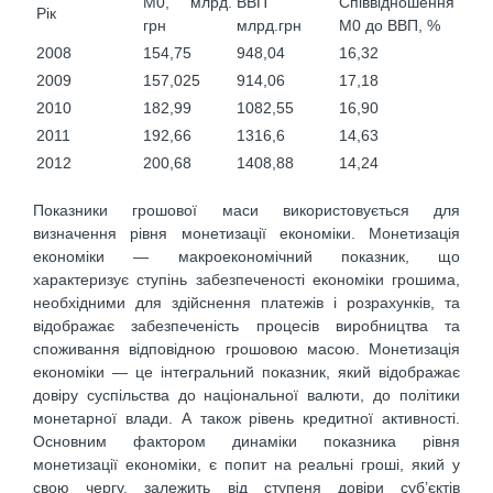
М0, млрд.
ВВП
Співвідношення
Рік
грн
млрд.грн
М0 до ВВП, %
2008
154,75
948,04
16,32
2009
157,025
914,06
17,18
2010
182,99
1082,55
16,90
2011
192,66
1316,6
14,63
2012
200,68
1408,88
14,24
Показники грошової маси використовується для
визначення рівня монетизації економіки. Монетизація
економіки — макроекономічний показник, що
характеризує ступінь забезпеченості економіки грошима,
необхідними для здійснення платежів і розрахунків, та
відображає забезпеченість процесів виробництва та
споживання відповідною грошовою масою. Монетизація
економіки — це інтегральний показник, який відображає
довіру суспільства до національної валюти, до політики
монетарної влади. А також рівень кредитної активності.
Основним фактором динаміки показника рівня
монетизації економіки, є попит на реальні гроші, який у
свою чергу, залежить від ступеня довіри суб’єктів