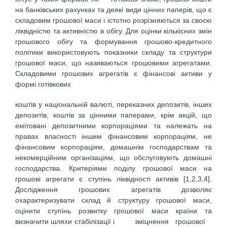
на банківських рахунках та деякі види цінних паперів, що є
складовим грошової маси і істотно розрізняються за своєю
ліквідністю та активністю в обігу. Для оцінки кількісних змін
грошового обігу та формування грошово-кредитного
політики використовують показники складу та структури
грошової маси, що називаються грошовими агрегатами.
Складовими грошових агрегатів є фінансові активи у
формі готівкових
коштів у національній валюті, переказних депозитів, інших
депозитів, коштів за цінними паперами, крім акцій, що
емітовані депозитними корпораціями та належать на
правах власності іншим фінансовим корпораціям, не
фінансовим корпораціям, домашнім господарствам та
некомерційним організаціям, що обслуговують домашні
господарства. Критеріями поділу грошової маси на
грошові агрегати є ступінь ліквідності активів [1,2,3,4].
Дослідження грошових агрегатів дозволяє
охарактеризувати склад й структуру грошової маси,
оцінити ступінь розвитку грошової маси країни та
визначити шляхи стабілізації і зміцнення грошової