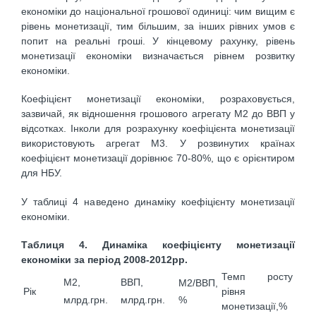
економіки до національної грошової одиниці: чим вищим є
рівень монетизації, тим більшим, за інших рівних умов є
попит на реальні гроші. У кінцевому рахунку, рівень
монетизації економіки визначається рівнем розвитку
економіки.
Коефіцієнт монетизації економіки, розраховується,
зазвичай, як відношення грошового агрегату М2 до ВВП у
відсотках. Інколи для розрахунку коефіцієнта монетизації
використовують агрегат М3. У розвинутих країнах
коефіцієнт монетизації дорівнює 70-80%, що є орієнтиром
для НБУ.
У таблиці 4 наведено динаміку коефіцієнту монетизації
економіки.
Таблиця 4. Динаміка коефіцієнту монетизації
економіки за період 2008-2012рр.
Темп росту
М2,
ВВП,
М2/ВВП,
Рік
рівня
млрд.грн.
%
млрд.грн.
монетизації,%