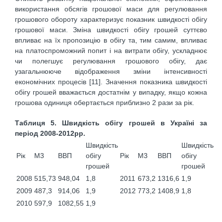
використання обсягів грошової маси для регулювання
грошового обороту характеризує показник швидкості обігу
грошової маси. Зміна швидкості обігу грошей суттєво
впливає на їх пропозицію в обігу та, тим самим, впливає
на платоспроможний попит і на витрати обігу, ускладнює
чи полегшує регулювання грошового обігу, дає
узагальнююче відображення зміни інтенсивності
економічних процесів [11]. Значення показника швидкості
обігу грошей вважається достатнім у випадку, якщо кожна
грошова одиниця обертається приблизно 2 рази за рік.
Таблиця 5. Швидкість обігу грошей в Україні за
період 2008-2012рр.
Швидкість
Швидкість
Рік
М3
ВВП
обігу
Рік
М3
ВВП
обігу
грошей
грошей
2008
515,73
948,04
1,8
2011
673,2
1316,6
1,9
2009
487,3
914,06
1,9
2012
773,2
1408,9
1,8
2010
597,9
1082,55
1,9