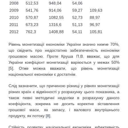
2008
512,53
948,04
54,06
2009
541,76
914,06
59,27
109,63
2010
570,87
1082,55
52,73
88,97
2011
673,23
1316,6
51,13
96,97
2012
762,3
1408,88
54,11
105,81
Рівень монетизації економіки України значно нижче 70%,
що свідчить про недостатню забезпеченість економіки
грошовою масою. Проте Круша П.В. вважає, що для
України коефіцієнт монетизації варіюється у межах 50%
[5]. Отже можна вважати, що рівень монетизації
національної економіки є достатнім.
Слід зазначити, що причиною різниці у рівнях монетизації
різних країн є відмінності у розрахунку цього показника, а
також певні методичні недоліки в розрахунку даного
коефіцієнта, зокрема не досить коректне зіставлення
грошової маси, як запасу, і валового внутрішнього
продукту, як потоку [8].
Стійкість розвитку національної економіки, ефективність