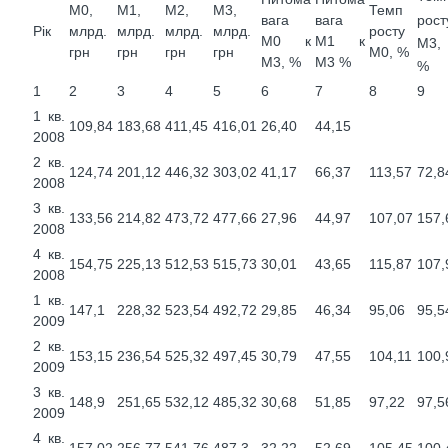
М0,
М1,
М2,
М3,
Темп
рост
вага
вага
Рік
млрд.
млрд.
млрд.
млрд.
росту
М0 к
М1 к
М3,
грн
грн
грн
грн
М0, %
М3, %
М3 %
%
1
2
3
4
5
6
7
8
9
1 кв.
109,84
183,68
411,45
416,01
26,40
44,15
2008
2 кв.
124,74
201,12
446,32
303,02
41,17
66,37
113,57
72,8
2008
3 кв.
133,56
214,82
473,72
477,66
27,96
44,97
107,07
157,
2008
4 кв.
154,75
225,13
512,53
515,73
30,01
43,65
115,87
107,
2008
1 кв.
147,1
228,32
523,54
492,72
29,85
46,34
95,06
95,5
2009
2 кв.
153,15
236,54
525,32
497,45
30,79
47,55
104,11
100,
2009
3 кв.
148,9
251,65
532,12
485,32
30,68
51,85
97,22
97,5
2009
4 кв.