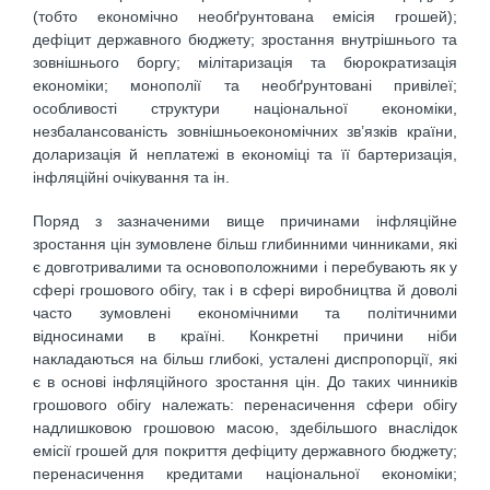
(тобто економічно необґрунтована емісія грошей);
дефіцит державного бюджету; зростання внутрішнього та
зовнішнього боргу; мілітаризація та бюрократизація
економіки; монополії та необґрунтовані привілеї;
особливості структури національної економіки,
незбалансованість зовнішньоекономічних зв’язків країни,
доларизація й неплатежі в економіці та її бартеризація,
інфляційні очікування та ін.
Поряд з зазначеними вище причинами інфляційне
зростання цін зумовлене більш глибинними чинниками, які
є довготривалими та основоположними і перебувають як у
сфері грошового обігу, так і в сфері виробництва й доволі
часто зумовлені економічними та політичними
відносинами в країні. Конкретні причини ніби
накладаються на більш глибокі, усталені диспропорції, які
є в основі інфляційного зростання цін. До таких чинників
грошового обігу належать: перенасичення сфери обігу
надлишковою грошовою масою, здебільшого внаслідок
емісії грошей для покриття дефіциту державного бюджету;
перенасичення кредитами національної економіки;