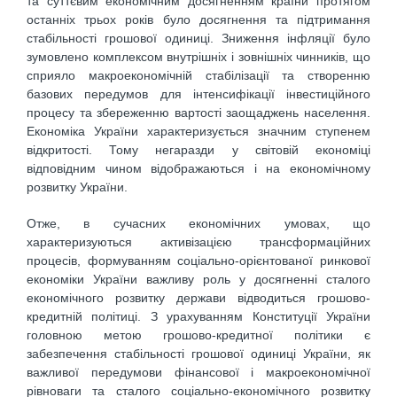
та суттєвим економічним досягненням країни протягом
останніх трьох років було досягнення та підтримання
стабільності грошової одиниці. Зниження інфляції було
зумовлено комплексом внутрішніх і зовнішніх чинників, що
сприяло макроекономічній стабілізації та створенню
базових передумов для інтенсифікації інвестиційного
процесу та збереженню вартості заощаджень населення.
Економіка України характеризується значним ступенем
відкритості. Тому негаразди у світовій економіці
відповідним чином відображаються і на економічному
розвитку України.
Отже, в сучасних економічних умовах, що
характеризуються активізацією трансформаційних
процесів, формуванням соціально-орієнтованої ринкової
економіки України важливу роль у досягненні сталого
економічного розвитку держави відводиться грошово-
кредитній політиці. З урахуванням Конституції України
головною метою грошово-кредитної політики є
забезпечення стабільності грошової одиниці України, як
важливої передумови фінансової і макроекономічної
рівноваги та сталого соціально-економічного розвитку