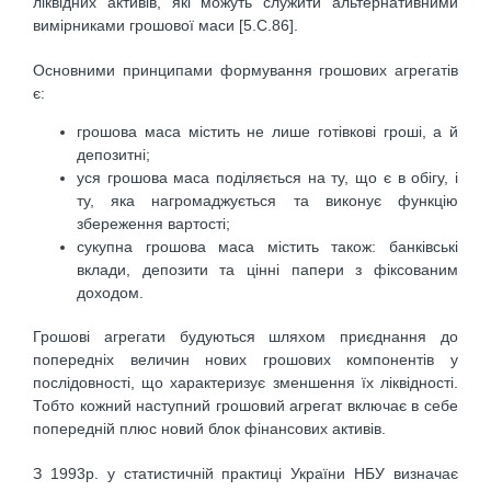
ліквідних активів, які можуть служити альтернативними
вимірниками грошової маси [5.С.86].
Основними принципами формування грошових агрегатів
є:
грошова маса містить не лише готівкові гроші, а й
депозитні;
уся грошова маса поділяється на ту, що є в обігу, і
ту, яка нагромаджується та виконує функцію
збереження вартості;
сукупна грошова маса містить також: банківські
вклади, депозити та цінні папери з фіксованим
доходом.
Грошові агрегати будуються шляхом приєднання до
попередніх величин нових грошових компонентів у
послідовності, що характеризує зменшення їх ліквідності.
Тобто кожний наступний грошовий агрегат включає в себе
попередній плюс новий блок фінансових активів.
З 1993р. у статистичній практиці України НБУ визначає