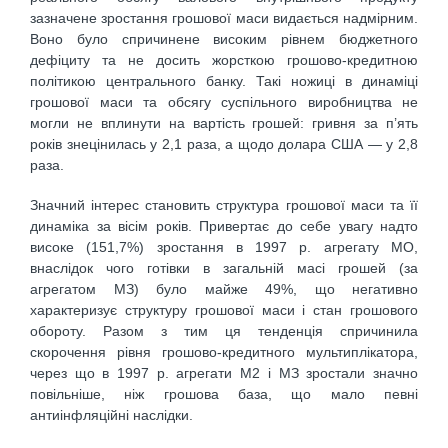
зазначене зростання грошової маси видається надмірним.
Воно було спричинене високим рівнем бюджетного
дефіциту та не досить жорсткою грошово-кредитною
політикою центрального банку. Такі ножиці в динаміці
грошової маси та обсягу суспільного виробництва не
могли не вплинути на вартість грошей: гривня за п’ять
років знецінилась у 2,1 раза, а щодо долара США — у 2,8
раза.
Значний інтерес становить структура грошової маси та її
динаміка за вісім років. Привертає до себе увагу надто
високе (151,7%) зростання в 1997 р. агрегату МО,
внаслідок чого готівки в загальній масі грошей (за
агрегатом МЗ) було майже 49%, що негативно
характеризує структуру грошової маси і стан грошового
обороту. Разом з тим ця тенденція спричинила
скорочення рівня грошово-кредитного мультиплікатора,
через що в 1997 р. агрегати М2 і МЗ зростали значно
повільніше, ніж грошова база, що мало певні
антиінфляційні наслідки.