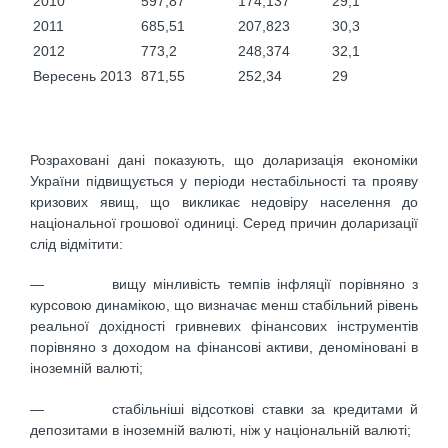
2010
597,87
174,137
29,1
2011
685,51
207,823
30,3
2012
773,2
248,374
32,1
Вересень 2013
871,55
252,34
29
Розраховані дані показують, що доларизація економіки
України підвищується у періоди нестабільності та прояву
кризових явищ, що викликає недовіру населення до
національної грошової одиниці. Серед причин доларизації
слід відмітити:
— вищу мінливість темпів інфляції порівняно з
курсовою динамікою, що визначає менш стабільний рівень
реальної дохідності гривневих фінансових інструментів
порівняно з доходом на фінансові активи, деноміновані в
іноземній валюті;
— стабільніші відсоткові ставки за кредитами й
депозитами в іноземній валюті, ніж у національній валюті;