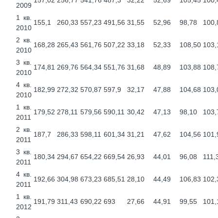
157,02
256,77
541,76
487,3
32,22
52,69
105,45
100,
2009
1 кв.
155,1
260,33
557,23
491,56
31,55
52,96
98,78
100,
2010
2 кв.
168,28
265,43
561,76
507,22
33,18
52,33
108,50
103,
2010
3 кв.
174,81
269,76
564,34
551,76
31,68
48,89
103,88
108,
2010
4 кв.
182,99
272,32
570,87
597,9
32,17
47,88
104,68
103,
2010
1 кв.
179,52
278,11
579,56
590,11
30,42
47,13
98,10
103,
2011
2 кв.
187,7
286,33
598,11
601,34
31,21
47,62
104,56
101,
2011
3 кв.
180,34
294,67
654,22
669,54
26,93
44,01
96,08
111,
2011
4 кв.
192,66
304,98
673,23
685,51
28,10
44,49
106,83
102,
2011
1 кв.
191,79
311,43
690,22
693
27,66
44,91
99,55
101,
2012