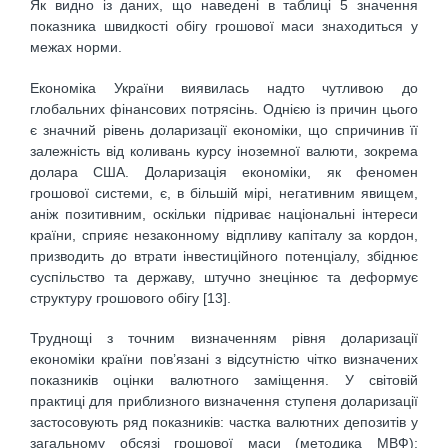
Як видно із даних, що наведені в таблиці 5 значення
показника швидкості обігу грошової маси знаходиться у
межах норми.
Економіка України виявилась надто чутливою до
глобальних фінансових потрясінь. Однією із причин цього
є значний рівень доларизації економіки, що спричинив її
залежність від коливань курсу іноземної валюти, зокрема
долара США. Доларизація економіки, як феномен
грошової системи, є, в більшій мірі, негативним явищем,
аніж позитивним, оскільки підриває національні інтереси
країни, сприяє незаконному відпливу капіталу за кордон,
призводить до втрати інвестиційного потенціалу, збіднює
суспільство та державу, штучно знецінює та деформує
структуру грошового обігу [13].
Труднощі з точним визначенням рівня доларизації
економіки країни пов’язані з відсутністю чітко визначених
показників оцінки валютного заміщення. У світовій
практиці для приблизного визначення ступеня доларизації
застосовують ряд показників: частка валютних депозитів у
загальному обсязі грошової маси (методика МВФ);