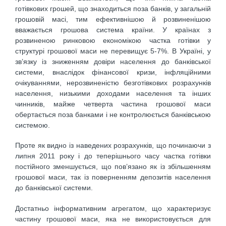
готівкових грошей, що знаходиться поза банків, у загальній
грошовій масі, тим ефективнішою й розвиненішою
вважається грошова система країни. У країнах з
розвиненою ринковою економікою частка готівки у
структурі грошової маси не перевищує 5-7%. В Україні, у
зв’язку із зниженням довіри населення до банківської
системи, внаслідок фінансової кризи, інфляційними
очікуваннями, нерозвиненістю безготівкових розрахунків
населення, низькими доходами населення та інших
чинників, майже четверта частина грошової маси
обертається поза банками і не контролюється банківською
системою.
Проте як видно із наведених розрахунків, що починаючи з
липня 2011 року і до теперішнього часу частка готівки
постійного зменшується, що пов’язано як із збільшенням
грошової маси, так із поверненням депозитів населення
до банківської системи.
Достатньо інформативним агрегатом, що характеризує
частину грошової маси, яка не використовується для