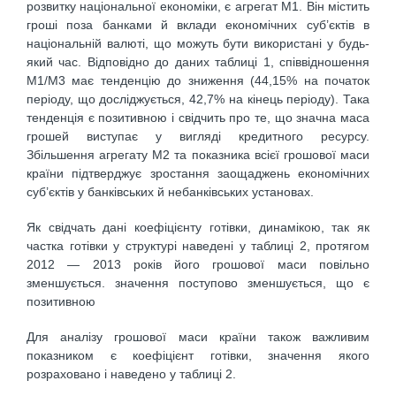
розвитку національної економіки, є агрегат М1. Він містить
гроші поза банками й вклади економічних суб’єктів в
національній валюті, що можуть бути використані у будь-
який час. Відповідно до даних таблиці 1, співвідношення
М1/М3 має тенденцію до зниження (44,15% на початок
періоду, що досліджується, 42,7% на кінець періоду). Така
тенденція є позитивною і свідчить про те, що значна маса
грошей виступає у вигляді кредитного ресурсу.
Збільшення агрегату М2 та показника всієї грошової маси
країни підтверджує зростання заощаджень економічних
суб’єктів у банківських й небанківських установах.
Як свідчать дані коефіцієнту готівки, динамікою, так як
частка готівки у структурі наведені у таблиці 2, протягом
2012 — 2013 років його грошової маси повільно
зменшується. значення поступово зменшується, що є
позитивною
Для аналізу грошової маси країни також важливим
показником є коефіцієнт готівки, значення якого
розраховано і наведено у таблиці 2.