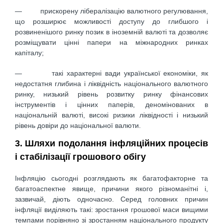
— прискорену лібералізацію валютного регулювання,
що розширює можливості доступу до глибшого і
розвиненішого ринку позик в іноземній валюті та дозволяє
розміщувати цінні папери на міжнародних ринках
капіталу;
— такі характерні вади української економіки, як
недостатня глибина і ліквідність національного валютного
ринку, низький рівень розвитку ринку фінансових
інструментів і цінних паперів, деномінованих в
національній валюті, високі ризики ліквідності і низький
рівень довіри до національної валюти.
3. Шляхи подолання інфляційних процесів
і стабілізації грошового обігу
Інфляцію сьогодні розглядають як багатофакторне та
багатоаспектне явище, причини якого різноманітні і,
зазвичай, діють одночасно. Серед головних причин
інфляції виділяють такі: зростання грошової маси вищими
темпами порівняно зі зростанням національного продукту