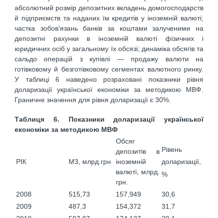
абсолютний розмір депозитних вкладень домогосподарств
й підприємств та наданих їм кредитів у іноземній валюті;
частка зобов’язань банків за коштами залученими на
депозитні рахунки в іноземній валюті фізичних і
юридичних осіб у загальному їх обсязі; динаміка обсягів та
сальдо операцій з купівлі — продажу валюти на
готівковому й безготівковому сегментах валютного ринку.
У таблиці 6 наведено розраховані показники рівня
доларизації української економіки за методикою МВФ.
Граничне значення для рівня доларизації є 30%.
Таблиця 6. Показники доларизації української
економіки за методикою МВФ
Обсяг
Рівень
депозитів в
РІК
М3, млрд.грн
іноземній
доларизації,
валюті, млрд.
%
грн.
2008
515,73
157,949
30,6
2009
487,3
154,372
31,7