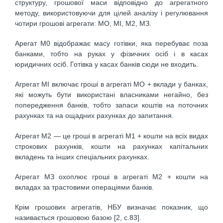
структуру, грошової маси відповідно до агрегатного
методу, використовуючи для цілей аналізу і регулювання
чотири грошові агрегати: МО, МІ, М2, МЗ.
Арегат М0 відображає масу готівки, яка перебуває поза
банками, тобто на руках у фізичних осіб і в касах
юридичних осіб. Готівка у касах банків сюди не входить.
Агрегат МІ включає гроші в агрегаті МО + вклади у банках,
які можуть бути використані власниками негайно, без
попередження банків, тобто запаси коштів на поточних
рахунках та на ощадних рахунках до запитання.
Агрегат М2 — це гроші в агрегаті М1 + кошти на всіх видах
строкових рахунків, кошти на рахунках капітальних
вкладень та інших спеціальних рахунках.
Агрегат МЗ охоплює гроші в агрегаті М2 + кошти на
вкладах за трастовими операціями банків.
Крім грошових агрегатів, НБУ визначає показник, що
називається грошовою базою [2, с.83].