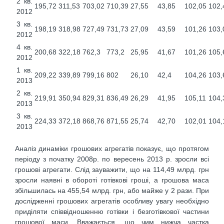
2 кв.
195,72
311,53
703,02
710,39
27,55
43,85
102,05
102,
2012
3 кв.
198,19
318,98
727,49
731,73
27,09
43,59
101,26
103,
2012
4 кв.
200,68
322,18
762,3
773,2
25,95
41,67
101,26
105,
2012
1 кв.
209,22
339,89
799,16
802
26,10
42,4
104,26
103,
2013
2 кв.
219,91
350,94
829,31
836,49
26,29
41,95
105,11
104,
2013
3 кв.
224,33
372,18
868,76
871,55
25,74
42,70
102,01
104,
2013
Аналіз динаміки грошових агрегатів показує, що протягом
періоду з початку 2008р. по вересень 2013 р. зросли всі
грошові агрегати. Слід зауважити, що на 114,49 млрд. грн
зросли наявні в обороті готівкові гроші, а грошова маса
збільшилась на 455,54 млрд. грн, або майже у 2 рази. При
дослідженні грошових агрегатів особливу увагу необхідно
приділяти співвідношенню готівки і безготівкової частини
грошової маси. Вважається, що чим нижча частка