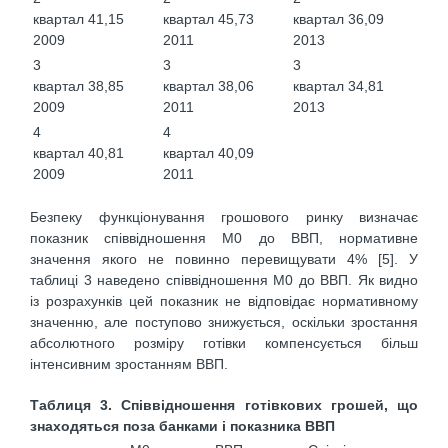
квартал
41,15
квартал
45,73
квартал
36,09
2009
2011
2013
3
3
3
квартал
38,85
квартал
38,06
квартал
34,81
2009
2011
2013
4
4
квартал
40,81
квартал
40,09
2009
2011
Безпеку функціонування грошового ринку визначає
показник співвідношення М0 до ВВП, нормативне
значення якого не повинно перевищувати 4% [5]. У
таблиці 3 наведено співвідношення М0 до ВВП. Як видно
із розрахунків цей показник не відповідає нормативному
значенню, але поступово знижується, оскільки зростання
абсолютного розміру готівки компенсується більш
інтенсивним зростанням ВВП.
Таблиця 3. Співвідношення готівкових грошей, що
знаходяться поза банками і показника ВВП