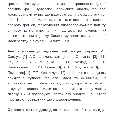
країни. Формування ефективної грошово-кредитної
політики країни зумовлює необхідність аналізу грошової
маси, оскільки зміни, що відбуваються у складі, структурі,
обсязі грошової маси суттєво впливають на швидкість
обороту грошей, формування платоспроможного попиту,
ринкову кон’юнктуру і, як наслідок, на економічний
розвиток країни в цілому. Саме тому аналіз стану грошової
маси завжди є актуальним питанням.
Аналіз останніх досліджень і публікацій
. В працях М.І.
Савлука [1], А.С. Гальчинського [2,3], Б.С. Івасіва [3], П.В.
Круша [5], С.В. Міщенко [6], Т.В. Медвідь [7], С.В.
Науменкова [8] , В.І. Бочан [9], А. В. Рабушенко[10], І.О.
Педерсен[11], Т.Т. Ковальчук [12] та інших вчених увага
приділена сутності грошової маси та чинникам, що
впливають на її обсяг, склад і структуру. Але обсяг і
структура грошової маси постійно змінюються у часі, у
зв’язку з чим потребують постійного аналізу, що і стало
підставою проведення даного дослідження.
Основою метою дослідження
є аналіз обсягу, складу і