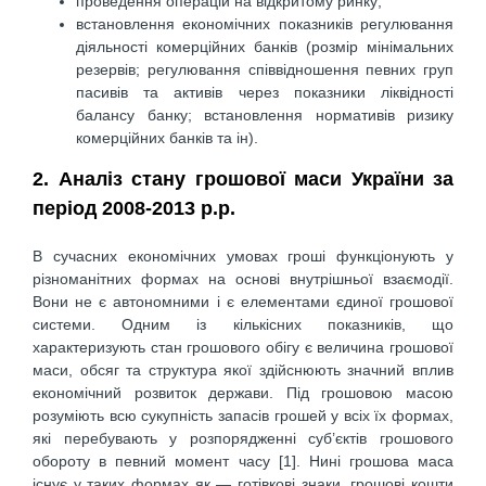
проведення операцій на відкритому ринку;
встановлення економічних показників регулювання
діяльності комерційних банків (розмір мінімальних
резервів; регулювання співвідношення певних груп
пасивів та активів через показники ліквідності
балансу банку; встановлення нормативів ризику
комерційних банків та ін).
2. Аналіз стану грошової маси України за
період 2008-2013 р.р.
В сучасних економічних умовах гроші функціонують у
різноманітних формах на основі внутрішньої взаємодії.
Вони не є автономними і є елементами єдиної грошової
системи. Одним із кількісних показників, що
характеризують стан грошового обігу є величина грошової
маси, обсяг та структура якої здійснюють значний вплив
економічний розвиток держави. Під грошовою масою
розуміють всю сукупність запасів грошей у всіх їх формах,
які перебувають у розпорядженні суб’єктів грошового
обороту в певний момент часу [1]. Нині грошова маса
існує у таких формах як — готівкові знаки, грошові кошти