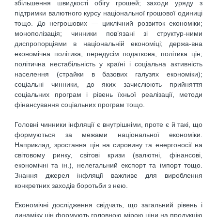
збільшення швидкості обігу грошей; заходи уряду з
підтримки валютного курсу національної грошової одиниці
тощо. До негрошових — циклічний розвиток економіки;
монополізація; чинники пов’язані зі структур-ними
диспропорціями в національній економіці; держа-вна
економічна політика, передусім податкова, політика цін;
політична нестабільність у країні і соціальна активність
населення (страйки в базових галузях економіки);
соціальні чинники, до яких зачислюють прийняття
соціальних програм і рівень їхньої реалізації, методи
фінансування соціальних програм тощо.
Головні чинники інфляції є внутрішніми, проте є й такі, що
формуються за межами національної економіки.
Наприклад, зростання цін на сировину та енергоносії на
світовому ринку, світові кризи (валютні, фінансові,
економічні та ін.), нелегальний експорт та імпорт тощо.
Знання джерел інфляції важливе для вироблення
конкретних заходів боротьби з нею.
Економічні дослідження свідчать, що загальний рівень і
динаміку цін формують головною мірою ціни на продукцію