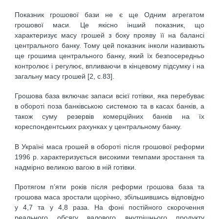
Показник грошової бази не є ще Одним агрегатом
грошової маси. Це якісно інший показник, що
характеризує масу грошей з боку прояву її на балансі
центрального банку. Тому цей показник інколи називають
ще грошима центрального банку, який їх безпосередньо
контролює і регулює, впливаючи в кінцевому підсумку і на
загальну масу грошей [2, с.83].
Грошова база включає запаси всієї готівки, яка перебуває
в обороті поза банківською системою та в касах банків, а
також суму резервів комерційних банків на їх
кореспондентських рахунках у центральному банку.
В Україні маса грошей в обороті після грошової реформи
1996 р. характеризується високими темпами зростання та
надмірно великою вагою в ній готівки.
Протягом п’яти років після реформи грошова база та
грошова маса зростали щорічно, збільшившись відповідно
у 4,7 та у 4,8 раза. На фоні постійного скорочення
реального обсягу валового внутрішнього продукту