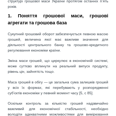
структурі грошової маси України протягом останніх п’ять
років.
1. Поняття грошової маси, грошові
агрегати та грошова база
Сукупний грошовий оборот забезпечується певною масою
грошей, величина якої має важливе значення для
діяльності центрального банку та грошово-кредитного
регулювання економіки країни.
Зміна маси грошей, що циркулює в економічній системі,
може суттєво вплинути на реальний випуск продукту,
рівень цін, зайнятість тощо.
Маса грошей в обігу — це загальна сума залишків грошей
у всіх їх формах, які перебувають у розпорядженні
суб’єктів економіки у певний момент часу [5, с 85].
Оскільки контроль за кількістю грошей надзвичайно
важливий для економічної стабільності, необхідно
володіти адекватними можливостями для вимірювання