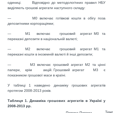
одиниці. Відповідно до методологічних правил НБУ
виділяють грошові агрегати наступного складу:
— М0 включає готівкові кошти в обігу поза
депозитними корпораціями;
— М1 включає грошовий агрегат М0 та
переказні депозити в національній валюті;
— М2 включає грошовий агрегат М1 та
переказні кошти в іноземній валюті й інші депозити;
— М3 включає грошовий агрегат М2 та цінні
папери, крім акцій. Грошовий агрегат М3 є
показником грошової маси в країні.
У таблиці 1 наведено динаміку грошових агрегатів
протягом 2008-2013 років.
Таблиця 1. Динаміка грошових агрегатів в Україні у
2008-2013 рр.
Тем
Питома
Питома