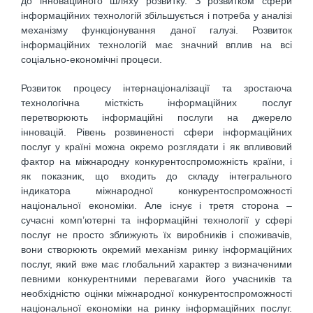
до інноваційного шляху розвитку. З розвитком сфери
інформаційних технологій збільшується і потреба у аналізі
механізму функціонування даної галузі. Розвиток
інформаційних технологій має значний вплив на всі
соціально-економічні процеси.
Розвиток процесу інтернаціоналізації та зростаюча
технологічна місткість інформаційних послуг
перетворюють інформаційні послуги на джерело
інновацій. Рівень розвиненості сфери інформаційних
послуг у країні можна окремо розглядати і як впливовий
фактор на міжнародну конкурентоспроможність країни, і
як показник, що входить до складу інтегрального
індикатора міжнародної конкурентоспроможності
національної економіки. Але існує і третя сторона –
сучасні комп’ютерні та інформаційні технології у сфері
послуг не просто зближують їх виробників і споживачів,
вони створюють окремий механізм ринку інформаційних
послуг, який вже має глобальний характер з визначеними
певними конкурентними перевагами його учасників та
необхідністю оцінки міжнародної конкурентоспроможності
національної економіки на ринку інформаційних послуг.