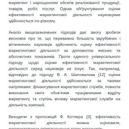
маркетинг і нарощенням обсягів реалізованої продукції,
товарів, робіт, послуг. Однак обґрунтування оцінки
ефективності маркетингової діяльності науковцями
здійснюється по-різному.
Аналіз вищезазначених підходів дає змогу зробити
висновок про те, що переважна більшість зарубіжних і
вітчизняних науковців здійснюють оцінку ефективності
маркетингової діяльності за допомогою якісних та
абсолютних показників. Проте єдиного універсального
підходу щодо оцінки ефективності маркетингової
діяльності серед науковців не існує. Так, наприклад,
відповідно до підходу В. А. Шаповалова [12] оцінка
маркетингової діяльності здійснюється за такими
напрямами: фінансування маркетингової служби, повнота
виконання своїх обов’язків працівниками відділу
маркетингу та ступінь впливу маркетингової служби на
діяльність компанії.
Виходячи з пропозицій Ф. Котлера [3], ефективність
маркетингової діяльності можна оцінювати,
використовуючи співвідношення таких показників: