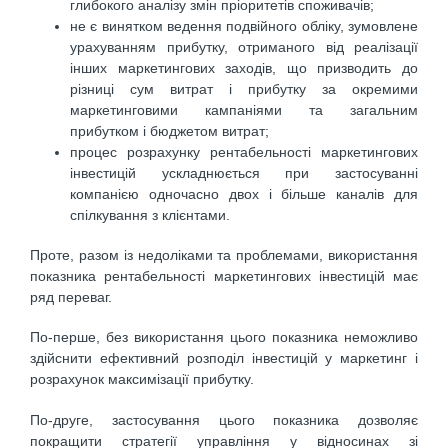
глибокого аналізу змін пріоритетів споживачів;
не є винятком ведення подвійного обліку, зумовлене
урахуванням прибутку, отриманого від реалізації
інших маркетингових заходів, що призводить до
різниці сум витрат і прибутку за окремими
маркетинговими кампаніями та загальним
прибутком і бюджетом витрат;
процес розрахунку рентабельності маркетингових
інвестицій ускладнюється при застосуванні
компанією одночасно двох і більше каналів для
спілкування з клієнтами.
Проте, разом із недоліками та проблемами, використання
показника рентабельності маркетингових інвестицій має
ряд переваг.
По-перше, без використання цього показника неможливо
здійснити ефективний розподіл інвестицій у маркетинг і
розрахунок максимізації прибутку.
По-друге, застосування цього показника дозволяє
покращити стратегії управління у відносинах зі