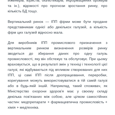
інженерів, юристів, бібліотекарів, інформаційних брокерів
та ін.), відомості про прогнози зростання ринку, про
кількість БД тощо.
Вертикальний ринок — ІПП фірми може бути продане
представникам однієї або декількох галузей, а кількість
фірм цих галузей відносно мала.
Для виробників ІПП промислового призначення з
вертикальним ринком визначення розмірів ринку
зводиться до збирання даних про одну галузь
промисловості, яку він обстежує та обслуговує. При цьому
враховується, що в результаті змін у техніці і технології цієї
галузі, які відбуваються під впливом створюваних для них
ІПП, ці самі ІПП після доопрацювання, переробки,
коригування можуть використовуватися в тій самій галузі
або в будь-якій іншій. Наприклад, такий споживач, як
Міністерство охорони здоров’я має у своєму складі
декілька пов’язаних між собою, але цілком самостійних
частин: медпрепарати + фармацевтична промисловість +
хімія + медтехніка.