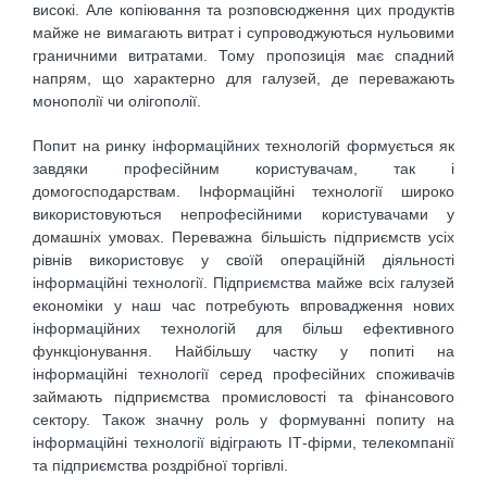
високі. Але копіювання та розповсюдження цих продуктів
майже не вимагають витрат і супроводжуються нульовими
граничними витратами. Тому пропозиція має спадний
напрям, що характерно для галузей, де переважають
монополії чи олігополії.
Попит на ринку інформаційних технологій формується як
завдяки професійним користувачам, так і
домогосподарствам. Інформаційні технології широко
використовуються непрофесійними користувачами у
домашніх умовах. Переважна більшість підприємств усіх
рівнів використовує у своїй операційній діяльності
інформаційні технології. Підприємства майже всіх галузей
економіки у наш час потребують впровадження нових
інформаційних технологій для більш ефективного
функціонування. Найбільшу частку у попиті на
інформаційні технології серед професійних споживачів
займають підприємства промисловості та фінансового
сектору. Також значну роль у формуванні попиту на
інформаційні технології відіграють ІТ-фірми, телекомпанії
та підприємства роздрібної торгівлі.