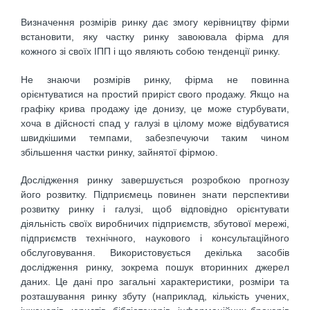
Визначення розмірів ринку дає змогу керівництву фірми
встановити, яку частку ринку завоювала фірма для
кожного зі своїх ІПП і що являють собою тенденції ринку.
Не знаючи розмірів ринку, фірма не повинна
орієнтуватися на простий приріст свого продажу. Якщо на
графіку крива продажу іде донизу, це може стурбувати,
хоча в дійсності спад у галузі в цілому може відбуватися
швидкішими темпами, забезпечуючи таким чином
збільшення частки ринку, зайнятої фірмою.
Дослідження ринку завершується розробкою прогнозу
його розвитку. Підприємець повинен знати перспективи
розвитку ринку і галузі, щоб відповідно орієнтувати
діяльність своїх виробничих підприємств, збутової мережі,
підприємств технічного, наукового і консультаційного
обслуговування. Використовується декілька засобів
дослідження ринку, зокрема пошук вторинних джерел
даних. Це дані про загальні характеристики, розміри та
розташування ринку збуту (наприклад, кількість учених,