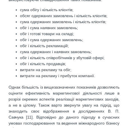
сума обігу і кількість клієнтів;
обсяг одержаних замовлень і кількість клієнтів;
сума одержаних замовлень і кількість клієнтів;
обіг і сума наявних замовлень;
обіг і готові товари на складі;
обіг і сума одержаних замовлень;
обіг і кількість рекламацій;
сума одержаних і наявних замовлень;
обіг і кількість співробітників у збутовій сфері;
обіг і кількість продавців;
витрати на рекламу та обіг;
витрати на рекламу і прибуток компанії.
Однак більшість із вищезазначених показників дозволяють
оцінити ефективність маркетингової діяльності лише в
розрізі окремих аспектів реалізації маркетингових заходів,
а не в цілому. Також варто звернути увагу на підхід, що
знаходить своє відображення в дослідженнях В. П.
Савчука [11]. Відповідно до даного підходу в сучасних
умовах господарювання та ведення міжнародного бізнесу