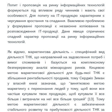
Попит і пропозиція на ринку інформаційних технологій
формуються під впливом ряду чинників і мають свої
особливості. Для попиту на ІТ-продукцію характерним є
чергування зростання та спадання. Важливою проблемою
у формуванні пропозиції є незаконне копіювання та
розповсюдження ІТ-продукції. Дане явище спричинює
спадний характер пропозиції на ринку інформаційних
технологій.
Як відомо, маркетингова діяльність – специфічний вид
діяльності ТНК, що направлений на задоволення потреб і
вимог споживачів і базується на комплексному
безперервному аналізі міжнародних ринків. Кінцевою
метою маркетингової діяльності для будь-якої ТНК є
збільшення рентабельності продажів, тому Серджіо Зиман
у власній книзі зазначав, що “винятковою метою
маркетингу є переконання людей у тому, щоб вони все
частіше купували твою продукцію, щоб купували її все
більше і витрачали на неї все більше грошей” [13]. Тому
метою маркетингової діяльності є забезпечення
стабільного розвитку та прибутковості діяльності ТНК за