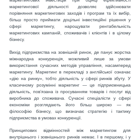
маркетингових інвестицій при оцінці ефективності
маркетингової діяльності дозволяє здійснювати
порівняння маркетингових заходів і програм та їх вибір,
більш просто приймати доцільні інвестиційні рішення у
сфері маркетингу, нарощувати рентабельність
маркетингових кампаній, споживачів і клієнтів і в цілому
бізнесу.
Вихід підприємства на зовнішній ринок, де панує жорстка
міжнародна конкуренція, можливий лише за умови
використання сучасних методів управління, насамперед
маркетингу. Маркетинг в перекладі з англійської означає
«дію на ринку», тобто діяльність у сфері ринків збуту. У
класичному розумінні маркетинг — це підприємницька
діяльність, пов’язана із просуванням товарів і послуг від
виробника до споживача. Сучасні спеціалісти у сфері
економіки розглядають його більш широко — як
філософію бізнесу, що визначає стратегію і тактику
підприємства в умовах конкуренції.
Принципових відмінностей між маркетингом для
внутрішнього і зовнішнього ринків немає. І в першому, і у