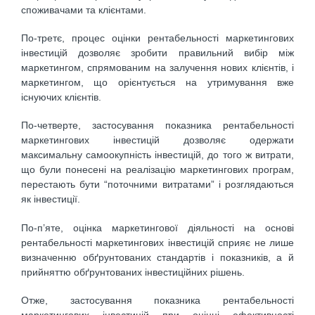
споживачами та клієнтами.
По-третє, процес оцінки рентабельності маркетингових
інвестицій дозволяє зробити правильний вибір між
маркетингом, спрямованим на залучення нових клієнтів, і
маркетингом, що орієнтується на утримування вже
існуючих клієнтів.
По-четверте, застосування показника рентабельності
маркетингових інвестицій дозволяє одержати
максимальну самоокупність інвестицій, до того ж витрати,
що були понесені на реалізацію маркетингових програм,
перестають бути “поточними витратами” і розглядаються
як інвестиції.
По-п’яте, оцінка маркетингової діяльності на основі
рентабельності маркетингових інвестицій сприяє не лише
визначенню обґрунтованих стандартів і показників, а й
прийняттю обґрунтованих інвестиційних рішень.
Отже, застосування показника рентабельності