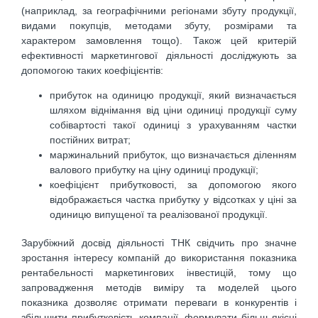
(наприклад, за географічними регіонами збуту продукції,
видами покупців, методами збуту, розмірами та
характером замовлення тощо). Також цей критерій
ефективності маркетингової діяльності досліджують за
допомогою таких коефіцієнтів:
прибуток на одиницю продукції, який визначається
шляхом віднімання від ціни одиниці продукції суму
собівартості такої одиниці з урахуванням частки
постійних витрат;
маржинальний прибуток, що визначається діленням
валового прибутку на ціну одиниці продукції;
коефіцієнт прибутковості, за допомогою якого
відображається частка прибутку у відсотках у ціні за
одиницю випущеної та реалізованої продукції.
Зарубіжний досвід діяльності ТНК свідчить про значне
зростання інтересу компаній до використання показника
рентабельності маркетингових інвестицій, тому що
запровадження методів виміру та моделей цього
показника дозволяє отримати переваги в конкурентів і
збільшити прибутковість компанії, формувати більш якісні