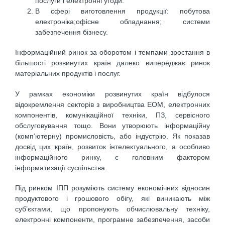
послуги і електронні угоди.
В сфері виготовлення продукції: побутова
електроніка;офісне обладнання; системи
забезпечення бізнесу.
Інформаційний ринок за оборотом і темпами зростання в
більшості розвинутих країн далеко випереджає ринок
матеріальних продуктів і послуг.
У рамках економіки розвинутих країн відбулося
відокремлення секторів з виробництва ЕОМ, електронних
компонентів, комунікаційної техніки, ПЗ, сервісного
обслуговування тощо. Вони утворюють інформаційну
(комп’ютерну) промисловість, або індустрію. Як показав
досвід цих країн, розвиток інтелектуального, а особливо
інформаційного ринку, є головним фактором
інформатизації суспільства.
Під ринком ІПП розуміють систему економічних відносин
продуктового і грошового обігу, які виникають між
суб’єктами, що пропонують обчислювальну техніку,
електронні компоненти, програмне забезпечення, засоби