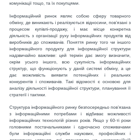
комунікації тощо, та їх покупцями.
Інформаційний ринок являє собою сферу товарного
обміну, де виникають і реалізуються відносини, пов’язані з
процесом купівлі-продажу, і має місце конкретна
діяльність з організації руху інформаційних продуктів від
виробників до споживачів. Поняття ринку того чи іншого
інформаційного продукту для інформаційної структури
надзвичайно важливе: цей термін дає змогу визначити,
окрім усього іншого, всю сукупність інформаційних
структур, що функціонують у даній системі обміну, а це
дає можливість виявити потенційних і реальних
конкурентів і споживачів. Такі відомості є основою для
аналізу діяльності інформаційної структури, планування її
стратегії і тактики.
Структура інформаційного ринку безпосередньо пов’язана
з інформаційними потребами і відбиває можливості
інформаційних технологій різних років. Якщо у 60-ті роки
головними постачальниками і одночасно споживачами
були інформаційні служби наукових, професійних і