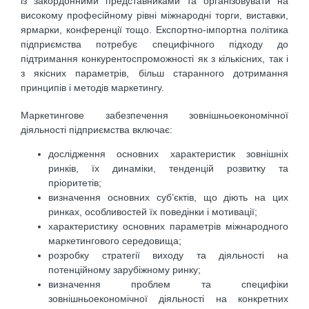
із закордонними представниками та організовувати на
високому професійному рівні міжнародні торги, виставки,
ярмарки, конференції тощо. Експортно-імпортна політика
підприємства потребує специфічного підходу до
підтримання конкурентоспроможності як з кількісних, так і
з якісних параметрів, більш старанного дотримання
принципів і методів маркетингу.
Маркетингове забезпечення зовнішньоекономічної
діяльності підприємства включає:
дослідження основних характеристик зовнішніх
ринків, їх динаміки, тенденцій розвитку та
пріоритетів;
визначення основних суб’єктів, що діють на цих
ринках, особливостей їх поведінки і мотивації;
характеристику основних параметрів міжнародного
маркетингового середовища;
розробку стратегії виходу та діяльності на
потенційному зарубіжному ринку;
визначення проблем та специфіки
зовнішньоекономічної діяльності на конкретних