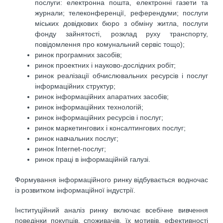
послуги: електронна пошта, електронні газети та
журнали; телеконференції, референдуми; послуги
міських довідкових бюро з обміну житла, послуги
фонду зайнятості, розклад руху транспорту,
повідомлення про комунальний сервіс тощо);
ринок програмних засобів;
ринок проектних і науково-дослідних робіт;
ринок реалізації обчислювальних ресурсів і послуг
інформаційних структур;
ринок інформаційних апаратних засобів;
ринок інформаційних технологій;
ринок інформаційних ресурсів і послуг;
ринок маркетингових і консалтингових послуг;
ринок навчальних послуг;
ринок Internet-послуг;
ринок праці в інформаційній галузі.
Формування інформаційного ринку відбувається водночас
із розвитком інформаційної індустрії.
Інституційний аналіз ринку включає всебічне вивчення
поведінки покупців, споживачів, їх мотивів, ефективності