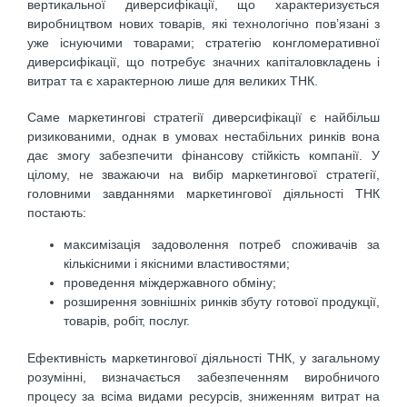
вертикальної диверсифікації, що характеризується
виробництвом нових товарів, які технологічно пов’язані з
уже існуючими товарами; стратегію конгломеративної
диверсифікації, що потребує значних капіталовкладень і
витрат та є характерною лише для великих ТНК.
Саме маркетингові стратегії диверсифікації є найбільш
ризикованими, однак в умовах нестабільних ринків вона
дає змогу забезпечити фінансову стійкість компанії. У
цілому, не зважаючи на вибір маркетингової стратегії,
головними завданнями маркетингової діяльності ТНК
постають:
максимізація задоволення потреб споживачів за
кількісними і якісними властивостями;
проведення міждержавного обміну;
розширення зовнішніх ринків збуту готової продукції,
товарів, робіт, послуг.
Ефективність маркетингової діяльності ТНК, у загальному
розумінні, визначається забезпеченням виробничого
процесу за всіма видами ресурсів, зниженням витрат на