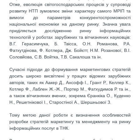
Отже, еволюція світогосподарських процесів у супроводі
розвитку НТП зумовлює зміни характеру самого МРІП та
вимоги до параметрів конкурентоспроможності
національної економіки на даному ринку. Значна увага
приділяється дослідженню ринку інформаційних
технологій у роботах зарубіжних та вітчизняних науковців:
В.Г. Герасимчука, Б. Твісса, О.Н. Романова, Р.А.
Фатхутдінова, Ф. Котлера, Дж. Бойєтт, Н.М. Розанової, В.І.
Соловйова, С.В. Войтка, Т.В. Сакалоша та ін.
Сучасні підходи до формування маркетингових стратегій
досить широко висвітлені у працях відомих зарубіжних
авторів, таких як Аакер Д., Ансофф І., Грант Р., Келлер К.,
Котлер Ф., Лаблен Ж.-Ж., Портер М., Фатхудимов Р. та ін.,
а також вітчизняних вчених, зокрема Єранкіка О., Куденко
Н., Решетнікової І., Старостіної А., Шершньової З.
Тому метою даної роботи є визначення особливостей
розробки стратегій маркетингу та менеджменту на ринку
інформаційних послуг в ТНК.