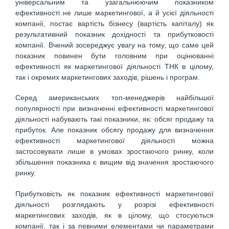
універсальним та узагальнюючим показником
ефективності не лише маркетингової, а й усієї діяльності
компанії, постає вартість бізнесу (вартість капіталу) як
результативний показник дохідності та прибутковості
компанії. Вчений зосереджує увагу на тому, що саме цей
показник повинен бути головним при оцінюванні
ефективності як маркетингової діяльності ТНК в цілому,
так і окремих маркетингових заходів, рішень і програм.
Серед американських топ-менеджерів найбільшої
популярності при визначенні ефективності маркетингової
діяльності набувають такі показники, як: обсяг продажу та
прибуток. Але показник обсягу продажу для визначення
ефективності маркетингової діяльності можна
застосовувати лише в умовах зростаючого ринку, коли
збільшення показника є вищим від значення зростаючого
ринку.
Прибутковість як показник ефективності маркетингової
діяльності розглядають у розрізі ефективності
маркетингових заходів, як в цілому, що стосуються
компанії, так і за певними елементами чи параметрами