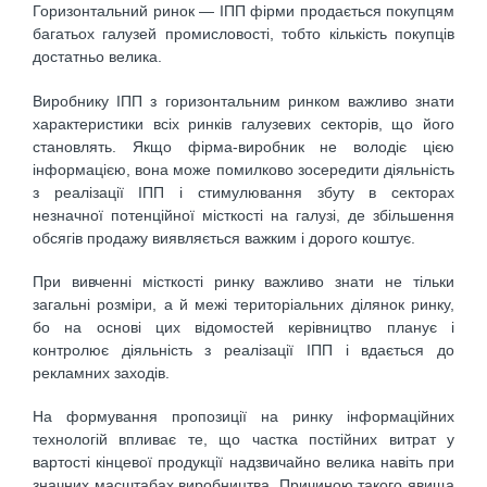
Горизонтальний ринок — ІПП фірми продається покупцям
багатьох галузей промисловості, тобто кількість покупців
достатньо велика.
Виробнику ІПП з горизонтальним ринком важливо знати
характеристики всіх ринків галузевих секторів, що його
становлять. Якщо фірма-виробник не володіє цією
інформацією, вона може помилково зосередити діяльність
з реалізації ІПП і стимулювання збуту в секторах
незначної потенційної місткості на галузі, де збільшення
обсягів продажу виявляється важким і дорого коштує.
При вивченні місткості ринку важливо знати не тільки
загальні розміри, а й межі територіальних ділянок ринку,
бо на основі цих відомостей керівництво планує і
контролює діяльність з реалізації ІПП і вдається до
рекламних заходів.
На формування пропозиції на ринку інформаційних
технологій впливає те, що частка постійних витрат у
вартості кінцевої продукції надзвичайно велика навіть при
значних масштабах виробництва. Причиною такого явища