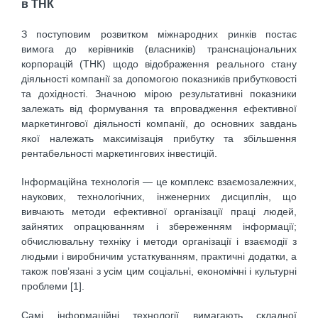
в ТНК
З поступовим розвитком міжнародних ринків постає
вимога до керівників (власників) транснаціональних
корпорацій (ТНК) щодо відображення реального стану
діяльності компанії за допомогою показників прибутковості
та дохідності. Значною мірою результативні показники
залежать від формування та впровадження ефективної
маркетингової діяльності компанії, до основних завдань
якої належать максимізація прибутку та збільшення
рентабельності маркетингових інвестицій.
Інформаційна технологія — це комплекс взаємозалежних,
наукових, технологічних, інженерних дисциплін, що
вивчають методи ефективної організації праці людей,
зайнятих опрацюванням і збереженням інформації;
обчислювальну техніку і методи організації і взаємодії з
людьми і виробничим устаткуванням, практичні додатки, а
також пов’язані з усім цим соціальні, економічні і культурні
проблеми [1].
Самі інформаційні технології вимагають складної