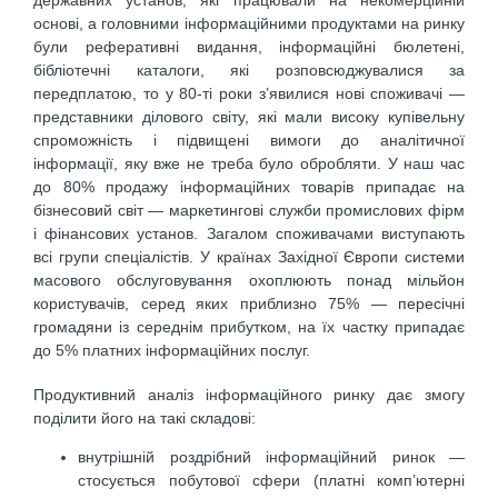
державних установ, які працювали на некомерційній
основі, а головними інформаційними продуктами на ринку
були реферативні видання, інформаційні бюлетені,
бібліотечні каталоги, які розповсюджувалися за
передплатою, то у 80-ті роки з’явилися нові споживачі —
представники ділового світу, які мали високу купівельну
спроможність і підвищені вимоги до аналітичної
інформації, яку вже не треба було обробляти. У наш час
до 80% продажу інформаційних товарів припадає на
бізнесовий світ — маркетингові служби промислових фірм
і фінансових установ. Загалом споживачами виступають
всі групи спеціалістів. У країнах Західної Європи системи
масового обслуговування охоплюють понад мільйон
користувачів, серед яких приблизно 75% — пересічні
громадяни із середнім прибутком, на їх частку припадає
до 5% платних інформаційних послуг.
Продуктивний аналіз інформаційного ринку дає змогу
поділити його на такі складові:
внутрішній роздрібний інформаційний ринок —
стосується побутової сфери (платні комп’ютерні