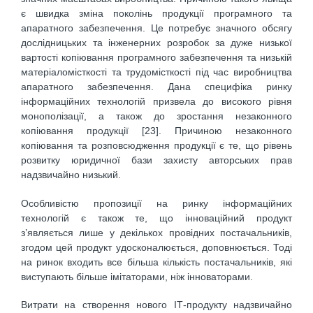
є швидка зміна поколінь продукції програмного та
апаратного забезпечення. Це потребує значного обсягу
дослідницьких та інженерних розробок за дуже низької
вартості копіювання програмного забезпечення та низькій
матеріаломісткості та трудомісткості під час виробництва
апаратного забезпечення. Дана специфіка ринку
інформаційних технологій призвела до високого рівня
монополізації, а також до зростання незаконного
копіювання продукції [23]. Причиною незаконного
копіювання та розповсюдження продукції є те, що рівень
розвитку юридичної бази захисту авторських прав
надзвичайно низький.
Особливістю пропозиції на ринку інформаційних
технологій є також те, що інноваційний продукт
з’являється лише у декількох провідних постачальників,
згодом цей продукт удосконалюється, доповнюється. Тоді
на ринок входить все більша кількість постачальників, які
виступають більше імітаторами, ніж інноваторами.
Витрати на створення нового ІТ-продукту надзвичайно