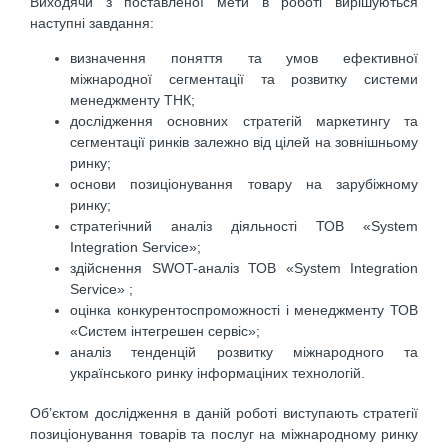
Виходячи з поставленої мети в роботі вирішуються
наступні завдання:
визначення поняття та умов ефективної
міжнародної сегментації та розвитку системи
менеджменту ТНК;
дослідження основних стратегій маркетингу та
сегментації ринків залежно від цілей на зовнішньому
ринку;
основи позиціонування товару на зарубіжному
ринку;
стратегічний аналіз діяльності ТОВ «System
Integration Service»;
здійснення SWOT-аналіз ТОВ «System Integration
Service» ;
оцінка конкурентоспроможності і менеджменту ТОВ
«Систем інтегрешен сервіс»;
аналіз тенденцій розвитку міжнародного та
українського ринку інформаціних технологій.
Об’єктом дослідження в даній роботі виступають стратегії
позиціонування товарів та послуг на міжнародному ринку