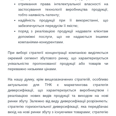
отримання права інтелектуальної власності на
застосування технології виробництва продукції,
тобто наявність патенту;
надійність продукції при її використанні, що
забезпечується передусім її якістю;
поряд з реалізацією продукції надавати клієнтам
допоміжні послуги, що не надаються іншими
компаніями-конкурентами.
При виборі стратегії концентрації компанією виділяється
окремий сегмент збутового ринку, що характеризується
унікальністю пропонованої продукції або товарів чи
переважно низькими цінами.
На нашу думку, крім вищезазначених стратегій, особливо
актуальною для ТНК є маркетингова стратегія
диверсифікації, що характеризується виробництвом і
реалізацією нових видів продукції та виходом на нові
ринки збуту. Залежно від виду диверсифікації розрізняють:
стратегію горизонтальної диверсифікації, яка передбачає
вихід на нові ринки збуту з існуючими товарами; стратегію