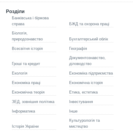
Розділи
Банківська і біржова
справа
БЖД та охорона праці
Біологія,
природознавство
Бухгалтерський облік
Всесвітня історія
Географія
Документознавство,
Гроші та кредит
діловодство
Екологія
Економіка підприємства
Економіка праці
Економічна історія
Економічна теорія
Етика, естетика
ЗЕД, зовнішня політика
Інвестування
Інформатика
Інше
Культурологія та
Історія України
мистецтво