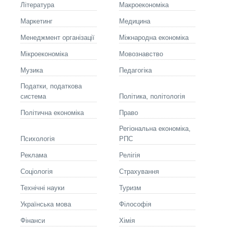
Літературa
Макроекономіка
Маркетинг
Медицина
Менеджмент організації
Міжнародна економіка
Мікроекономіка
Мовознавство
Музика
Педагогіка
Податки, податкова
система
Політика, політологія
Політична економіка
Право
Регіональна економіка,
Психологія
РПС
Реклама
Релігія
Соціологія
Страхування
Технічні науки
Туризм
Українська мова
Філософія
Фінанси
Хімія