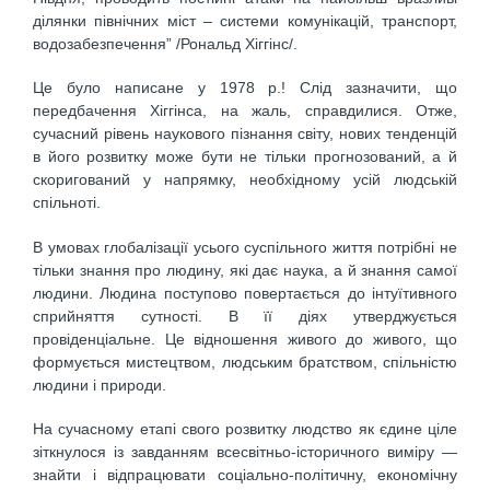
ділянки північних міст – системи комунікацій, транспорт,
водозабезпечення” /Рональд Хіггінс/.
Це було написане у 1978 р.! Слід зазначити, що
передбачення Хіггінса, на жаль, справдилися. Отже,
сучасний рівень наукового пізнання світу, нових тенденцій
в його розвитку може бути не тільки прогнозований, а й
скоригований у напрямку, необхідному усій людській
спільноті.
В умовах глобалізації усього суспільного життя потрібні не
тільки знання про людину, які дає наука, а й знання самої
людини. Людина поступово повертається до інтуїтивного
сприйняття сутності. В її діях утверджується
провіденціальне. Це відношення живого до живого, що
формується мистецтвом, людським братством, спільністю
людини і природи.
На сучасному етапі свого розвитку людство як єдине ціле
зіткнулося із завданням всесвітньо-історичного виміру —
знайти і відпрацювати соціально-політичну, економічну