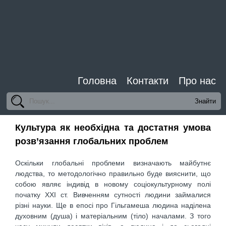
Головна
Контакти
Про нас
Культура як необхідна та достатня умова
розв’язання глобальних проблем
Оскільки глобальні проблеми визначають майбутнє
людства, то методологічно правильно буде вияснити, що
собою являє індивід в новому соціокультурному полі
початку XXI ст. Вивченням сутності людини займалися
різні науки. Ще в епосі про Гільгамеша людина наділена
духовним (душа) і матеріальним (тіло) началами. З того