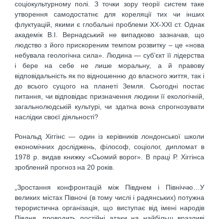
соціокультурному полі. З точки зору теорії систем таке
утворення самодостатнє для кореляції тих чи інших
флуктуацій, якими є глобальні проблеми ХХ-ХХІ ст. Однак
академік В.І. Вернадський не випадково зазначав, що
людство з його прискореним темпом розвитку – це «нова
небувала геологічна сила». Людина — суб’єкт її лідерства
і бере на себе не лише моральну, а й правову
відповідальність як по відношенню до власного життя, так і
до всього сущого на планеті Земля. Сьогодні постає
питання, чи відповідає призначення людини її екологічній,
загальнолюдській культурі, чи здатна вона спрогнозувати
наслідки своєї діяльності?
Рональд Хіггінс — один із керівників лондонської школи
економічних досліджень, філософ, соціолог, дипломат в
1978 р. видав книжку «Сьомий ворог». В праці Р. Хіггінса
зроблений прогноз на 20 років.
„Зростання конфронтацій між Півднем і Північчю…У
великих містах Півночі (в тому числі і радянських) потужна
терористична організація, що виступає від імені народів
Півдня, проводить постійні атаки на найбільш вразливі