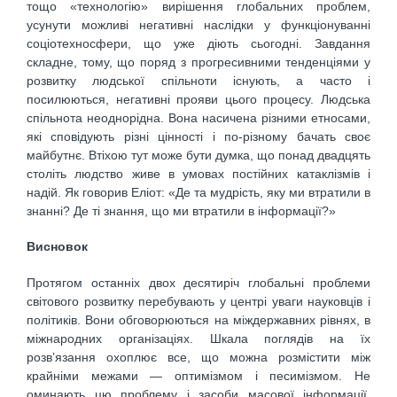
тощо «технологію» вирішення глобальних проблем,
усунути можливі негативні наслідки у функціонуванні
соціотехносфери, що уже діють сьогодні. Завдання
складне, тому, що поряд з прогресивними тенденціями у
розвитку людської спільноти існують, а часто і
посилюються, негативні прояви цього процесу. Людська
спільнота неоднорідна. Вона насичена різними етносами,
які сповідують різні цінності і по-різному бачать своє
майбутнє. Втіхою тут може бути думка, що понад двадцять
століть людство живе в умовах постійних катаклізмів і
надій. Як говорив Еліот: «Де та мудрість, яку ми втратили в
знанні? Де ті знання, що ми втратили в інформації?»
Висновок
Протягом останніх двох десятиріч глобальні проблеми
світового розвитку перебувають у центрі уваги науковців і
політиків. Вони обговорюються на міждержавних рівнях, в
міжнародних організаціях. Шкала поглядів на їх
розв’язання охоплює все, що можна розмістити між
крайніми межами — оптимізмом і песимізмом. Не
оминають цю проблему і засоби масової інформації,