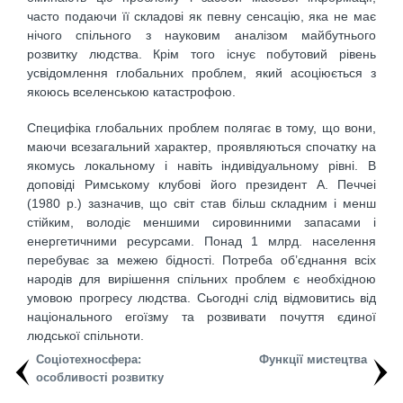
часто подаючи її складові як певну сенсацію, яка не має
нічого спільного з науковим аналізом майбутнього
розвитку людства. Крім того існує побутовий рівень
усвідомлення глобальних проблем, який асоціюється з
якоюсь вселенською катастрофою.
Специфіка глобальних проблем полягає в тому, що вони,
маючи всезагальний характер, проявляються спочатку на
якомусь локальному і навіть індивідуальному рівні. В
доповіді Римському клубові його президент А. Печчеі
(1980 р.) зазначив, що світ став більш складним і менш
стійким, володіє меншими сировинними запасами і
енергетичними ресурсами. Понад 1 млрд. населення
перебуває за межею бідності. Потреба об’єднання всіх
народів для вирішення спільних проблем є необхідною
умовою прогресу людства. Сьогодні слід відмовитись від
національного егоїзму та розвивати почуття єдиної
людської спільноти.
Соціотехносфера:
Функції мистецтва
особливості розвитку