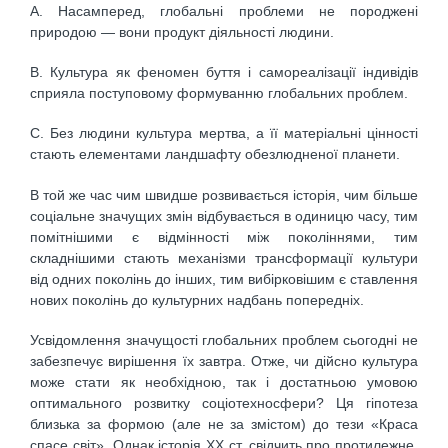
А. Насамперед, глобальні проблеми не породжені
природою — вони продукт діяльності людини.
В. Культура як феномен буття і самореалізації індивідів
сприяла поступовому формуванню глобальних проблем.
С. Без людини культура мертва, а її матеріальні цінності
стають елементами ландшафту обезлюдненої планети.
В той же час чим швидше розвивається історія, чим більше
соціальне значущих змін відбувається в одиницю часу, тим
помітнішими є відмінності між поколіннями, тим
складнішими стають механізми трансформації культури
від одних поколінь до інших, тим вибірковішим є ставлення
нових поколінь до культурних надбань попередніх.
Усвідомлення значущості глобальних проблем сьогодні не
забезпечує вирішення їх завтра. Отже, чи дійсно культура
може стати як необхідною, так і достатньою умовою
оптимального розвитку соціотехносфери? Ця гіпотеза
близька за формою (але не за змістом) до тези «Краса
спасе світ». Однак історія XX ст. свідчить про протилежне.