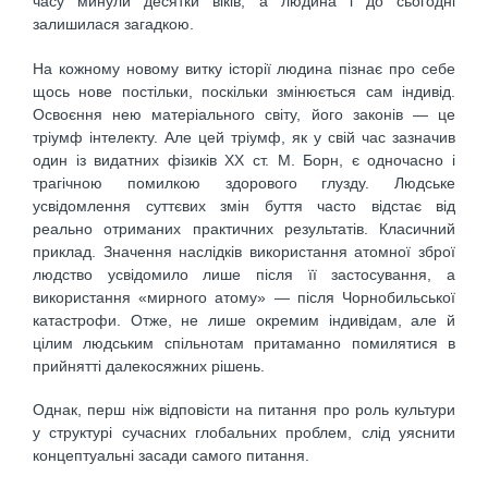
часу минули десятки віків, а людина і до сьогодні
залишилася загадкою.
На кожному новому витку історії людина пізнає про себе
щось нове постільки, поскільки змінюється сам індивід.
Освоєння нею матеріального світу, його законів — це
тріумф інтелекту. Але цей тріумф, як у свій час зазначив
один із видатних фізиків XX ст. М. Борн, є одночасно і
трагічною помилкою здорового глузду. Людське
усвідомлення суттєвих змін буття часто відстає від
реально отриманих практичних результатів. Класичний
приклад. Значення наслідків використання атомної зброї
людство усвідомило лише після її застосування, а
використання «мирного атому» — після Чорнобильської
катастрофи. Отже, не лише окремим індивідам, але й
цілим людським спільнотам притаманно помилятися в
прийнятті далекосяжних рішень.
Однак, перш ніж відповісти на питання про роль культури
у структурі сучасних глобальних проблем, слід уяснити
концептуальні засади самого питання.