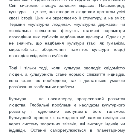
Світ системно знищує залишки «краси». Насамперед,
культура — це все, що створено людством протягом усієї
своєї історії. Цим ми окреслюємо її структуру, а не зміст.
Терміни «культурна людина», «культурна держава» чи
«соціальна спільнота» фіксують статичні параметри
оволодіння цих суб’єктів надбаннями культури. Однак це
не значить, що надбання культури (такі, як гуманізм,
миролюбність, збереження пам’яток культури тощо)
оволоділи свідомістю суб’єктів.
Тоді і тільки тоді, коли культура оволодіє свідомістю
людей, а культурність стане нормою співжиття індивідів,
вона стане як необхідною, так і достатньою умовою
розв’язання глобальних проблем.
Культура — це насамперед прогресивний розвиток
людства. Глобальні проблеми є наслідком культурного
розвитку і одночасно виступають його гальмом.
Культурний процес як самодостатній самооптимізується
через систему зворотних зв’язків, які виконує індивід чи
індивіди. Останні саморегулюються в планетарному