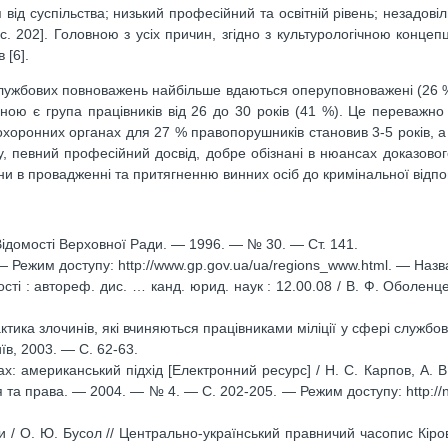
я від суспільства; низький професійний та освітній рівень; незадов
с. 202]. Головною з усіх причин, згідно з культурологічною концепц
 [6].
службових повноважень найбільше вдаються оперуповноважені (26 %
льною є група працівників від 26 до 30 років (41 %). Це переважно
охоронних органах для 27 % правопорушників становив 3-5 років, 
ту, певний професійний досвід, добре обізнані в нюансах доказовог
ни в провадженні та притягненню винних осіб до кримінальної відпо
 Відомості Верховної Ради. — 1996. — № 30. — Ст. 141.
 Режим доступу: http://www.gp.gov.ua/ua/regions_www.html. — Назва
ті : автореф. дис. … канд. юрид. наук : 12.00.08 / В. Ф. Оболенце
тика злочинів, які вчиняються працівниками міліції у сфері службов
иїв, 2003. — С. 62-63.
х: американський підхід [Електронний ресурс] / Н. С. Карпов, А. В.
 та права. — 2004. — № 4. — С. 202-205. — Режим доступу: http://n
и / О. Ю. Бусол // Центрально-український правничий часопис Кіро