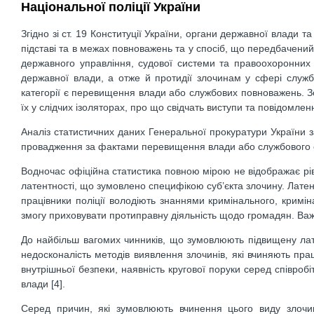
Національної поліції України
Згідно зі ст. 19 Конституції України, органи державної влади 
підставі та в межах повноважень та у спосіб, що передбачени
державного управління, судової системи та правоохоронних 
державної влади, а отже й протидії злочинам у сфері служ
категорії є перевищення влади або службових повноважень. 
їх у слідчих ізоляторах, про що свідчать виступи та повідомле
Аналіз статистичних даних Генеральної прокуратури України з
провадження за фактами перевищення влади або службового с
Водночас офіційна статистика повною мірою не відображає рів
латентності, що зумовлено специфікою суб’єкта злочину. Лате
працівники поліції володіють знаннями кримінального, кримі
змогу приховувати протиправну діяльність щодо громадян. Важ
До найбільш вагомих чинників, що зумовлюють підвищену латен
недосконалість методів виявлення злочинів, які вчиняють прац
внутрішньої безпеки, наявність кругової поруки серед співроб
влади [4].
Серед причин, які зумовлюють вчинення цього виду злочин