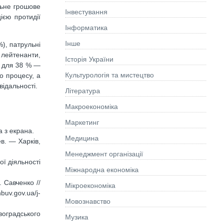
ільне грошове
Інвестування
ією протидії
Інформатика
Інше
), патрульні
 лейтенанти,
Історія України
а для 38 % —
Культурологія та мистецтво
о процесу, а
відальності.
Літературa
Макроекономіка
Маркетинг
 з екрана.
Медицина
в. — Харків,
Менеджмент організації
ої діяльності
Міжнародна економіка
 Савченко //
Мікроекономіка
buv.gov.ua/j-
Мовознавство
воградського
Музика