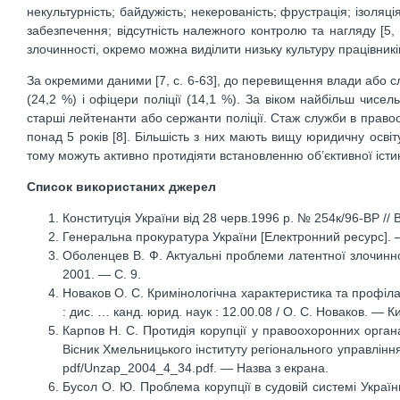
некультурність; байдужість; некерованість; фрустрація; ізоляці
забезпечення; відсутність належного контролю та нагляду [5, 
злочинності, окремо можна виділити низьку культуру працівників
За окремими даними [7, с. 6-63], до перевищення влади або 
(24,2 %) і офіцери поліції (14,1 %). За віком найбільш чисе
старші лейтенанти або сержанти поліції. Стаж служби в право
понад 5 років [8]. Більшість з них мають вищу юридичну осві
тому можуть активно протидіяти встановленню об’єктивної істи
Список використаних джерел
Конституція України від 28 черв.1996 р. № 254к/96-ВР //
Генеральна прокуратура України [Електронний ресурс]. —
Оболенцев В. Ф. Актуальні проблеми латентної злочиннос
2001. — С. 9.
Новаков О. С. Кримінологічна характеристика та профілак
: дис. … канд. юрид. наук : 12.00.08 / О. С. Новаков. — К
Карпов Н. С. Протидія корупції у правоохоронних органа
Вісник Хмельницького інституту регіонального управління
pdf/Unzap_2004_4_34.pdf. — Назва з екрана.
Бусол О. Ю. Проблема корупції в судовій системі Україн