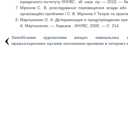
юридичного інституту ХНУВС : зб. наук. пр. — 2010. — №
Міронов С. В. розслідування перевищення влади або 
організаційні проблеми / С. В. Міронов // Теорія та прак
Мартыненко О. А. Детерминация и предупреждение прес
А. Мартыненко. — Харьков : ХНУВС, 2005. — С. 214.
Запобігання курсантами вищих навчальних за
правоохоронних органів злочинним проявам в інтернет-