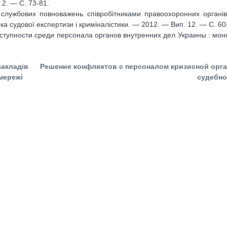
 2. — С. 73-81.
службових повноважень співробітниками правоохоронних органів
тика судової експертизи і криміналістики. — 2012. — Вип. 12. — С. 60
тупности среди персонала органов внутренних дел Украины : мон
кладів
Решение конфликтов с персоналом кризисной орга
мережі
судебно