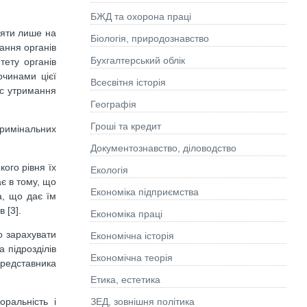
БЖД та охорона праці
діяти лише на
Біологія, природознавство
ання органів
Бухгалтерський облік
тету органів
очинами цієї
Всесвітня історія
ас утримання
Географія
Гроші та кредит
кримінальних
Документознавство, діловодство
ого рівня їх
Екологія
є в тому, що
Економіка підприємства
а, що дає їм
 [3].
Економіка праці
о зарахувати
Економічна історія
 підрозділів
Економічна теорія
представника
Етика, естетика
ЗЕД, зовнішня політика
ральність і