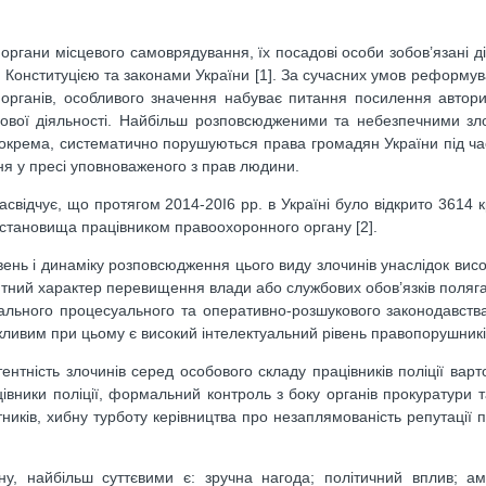
та органи місцевого самоврядування, їх посадові особи зобов’язані 
й Конституцією та законами України [1]. За сучасних умов реформув
органів, особливого значення набуває питання посилення автори
бової діяльності. Найбільш розповсюдженими та небезпечними зл
Зокрема, систематично порушуються права громадян України під ч
ння у пресі уповноваженого з прав людини.
асвідчує, що протягом 2014-20І6 рр. в Україні було відкрито 3614 
тановища працівником правоохоронного органу [2].
ень і динаміку розповсюдження цього виду злочинів унаслідок висок
нтний характер перевищення влади або службових обов’язків поляга
нального процесуального та оперативно-розшукового законодавств
ливим при цьому є високий інтелектуальний рівень правопорушників
тність злочинів серед особового складу працівників поліції варт
івники поліції, формальний контроль з боку органів прокуратури та
ітників, хибну турботу керівництва про незаплямованість репутації 
у, найбільш суттєвими є: зручна нагода; політичний вплив; амо