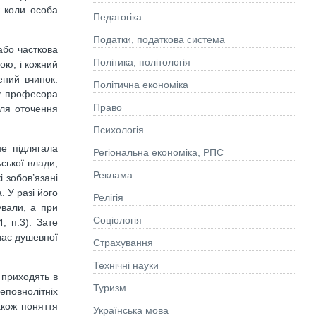
к коли особа
Педагогіка
Податки, податкова система
або часткова
Політика, політологія
ою, і кожний
ений вчинок.
Політична економіка
ку професора
Право
для оточення
Психологія
не підлягала
Регіональна економіка, РПС
ьської влади,
Реклама
 зобов’язані
 У разі його
Релігія
вали, а при
Соціологія
, п.3). Зате
час душевної
Страхування
Технічні науки
и приходять в
Туризм
еповнолітніх
акож поняття
Українська мова