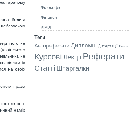
 на гарячому
Філософія
Фінанси
арина. Коли й
ед небезпекою
Хімія
Теги
терпілого не
Дипломні
Автореферати
Дисертації
Книги
(«воїнського
Реферати
Курсові
Лекції
евільника не
свавіллям їх
Статті
Шпаргалки
ися на своїх
ороною права
кого діяння.
чинний намір