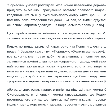
У сучасних умовах розбудови Української незалежної держави
приділити вивченню і врахуванню багатого правового надбання
кардинальних змін у суспільно-політичному житті країни. С
пам’ятки законотворення тієї доби – «Прав, за якими судитьс
основних напрямів дослідження національного права [1, c.95].
Цією проблематикою займалися такі видатні науковці, як М.В
залишається велике коло недостатньо висвітлених або спірних 
Кодекс не подає загальної характеристики Поняття злочину фо
права («Зерцало саксонів», «Порядок», «Хелмінське право»), т
все кримінальне право доби Гетьманщини, є поняттям нео
залишилися помітні сліди приватноправного підходу, який вва
найчастіше вживається назва «проступство», а злочинця н
вживається назва «кримінальне діло», зокрема для визначення
виданих для добра всіх, не переставав ще бути і порушення
зустрічається термін «злодіяніє» стосовно означення злочину [2,
або загальних ознак карних вчинків, на підставі яких можна 
Систематизуючи ці описи, можна стверджувати, що Кодек
протиправного вчинку, що підлягає найтяжчим карам, перева
іншими, менш жорстокими карами; переступ – вчинок, спрямо