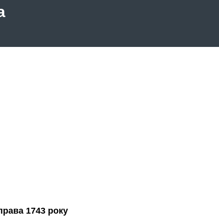
а
права 1743 року