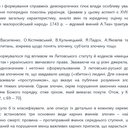
 і формування справжніх демократичних гілок влади особливу ува
 попередніх поколінь українців. Цікавим у цьому аспекті є XVIII
аме загальну характеристику, аналіз змін та юридичну оцінку н
я малоросійський народ» 1743 р. – відомий вчений А.Ткач трактув
асиленко, О.Кістяківський, В.Кульчицький, Я.Падох, А.Яковлів та
питань, зокрема щодо понять злочину, суб’єкта злочину тощо.
рмувалося під впливом як Литовського статуту й кодексів німецьк
ак і українського звичаєвого права. Зважаючи на ці різні джерела, 
днозначним і неточно сформульованим. З литовсько-руської д
жав злочином те, що завдавало шкоду («збиток») людині. Для означ
азивали «проступником», що вказує на публічне розуміння зло
 тяжких злочинів. Однак злочин, окрім порушення законних наказі
м Божого порядку, отже гріхом, який вимагає покути. Отож, у К
 c.69 – 70].
було б їх класифікувати, але описує їх детально в кожному окрем
с встановлює три основних види карних вчинків: злочин – на
жно смерті; провина – протиправний вчинок середнього ступеня, 
ваний на порушення менш важливих карних приписів, що караєтьс