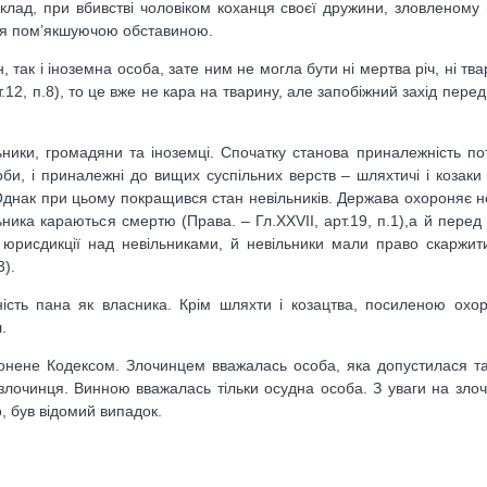
иклад, при вбивстві чоловіком коханця своєї дружини, зловленому
лася пом’якшуючою обставиною.
 так і іноземна особа, зате ним не могла бути ні мертва річ, ні тв
.12, п.8), то це вже не кара на тварину, але запобіжний захід пер
ьники, громадяни та іноземці. Спочатку станова приналежність по
и, і приналежні до вищих суспільних верств – шляхтичі і козаки 
днак при цьому покращився стан невільників. Держава охороняє н
ьника караються смертю (Права. – Гл.ХХVІІ, арт.19, п.1),а й перед 
ї юрисдикції над невільниками, й невільники мали право скаржит
3).
ність пана як власника. Крім шляхти і козацтва, посиленою ох
.
онене Кодексом. Злочинцем вважалась особа, яка допустилася та
лочинця. Винною вважалась тільки осудна особа. З уваги на зло
о, був відомий випадок.