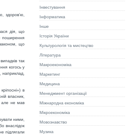
Інвестування
ю, здоров’ю,
Інформатика
Інше
лася дія, що
Історія України
ає поширення
 законом, що
Культурологія та мистецтво
Літературa
випадків так
Макроекономіка
ння когось у
, наприклад,
Маркетинг
Медицина
 кріпосні») в
Менеджмент організації
хній власник,
, але не мав
Міжнародна економіка
Мікроекономіка
рувати ними,
Мовознавство
бо внаслідок
Музика
не підлягали