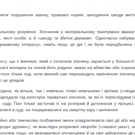
міти порушення закону, правової норми, заподіяння шкоди житт
альному розумінні. Злочином у матеріальному трактуванні вважа
у, честі особи, а й «шкоду та збиток державі». Одночасно набув
ржавному інтересу», навіть якщо ця дія і не була передбачена
я»), що є вчинком, який є початком злочину, карається у більшості 
оров’я монарха та членів його родини, замах на вбивство або поране
ться тільки тоді, коли винний сам перешкодить закінченню злочину
о це урядові.
ина, як вільна, так і невільна; повні невільники і кріпаки («люди
ідпадали під категорію приватних злочинів, за які їх переслідував ї
 суду. Пан тільки заступав їх на розправі й допомагав у процесі
алися в суді, не поширювалися на смертну кару і калічення.
ійно або тимчасово позбавлені змоги усвідомлювати свої дії або ке
иродні дураки»), чи внаслідок розумової хвороби («лишені ума»), а
голем тощо, не визнавалися злочинцями й за свої заборонені дії 