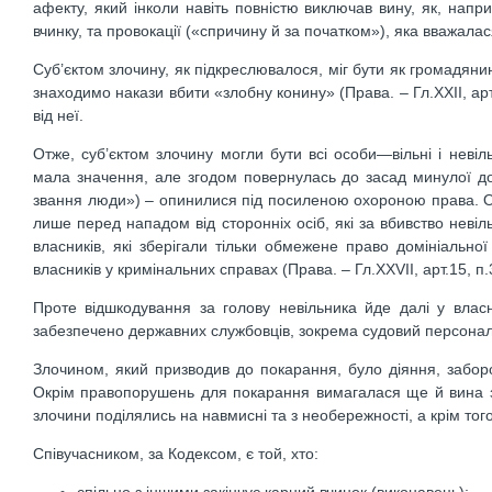
афекту, який інколи навіть повністю виключав вину, як, напр
вчинку, та провокації («спричину й за початком»), яка вважа
Суб’єктом злочину, як підкреслювалося, міг бути як громадянин,
знаходимо накази вбити «злобну конину» (Права. – Гл.ХХІІ, арт
від неї.
Отже, суб’єктом злочину могли бути всі особи—вільні і невіл
мала значення, але згодом повернулась до засад минулої доб
звання люди») – опинилися під посиленою охороною права. О
лише перед нападом від сторонніх осіб, які за вбивство невіл
власників, які зберігали тільки обмежене право домініально
власників у кримінальних справах (Права. – Гл.ХХVII, арт.15, п.
Проте відшкодування за голову невільника йде далі у влас
забезпечено державних службовців, зокрема судовий персонал
Злочином, який призводив до покарання, було діяння, забор
Окрім правопорушень для покарання вимагалася ще й вина з
злочини поділялись на навмисні та з необережності, а крім тог
Співучасником, за Кодексом, є той, хто: