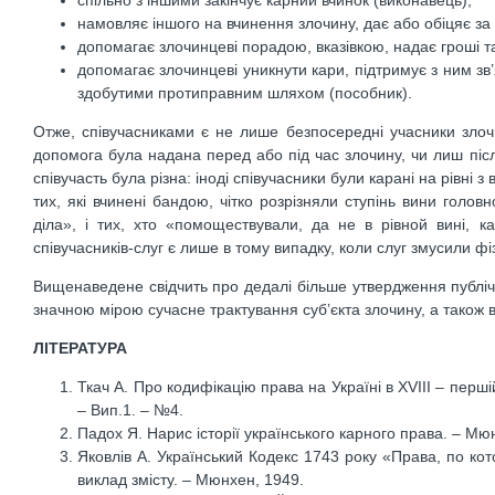
спільно з іншими закінчує карний вчинок (виконавець);
намовляє іншого на вчинення злочину, дає або обіцяє за 
допомагає злочинцеві порадою, вказівкою, надає гроші т
допомагає злочинцеві уникнути кари, підтримує з ним зв
здобутими протиправним шляхом (пособник).
Отже, співучасниками є не лише безпосередні учасники злочи
допомога була надана перед або під час злочину, чи лиш піс
співучасть була різна: іноді співучасники були карані на рівні 
тих, які вчинені бандою, чітко розрізняли ступінь вини гол
діла», і тих, хто «помоществували, да не в рівной вині, к
співучасників-слуг є лише в тому випадку, коли слуг змусили фі
Вищенаведене свідчить про дедалі більше утвердження публічн
значною мірою сучасне трактування суб’єкта злочину, а також ви
ЛІТЕРАТУРА
Ткач А. Про кодифікацію права на Україні в XVIII – першій 
– Вип.1. – №4.
Падох Я. Нарис історії українського карного права. – Мю
Яковлів А. Український Кодекс 1743 року «Права, по ко
виклад змісту. – Мюнхен, 1949.