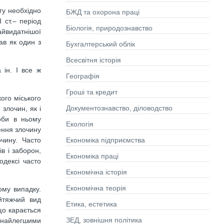
гу необхідно
БЖД та охорона праці
 ст.– період
Біологія, природознавство
айвидатнішої
ав як один з
Бухгалтерський облік
Всесвітня історія
 ін. І все ж
Географія
Гроші та кредит
ого міського
Документознавство, діловодство
злочин, як і
оби в ньому
Екологія
ення злочину
Економіка підприємства
чину. Часто
в і заборон,
Економіка праці
одексі часто
Економічна історія
Економічна теорія
ому випадку.
йтяжчий вид
Етика, естетика
що карається
ЗЕД, зовнішня політика
я найлегшими