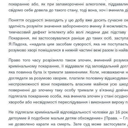
покаранню або, як при запамороченні алкоголем, піддавалис
свідомо себе довела до такого стану, тоді вона, хоч і вчинила д
Поняття осудності знаходить у цю добу вже досить сучасне о
здатність розуміти значення забороненого вчинку й можливіст
тимчасовий дефект інтелекту або волі людини дає підставу дл
Покарання, які застосовувалися раніше до таких осіб, заступ
Я.Падоха, «надала цим засобам суворості, яка не поступаєть
розумово хворі поміщалися в нижній частині вежі разом із на
Право того часу розрізняло також злочин, вчинений розумо
кримінальному покаранню, її віддавали під заповідальний догля
яка повинна була їх тримати замкненими. Коли, незважаючи на 
доглядати за розумово хворим, платили половину відшкодування
неспроможності вони покривають власним майном усю шкоду
поверненні до злочину таку особу тримали у в’язниці довічно
підлягала покаранню особа, яка вчинила злочин у стані осудно
хвороби або несвідомості переслідування і виконання вироку 
Не підлягали кримінальній відповідальності чоловіки до 16 років
детоумие й подобное малым детям обхождение» (Права. – Гл.ХХ
не дозволено карати на смерть. Зате суд може застосувати 