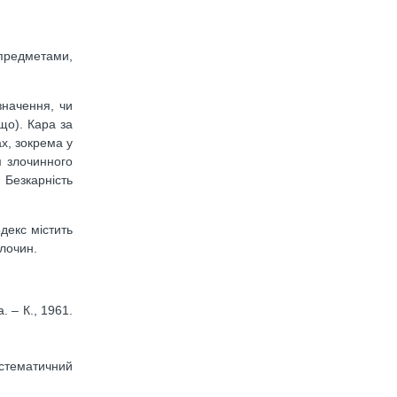
 предметами,
значення, чи
що). Кара за
ах, зокрема у
м злочинного
 Безкарність
декс містить
злочин.
. – К., 1961.
истематичний