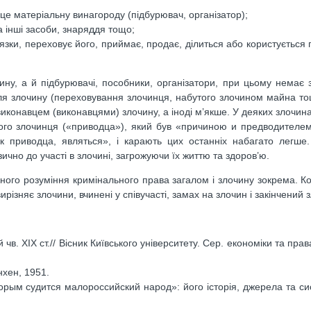
це матеріальну винагороду (підбурювач, організатор);
а інші засоби, знаряддя тощо;
’язки, переховує його, приймає, продає, ділиться або користується
ну, а й підбурювачі, пособники, організатори, при цьому немає 
ля злочину (переховування злочинця, набутого злочином майна то
з виконавцем (виконавцями) злочину, а іноді м’якше. У деяких злочин
овного злочинця («приводца»), який був «причиною и предводителе
ак приводца, являться», і карають цих останніх набагато легше.
зично до участі в злочині, загрожуючи їх життю та здоров’ю.
ого розуміння кримінального права загалом і злочину зокрема. Ко
різняє злочини, вчинені у співучасті, замах на злочин і закінчений 
чв. XIX ст.// Вісник Київського університету. Сер. економіки та права
нхен, 1951.
торым судится малороссийский народ»: його історія, джерела та с