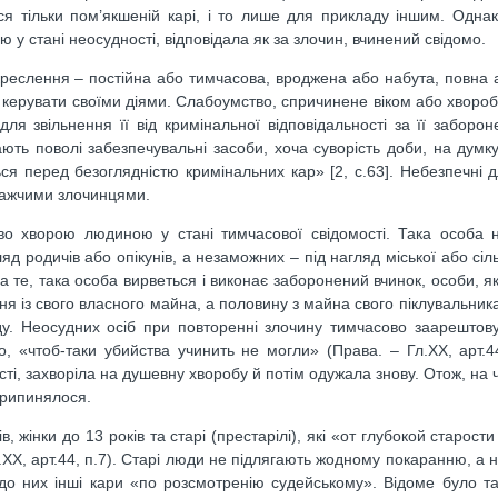
я тільки пом’якшеній карі, і то лише для прикладу іншим. Одна
ію у стані неосудності, відповідала як за злочин, вчинений свідомо.
креслення – постійна або тимчасова, вроджена або набута, повна 
ь керувати своїми діями. Слабоумство, спричинене віком або хвороб
я звільнення її від кримінальної відповідальності за її заборон
ають поволі забезпечувальні засоби, хоча суворість доби, на дум
ся перед безоглядністю кримінальних кар» [2, с.63]. Небезпечні 
йважчими злочинцями.
во хворою людиною у стані тимчасової свідомості. Така особа 
д родичів або опікунів, а незаможних – під нагляд міської або сіл
те, така особа вирветься і виконає заборонений вчинок, особи, які
 із свого власного майна, а половину з майна свого піклувальника.
. Неосудних осіб при повторенні злочину тимчасово заарештову
, «чтоб-таки убийства учинить не могли» (Права. – Гл.ХХ, арт.44
сті, захворіла на душевну хворобу й потім одужала знову. Отож, на 
припинялося.
, жінки до 13 років та старі (престарілі), які «от глубокой старост
, арт.44, п.7). Старі люди не підлягають жодному покаранню, а н
до них інші кари «по розсмотренію судейському». Відоме було т