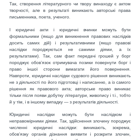
Так, створення літературного чи твору винаходу є актом
творчості, але в результаті виникають авторські права
письменника, поета, ученого.
І юридичні акти і юридичні вчинки можуть бути
формальними (якщо для виникнення правових наслідків
досить самих дій) і результативними (якщо правові
наслідки породжуються не самими діями, а їх
результатами). Так, сам факт передачі грошей у борг
породжує обов’язок отримувача позики повернути борг і
право іншої сторони вимагати його повернення.
Навпроти, юридичні наслідки судового рішення виникають
не з діяльності по його підготовці і написанню, а із самого
рішення як правового акта; авторське право виникає
тільки після появи добутку літератури, живопису і т.і., тобто
й у тім, і в іншому випадку — з результатів діяльності.
Юридичні наслідки можуть бути наслідком і
неправомірними діями. Так, здійснення злочину породжує
численні юридичні наслідки: виникають, зокрема,
обов’язку органів дізнання виявити і розкрити злочин,