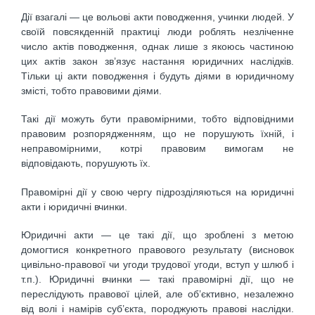
Дії взагалі — це вольові акти поводження, учинки людей. У
своїй повсякденній практиці люди роблять незліченне
число актів поводження, однак лише з якоюсь частиною
цих актів закон зв’язує настання юридичних наслідків.
Тільки ці акти поводження і будуть діями в юридичному
змісті, тобто правовими діями.
Такі дії можуть бути правомірними, тобто відповідними
правовим розпорядженням, що не порушують їхній, і
неправомірними, котрі правовим вимогам не
відповідають, порушують їх.
Правомірні дії у свою чергу підрозділяються на юридичні
акти і юридичні вчинки.
Юридичні акти — це такі дії, що зроблені з метою
домогтися конкретного правового результату (висновок
цивільно-правової чи угоди трудової угоди, вступ у шлюб і
т.п.). Юридичні вчинки — такі правомірні дії, що не
переслідують правової цілей, але об’єктивно, незалежно
від волі і намірів суб’єкта, породжують правові наслідки.