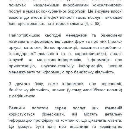
початках незалежними виробниками консалтингових
послуг в умовах конкурентної боротьби. Це висуває високі
вимоги до якості й ефективності таких послуг і викликає
їхня орієнтованість на інтереси клієнта [4, с. 62].
Найпотрібнішою сьогодні менеджери та бізнесмени
називають інформацію від самих фірм та про них (прайс-
аркуші, каталоги, бізнес-пропозиції, показники виробничо-
господарської діяльності та ін. характеристики), аналіз
галузей та маркетинг-інформацію, інформацію про
приватизацію, науково-технічну інформацію, новини
менеджменту та інформацію про банківську діяльність.
З другого боку, саме інформація про персоналії,
банківську діяльність, новини (у тому числі бізнес-новини)
є дефіцитною.
Великим попитом серед послуг цих компаній
користуються бізнес-звіти, які містять детальну
інформацію про фірму чи компанію, що цікавлять клієнта.
Це можуть бути дані про власників та керівництво