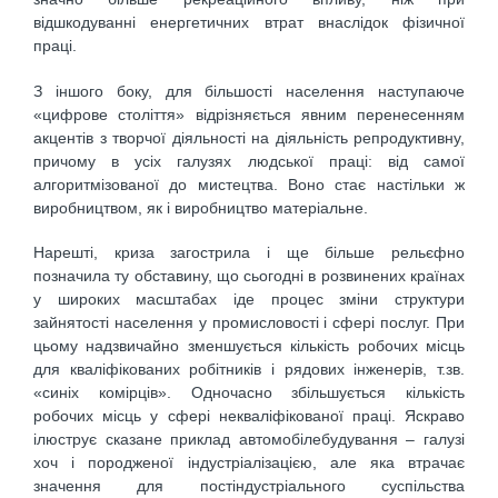
відшкодуванні енергетичних втрат внаслідок фізичної
праці.
З іншого боку, для більшості населення наступаюче
«цифрове століття» відрізняється явним перенесенням
акцентів з творчої діяльності на діяльність репродуктивну,
причому в усіх галузях людської праці: від самої
алгоритмізованої до мистецтва. Воно стає настільки ж
виробництвом, як і виробництво матеріальне.
Нарешті, криза загострила і ще більше рельєфно
позначила ту обставину, що сьогодні в розвинених країнах
у широких масштабах іде процес зміни структури
зайнятості населення у промисловості і сфері послуг. При
цьому надзвичайно зменшується кількість робочих місць
для кваліфікованих робітників і рядових інженерів, т.зв.
«синіх комірців». Одночасно збільшується кількість
робочих місць у сфері некваліфікованої праці. Яскраво
ілюструє сказане приклад автомобілебудування – галузі
хоч і породженої індустріалізацією, але яка втрачає
значення для постіндустріального суспільства