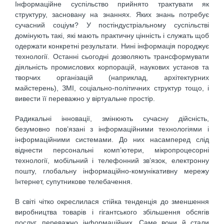
Інформаційне суспільство прийнято трактувати як
структуру, засновану на знаннях. Яких знань потребує
сучасний соціум? У постіндустріальному суспільстві
домінують такі, які мають практичну цінність і служать щоб
одержати конкретні результати. Нині інформація породжує
технології. Останні сьогодні дозволяють трансформувати
діяльність промислових корпорацій, наукових установ та
творчих організацій (наприклад, архітектурних
майстерень), ЗМІ, соціально-політичних структур тощо, і
вивести її переважно у віртуальне простір.
Радикальні інновації, змінюють сучасну дійсність,
безумовно пов’язані з інформаційними технологіями і
інформаційними системами. До них насамперед слід
віднести персональні комп’ютери, мікропроцесорні
технології, мобільний і телефонний зв’язок, електронну
пошту, глобальну інформаційно-комунікативну мережу
Інтернет, супутникове телебачення.
В світі чітко окреслилася стійка тенденція до зменшення
виробництва товарів і гігантського збільшення обсягів
послуг, переважно інформаційних. Саме вони й стали