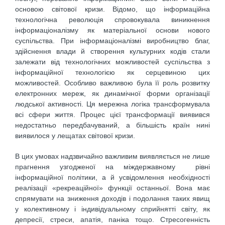
основою світової кризи. Відомо, що інформаційна
технологічна революція спровокувала виникнення
інформаціоналізму як матеріальної основи нового
суспільства. При інформаціоналізмі виробництво благ,
здійснення влади й створення культурних кодів стали
залежати від технологічних можливостей суспільства з
інформаційної технологією як серцевиною цих
можливостей. Особливо важливою була її роль розвитку
електронних мереж, як динамічної форми організації
людської активності. Ця мережна логіка трансформувала
всі сфери життя. Процес цієї трансформації виявився
недостатньо передбачуваний, а більшість країн нині
виявилося у лещатах світової кризи.
В цих умовах надзвичайно важливим виявляється не лише
прагнення узгодженої на міждержавному рівні
інформаційної політики, а й усвідомлення необхідності
реалізації «рекреаційної» функції останньої. Вона має
спрямувати на зниження доходів і подолання таких явищ
у колективному і індивідуальному сприйнятті світу, як
депресії, стреси, апатія, паніка тощо. Стресогенність