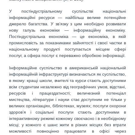
У постіндустріальному суспільстві національні
інформаційні ресурси — найбільш велике потенційне
джерело багатства. У зв’язку з цим необхідно розвивати
нову галузь економіки — інформаційну економіку.
Постіндустріальна економіка — це економіка, в якій
промисловість за показниками зайнятості і своєї частки в
національному продукті поступається місцем сфері
послуг, а сфера послуг є переважно обробкою інформації.
Інформаційне суспільство в американській національній
інформаційній інфраструктурі визначається як суспільство,
в якому: кращі школи, вчителі та курси стають доступними
всім студентам незалежно від географічних умов, відстані,
ресурсів і працездатності; величезний потенціал
мистецтва, літератури і науки стає доступним не тільки у
великих організаціях, бібліотеках, музеях; послуги охорони
здоров’я і соціальні послуги стають доступними в
інтерактивному режимі кожному своєчасно і в необхідному
місці; у кожного є шанс жити в різних місцях без втрати
можливості повноцінно працювати в офісі через