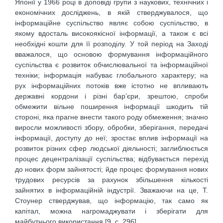
Японії у 1966 році в доповіді групи з наукових, технічних і
економічних досліджень, в якій стверджувалося, що
інформаційне суспільство являє собою суспільство, в
якому вдосталь високоякісної інформації, а також є всі
необхідні кошти для її розподілу. У той період на Заході
вважалося, що основою формування інформаційного
суспільства є розвиток обчислювальної та інформаційної
техніки; інформація набуває глобального характеру; на
рух інформаційних потоків вже істотно не впливають
державні кордони і різні бар’єри, зрештою, спроби
обмежити вільне поширення інформації шкодить тій
стороні, яка прагне внести такого роду обмеження; значно
виросли можливості збору, обробки, зберігання, передачі
інформації, доступу до неї; зростає вплив інформації на
розвиток різних сфер людської діяльності; заглиблюється
процес децентралізації суспільства; відбувається перехід
до нових форм зайнятості; йде процес формування нових
трудових ресурсів за рахунок збільшення кількості
зайнятих в інформаційній індустрії. Зважаючи на це, Т.
Стоунер стверджував, що інформацію, так само як
капітал, можна нагромаджувати і зберігати для
майбутнього використання [9, с. 296].