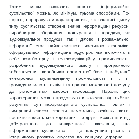
Таким чином, визначити поняття „інформаційне
суспільство” можна, як мінімум, трьома способами. По-
перше, перерахувати характеристики, які властиві цьому
типу суспільства: створені значні інформаційні ресурси;
виробництво, зберігання, поширення і передача, як
аудіовізуальної продукції, так і ділової і розважальної
інформації стає найважливішою частиною економіки;
сформувалася інформаційна індустрія, яка включила в
себе комп’ютерну і телекомунікаційну промисловість,
розробників аудіовізуального змісту і програмного
забезпечення, виробників елементної бази і побутової
електроніки, мультимедійну промисловість і т. п.
громадяни мають технічні та правові можливості доступу
до різноманітних джерел інформації. Перелік цих
характеристик можна продовжувати залежно від глибини
розуміння суті інформаційного суспільства. Повний і
вичерпний список скласти неможливо, оскільки життя
постійно вносить свої корективи. По-друге, можна піти від
„абстрактного до конкретного”, вказавши, що
інформаційне суспільство — це наступний рівень в
історичному розвитку людства по ланцюгу „аграрне —