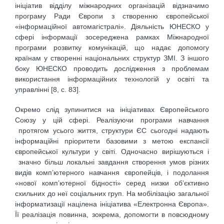
ініціатив відділу міжнародних організацій відзначимо
програму Ради Європи з створенню європейської
«інформаційної автомагістралі». Діяльність ЮНЕСКО у
сфері інформації зосереджена рамках Міжнародної
програми розвитку комунікацій, що надає допомогу
країнам у створенні національних структур ЗМІ. З іншого
боку ЮНЕСКО проводить дослідження з проблемам
використання інформаційних технологій у освіті та
управлінні [8, с. 83].
Окремо слід зупинитися на ініціативах Європейського
Союзу у цій сфері. Реалізуючи програми навчання
протягом усього життя, структури ЄС сьогодні надають
інформаційні пріоритети базовими з метою експансії
європейської культури у світі. Одночасно вирішуються і
значно більш локальні завдання створення умов різних
видів комп’ютерного навчання європейців, і подолання
«нової комп’ютерної бідності» серед низки об’єктивно
схильних до неї соціальних груп. На мобілізацію загальної
інформатизації націлена ініціатива «Електронна Європа».
Її реалізація повинна, зокрема, допомогти в повсюдному