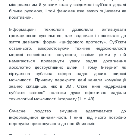
між реальним й уявним стає у свідомості суб’єкта дедалі
більше рухомою, і той феномен вже важко оцінювати як
позитивний.
Інформаційні технології дозволили активізувати
громадянське суспільство, але водночас і покликали до
життя девіантні форми «цифрового протесту». Суб’єкти
останнього, використовуючи технічні недосконалості
мережі всесвітнього павутиння, своїми діями у ній
намагаються привернути увагу задля досягнення
абсолютно деструктивних цілей. І тому Інтернет як
віртуальна публічна сфера надає досить широкі
можливості. Причому перекрити дані канали комунікації
значно складніше, ніж в ЗМІ. Отже, нині недержавні
суб’єкти світової політики дуже ефективно задіяли
технологічні можливості Інтернету [1, с. 49].
Сучасне людство змушене адаптуватися до
інформаційної динамічності. І нині від нього потрібно
передусім пристосування до постійних змін.