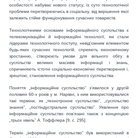
особистості набуває нового статусу, із суто технологічної
проблеми перетворюючись в соціальну, від вирішення якої
залежить стійке функціонування сучасних товариств.
Технологічними основами інформаційного суспільства є
телекомунікаційні й інформаційні технології, які стали
лідерами технологічного поступу, невід’ємним елементом
будь-яких сучасних технологій, сприяють економічному
зростанню, створюють умови для вільного обігу в
суспільстві великих масивів інформації і знань,
спричиняють істотні соціально-економічні перетворення і,
зрештою, становлення інформаційного суспільства.
Поняття „інформаційне суспільство” з’явилося у другій
половині 60-х років у м. Нарівні, з ним використовувалися
такі терміни, як „технотронне суспільство”, „суспільство
знання”, „постіндустріальне суспільство”. Уявлення про
інформаційне суспільство пов’язані також з концепцією
„трьох хвиль” А. Тоффлера [9, с. 295].
Термін „інформаційне суспільство” був використаний в