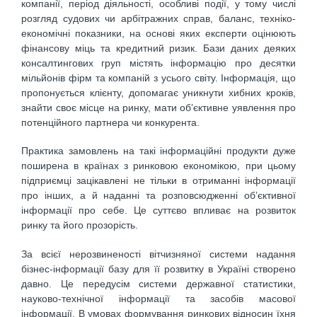
компанії, період діяльності, особливі події, у тому числі
розгляд судових чи арбітражних справ, баланс, техніко-
економічні показники, на основі яких експерти оцінюють
фінансову міць та кредитний ризик. Бази даних деяких
консалтингових груп містять інформацію про десятки
мільйонів фірм та компаній з усього світу. Інформація, що
пропонується клієнту, допомагає уникнути хибних кроків,
знайти своє місце на ринку, мати об’єктивне уявлення про
потенційного партнера чи конкурента.
Практика замовлень на такі інформаційні продукти дуже
поширена в країнах з ринковою економікою, при цьому
підприємці зацікавлені не тільки в отриманні інформації
про інших, а й наданні та розповсюдженні об’єктивної
інформації про себе. Це суттєво впливає на розвиток
ринку та його прозорість.
За всієї нерозвиненості вітчизняної системи надання
бізнес-інформації базу для її розвитку в Україні створено
давно. Це передусім системи державної статистики,
науково-технічної інформації та засобів масової
інформації. В умовах формування ринкових відносин їхня