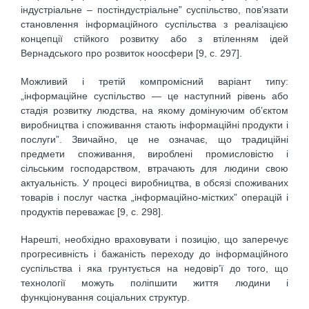
індустріальне – постіндустріальне” суспільство, пов’язати
становлення інформаційного суспільства з реалізацією
концепції стійкого розвитку або з втіленням ідей
Вернадського про розвиток ноосфери [9, с. 297].
Можливий і третій компромісний варіант типу:
„інформаційне суспільство — це наступний рівень або
стадія розвитку людства, на якому домінуючим об’єктом
виробництва і споживання стають інформаційні продукти і
послуги”. Звичайно, це не означає, що традиційні
предмети споживання, вироблені промисловістю і
сільським господарством, втрачають для людини свою
актуальність. У процесі виробництва, в обсязі споживаних
товарів і послуг частка „інформаційно-містких” операцій і
продуктів переважає [9, с. 298].
Нарешті, необхідно враховувати і позицію, що заперечує
прогресивність і бажаність переходу до інформаційного
суспільства і яка грунтується на недовір’ї до того, що
технології можуть поліпшити життя людини і
функціонування соціальних структур.