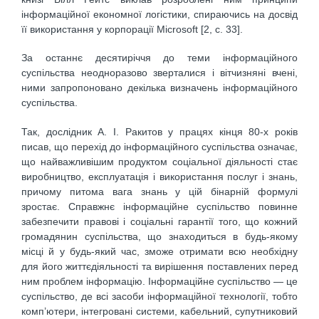
інформаційної економної логістики, спираючись на досвід
її використання у корпорації Microsoft [2, с. 33].
За останнє десятиріччя до теми інформаційного
суспільства неодноразово зверталися і вітчизняні вчені,
ними запропоновано декілька визначень інформаційного
суспільства.
Так, дослідник А. І. Ракитов у працях кінця 80-х років
писав, що перехід до інформаційного суспільства означає,
що найважливішим продуктом соціальної діяльності стає
виробництво, експлуатація і використання послуг і знань,
причому питома вага знань у цій бінарній формулі
зростає. Справжнє інформаційне суспільство повинне
забезпечити правові і соціальні гарантії того, що кожний
громадянин суспільства, що знаходиться в будь-якому
місці й у будь-який час, зможе отримати всю необхідну
для його життєдіяльності та вирішення поставлених перед
ним проблем інформацію. Інформаційне суспільство — це
суспільство, де всі засоби інформаційної технології, тобто
комп’ютери, інтегровані системи, кабельний, супутниковий