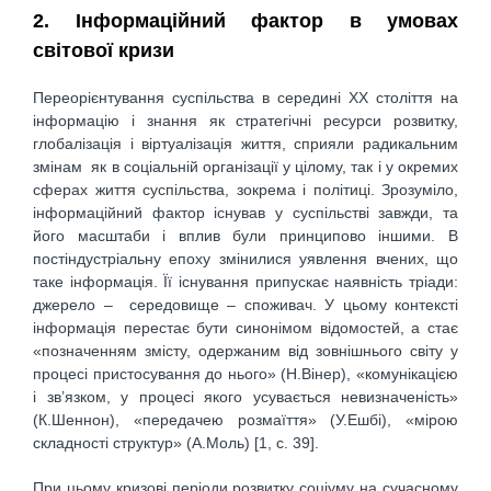
2. Інформаційний фактор в умовах
світової кризи
Переорієнтування суспільства в середині ХХ століття на
інформацію і знання як стратегічні ресурси розвитку,
глобалізація і віртуалізація життя, сприяли радикальним
змінам як в соціальній організації у цілому, так і у окремих
сферах життя суспільства, зокрема і політиці. Зрозуміло,
інформаційний фактор існував у суспільстві завжди, та
його масштаби і вплив були принципово іншими. В
постіндустріальну епоху змінилися уявлення вчених, що
таке інформація. Її існування припускає наявність тріади:
джерело – середовище – споживач. У цьому контексті
інформація перестає бути синонімом відомостей, а стає
«позначенням змісту, одержаним від зовнішнього світу у
процесі пристосування до нього» (Н.Вінер), «комунікацією
і зв’язком, у процесі якого усувається невизначеність»
(К.Шеннон), «передачею розмаїття» (У.Ешбі), «мірою
складності структур» (А.Моль) [1, с. 39].
При цьому кризові періоди розвитку соціуму на сучасному