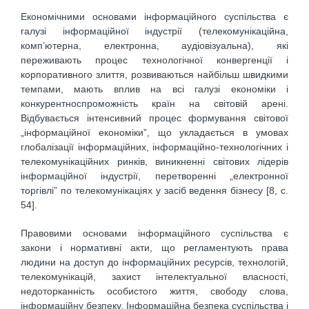
Економічними основами інформаційного суспільства є
галузі інформаційної індустрії (телекомунікаційна,
комп’ютерна, електронна, аудіовізуальна), які
переживають процес технологічної конвергенції і
корпоративного злиття, розвиваються найбільш швидкими
темпами, мають вплив на всі галузі економіки і
конкурентноспроможність країн на світовій арені.
Відбувається інтенсивний процес формування світової
„інформаційної економіки”, що укладається в умовах
глобалізації інформаційних, інформаційно-технологічних і
телекомунікаційних ринків, виникненні світових лідерів
інформаційної індустрії, перетворенні „електронної
торгівлі” по телекомунікаціях у засіб ведення бізнесу [8, с.
54].
Правовими основами інформаційного суспільства є
закони і нормативні акти, що регламентують права
людини на доступ до інформаційних ресурсів, технологій,
телекомунікацій, захист інтелектуальної власності,
недоторканність особистого життя, свободу слова,
інформаційну безпеку. Інформаційна безпека суспільства і