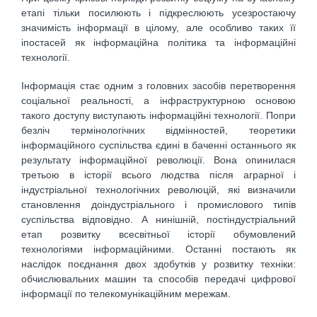
етапі тільки посилюють і підкреслюють усезростаючу
значимість інформації в цілому, але особливо таких її
іпостасей як інформаційна політика та інформаційні
технології.
Інформація стає одним з головних засобів перетворення
соціальної реальності, а інфраструктурною основою
такого доступу виступають інформаційні технології. Попри
безліч термінологічних відмінностей, теоретики
інформаційного суспільства єдині в баченні останнього як
результату інформаційної революції. Вона опинилася
третьою в історії всього людства після аграрної і
індустріальної технологічних революцій, які визначили
становлення доіндустріального і промислового типів
суспільства відповідно. А нинішній, постіндустріальний
етап розвитку всесвітньої історії обумовлений
технологіями інформаційними. Останні постають як
наслідок поєднання двох здобутків у розвитку техніки:
обчислювальних машин та способів передачі цифрової
інформації по телекомунікаційним мережам.