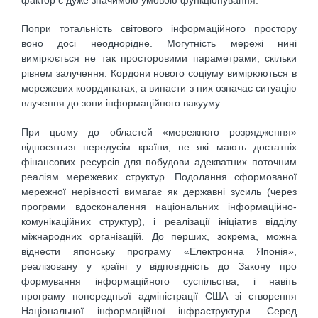
фактор є дуже значимою умовою функціонування.
Попри тотальність світового інформаційного простору
воно досі неоднорідне. Могутність мережі нині
вимірюється не так просторовими параметрами, скільки
рівнем залучення. Кордони нового соціуму вимірюються в
мережевих координатах, а випасти з них означає ситуацію
влучення до зони інформаційного вакууму.
При цьому до областей «мережного розрядження»
відносяться передусім країни, не які мають достатніх
фінансових ресурсів для побудови адекватних поточним
реаліям мережевих структур. Подолання сформованої
мережної нерівності вимагає як державні зусиль (через
програми вдосконалення національних інформаційно-
комунікаційних структур), і реалізації ініціатив відділу
міжнародних організацій. До перших, зокрема, можна
віднести японську програму «Електронна Японія»,
реалізовану у країні у відповідність до Закону про
формування інформаційного суспільства, і навіть
програму попередньої адміністрації США зі створення
Національної інформаційної інфраструктури. Серед