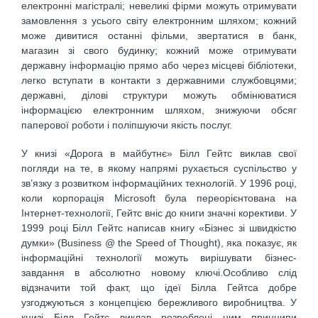
електронні магістралі; невеликі фірми можуть отримувати
замовлення з усього світу електронним шляхом; кожний
може дивитися останні фільми, звертатися в банк,
магазин зі свого будинку; кожний може отримувати
державну інформацію прямо або через місцеві бібліотеки,
легко вступати в контакти з державними службовцями;
державні, ділові структури можуть обмінюватися
інформацією електронним шляхом, знижуючи обсяг
паперової роботи і поліпшуючи якість послуг.
У книзі «Дорога в майбутнє» Білл Гейтс виклав свої
погляди на те, в якому напрямі рухається суспільство у
зв’язку з розвитком інформаційних технологій. У 1996 році,
коли корпорація Microsoft була переорієнтована на
Інтернет-технології, Гейтс вніс до книги значні корективи. У
1999 році Білл Гейтс написав книгу «Бізнес зі швидкістю
думки» (Business @ the Speed of Thought), яка показує, як
інформаційні технології можуть вирішувати бізнес-
завдання в абсолютно новому ключі.Особливо слід
відзначити той факт, що ідеї Білла Гейтса добре
узгоджуються з концепцією бережливого виробництва. У
книзі Білл Гейтс виклав розроблені ним принципи