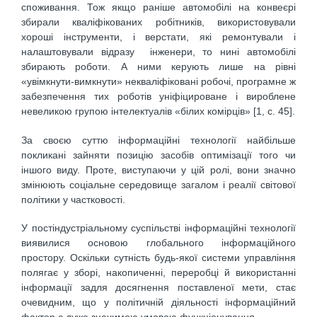
споживання. Тож якщо раніше автомобілі на конвеєрі
збирали кваліфікованих робітників, використовували
хороші інструменти, і верстати, які ремонтували і
налаштовували відразу інженери, то нині автомобілі
збирають роботи. А ними керують лише на рівні
«увімкнути-вимкнути» некваліфіковані робочі, програмне ж
забезпечення тих роботів уніфіцироване і вироблене
невеликою групою інтелектуалів «білих комірців» [1, с. 45].
За своєю суттю інформаційні технології найбільше
покликані зайняти позицію засобів оптимізації того чи
іншого виду. Проте, виступаючи у цій ролі, вони значно
змінюють соціальне середовище загалом і реалії світової
політики у частковості.
У постіндустріальному суспільстві інформаційні технології
виявилися основою глобального інформаційного
простору. Оскільки сутність будь-якої системи управління
полягає у зборі, накопиченні, переробці й використанні
інформації задля досягнення поставленої мети, стає
очевидним, що у політичній діяльності інформаційний