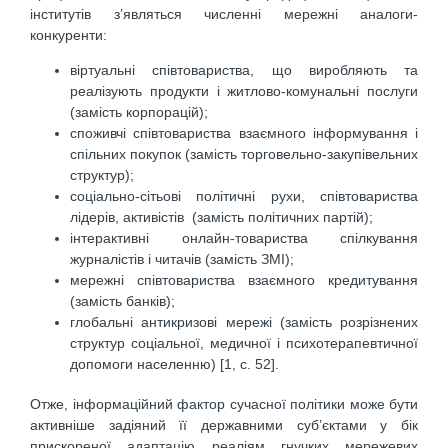
інститутів з’являться численні мережні аналоги-
конкуренти:
віртуальні співтовариства, що виробляють та
реалізують продукти і житлово-комунальні послуги
(замість корпорацій);
споживчі співтовариства взаємного інформування і
спільних покупок (замість торговельно-закупівельних
структур);
соціально-сітьові політичні рухи, співтовариства
лідерів, активістів (замість політичних партій);
інтерактивні онлайн-товариства спілкування
журналістів і читачів (замість ЗМІ);
мережні співтовариства взаємного кредитування
(замість банків);
глобальні антикризові мережі (замість розрізнених
структур соціальної, медичної і психотерапевтичної
допомоги населенню) [1, с. 52].
Отже, інформаційний фактор сучасної політики може бути
активніше задіяний її державними суб’єктами у бік
прискореної адаптацію реаліям гнучких мережевих