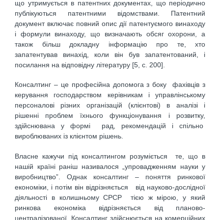
що утримується в патентних документах, що періодично
публікуються патентними відомствами. Патентний
документ включає повний опис дії патентуємого винаходу
і формули винаходу, що визначають обсяг охорони, а
також більш докладну інформацію про те, хто
запатентував винахід, коли він був запатентований, і
посилання на відповідну літературу [5, с. 200].
Консалтинг – це професійна допомога з боку фахівців з
керування господарством керівникам і управлінському
персоналові різних організацій (клієнтові) в аналізі і
рішенні проблем їхнього функціонування і розвитку,
здійснювана у формі рад, рекомендацій і спільно
вироблюваних із клієнтом рішень.
Власне кажучи під консалтингом розуміється те, що в
нашій країні раніш називалося „упровадженням науки у
виробництво”. Однак консалтинг – поняття ринкової
економіки, і потім він відрізняється від науково-дослідної
діяльності в колишньому СРСР тією ж мірою, у який
ринкова економіка відрізняється від планово-
централізованої. Консалтинг здійснюється на комерційних