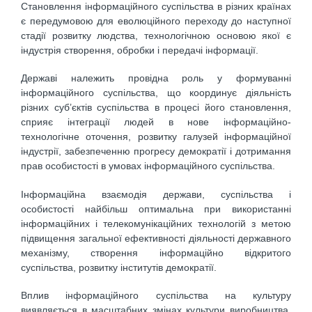
Становлення інформаційного суспільства в різних країнах
є передумовою для еволюційного переходу до наступної
стадії розвитку людства, технологічною основою якої є
індустрія створення, обробки і передачі інформації.
Державі належить провідна роль у формуванні
інформаційного суспільства, що координує діяльність
різних суб’єктів суспільства в процесі його становлення,
сприяє інтеграції людей в нове інформаційно-
технологічне оточення, розвитку галузей інформаційної
індустрії, забезпеченню прогресу демократії і дотримання
прав особистості в умовах інформаційного суспільства.
Інформаційна взаємодія держави, суспільства і
особистості найбільш оптимальна при використанні
інформаційних і телекомунікаційних технологій з метою
підвищення загальної ефективності діяльності державного
механізму, створення інформаційно відкритого
суспільства, розвитку інститутів демократії.
Вплив інформаційного суспільства на культуру
виявляється в масштабних змінах культури виробництва,