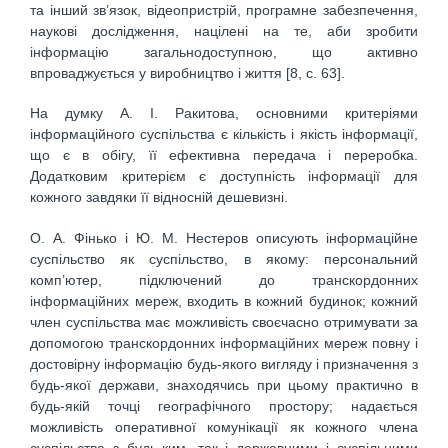
та інший зв’язок, відеопристрій, програмне забезпечення,
наукові дослідження, націлені на те, аби зробити
інформацію загальнодоступною, що активно
впроваджується у виробництво і життя [8, с. 63].
На думку А. І. Ракитова, основними критеріями
інформаційного суспільства є кількість і якість інформації,
що є в обігу, її ефективна передача і переробка.
Додатковим критерієм є доступність інформації для
кожного завдяки її відносній дешевизні.
О. А. Фінько і Ю. М. Нестеров описують інформаційне
суспільство як суспільство, в якому: персональний
комп’ютер, підключений до транскордонних
інформаційних мереж, входить в кожний будинок; кожний
член суспільства має можливість своєчасно отримувати за
допомогою транскордонних інформаційних мереж повну і
достовірну інформацію будь-якого вигляду і призначення з
будь-якої держави, знаходячись при цьому практично в
будь-якій точці географічного простору; надається
можливість оперативної комунікації як кожного члена
суспільства з будь-ким, так і державними і суспільними