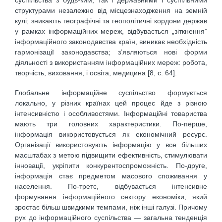
структурами незалежно від місцезнаходження на земній
кулі; зникають географічні та геополітичні кордони держав
у рамках інформаційних мереж, відбувається „зіткнення”
інформаційного законодавства країн, виникає необхідність
гармонізації законодавства; з’являються нові форми
діяльності з використанням інформаційних мереж: робота,
творчість, виховання, і освіта, медицина [8, с. 64].
Глобальне інформаційне суспільство формується
локально, у різних країнах цей процес йде з різною
інтенсивністю і особливостями. Інформаційні товариства
мають три головних характеристики. По-перше,
інформація використовується як економічний ресурс.
Організації використовують інформацію у все більших
масштабах з метою підвищити ефективність, стимулювати
інновації, укріпити конкурентоспроможність. По-друге,
інформація стає предметом масового споживання у
населення. По-третє, відбувається інтенсивне
формування інформаційного сектору економіки, який
зростає більш швидкими темпами, ніж інші галузі. Причому
рух до інформаційного суспільства — загальна тенденція