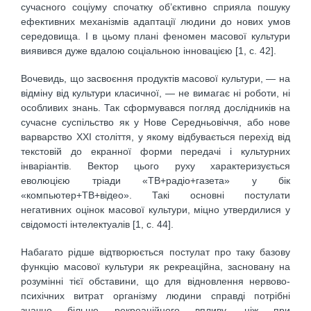
сучасного соціуму спочатку об’єктивно сприяла пошуку
ефективних механізмів адаптації людини до нових умов
середовища. І в цьому плані феномен масової культури
виявився дуже вдалою соціальною інновацією [1, с. 42].
Вочевидь, що засвоєння продуктів масової культури, — на
відміну від культури класичної, — не вимагає ні роботи, ні
особливих знань. Так сформувався погляд дослідників на
сучасне суспільство як у Нове Середньовіччя, або нове
варварство XXI століття, у якому відбувається перехід від
текстовій до екранної форми передачі і культурних
інваріантів. Вектор цього руху характеризується
еволюцією тріади «ТВ+радіо+газета» у бік
«компьютер+ТВ+відео». Такі основні постулати
негативних оцінок масової культури, міцно утвердилися у
свідомості інтелектуалів [1, с. 44].
Набагато рідше відтворюється постулат про таку базову
функцію масової культури як рекреаційна, засновану на
розумінні тієї обставини, що для відновлення нервово-
психічних витрат організму людини справді потрібні
значно більше рекреаційного впливу, ніж при