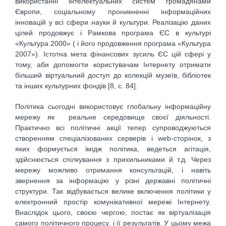
використанні інтелектуальних систем громадянами
Європи, соціальному проникненні інформаційних
інновацій у всі сфери науки й культури. Реалізацію даних
цілей продовжує і Рамкова програма ЄС в культурі
«Культура 2000» ( і його продовження програма «Культура
2007»). Істотна мета фінансових зусиль ЄС цій сфері у
тому, аби допомогти користувачам Інтернету отримати
більший віртуальний доступ до колекцій музеїв, бібліотек
та інших культурних фондів [8, с. 84].
Політика сьогодні використовує глобальну інформаційну
мережу як реальне середовище своєї діяльності.
Практично всі політичні акції тепер супроводжуються
створенням спеціалізованих серверів і web-сторінок, з
яких формується імідж політика, ведеться агітація,
здійснюється спілкування з прихильниками й т.д. Через
мережу можливо отримання консультацій, і навіть
звернення за інформацію у різні державні політичні
структури. Так відбувається велике включення політики у
електронний простір комунікативної мережі Інтернету.
Внаслідок цього, своєю чергою, постає як віртуалізація
самого політичного процесу, і її результатів. У цьому межа