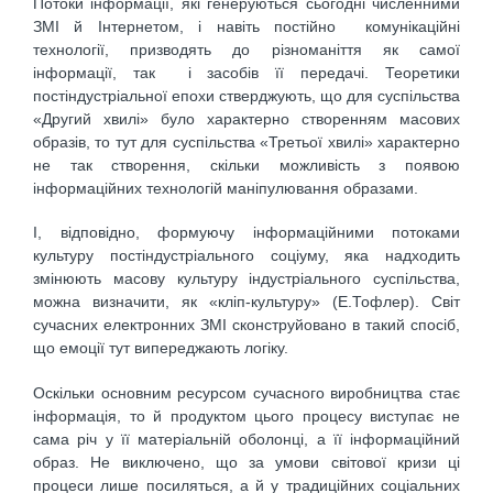
Потоки інформації, які генеруються сьогодні численними
ЗМІ й Інтернетом, і навіть постійно комунікаційні
технології, призводять до різноманіття як самої
інформації, так і засобів її передачі. Теоретики
постіндустріальної епохи стверджують, що для суспільства
«Другий хвилі» було характерно створенням масових
образів, то тут для суспільства «Третьої хвилі» характерно
не так створення, скільки можливість з появою
інформаційних технологій маніпулювання образами.
І, відповідно, формуючу інформаційними потоками
культуру постіндустріального соціуму, яка надходить
змінюють масову культуру індустріального суспільства,
можна визначити, як «кліп-культуру» (Е.Тофлер). Світ
сучасних електронних ЗМІ сконструйовано в такий спосіб,
що емоції тут випереджають логіку.
Оскільки основним ресурсом сучасного виробництва стає
інформація, то й продуктом цього процесу виступає не
сама річ у її матеріальній оболонці, а її інформаційний
образ. Не виключено, що за умови світової кризи ці
процеси лише посиляться, а й у традиційних соціальних