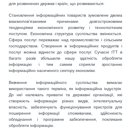
для розвинених держав і країн, що розвиваються.
Становлення інформаційних товариств зумовлене двома
взаємопов’язаними причинами: довгостроковими
тенденціями економічного розвитку і технологічним
поступом. Економічна структура суспільства змінюється.
Сфера послуг переважає над промисловістю і сільським
господарством. Створення ж інформаційних продуктів і
послуг можна віднести до сфери послуг. Сучасні ІТТ в
багато разів збільшили нашу здатність обробляти
інформацію і тим самим сприяли зростанню
інформаційно насиченого сектору економіки.
Вивчення інформаційного суспільства вимагає
використання такого терміна, як інформаційна індустрія.
До неї належать приватні та державні організації, які
створюють інформацію різних видів, інтелектуальну
власність, забезпечують функціонування пристроїв для
поширення інформації споживачам, здійснюють
обладнання і програмне забезпечення, покликане
обробляти інформацію.