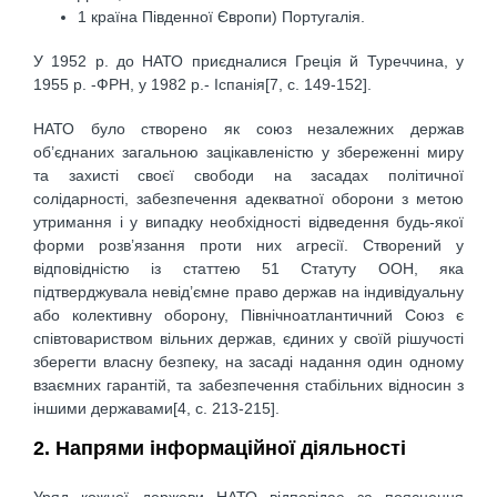
1 країна Південної Європи) Португалія.
У 1952 p. до НАТО приєдналися Греція й Туреччина, у
1955 p. -ФРН, у 1982 p.- Іспанія[7, c. 149-152].
НАТО було створено як союз незалежних держав
об’єднаних загальною зацікавленістю у збереженні миру
та захисті своєї свободи на засадах політичної
солідарності, забезпечення адекватної оборони з метою
утримання і у випадку необхідності відведення будь-якої
форми розв’язання проти них агресії. Створений у
відповідністю із статтею 51 Статуту ООН, яка
підтверджувала невід’ємне право держав на індивідуальну
або колективну оборону, Північноатлантичний Союз є
співтовариством вільних держав, єдиних у своїй рішучості
зберегти власну безпеку, на засаді надання один одному
взаємних гарантій, та забезпечення стабільних відносин з
іншими державами[4, c. 213-215].
2. Напрями інформаційної діяльності
Уряд кожної держави НАТО відповідає за пояснення