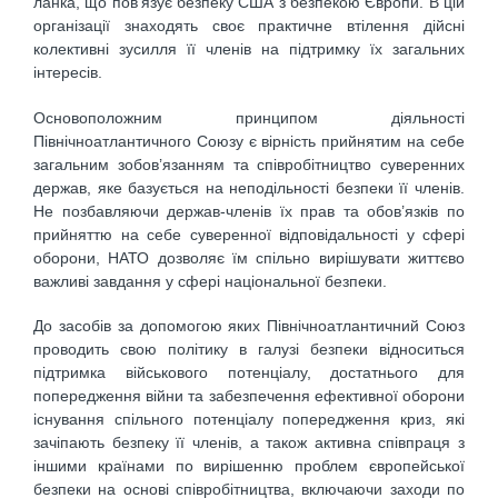
ланка, що пов’язує безпеку США з безпекою Європи. В цій
організації знаходять своє практичне втілення дійсні
колективні зусилля її членів на підтримку їх загальних
інтересів.
Основоположним принципом діяльності
Північноатлантичного Союзу є вірність прийнятим на себе
загальним зобов’язанням та співробітництво суверенних
держав, яке базується на неподільності безпеки її членів.
Не позбавляючи держав-членів їх прав та обов’язків по
прийняттю на себе суверенної відповідальності у сфері
оборони, НАТО дозволяє їм спільно вирішувати життєво
важливі завдання у сфері національної безпеки.
До засобів за допомогою яких Північноатлантичний Союз
проводить свою політику в галузі безпеки відноситься
підтримка військового потенціалу, достатнього для
попередження війни та забезпечення ефективної оборони
існування спільного потенціалу попередження криз, які
зачіпають безпеку її членів, а також активна співпраця з
іншими країнами по вирішенню проблем європейської
безпеки на основі співробітництва, включаючи заходи по