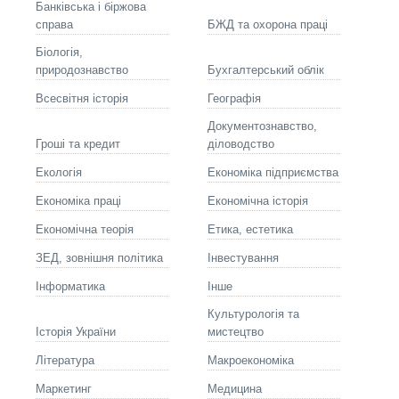
Банківська і біржова
справа
БЖД та охорона праці
Біологія,
природознавство
Бухгалтерський облік
Всесвітня історія
Географія
Документознавство,
Гроші та кредит
діловодство
Екологія
Економіка підприємства
Економіка праці
Економічна історія
Економічна теорія
Етика, естетика
ЗЕД, зовнішня політика
Інвестування
Інформатика
Інше
Культурологія та
Історія України
мистецтво
Літературa
Макроекономіка
Маркетинг
Медицина