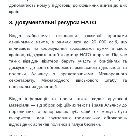
допомагають йому у підготовці до офіційних візитів до цих
країн.
3. Документальні ресурси НАТО
Відділ забезпечує виконання важливої програми
ознайомчих візитів, в рамках якої до 20 000 осіб, що
впливають на формування громадської думки в своїх
країнах, відвідують штаб-квартиру НАТО щорічно. Під час
таких відвідин візитери беруть участь у брифінгах та
дискусіях, де вони обговорюють різні аспекти діяльності та
політики Альянсу з представниками Міжнародного
секретаріату, Міжнародного військового штабу та
національних делегацій.
Відділ інформації та преси також видає друковані
матеріали — від збірок офіційних текстів і заяв Альянсу до
періодичних та одноразових публікацій, які можуть бути
використані для ґрунтовних громадських обговорень
відповідних аспектів політики в галузі безпеки.