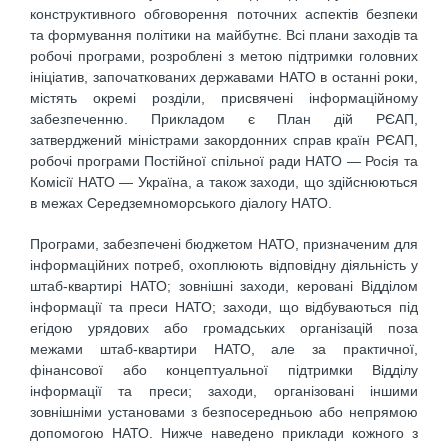
конструктивного обговорення поточних аспектів безпеки
та формування політики на майбутнє. Всі плани заходів та
робочі програми, розроблені з метою підтримки головних
ініціатив, започаткованих державами НАТО в останні роки,
містять окремі розділи, присвячені інформаційному
забезпеченню. Прикладом є План дій РЄАП,
затверджений міністрами закордонних справ країн РЄАП,
робочі програми Постійної спільної ради НАТО — Росія та
Комісії НАТО — Україна, а також заходи, що здійснюються
в межах Середземноморського діалогу НАТО.
Програми, забезпечені бюджетом НАТО, призначеним для
інформаційних потреб, охоплюють відповідну діяльність у
штаб-квартирі НАТО; зовнішні заходи, керовані Відділом
інформації та преси НАТО; заходи, що відбуваються під
егідою урядових або громадських організацій поза
межами штаб-квартири НАТО, але за практичної,
фінансової або концептуальної підтримки Відділу
інформації та преси; заходи, організовані іншими
зовнішніми установами з безпосередньою або непрямою
допомогою НАТО. Нижче наведено приклади кожного з