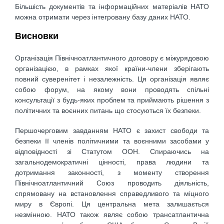
Більшість документів та інформаційних матеріалів НАТО
можна отримати через інтегровану базу даних НАТО.
Висновки
Організація Північноатлантичного договору є міжурядовою
організацією, в рамках якої країни-члени зберігають
повний суверенітет і незалежність. Ця організація являє
собою форум, на якому вони проводять спільні
консультації з будь-яких проблем та приймають рішення з
політичних та воєнних питань що стосуються їх безпеки.
Першочерговим завданням НАТО є захист свободи та
безпеки її членів політичними та воєнними засобами у
відповідності зі Статутом ООН. Спираючись на
загальнодемократичні цінності, права людини та
дотримання законності, з моменту створення
Північноатлантичний Союз проводить діяльність,
спрямовану на встановлення справедливого та міцного
миру в Європі. Ця центральна мета залишається
незмінною. НАТО також являє собою трансатлантична