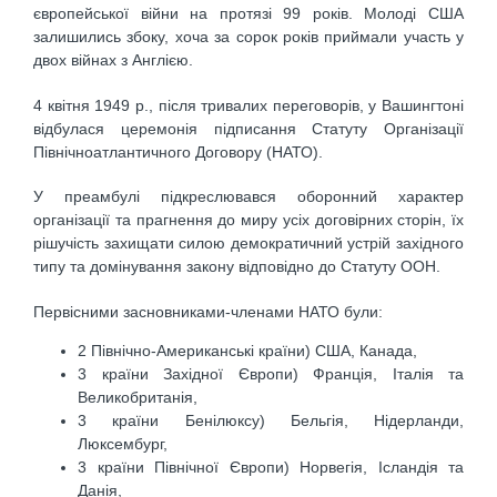
європейської війни на протязі 99 років. Молоді США
залишились збоку, хоча за сорок років приймали участь у
двох війнах з Англією.
4 квітня 1949 p., після тривалих переговорів, у Вашингтоні
відбулася церемонія підписання Статуту Організації
Північноатлантичного Договору (НАТО).
У преамбулі підкреслювався оборонний характер
організації та прагнення до миру усіх договірних сторін, їх
рішучість захищати силою демократичний устрій західного
типу та домінування закону відповідно до Статуту ООН.
Первісними засновниками-членами НАТО були:
2 Північно-Американські країни) США, Канада,
3 країни Західної Європи) Франція, Італія та
Великобританія,
3 країни Бенілюксу) Бельгія, Нідерланди,
Люксембург,
3 країни Північної Європи) Норвегія, Ісландія та
Данія,