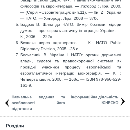
філософії та євроінтеграції. — Ужгород : Ліра, 2008.
— (Серія «Євроінтеграція; вип.11). — Кн. 2 : Україна
— НАТО. — Ужгород : Ліра, 2008 — 370с.
Бадрак В. Шлях до НАТО: Вимір безпеки: лідери
думок — про євроатлантичну інтеграцію України. —
К., 2006. — 222с.
Безпека через партнерство. — К.: NATO Public
Diplomacy Division, 2005. -28 c.
Бесчасний В. Україна і НАТО: органи державної
влади, судової та правоохоронної системи як
провідні учасники процесу європейської та
євроатлантичної інтеграції: монографія. — К. :
Четверта хвиля, 2008. — 168с. — ISBN 978-966-529-
161-9.
Навчальне видання та
Інформаційна діяльність
особливості його
ЮНЕСКО
підготовки
Розділи