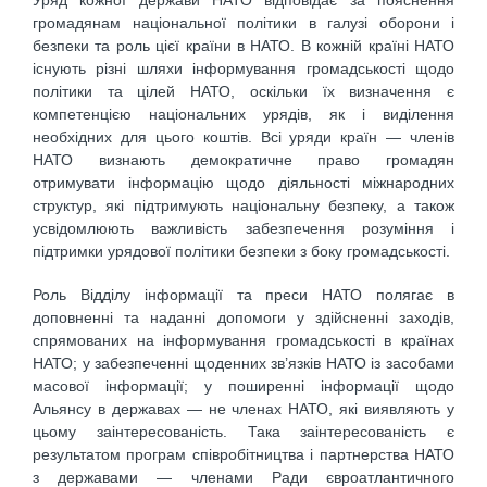
громадянам національної політики в галузі оборони і
безпеки та роль цієї країни в НАТО. В кожній країні НАТО
існують різні шляхи інформування громадськості щодо
політики та цілей НАТО, оскільки їх визначення є
компетенцією національних урядів, як і виділення
необхідних для цього коштів. Всі уряди країн — членів
НАТО визнають демократичне право громадян
отримувати інформацію щодо діяльності міжнародних
структур, які підтримують національну безпеку, а також
усвідомлюють важливість забезпечення розуміння і
підтримки урядової політики безпеки з боку громадськості.
Роль Відділу інформації та преси НАТО полягає в
доповненні та наданні допомоги у здійсненні заходів,
спрямованих на інформування громадськості в країнах
НАТО; у забезпеченні щоденних зв’язків НАТО із засобами
масової інформації; у поширенні інформації щодо
Альянсу в державах — не членах НАТО, які виявляють у
цьому заінтересованість. Така заінтересованість є
результатом програм співробітництва і партнерства НАТО
з державами — членами Ради євроатлантичного