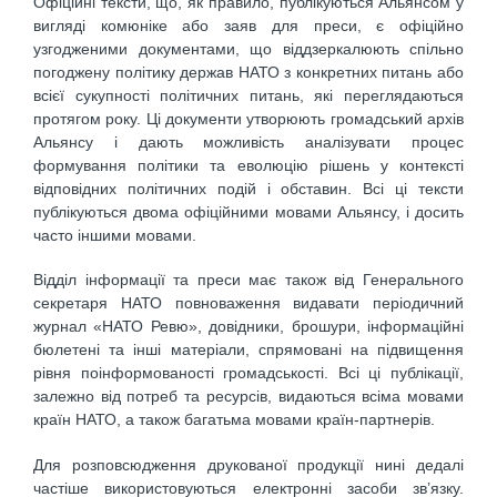
Офіційні тексти, що, як правило, публікуються Альянсом у
вигляді комюніке або заяв для преси, є офіційно
узгодженими документами, що віддзеркалюють спільно
погоджену політику держав НАТО з конкретних питань або
всієї сукупності політичних питань, які переглядаються
протягом року. Ці документи утворюють громадський архів
Альянсу і дають можливість аналізувати процес
формування політики та еволюцію рішень у контексті
відповідних політичних подій і обставин. Всі ці тексти
публікуються двома офіційними мовами Альянсу, і досить
часто іншими мовами.
Відділ інформації та преси має також від Генерального
секретаря НАТО повноваження видавати періодичний
журнал «НАТО Ревю», довідники, брошури, інформаційні
бюлетені та інші матеріали, спрямовані на підвищення
рівня поінформованості громадськості. Всі ці публікації,
залежно від потреб та ресурсів, видаються всіма мовами
країн НАТО, а також багатьма мовами країн-партнерів.
Для розповсюдження друкованої продукції нині дедалі
частіше використовуються електронні засоби зв’язку.