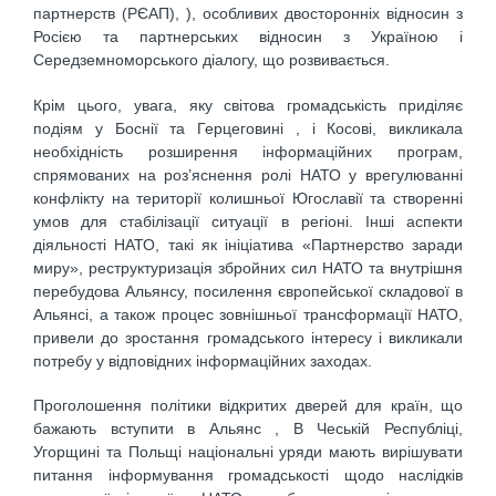
партнерств (РЄАП), ), особливих двосторонніх відносин з
Росією та партнерських відносин з Україною і
Середземноморського діалогу, що розвивається.
Крім цього, увага, яку світова громадськість приділяє
подіям у Боснії та Герцеговині , і Косові, викликала
необхідність розширення інформаційних програм,
спрямованих на роз’яснення ролі НАТО у врегулюванні
конфлікту на території колишньої Югославії та створенні
умов для стабілізації ситуації в регіоні. Інші аспекти
діяльності НАТО, такі як ініціатива «Партнерство заради
миру», реструктуризація збройних сил НАТО та внутрішня
перебудова Альянсу, посилення європейської складової в
Альянсі, а також процес зовнішньої трансформації НАТО,
привели до зростання громадського інтересу і викликали
потребу у відповідних інформаційних заходах.
Проголошення політики відкритих дверей для країн, що
бажають вступити в Альянс , В Чеській Республіці,
Угорщині та Польщі національні уряди мають вирішувати
питання інформування громадськості щодо наслідків