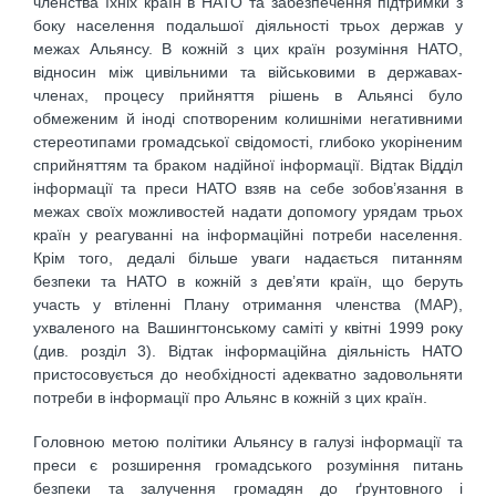
членства їхніх країн в НАТО та забезпечення підтримки з
боку населення подальшої діяльності трьох держав у
межах Альянсу. В кожній з цих країн розуміння НАТО,
відносин між цивільними та військовими в державах-
членах, процесу прийняття рішень в Альянсі було
обмеженим й іноді спотвореним колишніми негативними
стереотипами громадської свідомості, глибоко укоріненим
сприйняттям та браком надійної інформації. Відтак Відділ
інформації та преси НАТО взяв на себе зобов’язання в
межах своїх можливостей надати допомогу урядам трьох
країн у реагуванні на інформаційні потреби населення.
Крім того, дедалі більше уваги надається питанням
безпеки та НАТО в кожній з дев’яти країн, що беруть
участь у втіленні Плану отримання членства (MAP),
ухваленого на Вашингтонському саміті у квітні 1999 року
(див. розділ 3). Відтак інформаційна діяльність НАТО
пристосовується до необхідності адекватно задовольняти
потреби в інформації про Альянс в кожній з цих країн.
Головною метою політики Альянсу в галузі інформації та
преси є розширення громадського розуміння питань
безпеки та залучення громадян до ґрунтовного і