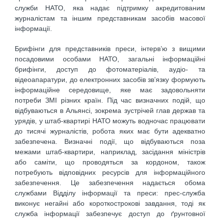
служби НАТО, яка надає підтримку акредитованим
журналістам та іншим представникам засобів масової
інформації.
Брифінги для представників преси, інтерв’ю з вищими
посадовими особами НАТО, загальні інформаційні
брифінги, доступ до фотоматеріалів, аудіо- та
відеоапаратури, до електронних засобів зв’язку формують
інформаційне середовище, яке має задовольняти
потреби ЗМІ різних країн. Під час визначних подій, що
відбуваються в Альянсі, зокрема зустрічей глав держав та
урядів, у штаб-квартирі НАТО можуть водночас працювати
до тисячі журналістів, робота яких має бути адекватно
забезпечена. Визначні події, що відбуваються поза
межами штаб-квартири, наприклад, засідання міністрів
або саміти, що проводяться за кордоном, також
потребують відповідних ресурсів для інформаційного
забезпечення. Це забезпечення надається обома
службами Відділу інформації та преси: прес-служба
виконує негайні або короткострокові завдання, тоді як
служба інформації забезпечує доступ до ґрунтовної