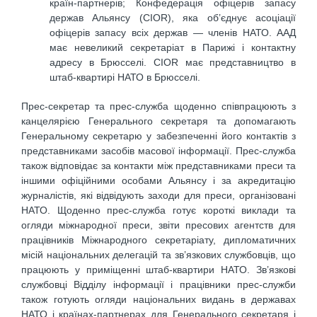
країн-партнерів; Конфедерація офіцерів запасу
держав Альянсу (CIOR), яка об’єднує асоціації
офіцерів запасу всіх держав — членів НАТО. ААД
має невеликий секретаріат в Парижі і контактну
адресу в Брюсселі. CIOR має представництво в
штаб-квартирі НАТО в Брюсселі.
Прес-секретар та прес-служба щоденно співпрацюють з
канцелярією Генерального секретаря та допомагають
Генеральному секретарю у забезпеченні його контактів з
представниками засобів масової інформації. Прес-служба
також відповідає за контакти між представниками преси та
іншими офіційними особами Альянсу і за акредитацію
журналістів, які відвідують заходи для преси, організовані
НАТО. Щоденно прес-служба готує короткі виклади та
огляди міжнародної преси, звіти пресових агентств для
працівників Міжнародного секретаріату, дипломатичних
місій національних делегацій та зв’язкових службовців, що
працюють у приміщенні штаб-квартири НАТО. Зв’язкові
службовці Відділу інформації і працівники прес-служби
також готують огляди національних видань в державах
НАТО і країнах-партнерах для Генерального секретаря і