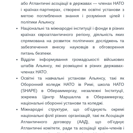
або Атлантичні асоціації в державах — членах НАТО
і країнах-партнерах, створені як освітні установи з
метою поглиблення знання i розуміння цілей і
політики Альянсу.
Національні та міжнародні інституції і фонди в різних
країнах євроатлантичного регіону, діяльність яких
спрямована на розвиток політичних досліджень та
забезпечення внеску науковців в обговорення
питань безпеки.
Відділи інформування громадськості військових
штабів Альянсу, які розміщені в різних державах-
членах НАТО.
Освітні та навчальні установи Альянсу, такі як
Оборонний коледж НАТО iв Римі, школа НАТО
(SHAPE) в Обераммергау, незалежні Інституції,
зокрема Центр Маршалла в Обераммергау,
національні оборонні установи та коледжі.
Міжнародні структури, що об’єднують окремі
національні філії різних організацій, такі як Асоціація
Атлантичного договору (ААД), що об’єднує
Атлантичні комітети, ради та асоціації країн-членів і