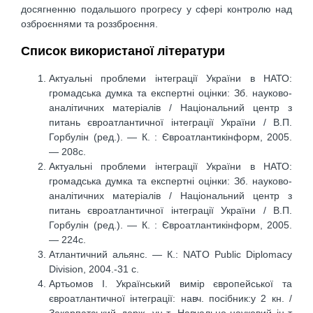
досягненню подальшого прогресу у сфері контролю над
озброєннями та роззброєння.
Список використаної літератури
Актуальні проблеми інтеграції України в НАТО:
громадська думка та експертні оцінки: Зб. науково-
аналітичних матеріалів / Національний центр з
питань євроатлантичної інтеграції України / В.П.
Горбулін (ред.). — К. : Євроатлантикінформ, 2005.
— 208с.
Актуальні проблеми інтеграції України в НАТО:
громадська думка та експертні оцінки: Зб. науково-
аналітичних матеріалів / Національний центр з
питань євроатлантичної інтеграції України / В.П.
Горбулін (ред.). — К. : Євроатлантикінформ, 2005.
— 224с.
Атлантичний альянс. — К.: NATO Public Diplomacy
Division, 2004.-31 с.
Артьомов І. Український вимір європейської та
євроатлантичної інтеграції: навч. посібник:у 2 кн. /
Закарпатський держ. ун-т. Навчально-науковий ін-т