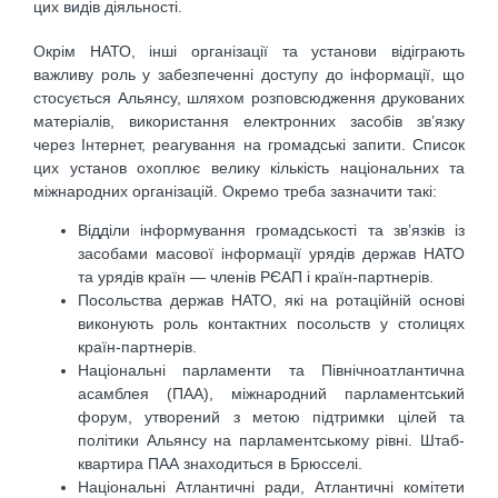
цих видів діяльності.
Окрім НАТО, інші організації та установи відіграють
важливу роль у забезпеченні доступу до інформації, що
стосується Альянсу, шляхом розповсюдження друкованих
матеріалів, використання електронних засобів зв’язку
через Інтернет, реагування на громадські запити. Список
цих установ охоплює велику кількість національних та
міжнародних організацій. Окремо треба зазначити такі:
Відділи інформування громадськості та зв’язків із
засобами масової інформації урядів держав НАТО
та урядів країн — членів РЄАП і країн-партнерів.
Посольства держав НАТО, які на ротаційній основі
виконують роль контактних посольств у столицях
країн-партнерів.
Національні парламенти та Північноатлантична
асамблея (ПАА), міжнародний парламентський
форум, утворений з метою підтримки цілей та
політики Альянсу на парламентському рівні. Штаб-
квартира ПАА знаходиться в Брюсселі.
Національні Атлантичні ради, Атлантичні комітети