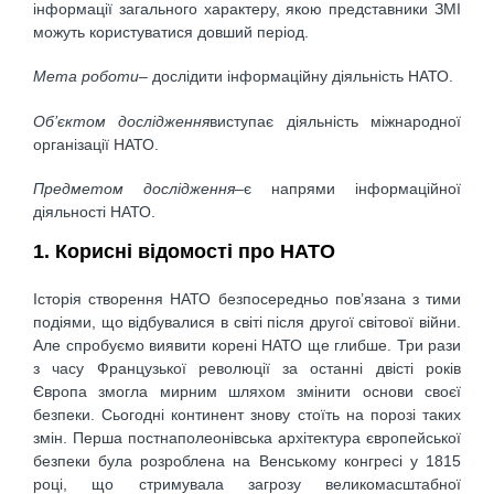
інформації загального характеру, якою представники ЗМІ
можуть користуватися довший період.
Мета роботи
– дослідити інформаційну діяльність НАТО.
Об’єктом дослідження
виступає діяльність міжнародної
організації НАТО.
Предметом дослідження
–є напрями інформаційної
діяльності НАТО.
1. Корисні відомості про НАТО
Історія створення НАТО безпосередньо пов’язана з тими
подіями, що відбувалися в світі після другої світової війни.
Але спробуємо виявити корені НАТО ще глибше. Три рази
з часу Французької революції за останні двісті років
Європа змогла мирним шляхом змінити основи своєї
безпеки. Сьогодні континент знову стоїть на порозі таких
змін. Перша постнаполеонівська архітектура європейської
безпеки була розроблена на Венському конгресі у 1815
році, що стримувала загрозу великомасштабної