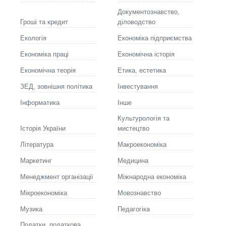
Документознавство,
Гроші та кредит
діловодство
Екологія
Економіка підприємства
Економіка праці
Економічна історія
Економічна теорія
Етика, естетика
ЗЕД, зовнішня політика
Інвестування
Інформатика
Інше
Культурологія та
Історія України
мистецтво
Літературa
Макроекономіка
Маркетинг
Медицина
Менеджмент організації
Міжнародна економіка
Мікроекономіка
Мовознавство
Музика
Педагогіка
Податки, податкова