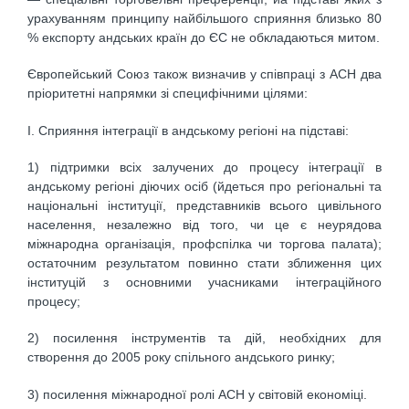
урахуванням принципу найбільшого сприяння близько 80
% експорту андських країн до ЄС не обкладаються митом.
Європейський Союз також визначив у співпраці з АСН два
пріоритетні напрямки зі специфічними цілями:
І. Сприяння інтеграції в андському регіоні на підставі:
1) підтримки всіх залучених до процесу інтеграції в
андському регіоні діючих осіб (йдеться про регіональні та
національні інституції, представників всього цивільного
населення, незалежно від того, чи це є неурядова
міжнародна організація, профспілка чи торгова палата);
остаточним результатом повинно стати зближення цих
інституцій з основними учасниками інтеграційного
процесу;
2) посилення інструментів та дій, необхідних для
створення до 2005 року спільного андського ринку;
3) посилення міжнародної ролі АСН у світовій економіці.