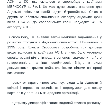
АСН та ЄС, яке склалося в європейців з країнами
МЕРКОСУР та Чилі. Це має дуже велике значення для
Андської спільноти націй, адже Європейський Союз є
другим за обсягом споживання експорту андських країн
після НАФТА. До європейських країн надходить 46 %
експорту АСН[6].
Зі свого боку, ЄС виявляє також неабияке зацікавлення у
розвитку стосунків з Андською спільнотою. Починаючи з
1995 року, Комісія Євросоюзу розробила три доповіді
щодо відносин із країнами АСН, в яких було уточнено
спеціалізовані цілі співпраці з регіоном, зважаючи на його
гетерогенність та інші особливості. Згідно з цими
документами, трьома найважливішими цілями співпраці
визначено:
— розвиток стратегічного альянсу; сюди слід віднести й
спільні інтереси та позиції, як і передумови для союзу
партнерів у органах міжнародних організацій;
— підтримку диверсифікованих моделей сталого розвитку;