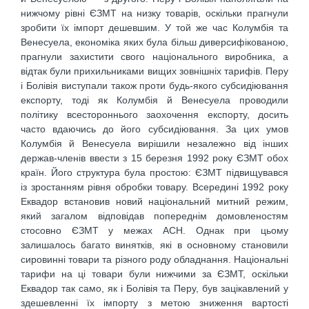
нижчому рівні ЄЗМТ на низку товарів, оскільки прагнули
зробити їх імпорт дешевшим. У той же час Колумбія та
Венесуела, економіка яких була більш диверсифікованою,
прагнули захистити свого національного виробника, а
відтак були прихильниками вищих зовнішніх тарифів. Перу
і Болівія виступали також проти будь-якого субсидіювання
експорту, тоді як Колумбія й Венесуела проводили
політику всестороннього заохочення експорту, досить
часто вдаючись до його субсидіювання. За цих умов
Колумбія й Венесуела вирішили незалежно від інших
держав-членів ввести з 15 березня 1992 року ЄЗМТ обох
країн. Його структура була простою: ЄЗМТ підвищувався
із зростанням рівня обробки товару. Всередині 1992 року
Еквадор встановив новий національний митний режим,
який загалом відповідав попереднім домовленостям
стосовно ЄЗМТ у межах АСН. Однак при цьому
залишалось багато винятків, які в основному становили
сировинні товари та різного роду обладнання. Національні
тарифи на ці товари були нижчими за ЄЗМТ, оскільки
Еквадор так само, як і Болівія та Перу, був зацікавлений у
здешевленні їх імпорту з метою зниження вартості