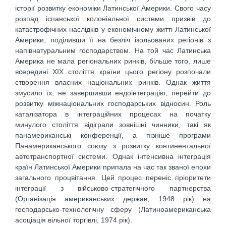
історії розвитку економіки Латинської Америки. Свого часу
розпад іспанської колоніальної системи призвів до
катастрофічних наслідків у економічному житті Латинської
Америки, поділивши її на безліч ізольованих регіонів з
напівнатуральним господарством. На той час Латинська
Америка не мала регіональних ринків, більше того, лише
всередині XIX століття країни цього регіону розпочали
створення власних національних ринків. Однак життя
змусило їх, не завершивши ендоінтеграцію, перейти до
розвитку міжнаціональних господарських відносин. Роль
каталізатора в інтеграційних процесах на початку
минулого століття відіграли зовнішні чинники, такі як
панамериканські конференції, а пізніше програми
Панамериканського союзу з розвитку континентальної
автотранспортної системи. Однак інтенсивна інтеграція
країн Латинської Америки припала на час так званої епохи
загального процвітання. Цей процес переніс пріоритети
інтеграції з військово-стратегічного партнерства
(Організація американських держав, 1948 рік) на
господарсько-технологічну сферу (Латиноамериканська
асоціація вільної торгівлі, 1974 рік).