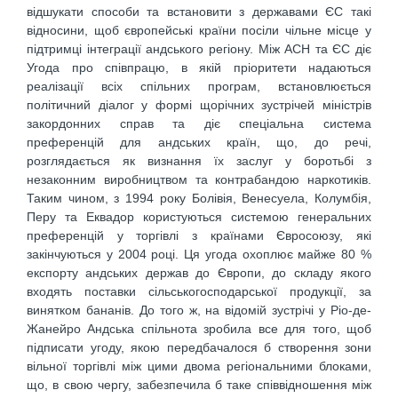
відшукати способи та встановити з державами ЄС такі
відносини, щоб європейські країни посіли чільне місце у
підтримці інтеграції андського регіону. Між АСН та ЄС діє
Угода про співпрацю, в якій пріоритети надаються
реалізації всіх спільних програм, встановлюється
політичний діалог у формі щорічних зустрічей міністрів
закордонних справ та діє спеціальна система
преференцій для андських країн, що, до речі,
розглядається як визнання їх заслуг у боротьбі з
незаконним виробництвом та контрабандою наркотиків.
Таким чином, з 1994 року Болівія, Венесуела, Колумбія,
Перу та Еквадор користуються системою генеральних
преференцій у торгівлі з країнами Євросоюзу, які
закінчуються у 2004 році. Ця угода охоплює майже 80 %
експорту андських держав до Європи, до складу якого
входять поставки сільськогосподарської продукції, за
винятком бананів. До того ж, на відомій зустрічі у Ріо-де-
Жанейро Андська спільнота зробила все для того, щоб
підписати угоду, якою передбачалося б створення зони
вільної торгівлі між цими двома регіональними блоками,
що, в свою чергу, забезпечила б таке співвідношення між