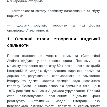
міжнародних стосунків;
— контролювати світову проблему виготовлення та збуту
наркотиків;
— подолати корупцію, тероризм та інші форми
організованої злочинності.
1. Основні етапи створення Андської
спільноти
Процес становлення Андської спільноти (Comunidad
Andina) відбувся у три основні етапи. Першому — з
моменту створення до початку 80-х років — його «закритій
інтеграційній моделі» були властиві виражені елементи
державного регулювання, спрямованого на заміщення
імпорту, та досить жорстка позиція щодо іноземного
капіталу. Саме це стало основною причиною того, що в
1976 році Чилі вийшла з Андського угруповання. Перший
етап ознаменувався прагненням андських країн
реалізувати «етатичну» модель інтеграції, яка
передбачала активну участь держави в економічному