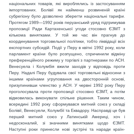
національних товарів, які вироблялись із застосуванням
імпортованих. Болівії як найменш розвиненій країні
субрегіону було дозволено зберегти національні тарифи.
Протягом 1989—1992 років перуанський уряд підтримував
пропозиції Ради Картахенської угоди стосовно ЄЗМТ з
кількома винятками. У той же час він прагнув до
координування торговельної політики, тобто ліквідації всіх
експортних субсидій. Події у Перу в квітні 1992 року, коли
парламент країни було розпущено, спричинили відміну
преференційного режиму у торгівлі з партнерами по АСН.
Венесуела і Колумбія вжили заходів у відповідь проти
Перу. Надалі Перу будувала свої торговельні відносини з
іншими країнами угруповання на двосторонній основі,
призупинивши членство у АСН. У червні 1992 року Перу
проголосувала проти пропозиції стосовно ЄЗМТ, а потім
відмовилась виконувати спільне рішення. Таким чином,
всередині 1992 року сформувався митний союз у складі
Болівії, Венесуели, Колумбії та Еквадору. Насправді це був
перший митний союз у Латинській Америці, хоч і
недосконалий, зі значними винятками щодо ЄЗМТ.
Наступні роки принесли нові зустрічі та наради країн-