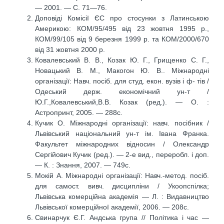
— 2001. — С. 71—76.
Доповіді Комісії ЄС про стосунки з Латинською
Америкою: КОМ/95/495 від 23 жовтня 1995 р.,
КОМ/99/105 від 9 березня 1999 р. та КОМ/2000/670
від 31 жовтня 2000 р.
Ковалевський В. В., Козак Ю. Г., Грищенко С. Г.,
Новацький В. М., Макогон Ю. В.. Міжнародні
організації: Навч. посіб. для студ. екон. вузів і ф- тів /
Одеський держ. економічний ун-т /
Ю.Г.,Ковалевський,В.В. Козак (ред.). — О. :
Астропринт, 2005. — 288с.
Кучик О. Міжнародні організації: навч. посібник /
Львівський національний ун-т ім. Івана Франка.
Факультет міжнародних відносин / Олександр
Сергійович Кучик (ред.). — 2-е вид., переробл. і доп.
— К. : Знання, 2007. — 749c.
Мокій А. Міжнародні організації: Навч.-метод. посіб.
для самост. вивч. дисципліни / Укоопспілка;
Львівська комерційна академія — Л. : Видавництво
Львівської комерційної академії, 2006. — 208с.
Свинарчук Є.Г. Андська група // Політика і час —