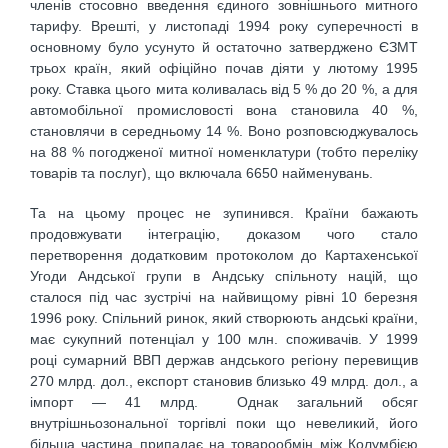
членів стосовно введення єдиного зовнішнього митного
тарифу. Врешті, у листопаді 1994 року суперечності в
основному було усунуто й остаточно затверджено ЄЗМТ
трьох країн, який офіційно почав діяти у лютому 1995
року. Ставка цього мита коливалась від 5 % до 20 %, а для
автомобільної промисловості вона становила 40 %,
становлячи в середньому 14 %. Воно розповсюджувалось
на 88 % погодженої митної номенклатури (тобто переліку
товарів та послуг), що включала 6650 найменувань.
Та на цьому процес не зупинився. Країни бажають
продовжувати інтеграцію, доказом чого стало
перетворення додатковим протоколом до Картахенської
Угоди Андської групи в Андську спільноту націй, що
сталося під час зустрічі на найвищому рівні 10 березня
1996 року. Спільний ринок, який створюють андські країни,
має сукупний потенціал у 100 млн. споживачів. У 1999
році сумарний ВВП держав андського регіону перевищив
270 млрд. дол., експорт становив близько 49 млрд. дол., а
імпорт — 41 млрд. Однак загальний обсяг
внутрішньозональної торгівлі поки що невеликий, його
більша частина припадає на товарообмін між Колумбією