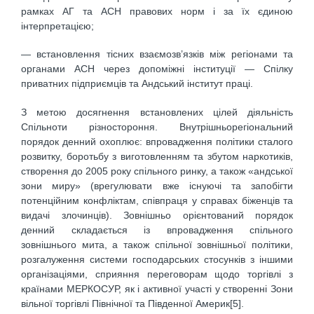
рамках АГ та АСН правових норм і за їх єдиною
інтерпретацією;
— встановлення тісних взаємозв’язків між регіонами та
органами АСН через допоміжні інституції — Спілку
приватних підприємців та Андський інститут праці.
З метою досягнення встановлених цілей діяльність
Спільноти різностороння. Внутрішньорегіональний
порядок денний охоплює: впровадження політики сталого
розвитку, боротьбу з виготовленням та збутом наркотиків,
створення до 2005 року спільного ринку, а також «андської
зони миру» (врегулювати вже існуючі та запобігти
потенційним конфліктам, співпраця у справах біженців та
видачі злочинців). Зовнішньо орієнтований порядок
денний складається із впровадження спільного
зовнішнього мита, а також спільної зовнішньої політики,
розгалуження системи господарських стосунків з іншими
організаціями, сприяння переговорам щодо торгівлі з
країнами МЕРКОСУР, як і активної участі у створенні Зони
вільної торгівлі Північної та Південної Америк[5].