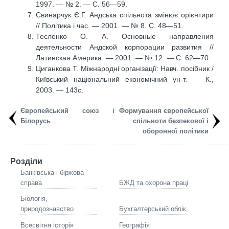
1997. — № 2. — С. 56—59.
Свинарчук Є.Г. Андська спільнота змінює орієнтири
// Політика і час. — 2001. — № 8. С. 48—51.
Тесленко О. А. Основные направления
деятельности Андской корпорации развития //
Латинская Америка. — 2001. — № 12. — С. 62—70.
Циганкова Т. Міжнародні організації: Навч. посібник /
Київський національний економічний ун-т. — К.,
2003. — 143с.
Європейський союз і
Формування європейської
Білорусь
спільноти безпекової і
оборонної політики
Розділи
Банківська і біржова
справа
БЖД та охорона праці
Біологія,
природознавство
Бухгалтерський облік
Всесвітня історія
Географія