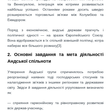
та Венесуелою, інтеграція між котрими розвивається
найбільш успішно. Останніми роками досить швидко
розширюються торговельні зв’язки між Колумбією та
Еквадором.
Поряд з економічною, андські держави прагнуть і
політичної єдності — на зразок Європейського Союзу.
Вона відображається в їх спільній зовнішній політиці, котра
набирає все більшого розмаху[3].
2. Основні завдання та мета діяльності
Андської спільноти
Утворення Андської групи спричинялось потребою
реорганізації наявних тоді господарських стосунків та
налагодження зв’язків з іншими регіонами та державами
світу. Звідси й завдання діяльності угруповання визначило
як:
— сприяння гармонійному та рівноправному розвиткові
всіх держав-учасниць;