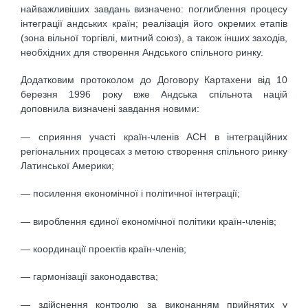
найважливіших завдань визначено: поглиблення процесу
інтеграції андських країн; реалізація його окремих етапів
(зона вільної торгівлі, митний союз), а також інших заходів,
необхідних для створення Андського спільного ринку.
Додатковим протоколом до Договору Картахени від 10
березня 1996 року вже Андська спільнота націй
доповнила визначені завдання новими:
— сприяння участі країн-членів АСН в інтеграційних
регіональних процесах з метою створення спільного ринку
Латинської Америки;
— посилення економічної і політичної інтеграції;
— вироблення єдиної економічної політики країн-членів;
— координації проектів країн-членів;
— гармонізації законодавства;
— здійснення контролю за виконанням прийнятих у