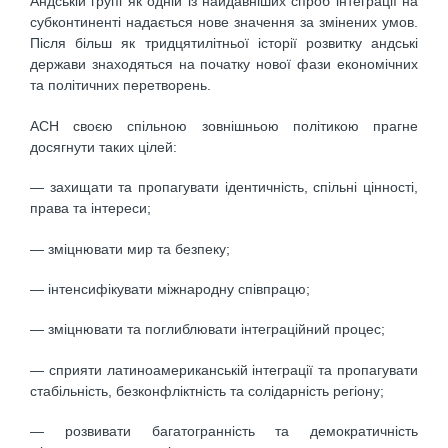
Андській групі як одній із найдавніших спроб інтеграції на
субконтиненті надається нове значення за змінених умов.
Після більш як тридцятилітньої історії розвитку андські
держави знаходяться на початку нової фази економічних
та політичних перетворень.
АСН своєю спільною зовнішньою політикою прагне
досягнути таких цілей:
— захищати та пропагувати ідентичність, спільні цінності,
права та інтереси;
— зміцнювати мир та безпеку;
— інтенсифікувати міжнародну співпрацю;
— зміцнювати та поглиблювати інтеграційний процес;
— сприяти латиноамериканській інтеграції та пропагувати
стабільність, безконфліктність та солідарність регіону;
— розвивати багатогранність та демократичність