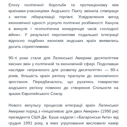
Епоху політичної боротьби та протекціонізму між
країнами-учасницями Андського Пакту змінила співпраця
з метою лібералізації торгівлі. Усвідомлення вигод
економічної єдності усунуло політичні розбіжності. Канула
в минуле і геополітична конкуренція часів «холодної
війни». У результаті перспективи подальшої інтеграції
відносно подібних економік андських країн виявились
досить сприятливими.
90-ті роки стали для Латинської Америки десятиліттям
якісних змін у політичній та економічній сфері. Подолавши
наслідки «втраченого для розвитку десятиліття» — 80-х
років, більшість країн регіону прагнули до економічного
зростання. Передбачалось, що рухатись товариство
андського регіону повинно до створення Спільноти на
зразок Європейського Союзу.
Нового імпульсу процесові інтеграції країн Латинської
Америки поряд з «Ініціативою для двох Америк» (1990 рік)
президента США Дж. Буша надали і «Багаронські Акти» від
грудня 1991 року, в яких угруповання висловило намір