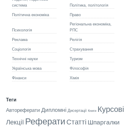
система
Політика, політологія
Політична економіка
Право
Регіональна економіка,
Психологія
РПС
Реклама
Релігія
Соціологія
Страхування
Технічні науки
Туризм
Українська мова
Філософія
Фінанси
Хімія
Теги
Курсові
Дипломні
Автореферати
Дисертації
Книги
Реферати
Статті
Лекції
Шпаргалки