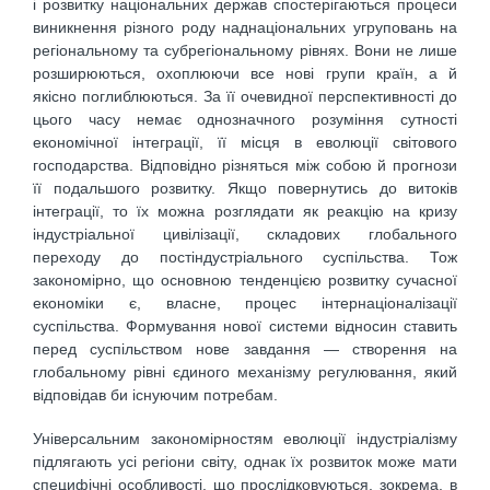
і розвитку національних держав спостерігаються процеси
виникнення різного роду наднаціональних угруповань на
регіональному та субрегіональному рівнях. Вони не лише
розширюються, охоплюючи все нові групи країн, а й
якісно поглиблюються. За її очевидної перспективності до
цього часу немає однозначного розуміння сутності
економічної інтеграції, її місця в еволюції світового
господарства. Відповідно різняться між собою й прогнози
її подальшого розвитку. Якщо повернутись до витоків
інтеграції, то їх можна розглядати як реакцію на кризу
індустріальної цивілізації, складових глобального
переходу до постіндустріального суспільства. Тож
закономірно, що основною тенденцією розвитку сучасної
економіки є, власне, процес інтернаціоналізації
суспільства. Формування нової системи відносин ставить
перед суспільством нове завдання — створення на
глобальному рівні єдиного механізму регулювання, який
відповідав би існуючим потребам.
Універсальним закономірностям еволюції індустріалізму
підлягають усі регіони світу, однак їх розвиток може мати
специфічні особливості, що прослідковуються, зокрема, в