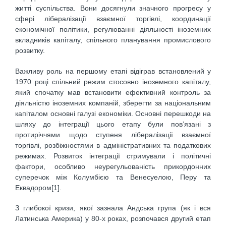
житті суспільства. Вони досягнули значного прогресу у
сфері лібералізації взаємної торгівлі, координації
економічної політики, регулюванні діяльності іноземних
вкладників капіталу, спільного планування промислового
розвитку.
Важливу роль на першому етапі відіграв встановлений у
1970 році спільний режим стосовно іноземного капіталу,
який спочатку мав встановити ефективний контроль за
діяльністю іноземних компаній, зберегти за національним
капіталом основні галузі економіки. Основні перешкоди на
шляху до інтеграції цього етапу були пов’язані з
протиріччями щодо ступеня лібералізації взаємної
торгівлі, розбіжностями в адміністративних та податкових
режимах. Розвиток інтеграції стримували і політичні
фактори, особливо неурегульованість прикордонних
суперечок між Колумбією та Венесуелою, Перу та
Еквадором[1].
З глибокої кризи, якої зазнала Андська група (як і вся
Латинська Америка) у 80-х роках, розпочався другий етап