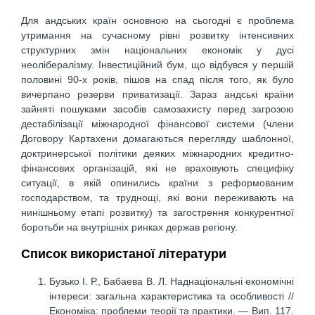
Для андських країн основною на сьогодні є проблема
утримання на сучасному рівні розвитку інтенсивних
структурних змін національних економік у дусі
неолібералізму. Інвестиційний бум, що відбувся у першій
половині 90-х років, пішов на спад після того, як було
вичерпано резерви приватизації. Зараз андські країни
зайняті пошуками засобів самозахисту перед загрозою
дестабілізації міжнародної фінансової системи (члени
Договору Картахени домагаються перегляду шаблонної,
доктринерської політики деяких міжнародних кредитно-
фінансових організацій, які не враховують специфіку
ситуації, в якій опинились країни з реформованим
господарством, та труднощі, які вони переживають на
нинішньому етапі розвитку) та загострення конкурентної
боротьби на внутрішніх ринках держав регіону.
Список використаної літератури
Бузько I. Р., Бабаева В. Л. Наднаціональні економічні
інтереси: загальна характеристика та особливості //
Економіка: проблеми теорії та практики. — Вип. 117.