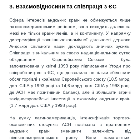
3. Взаємовідносини та співпраця з ЄС
Сфера інтересів андських країн не обмежується лише
латиноамериканським регіоном, вона виходить далеко за
межі не тільки країн-членів, а й континенту. У напрямку
диверсифікації зовнішньоекономічної діяльності держави
Андської спільноти націй докладають значних зусиль.
Співпраця з унікальним за своєю наднаціональною суттю
об’єднанням — Європейським Союзом — була
започаткована у квітні 1993 року підписанням Угоди про
співробітництво з ЄС, що дозволило не тільки збільшити
обсяг торгівлі з країнами Європейського союзу (10,5 млрд.
дол. США у 1993 році та 14,6 млрд. дол. США у 1998 році,
де АСН має позитивний баланс), але й збільшити втричі
західноєвропейські інвестиції в економіку андських країн
(1,7 млрд дол. США у 1998 році).
На думку латиноамериканців, інтенсифікація торгово-
економічних стосунків АСН пов’язана з прагненням
андських країн зменшити залежність від
північноамериканського ринку. Вони намагаються