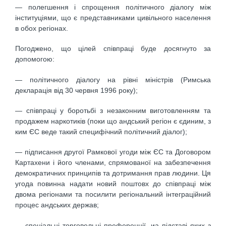
— полегшення і спрощення політичного діалогу між
інституціями, що є представниками цивільного населення
в обох регіонах.
Погоджено, що цілей співпраці буде досягнуто за
допомогою:
— політичного діалогу на рівні міністрів (Римська
декларація від 30 червня 1996 року);
— співпраці у боротьбі з незаконним виготовленням та
продажем наркотиків (поки що андський регіон є єдиним, з
ким ЄС веде такий специфічний політичний діалог);
— підписання другої Рамкової угоди між ЄС та Договором
Картахени і його членами, спрямованої на забезпечення
демократичних принципів та дотримання прав людини. Ця
угода повинна надати новий поштовх до співпраці між
двома регіонами та посилити регіональний інтеграційний
процес андських держав;
— спеціальні торговельні преференції, иа підставі яких з