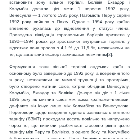
встановити зону вільної торгівлі. Болівія, Еквадор і
Колумбія досягли цієї мети 1 вересня 1992 року,
Венесуела — 1 лютого 1993 року. Натомість Перу у серпні
1992 року вийшла з Пакту. Однак з 1994 року країна
впевнено рухалась до відновлення у статусі члена.
Проведена ліквідація торговельних бар’єрів призвела у
1990—1994 роках до зростаючої внутрішньої торгівлі: у
відсотках вона зросла з 4,1 % до 11,9 %, незважаючи на
те, що загальний експорт залишався незмінним[2].
Формування зони вільної торгівлі андських країн в
основному було завершено до 1992 року, а всередині того
ж року, незважаючи на чималі труднощі та протиріччя,
було створено митний союз, котрий об’єднав Венесуелу,
Колумбію, Еквадор та Болівію. Де-юре він діє з 1 січня
1995 року як митний союз між всіма країнами-членами,
де-факто він існує лише між Колумбією та Венесуелою.
Переговори щодо введення єдиного зовнішнього митного
тарифу (ЄЗМТ) проходили досить повільно та напружено
через те, що виникли розбіжності стосовно рівня цього
тарифу між Перу та Болівією, з одного боку, та Колумбією
й Венесуелою — з другого. Перу і Болівія наполягали на