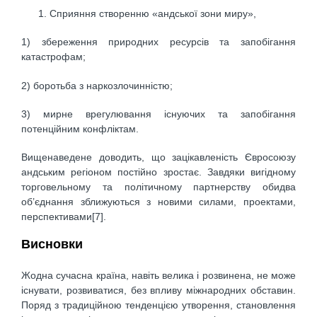
Сприяння створенню «андської зони миру»,
1) збереження природних ресурсів та запобігання
катастрофам;
2) боротьба з наркозлочинністю;
3) мирне врегулювання існуючих та запобігання
потенційним конфліктам.
Вищенаведене доводить, що зацікавленість Євросоюзу
андським регіоном постійно зростає. Завдяки вигідному
торговельному та політичному партнерству обидва
об’єднання зближуються з новими силами, проектами,
перспективами[7].
Висновки
Жодна сучасна країна, навіть велика і розвинена, не може
існувати, розвиватися, без впливу міжнародних обставин.
Поряд з традиційною тенденцією утворення, становлення