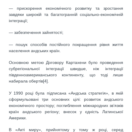
— прискорення економічного розвитку та зростання
завдяки широкій та багатогранній соціально-економічній
інтеграції;
— забезпечення зайнятості;
— пошук способів постійного покращення рівня життя
населення андських країн.
Основною метою Договору Картахени було проведення
субрегіональної інтеграції швидше, ніж інтеграції
південноамериканського континенту, що тоді лише
набирала обертів[4].
У 1990 році була підписана «Андська стратегія», в якій
сформульовані три основних цілі: розвиток андського
економічного простору; поглиблення міжнародних зв’язків
країн андського регіону; внесок у єдність Латинської
Америки.
В «Акті миру», прийнятому у тому ж році, серед