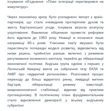
існування об’єднання. «План інтеграції перетворився на
макулатуру».
Через економічну кризу було ускладнено імпорт з країн-
партнерів, що стало очевидним протиріччям духові та
змісту Картахенської угоди. Існувала загроза розпуску
угруповання. Взаємною обіцянкою провести реформи
його відклали до 1983 року. Новації ж почалися лише
наприкінці 80-х років. Учасники пакту змушені були
переглянути попередні моделі розвитку, відмовитись від
низки рішень, прийнятих раніше, включно з режимом
регулювання іноземного капіталу, перейти до лібералізації
економічної політики. Андська група однією з перших у
Латинській Америці взяла на озброєння тезу ЕКЛА та
ЛАВТ про «відкритий регіоналізм». Розпочався процес
переходу до більш відкритого ринку, ліквідації митних
бар’єрів, лібералізації режиму інвестицій,
макроекономічної стабілізації, відмови від практики
протекціонізму. В політичному плані фундаментальним
стало відновлення демократії у всьому андському
субрегіоні.