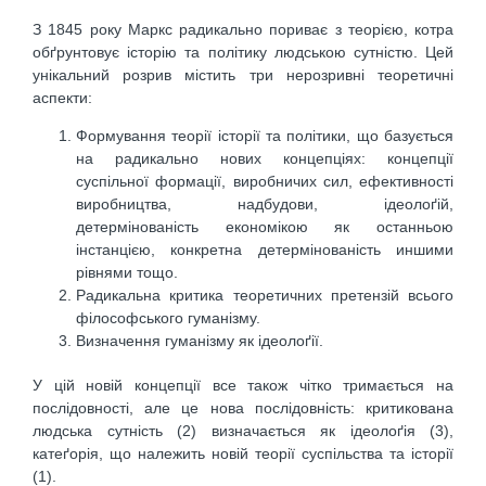
З 1845 року Маркс радикально пориває з теорією, котра
обґрунтовує історію та політику людською сутністю. Цей
унікальний розрив містить три нерозривні теоретичні
аспекти:
Формування теорії історії та політики, що базується
на радикально нових концепціях: концепції
суспільної формації, виробничих сил, ефективності
виробництва, надбудови, ідеолоґій,
детермінованість економікою як останньою
інстанцією, конкретна детермінованість иншими
рівнями тощо.
Радикальна критика теоретичних претензій всього
філософського гуманізму.
Визначення гуманізму як ідеолоґії.
У цій новій концепції все також чітко тримається на
послідовності, але це нова послідовність: критикована
людська сутність (2) визначається як ідеолоґія (3),
катеґорія, що належить новій теорії суспільства та історії
(1).