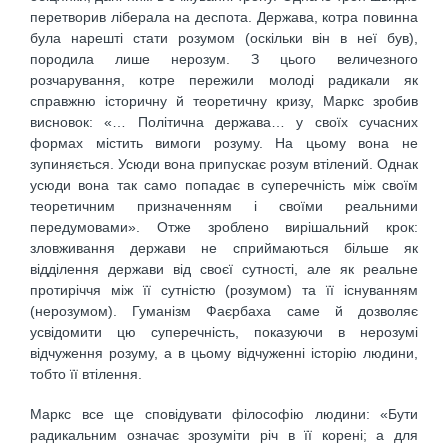
перетворив ліберала на деспота. Держава, котра повинна
була нарешті стати розумом (оскільки він в неї був),
породила лише нерозум. З цього величезного
розчарування, котре пережили молоді радикали як
справжню історичну й теоретичну кризу, Маркс зробив
висновок: «… Політична держава… у своїх сучасних
формах містить вимоги розуму. На цьому вона не
зупиняється. Усюди вона припускає розум втілений. Однак
усюди вона так само попадає в суперечність між своїм
теоретичним призначенням і своїми реальними
передумовами». Отже зроблено вирішальний крок:
зловживання держави не сприймаються більше як
відділення держави від своєї сутності, але як реальне
протиріччя між її сутністю (розумом) та її існуванням
(нерозумом). Гуманізм Фаєрбаха саме й дозволяє
усвідомити цю суперечність, показуючи в нерозумі
відчуження розуму, а в цьому відчуженні історію людини,
тобто її втілення.
Маркс все ще сповідувати філософію людини: «Бути
радикальним означає зрозуміти річ в її корені; а для