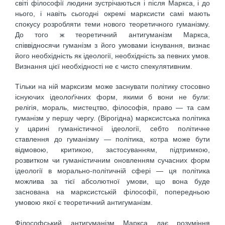
світі філософії людини зустрічаються і після Маркса, і до
нього, і навіть сьогодні окремі марксисти самі мають
спокусу розробляти теми нового теоретичного гуманізму.
До того ж теоретичний антигуманізм Маркса,
співвідносячи гуманізм з його умовами існування, визнає
його необхідність як ідеології, необхідність за певних умов.
Визнання цієї необхідності не є чисто спекулятивним.
Тільки на ній марксизм може заснувати політику стосовно
існуючих ідеолоґічних форм, якими б вони не були:
релігія, мораль, мистецтво, філософія, право — та сам
гуманізм у першу чергу. (Вірогідна) марксистська політика
у царині гуманістичної ідеології, себто політичне
ставлення до гуманізму — політика, котра може бути
відмовою, критикою, застосуванням, підтримкою,
розвитком чи гуманістичним оновленням сучасних форм
ідеології в морально-політичній сфері — ця політика
можлива за тієї абсолютної умови, що вона буде
заснована на марксистській філософії, попередньою
умовою якої є теоретичний антигуманізм.
Філософський антигуманізм Маркса дає розуміння