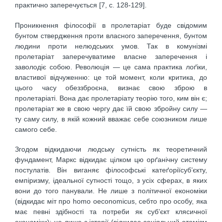
практично заперечується [7, c. 128-129].
Проникнення філософії в пролетаріат буде свідомим
бунтом ствердження проти власного заперечення, бунтом
людини проти нелюдських умов. Так в комунізмі
пролетаріат заперечуватиме власне заперечення і
заволодіє собою. Революція — це сама практика лоґіки,
властивої відчуженню: це той момент, коли критика, до
цього часу обеззброєна, визнає свою зброю в
пролетаріаті. Вона дає пролетаріату теорію того, ким він є;
пролетаріат же в свою чергу дає їй свою збройну силу —
ту саму силу, в якій кожний вважає себе союзником лише
самого себе.
Згодом відкидаючи людську сутність як теоретичний
фундамент, Маркс відкидає цілком цю орґанічну систему
постулатів. Він виганяє філософські катеґоріїсуб’єкту,
емпіризму, ідеальної сутності тощо, з усіх сферах, в яких
вони до того панували. Не лише з політичної економіки
(відкидає міт про homo oeconomicus, себто про особу, яка
має певні здібності та потреби як суб’єкт клясичної