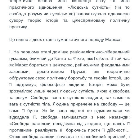
теоретична основа його концепції світу та його
практичного відношення. «Людська сутність» (чи то
свобода розуму чи суспільство) започаткувала одночасно
сувору теорію історії та цілеспрямовану політичну
практику.
Це видно з двох етапів гуманістичного періоду Маркса.
І. На першому етапі домінує раціоналістично-ліберальний
гуманізм, ближчий до Канта та Фіхте, ніж Геґеля. В той час
як Маркс бореться з цензурою, рейнськими феодальними
законами, деспотизмом Пруссії, він теоретично
обґрунтовує свою політичну боротьбу та теорію історії, що
її підтримує, філософією людини. Історія може бути
зрозумілою лише через людську сутність, якою є свобода
та розум. Свобода: вона є сутністю людини, так само як
вага є сутністю тіла. Людина приречене на свободу — це
саме її буття. Як би вона від неї не відмовлялася чи
відкидала її, свобода залишається з нею назавжди:
«Свобода настільки невід’ємна від людини, що навіть її
противники реалізують її, борючись проти її дійсності…
Отож свобода завжди існувала і як особливий привілей, і