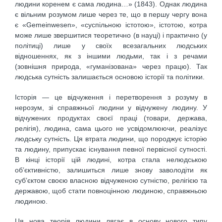
людини коренем є сама людина…» (1843). Однак людина
є вільним розумом лише через те, що в першу чергу вона
є «Gemeinwesen», «суспільною істотою», істотою, котра
може лише звершитися теоретично (в науці) і практично (у
політиці) лише у своїх всезагальних людських
відношеннях, як з іншими людьми, так і з речами
(зовнішня природа, «гуманізована» через працю). Так
людська сутність залишається основою історії та політики.
Історія — це відчуження і перетворення з розуму в
нерозум, зі справжньої людини у відчужену людину. У
відчужених продуктах своєї праці (товари, держава,
релігія), людина, сама цього не усвідомлюючи, реалізує
людську сутність. Ця втрата людини, що породжує історію
та людину, припускає існування певної первісної сутності.
В кінці історії цій людині, котра стала нелюдською
об’єктивністю, залишиться лише знову заволодіти як
суб’єктом своєю власною відчуженою сутністю, релігією та
державою, щоб стати повноцінною людиною, справжньою
людиною.
Ця нова теорія людини лягає в основу нового типу