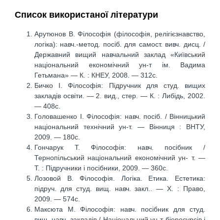
Список використаної літератури
Арутюнов В. Філософія (філософія, релігієзнавство,
логіка): навч.-метод. посіб. для самост. вивч. дисц. /
Державний вищий навчальний заклад «Київський
національний економічний ун-т ім. Вадима
Гетьмана» — К. : КНЕУ, 2008. — 312c.
Бичко І. Філософія: Підручник для студ. вищих
закладів освіти. — 2. вид., стер. — К. : Либідь, 2002.
— 408с.
Головашенко І. Філософія: навч. посіб. / Вінницький
національний технічний ун-т. — Вінниця : ВНТУ,
2009. — 180с.
Гончарук Т. Філософія: навч. посібник /
Тернопільський національний економічний ун- т. —
Т. : Підручники і посібники, 2009. — 360с.
Лозовой В. Філософія. Логіка. Етика. Естетика:
підруч. для студ. вищ. навч. закл.. — Х. : Право,
2009. — 574с.
Максюта М. Філософія: навч. посібник для студ.
вищ. навч. закладів / Національний ун-т біоресурсів і