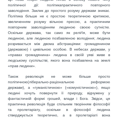
політичної дії: політикапрактичного повторного
заволодіння. Заклик до простого розуму держави зникає.
Політика більше не є простою теоретичною критикою,
звеличенням розуму вільною пресою, а практичним
повторним заволодінням людиною своєю сутністю.
Оскільки держава, так само як реліґія, може бути
людиною, але людиною позбавленою володіння; людина
розривається між двома абстракціями: громадянином
(державою) і цивільною особою. В небесах держави, у
«правах громадянина» людина в своїй уяві живе в
людському суспільстві, якого вона позбавлена на землі
«прав людини».
Також революція не може більше просто
політичною(ліберально-раціональною реформою
держави), а «гуманістичною» («комуністичною»), якщо
людині хочуть повернути її природу, відчужену у
фантастичній формі грошей, влади і Бога. Звідси, ця
практична революція буде спільним творінням філософії
та пролетаріату, оскільки в філософії людина
стверджується теоретично, а в пролетаріаті вона