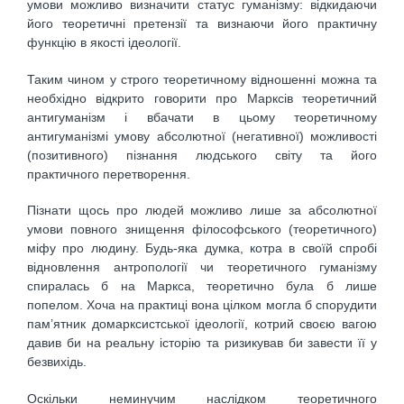
умови можливо визначити статус гуманізму: відкидаючи
його теоретичні претензії та визнаючи його практичну
функцію в якості ідеології.
Таким чином у строго теоретичному відношенні можна та
необхідно відкрито говорити про Марксів теоретичний
антигуманізм і вбачати в цьому теоретичному
антигуманізмі умову абсолютної (негативної) можливості
(позитивного) пізнання людського світу та його
практичного перетворення.
Пізнати щось про людей можливо лише за абсолютної
умови повного знищення філософського (теоретичного)
міфу про людину. Будь-яка думка, котра в своїй спробі
відновлення антропології чи теоретичного гуманізму
спиралась б на Маркса, теоретично була б лише
попелом. Хоча на практиці вона цілком могла б спорудити
пам’ятник домарксистської ідеології, котрий своєю вагою
давив би на реальну історію та ризикував би завести її у
безвихідь.
Оскільки неминучим наслідком теоретичного