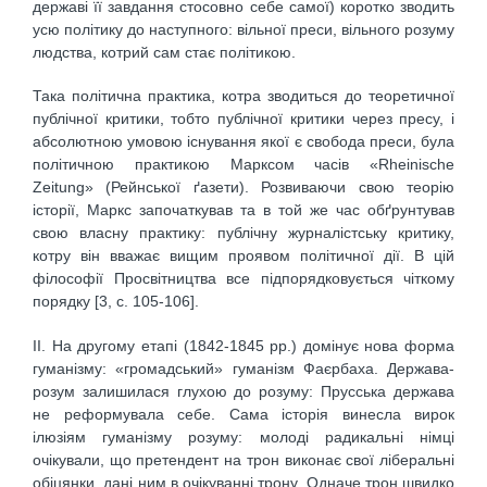
державі її завдання стосовно себе самої) коротко зводить
усю політику до наступного: вільної преси, вільного розуму
людства, котрий сам стає політикою.
Така політична практика, котра зводиться до теоретичної
публічної критики, тобто публічної критики через пресу, і
абсолютною умовою існування якої є свобода преси, була
політичною практикою Марксом часів «Rheinische
Zeitung» (Рейнської ґазети). Розвиваючи свою теорію
історії, Маркс започаткував та в той же час обґрунтував
свою власну практику: публічну журналістську критику,
котру він вважає вищим проявом політичної дії. В цій
філософії Просвітництва все підпорядковується чіткому
порядку [3, c. 105-106].
ІІ. На другому етапі (1842-1845 рр.) домінує нова форма
гуманізму: «громадський» гуманізм Фаєрбаха. Держава-
розум залишилася глухою до розуму: Прусська держава
не реформувала себе. Сама історія винесла вирок
ілюзіям гуманізму розуму: молоді радикальні німці
очікували, що претендент на трон виконає свої ліберальні
обіцянки, дані ним в очікуванні трону. Одначе трон швидко