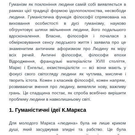
Гуманізм як поклоніння людини самій собі виявляється в
рамках цієї традиції формою ідолопоклонства, несвободи
людини. Гуманістична функція філософії спрямована на
виховання особистості в дусі гуманізму, науково
обгрунтовує шляхи звільнення людини, його подальшого
вдосконалення. Власне, філософія і почалася з
обмірковування сенсу людського життя і заявила про це
знаменитим античним афоризмом про Людину як міру
всіх речей. Античні філософи, філософи епохи
Відродження, французькі матеріалісти XVIII століття,
Маркс і Енгельс, екзистенціалісти — всі вони мають у
фокусі свого світогляду людини як чутлива, мисляче і
творить істота. Кожен з класиків філософії, кожен напрям,
розвиваючи вчення про людину, виявляли нову, важливу
грань. Це спадщина постає, як спроба всебічно вирішити
проблему людини в навколишньому світі.
1. Гуманістичні ідеї К.Маркса
Для молодого Маркса «людина» була не лише криком
душі, який засуджував злидні та рабство. Це була