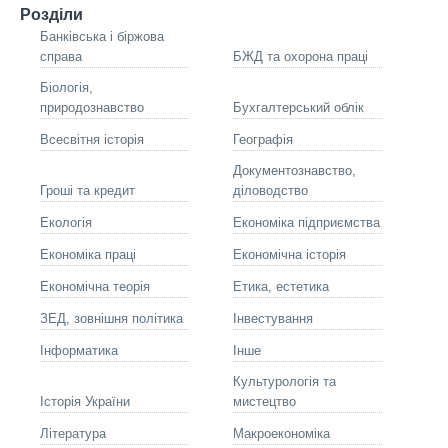
Розділи
Банківська і біржова
справа
БЖД та охорона праці
Біологія,
природознавство
Бухгалтерський облік
Всесвітня історія
Географія
Документознавство,
Гроші та кредит
діловодство
Екологія
Економіка підприємства
Економіка праці
Економічна історія
Економічна теорія
Етика, естетика
ЗЕД, зовнішня політика
Інвестування
Інформатика
Інше
Культурологія та
Історія України
мистецтво
Літературa
Макроекономіка