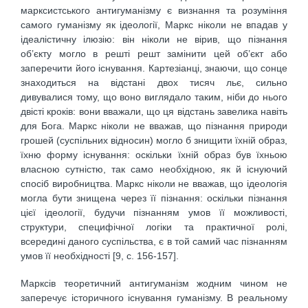
марксистського антигуманізму є визнання та розуміння
самого гуманізму як ідеології, Маркс ніколи не впадав у
ідеалістичну ілюзію: він ніколи не вірив, що пізнання
об’єкту могло в решті решт замінити цей об’єкт або
заперечити його існування. Картезіанці, знаючи, що сонце
знаходиться на відстані двох тисяч льє, сильно
дивувалися тому, що воно виглядало таким, ніби до нього
двісті кроків: вони вважали, що ця відстань завелика навіть
для Бога. Маркс ніколи не вважав, що пізнання природи
грошей (суспільних відносин) могло б знищити їхній образ,
їхню форму існування: оскільки їхній образ був їхньою
власною сутністю, так само необхідною, як й існуючий
спосіб виробництва. Маркс ніколи не вважав, що ідеологія
могла бути знищена через її пізнання: оскільки пізнання
цієї ідеології, будучи пізнанням умов її можливості,
структури, специфічної логіки та практичної ролі,
всередині даного суспільства, є в той самий час пізнанням
умов її необхідності [9, c. 156-157].
Марксів теоретичний антигуманізм жодним чином не
заперечує історичного існування гуманізму. В реальному