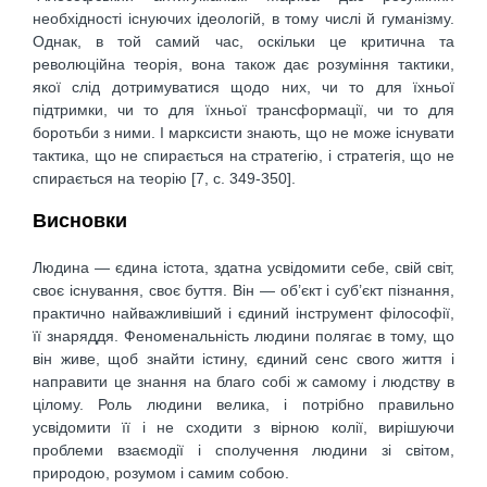
необхідності існуючих ідеологій, в тому числі й гуманізму.
Однак, в той самий час, оскільки це критична та
революційна теорія, вона також дає розуміння тактики,
якої слід дотримуватися щодо них, чи то для їхньої
підтримки, чи то для їхньої трансформації, чи то для
боротьби з ними. І марксисти знають, що не може існувати
тактика, що не спирається на стратегію, і стратегія, що не
спирається на теорію [7, c. 349-350].
Висновки
Людина — єдина істота, здатна усвідомити себе, свій світ,
своє існування, своє буття. Він — об’єкт і суб’єкт пізнання,
практично найважливіший і єдиний інструмент філософії,
її знаряддя. Феноменальність людини полягає в тому, що
він живе, щоб знайти істину, єдиний сенс свого життя і
направити це знання на благо собі ж самому і людству в
цілому. Роль людини велика, і потрібно правильно
усвідомити її і не сходити з вірною колії, вирішуючи
проблеми взаємодії і сполучення людини зі світом,
природою, розумом і самим собою.