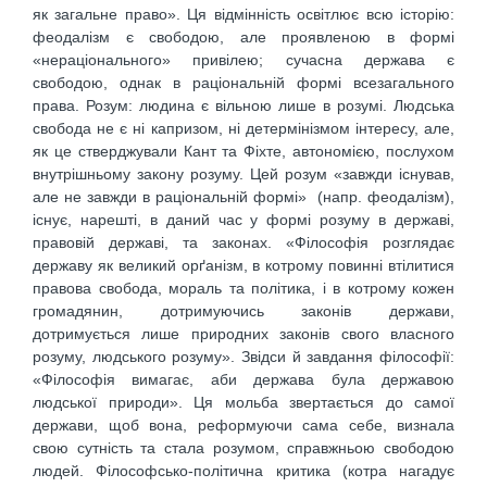
як загальне право». Ця відмінність освітлює всю історію:
феодалізм є свободою, але проявленою в формі
«нераціонального» привілею; сучасна держава є
свободою, однак в раціональній формі всезагального
права. Розум: людина є вільною лише в розумі. Людська
свобода не є ні капризом, ні детермінізмом інтересу, але,
як це стверджували Кант та Фіхте, автономією, послухом
внутрішньому закону розуму. Цей розум «завжди існував,
але не завжди в раціональній формі» (напр. феодалізм),
існує, нарешті, в даний час у формі розуму в державі,
правовій державі, та законах. «Філософія розглядає
державу як великий орґанізм, в котрому повинні втілитися
правова свобода, мораль та політика, і в котрому кожен
громадянин, дотримуючись законів держави,
дотримується лише природних законів свого власного
розуму, людського розуму». Звідси й завдання філософії:
«Філософія вимагає, аби держава була державою
людської природи». Ця мольба звертається до самої
держави, щоб вона, реформуючи сама себе, визнала
свою сутність та стала розумом, справжньою свободою
людей. Філософсько-політична критика (котра нагадує