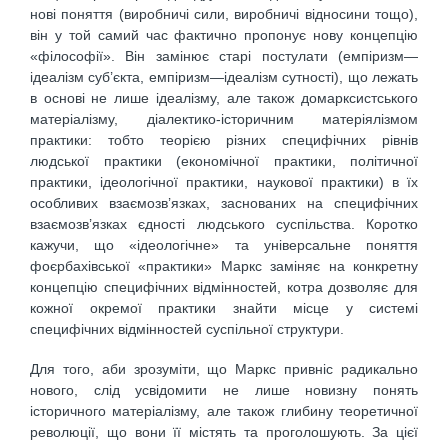
нові поняття (виробничі сили, виробничі відносини тощо),
він у той самий час фактично пропонує нову концепцію
«філософії». Він замінює старі постулати (емпіризм—
ідеалізм суб’єкта, емпіризм—ідеалізм сутності), що лежать
в основі не лише ідеалізму, але також домарксистського
матеріалізму, діалектико-історичним матеріялізмом
практики: тобто теорією різних специфічних рівнів
людської практики (економічної практики, політичної
практики, ідеологічної практики, наукової практики) в їх
особливих взаємозв’язках, заснованих на специфічних
взаємозв’язках єдності людського суспільства. Коротко
кажучи, що «ідеологічне» та універсальне поняття
фоєрбахівської «практики» Маркс заміняє на конкретну
концепцію специфічних відмінностей, котра дозволяє для
кожної окремої практики знайти місце у системі
специфічних відмінностей суспільної структури.
Для того, аби зрозуміти, що Маркс привніс радикально
нового, слід усвідомити не лише новизну понять
історичного матеріалізму, але також глибину теоретичної
революції, що вони її містять та проголошують. За цієї