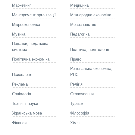
Маркетинг
Медицина
Менеджмент організації
Міжнародна економіка
Мікроекономіка
Мовознавство
Музика
Педагогіка
Податки, податкова
система
Політика, політологія
Політична економіка
Право
Регіональна економіка,
Психологія
РПС
Реклама
Релігія
Соціологія
Страхування
Технічні науки
Туризм
Українська мова
Філософія
Фінанси
Хімія