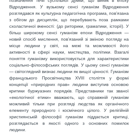
позначення течії суспільної думки, що виник в епоху
Відродження. У вузькому сенсі гуманізм Відродження
розглядався як культурна педагогічна програма, пов’язана
з обігом до дисциплін, що перебувають поза рамками
схоластичної вченості: (до риторики, граматики, історії). У
більш широкому сенсі гуманізм епохи Відродження —
новий спосіб мислення, пов’язаний зі зміною погляду на
місце людини у світі, на межі та можливості його
активності в сфері науки, мистецтва, політики. Взагалі
поняття гуманізму використовується для характеристики
соціально-філософських поглядів. У цьому сенсі гуманізм
— світоглядний визнає людини як вищої цінності. Гуманізм
французького Просвітництва XVIII століття у формі
концепції «природних прав» людини виступив основою
критики буржуазних порядків. Представники так званої
«екологічної етики» вважають, що справжній гуманізм
можливий тільки при розгляді людства як органічного
елементу природного і космічного цілого. У релігійній
християнській філософії гуманізм піддається критиці,
розглядається в якості одного з основних помилок
людини.