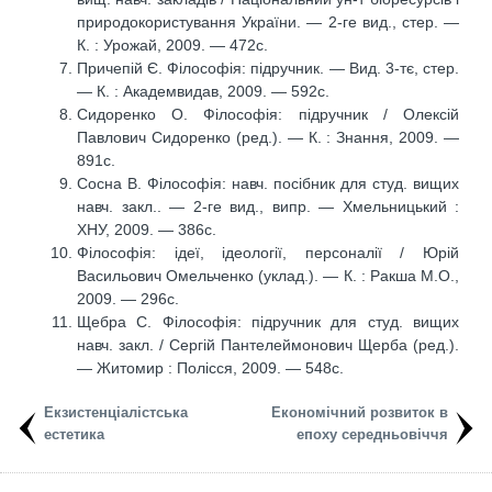
природокористування України. — 2-ге вид., стер. —
К. : Урожай, 2009. — 472с.
Причепій Є. Філософія: підручник. — Вид. 3-тє, стер.
— К. : Академвидав, 2009. — 592с.
Сидоренко О. Філософія: підручник / Олексій
Павлович Сидоренко (ред.). — К. : Знання, 2009. —
891с.
Сосна В. Філософія: навч. посібник для студ. вищих
навч. закл.. — 2-ге вид., випр. — Хмельницький :
ХНУ, 2009. — 386с.
Філософія: ідеї, ідеології, персоналії / Юрій
Васильович Омельченко (уклад.). — К. : Ракша М.О.,
2009. — 296с.
Щебра С. Філософія: підручник для студ. вищих
навч. закл. / Сергій Пантелеймонович Щерба (ред.).
— Житомир : Полісся, 2009. — 548с.
Екзистенціалістська
Економічний розвиток в
естетика
епоху середньовіччя