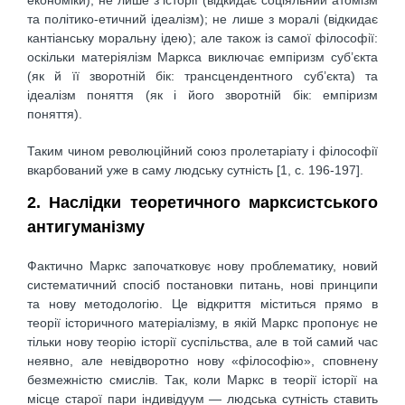
економіки); не лише з історії (відкидає соціяльний атомізм
та політико-етичний ідеалізм); не лише з моралі (відкидає
кантіанську моральну ідею); але також із самої філософії:
оскільки матеріялізм Маркса виключає емпіризм суб’єкта
(як й її зворотній бік: трансцендентного суб’єкта) та
ідеалізм поняття (як і його зворотній бік: емпіризм
поняття).
Таким чином революційний союз пролетаріату і філософії
вкарбований уже в саму людську сутність [1, c. 196-197].
2. Наслідки теоретичного марксистського
антигуманізму
Фактично Маркс започатковує нову проблематику, новий
систематичний спосіб постановки питань, нові принципи
та нову методологію. Це відкриття міститься прямо в
теорії історичного матеріалізму, в якій Маркс пропонує не
тільки нову теорію історії суспільства, але в той самий час
неявно, але невідворотно нову «філософію», сповнену
безмежністю смислів. Так, коли Маркс в теорії історії на
місце старої пари індивідуум — людська сутність ставить