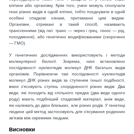
клітини або організму. Крім того, учені можуть сполучати
гени різних видів в одній клітині, тобто поєднувати в одній
особині спадкові ознаки, притаманні цим видам.
Організми, отримані в такий спосіб, називають
трансгенними (від лат. транс — через і грец. генос — рід,
походження), або генетично модифікованими (скорочено
— ГМО).
У генетичних дослідженнях використовують і методи
молекулярної біо­логії. Зокрема, нині встановлено
послідовності нуклеотидів молекул ДНК багатьох видів
організмів. Порівнюючи такі послідовності нуклеотидів
молекул ДНК різних видів за ступенем їхньої подібності,
вчені з’ясовують ступінь спорідненості різних видів. Два
види, які походять від спільного предка (два види одного
роду) мають подібніший спадковий матеріал, аніж види,
які належать до двох близьких, але різних родів. У генетиці
людини цей метод застосовують для з’ясування родинних
зв’язків між окремими людьми.
Висновки