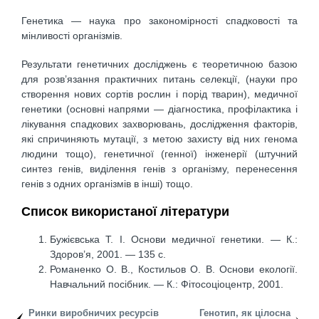
Генетика — наука про закономірності спадковості та
мінливості організмів.
Результати генетичних досліджень є теоретичною базою
для розв’язання практичних питань селекції, (науки про
створення нових сортів рослин і порід тварин), медичної
генетики (основні напрями — діагностика, про­філактика і
лікування спадкових захворювань, дослідження факторів,
які спричиняють мутації, з метою захисту від них генома
людини тощо), генетичної (генної) інженерії (штучний
синтез генів, виділення генів з організму, перенесення
генів з одних організмів в інші) тощо.
Список використаної літератури
Бужієвська Т. І. Основи медичної генетики. — К.:
Здоров’я, 2001. — 135 с.
Романенко О. В., Костильов О. В. Основи екології.
Навчальний посібник. — К.: Фітосоціоцентр, 2001.
Ринки виробничих ресурсів
Генотип, як цілосна