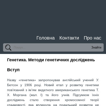
Головна
Контакти
Про нас
Генетика. Методи генетичних досліджень
Вступ
Назву «генетика» запропонував англійський учений У.
Бетсон у 1906 році. Новий етап у розвитку генетики
пов’язаний з ім’ям видатного американського генетика Т.
Х. Моргана (жал. І) та його учнів. Підсумком їхніх
досліджень стало створення хромосомної теорії
спадковості, яка вплинула на подальший розвиток не