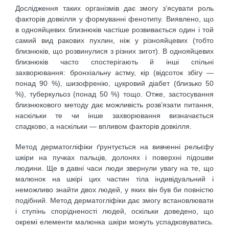
Дослідження таких організмів дає змогу з’ясувати роль
факторів довкіл­ля у формуванні фенотипу. Виявлено, що
в однояйцевих близнюків час­тіше розвивається один і той
самий вид ракових пухлин, ніж у різнояйцевих (тобто
близнюків, що розвинулися з різних зигот). В однояйцевих
близнюків часто спостерігають й інші спільні
захворювання: бронхіальну астму, кір (відсоток збігу —
понад 90 %), шизофренію, цукровий діабет (близько 50
%), туберкульоз (понад 50 %) тощо. Отже, застосування
близнюкового методу дає можливість розв’язати питання,
наскільки те чи інше захворювання визначається
спадково, а наскільки — впливом факторів довкілля.
Метод дерматогліфіки ґрунтується на вивченні рельєфу
шкіри на пучках пальців, долонях і поверхні підошви
людини. Ще в дав­ні часи люди звернули увагу на те, що
малюнок на шкірі цих частин тіла індивідуальний і
неможливо знайти двох людей, у яких він був би повністю
подібний. Метод дерматогліфіки дає змогу встановлювати
і ступінь спорідненості людей, оскільки доведено, що
окремі елементи малюнка шкіри можуть успадковуватись.