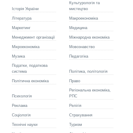
Культурологія та
Історія України
мистецтво
Літературa
Макроекономіка
Маркетинг
Медицина
Менеджмент організації
Міжнародна економіка
Мікроекономіка
Мовознавство
Музика
Педагогіка
Податки, податкова
система
Політика, політологія
Політична економіка
Право
Регіональна економіка,
Психологія
РПС
Реклама
Релігія
Соціологія
Страхування
Технічні науки
Туризм