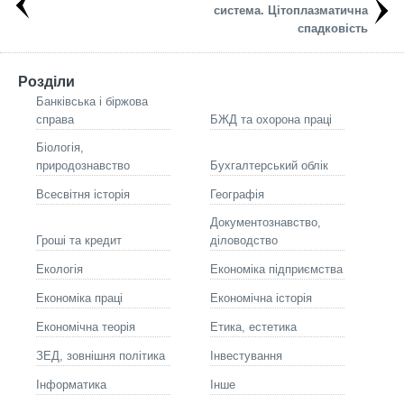
система. Цітоплазматична
спадковість
Розділи
Банківська і біржова
справа
БЖД та охорона праці
Біологія,
природознавство
Бухгалтерський облік
Всесвітня історія
Географія
Документознавство,
Гроші та кредит
діловодство
Екологія
Економіка підприємства
Економіка праці
Економічна історія
Економічна теорія
Етика, естетика
ЗЕД, зовнішня політика
Інвестування
Інформатика
Інше