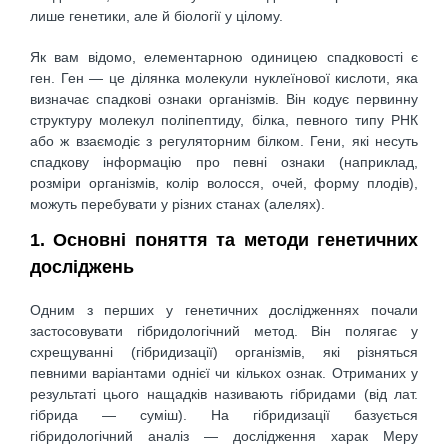
лише генетики, але й біології у цілому.
Як вам відомо, елементарною одиницею спадковості є
ген. Ген — це ділянка молекули нуклеїнової кислоти, яка
визначає спадкові ознаки організмів. Він кодує первинну
структуру молекул поліпептиду, білка, певного типу РНК
або ж взаємодіє з регуляторним білком. Гени, які несуть
спадкову інформацію про певні ознаки (наприклад,
розміри організмів, колір волосся, очей, форму плодів),
можуть перебувати у різних станах (алелях).
1. Основні поняття та методи генетичних
досліджень
Одним з перших у генетичних дослідженнях почали
застосовувати гібридологічний метод. Він полягає у
схрещуванні (гібридизації) організмів, які різняться
певними варіантами однієї чи кількох ознак. Отриманих у
результаті цього нащадків називають гібридами (від лат.
гібрида — суміш). На гібридизації базується
гібридологічний аналіз — дослідження харак Меру