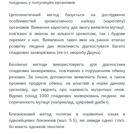
поєднань у популяціях організмів.
Цитогенетичний метод базується на дослідженні
особливостей хромосомного набору (каріотипу)
організмів. Вивчення каріотипу дає змогу виявляти мутації,
пов’язані зі зміною як кількості хромосом, так і будови
окремих з них. Виявлення таких змін на ранніх етапах
розвитку людини дає можливість діагностувати багато
спадкових захворювань (як-от, хворобу Дауна).
Біохімічні методи використовують для діагностики
спадкових захворю­вань, пов’язаних з порушенням обміну
речовин. За їхньою допомогою виявляють білки, а також
проміжні продукти обміну, не властиві в нормі да­ному
організму, що свідчить про наявність мутантних генів.
Відомо понад 1000 спадкових захворювань людини, які
спричиняють мутації (наприклад, цукровий діабет).
Близнюковий метод полягає в порівнянні ознак в
однояйцевих близ­нюків (мал. 5.5), які завжди однієї статі,
бо мають однакові генотипи.