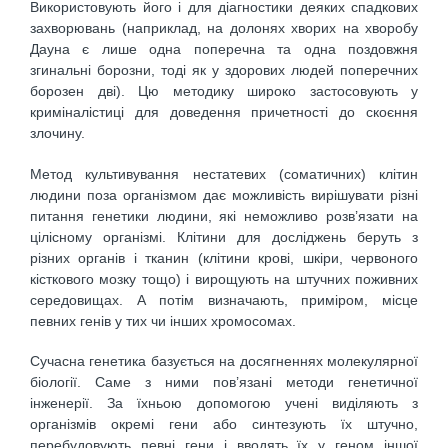
Використовують його і для діагностики деяких спадкових
захворювань (наприклад, на долонях хворих на хворобу
Дауна є лише одна поперечна та одна поздовжня
згинальні борозни, тоді як у здорових людей поперечних
борозен дві). Цю методику широко застосовують у
криміналістиці для доведення причетності до скоєння
злочину.
Метод культивування нестатевих (соматичних) клітин
людини поза організмом дає можливість вирішувати різні
питання генетики людини, які неможливо розв’язати на
цілісному організмі. Клітини для дослі­джень беруть з
різних органів і тканин (клітини крові, шкіри, червоного
кісткового мозку тощо) і вирощують на штучних поживних
середовищах. А потім визначають, приміром, місце
певних генів у тих чи інших хромо­сомах.
Сучасна генетика базується на досягненнях молекулярної
біології. Саме з ними пов’язані методи генетичної
інженерії. За їхньою допомогою учені виділяють з
організмів окремі гени або синтезують їх штучно,
перебудовують певні гени і вводять їх у геном іншої