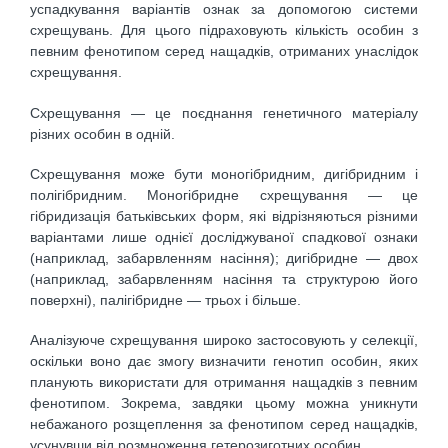
успадкування варіантів ознак за допомогою системи
схрещувань. Для цього підраховують кількість особин з
певним фенотипом серед нащадків, отриманих унаслідок
схрещування.
Схрещування — це поєднання генетичного матеріалу
різних особин в одній.
Схрещування може бути моногібридним, дигібридним і
полігібридним. Моногібридне схрещування — це
гібридизація батьківських форм, які відріз­няються різними
варіантами лише однієї досліджуваної спадкової ознаки
(наприклад, забарвленням насіння); дигібридне — двох
(наприклад, забарвленням насіння та структурою його
поверхні), палігібридне — трьох і більше.
Аналізуюче схрещування широко застосовують у селекції,
оскільки воно дає змогу визначити генотип особин, яких
планують використати для отримання нащадків з певним
фенотипом. Зокрема, завдяки цьому можна уникнути
небажаного розщеплення за фенотипом серед нащадків,
усу­нувши від розмноження гетерозиготних особин.