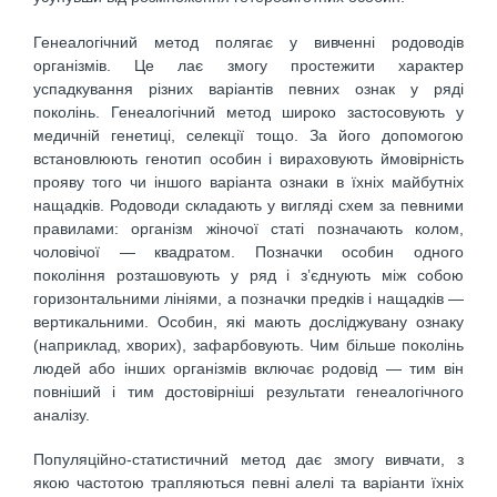
Генеалогічний метод полягає у вивченні родоводів
організмів. Це лає змогу простежити характер
успадкування різних варіантів певних ознак у ряді
поколінь. Генеалогічний метод широко застосовують у
медичній генетиці, селекції тощо. За його допомогою
встановлюють генотип особин і вираховують ймовірність
прояву того чи іншого варіанта ознаки в їхніх майбутніх
нащадків. Родоводи складають у вигляді схем за певними
правилами: організм жіночої статі позначають колом,
чоловічої — квадратом. Позначки особин одного
покоління розташовують у ряд і з’єднують між собою
горизонтальними лініями, а позначки предків і нащадків —
вертикальними. Особин, які мають досліджувану ознаку
(наприклад, хворих), зафарбовують. Чим більше поколінь
людей або інших організмів включає родовід — тим він
повніший і тим достовірніші результати генеалогічного
аналізу.
Популяційно-статистичний метод дає змогу вивчати, з
якою частотою трапляються певні алелі та варіанти їхніх