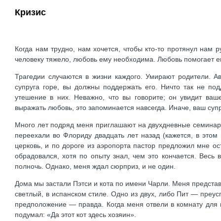
Кризис
Когда нам трудно, нам хочется, чтобы кто-то протянул нам
человеку тяжело, любовь ему необходима. Любовь помогает е
Трагедии случаются в жизни каждого. Умирают родители. А
супруга горе, вы должны поддержать его. Ничто так не по
утешение в них. Неважно, что вы говорите; он увидит ваш
выражать любовь, это запоминается навсегда. Иначе, ваш супр
Много лет подряд меня приглашают на двухдневные семинары
переехали во Флориду двадцать лет назад (кажется, в это
церковь, и по дороге из аэропорта пастор предложил мне ост
обрадовался, хотя по опыту знал, чем это кончается. Весь
полночь. Однако, меня ждал сюрприз, и не один.
Дома мы застали Пэтси и кота по имени Чарли. Меня представ
светлый, в испанском стиле. Одно из двух, либо Пит — преус
предположение — правда. Когда меня отвели в комнату для г
подумал: «Да этот кот здесь хозяин».