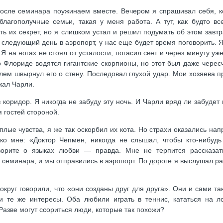
после семинара поужинаем вместе. Вечером я спрашивал себя, ко
благополучные семьи, такая у меня работа. А тут, как будто вс
ть их секрет, но я слишком устал и решил подумать об этом завт
 следующий день в аэропорт, у нас еще будет время поговорить. 
Я на ногах не стоял от усталости, погасил свет и через минуту уж
о Флориде водятся гигантские скорпионы, но этот был даже черес
лем швырнул его о стену. Последовал глухой удар. Мои хозяева 
жал Чарли.
 коридор. Я никогда не забуду эту ночь. И Чарли вряд ли забудет
я гостей стороной.
еплые чувства, я же так оскорбил их кота. Но страхи оказались на
ко мне: «Доктор Чепмен, никогда не слышал, чтобы кто-нибудь
оворите о языках любви — правда. Мне не терпится рассказа
семинара, и мы отправились в аэропорт. По дороге я выслушал ра
округ говорили, что «они созданы друг для друга». Они и сами та
 те же интересы. Оба любили играть в теннис, кататься на ло
Разве могут ссориться люди, которые так похожи?