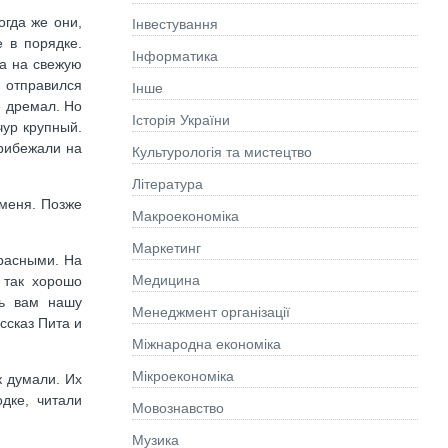
гда же они,
Інвестування
е в порядке.
Інформатика
ра на свежую
Я отправился
Інше
е дремал. Но
Історія України
чур крупный.
прибежали на
Культурологія та мистецтво
Літературa
 меня. Позже
Макроекономіка
Маркетинг
прасными. На
Медицина
 так хорошо
ть вам нашу
Менеджмент організації
ссказ Пита и
Міжнародна економіка
Мікроекономіка
к думали. Их
дке, читали
Мовознавство
Музика