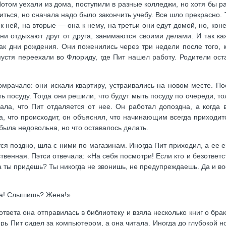
Потом уехали из дома, поступили в разные колледжи, но хотя бы ра
ться, но сначала надо было закончить учебу. Все шло прекрасно. 
 ней, на вторые — она к нему, на третьи они едут домой, но, кон
они отдыхают друг от друга, занимаются своими делами. И так к
к дни рождения. Они поженились через три недели после того, 
стя переехали во Флориду, где Пит нашел работу. Родители ост
омрачало: они искали квартиру, устраивались на новом месте. П
ть посуду. Тогда они решили, что будут мыть посуду по очереди, тол
вала, что Пит отдаляется от нее. Он работал допоздна, а когда
а, что происходит, он объяснял, что начинающим всегда приходит
была недовольна, но что оставалось делать.
тся поздно, шла с ними по магазинам. Иногда Пит приходил, а ее 
ственная. Пэтси отвечала: «На себя посмотри! Если кто и безответс
гда ты придешь? Ты никогда не звонишь, не предупреждаешь. Да и в
ена! Слышишь? Жена!»
ответа она отправилась в библиотеку и взяла несколько книг о брак
ь Пит сидел за компьютером, а она читала. Иногда до глубокой н