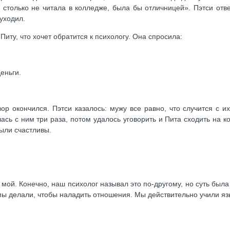
ы столько не читала в колледже, была бы отличницей». Пэтси отв
 уходил.
иту, что хочет обратится к психологу. Она спросила:
еньги.
ор окончился. Пэтси казалось: мужу все равно, что случится с и
сь с ним три раза, потом удалось уговорить и Пита сходить на к
ыли счастливы.
мой. Конечно, наш психолог называл это по-другому, но суть была 
 мы делали, чтобы наладить отношения. Мы действительно учили язы