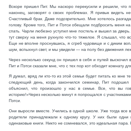
Вскоре пришел Пит. Мы наскоро перекусили и решили, что 
наконец, заговорят о своих проблемах. Я привык видеть не
Счастливый брак. Даже подозрительно. Мне хотелось разгада
голову. Кроме того, Пит и Пэтси обещали подбросить меня на
спать. Чарли любезно уступил мне постель и вышел за дверь. 
тут сверху на меня рухнуло что-то тяжелое. Я слышал, что в
Еще не вполне проснувшись, я сгреб чудовище и с диким воп
шум, вспыхнул свет, и мы увидели — на полу без движения ле
Через несколько секунд он пришел в себя и пулей выскочил в
Пит и Пэтси сказали мне, что с тех пор кот обходит комнату дл
Я думал, вряд ли кто-то из этой семьи будет питать ко мне т
следующий день, когда закончился семинар, Пит подошел 
объяснил, что произошло у нас в семье. Все, что вы г
историю!»Через несколько минут я попрощался с участниками 
Пэтси.
Они выросли вместе. Учились в одной школе. Уже тогда все в
родители принадлежали к одному кругу. У них были одни и
одинаковые книги. Никто не сомневался, это идеальная пара. 