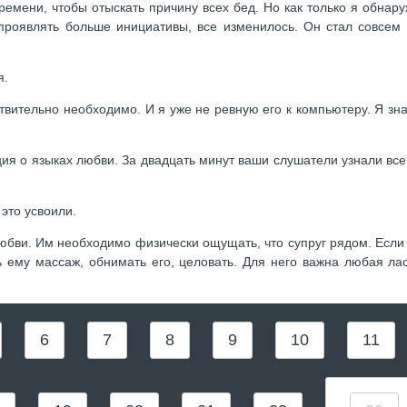
емени, чтобы отыскать причину всех бед. Но как только я обнару
 проявлять больше инициативы, все изменилось. Он стал совсем
я.
твительно необходимо. И я уже не ревную его к компьютеру. Я зн
ция о языках любви. За двадцать минут ваши слушатели узнали все
 это усвоили.
любви. Им необходимо физически ощущать, что супруг рядом. Если
ь ему массаж, обнимать его, целовать. Для него важна любая лас
6
7
8
9
10
11