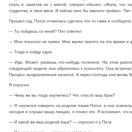
спать и, заметив ее с книгой, говорил обычно: «Жаль, что т
студентка, я твоя жена. И сейчас мне бы хватило тройки». Пит
Прошел год, Пэтси отчаялась сделать что-то сама и сообщила П
— Ты пойдешь со мной? Пит ответил:
— Мне психолог не нужен. Мне жалко тратить на это время и д
— Тогда я пойду одна.
— Иди. Может, узнаешь что-нибудь полезное. На этом разгов
следующей неделе она обратилась к психологу. Она встречала
Процесс выздоровления начался. А через полгода они вновь б
Я спросил:
— Чему же вы тогда научились? Что спасло ваш брак?
— Я научился говорить на родном языке Пэтси, а она освоила 
сегодня я слушал вашу лекцию, я понял это. Я вспомнил, что
— И какой же ваш родной язык? — спросил я у Пита.