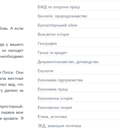
БЖД та охорона праці
Біологія, природознавство
Бухгалтерський облік
бовь. А если
Всесвітня історія
Географія
да у вашего
 он находит
Гроші та кредит
 необходимо
Документознавство, діловодство
Екологія
и Пэтси. Они
ала местная
Економіка підприємства
лал вид, что
Економіка праці
гу далеко за
Економічна історія
 просторный,
Економічна теорія
, первое мое
Етика, естетика
и кровати. Я
ЗЕД, зовнішня політика