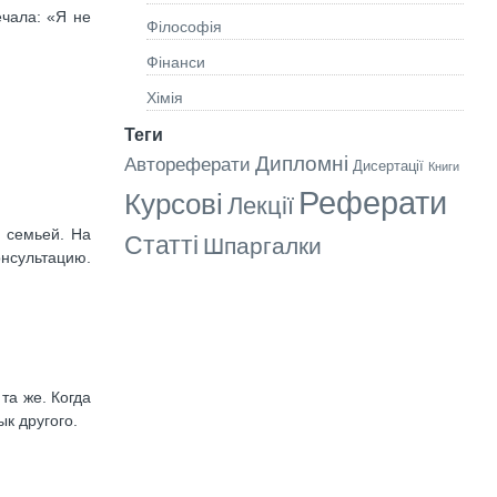
ечала: «Я не
Філософія
Фінанси
Хімія
Теги
Дипломні
Автореферати
Дисертації
Книги
Реферати
Курсові
Лекції
х семьей. На
Статті
Шпаргалки
онсультацию.
та же. Когда
к другого.