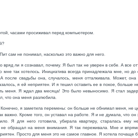
отой, часами просиживал перед компьютером.
й?
 Пит сам не понимал, насколько это важно для него.
 вряд ли я сознавал, почему. Я был так не уверен в себе. А все отт
но мне так хотелось. Инициатива всегда принадлежала мне, но до
 А после свадьбы она, случалось, меня отталкивала. Может, она
залось, я ей неприятен. И я тешил оставить ее в покое, больше н
ять меня. Я ждал два месяца! Это было невыносимо. Я стал заде
л, что она меня разлюбила.
— Конечно, я заметила перемены: он больше не обнимал меня, не ц
к важно. Кроме того, он уставал на работе. Я и не думала, что он ж
ило. Я для него готовила, убирала квартиру, старалась ему н
м не обращал на меня внимания. Я так переживала. Мне и впрям
еприятен. Просто для меня это не самое главное. Я хотела почаще б