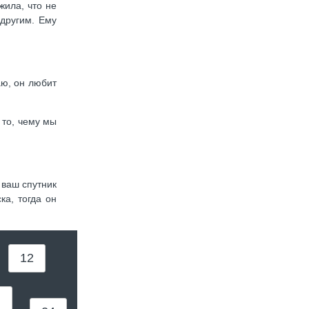
жила, что не
 другим. Ему
аю, он любит
 то, чему мы
 ваш спутник
ка, тогда он
12