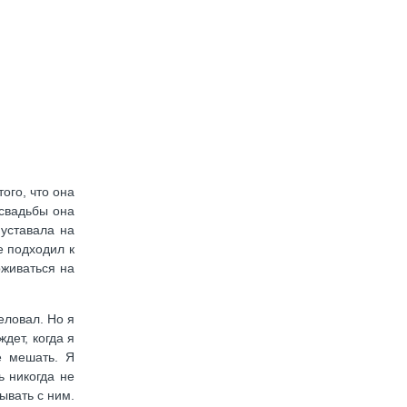
ого, что она
 свадьбы она
 уставала на
е подходил к
рживаться на
еловал. Но я
дет, когда я
е мешать. Я
ь никогда не
ывать с ним.