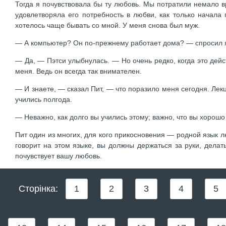
Тогда я почувствовала бы ту любовь. Мы потратили немало вр
удовлетворяла его потребность в любви, как только начала
хотелось чаще бывать со мной. У меня снова был муж.
— А компьютер? Он по-прежнему работает дома? — спросил 
— Да, — Пэтси улыбнулась. — Но очень редко, когда это дейс
меня. Ведь он всегда так внимателен.
— И знаете, — сказал Пит, — что поразило меня сегодня. Лек
учились полгода.
— Неважно, как долго вы учились этому; важно, что вы хорошо
Пит один из многих, для кого прикосновения — родной язык 
говорит на этом языке, вы должны держаться за руки, делат
почувствует вашу любовь.
Сторінка:
1
2
3
4
5