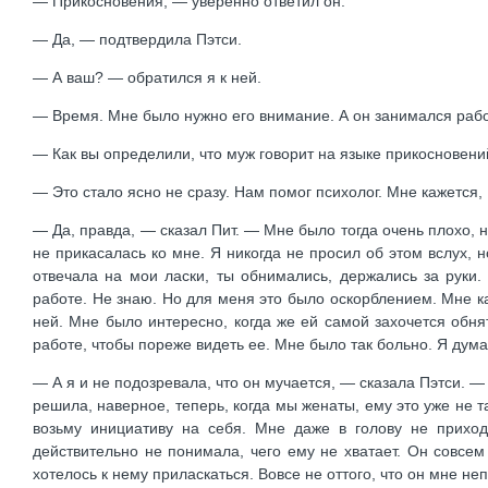
— Прикосновения, — уверенно ответил он.
— Да, — подтвердила Пэтси.
— А ваш? — обратился я к ней.
— Время. Мне было нужно его внимание. А он занимался раб
— Как вы определили, что муж говорит на языке прикосновени
— Это стало ясно не сразу. Нам помог психолог. Мне кажется,
— Да, правда, — сказал Пит. — Мне было тогда очень плохо, но
не прикасалась ко мне. Я никогда не просил об этом вслух, 
отвечала на мои ласки, ты обнимались, держались за руки.
работе. Не знаю. Но для меня это было оскорблением. Мне ка
ней. Мне было интересно, когда же ей самой захочется обн
работе, чтобы пореже видеть ее. Мне было так больно. Я дума
— А я и не подозревала, что он мучается, — сказала Пэтси. 
решила, наверное, теперь, когда мы женаты, ему это уже не та
возьму инициативу на себя. Мне даже в голову не приход
действительно не понимала, чего ему не хватает. Он совсе
хотелось к нему приласкаться. Вовсе не оттого, что он мне н