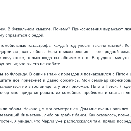
 руку. В буквальном смысле. Почему? Прикосновения выражают лю
му справиться с бедой.
втомобильные катастрофы каждый год уносят тысячи жизней. Ког
ддерживает, как любовь. Если прикосновения — его родной язык,
е сочувствие, только когда вы обнимете его. В трудные минуты
уг решит, что вы его не любите.
 во Флориду. В один из таких приездов я познакомился с Питом 
м штате все приезжие) и давно обжились. Мой семинар спонсиров
ановиться не в гостинице, а у его прихожан, Пита и Пэтси. Я сде
 вечер мне придется решать их семейные проблемы и спать я ля
или обоим. Наконец, я мог осмотреться. Дом мне очень нравился,
певающий бизнесмен, либо он грабит банки. Как оказалось, позже
остей, я увидел, что Чарли уже расположился там, прямо посред