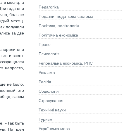
з в месяц, а
Педагогіка
Три года они
ечно, больше
Податки, податкова система
аждый месяц.
Політика, політологія
как получили
ались за две
Політична економіка
Право
оспорили они
Психологія
ько и всего.
 возвращался
Регіональна економіка, РПС
ся непросто,
Реклама
Релігія
еще не было.
твенный, это
Соціологія
ообще, зачем
Страхування
Технічні науки
Туризм
е. «Так быть
Українська мова
очи. Пит шел