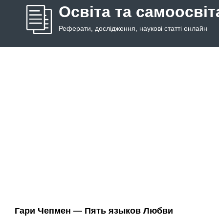
Освіта та самоосвіт
Реферати, дослідження, наукові статті онлайн
Гари Чепмен — Пять языков Любви