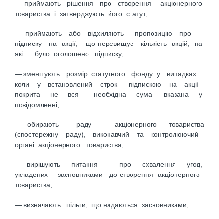
— приймають рішення про створення акціонерного
товариства і затверджують його статут;
— приймають або відхиляють пропозицію про
підписку на акції, що перевищує кількість акцій, на
які було оголошено підписку;
— зменшують розмір статутного фонду у випадках,
коли у встановлений строк підпискою на акції
покрита не вся необхідна сума, вказана у
повідомленні;
— обирають раду акціонерного товариства
(спостережну раду), виконавчий та контролюючий
органі акціонерного товариства;
— вирішують питання про схвалення угод,
укладених засновниками до створення акціонерного
товариства;
— визначають пільги, що надаються засновниками;