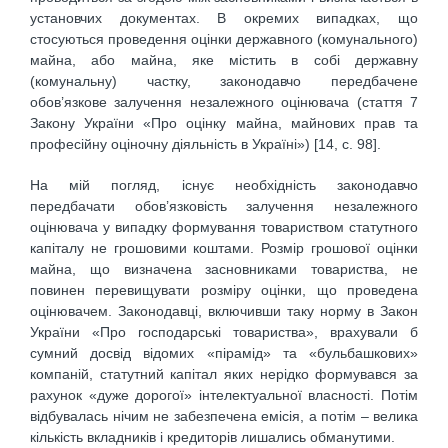
установчих документах. В окремих випадках, що
стосуються проведення оцінки державного (комунального)
майна, або майна, яке містить в собі державну
(комунальну) частку, законодавчо передбачене
обов’язкове залучення незалежного оцінювача (стаття 7
Закону України «Про оцінку майна, майнових прав та
професійну оціночну діяльність в Україні») [14, с. 98].
На мій погляд, існує необхідність законодавчо
передбачати обов’язковість залучення незалежного
оцінювача у випадку формування товариством статутного
капіталу не грошовими коштами. Розмір грошової оцінки
майна, що визначена засновниками товариства, не
повинен перевищувати розміру оцінки, що проведена
оцінювачем. Законодавці, включивши таку норму в Закон
України «Про господарські товариства», врахували б
сумний досвід відомих «пірамід» та «бульбашкових»
компаній, статутний капітал яких нерідко формувався за
рахунок «дуже дорогої» інтелектуальної власності. Потім
відбувалась нічим не забезпечена емісія, а потім – велика
кількість вкладників і кредиторів лишались обманутими.