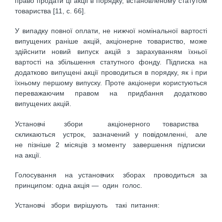
право продати ці акції в порядку, встановленому статутом
товариства [11, с. 66].
У випадку повної оплати, не нижчої номінальної вартості
випущених раніше акцій, акціонерне товариство, може
здійснити новий випуск акцій з зарахуванням їхньої
вартості на збільшення статутного фонду. Підписка на
додатково випущені акції проводиться в порядку, як і при
їхньому першому випуску. Проте акціонери користуються
переважаючим правом на придбання додатково
випущених акцій.
Установчі збори акціонерного товариства
скликаються устрок, зазначений у повідомленні, але
не пізніше 2 місяців з моменту завершення підписки
на акції.
Голосування на установчих зборах проводиться за
принципом: одна акція — один голос.
Установчі збори вирішують такі питання: