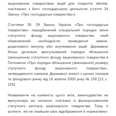
акціонерним товариством акцій для покриття збитків,
пов’язаних з його господарською діяльністю (стаття 34
Закону «Про господарські товариства»).
Статтями 38, 39 Закону України «Про господарські
товариства» передбачений спеціальний порядок зміни
статутного фонду акціонерного товариства, який
обумовлений необхідністю проведення заміни,
додаткового випуску або анулювання акцій. Державою
більш детально врегульований порядок збільшення
(зменшення) статутного фонду акціонерного товариства в
Положенні «Про порядок збільшення (зменшення) розміру
статутного фонду акціонерного товариства»,
затвердженого наказом Державної комісії з цінних паперів
та фондового ринку від 16 жовтня 2000 року № 158 [13, с.
155].
Незважаючи на наявність цього акта, законодавство не
врегульовує всі питання, пов’язані із функціонуванням
статутного капіталу акціонерного товариства. Тому ті
аспекти, які не знайшли своє відображення в нормативно-