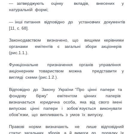
— затверджують оцінку вкладів, внесених у
натуральній формі;
— інші питання відповідно до установчих документів
[11, с. 68].
Законодавством визначено, що вищими керівними
органами емітентів є загальні збори акціонерів
(рис.1.1.).
Функціональне призначення органів управління
акціонерним товариством можна представити у
вигляді схеми (рис.1.2.).
Відповідно до Закону України “Про цінні папери та
фондову біржу” емітентом цінних паперів
визначається юридична особа, яка від свого імені
випускає цінні папери і зобов`язується виконувати
обов”язки, що випливають з умов їх випуску.
Правові норми визначають не лише відповідний
статус загальних зборів, а й вимоги до порядку їх