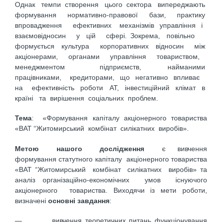
Однак темпи створення цього сектора випереджають
формування нормативно-правової бази, практику
впровадження ефективних механізмів управління і
взаємовідносин у цій сфері. Зокрема, повільно
формується культура корпоративних відносин між
акціонерами, органами управління товариством,
менеджментом підприємств, найманими
працівниками, кредиторами, що негативно впливає
на ефективність роботи АТ, інвестиційний клімат в
країні та вирішення соціальних проблем.
Тема
: «Формування капіталу акціонерного товариства
«ВАТ “Житомирський комбінат силікатних виробів».
Метою нашого дослідження
є вивчення
формування статутного капіталу акціонерного товариства
«ВАТ “Житомирський комбінат силікатних виробів» та
аналіз організаційно-економічних умов існуючого
акціонерного товариства. Виходячи із мети роботи,
визначені
основні завдання
:
— вивчення теоретичних питань функціонування