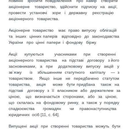
повинні зробити повідомлення про намір створити
акціонерне товариство, здійснити підписку на акції,
провести установчі зори і державну реєстрацію
акціонерного товариства.
Акціонерне товариство має право випуску облігацій
та інших цінних паперів відповідно до законодавства
України про цінні папери і фондову біржу.
Акції купуються учасниками при створенні
акціонерного товариства на підставі договору з його
засновниками, а при додатковому випуску акцій у
зв`язку із збільшенням статутного капіталу — з
товариством. Якщо інше не передбачено статутом
товариства, акція може бути придбана також на
підставі договору з її власником або держателем за
ціною, що визначається сторонами, або за ціною,
що склалась на фондовому ринку, а також у порядку
спадкоємства громадян чи правонаступництва
юридичних осіб [11, с. 64].
Випущені акції при створенні товариства можуть бути