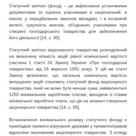
Статутний капітал (фонд) – це зафіксована установчими
документами та оцінена учасниками в національній, а
інколи, у передбачених законом випадках, і в іноземній
валюті, сукупність внесків, об’єднаних учасниками при
створені господарського товариства для забезпечення
його діяльності [14, с. 95].
Статутний капітал акціонерного товариства розподілений
на визначену кількість акцій рівної номінальної вартості
(частина 1 статті 24 Закону України «Про господарські
товариства» від 19 вересня 1991 року). У цій же статті
Закону визначено, що загальна номінальна вартість
випущених акцій становить статутний фонд акціонерного
товариства, який не може бути менше суми, еквівалентної
1250 мінімальним заробітним платам, виходячи із ставки
мінімальної заробітної плати, що діє на момент створення
акціонерного товариства [14, с. 95].
Встановлення мінімального розміру статутного фонду є
прикладом прямого втручання держави у приватноправові
відносини засновників акціонерного товариства. З огляду