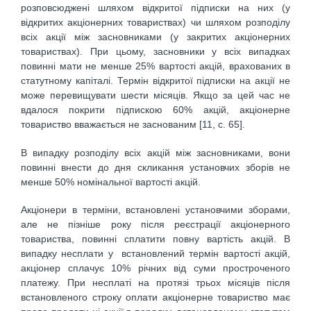
розповсюджені шляхом відкритої підписки на них (у
відкритих акціонерних товариствах) чи шляхом розподілу
всіх акції між засновниками (у закритих акціонерних
товариствах). При цьому, засновники у всіх випадках
повинні мати не менше 25% вартості акцій, врахованих в
статутному капіталі. Термін відкритої підписки на акції не
може перевищувати шести місяців. Якщо за цей час не
вдалося покрити підпискою 60% акцій, акціонерне
товариство вважається не заснованим [11, с. 65].
В випадку розподілу всіх акцій між засновниками, вони
повинні внести до дня скликання установчих зборів не
менше 50% номінальної вартості акцій.
Акціонери в терміни, встановлені установчими зборами,
але не пізніше року після реєстрації акціонерного
товариства, повинні сплатити повну вартість акцій. В
випадку несплати у встановлений термін вартості акцій,
акціонер сплачує 10% річних від суми простроченого
платежу. При несплаті на протязі трьох місяців після
встановленого строку оплати акціонерне товариство має