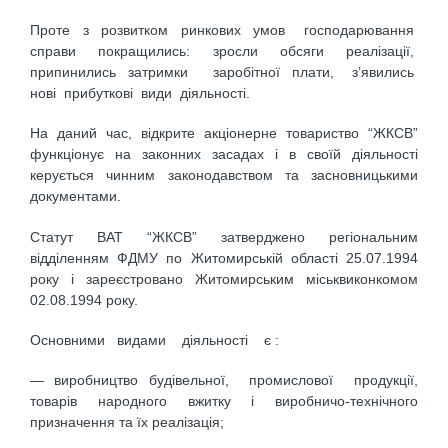
Проте з розвитком ринкових умов господарювання
справи покращились: зросли обсяги реалізації,
припинились затримки заробітної плати, з’явились
нові прибуткові види діяльності.
На даний час, відкрите акціонерне товариство “ЖКСВ”
функціонує на законних засадах і в своїй діяльності
керується чинним законодавством та засновницькими
документами.
Статут ВАТ “ЖКСВ” затверджено регіональним
відділенням ФДМУ по Житомирській області 25.07.1994
року і зареєстровано Житомирським міськвиконкомом
02.08.1994 року.
Основними видами діяльності є :
— виробництво будівельної, промислової продукції,
товарів народного вжитку і виробничо-технічного
призначення та їх реалізація;