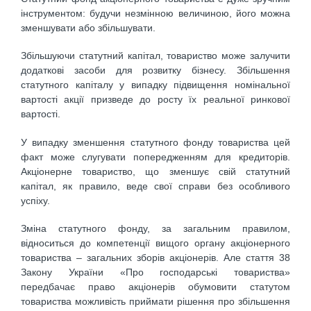
інструментом: будучи незмінною величиною, його можна
зменшувати або збільшувати.
Збільшуючи статутний капітал, товариство може залучити
додаткові засоби для розвитку бізнесу. Збільшення
статутного капіталу у випадку підвищення номінальної
вартості акції призведе до росту їх реальної ринкової
вартості.
У випадку зменшення статутного фонду товариства цей
факт може слугувати попередженням для кредиторів.
Акціонерне товариство, що зменшує свій статутний
капітал, як правило, веде свої справи без особливого
успіху.
Зміна статутного фонду, за загальним правилом,
відноситься до компетенції вищого органу акціонерного
товариства – загальних зборів акціонерів. Але стаття 38
Закону України «Про господарські товариства»
передбачає право акціонерів обумовити статутом
товариства можливість приймати рішення про збільшення