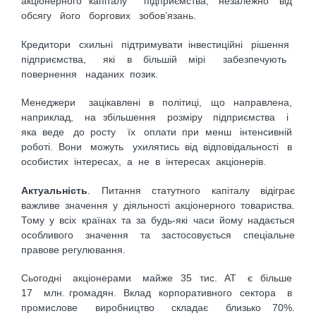
акціонерного капіталу підприємства, незалежно від
обсягу його боргових зобов’язань.
Кредитори схильні підтримувати інвестиційні рішення
підприємства, які в більшій мірі забезпечують
повернення наданих позик.
Менеджери зацікавлені в політиці, що направлена,
наприклад, на збільшення розміру підприємства і
яка веде до росту їх оплати при менш інтенсивній
роботі. Вони можуть ухилятись від відповідальності в
особистих інтересах, а не в інтересах акціонерів.
Актуальність
. Питання статутного капіталу відіграє
важливе значення у діяльності акціонерного товариства.
Тому у всіх країнах та за будь-які часи йому надається
особливого значення та застосовується спеціальне
правове регулювання.
Сьогодні акціонерами майже 35 тис. АТ є більше
17 млн. громадян. Вклад корпоративного сектора в
промислове виробництво складає близько 70%.