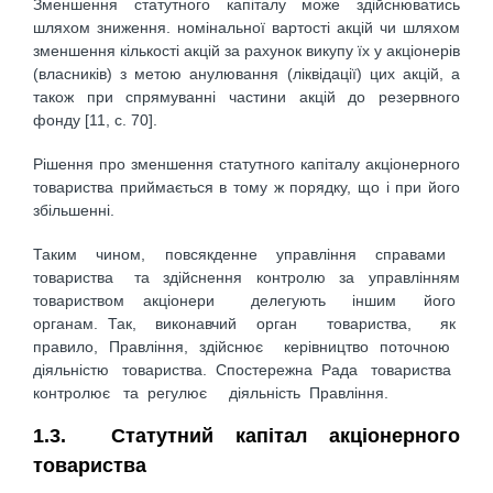
Зменшення статутного капіталу може здійснюватись
шляхом зниження. номінальної вартості акцій чи шляхом
зменшення кількості акцій за рахунок викупу їх у акціонерів
(власників) з метою анулювання (ліквідації) цих акцій, а
також при спрямуванні частини акцій до резервного
фонду [11, с. 70].
Рішення про зменшення статутного капіталу акціонерного
товариства приймається в тому ж порядку, що і при його
збільшенні.
Таким чином, повсякденне управління справами
товариства та здійснення контролю за управлінням
товариством акціонери делегують іншим його
органам. Так, виконавчий орган товариства, як
правило, Правління, здійснює керівництво поточною
діяльністю товариства. Спостережна Рада товариства
контролює та регулює діяльність Правління.
1.3. Статутний капітал акціонерного
товариства