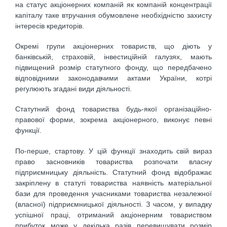
на статус акціонерних компаній як компаній концентрації
капіталу таке втручання обумовлене необхідністю захисту
інтересів кредиторів.
Окремі групи акціонерних товариств, що діють у
банківській, страховій, інвестиційній галузях, мають
підвищений розмір статутного фонду, що передбачено
відповідними законодавчими актами України, котрі
регулюють згадані види діяльності.
Статутний фонд товариства будь-якої організаційно-
правової форми, зокрема акціонерного, виконує певні
функції.
По-перше, стартову. У цій функції знаходить свій вираз
право засновників товариства розпочати власну
підприємницьку діяльність. Статутний фонд відображає
закріплену в статуті товариства наявність матеріальної
бази для проведення учасниками товариства незалежної
(власної) підприємницької діяльності. З часом, у випадку
успішної праці, отриманий акціонерним товариством
прибуток може у декілька разів перевищувати розмір