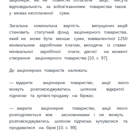
акціонери, які не повністю оплатили акції, несуть
відповідальність за зобов’язаннями товариства також
у межах несплаченої суми.
Загальна номінальна вартість випущених акцій
становить статутний фонд акціонерного товариства,
який не може бути менше суми, еквівалентної 1250
мінімальним заробітним платам, виходячи із ставки
мінімальної заробітної плати, діючої на момент
створення акціонерного товариства [10, с. 97].
До акціонерних товариств належать:
— відкрите акціонерне товариство, акції якого
можуть розповсюджуватись шляхом відкритої
підписки та купівлі-продажу на біржах;
— закрите акціонерне товариство, акції якого
розподіляються між засновниками і не можуть
розповсюджуватись шляхом підписки, купуватися та
продаватися на біржі [10, с. 98].