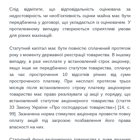
Слід відмітити, що відповідальність оцінювача за
недостовірність чи необ’єктивність оцінки майна має бути
передбачена у договорі, що укладається із оцінювачем. У
протилежному випадку створюються сприятливі умови
для різних махінацій.
Статутний капітал має бути повністю сплачений протягом
року з моменту державної реєстрації товариства. В іншому
випадку, в разі несплати у встановлений строк акціонер,
якщо інше не передбачено статутом товариства, сплачує
за час прострочення 10 відсотків річних від суми
простроченого платежу. При несплаті протягом трьох
місяців після встановленого строку платежу акціонерне
товариство має право реалізувати ці акції у порядку, що
встановлений статутом акціонерного товариства (стаття
33 Закону України «Про господарські товариства») [14, с.
99]. Зазначена норма стимулює акціонера провести повну
оплату акцій під загрозою позбавлення його права
власності на них.
Статутний фонд акціонерного товариства є дуже зручним