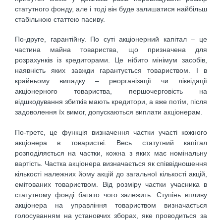
статутного фонду, але і тоді він буде залишатися найбільш
стабільною статтею пасиву.
По-друге, гарантійну. По суті акціонерний капітал – це
частина майна товариства, що призначена для
розрахунків із кредиторами. Це нібито мінімум засобів,
наявність яких завжди гарантується товариством. І в
крайньому випадку – реорганізації чи ліквідації
акціонерного товариства, першочерговість на
відшкодування збитків мають кредитори, а вже потім, після
задоволення їх вимог, допускаються виплати акціонерам.
По-третє, це функція визначення частки участі кожного
акціонера в товаристві. Весь статутний капітал
розподіляється на частки, кожна з яких має номінальну
вартість. Частка акціонера визначається як співвідношення
кількості належних йому акцій до загальної кількості акцій,
емітованих товариством. Від розміру частки учасника в
статутному фонді багато чого залежить. Ступінь впливу
акціонера на управління товариством визначається
голосуванням на установчих зборах, яке проводиться за