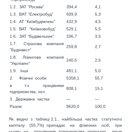
1.2. ЗАТ “Росава”
394,4
4,1
1.3. ВАТ “Електробуд”
509,9
5,3
1.4. АТ “Київбудімпекс”
432,9
4,5
1.5. ВАТ “Київновобуд”
529,1
5,5
1.6. ЗАТ “Будівельник”
336,7
3,5
1.7. Страхова компанія
259,8
2,7
“Будінвест”
1.8. Лізингова компанія
240,5
2,5
“Укрлізинг”
1.9. Інші
481,1
5,0
2. Фізичні особи
5358,1
55,7
в т.ч. працівники
808,1
15,1
підприємства, чол.
3. Державна частка
—
—
Разом
9620,0
100,0
Як видно з таблиці 2.1., найбільша частка статутного
капіталу (55,7%) припадає на фізичних осіб, при
цьому на працівників підприємства припадає лише