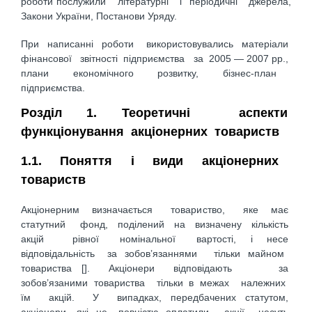
роботи послужили літературні і періодичні джерела,
Закони України, Постанови Уряду.
При написанні роботи використовувались матеріали
фінансової звітності підприємства за 2005 — 2007 рр.,
плани економічного розвитку, бізнес-план
підприємства.
Розділ 1. Теоретичні аспекти
функціонування акціонерних товариств
1.1. Поняття і види акціонерних
товариств
Акціонерним визначається товариство, яке має
статутний фонд, поділений на визначену кількість
акцій рівної номінальної вартості, і несе
відповідальність за зобов’язаннями тільки майном
товариства []. Акціонери відповідають за
зобов’язаними товариства тільки в межах належних
їм акцій. У випадках, передбачених статутом,