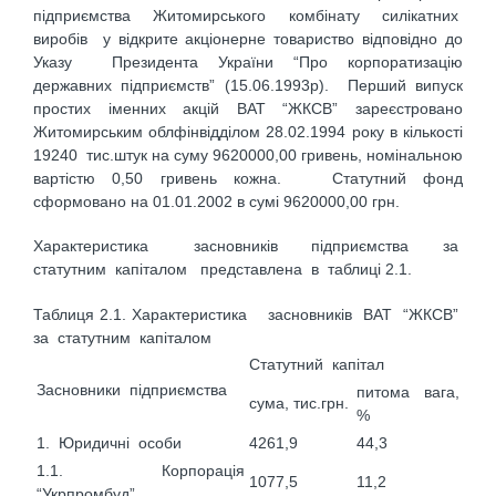
підприємства Житомирського комбінату силікатних
виробів у відкрите акціонерне товариство відповідно до
Указу Президента України “Про корпоратизацію
державних підприємств” (15.06.1993р). Перший випуск
простих іменних акцій ВАТ “ЖКСВ” зареєстровано
Житомирським облфінвідділом 28.02.1994 року в кількості
19240 тис.штук на суму 9620000,00 гривень, номінальною
вартістю 0,50 гривень кожна. Статутний фонд
сформовано на 01.01.2002 в сумі 9620000,00 грн.
Характеристика засновників підприємства за
статутним капіталом представлена в таблиці 2.1.
Таблиця 2.1. Характеристика засновників ВАТ “ЖКСВ”
за статутним капіталом
Статутний капітал
Засновники підприємства
питома вага,
сума, тис.грн.
%
1. Юридичні особи
4261,9
44,3
1.1. Корпорація
1077,5
11,2
“Укрпромбуд”