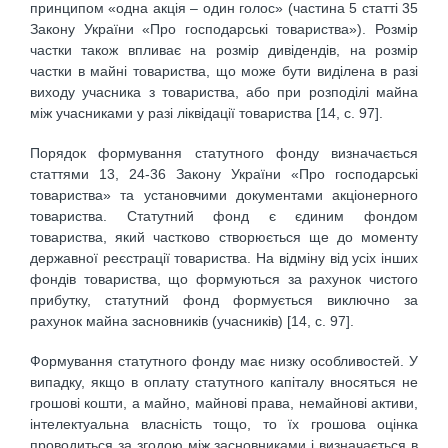
принципом «одна акція – один голос» (частина 5 статті 35
Закону України «Про господарські товариства»). Розмір
частки також впливає на розмір дивідендів, на розмір
частки в майні товариства, що може бути виділена в разі
виходу учасника з товариства, або при розподілі майна
між учасниками у разі ліквідації товариства [14, с. 97].
Порядок формування статутного фонду визначається
статтями 13, 24-36 Закону України «Про господарські
товариства» та установчими документами акціонерного
товариства. Статутний фонд є єдиним фондом
товариства, який частково створюється ще до моменту
державної реєстрації товариства. На відміну від усіх інших
фондів товариства, що формуються за рахунок чистого
прибутку, статутний фонд формується виключно за
рахунок майна засновників (учасників) [14, с. 97].
Формування статутного фонду має низку особливостей. У
випадку, якщо в оплату статутного капіталу вносяться не
грошові кошти, а майно, майнові права, немайнові активи,
інтелектуальна власність тощо, то їх грошова оцінка
проводиться за згодою між засновниками і визначається в