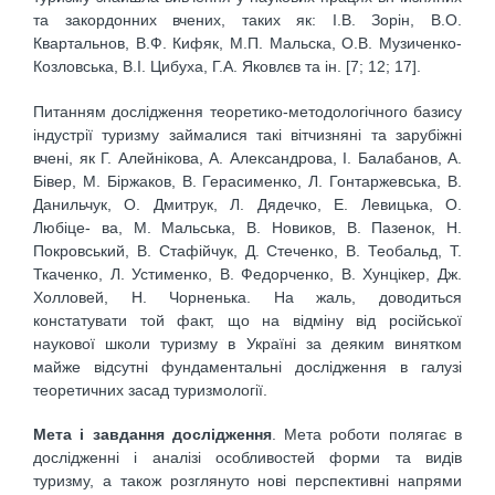
та закордонних вчених, таких як: І.В. Зорін, В.О.
Квартальнов, В.Ф. Кифяк, М.П. Мальска, О.В. Музиченко-
Козловська, В.І. Цибуха, Г.А. Яковлєв та ін. [7; 12; 17].
Питанням дослідження теоретико-методологічного базису
індустрії туризму займалися такі вітчизняні та зарубіжні
вчені, як Г. Алейнікова, А. Александрова, І. Балабанов, А.
Бівер, М. Біржаков, В. Герасименко, Л. Гонтаржевська, В.
Данильчук, О. Дмитрук, Л. Дядечко, Е. Левицька, О.
Любіце- ва, М. Мальська, В. Новиков, В. Пазенок, Н.
Покровський, В. Стафійчук, Д. Стеченко, В. Теобальд, Т.
Ткаченко, Л. Устименко, В. Федорченко, В. Хунцікер, Дж.
Холловей, Н. Чорненька. На жаль, доводиться
констатувати той факт, що на відміну від російської
наукової школи туризму в Україні за деяким винятком
майже відсутні фундаментальні дослідження в галузі
теоретичних засад туризмології.
Мета і завдання дослідження
. Мета роботи полягає в
дослідженні і аналізі особливостей форми та видів
туризму, а також розглянуто нові перспективні напрями