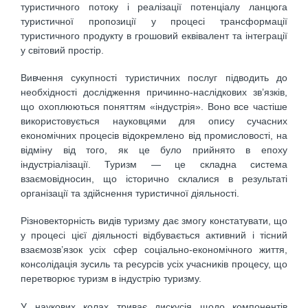
туристичного потоку і реалізації потенціалу ланцюга
туристичної пропозиції у процесі трансформації
туристичного продукту в грошовий еквівалент та інтеграції
у світовий простір.
Вивчення сукупності туристичних послуг підводить до
необхідності дослідження причинно-наслідкових зв’язків,
що охоплюються поняттям «індустрія». Воно все частіше
використовується науковцями для опису сучасних
економічних процесів відокремлено від промисловості, на
відміну від того, як це було прийнято в епоху
індустріалізації. Туризм — це складна система
взаємовідносин, що історично склалися в результаті
організації та здійснення туристичної діяльності.
Різновекторність видів туризму дає змогу констатувати, що
у процесі цієї діяльності відбувається активний і тісний
взаємозв’язок усіх сфер соціально-економічного життя,
консолідація зусиль та ресурсів усіх учасників процесу, що
перетворює туризм в індустрію туризму.
У наукових колах триває дискусія щодо компонентів