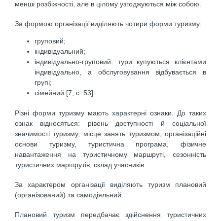
менші розбіжності, але в цілому узгоджуються між собою.
За формою організації виділяють чотири форми туризму:
груповий;
індивідуальний;
індивідуально-груповий: тури купуються клієнтами
індивіду­ально, а обслуговування відбувається в
групі;
сімейний [7, c. 53].
Різні форми туризму мають характерні ознаки. До таких
ознак відносяться: рівень доступності й соціальної
значимості туризму, місце занять туризмом, організаційні
основи туризму, туристична програма, фізичне
навантаження на туристичному маршруті, сезонність
туристичних маршрутів, склад учасників.
За характером організації виділяють туризм плановий
(організований) та самодіяльний.
Плановий туризм передбачає здійснення туристичних