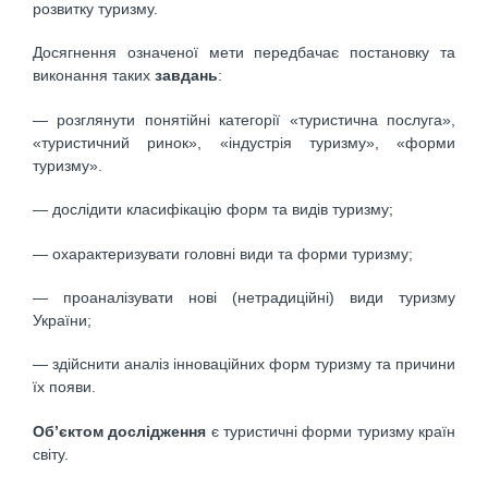
розвитку туризму.
Досягнення означеної мети передбачає постановку та
виконання таких
завдань
:
— розглянути понятійні категорії «туристична послуга»,
«туристичний ринок», «індустрія туризму», «форми
туризму».
— дослідити класифікацію форм та видів туризму;
— охарактеризувати головні види та форми туризму;
— проаналізувати нові (нетрадиційні) види туризму
України;
— здійснити аналіз інноваційних форм туризму та причини
їх появи.
Об’єктом дослідження
є туристичні форми туризму країн
світу.