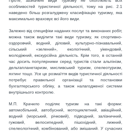
Проте, зазначені види туризму не охоплюють всіх
особливостей туристичної діяльності, тому на рис. 2.1
наведено більш розгалуджену класифікацію туризму, яка
максимально враховує всі його види.
Залежно від специфіки наданих послуг та виконаних робіт,
можна також виділити такі види туризму, як спортивно-
оздоровчий, водний, діловий, культурно-пізнавальний,
сільський «зелений», екологічний, уікендовий,
молодіжний, екскурсійна діяльність. Крім того, в останній
час досить популярними серед туристів стали альпінізм,
дельтапланетаризм, мисливський туризм, спелеотуризм,
яхтинг тощо. Усе це розмаїття видів туристичної діяльності
потребує правильної організації та постановки
бухгалтерського обліку, а також налагодженої системи
внутрішнього контролю.
М.П. Крачило поділяє туризм на такі форми:
автомобільний, автобусний, мотоциклетний, авіаційний,
водний (морський, річковий), підводний, залізничний,
гужовий, велосипедний, пішохідний, лижний,
спелеологічний, комбінований, або змішаний. У сучасних