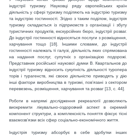
індустрії туризму. Науковці ряду європейських країн
діяльність у сфері туризму поділяють на індустрію туризму
та індустрію гостинності. Згідно з таким поділом, індустрія
туризму складається із підприємств з організації і збуту
туристичних продуктів, екскурсійних бюро, індустрії розваг.
До індустрії гостинності відносяться послуги з розміщення,
харчування тощо [18]. Іншими словами, до індустрії
гостинності належать ті галузі, діяльність яких спрямована
на надання послуг, супутніх з організацією подорожі.
Представник російської наукової думки В. Квартальнов до
індустрії туризму відносить сукупність діяльності туропера
торів і турагенств, які своєю діяльністю приводять у дію
інші фактори виробництва в туризмі, пов’язані з сектором
перевезень, розміщення, харчування та розваг [13, с. 44].
Роботи в напрямі дослідження рекреалогії дозволяють
виокремити лікувально-оздоровчий аспект в окремий
компонент структури, а комплексність поняття фіксує тісні
взаємозв’язки всіх сфер соціально-економічного життя.
Індустрія туризму абсорбує в себе здобутки інших