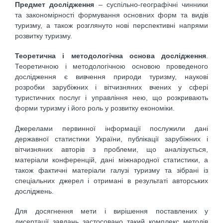
Предмет дослідження
– суспільно-географічні чинники
та закономірності формування основних форм та видів
туризму, а також розглянуто нові перспективні напрями
розвитку туризму.
Теоретична і методологічна основа дослідження
.
Теоретичною і методологічною основою проведеного
дослідження є вивчення природи туризму, наукові
розробки зарубіжних і вітчизняних вчених у сфері
туристичних послуг і управління нею, що розкривають
форми туризму і його роль у розвитку економіки.
Джерелами первинної інформації послужили дані
державної статистики України, публікації зарубіжних і
вітчизняних авторів з проблеми, що аналізується,
матеріали конференцій, дані міжнародної статистики, а
також фактичні матеріали галузі туризму та зібрані із
спеціальних джерел і отримані в результаті авторських
досліджень.
Для досягнення мети і вирішення поставлених у
дисертації завдань застосовано такий комплекс методів