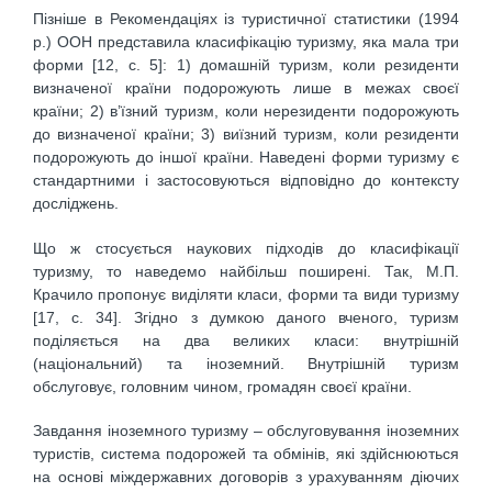
Пізніше в Рекомендаціях із туристичної статистики (1994
р.) ООН представила класифікацію туризму, яка мала три
форми [12, с. 5]: 1) домашній туризм, коли резиденти
визначеної країни подорожують лише в межах своєї
країни; 2) в’їзний туризм, коли нерезиденти подорожують
до визначеної країни; 3) виїзний туризм, коли резиденти
подорожують до іншої країни. Наведені форми туризму є
стандартними і застосовуються відповідно до контексту
досліджень.
Що ж стосується наукових підходів до класифікації
туризму, то наведемо найбільш поширені. Так, М.П.
Крачило пропонує виділяти класи, форми та види туризму
[17, с. 34]. Згідно з думкою даного вченого, туризм
поділяється на два великих класи: внутрішній
(національний) та іноземний. Внутрішній туризм
обслуговує, головним чином, громадян своєї країни.
Завдання іноземного туризму – обслуговування іноземних
туристів, система подорожей та обмінів, які здійснюються
на основі міждержавних договорів з урахуванням діючих