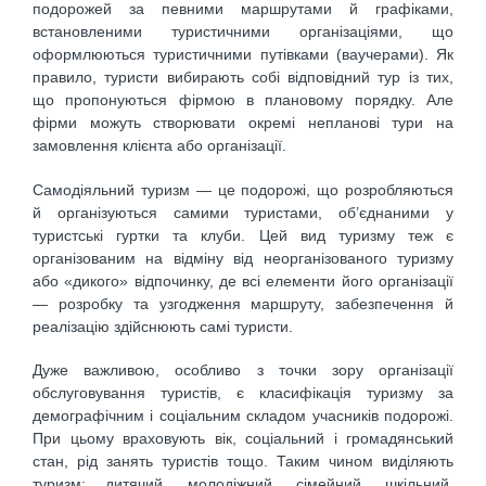
подорожей за певними маршрутами й графіками,
встановленими туристичними організаціями, що
оформлюються туристичними путівками (ваучерами). Як
правило, туристи вибирають собі відповідний тур із тих,
що пропонуються фірмою в плановому порядку. Але
фірми можуть ство­рювати окремі непланові тури на
замовлення клієнта або організації.
Самодіяльний туризм — це подорожі, що розробляються
й організуються самими туристами, об’єднаними у
туристські гуртки та клуби. Цей вид туризму теж є
організованим на відміну від неор­ганізованого туризму
або «дикого» відпочинку, де всі елементи його організації
— розробку та узгодження маршруту, забезпечення й
реалізацію здійснюють самі туристи.
Дуже важливою, особливо з точки зору організації
обслуговування туристів, є класифікація туризму за
демографічним і соціальним складом учасників подорожі.
При цьому враховують вік, соціальний і громадянський
стан, рід занять туристів тощо. Таким чином виділяють
туризм: дитячий, молодіжний, сімейний, шкільний,