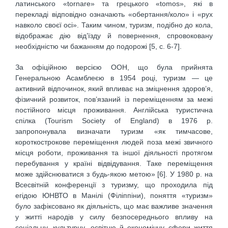
латинського «tornare» та грецького «tomos», які в
перекладі відповідно означають «обертання/коло» і «рух
навколо своєї осі». Таким чином, туризм, подібно до кола,
відображає дію від’їзду й повернення, спровоковану
необхідністю чи бажанням до подорожі [5, с. 6-7].
За офіційною версією ООН, що була прийнята
Генеральною Асамблеєю в 1954 році, туризм — це
активний відпочинок, який впливає на зміцнення здоров’я,
фізичний розвиток, пов’язаний із переміщенням за межі
постійного місця проживання. Англійська туристична
спілка (Tourism Society of England) в 1976 р.
запропонувала визначати туризм «як тимчасове,
короткострокове переміщення людей поза межі звичного
місця роботи, проживання та іншої діяльності протягом
перебування у країні відвідування. Таке переміщення
може здійснюватися з будь-якою метою» [6]. У 1980 р. на
Всесвітній конференції з туризму, що проходила під
егідою ЮНВТО в Манілі (Філіппіни), поняття «туризм»
було зафіксовано як діяльність, що має важливе значення
у житті народів у силу безпосереднього впливу на
соціальну, культурну, освітню й економічну сфери життя