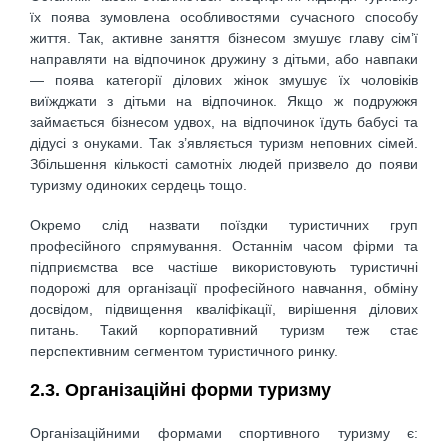
їх поя­ва зумовлена особливостями сучасного способу
життя. Так, активне заняття бізнесом змушує главу сім’ї
направляти на відпочинок дру­жину з дітьми, або навпаки
— поява категорії ділових жінок змушує їх чоловіків
виїжджати з дітьми на відпочинок. Якщо ж подружжя
займається бізнесом удвох, на відпочинок їдуть бабусі та
дідусі з ону­ками. Так з’являється туризм неповних сімей.
Збільшення кількості самотніх людей призвело до появи
туризму одиноких сердець тощо.
Окремо слід назвати поїздки туристичних груп
професійного спрямування. Останнім часом фірми та
підприємства все частіше використовують туристичні
подорожі для організації професійного навчання, обміну
досвідом, підвищення кваліфікації, вирішення ділових
питань. Такий корпоративний туризм теж стає
перспективним сегментом туристичного ринку.
2.3. Організаційні форми туризму
Організаційними формами спортивного туризму є: