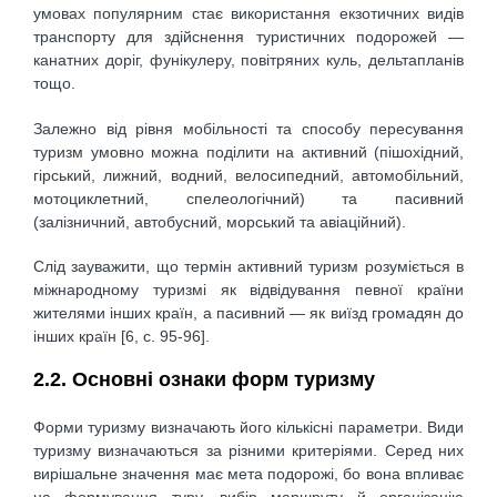
умовах популярним стає використання екзотичних видів
транспорту для здійснення туристичних подорожей —
канатних доріг, фунікулеру, повітряних куль, дельтапланів
тощо.
Залежно від рівня мобільності та способу пересування
туризм умовно можна поділити на активний (пішохідний,
гірський, лижний, водний, велосипедний, автомобільний,
мотоциклетний, спелеологічний) та пасивний
(залізничний, автобусний, морський та авіаційний).
Слід зауважити, що термін активний туризм розуміється в
міжнародному туризмі як відвідування певної країни
жителями інших країн, а пасивний — як виїзд громадян до
інших країн [6, c. 95-96].
2.2. Основні ознаки форм туризму
Форми туризму визначають його кількісні параметри. Види
туризму визначаються за різними критеріями. Серед них
вирішальне значення має мета подорожі, бо вона впливає