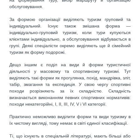
на формування туру, вибір маршруту й організацію
обслуговування.
За формою організації виділяють туризм груповий та
індивідуальний. Існує також змішана форма —
індивідуально-груповий туризм, коли тури купуються
клієнтами індивідуально, а обслуговування відбувається в
групі. Деякі спеціалісти окремо виділяють ще й сімейний
туризм як форму подорожі.
Дещо іншим є поділ на види й форми туристичної
діяльності у масовому та спортивному туризмі. Тут
виділяють такі форми як прогулянка, похід, мандрівка, зліт,
табір, змагання та експедиція. У свою чергу спортивні
походи розрізняють за їх складністю. Складність
визначається виконанням певних спортивних нормативів:
походи некатегорійні, І, II, III, IV, V і VI категорії.
Практично неможливо виділити форми та види туризму в
їх чистому вигляді, тому немає в світі єдиної класифікації.
Ті, що існують в спеціальній літературі, мають більші або