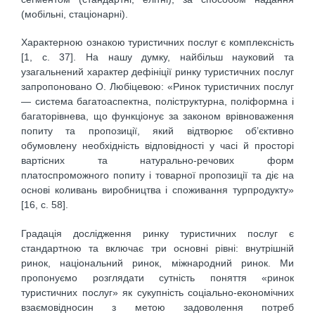
(мобільні, стаціонарні).
Характерною ознакою туристичних послуг є комплексність
[1, с. 37]. На нашу думку, найбільш науковий та
узагальнений характер дефініції ринку туристичних послуг
запропоновано О. Любіцевою: «Ринок туристичних послуг
— система багатоаспектна, поліструктурна, поліформна і
багаторівнева, що функціонує за законом врівноваження
попиту та пропозиції, який відтворює об’єктивно
обумовлену необхідність відповідності у часі й просторі
вартісних та натурально-речових форм
платоспроможного попиту і товарної пропозиції та діє на
основі коливань виробництва і споживання турпродукту»
[16, с. 58].
Градація дослідження ринку туристичних послуг є
стандартною та включає три основні рівні: внутрішній
ринок, національний ринок, міжнародний ринок. Ми
пропонуємо розглядати сутність поняття «ринок
туристичних послуг» як сукупність соціально-економічних
взаємовідносин з метою задоволення потреб