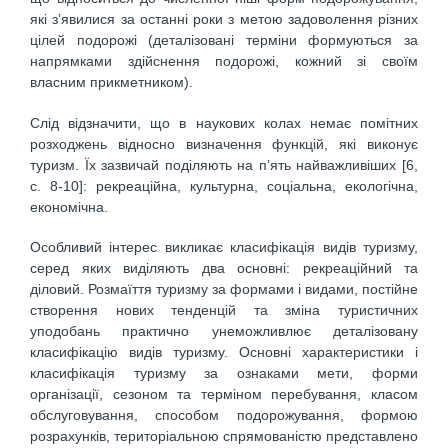
які з’явилися за останні роки з метою задоволення різних
цілей подорожі (деталізовані терміни формуються за
напрямками здійснення подорожі, кожний зі своїм
власним прикметником).
Слід відзначити, що в наукових колах немає помітних
розходжень відносно визначення функцій, які виконує
туризм. Їх зазвичай поділяють на п’ять найважливіших [6,
с. 8-10]: рекреаційна, культурна, соціальна, екологічна,
економічна.
Особливий інтерес викликає класифікація видів туризму,
серед яких виділяють два основні: рекреаційний та
діловий. Розмаїття туризму за формами і видами, постійне
створення нових тенденцій та зміна туристичних
уподобань практично унеможливлює деталізовану
класифікацію видів туризму. Основні характеристики і
класифікація туризму за ознаками мети, форми
організації, сезоном та терміном перебування, класом
обслуговування, способом подорожування, формою
розрахунків, територіальною спрямованістю представлено