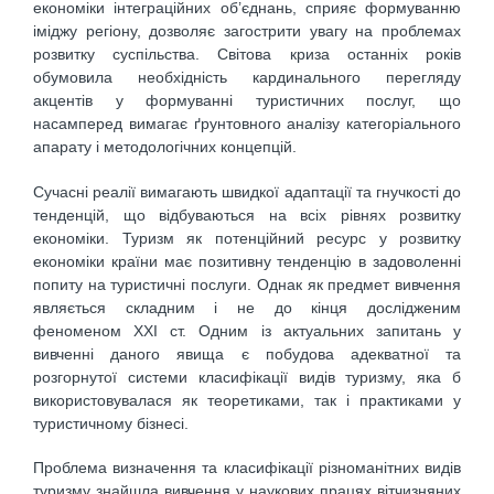
економіки інтеграційних об’єднань, сприяє формуванню
іміджу регіону, дозволяє загострити увагу на проблемах
розвитку суспільства. Світова криза останніх років
обумовила необхідність кардинального перегляду
акцентів у формуванні туристичних послуг, що
насамперед вимагає ґрунтовного аналізу категоріального
апарату і методологічних концепцій.
Сучасні реалії вимагають швидкої адаптації та гнучкості до
тенденцій, що відбуваються на всіх рівнях розвитку
економіки. Туризм як потенційний ресурс у розвитку
економіки країни має позитивну тенденцію в задоволенні
попиту на туристичні послуги. Однак як предмет вивчення
являється складним і не до кінця дослідженим
феноменом ХХІ ст. Одним із актуальних запитань у
вивченні даного явища є побудова адекватної та
розгорнутої системи класифікації видів туризму, яка б
використовувалася як теоретиками, так і практиками у
туристичному бізнесі.
Проблема визначення та класифікації різноманітних видів
туризму знайшла вивчення у наукових працях вітчизняних