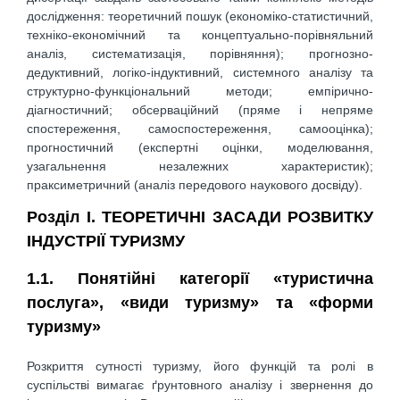
дослідження: теоретичний пошук (економіко-статистичний,
техніко-економічний та концептуально-порівняльний
аналіз, систематизація, порівняння); прогнозно-
дедуктивний, логіко-індуктивний, системного аналізу та
структурно-функціональний методи; емпірично-
діагностичний; обсерваційний (пряме і непряме
спостереження, самоспостереження, самооцінка);
прогностичний (експертні оцінки, моделювання,
узагальнення незалежних характеристик);
праксиметричний (аналіз передового наукового досвіду).
Розділ І. ТЕОРЕТИЧНІ ЗАСАДИ РОЗВИТКУ
ІНДУСТРІЇ ТУРИЗМУ
1.1. Понятійні категорії «туристична
послуга», «види туризму» та «форми
туризму»
Розкриття сутності туризму, його функцій та ролі в
суспільстві вимагає ґрунтовного аналізу і звернення до