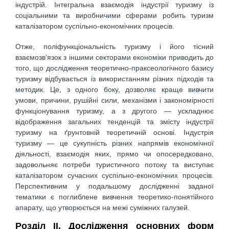
індустрій. Інтегральна взаємодія індустрії туризму із
соціальними та виробничими сферами робить туризм
каталізатором суспільно-економічних процесів.
Отже, поліфункціональність туризму і його тісний
взаємозв’язок з іншими секторами економіки приводить до
того, що дослідження теоретично-праксеологічного базису
туризму відбувається із використанням різних підходів та
методик. Це, з одного боку, дозволяє краще вивчити
умови, причини, рушійні сили, механізми і закономірності
функціонування туризму, а з другого — ускладнює
відображення загальних тенденцій та змісту індустрії
туризму на ґрунтовній теоретичній основі. Індустрія
туризму — це сукупність різних напрямів економічної
діяльності, взаємодія яких, прямо чи опосередковано,
задовольняє потреби туристичного потоку та виступає
каталізатором сучасних суспільно-економічних процесів.
Перспективним у подальшому дослідженні заданої
тематики є поглиблене вивчення теоретико-понятійного
апарату, що утворюється на межі суміжних галузей.
Розділ ІІ. Дослідження основних форм