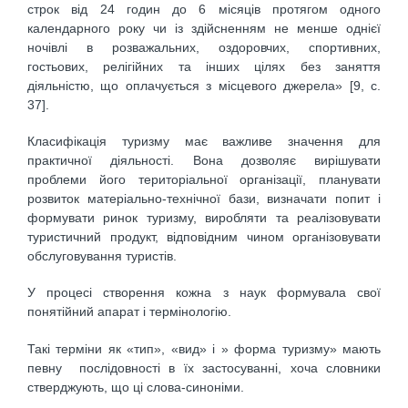
строк від 24 годин до 6 місяців протягом одного
календарного року чи із здійсненням не менше однієї
ночівлі в розважальних, оздоровчих, спортивних,
гостьових, релігійних та інших цілях без заняття
діяльністю, що оплачується з місцевого джерела» [9, с.
37].
Класифікація туризму має важливе значення для
практичної діяльності. Вона дозволяє вирішувати
проблеми його територіаль­ної організації, планувати
розвиток матеріально-технічної бази, визначати попит і
формувати ринок туризму, виробляти та реалізовувати
туристичний продукт, відповідним чином організовувати
обслуговування туристів.
У процесі створення кожна з наук формувала свої
понятійний апарат і термінологію.
Такі терміни як «тип», «вид» і » форма туризму» мають
певну послідовності в їх застосуванні, хоча словники
стверджують, що ці слова-синоніми.