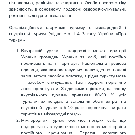
пізнавальна, релігійна та спортивна. Особи похилого віку
здійснюють, в основному, подорожі оздоровчо-лікувальні,
релігійні, культурно-пізнавальні.
Організаційними формами туризму є міжнародний і
внутрішній туризм (згідно статті 4 Закону України «Про
туризм»).
Внутрішній туризм — подорожі в межах території
України громадян України та осіб, які постійно
проживають на її території. Національна грошова
одиниця, яка використовується повсякденно, надалі
залишається засобом платежу, а рідна туристу мова
— засобом спілкування. Такі подорожі порівняно
легко організувати. За деякими оцінками, на частку
внутрішнього туризму припадає 80-90 % усіх
туристичних поїздок, а загальний обсяг витрат на
внутрішній туризм в 5-10 разів перевищує витрати
туристів на міжнародні поїздки.
Міжнародний туризм охоплює поїздки осіб, що
подорожують з туристичною метою за межі країни
постійного проживання. Перетин державного