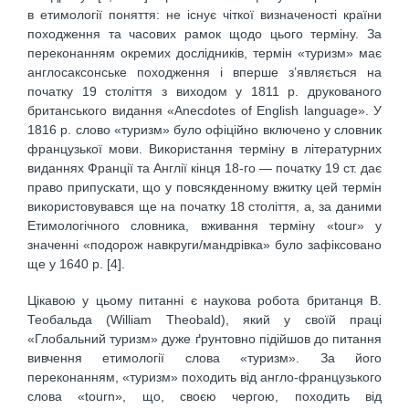
в етимології поняття: не існує чіткої визначеності країни
походження та часових рамок щодо цього терміну. За
переконанням окремих дослідників, термін «туризм» має
англосаксонське походження і вперше з’являється на
початку 19 століття з виходом у 1811 р. друкованого
британського видання «Anecdotes of English language». У
1816 р. слово «туризм» було офіційно включено у словник
французької мови. Використання терміну в літературних
виданнях Франції та Англії кінця 18-го — початку 19 ст. дає
право припускати, що у повсякденному вжитку цей термін
використовувався ще на початку 18 століття, а, за даними
Етимологічного словника, вживання терміну «tour» у
значенні «подорож навкруги/мандрівка» було зафіксовано
ще у 1640 р. [4].
Цікавою у цьому питанні є наукова робота британця В.
Теобальда (William Theobald), який у своїй праці
«Глобальний туризм» дуже ґрунтовно підійшов до питання
вивчення етимології слова «туризм». За його
переконанням, «туризм» походить від англо-французького
слова «tourn», що, своєю чергою, походить від