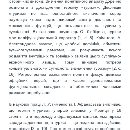
історичних витоків. Вивчення понятійного апарату доречно
розпочати з дослідження терміну «туризм». Дефініція
«туризм» не має одностайного визначення серед
науковців через надто широкий спектр діяльності та
множинність функцій, що покладаються на туризм у
суспільстві. Як зазначає науковець О. Любіцева, туризм
має поліфункціональний характер [1, с. 8]. Крім того, А.
Александрова вважає, що «робочі дефініції, обмежені
вузькогалузевими рамками, не розкривають всього
розмаїття внутрішніх та зовнішніх зв’язків цього суспільно-
економічного явища. Тому виникає потреба
концептуального, чи сутнісного, визначення туризму» [2, с.
16]. Ретроспектива визначення поняття фіксує декілька
офіційних версій, що з часом доповнювалися
функціональною складовою та обмежилися часовими
рамками перебування.
Із наукової праці Л. Устименко та І. Афанасьєва випливає,
що термін «туризм» уперше з’явився у Франції у 18
столітті та в перекладі з французької означає «мандрівка
заради задоволення; а турист — це людина, яка здійснює
мандрівку» [3, с. 10]. Проте можна зафіксувати розбіжності