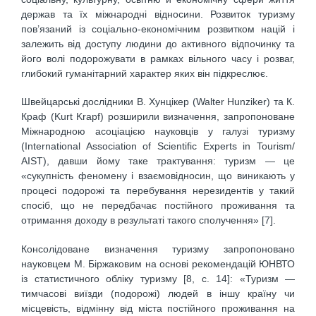
держав та їх міжнародні відносини. Розвиток туризму
пов’язаний із соціально-економічним розвитком націй і
залежить від доступу людини до активного відпочинку та
його волі подорожувати в рамках вільного часу і розваг,
глибокий гуманітарний характер яких він підкреслює.
Швейцарські дослідники В. Хунцікер (Walter Hunziker) та К.
Краф (Kurt Krapf) розширили визначення, запропоноване
Міжнародною асоціацією науковців у галузі туризму
(International Association of Scientific Experts in Tourism/
АІST), давши йому таке трактування: туризм — це
«сукупність феномену і взаємовідносин, що виникають у
процесі подорожі та перебування нерезидентів у такий
спосіб, що не передбачає постійного проживання та
отримання доходу в результаті такого сполучення» [7].
Консолідоване визначення туризму запропоновано
науковцем М. Біржаковим на основі рекомендацій ЮНВТО
із статистичного обліку туризму [8, с. 14]: «Туризм —
тимчасові виїзди (подорожі) людей в іншу країну чи
місцевість, відмінну від міста постійного проживання на