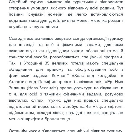
Сімейний туризм вимагає від туристичних підприємств
створен­ня умов для якісного відпочинку всієї родини. Тут
повинні існувати номери, де легко встановлюються
додаткові ліжка для дітей, дитяче меню, містечка розваг і
служба догляду за дітьми.
Сьогодні все активніше звертаються до організації туризму
для інвалідів та осіб з фізичними вадами, для яких
використовуються від­повідним чином обладнані готелі й
транспортні засоби, розробляють­ся спеціальні програми.
Так, в Угорщині 35 великих готелів мають спеціальне
обладнання для прийому та обслуговування осіб з
фізични­ми вадами. Компанії «Хелс енд холідейз», «
Атлантик енд Пасифик тревл» і авіакомпанія «Ер Нью
Зиланд» (Нова Зеландія) пропонують тури на лікування, в
т. ч. для осіб з тяжкими фізичними вадами, розу­мово
відсталих, сліпих, глухих. Для них працює спеціально
підготовле­ний персонал, є автобус на 45 місць з ліфтом-
підйомником, складні ліжка, інвалідні коляски, спеціальне
меню зі шрифтом Бранля тощо.
Останнім часом з’являються специфічні підвиди туризму.