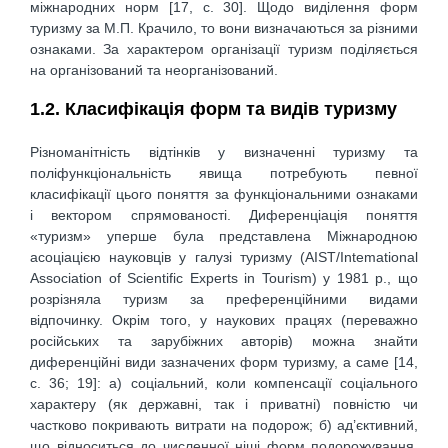
міжнародних норм [17, с. 30]. Щодо виділення форм
туризму за М.П. Крачило, то вони визначаються за різними
ознаками. За характером організації туризм поділяється
на організований та неорганізований.
1.2. Класифікація форм та видів туризму
Різноманітність відтінків у визначенні туризму та
поліфункціональність явища потребують певної
класифікації цього поняття за функціональними ознаками
і вектором спрямованості. Диференціація поняття
«туризм» уперше була представлена Міжнародною
асоціацією науковців у галузі туризму (АІST/Intemational
Association of Scientific Experts in Tourism) у 1981 р., що
розрізняла туризм за преференційними видами
відпочинку. Окрім того, у наукових працях (переважно
російських та зарубіжних авторів) можна знайти
диференційні види зазначених форм туризму, а саме [14,
с. 36; 19]: а) соціальний, коли компенсації соціального
характеру (як державні, так і приватні) повністю чи
частково покривають витрати на подорож; б) ад’єктивний,
що відноситься до численної ніші форм подорожування,