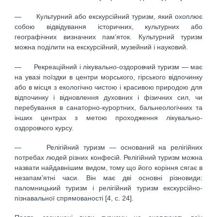
— Культурний або екскурсійний туризм, який охоплює
собою відвідування історичних, культурних або
географічних визначних пам’яток. Культурний туризм
можна поділити на екскурсійний, музейний і науковий.
— Рекреаційний і лікувально-оздоровчий туризм — має
на увазі поїздки в центри морського, гірського відпочинку
або в місця з екологічно чистою і красивою природою для
відпочинку і відновлення духовних і фізичних сил, чи
перебування в санаторно-курортних, бальнеологічних та
інших центрах з метою проходження лікувально-
оздоровчого курсу.
— Релігійний туризм — оснований на релігійних
потребах людей різних конфесій. Релігійний туризм можна
назвати найдавнішим видом, тому що його коріння сягає в
незапам’ятні часи. Він має дві основні різновиди:
паломницький туризм і релігійний туризм екскурсійно-
пізнавальної спрямованості [4, с. 24].