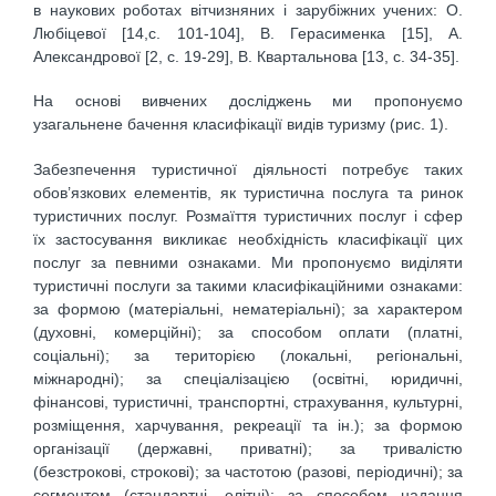
в наукових роботах вітчизняних і зарубіжних учених: О.
Любіцевої [14,с. 101-104], В. Герасименка [15], А.
Александрової [2, с. 19-29], В. Квартальнова [13, с. 34-35].
На основі вивчених досліджень ми пропонуємо
узагальнене бачення класифікації видів туризму (рис. 1).
Забезпечення туристичної діяльності потребує таких
обов’язкових елементів, як туристична послуга та ринок
туристичних послуг. Розмаїття туристичних послуг і сфер
їх застосування викликає необхідність класифікації цих
послуг за певними ознаками. Ми пропонуємо виділяти
туристичні послуги за такими класифікаційними ознаками:
за формою (матеріальні, нематеріальні); за характером
(духовні, комерційні); за способом оплати (платні,
соціальні); за територією (локальні, регіональні,
міжнародні); за спеціалізацією (освітні, юридичні,
фінансові, туристичні, транспортні, страхування, культурні,
розміщення, харчування, рекреації та ін.); за формою
організації (державні, приватні); за тривалістю
(безстрокові, строкові); за частотою (разові, періодичні); за
сегментом (стандартні, елітні); за способом надання