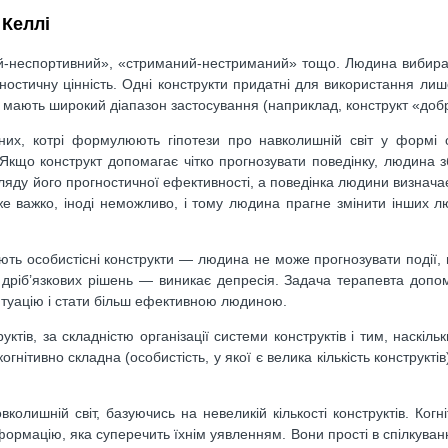
 Келлі
ий-неспортивний», «стриманий-нестриманий» тощо. Людина вибир
гностичну цінність. Одні конструкти придатні для використання лиш
ші мають широкий діапазон застосування (наприклад, конструкт «доб
них, котрі формулюють гіпотези про навколишній світ у формі о
 Якщо конструкт допомагає чітко прогнозувати поведінку, людина 
огляду його прогностичної ефективності, а поведінка людини визнача
же важко, іноді неможливо, і тому людина прагне змінити інших л
ють особистісні конструкти — людина не може прогнозувати події, 
 дріб’язкових рішень — виникає депресія. Задача терапевта доп
ситуацію і стати більш ефективною людиною.
ктів, за складністю організації системи конструктів і тим, наскіль
гнітивно складна (особистість, у якої є велика кількість конструктів)
колишній світ, базуючись на невеликій кількості конструктів. Когні
ормацію, яка суперечить їхнім уявленням. Вони прості в спілкуванн