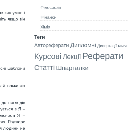
Філософія
сяких умов і
Фінанси
іть якщо він
Хімія
Теги
Дипломні
Автореферати
Дисертації
Книги
Реферати
Курсові
Лекції
Статті
Шпаргалки
асні шаблони
й тільки він
 до поглядів
ується з Я –
лісності Я –
тях. Роджерс
ня людини не