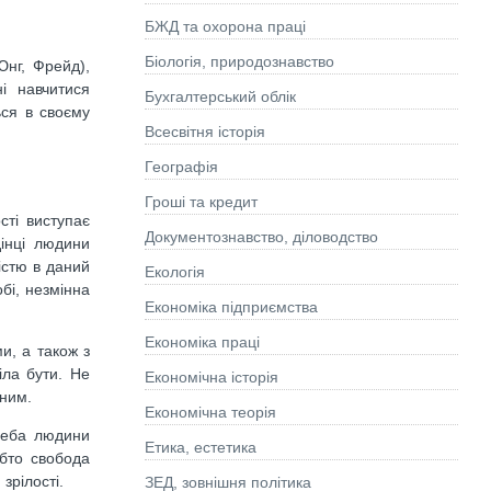
БЖД та охорона праці
Біологія, природознавство
Юнг, Фрейд),
і навчитися
Бухгалтерський облік
ься в своєму
Всесвітня історія
Географія
Гроші та кредит
сті виступає
Документознавство, діловодство
дінці людини
тістю в даний
Екологія
бі, незмінна
Економіка підприємства
Економіка праці
и, а також з
іла бути. Не
Економічна історія
йним.
Економічна теорія
треба людини
Етика, естетика
обто свобода
зрілості.
ЗЕД, зовнішня політика