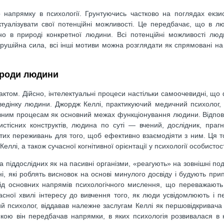
апрямку в психології. Грунтуючись частково на поглядах екзист
туалізувати свої потенційні можливості. Це передбачає, що в л
но в природі конкретної людини. Всі потенційні можливості люд
а рушійна сила, всі інші мотиви можна розглядати як спрямовані н
ироди людини
том. Дійсно, інтелектуальні процеси настільки самоочевидні, що 
оведінку людини. Джордж Келлі, практикуючий медичний психолог,
ивним процесам як основний межах функціонування людини. Відпов
тісних конструктів, людина по суті — вчений, дослідник, прагн
стих переживань для того, щоб ефективно взаємодіяти з ним. Ця т
ллі, а також сучасної когнітивної орієнтації у психології особистост
 піддослідних як на пасивні організми, «реагують» на зовнішні под
ні, які роблять висновок на основі минулого досвіду і будують пр
 від основних напрямів психологічного мислення, що переважають
сної хвилі інтересу до вивчення того, як люди усвідомлюють і 
ий психолог, віддавав належне заслугам Келлі як першовідкривача 
якою він передбачав напрямки, в яких психологія розвивалася в 