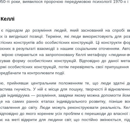
950-ті роки, виявилося пророчою передумовою психології 1970-х і
 Келлі
) є підходом до розуміння людей, який заснований на спробі вв
них із вигіднішої позиції. Терміни, які люди використовують для ро
стісних конструктів або особистісних конструкцій. Ці конструкти ф
своєних в результаті взаємодії з нашим соціальним оточенням. Авт
чною мірою спираються на запропоновану Келлі метафору «людини-в
исував форму особистісних конструкцій. Відповідно до даної ме
рмі особистісних конструкцій, потім перевіряють свої припущення 
передбачати та контролювати події.
ею, прийнявши центральним положенням те, що люди здатні до
стива гнучкість. У ній є місце для пошуку, творчості й відновленн
лядів індивідуума — розуміння, завдяки якому можна допомогти йом
е на самих ранніх етапах індивідуального розвитку, пізніше во
 ставлення до світу. Люди можуть реконструювати реальність. Ке
 відповідно до якого коренем усіх проблем є перешкоди до власної 
ає на меті відкрити для людини світ, що постійно змінюється, під