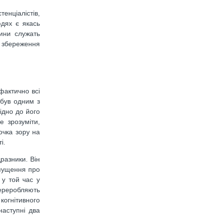
енціалістів,
юдях є якась
ини служать
а збереження
фактично всі
 був одним з
ідно до його
е зрозуміти,
очка зору на
і.
разники. Він
ипущення про
 у той час у
переробляють
когнітивного
наступні два