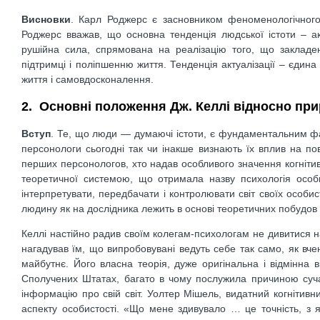
Висновки
. Карл Роджерс є засновником феноменологічного н
Роджерс вважав, що основна тенденція людської істоти – ак
рушійна сила, спрямована на реалізацію того, що закладе
підтримці і поліпшенню життя. Тенденція актуалізації – єдин
життя і самовдосконалення.
2. Основні положення Дж. Келлі відносно пр
Вступ
. Те, що люди — думаючі істоти, є фундаментальним фак
персонологи сьогодні так чи інакше визнають їх вплив на п
перших персонологов, хто надав особливого значення когніт
теоретичної системою, що отримала назву психологія особис
інтерпретувати, передбачати і контролювати світ своїх особи
людину як на дослідника лежить в основі теоретичних побудов Ке
Келлі настійно радив своїм колегам-психологам не дивитися на
нагадував їм, що випробовувані ведуть себе так само, як вче
майбутнє. Його власна теорія, дуже оригінальна і відмінна
Сполучених Штатах, багато в чому послужила причиною суча
інформацію про свій світ. Уолтер Мішель, видатний когнітивн
аспекту особистості. «Що мене здивувало … це точність, з 