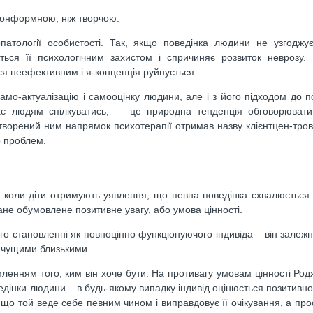
конформною, ніж творчою.
атології особистості. Так, якщо поведінка людини не узгоджує
ється її психологічним захистом і спричиняє розвиток неврозу.
ся неефективним і я-концепція руйнується.
мо-актуалізацію і самооцінку людини, але і з його підходом до пс
є людям спілкуватись, — це природна тенденція обговорювати,
творений ним напрямок психотерапії отримав назву клієнтцен-тров
о проблем.
і, коли діти отримують уявлення, що певна поведінка схвалюється
ване обумовлене позитивне увагу, або умова цінності.
го становленні як повноцінно функціонуючого індивіда – він залежн
начущими близькими.
ленням того, ким він хоче бути. На противагу умовам цінності Род
ведінки людини – в будь-якому випадку індивід оцінюється позитивн
, що той веде себе певним чином і виправдовує її очікування, а про