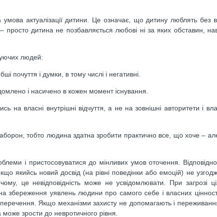
 умова актуалізації дитини. Це означає, що дитину люблять без в
 просто дитина не позбавляється любові ні за яких обставин, нав
нуючих людей:
і почуття і думки, в тому числі і негативні.
ідомлено і насичено в кожен момент існування.
сь на власні внутрішні відчуття, а не на зовнішні авторитети і вл
аборон, тобто людина здатна зробити практично все, що хоче – але 
проблеми і пристосовуватися до мінливих умов оточення. Відповідно
кщо якийсь новий досвід (на рівні поведінки або емоцій) не узгодж
ичому, це невідповідність може не усвідомлювати. При загрозі ці
 на збереження уявлень людини про самого себе і власних ціннос
 заперечення. Якщо механізми захисту не допомагають і переживан
а може зрости до невротичного рівня.