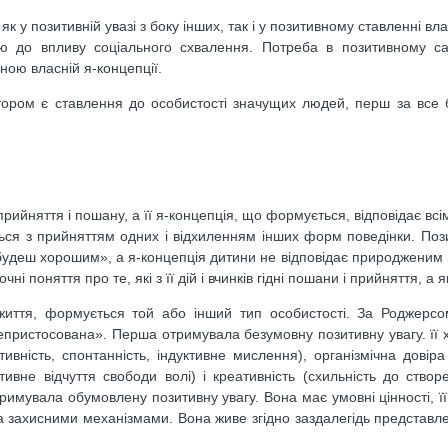
 у позитивній увазі з боку інших, так і у позитивному ставленні вл
ю до впливу соціального схвалення. Потреба в позитивному са
ною власній я-концепції.
ктором є ставлення до особистості значущих людей, перш за все б
рийняття і пошану, а її я-концепція, що формується, відповідає вс
ься з прийняттям одних і відхиленням інших форм поведінки. Поз
будеш хорошим», а я-концепція дитини не відповідає природженим
поняття про те, які з її дій і вчинків гідні пошани і прийняття, а як
життя, формується той або інший тип особистості. За Роджерсом
епристосована». Перша отримувала безумовну позитивну увагу. її 
тивність, спонтанність, індуктивне мислення), організмічна довіра 
ктивне відчуття свободи волі) і креативність (схильність до створ
тримувала обумовлену позитивну увагу. Вона має умовні цінності, її
а захисними механізмами. Вона живе згідно заздалегідь представл