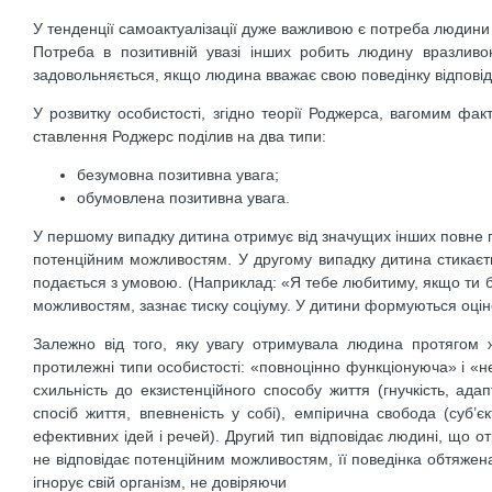
У тенденції самоактуалізації дуже важливою є потреба людини як
Потреба в позитивній увазі інших робить людину вразливо
задовольняється, якщо людина вважає свою поведінку відповід
У розвитку особистості, згідно теорії Роджерса, вагомим фа
ставлення Роджерс поділив на два типи:
безумовна позитивна увага;
обумовлена позитивна увага.
У першому випадку дитина отримує від значущих інших повне п
потенційним можливостям. У другому випадку дитина стикаєт
подається з умовою. (Наприклад: «Я тебе любитиму, якщо ти 
можливостям, зазнає тиску соціуму. У дитини формуються оціночні 
Залежно від того, яку увагу отримувала людина протягом 
протилежні типи особистості: «повноцінно функціонуюча» і «н
схильність до екзистенційного способу життя (гнучкість, адап
спосіб життя, впевненість у собі), емпірична свобода (суб’є
ефективних ідей і речей). Другий тип відповідає людині, що о
не відповідає потенційним можливостям, її поведінка обтяжен
ігнорує свій організм, не довіряючи