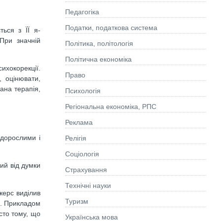
Педагогіка
Податки, податкова система
ться з ЇЇ я-
 При значній
Політика, політологія
Політична економіка
ихокорекції.
Право
 оцінювати,
ана терапія,
Психологія
Регіональна економіка, РПС
Реклама
 дорослими і
Релігія
Соціологія
ий від думки
Страхування
Технічні науки
жерс виділив
Туризм
о. Прикладом
сто тому, що
Українська мова