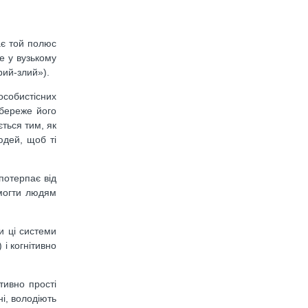
ає той полюс
е у вузькому
рий-злий»).
собистісних
збереже його
ється тим, як
юдей, щоб ті
потерпає від
омогти людям
ки ці системи
 і когнітивно
тивно прості
і, володіють