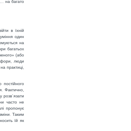
 … на багато
ійти в їхній
зуміння один
ормуються на
ори багатьох
ченого» (або
тафори, люди
на практиці,
 постійного
я. Фактично,
у розв´язати
ни часто не
ллі пропонує
зміни. Таким
носить їй як