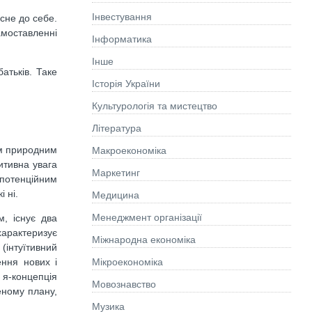
Інвестування
асне до себе.
моставленні
Інформатика
Інше
атьків. Таке
Історія України
Культурологія та мистецтво
Літературa
ім природним
Макроекономіка
итивна увага
Маркетинг
 потенційним
і ні.
Медицина
Менеджмент організації
, існує два
характеризує
Міжнародна економіка
(інтуїтивний
ення нових і
Мікроекономіка
 я-концепція
Мовознавство
еному плану,
Музика