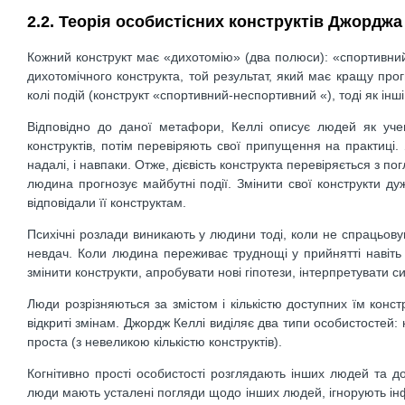
2.2. Теорія особистісних конструктів Джорджа
Кожний конструкт має «дихотомію» (два полюси): «спортивн
дихотомічного конструкта, той результат, який має кращу про
колі подій (конструкт «спортивний-неспортивний «), тоді як ін
Відповідно до даної метафори, Келлі описує людей як уче
конструктів, потім перевіряють свої припущення на практиці.
надалі, і навпаки. Отже, дієвість конструкта перевіряється з п
людина прогнозує майбутні події. Змінити свої конструкти ду
відповідали її конструктам.
Психічні розлади виникають у людини тоді, коли не спрацьову
невдач. Коли людина переживає труднощі у прийнятті навіть
змінити конструкти, апробувати нові гіпотези, інтерпретувати 
Люди розрізняються за змістом і кількістю доступних їм констру
відкриті змінам. Джордж Келлі виділяє два типи особистостей: ко
проста (з невеликою кількістю конструктів).
Когнітивно прості особистості розглядають інших людей та дов
люди мають усталені погляди щодо інших людей, ігнорують інф