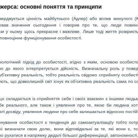
джерса: основні поняття та принципи
атверджується цінність майбутнього (Адлер) або вплив минулого (
лював значення сьогодення і говорив про те, що люди повинн
ячи у ньому щось прекрасне і важливе. Лише тоді життя розкриєт
 повноцінне функціонування особистості.
огічний підхід до особистості, згідно з яким, основою особисто
дно до якого інтерпретується дійсність. Визначальну роль у пове
і суб’єктивну реальність, тобто реальність свідомо сприйняту особис
ть, що довколишній світ існує як об’єктивна реальність сама по со
 складається із сприйняття себе і своїх взаємин з іншими людьм
бе реального, але також і уявлення про те, якою би людина хот
аті досвіду, уявлення людини про себе залишається відносно пості
нування особистості є тенденція до самоактуалізаціїу тобто по
ні визначати свою долю, вони відповідальні за те, які вони є, т
 рухатися в напрямку дедалі більшої диференціації, автономності, 