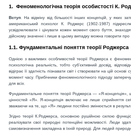
1. Феноменологічна теорія особистості К. Ро
Вступ
. На відміну від більшості інших концепцій, у яких з
американський психолог К. Роджерс (1902-1987) підкрес
усвідомлювати і цінувати кожен момент свого буття, знаход
дійсному значенні і лише в цьому випадку можна говорити про
1.1. Фундаментальні поняття теорії Роджерса
Однією з важливих особливостей теорії Роджерса є феноменол
психологічна реальність, тобто суб’єктивний досвід, відпові
відіграє її здатність пізнавати світ і створювати на цій основ
момент часу. Прибічники феноменологічного підходу заперечую
для всіх.
Фундаментальне поняття теорії Роджерса — «Я-концепція», що
цінностей «Я». Я-концепція включає не лише сприйняття се
зважаючи на те, що «Я» людини постійно змінюється в результ
Згідно теорії К.Роджерса, основною рушійною силою функціо
реалізувати свої природні потенційні можливості. Люди здат
самовизначення закладена в їхній природі. Для людей природно