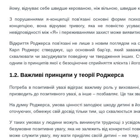
йому, відчуває себе швидше керованою, ніж вільною, швидше 
З порушеннями я-концепції пов’язані основні форми психоп
концепцією, вона відчуває тривогу, яка не повністю усува
невідповідності між «Я» і переживаннями захист може виявити
Відкриття Роджерса пов’язані не лише з новим поглядом на са
Карл Роджерс стверджує, що основний бар’єр, який заважа
схвалювати чи засуджувати поведінку чи твердження інших. С
одним із принципів якої є безоціночне сприйняття клієнта і йог
1.2. Важливі принципи у теорії Роджерса
Потреба в позитивній увазі відіграє важливу роль у вихованн
призводить до позитивного увазі, а інше – позбавляє. Це так з
На думку Роджерса, умова цінності заподіює шкоду дитині в йо
оточуючих, обмежує свій досвід тільки тим, що схвалюється з
У таких умовах у людини можуть виникнути труднощі з усвідом
безумовне позитивне увагу, яка не залежить від конкретної по
може служити увагу, яку мати приділяє своїй дитині – не тому