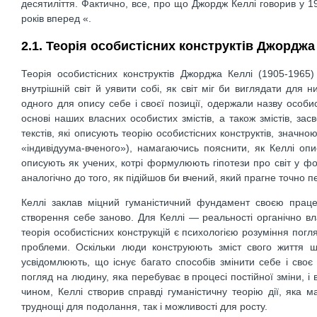
десятиліття. Фактично, все, про що Джордж Келлі говорив у 1
років вперед «.
2.1. Теорія особистісних конструктів Джорджа
Теорія особистісних конструктів Джорджа Келлі (1905-1965
внутрішній світ й уявити собі, як світ міг би виглядати для 
одного для опису себе і своєї позиції, одержали назву особи
основі наших власних особистих змістів, а також змістів, за
текстів, які описують теорію особистісних конструктів, зна
«індивідуума-вченого»), намагаючись пояснити, як Келлі оп
описують як учених, котрі формулюють гіпотези про світ у фо
аналогічно до того, як підійшов би вчений, який прагне точно 
Келлі заклав міцний гуманістичний фундамент своєю прац
створення себе заново. Для Келлі — реальності органічно вла
теорія особистісних конструкцій є психологією розуміння пог
проблеми. Оскільки люди конструюють зміст свого життя щ
усвідомлюють, що існує багато способів змінити себе і своє
погляд на людину, яка перебуває в процесі постійної зміни, і
чином, Келлі створив справді гуманістичну теорію дії, яка м
труднощі для подолання, так і можливості для росту.