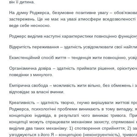
він її дитина.
На думку Роджерса, безумовне позитивне увагу – обов’язкова
застережень. Це не має на увазі атмосфери вседозволеності –
веде себе несносно.
Роджерс виділив наступні характеристики повноцінно функціо
Відкритість переживання – здатність усвідомлювати свої найглибш
Екзистенційний спосіб життя – тенденція жити повноцінно, усв
Організмична довіра – здатність приймати рішення, орієнтуючи
поведінки з минулого.
Емпірична свобода – можливість жити вільно, без обмежень і з
відповідає за власні вчинки.
Креативність – здатність творчо, гнучко вирішувати життєві 
Роджерса, психологічні проблеми виникають в тому випадку, я
концепцією індивіда, в результаті чого виникає тривога. Пр
концепції можуть спрацювати механізми захисту, спрямовані
виділив два таких механізму: 1) спотворення сприйняття; 2)
узгоджуються з його Я – концепцією (неконгруентність), тривог