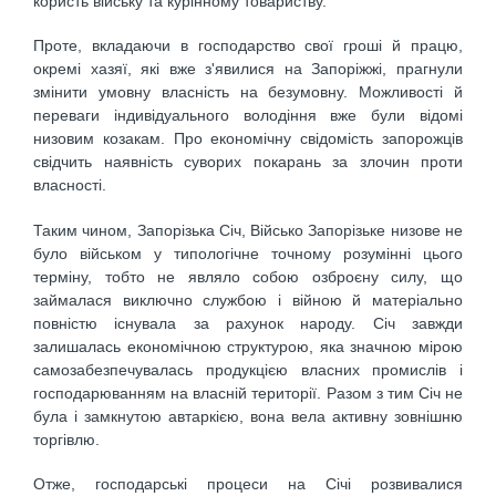
користь війську та курінному товариству.
Проте, вкладаючи в господарство свої гроші й працю,
окремі хазяї, які вже з'явилися на Запоріжжі, прагнули
змінити умовну власність на безумовну. Можливості й
переваги індивідуального володіння вже були відомі
низовим козакам. Про економічну свідомість запорожців
свідчить наявність суворих покарань за злочин проти
власності.
Таким чином, Запорізька Січ, Військо Запорізьке низове не
було військом у типологічне точному розумінні цього
терміну, тобто не являло собою озброєну силу, що
займалася виключно службою і війною й матеріально
повністю існувала за рахунок народу. Січ завжди
залишалась економічною структурою, яка значною мірою
самозабезпечувалась продукцією власних промислів і
господарюванням на власній території. Разом з тим Січ не
була і замкнутою автаркією, вона вела активну зовнішню
торгівлю.
Отже, господарські процеси на Січі розвивалися