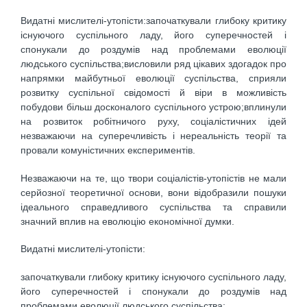
Видатні мислителі-утопісти:започаткували глибоку критику
існуючого суспільного ладу, його суперечностей і
спонукали до роздумів над проблемами еволюції
людського суспільства;висловили ряд цікавих здогадок про
напрямки майбутньої еволюції суспільства, сприяли
розвитку суспільної свідомості й віри в можливість
побудови більш досконалого суспільного устрою;вплинули
на розвиток робітничого руху, соціалістичних ідей
незважаючи на суперечливість і нереальність теорії та
провали комуністичних експериментів.
Незважаючи на те, що твори соціалістів-утопістів не мали
серйозної теоретичної основи, вони відобразили пошуки
ідеального справедливого суспільства та справили
значний вплив на еволюцію економічної думки.
Видатні мислителі-утопісти:
започаткували глибоку критику існуючого суспільного ладу,
його суперечностей і спонукали до роздумів над
проблемами еволюції людського суспільства;