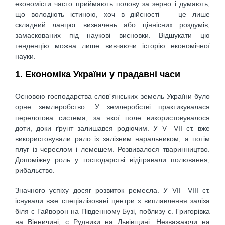
економісти часто приймають полову за зерно і думають,
що володіють істиною, хоч в дійсності — це лише
складний ланцюг визначень або ціннісних роздумів,
замаскованих під наукові висновки. Відшукати цю
тенденцію можна лише вивчаючи історію економічної
науки.
1. Економіка України у прадавні часи
Основою господарства слов´янських земель України було
орне землеробство. У землеробстві практикувалася
перелогова система, за якої поле використовувалося
доти, доки ґрунт залишався родючим. У V—VII ст. вже
використовували рало із залізним наральником, а потім
плуг із череслом і лемешем. Розвивалося тваринництво.
Допоміжну роль у господарстві відігравали полювання,
рибальство.
Значного успіху досяг розвиток ремесла. У VII—VIII ст.
існували вже спеціалізовані центри з виплавлення заліза
біля с Гайворон на Південному Бузі, поблизу с. Григорівка
на Вінничині, с Рудники на Львівщині. Незважаючи на