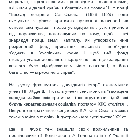
мораллю, з організованими проповідями …з апостолами,
які йшли у далекі країни з благовісним словом"1. У праці
"Виклад доктрини Сен-Сімона" (1828—1829) вони
виступили з різкою критикою приватної власності як
основи експлуатації, права успадкування, усіх привілеїв
від народження, наголошуючи на тому, щоб "…всі
знаряддя праці, землі, капіталу, які утворюють нині
розрізнений фонд приватних власників", необхідно
з'єднати в "суспільний фонд і щоб цей фонд
експлуатувався асоціацією і ієрархічно так, щоб завдання
кожного було відображенням його власності, а його
багатство — міркою його справ".
На думку французьких дослідників історії економічних
учень ПІ. Жідаі Ш. Ріста, в ученні сенсімоністів "закладені
зародки майже всіх критичних і конструктивних ідей, які
будуть характеризувати соціалізм протягом XIXJ століття" .
Відгук технократичного соціалізму К.А. Сен-Сімона можна
також знайти в теоріях "індустріального суспільства" XX ст.
Ідеї III. Фур'є теж знайшли своїх прихильників та
послідовників (В. Консідерана, А. Годена та ін.). У Франції