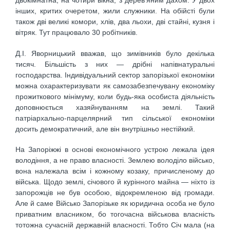
двокімнатна, на чотири вікна, з дерев'яним дахом. У двох
інших, критих очеретом, жили служники. На обійсті були
також дві великі комори, хлів, два льохи, дві стайні, кузня і
вітряк. Тут працювало 30 робітників.
Д.І. Яворницький вважав, що зимівників було декілька
тисяч. Більшість з них — дрібні напівнатуральні
господарства. Індивідуальний сектор запорізької економіки
можна охарактеризувати як самозабезпечувану економіку
прожиткового мінімуму, коли будь-яка особиста діяльність
доповнюється хазяйнуванням на землі. Такий
патріархально-парцелярний тип сільської економіки
досить демократичний, але він внутрішньо нестійкий.
На Запоріжжі в основі економічного устрою лежала ідея
володіння, а не право власності. Землею володіло військо,
вона належала всім і кожному козаку, причисленому до
війська. Щодо землі, січового й курінного майна — ніхто із
запорожців не був особою, відокремленою від громади.
Але й саме Військо Запорізьке як юридична особа не було
приватним власником, бо тогочасна військова власність
тотожна сучасній державній власності. Тобто Січ мала (на