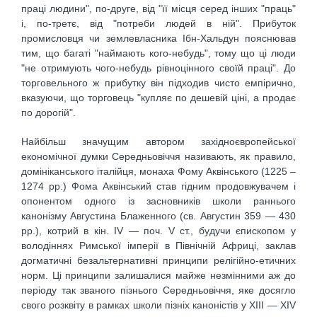
праці людини", по-друге, від "її місця серед інших "праць"
і, по-третє, від "потреби людей в ній". Прибуток
промисловця чи землевласника Ібн-Хальдун пояснював
тим, що багаті "наймають кого-небудь", тому що ці люди
"не отримують чого-небудь рівноцінного своїй праці". До
торговельного ж прибутку він підходив чисто емпірично,
вказуючи, що торговець "купляє по дешевій ціні, а продає
по дорогій".
Найбільш значущим автором західноєвропейської
економічної думки Середньовіччя називають, як правило,
домініканського італійця, монаха Фому Аквінського (1225 –
1274 рр.) Фома Аквінський став гідним продовжувачем і
опонентом одного із засновників школи раннього
канонізму Августина Блаженного (св. Августин 359 — 430
pp.), котрий в кін. IV — поч. V ст., будучи єпископом у
володіннях Римської імперії в Північній Африці, заклав
догматичні безальтернативні принципи релігійно-етичних
норм. Ці принципи залишалися майже незмінними аж до
періоду так званого пізнього Середньовіччя, яке досягло
свого розквіту в рамках школи пізніх каноністів у XIII — XIV