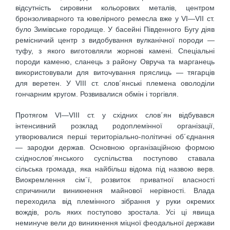
відсутність сировини кольорових металів, центром
бронзоливарного та ювелірного ремесла вже у VI—VII ст.
було Зимівське городище. У басейні Південного Бугу діяв
ремісничий центр з видобування вулканічної породи —
туфу, з якого виготовляли жорнові камені. Спеціальні
породи каменю, сланець з району Овруча та марганець
використовували для виточування пряслиць — тягарців
для веретен. У VIII ст. слов´янські племена оволоділи
гончарним кругом. Розвивалися обмін і торгівля.
Протягом VI—VIII ст. у східних слов´ян відбувався
інтенсивний розклад родоплемінної організації,
утворювалися перші територіально-політичні об´єднання
— зародки держав. Основною організаційною формою
східнослов´янського суспільства поступово ставала
сільська громада, яка найбільш відома під назвою верв.
Виокремлення сім´ї, розвиток приватної власності
спричинили виникнення майнової нерівності. Влада
переходила від племінного зібрання у руки окремих
вождів, роль яких поступово зростала. Усі ці явища
неминуче вели до виникнення міцної феодальної держави