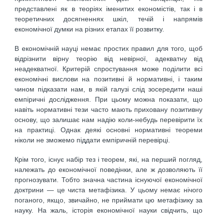
представлені як в теоріях іменитих економістів, так і в
теоретичних досягненнях шкіл, течій і напрямів
економічної думки на різних етапах її розвитку.
В економічній науці немає простих правил для того, щоб
відрізнити вірну теорію від невірної, адекватну від
неадекватної. Критерій спростування може поділити всі
економічні вислови на позитивні й нормативні, і таким
чином підказати нам, в якій галузі слід зосередити наші
емпіричні дослідження. При цьому можна показати, що
навіть нормативні тези часто мають приховану позитивну
основу, що залишає нам надію коли-небудь перевірити їх
на практиці. Однак деякі основні нормативні теореми
ніколи не зможемо піддати емпіричній перевірці.
Крім того, існує набір тез і теорем, які, на перший погляд,
належать до економічної поведінки, але ж дозволяють її
прогнозувати. Тобто значна частина існуючої економічної
доктрини — це чиста метафізика. У цьому немає нічого
поганого, якщо, звичайно, не приймати цю метафізику за
науку. На жаль, історія економічної науки свідчить, що