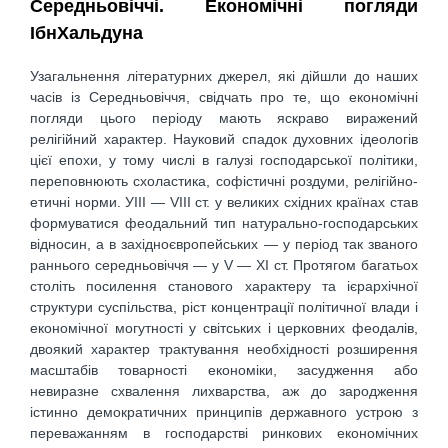
Середньовіччі. Економічні погляди
ІбнХальдуна
Узагальнення літературних джерел, які дійшли до наших
часів із Середньовіччя, свідчать про те, що економічні
погляди цього періоду мають яскраво виражений
релігійний характер. Науковий спадок духовних ідеологів
цієї епохи, у тому числі в галузі господарської політики,
переповнюють схоластика, софістичні роздуми, релігійно-
етичні норми. УIII — VIII ст. у великих східних країнах став
формуватися феодальний тип натурально-господарських
відносин, а в західноєвропейських — у період так званого
раннього середньовіччя — у V — XI ст. Протягом багатьох
століть посилення станового характеру та ієрархічної
структури суспільства, ріст концентрації політичної влади і
економічної могутності у світських і церковних феодалів,
двоякий характер трактування необхідності розширення
масштабів товарності економіки, засудження або
невиразне схвалення лихварства, аж до зародження
істинно демократичних принципів державного устрою з
переважанням в господарстві ринкових економічних