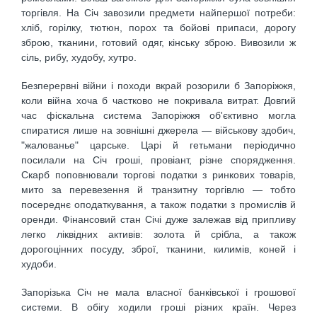
торгівля. На Січ завозили предмети найпершої потреби:
хліб, горілку, тютюн, порох та бойові припаси, дорогу
зброю, тканини, готовий одяг, кінську зброю. Вивозили ж
сіль, рибу, худобу, хутро.
Безперервні війни і походи вкрай розорили б Запоріжжя,
коли війна хоча б частково не покривала витрат. Довгий
час фіскальна система Запоріжжя об'єктивно могла
спиратися лише на зовнішні джерела — військову здобич,
"жалованье" царське. Царі й гетьмани періодично
посилали на Січ гроші, провіант, різне спорядження.
Скарб поповнювали торгові податки з ринкових товарів,
мито за перевезення й транзитну торгівлю — тобто
посереднє оподаткування, а також податки з промислів й
оренди. Фінансовий стан Січі дуже залежав від припливу
легко ліквідних активів: золота й срібла, а також
дорогоцінних посуду, зброї, тканини, килимів, коней і
худоби.
Запорізька Січ не мала власної банківської і грошової
системи. В обігу ходили гроші різних країн. Через