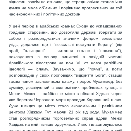
відносин, зовсім не означає, що середньовічна економічна
думка не мала об´ємних і порівняно прогресивних на той
час економічних і політичних доктрин.
У цей період в арабських країнах Сходу до успадкованих
традицій старовини, що дозволяли державі зберігати за
собою і розпоряджатися значним фондом земельних
угідь, додалися ще і "всесильні постулати Корану" (від
араб, "алькорані" — читання вголос і "повчання"),
покладеного в основу виниклої в західній частині
Аравійського півострова на поч. VII ст. нової релігійної
ідеології — ісламу. Зауважимо, що "почув", а потім
розповсюдив у своїх проповідях "відкриття Бога", ставши
таким чином засновником ісламу, пророк Мухаммед, без
сумніву, досвідчений в економічних проблемах купець із
Мекки. Мекка — найбільше місто в області Хіджаз, через
яке берегом Червоного моря проходив Караванний шлях.
Дуже швидко це місто стало економічним і релігійним
центром Хіджазу. Тут, маючи 21 рік від роду, Мухаммед
став розпорядником торговельних справ вдови Мекки
Хадіджі, на якій пізніше одружився. У місті влаштовувались
великі торговельні ярмарки, на території яких (як у свій