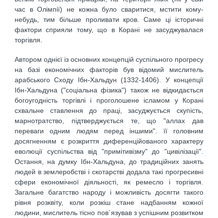
час в Олімпії) не кожна було сваритися, мстити кому-
небудь, тим більше проливати кров. Саме ці історичні
фактори сприяли тому, що в Корані не засуджувалася
торгівля.
Автором однієї із основних концепцій суспільного прогресу
на базі економічних факторів був відомий мислитель
арабського Сходу Ібн-Хальдун (1332-1406). У концепції
Ібн-Хальдуна ("соціальна фізика") також не відкидається
богоугодність торгівлі і проголошене ісламом у Корані
схвальне ставлення до праці, засуджується скупість,
марнотратство, підтверджується те, що "аллах дав
переваги одним людям перед іншими". її головним
досягненням є розкриття диференційованого характеру
еволюції суспільства від "примітивізму" до "цивілізації".
Остання, на думку Ібн-Хальдуна, до традиційних занять
людей в землеробстві і скотарстві додала такі прогресивні
сфери економічної діяльності, як ремесло і торгівля.
Загальне багатство народу і можливість досягти такого
рівня розквіту, коли розкіш стане надбанням кожної
людини, мислитель тісно пов´язував з успішним розвитком