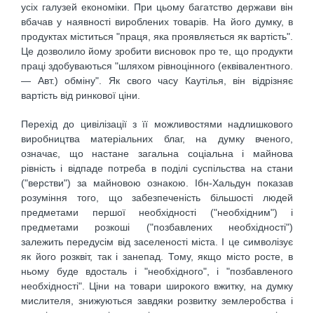
усіх галузей економіки. При цьому багатство держави він
вбачав у наявності вироблених товарів. На його думку, в
продуктах міститься "праця, яка проявляється як вартість".
Це дозволило йому зробити висновок про те, що продукти
праці здобуваються "шляхом рівноцінного (еквівалентного.
— Авт.) обміну". Як свого часу Каутілья, він відрізняє
вартість від ринкової ціни.
Перехід до цивілізації з її можливостями надлишкового
виробництва матеріальних благ, на думку вченого,
означає, що настане загальна соціальна і майнова
рівність і відпаде потреба в поділі суспільства на стани
("верстви") за майновою ознакою. Ібн-Хальдун показав
розуміння того, що забезпеченість більшості людей
предметами першої необхідності ("необхідним") і
предметами розкоші ("позбавлених необхідності")
залежить передусім від заселеності міста. І це символізує
як його розквіт, так і занепад. Тому, якщо місто росте, в
ньому буде вдосталь і "необхідного", і "позбавленого
необхідності". Ціни на товари широкого вжитку, на думку
мислителя, знижуються завдяки розвитку землеробства і