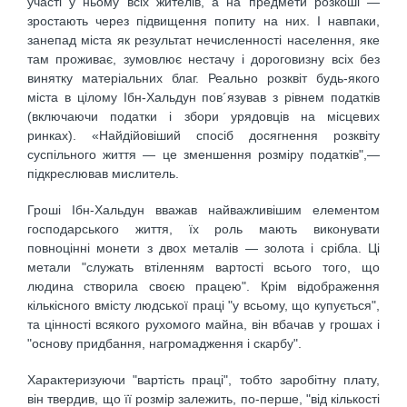
участі у ньому всіх жителів, а на предмети розкоші —
зростають через підвищення попиту на них. І навпаки,
занепад міста як результат нечисленності населення, яке
там проживає, зумовлює нестачу і дороговизну всіх без
винятку матеріальних благ. Реально розквіт будь-якого
міста в цілому Ібн-Хальдун пов´язував з рівнем податків
(включаючи податки і збори урядовців на місцевих
ринках). «Найдійовіший спосіб досягнення розквіту
суспільного життя — це зменшення розміру податків",—
підкреслював мислитель.
Гроші Ібн-Хальдун вважав найважливішим елементом
господарського життя, їх роль мають виконувати
повноцінні монети з двох металів — золота і срібла. Ці
метали "служать втіленням вартості всього того, що
людина створила своєю працею". Крім відображення
кількісного вмісту людської праці "у всьому, що купується",
та цінності всякого рухомого майна, він вбачав у грошах і
"основу придбання, нагромадження і скарбу".
Характеризуючи "вартість праці", тобто заробітну плату,
він твердив, що її розмір залежить, по-перше, "від кількості