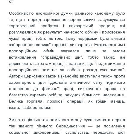
ст.
Особливістю економічної думки раннього канонізму було
те, що в період зародження середньовіччя засуджувався
торговельний прибуток і лихварський процент, які
розглядалися як результат нечесного обміну і присвоєння
чужої праці, тобто як гріх. Тому нерідкими були вимоги
заборонення великої торгівлі і лихварства. Еквівалентним і
пропорційним обмін вважався лише за умови
встановлення "справедливих цін", тобто таких, які
дорівнюють затратам праці, і навчали, що "недотримання
пропорційності потягне за собою розпад суспільства".
Автори церковних законів (канонів) виступали також проти
характерного для ідеологів античного світу гидливого
ставлення до фізичної праці, виключного права на
багатство окремих осіб за рахунок більшості населення.
Велика торгівля, позикові операції, як грішні явища,
взагалі заборонялися.
Зміна соціально-економічного стану суспільства в період
так званого пізнього Середньовіччя — це посилення
соціальної диференціації суспільства, передусім, ріст