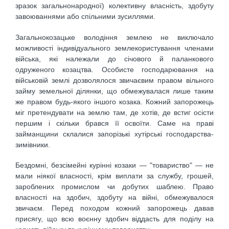
зразок загальнонародної) колективну власність, здобуту
завоюваннями або спільними зусиллями.
Загальнокозацьке володіння землею не виключало
можливості індивідуального землекористування членами
війська, які належали до січового й паланкового
одруженого козацтва. Особисте господарювання на
військовій землі дозволялося звичаєвим правом вільного
займу земельної ділянки, що обмежувалася лише таким
же правом будь-якого іншого козака. Кожний запорожець
міг претендувати на землю там, де хотів, де встиг осісти
першим і скільки брався її освоїти. Саме на праві
займанщини склалися запорізькі хутірські господарства-
зимівники.
Бездомні, безсімейні курінні козаки — "товариство" — не
мали ніякої власності, крім виплати за службу, грошей,
зароблених промислом чи добутих шаблею. Право
власності на здобич, здобуту на війні, обмежувалося
звичаєм. Перед походом кожний запорожець давав
присягу, що всю воєнну здобич віддасть для поділу на