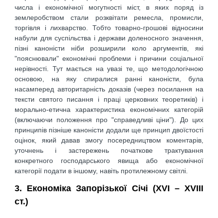
числа і економічної могутності міст, в яких поряд із
землеробством стали розквітати ремесла, промисли,
торгівля і лихварство. Тобто товарно-грошові відносини
набули для суспільства і держави доленосного значення,
пізні каноністи ніби розширили коло аргументів, які
"пояснювали" економічні проблеми і причини соціальної
нерівності. Тут мається на увазі те, що методологічною
основою, на яку спиралися ранні каноністи, була
насамперед авторитарність доказів (через посилання на
тексти святого писання і праці церковних теоретиків) і
морально-етична характеристика економічних категорій
(включаючи положення про "справедливі ціни"). До цих
принципів пізніше каноністи додали ще принцип двоїстості
оцінок, який давав змогу посередництвом коментарів,
уточнень і застережень початкове трактування
конкретного господарського явища або економічної
категорії подати в іншому, навіть протилежному світлі.
3. Економіка Запорізької Січі (XVI – XVIII
ст.)