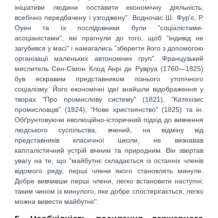
ініціативи людини поставити економічну діяльність,
всебічно передбачену і узгоджену". Водночас Ш. Фур'є, Р.
Оуен та їх послідовники були "соціалістами-
асоціаністами", які прагнули до того, щоб "індивід не
загубився у масі" і намагались "зберегти його з допомогою
організації маленьких автономних груп". Французький
мислитель Сен-Сімон Клод Анрі де Рувруа (1760—1825)
був яскравим представником пізнього утопічного
соціалізму. Його економічні ідеї знайшли відображення у
творах "Про промислову систему" (1821), "Катехізис
промисловців" (1824), "Нове християнство" (1825) та ін.
Обґрунтовуючи еволюційно-історичний підхід до вивчення
людського суспільства, вчений, на відміну від
представників класичної школи, не визнавав
капіталістичний устрій вічним та природним. Він звертав
увагу на те, що "майбутнє складається із останніх членів
відомого ряду, перші члени якого становлять минуле.
Добре вивчивши перші члени, легко встановити наступні;
таким чином із минулого, яке добре спостерігається, легко
можна вивести майбутнє".