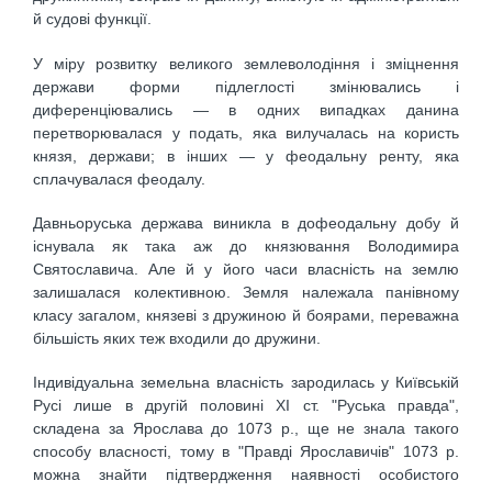
й судові функції.
У міру розвитку великого землеволодіння і зміцнення
держави форми підлеглості змінювались і
диференціювались — в одних випадках данина
перетворювалася у подать, яка вилучалась на користь
князя, держави; в інших — у феодальну ренту, яка
сплачувалася феодалу.
Давньоруська держава виникла в дофеодальну добу й
існувала як така аж до князювання Володимира
Святославича. Але й у його часи власність на землю
залишалася колективною. Земля належала панівному
класу загалом, князеві з дружиною й боярами, переважна
більшість яких теж входили до дружини.
Індивідуальна земельна власність зародилась у Київській
Русі лише в другій половині XI ст. "Руська правда",
складена за Ярослава до 1073 p., ще не знала такого
способу власності, тому в "Правді Ярославичів" 1073 р.
можна знайти підтвердження наявності особистого