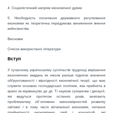
4. Соціалістичний напрям економічної думки
5. Необхідність посилання державного регулювання
економіки як теоретична передумова виникнення вчення
кейнсіанства
Висновки
Список використаної літератури
Вступ
У сучасному українському суспільстві труднощі вирішення
економічних завдань як ніколи раніше підняли значення
обґрунтованості і вірогідності економічної теорії, що має
служити основою господарської політики, яка прийнята в
країні як керівництво до дії. Ті наукові суперечки і дискусії,
які ведуться протягом останніх років, зачіпають
проблематику об´єктивних закономірностей розвитку
світової і в тому числі вітчизняної економіки, питання
прийнятності економічних ідей і концепцій, які