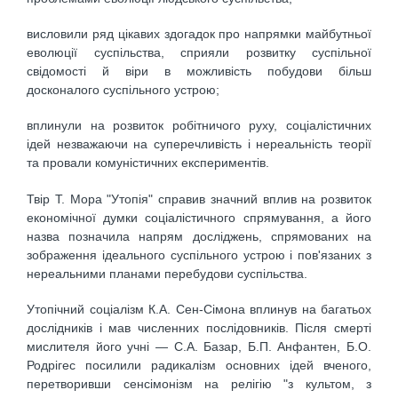
висловили ряд цікавих здогадок про напрямки майбутньої
еволюції суспільства, сприяли розвитку суспільної
свідомості й віри в можливість побудови більш
досконалого суспільного устрою;
вплинули на розвиток робітничого руху, соціалістичних
ідей незважаючи на суперечливість і нереальність теорії
та провали комуністичних експериментів.
Твір Т. Мора "Утопія" справив значний вплив на розвиток
економічної думки соціалістичного спрямування, а його
назва позначила напрям досліджень, спрямованих на
зображення ідеального суспільного устрою і пов'язаних з
нереальними планами перебудови суспільства.
Утопічний соціалізм К.А. Сен-Сімона вплинув на багатьох
дослідників і мав численних послідовників. Після смерті
мислителя його учні — С.А. Базар, Б.П. Анфантен, Б.О.
Родрігес посилили радикалізм основних ідей вченого,
перетворивши сенсімонізм на релігію "з культом, з