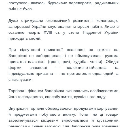
поступово, якихось бурхливих переворотів, радикальних
змін не було.
Дуже стримували економічний розвиток і колонізацію
запорозької України спустошливі татарські набіги. Лише в
останню чверть XVIII ст. у степи Південної України
приходить спокій.
При відсутності приватної власності на землю на
Запоріжжі не заборонялась і не обмежувалась рухома
приватна власність (гроші, речі, худоба, човни). Обидві
форми власності — колективно-військова та
індивідуально-приватна — не протистояли одна одній, а
співіснували.
Торгівля і фінанси Запоріжжя визначались особливостями
його господарства, способу життя, суспільного ладу.
Внутрішня торгівля обмежувалася продуктами харчування
й предметами побутового вжитку. Попит на ці товари
забезпечувався місцевим виробництвом й кустарними
ремеслами. Більш вагомою для Запоріжжя була зовнішня