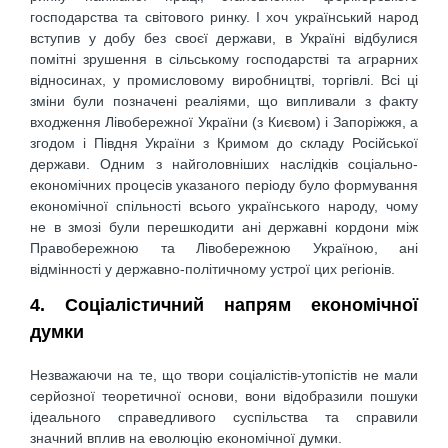
господарства та світового ринку. І хоч український народ
вступив у добу без своєї держави, в Україні відбулися
помітні зрушення в сільському господарстві та аграрних
відносинах, у промисловому виробництві, торгівлі. Всі ці
зміни були позначені реаліями, що випливали з факту
входження Лівобережної України (з Києвом) і Запоріжжя, а
згодом і Півдня України з Кримом до складу Російської
держави. Одним з найголовніших наслідків соціально-
економічних процесів указаного періоду було формування
економічної спільності всього українського народу, чому
не в змозі були перешкодити ані державні кордони між
Правобережною та Лівобережною Україною, ані
відмінності у державно-політичному устрої цих регіонів.
4. Соціалістичний напрям економічної
думки
Незважаючи на те, що твори соціалістів-утопістів не мали
серйозної теоретичної основи, вони відобразили пошуки
ідеального справедливого суспільства та справили
значний вплив на еволюцію економічної думки.