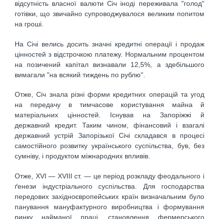
відсутність власної валюти Січ іноді переживала "голод"
готівки, що звичайно супроводжувалося великим попитом
на гроші.
На Січі велись досить значні кредитні операції і продаж
цінностей з відстрочкою платежу. Нормальним процентом
на позичений капітал визнавали 12,5%, а здебільшого
вимагали "на всякий тиждень по рублю".
Отже, Січ знала різні форми кредитних операцій та угод
на передачу в тимчасове користування майна й
матеріальних цінностей. Існував на Запоріжжі й
державний кредит. Таким чином, фінансовий і взагалі
державний устрій Запорізької Січі складався в процесі
самостійного розвитку українського суспільства, був, без
сумніву, і продуктом міжнародних впливів.
Отже, XVI — XVIII ст. — це період розкладу феодального і
ґенези індустріального суспільства. Для господарства
передових західноєвропейських країн визначальним було
панування мануфактурного виробництва і формування
ринку найманої праці, становлення фермерського