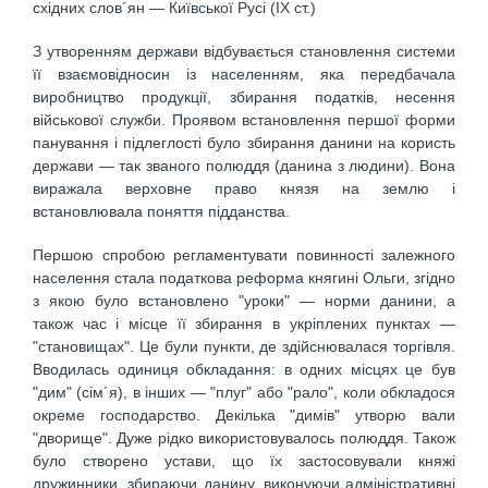
східних слов´ян — Київської Русі (IX ст.)
З утворенням держави відбувається становлення системи
її взаємовідносин із населенням, яка передбачала
виробництво продукції, збирання податків, несення
військової служби. Проявом встановлення першої форми
панування і підлеглості було збирання данини на користь
держави — так званого полюддя (данина з людини). Вона
виражала верховне право князя на землю і
встановлювала поняття підданства.
Першою спробою регламентувати повинності залежного
населення стала податкова реформа княгині Ольги, згідно
з якою було встановлено "уроки" — норми данини, а
також час і місце її збирання в укріплених пунктах —
"становищах". Це були пункти, де здійснювалася торгівля.
Вводилась одиниця обкладання: в одних місцях це був
"дим" (сім´я), в інших — "плуг" або "рало", коли обкладося
окреме господарство. Декілька "димів" утворю вали
"дворище". Дуже рідко використовувалось полюддя. Також
було створено устави, що їх застосовували княжі
дружинники, збираючи данину, виконуючи адміністративні