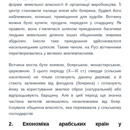
форми земельної власності й організації виробництва. Її
центр становили палаци князя або боярина, будівлі його
наближених, конюшні, приміщення для худоби. Вотчину
можна було купити, продати, передати у спадщину. Як
правило, вона з´являлася шляхом приєднання багатими
людьми земельних ділянок інших общинників, зокрема
збіднілих. Інколи таке приєднання здійснювалося
насильницьким шляхом. Таким чином, на Русі вотчинники
перетворювались у великих землевласників.
Вотчина могла бути княжою, боярською, монастирською,
церковною. З цього періоду (X—XI ст.) смерди (сільське
населення) не тільки сплачують данину державі, а й
стають залежними від феодала (боярина) і сплачують
йому за користування землею оброк (натуральний) або
відпрацьовують барщину. Але в цей період ще значна
частина жителів залишались незалежними від бояр.
Існувала общинна власність, яка переважала у сільському
господарстві.
2. Економіка арабських країн у