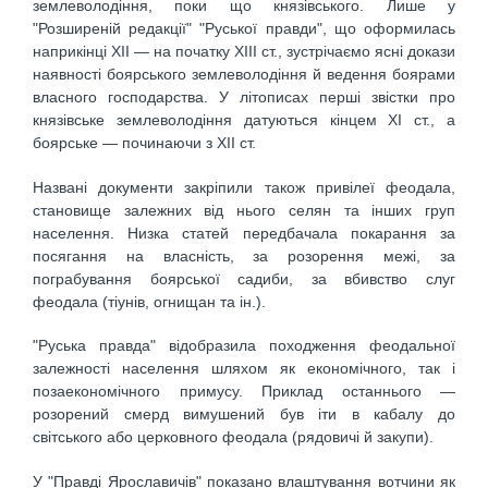
землеволодіння, поки що князівського. Лише у
"Розширеній редакції" "Руської правди", що оформилась
наприкінці XII — на початку XIII ст., зустрічаємо ясні докази
наявності боярського землеволодіння й ведення боярами
власного господарства. У літописах перші звістки про
князівське землеволодіння датуються кінцем XI ст., а
боярське — починаючи з XII ст.
Названі документи закріпили також привілеї феодала,
становище залежних від нього селян та інших груп
населення. Низка статей передбачала покарання за
посягання на власність, за розорення межі, за
пограбування боярської садиби, за вбивство слуг
феодала (тіунів, огнищан та ін.).
"Руська правда" відобразила походження феодальної
залежності населення шляхом як економічного, так і
позаекономічного примусу. Приклад останнього —
розорений смерд вимушений був іти в кабалу до
світського або церковного феодала (рядовичі й закупи).
У "Правді Ярославичів" показано влаштування вотчини як