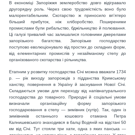
В економіці Запоріжжя землеробство довго відігравало
другорядну роль. Через свою трудомісткість воно було
малорентабельним. Скотарство ж приносило вп'ятеро
більший прибуток, ніж хліборобство. Поширеними
промислами були рибальство, бджільництво й полювання.
Ці галузі тривалий час залишалися головними джерелами
запорізького багатства. Запорізьке господарство
поступово еволюціонувало від простих до складних форм,
від елементарних промислів у незайманому степу до
організованого скотарства і рільництва.
Етапним у розвитку господарства Січі можна вважати 1734
р. — рік виходу запорожців з підданства Кримському
ханству, повернення в Україну й заснування Нової Січі.
Складаються умови для переходу від напівнатурального
господарства до товарного. Природні й соціальні умови
визначали організаційну форму запорізького
господарювання в степу — зимівник (хутір). Так, один із
зимівників останнього кошового отамана Петра
Калнишевського знаходився в балці Водяній на відстані 50
км від Січі. Тут стояли три хати, одна з яких панська —