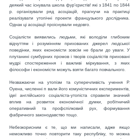
деякий час існувала школа фур'єристів! які з 1841 по 1844
р. організували ряд асоціацій, прагнучи на практиці
реалізувати утопічні проекти французького дослідника.
Однак ці асоціації проіснували недовго.
Соціалісти виявились людьми, які володіли глибоким
відчуттям і розумінням прихованих джерел людської
поведінки, яких економісти зовсім не брали до уваги. У
плутанині сумбурних промов і творів соціалістів приховані
мудрі спостереження і важливі міркування, з яких
філософи і економісти можуть взяти багато повчального.
Незважаючи на утопізм та суперечливість учення Р.
Оуена, численні п вали його комуністичних експериментів,
ідеї англійського соціаліста-утопіста справили значний
вплив на розвиток економічної думки, робітничий
оперативний та профспілковий рух, формування
фабричного законодавство тощо.
Небезкорисним є те, що ми написали, адже якщо
неможливо точно повторити таку республіку, то можна