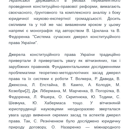
Української державності в умовах перманентного
проведення конституційно-правової реформи, вимагають
своєчасного, ґрунтовного та комплексного аналізу з боку
юридичної науково-експертної громадськості. Досить
сміливим та у той же час виваженим кроком у цьому
напрямі є монографія під авторством В. Цоклана та В.
Федоренка "Система сучасних джерел конституційного
права України".
Джерела конституційного права України традиційно
привертали й привертають увагу як вітчизняних, так і
зарубіжних правників. Фундаментальними дослідженнями
проблематики теоретико-методологічних засад джерел
права та їх системи є роботи Т. Волкера, Р. Давида, В.
Джексона, Л. Епстайна, В. Кампо, А. Колодія, М.
Козюбри[2], Дж. Лібермана, М. Марченка, В. Погорілка, В.
Федоренка, Л. Фішера, О. Скрипнюка, Ю. Тодики, С.
Шевчука, Ю. Хабермаса тощо. У вітчизняній
юриспруденції науковцями неодноразово зверталася
увага щодо вивчення окремих засад та аспектів джерел
права. Так, С. Резніченком було досліджено юридичну
природу договору, О. Назаренко — міжнародного