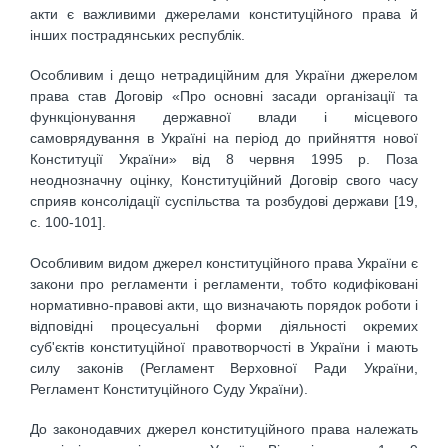
акти є важливими джерелами конституційного права й
інших пострадянських республік.
Особливим і дещо нетрадиційним для України джерелом
права став Договір «Про основні засади організації та
функціонування державної влади і місцевого
самоврядування в Україні на період до прийняття нової
Конституції України» від 8 червня 1995 р. Поза
неоднозначну оцінку, Конституційний Договір свого часу
сприяв консолідації суспільства та розбудові держави [19,
c. 100-101].
Особливим видом джерел конституційного права України є
закони про регламенти і регламенти, тобто кодифіковані
нормативно-правові акти, що визначають порядок роботи і
відповідні процесуальні форми діяльності окремих
суб'єктів конституційної правотворчості в України і мають
силу законів (Регламент Верховної Ради України,
Регламент Конституційного Суду України).
До законодавчих джерел конституційного права належать