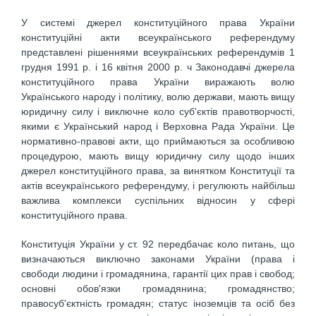
У системі джерел конституційного права України
конституційні акти всеукраїнського референдуму
представлені рішеннями всеукраїнських референдумів 1
грудня 1991 р. і 16 квітня 2000 р. ч Законодавчі джерела
конституційного права України виражають волю
Українського народу і політику, волю держави, мають вищу
юридичну силу і виключне коло суб'єктів правотворчості,
якими є Український народ і Верховна Рада України. Це
нормативно-правові акти, що приймаються за особливою
процедурою, мають вищу юридичну силу щодо інших
джерел конституційного права, за винятком Конституції та
актів всеукраїнського референдуму, і регулюють найбільш
важлива комплекси суспільних відносин у сфері
конституційного права.
Конституція України у ст. 92 передбачає коло питань, що
визначаються виключно законами України (права і
свободи людини і громадянина, гарантії цих прав і свобод;
основні обов'язки громадянина; громадянство;
правосуб'єктність громадян; статус іноземців та осіб без