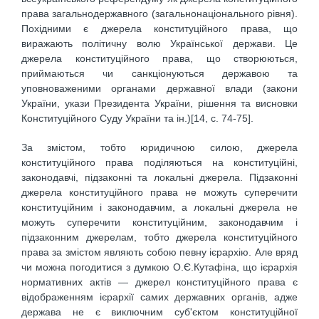
права загальнодержавного (загальнонаціонального рівня).
Похідними є джерела конституційного права, що
виражають політичну волю Української держави. Це
джерела конституційного права, що створюються,
приймаються чи санкціонуються державою та
уповноваженими органами державної влади (закони
України, укази Президента України, рішення та висновки
Конституційного Суду України та ін.)[14, c. 74-75].
За змістом, тобто юридичною силою, джерела
конституційного права поділяються на конституційні,
законодавчі, підзаконні та локальні джерела. Підзаконні
джерела конституційного права не можуть суперечити
конституційним і законодавчим, а локальні джерела не
можуть суперечити конституційним, законодавчим і
підзаконним джерелам, тобто джерела конституційного
права за змістом являють собою певну ієрархію. Але вряд
чи можна погодитися з думкою О.Є.Кутафіна, що ієрархія
нормативних актів — джерел конституційного права є
відображенням ієрархії самих державних органів, адже
держава не є виключним суб'єктом конституційної