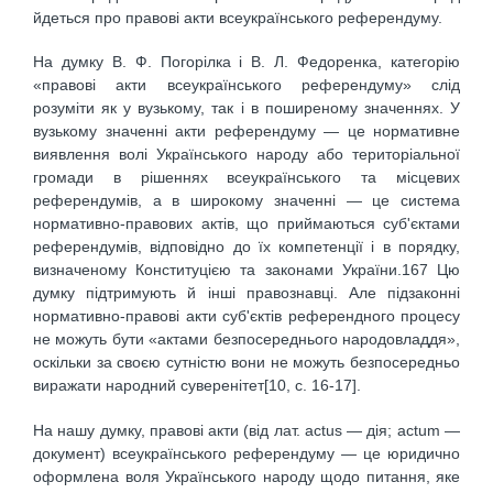
йдеться про правові акти всеукраїнського референдуму.
На думку В. Ф. Погорілка і В. Л. Федоренка, категорію
«правові акти всеукраїнського референдуму» слід
розуміти як у вузькому, так і в поширеному значеннях. У
вузькому значенні акти референдуму — це нормативне
виявлення волі Українського народу або територіальної
громади в рішеннях всеукраїнського та місцевих
референдумів, а в широкому значенні — це система
нормативно-правових актів, що приймаються суб'єктами
референдумів, відповідно до їх компетенції і в порядку,
визначеному Конституцією та законами України.167 Цю
думку підтримують й інші правознавці. Але підзаконні
нормативно-правові акти суб'єктів референдного процесу
не можуть бути «актами безпосереднього народовладдя»,
оскільки за своєю сутністю вони не можуть безпосередньо
виражати народний суверенітет[10, c. 16-17].
На нашу думку, правові акти (від лат. actus — дія; actum —
документ) всеукраїнського референдуму — це юридично
оформлена воля Українського народу щодо питання, яке