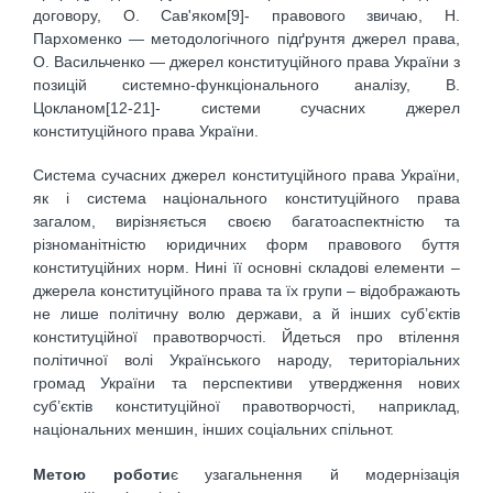
договору, О. Сав'яком[9]- правового звичаю, Н.
Пархоменко — методологічного підґрунтя джерел права,
О. Васильченко — джерел конституційного права України з
позицій системно-функціонального аналізу, В.
Цокланом[12-21]- системи сучасних джерел
конституційного права України.
Система сучасних джерел конституційного права України,
як і система національного конституційного права
загалом, вирізняється своєю багатоаспектністю та
різноманітністю юридичних форм правового буття
конституційних норм. Нині її основні складові елементи –
джерела конституційного права та їх групи – відображають
не лише політичну волю держави, а й інших суб’єктів
конституційної правотворчості. Йдеться про втілення
політичної волі Українського народу, територіальних
громад України та перспективи утвердження нових
суб’єктів конституційної правотворчості, наприклад,
національних меншин, інших соціальних спільнот.
Метою роботи
є узагальнення й модернізація