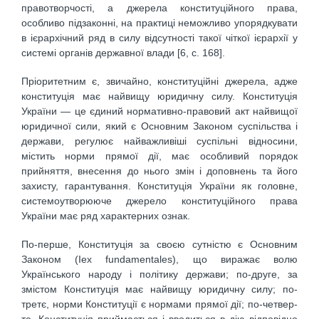
правотворчості, а джерела конституційного права,
особливо підзаконні, на практиці неможливо упорядкувати
в ієрархічний ряд в силу відсутності такої чіткої ієрархії у
системі органів державної влади [6, c. 168].
Пріоритетним є, звичайно, конституційні джерела, адже
конституція має найвищу юридичну силу. Конституція
України — це єдиний нормативно-правовий акт найвищої
юридичної сили, який є Основним Законом суспільства і
держави, регулює найважливіші суспільні відносини,
містить норми прямої дії, має особливий порядок
прийняття, внесення до нього змін і доповнень та його
захисту, гарантування. Конституція України як головне,
системоутворююче джерело конституційного права
України має ряд характерних ознак.
По-перше, Конституція за своєю сутністю є Основним
Законом (Іех fundamentales), що виражає волю
Українського народу і політику держави; по-друге, за
змістом Конституція має найвищу юридичну силу; по-
третє, норми Конституції є нормами прямої дії; по-четвер-