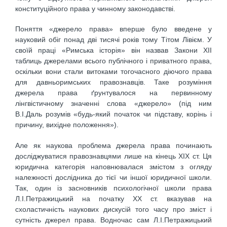
конституційного права у чинному законодавстві.
Поняття «джерело права» вперше було введене у
науковий обіг понад дві тисячі років тому Тітом Лівієм. У
своїй праці «Римська історія» він назвав Закони XII
таблиць джерелами всього публічного і приватного права,
оскільки вони стали витоками тогочасного діючого права
для давньоримських правознавців. Таке розуміння
джерела права ґрунтувалося на первинному
лінгвістичному значенні слова «джерело» (під ним
В.І.Даль розумів «будь-який початок чи підставу, корінь і
причину, вихідне положення»).
Але як наукова проблема джерела права починають
досліджуватися правознавцями лише на кінець XIX ст. Ця
юридична категорія наповнювалася змістом з огляду
належності дослідника до тієї чи іншої юридичної школи.
Так, один із засновників психологічної школи права
Л.І.Петражицький на початку XX ст. вказував на
схоластичність наукових дискусій того часу про зміст і
сутність джерел права. Водночас сам Л.І.Петражицький