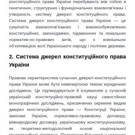
конституційного права України перебувають між собою в
генетичних, структурних і функціональних взаємозв'язках і
утворюють систему джерел конституційного права.
Система джерел конституційного права України — це
сукупність взаємопов'язаних і взаємообумовлених
конституційних, законодавчих, підзаконних та локальних
норматив-но-правових актів, що є зовнішньою
об'єктивацією волі Українського народу і політики держави.
2. Система джерел конституційного права
України
Правова характеристика сучасних джерел конституційного
права України може бути невичерпною темою юридичних
досліджень. Це підтверджується й існуванням у сучасній
українській конституційно-правовій науці самостійних
монографічних досліджень, присвячених окремим видам
джерел конституційного права — Конституції України,
законам України, нормативно-правовому договору,
міжнародному договору, українському конституціоналізму,
як теоретико-методологічній основі національної
конституційної доктрини. Положення більшості з указаних