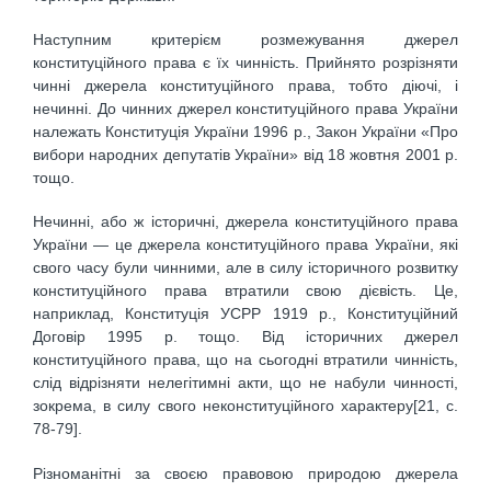
Наступним критерієм розмежування джерел
конституційного права є їх чинність. Прийнято розрізняти
чинні джерела конституційного права, тобто діючі, і
нечинні. До чинних джерел конституційного права України
належать Конституція України 1996 р., Закон України «Про
вибори народних депутатів України» від 18 жовтня 2001 р.
тощо.
Нечинні, або ж історичні, джерела конституційного права
України — це джерела конституційного права України, які
свого часу були чинними, але в силу історичного розвитку
конституційного права втратили свою дієвість. Це,
наприклад, Конституція УСРР 1919 р., Конституційний
Договір 1995 р. тощо. Від історичних джерел
конституційного права, що на сьогодні втратили чинність,
слід відрізняти нелегітимні акти, що не набули чинності,
зокрема, в силу свого неконституційного характеру[21, c.
78-79].
Різноманітні за своєю правовою природою джерела