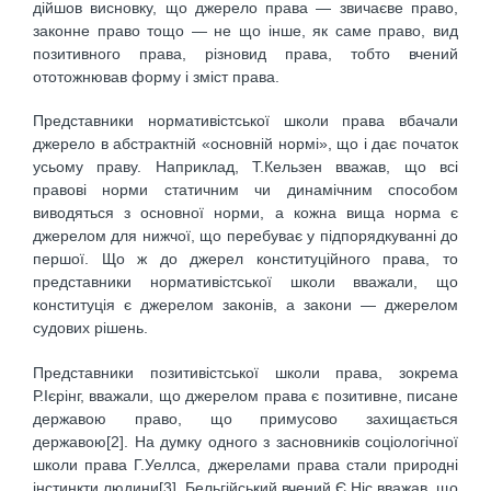
дійшов висновку, що джерело права — звичаєве право,
законне право тощо — не що інше, як саме право, вид
позитивного права, різновид права, тобто вчений
ототожнював форму і зміст права.
Представники нормативістської школи права вбачали
джерело в абстрактній «основній нормі», що і дає початок
усьому праву. Наприклад, Т.Кельзен вважав, що всі
правові норми статичним чи динамічним способом
виводяться з основної норми, а кожна вища норма є
джерелом для нижчої, що перебуває у підпорядкуванні до
першої. Що ж до джерел конституційного права, то
представники нормативістської школи вважали, що
конституція є джерелом законів, а закони — джерелом
судових рішень.
Представники позитивістської школи права, зокрема
Р.Ієрінг, вважали, що джерелом права є позитивне, писане
державою право, що примусово захищається
державою[2]. На думку одного з засновників соціологічної
школи права Г.Уеллса, джерелами права стали природні
інстинкти людини[3]. Бельгійський вчений Є.Ніс вважав, що