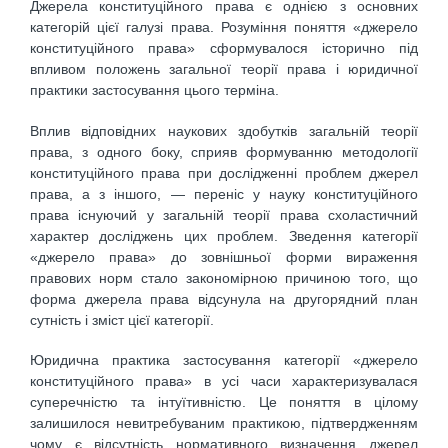
Джерела конституційного права є однією з основних
категорій цієї галузі права. Розуміння поняття «джерело
конституційного права» сформувалося історично під
впливом положень загальної теорії права і юридичної
практики застосування цього терміна.
Вплив відповідних наукових здобутків загальній теорії
права, з одного боку, сприяв формуванню методології
конституційного права при дослідженні проблем джерел
права, а з іншого, — переніс у науку конституційного
права існуючий у загальній теорії права схоластичний
характер досліджень цих проблем. Зведення категорії
«джерело права» до зовнішньої форми вираження
правових норм стало закономірною причиною того, що
форма джерела права відсунула на другорядний план
сутність і зміст цієї категорії.
Юридична практика застосування категорії «джерело
конституційного права» в усі часи характеризувалася
суперечністю та інтуїтивністю. Це поняття в цілому
залишилося невитребуваним практикою, підтвердженням
чому є відсутність нормативного визначення джерел