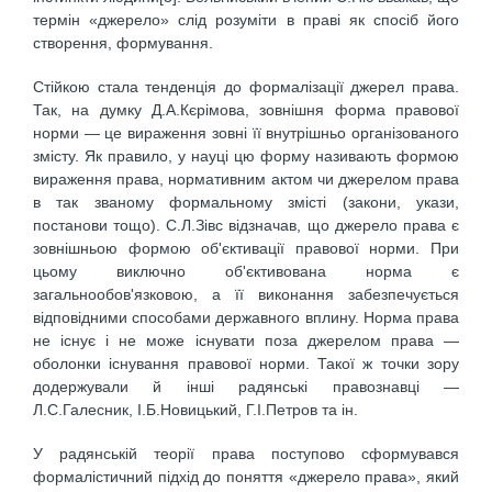
термін «джерело» слід розуміти в праві як спосіб його
створення, формування.
Стійкою стала тенденція до формалізації джерел права.
Так, на думку Д.А.Кєрімова, зовнішня форма правової
норми — це вираження зовні її внутрішньо організованого
змісту. Як правило, у науці цю форму називають формою
вираження права, нормативним актом чи джерелом права
в так званому формальному змісті (закони, укази,
постанови тощо). С.Л.Зівс відзначав, що джерело права є
зовнішньою формою об'єктивації правової норми. При
цьому виключно об'єктивована норма є
загальнообов'язковою, а її виконання забезпечується
відповідними способами державного вплину. Норма права
не існує і не може існувати поза джерелом права —
оболонки існування правової норми. Такої ж точки зору
додержували й інші радянські правознавці —
Л.С.Галесник, І.Б.Новицький, Г.І.Петров та ін.
У радянській теорії права поступово сформувався
формалістичний підхід до поняття «джерело права», який