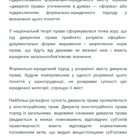
«джерело права» уточненням в дужках — «форма» або
підкресленням формально-юридичного підходу у
визначенні цього поняття.
У національній теорії права сформувалася точка зору, що
під джерелом права прийнято розуміти офіційно-
документальні форми вираження і закріплення норм
права, що йдуть від держави чи визнані нею і мають
юридичне загальнообов'язкове значення.
Формально-юридичний підхід у розумінні змісту джерела
права, будучи компромісним у єдності розуміння цього
поняття у юриспруденції, не розкриває сутності цієї
юридичної категорії, спрощує її зміст.
Найбільш рельєфно сутність джерела права проявляється
у конституційному праві. Джерела конституційного права
поряд із загальними, видовими ознаками джерела права
(видаються в межах повноважень відповідних суб'єктів
правотворчості; мають відповідати нормативним
положенням актів, що видані вищестоящими суб'єктами