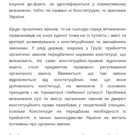
існуючи де-факто, не ідентифікуються у нормативному
визначенні, тобто не названі ні Конституцією, ні законами
України.
Щодо органічних законів, то на сьогодні серед вітчизняних
правознавців не існує єдиної точки на їх сутність і зміст та
критерії розмежування з конституційними та звичайними
законами. У ряді держав, зокрема у Грузії, прийняття
органічних законів передбачено нормами конституції, що
визначають, які саме конституційно-правові відносини
мають стати предметом правового регулювання
органічного закону. Вважається, що такі закони
відрізняються від конституційних тим, що вони
доповнюють конституції, не змінюючи її основних
принципів і не торкаються глибинної сутності. Проблема
визначення суті та змісту органічних законів як джерел
конституційного права перебуває у теоретичній площині,
оскільки Конституція не передбачає необхідності їх
прийняття, а чинне законодавство України не містить
положень про органічні закони.