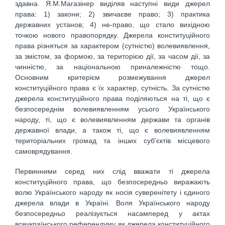
здавна. Я.М.Магазінер виділяв наступні види джерел
права: 1) закони; 2) звичаєве право; 3) практика
державних установ; 4) не-право, що стало вихідною
точкою нового правопорядку. Джерела конституційного
права різняться за характером (сутністю) волевиявлення,
за змістом, за формою, за територією дії, за часом дії, за
чинністю, за національною приналежністю тощо.
Основним критерієм розмежування джерел
конституційного права є їх характер, сутність. За сутністю
джерела конституційного права поділяються на ті, що є
безпосереднім волевиявленням усього Українського
народу, ті, що є волевиявленням держави та органів
державної влади, а також ті, що є волевиявленням
територіальних громад та інших суб'єктів місцевого
самоврядування.
Первинними серед них слід вважати ті джерела
конституційного права, що безпосередньо виражають
волю Українського народу як носія суверенітету і єдиного
джерела влади в Україні. Воля Українського народу
безпосередньо реалізується насамперед у актах
всеукраїнського референдуму як джерела конституційного