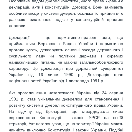
Особливим видом джерел конституційного права України є
декларації, акти і конституційні договори. Вони займають
особливе місце у системі джерел, оскільки їх прийняття є
разовою, виключною подією у конституційній практиці
держави.
Декларації — це нормативно-правові акти, що
приймаються Верховною Радою України і нормативно
проголошують, декларують основні засади державного і
суспільного ладу чи політики держави з окремих
найважливіших питань, не маючи загальнообов'язкового
характеру. Це Декларація про державний суверенітет
України від 16 липня 1990 р., Декларація прав
національностей України від 1 листопада 1991 р.
Акт проголошення незалежності України від 24 серпня
1991 р. став унікальним джерелом для становлення і
розвитку системи джерел конституційного права України.
На відміну від Декларації, що стверджувала лише
верховенство Конституції і законів УРСР на своїй
території, Акт наголошував, що на території України мають
чинність виключно Конституція і закони України. Подібні