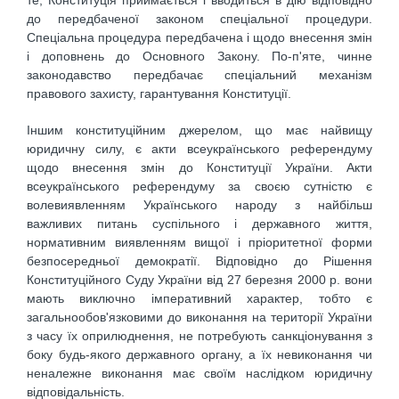
те, Конституція приймається і вводиться в дію відповідно
до передбаченої законом спеціальної процедури.
Спеціальна процедура передбачена і щодо внесення змін
і доповнень до Основного Закону. По-п'яте, чинне
законодавство передбачає спеціальний механізм
правового захисту, гарантування Конституції.
Іншим конституційним джерелом, що має найвищу
юридичну силу, є акти всеукраїнського референдуму
щодо внесення змін до Конституції України. Акти
всеукраїнського референдуму за своєю сутністю є
волевиявленням Українського народу з найбільш
важливих питань суспільного і державного життя,
нормативним виявленням вищої і пріоритетної форми
безпосередньої демократії. Відповідно до Рішення
Конституційного Суду України від 27 березня 2000 р. вони
мають виключно імперативний характер, тобто є
загальнообов'язковими до виконання на території України
з часу їх оприлюднення, не потребують санкціонування з
боку будь-якого державного органу, а їх невиконання чи
неналежне виконання має своїм наслідком юридичну
відповідальність.