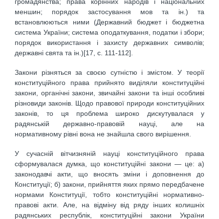
громадянства; права корінних народів і національних
меншин; порядок застосування мов та ін.) та
встановлюються ними (Державний бюджет і бюджетна
система України; система оподаткування, податки і збори;
порядок використання і захисту державних символів;
державні свята та ін.)[17, c. 111-112].
Закони різняться за своєю сутністю і змістом. У теорії
конституційного права прийнято виділяли конституційні
закони, органічні закони, звичайні закони та інші особливі
різновиди законів. Щодо правової природи конституційних
законів, то ця проблема широко дискутувалася у
радянській державно-правовій науці, але на
нормативному рівні вона не знайшла свого вирішення.
У сучасній вітчизняній науці конституційного права
сформувалася думка, що конституційні закони — це: а)
законодавчі акти, що вносять зміни і доповнення до
Конституції; б) закони, прийняття яких прямо передбачене
нормами Конституції, тобто конституційні нормативно-
правові акти. Але, на відміну від ряду інших колишніх
радянських республік, конституційні закони України