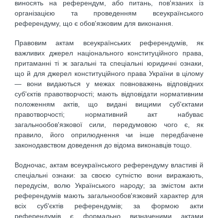
виносять на референдум, або питань, пов'язаних із
організацією та проведенням всеукраїнського
референдуму, що є обов'язковим для виконання.
Правовим актам всеукраїнських референдумів, як
важливих джерел національного конституційного права,
притаманні ті ж загальні та спеціальні юридичні ознаки,
що й для джерел конституційного права України в цілому
— вони видаються у межах повноважень відповідних
суб'єктів правотворчості; мають відповідати нормативним
положенням актів, що видані вищими суб'єктами
правотворчості; нормативний акт набуває
загальнообов'язкової сили, передумовою чого є, як
правило, його оприлюднення чи інше передбачене
законодавством доведення до відома виконавців тощо.
Водночас, актам всеукраїнського референдуму властиві й
спеціальні ознаки: за своєю сутністю вони виражають,
передусім, волю Українського народу; за змістом акти
референдумів мають загальнообов'язковий характер для
всіх суб'єктів референдумів; за формою акти
референдумів є формально визначеними актами