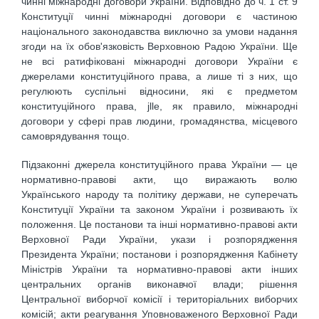
чинні міжнародні договори України. Відповідно до ч. 1 ст. 9
Конституції чинні міжнародні договори є частиною
національного законодавства виключно за умови надання
згоди на їх обов'язковість Верховною Радою України. Ще
не всі ратифіковані міжнародні договори України є
джерелами конституційного права, а лише ті з них, що
регулюють суспільні відносини, які є предметом
конституційного права, jlle, як правило, міжнародні
договори у сфері прав людини, громадянства, місцевого
самоврядування тощо.
Підзаконні джерела конституційного права України — це
нормативно-правові акти, що виражають волю
Українського народу та політику держави, не суперечать
Конституції України та законом України і розвивають їх
положення. Це постанови та інші нормативно-правові акти
Верховної Ради України, укази і розпорядження
Президента України; постанови і розпорядження Кабінету
Міністрів України та нормативно-правові акти інших
центральних органів виконавчої влади; рішення
Центральної виборчої комісії і територіальних виборчих
комісій; акти реагування Уповноваженого Верховної Ради