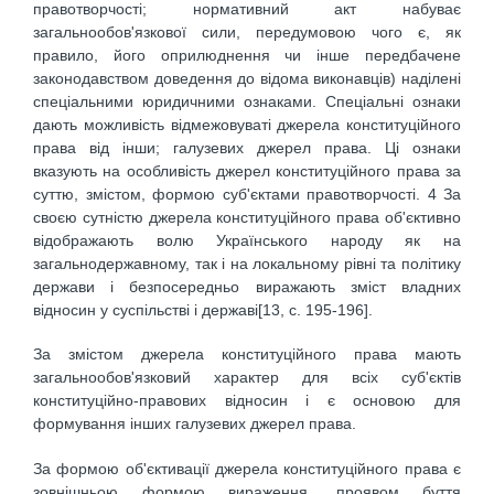
правотворчості; нормативний акт набуває
загальнообов'язкової сили, передумовою чого є, як
правило, його оприлюднення чи інше передбачене
законодавством доведення до відома виконавців) наділені
спеціальними юридичними ознаками. Спеціальні ознаки
дають можливість відмежовуваті джерела конституційного
права від інши; галузевих джерел права. Ці ознаки
вказують на особливість джерел конституційного права за
суттю, змістом, формою суб'єктами правотворчості. 4 За
своєю сутністю джерела конституційного права об'єктивно
відображають волю Українського народу як на
загальнодержавному, так і на локальному рівні та політику
держави і безпосередньо виражають зміст владних
відносин у суспільстві і державі[13, c. 195-196].
За змістом джерела конституційного права мають
загальнообов'язковий характер для всіх суб'єктів
конституційно-правових відносин і є основою для
формування інших галузевих джерел права.
За формою об'єктивації джерела конституційного права є
зовнішньою формою вираження, проявом буття