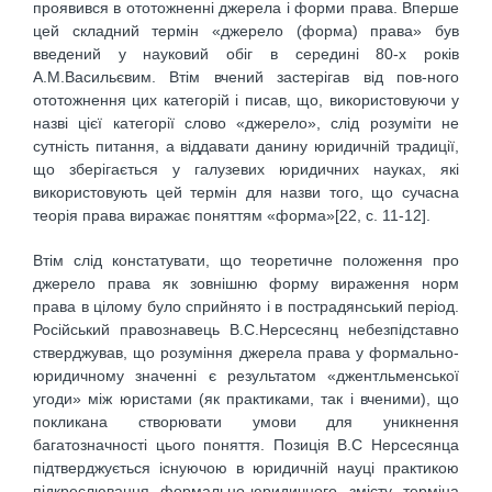
проявився в ототожненні джерела і форми права. Вперше
цей складний термін «джерело (форма) права» був
введений у науковий обіг в середині 80-х років
А.М.Васильєвим. Втім вчений застерігав від пов-ного
ототожнення цих категорій і писав, що, використовуючи у
назві цієї категорії слово «джерело», слід розуміти не
сутність питання, а віддавати данину юридичній традиції,
що зберігається у галузевих юридичних науках, які
використовують цей термін для назви того, що сучасна
теорія права виражає поняттям «форма»[22, c. 11-12].
Втім слід констатувати, що теоретичне положення про
джерело права як зовнішню форму вираження норм
права в цілому було сприйнято і в пострадянський період.
Російський правознавець В.С.Нерсесянц небезпідставно
стверджував, що розуміння джерела права у формально-
юридичному значенні є результатом «джентльменської
угоди» між юристами (як практиками, так і вченими), що
покликана створювати умови для уникнення
багатозначності цього поняття. Позиція В.С Нерсесянца
підтверджується існуючою в юридичній науці практикою
підкреслювання формально-юридичного змісту терміна