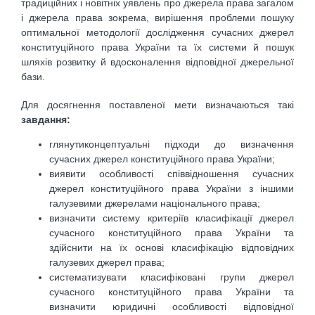
традиційних і новітніх уявлень про джерела права загалом
і джерела права зокрема, вирішення проблеми пошуку
оптимальної методології дослідження сучасних джерел
конституційного права України та їх системи й пошук
шляхів розвитку й вдосконалення відповідної джерельної
бази.
Для досягнення поставленої мети визначаються такі
завдання:
глянутиконцептуальні підходи до визначення
сучасних джерел конституційного права України;
виявити особливості співвідношення сучасних
джерел конституційного права України з іншими
галузевими джерелами національного права;
визначити систему критеріїв класифікації джерел
сучасного конституційного права України та
здійснити на їх основі класифікацію відповідних
галузевих джерел права;
систематизувати класифіковані групи джерел
сучасного конституційного права України та
визначити юридичні особливості відповідної