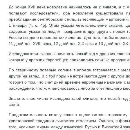
До конца XVII века новолетие начиналось не с января, а с ма
полагают исследователи, оба новолетия существовали п
преобладание сентябрьский стиль, вытесняющий мартовский. Пе
1 января [4, с. 45]. Этим указом летоисчесление славян, ц
содержал указание людям поздравлять друг друга с новым г
России введено новое летосчисление. Для того, чтобы перевес
11 дней для XVIII века, 12 дней для XIX века и 13 дней для XX-
Исследователи склонны начинать новый год у древних славян 
которые у древних европейцев приходились важные праздники
По старинному поверью солнце в апреле встречается с меся
другой на запад, и с той поры не встречаются друг с другом 
говорит о том, что счёт дней древние европейцы начинали с 
расхождение, что компенсировалось либо за счёт лишнего мес
Значительное число исследователей считает, что новый год
света.
Продолжительность века у славян оценивается по-разному:
христианской традиции считается столетием. Однако, в фол
того, «вечные миры» между языческой Русью и Византией заклю