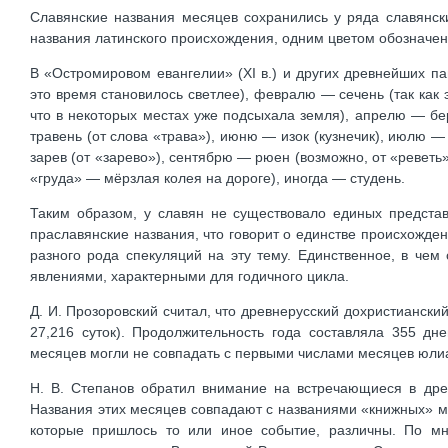
Славянские названия месяцев сохранились у ряда славянски
названия латинского происхождения, одним цветом обозначен
В «Остромировом евангелии» (XI в.) и других древнейших па
это время становилось светлее), февралю — сечень (так как э
что в некоторых местах уже подсыхала земля), апрелю — бе
травень (от слова «трава»), июню — изок (кузнечик), июлю —
зарев (от «зарево»), сентябрю — рюен (возможно, от «реветь
«груда» — мёрзлая колея на дороге), иногда — студень.
Таким образом, у славян не существовало единых предста
праславянские названия, что говорит о единстве происхожден
разного рода спекуляций на эту тему. Единственное, в чем
явлениями, характерными для годичного цикла.
Д. И. Прозоровский считал, что древнерусский дохристиански
27,216 суток). Продолжительность года составляла 355 дн
месяцев могли не совпадать с первыми числами месяцев юлианс
Н. В. Степанов обратил внимание на встречающиеся в дре
Названия этих месяцев совпадают с названиями «книжных» м
которые пришлось то или иное событие, различны. По м