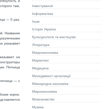
тянутость и
Інвестування
оторого там,
Інформатика
ица — 5 раз,
Інше
Історія України
ый. Название
Культурологія та мистецтво
 различными
а указывает
Літературa
Макроекономіка
казывает на
Маркетинг
конструкторы
ции. Пятница
Медицина
Менеджмент організації
 пятница — с
Міжнародна економіка
Мікроекономіка
йские корни.
Мовознавство
едставляется
Музика