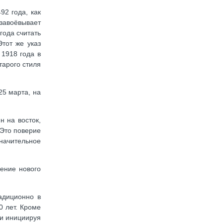
92 года, как
завоёвывает
года считать
Этот же указ
 1918 года в
тарого стиля
25 марта, на
н на восток,
 Это поверие
значительное
дение нового
адиционно в
0 лет. Кроме
ми инициируя