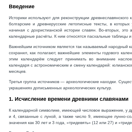
Введение
Историки используют для реконструкции древнеславянского 
болгарские и древнерусские летописные тексты, в которых
начиная с дохристианской истории славян. Во-вторых, это
календарные расчёты. К ним относятся пасхальные таблицы и
Важнейшим источником является так называемый народный ка
сохранил, как полагают, важнейшие элементы годового кале
этим календарём следует принимать во внимание наслое
календаря с астрономическим и смену календарей: юлианско
месяцев.
Третья группа источников — археологические находки. Сущес
украшениях дописьменных археологических культур.
1. Исчисление времени древними славянами
К календарной символике, имеющей числовое выражение, у древ
и 4, связанные с луной, а также число 9, имеющее лунно-
значения как 30 лет и 3 года, «тридевять» (12 или 27) и «триде