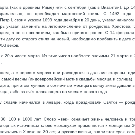
рта (как в древнем Риме) или с сентября (как в Византии). До 14
араллельно, но преобладал мартовский стиль. С 1492 года 
тр I, своим указом 1699 года декабря в 20 день, указал началом 
арь указал заменить на летоисчисление от рождества Христова. 
одом, а не с новолетием, как было принято ранее. С 14 февраля
ти дату со старого стиля на новый, необходимо прибавить к дате с
XXI веков.
с 20-х чисел марта. Из этих чисел наиболее значимы 21 марта и 
.
цем, а с первого мороза они расходятся в дальние стороны: оди
до самой весны (индоевропейский мотив свадьбы месяца и солнца).
марта, при этом лунные и солнечные месяцы к концу зимы давали 
яца, либо за счёт плавающего по числам нового года.
 у славян начинался в январе, когда праздновали Святки — рож
 30, 100 и 1000 лет. Слово «век» означает жизнь человека и тр
ьклорных источниках слово «вековуха» применяется к женщинам 3
чались в X веке на 30 лет, и русские князья, знали этот срок, са