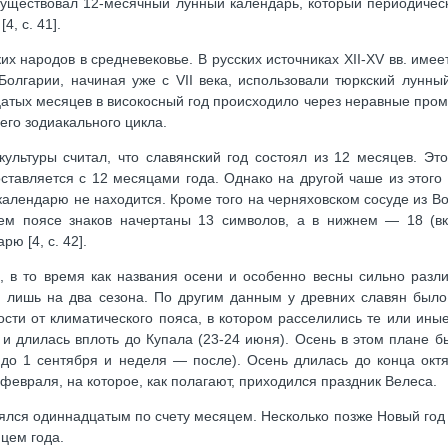
существовал 12-месячный лунный календарь, который периодическ
, с. 41].
х народов в средневековье. В русских источниках XII-XV вв. имее
олгарии, начиная уже с VII века, использовали тюркский лунны
атых месяцев в високосный год происходило через неравные пром
его зодиакального цикла.
культуры считал, что славянский год состоял из 12 месяцев. Эт
поставляется с 12 месяцами года. Однако на другой чаше из этого
календарю не находится. Кроме того на черняховском сосуде из Во
нем поясе знаков начертаны 13 символов, а в нижнем — 18 (в
ю [4, с. 42].
, в то время как названия осени и особенно весны сильно разл
я лишь на два сезона. По другим данным у древних славян было
ости от климатического пояса, в котором расселились те или ины
 и длилась вплоть до Купала (23-24 июня). Осень в этом плане б
 до 1 сентября и неделя — после). Осень длилась до конца октя
евраля, на которое, как полагают, приходился праздник Велеса.
лялся одиннадцатым по счету месяцем. Несколько позже Новый год
яцем года.