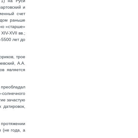
 1) на Руси
артовский и
менный счет
одом раньше
 но «старше»
IV-XVII вв.;
-5500 лет до
ориков, трое
евский, А.А.
ов является
о преобладал
-солнечного
тие зачастую
 датировок,
а протяжении
 (не года, а