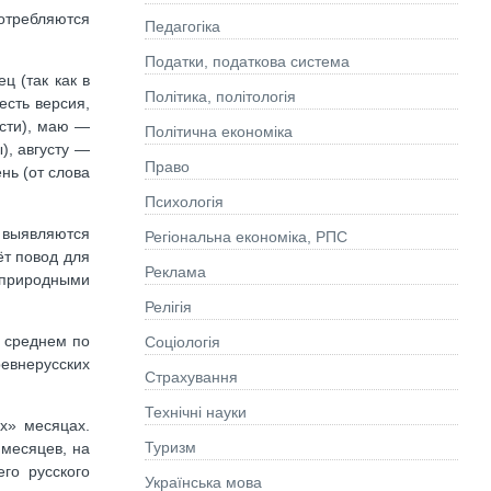
потребляются
Педагогіка
Податки, податкова система
ц (так как в
Політика, політологія
есть версия,
ести), маю —
Політична економіка
), августу —
Право
нь (от слова
Психологія
 выявляются
Регіональна економіка, РПС
ёт повод для
Реклама
с природными
Релігія
в среднем по
Соціологія
евнерусских
Страхування
Технічні науки
х» месяцах.
Туризм
 месяцев, на
го русского
Українська мова