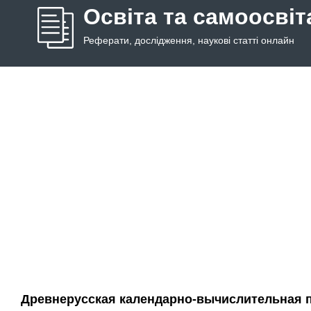
Освіта та самоосвіт
Реферати, дослідження, наукові статті онлайн
Древнерусская календарно-вычислительная п