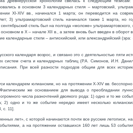
ема древне­русской хронологии свелась к следующим тезисам:
зовались в основном 3 календарных стиля – мартовский, ультрам
ении XI-XIV вв., начинался 1 марта; он переводится на совре
ет; 3) ультрамартовский стиль начинался также 1 марта, но г
ый сентябрьский стиль был на полгода «моложе» ультрамартовского,
новном в X – начале XII в., а затем вновь был введен в оборот в X
ие календарные стили – антиохийский, или александрийский (эра: 
ского календаря возрос, и связано это с деятельностью пяти ист
х систем счета и календарных таблиц (Р.А. Симонов, И.Н. Данил
описания. При всей разности подходов общим для всех историк
уси календарем юлианским, но на протяжении X-XIV вв. бесспорн
 Фактическим же основанием для вывода о преобладании лунно
огромного числа разночтений двоякого рода: 1) одно и то же собы
а; 2) одно и то же событие нередко имеет несколько юлианских
 с. 11].
енных лет», с которой начинаются почти все русские летописи, н
событиями, а на протяжении оставшихся 160 лет лишь 53 события