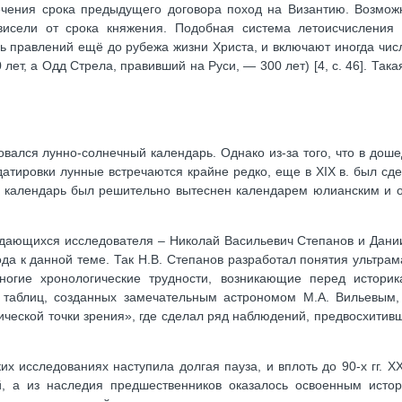
течения срока предыдущего договора поход на Византию. Возможн
висели от срока княжения. Подобная система летоисчисления 
ь правлений ещё до рубежа жизни Христа, и включают иногда чис
лет, а Одд Стрела, правивший на Руси, — 300 лет) [4, с. 46]. Така
овался лунно-солнечный календарь. Однако из-за того, что в дош
атировки лунные встречаются крайне редко, еще в XIX в. был сд
ый календарь был решительно вытеснен календарем юлианским и о
 выдающихся исследователя – Николай Васильевич Степанов и Дан
да к данной теме. Так Н.В. Степанов разработал понятия ультрам
многие хронологические трудности, возникающие перед историк
 таблиц, созданных замечательным астрономом М.А. Вильевым,
ической точки зрения», где сделал ряд наблюдений, предвосхитив
 исследованиях наступила долгая пауза, и вплоть до 90-х гг. ХХ
й, а из наследия предшественников оказалось освоенным исто