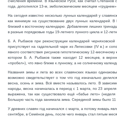
счисления времени. В языческой Руси, как считал Степанов 
года, дополнялся 13-м, эмболисмическим месяцем «груднем» [4
На сегодня известно несколько лунных календарей у славянски
как минимум на существование двух лунных календарей. В Б
близкий к восточному календарю. Добавление лишних тринадц
в разные порядковые годы 19-летнего лунного цикла и 12-летн
Б. А. Рыбаков при реконструкции календарей черняховской 
присутствует на гадательной чаре из Лепесовки (IV в.) и со
явного соответствия рисунков гипотетическому 12-месячному 
котором Б. А. Рыбаков также находит 12 месяцев, в верх
«пробел»), что явно ближе к лунному, а не солнечному календар
Названия зимы и лета во всех славянских языках одинаковы
возможно свидетельствует о том что год изначально делилс
весна, осень и зима. Всё вместе называлось лето. В зависим
народы, весна начиналась в период с 1 марта, по 23 апреля
выражена, так как существовало ещё «бабье лето» (неделя
Большую часть года занимала зима. Серединой зимы было 11 ф
У древних славян год начинался с марта, а потому январь яв
сентябре, в Семёнов день, после чего январь стал пятым мес