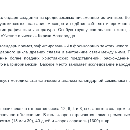
календаря сведения из средневековых письменных источников. Во
 упоминаются названия месяцев и ведётся счёт лет и временны
 агиографическая литература. Особую группу составляют тексты,
 «Учение о числах» Кирика Новгородца.
лендарь примет, зафиксированный в фольклорных текстах нового
ндарного цикла древних славян и внутренние связи между ними. 
ние более поздних христианских представлений, расхождение
го на григорианский. Важное место занимает исследование народ
твует методика статистического анализа календарной символики н
них славян относятся числа 12, 6, 4 и 3, связанные с солнцем, чи
солнечное объяснение. В фольклоре встречаются такие временные
сять» (13 или 30), 40 дней и «сорок сороков» (1600) и др.