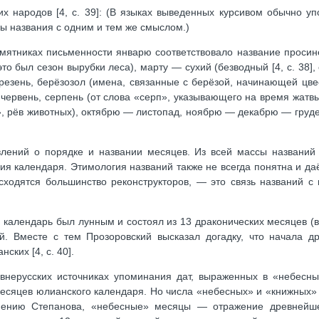
х народов [4, с. 39]: (В языках выведенных курсивом обычно у
ы названия с одним и тем же смыслом.)
мятниках письменности январю соответствовало название просине
то был сезон вырубки леса), марту — сухий (безводный [4, с. 38], 
резень, берёзозол (имена, связанные с берёзой, начинающей цв
 червень, серпень (от слова «серп», указывающего на время жатвы
», рёв животных), октябрю — листопад, ноябрю — декабрю — груде
влений о порядке и названии месяцев. Из всей массы названий
ия календаря. Этимология названий также не всегда понятна и да
 сходятся большинство реконструкторов, — это связь названий 
й календарь был лунным и состоял из 13 драконических месяцев (
ей. Вместе с тем Прозоровский высказал догадку, что начала др
ких [4, с. 40].
внерусских источниках упоминания дат, выраженных в «небесны
есяцев юлианского календаря. Но числа «небесных» и «книжных»
нению Степанова, «небесные» месяцы — отражение древнейше