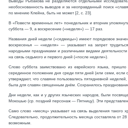
Выводы Рыбакова не разделяются отдельными исследователя
необоснованность выводов и за неоправданный поиск «славя
по мнению Клейна, быть не может [2, с. 23].
В «Повести временных лет» понедельник и вторник упомянуты
суббота — 9, а воскресение («неделя») — 17 раз.
Названия дней недели («седмицы») имеют порядковое значен
воскресенья — «неделя» — указывает на запрет трудиться
народными праздниками и различными видами деятельности 
на связь седьмого и первого дней («после недели»).
Слово суббота заимствовано из еврейского языка, пришло 
серединное положение дня среди пяти дней (или семи, если с
утверждают, что славяне пользовались пятидневной неделей,
была для славян священным днём. Сохранилось празднование д
Дни недели, как и у других языческих народов, были посвящ
Мокошью (ср. поздний персонаж — Пятницу). Эти представлен
Само слово «месяц» указывает на связь выделения такого х
Следовательно, продолжительность месяца составляла от 28 
возможным.