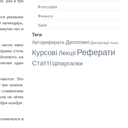
и, раз в три
Філософія
Фінанси
тся указание
й календарь,
Хімія
ежутки лет и
Теги
Дипломні
Автореферати
Дисертації
Книги
о число явно
Реферати
Курсові
 храма столь
Лекції
йскового, на
Статті
Шпаргалки
ключая один
ичаются. Это
 три сезона:
е славянские
ыла не чётко
бря-ноября.
 отмечался в