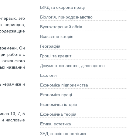
БЖД та охорона праці
Біологія, природознавство
-первых, это
х периодов,
Бухгалтерський облік
 содержащие
Всесвітня історія
Географія
 времени. Он
При работе с
Гроші та кредит
 юлианского
Документознавство, діловодство
ных названий
Екологія
а керамике и
Економіка підприємства
Економіка праці
Економічна історія
сла 13, 7, 5
Економічна теорія
 и числовые
Етика, естетика
ЗЕД, зовнішня політика