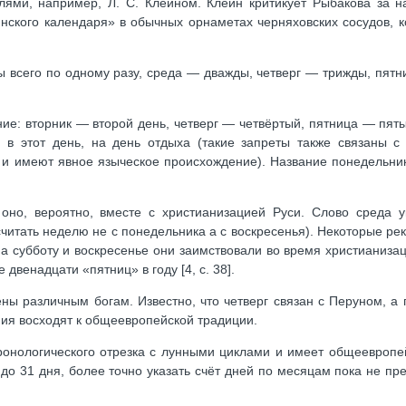
ми, например, Л. С. Клейном. Клейн критикует Рыбакова за на
нского календаря» в обычных орнаметах черняховских сосудов, к
 всего по одному разу, среда — дважды, четверг — трижды, пятн
ие: вторник — второй день, четверг — четвёртый, пятница — пят
 в этот день, на день отдыха (такие запреты также связаны с
и имеют явное языческое происхождение). Название понедельник
оно, вероятно, вместе с христианизацией Руси. Слово среда у
читать неделю не с понедельника а с воскресенья). Некоторые ре
 а субботу и воскресенье они заимствовали во время христианиза
венадцати «пятниц» в году [4, с. 38].
ены различным богам. Известно, что четверг связан с Перуном, а
ия восходят к общеевропейской традиции.
ронологического отрезка с лунными циклами и имеет общеевропе
до 31 дня, более точно указать счёт дней по месяцам пока не пр