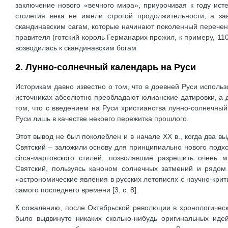
заключение нового «вечного мира», приурочивая к году ис
столетия века не имели строгой продолжительности, а за
скандинавским сагам, которые начинают поколенный перечен
правителя (готский король Германарих прожил, к примеру, 110 
возводилась к скандинавским богам.
2. Лунно-солнечный календарь на Руси
Историкам давно известно о том, что в древней Руси использ
источниках абсолютно преобладают юлианские датировки, а д
том, что с введением на Руси христианства лунно-солнечн
Руси лишь в качестве некоего пережитка прошлого.
Этот вывод не был поколеблен и в начале XX в., когда два
Святский – заложили основу для принципиально нового подхо
circa-мартовского стилей, позволявшие разрешить очень 
Святский, пользуясь каноном солнечных затмений и рядом
«астрономические явления в русских летописях с научно-крит
самого последнего времени [3, с. 8].
К сожалению, после Октябрьской революции в хронологических
было выдвинуто никаких сколько-нибудь оригинальных иде