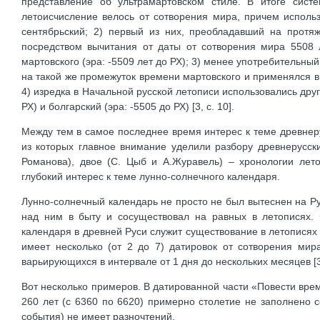
представление об ультрамартовском стиле. В итоге сист
летоисчисление велось от сотворения мира, причем исполь
сентябрьский; 2) первый из них, преобладавший на протяж
посредством вычитания от даты от сотворения мира 5508 л
мартовс­кого (эра: -5509 лет до РХ); 3) менее употребительн
на такой же промежуток времени мартовского и применялся в ос
4) изредка в Начальной русской летописи использовались друг
РХ) и болгарский (эра: -5505 до РХ) [3, с. 10].
Между тем в самое последнее время интерес к теме древнерус
из которых главное внимание уделили разбору древнерусски
Романова), двое (С. Цыб и А.Журавель) – хронологии лет
глубокий интерес к теме лунно-солнечного календаря.
Лунно-солнечный календарь не просто не был вытеснен на Р
над ним в быту и сосуществовал на равных в летописях.
календаря в древней Руси служит существование в летописях 
имеет несколько (от 2 до 7) датировок от сотворения мир
варьирующихся в интервале от 1 дня до нескольких месяцев [3,
Вот несколько примеров. В датированной части «Повести врем
260 лет (с 6360 по 6620) примерно столетие не заполнено 
события) не имеет разночтений.