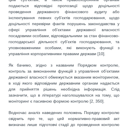
подаються відповідні пропозиції щодо доцільності
проведення державного фінансового аудиту або
інспектування певних суб’єктів господарювання, щодо
доцільності перевірки фактів порушень законодавства у
сфері управління об’єктами державної власності
посадовими особами, відповідальними за стан фінансово-
господарської діяльності суб’єктів господарювання, та
уповноваженими особами, які виконують функції з
управління корпоративними правами держави [10].
Як бачимо, згідно з названим Порядком контролю,
контроль за виконанням функцій з управління об’єктами
державної власності обмежується вказаним моніторингом,
в ході якого відповідним державним органам надається
для прийняття рішень необхідна інформація. Слід
зазначити, що в літературі наголошувалося на тому, що
моніторинг є пасивною формою контролю [2, 350].
Водночас аналіз наведених положень Порядку контролю
свідчить про те, що цей нормативно-правовий акт
визначає лише підготовчі стадії до проведення контролю