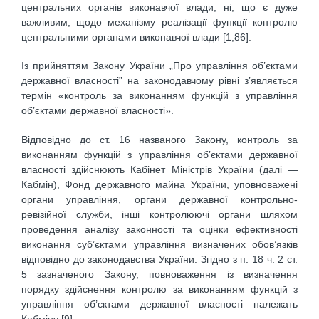
центральних органів виконавчої влади, ні, що є дуже
важливим, щодо механізму реалізації функції контролю
центральними органами виконавчої влади [1,86].
Із прийняттям Закону України „Про управління об’єктами
державної власності” на законодавчому рівні з’являється
термін «контроль за виконанням функцій з управління
об’єктами державної власності».
Відповідно до ст. 16 названого Закону, контроль за
виконанням функцій з управління об’єктами державної
власності здійснюють Кабінет Міністрів України (далі —
Кабмін), Фонд державного майна України, уповноважені
органи управління, органи державної контрольно-
ревізійної служби, інші контролюючі органи шляхом
проведення аналізу законності та оцінки ефективності
виконання суб’єктами управління визначених обов’язків
відповідно до законодавства України. Згідно з п. 18 ч. 2 ст.
5 зазначеного Закону, повноваження із визначення
порядку здійснення контролю за виконанням функцій з
управління об’єктами державної власності належать
Кабміну [9].