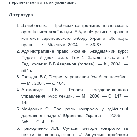
перспективними та актуальними.
Література
:
Залюбовська І. Проблеми контрольних повноважень
органів виконавчої влади. // Адміністративне право в
контексті європейського вибору України. Зб. наук.
праць. — К.: Міленіум, 2004. — с. 86-87.
Адміністративне право України. Академічний курс:
Підруч.: У двох томах: Том 1. Загальна частина /
Ред. колегія: В.Б.Аверянов (голова). — К., 2004. —
584 с.
Граждан В.Д. Теория управления: Учебное пособие.
— М.: 2004. — с. 404.
Атаманчук Г.В. Теория государственного
управления: курс лекций. — М., 2006. — С. 147 —
148
Майданик О. Про роль контролю у здійсненні
державної влади // Юридична Україна. — 2006. —
№5. — С. 4 — 9.
Приходченко Л.Л. Сучасні методи контролю та
шляхи їх впровадження. // Актуальні проблеми