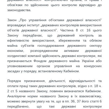
обов’язки по здійсненню цього контролю відповідно до
законодавства.
Закон „Про управління об’єктами державної власності”
впроваджує інститут „державних контролерів використання
об’єктів державної власності”. Частина 8 ст. 16 цього
Закону передбачає, що державний контроль за
ефективністю використання, збереженням та обліком
майна суб’єктів господарювання державного сектору
економіки, розпорядженням активами державної
холдингової компанії здійснюють державні контролери, які
призначаються Фондом державного майна України або
уповноваженим органом управління на конкурсних
засадах у порядку, встановленому Кабміном.
Порядок призначення, діяльності, відповідальності та
оплати праці таких державних контролерів, згідно з п. 18 ч.
2 ст. 5 названого Закону, повинен визначатися Кабміном.
Аналізуючи норми названого Закону в їх взаємозв’язку,
можемо звернути увагу на те, що в пп. 36, 37 його статті 6
передбачено, що такі державні контролери