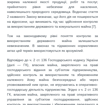
зокрема належної якості продукції, робіт та послуг,
прийнятного рівня небезпеки для населення,
навколишнього природного середовища. Водночас стаття
2 названого Закону визначає, що його дія не поширюється
на відносини, що виникають під час здійснення контролю
за використанням державного та комунального майна [7].
Тож на законодавчому рівні поняття контролю за
використанням державного майна залишається
невизначеним. В законах та підзаконних нормативних
актах цей термін використовується як зрозумілий.
Відповідно до ч. 2 ст. 136 Господарського кодексу України
(далі — ГК), власник майна, закріпленого на праві
господарського відання за суб’єктом підприємництва,
здійснює контроль за використанням та збереженням
належного йому майна безпосередньо або через
уповноважений ним орган, не втручаючись в оперативно-
господарську діяльність підприємства. Згідно з ч. 2 ст. 136
ГК, власник майна, закріпленого на праві оперативного
управління за суб’єктом господарювання, здійснює
контроль за використанням і збереженням переданого в