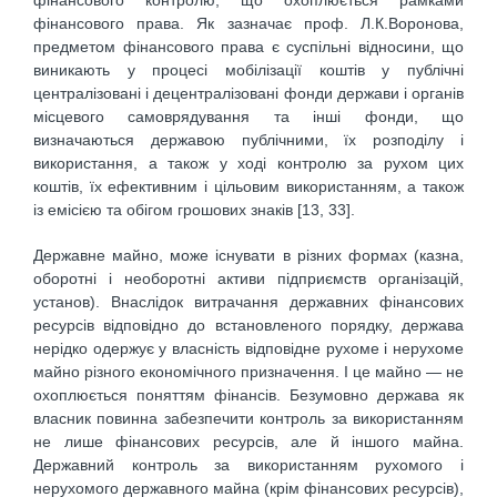
фінансового контролю, що охоплюється рамками
фінансового права. Як зазначає проф. Л.К.Воронова,
предметом фінансового права є суспільні відносини, що
виникають у процесі мобілізації коштів у публічні
централізовані і децентралізовані фонди держави і органів
місцевого самоврядування та інші фонди, що
визначаються державою публічними, їх розподілу і
використання, а також у ході контролю за рухом цих
коштів, їх ефективним і цільовим використанням, а також
із емісією та обігом грошових знаків [13, 33].
Державне майно, може існувати в різних формах (казна,
оборотні і необоротні активи підприємств організацій,
установ). Внаслідок витрачання державних фінансових
ресурсів відповідно до встановленого порядку, держава
нерідко одержує у власність відповідне рухоме і нерухоме
майно різного економічного призначення. І це майно — не
охоплюється поняттям фінансів. Безумовно держава як
власник повинна забезпечити контроль за використанням
не лише фінансових ресурсів, але й іншого майна.
Державний контроль за використанням рухомого і
нерухомого державного майна (крім фінансових ресурсів),