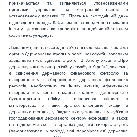
призначаються та звільняються уповноваженими
органами управління на контрактній основі в
установленому порядку [9]. Проте на сьогоднішній день
відповідного порядку Кабміном не затверджено і названий
інститут державних контролерів в передбаченій законом
формі не функціонує.
Зазначимо, що на сьогодні в Україні сформована система
органів Державної контрольно-ревізійної служби, головним
завданням якої, відповідно до ст. 2 Закону України „Про
державну контрольно-ревізійну службу в Україні”, зокрема,
є здійснення державного фінансового контролю за
використанням і збереженням державних фінансових
ресурсів, необоротних та інших активів, ефективним
використанням коштів і майна, станом і достовірністю
бухгалтерського обліку і фінансової звітності в
міністерствах та інших органах виконавчої влади, в
державних фондах, у бюджетних установах і у суб’єктів
господарювання державного сектору економіки, а також
на підприємствах і в організаціях, які використовують
(використовували у періоді, який перевіряється) державне