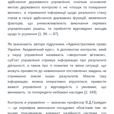
здійснення державного управління, оскільки основною
метою державного контролю є не «пошук та покарання
винних», а отримання інформації щодо реального стану
справ в галузі здійснення державних функцій, виявлення
факторів, що унеможливлюють виконання окремих
управлінських рішень, та прийняття відповідних заходів
щодо їх усунення [1, 86 — 87].
Як зазначають автори підручника «Адміністративне право
України. Академічний курс», із допомогою контролю, який
у науці управління називають «зворотним зв’язком»,
суб’єкт управління отримує інформацію про результати
діяльності, а також про ті помилки та зміни ситуації, що
можуть призвести до невиконання поставлених завдань чи
отримання зовсім інших результатів. Маючи таку
інформацію, можна оперативно втрутитися, привести
важелі управління у відповідність з умовами, що
виникають, та попередити небажані наслідки [2, 349].
Контроль в управлінні — зазначає професор В.Д.Граждан
— це перевірка виконання посадових обов’язків тим чи
іншим працівником; елемент надійності системи, що