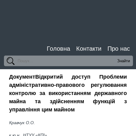
Головна
Контакти
Про нас
ДокументВідкритий доступ Проблеми
адміністративно-правового регулювання
контролю за використанням державного
майна та здійсненням функцій з
управління цим майном
Кравчук О.О.
к.ю.н., НТУУ «КПІ»