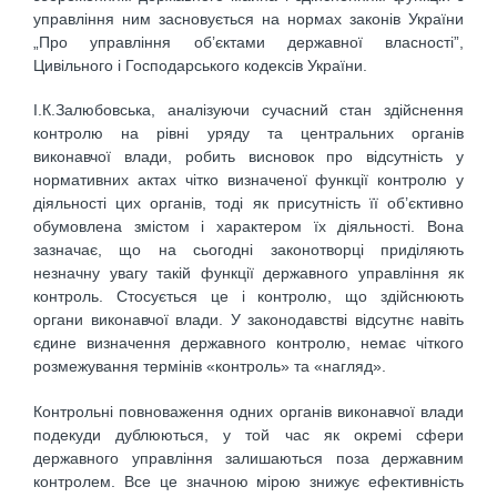
управління ним засновується на нормах законів України
„Про управління об’єктами державної власності”,
Цивільного і Господарського кодексів України.
І.К.Залюбовська, аналізуючи сучасний стан здійснення
контролю на рівні уряду та центральних органів
виконавчої влади, робить висновок про відсутність у
нормативних актах чітко визначеної функції контролю у
діяльності цих органів, тоді як присутність її об’єктивно
обумовлена змістом і характером їх діяльності. Вона
зазначає, що на сьогодні законотворці приділяють
незначну увагу такій функції державного управління як
контроль. Стосується це і контролю, що здійснюють
органи виконавчої влади. У законодавстві відсутнє навіть
єдине визначення державного контролю, немає чіткого
розмежування термінів «контроль» та «нагляд».
Контрольні повноваження одних органів виконавчої влади
подекуди дублюються, у той час як окремі сфери
державного управління залишаються поза державним
контролем. Все це значною мірою знижує ефективність