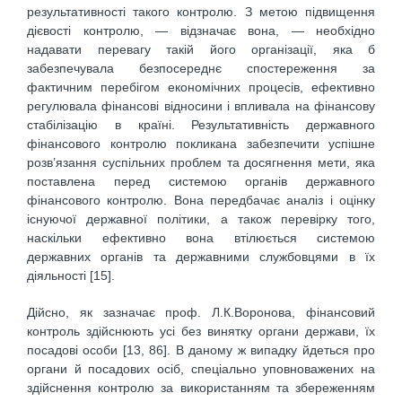
результативності такого контролю. З метою підвищення
дієвості контролю, — відзначає вона, — необхідно
надавати перевагу такій його організації, яка б
забезпечувала безпосереднє спостереження за
фактичним перебігом економічних процесів, ефективно
регулювала фінансові відносини і впливала на фінансову
стабілізацію в країні. Результативність державного
фінансового контролю покликана забезпечити успішне
розв’язання суспільних проблем та досягнення мети, яка
поставлена перед системою органів державного
фінансового контролю. Вона передбачає аналіз і оцінку
існуючої державної політики, а також перевірку того,
наскільки ефективно вона втілюється системою
державних органів та державними службовцями в їх
діяльності [15].
Дійсно, як зазначає проф. Л.К.Воронова, фінансовий
контроль здійснюють усі без винятку органи держави, їх
посадові особи [13, 86]. В даному ж випадку йдеться про
органи й посадових осіб, спеціально уповноважених на
здійснення контролю за використанням та збереженням