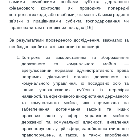
самими службовими особами суб’єкта державного
фінансового контролю, які проводили попередні
контрольні заходи, або особами, які мають близькі родинні
зв’язки з працівниками суб’єкта господарювання чи
працювали там на керівних посадах [16].
За результатами проведеного дослідження, вважаємо за
необхідне зробити такі висновки і пропозиції:
Контроль за використанням та збереженням
державного та комунального майна —
врегульований нормами адміністративного права
напрямок діяльності органів державного та
комунального управління, їх посадових осіб та
інших уповноважених суб’єктів із перевірки
наявності, та ефективного використання державного
та комунального майна, яка спрямована на
забезпечення дотримання законів та інших
правових актів у сфері управління майном
державної та комунальної власності, виявлення
правопорушень у цій сфері, запобіганню вчиненню
правопорушень, а також, а також вироблення