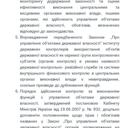
моніторингу додержання законності та оцінки
ефективності виконання центральними та
місцевими органами виконавчої влади, іншими
органами, які здійснюють управління об’єктами
державної власності, обов’язків, визначених
відповідно до законодавства.
Впровадження передбаченого Законом „Про
управління об’єктами державної власності” інституту
державних контролерів використання об’єктів
державної власності як окремої групи контролюючих
суб’єктів (органів контролю) в умовах наявності
державної контрольно- ревізійної служби та системи
внутрішнього фінансового контролю в центральних
органах виконавчої влади є невиправданим,
оскільки призведе до дублювання функцій.
Порядок здійснення контролю за виконанням
функцій з управління об’єктами державної
власності, затверджений постановою Кабінету
Міністрів України від 19.06.2007 р. № 832, доцільно
доповнити положеннями щодо прав і обов’язків
названих у Законі „Про управління об’єктами
державної власності” органів, уповноважених на