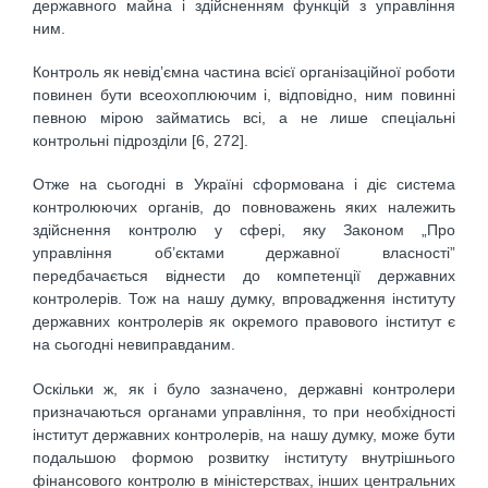
державного майна і здійсненням функцій з управління
ним.
Контроль як невід’ємна частина всієї організаційної роботи
повинен бути всеохоплюючим і, відповідно, ним повинні
певною мірою займатись всі, а не лише спеціальні
контрольні підрозділи [6, 272].
Отже на сьогодні в Україні сформована і діє система
контролюючих органів, до повноважень яких належить
здійснення контролю у сфері, яку Законом „Про
управління об’єктами державної власності”
передбачається віднести до компетенції державних
контролерів. Тож на нашу думку, впровадження інституту
державних контролерів як окремого правового інститут є
на сьогодні невиправданим.
Оскільки ж, як і було зазначено, державні контролери
призначаються органами управління, то при необхідності
інститут державних контролерів, на нашу думку, може бути
подальшою формою розвитку інституту внутрішнього
фінансового контролю в міністерствах, інших центральних