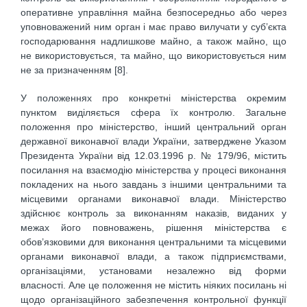
оперативне управління майна безпосередньо або через
уповноважений ним орган і має право вилучати у суб’єкта
господарювання надлишкове майно, а також майно, що
не використовується, та майно, що використовується ним
не за призначенням [8].
У положеннях про конкретні міністерства окремим
пунктом виділяється сфера їх контролю. Загальне
положення про міністерство, інший центральний орган
державної виконавчої влади України, затверджене Указом
Президента України від 12.03.1996 р. № 179/96, містить
посилання на взаємодію міністерства у процесі виконання
покладених на нього завдань з іншими центральними та
місцевими органами виконавчої влади. Міністерство
здійснює контроль за виконанням наказів, виданих у
межах його повноважень, рішення міністерства є
обов’язковими для виконання центральними та місцевими
органами виконавчої влади, а також підприємствами,
організаціями, установами незалежно від форми
власності. Але це положення не містить ніяких посилань ні
щодо організаційного забезпечення контрольної функції