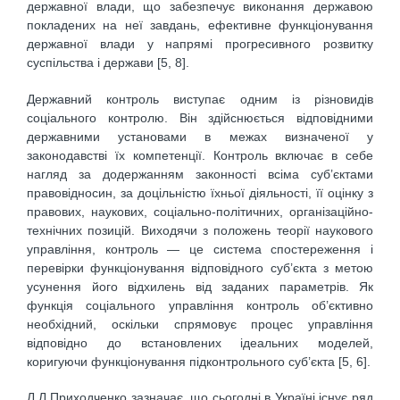
державної влади, що забезпечує виконання державою
покладених на неї завдань, ефективне функціонування
державної влади у напрямі прогресивного розвитку
суспільства і держави [5, 8].
Державний контроль виступає одним із різновидів
соціального контролю. Він здійснюється відповідними
державними установами в межах визначеної у
законодавстві їх компетенції. Контроль включає в себе
нагляд за додержанням законності всіма суб’єктами
правовідносин, за доцільністю їхньої діяльності, її оцінку з
правових, наукових, соціально-політичних, організаційно-
технічних позицій. Виходячи з положень теорії наукового
управління, контроль — це система спостереження і
перевірки функціонування відповідного суб’єкта з метою
усунення його відхилень від заданих параметрів. Як
функція соціального управління контроль об’єктивно
необхідний, оскільки спрямовує процес управління
відповідно до встановлених ідеальних моделей,
коригуючи функціонування підконтрольного суб’єкта [5, 6].
Л.Л.Приходченко зазначає, що сьогодні в Україні існує ряд