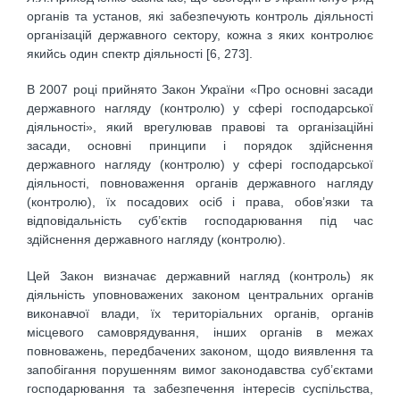
органів та установ, які забезпечують контроль діяльності
організацій державного сектору, кожна з яких контролює
якийсь один спектр діяльності [6, 273].
В 2007 році прийнято Закон України «Про основні засади
державного нагляду (контролю) у сфері господарської
діяльності», який врегулював правові та організаційні
засади, основні принципи і порядок здійснення
державного нагляду (контролю) у сфері господарської
діяльності, повноваження органів державного нагляду
(контролю), їх посадових осіб і права, обов’язки та
відповідальність суб’єктів господарювання під час
здійснення державного нагляду (контролю).
Цей Закон визначає державний нагляд (контроль) як
діяльність уповноважених законом центральних органів
виконавчої влади, їх територіальних органів, органів
місцевого самоврядування, інших органів в межах
повноважень, передбачених законом, щодо виявлення та
запобігання порушенням вимог законодавства суб’єктами
господарювання та забезпечення інтересів суспільства,