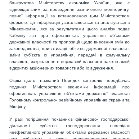
банкрутства Міністерству економіки України, яке є
відповідальним за проведення зазначеного моніторингу,
певної інформації за встановленою цим Міністерством
формою. Ця інформація узагальнюється та аналізується в
Мінекономіки, яке за результатами цього аналізу подає
Кабміну звіт про ефективність управління об’єктами
державної власності та пропозиції щодо внесення змін до
законодавства, приватизації об’єктів державної власності,
зміни суб’єкта їх управління, передачі в комунальну
власність, закріплення в державній власності пакетів акцій
відкритих акціонерних товариств або їх відчуження.
Окрім цього, названий Порядок контролю передбачає
подання Міністерством економіки інформації про
ефективність управління об’єктами державної власності
Головному контрольно- ревізійному управлінню України та
Мінфіну.
У разі погіршення показників фінансово- господарської
діяльності суб’єктів господарювання внаслідок
неефективного управління об’єктами державної власності
цим суб’єктам, а також правоохоронним органам