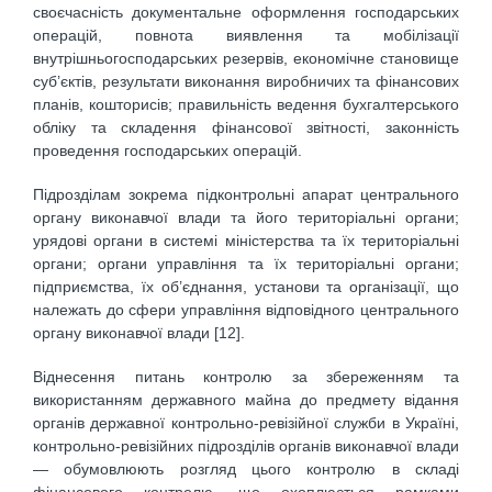
своєчасність документальне оформлення господарських
операцій, повнота виявлення та мобілізації
внутрішньогосподарських резервів, економічне становище
суб’єктів, результати виконання виробничих та фінансових
планів, кошторисів; правильність ведення бухгалтерського
обліку та складення фінансової звітності, законність
проведення господарських операцій.
Підрозділам зокрема підконтрольні апарат центрального
органу виконавчої влади та його територіальні органи;
урядові органи в системі міністерства та їх територіальні
органи; органи управління та їх територіальні органи;
підприємства, їх об’єднання, установи та організації, що
належать до сфери управління відповідного центрального
органу виконавчої влади [12].
Віднесення питань контролю за збереженням та
використанням державного майна до предмету відання
органів державної контрольно-ревізійної служби в Україні,
контрольно-ревізійних підрозділів органів виконавчої влади
— обумовлюють розгляд цього контролю в складі