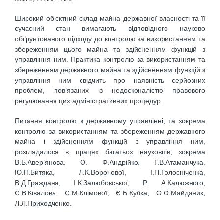
Широкий об’єктний склад майна державної власності та її
сучасний стан вимагають відповідного науково
обґрунтованого підходу до контролю за використанням та
збереженням цього майна та здійсненням функцій з
управління ним. Практика контролю за використанням та
збереженням державного майна та здійсненням функцій з
управління ним свідчить про наявність серйозних
проблем, пов’язаних із недосконалістю правового
регулювання цих адміністративних процедур.
Питання контролю в державному управлінні, та зокрема
контролю за використанням та збереженням державного
майна і здійсненням функцій з управління ним,
розглядалося в працях багатьох науковців, зокрема
В.Б.Авер’янова, O. Ф.Андрійко, Г.В.Атаманчука,
Ю.П.Битяка, Л.К.Воронової, І.П.Голосніченка,
В.Д.Граждана, І.К.Залюбовської, P. А.Калюжного,
С.В.Ківалова, С.М.Клімової, Є.Б.Кубка, О.О.Майданик,
Л.Л.Приходченко.