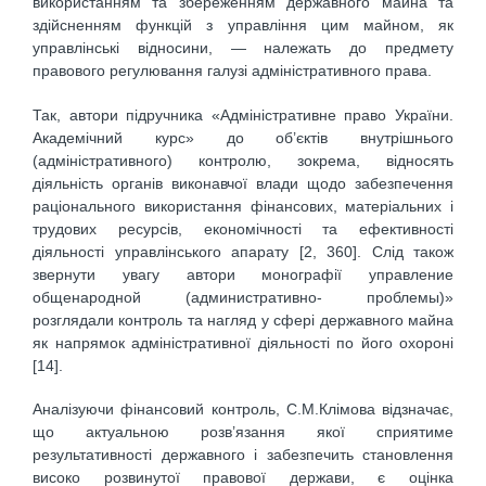
використанням та збереженням державного майна та
здійсненням функцій з управління цим майном, як
управлінські відносини, — належать до предмету
правового регулювання галузі адміністративного права.
Так, автори підручника «Адміністративне право України.
Академічний курс» до об’єктів внутрішнього
(адміністративного) контролю, зокрема, відносять
діяльність органів виконавчої влади щодо забезпечення
раціонального використання фінансових, матеріальних і
трудових ресурсів, економічності та ефективності
діяльності управлінського апарату [2, 360]. Слід також
звернути увагу автори монографії управление
общенародной (административно- проблемы)»
розглядали контроль та нагляд у сфері державного майна
як напрямок адміністративної діяльності по його охороні
[14].
Аналізуючи фінансовий контроль, С.М.Клімова відзначає,
що актуальною розв’язання якої сприятиме
результативності державного і забезпечить становлення
високо розвинутої правової держави, є оцінка