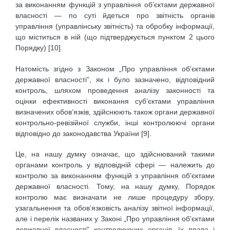
за виконанням функцій з управління об’єктами державної
власності — по суті йдеться про звітність органів
управління (управлінську звітність) та обробку інформації,
що міститься в ній (що підтверджується пунктом 2 цього
Порядку) [10].
Натомість згідно з Законом „Про управління об’єктами
державної власності”, як і було зазначено, відповідний
контроль, шляхом проведення аналізу законності та
оцінки ефективності виконання суб’єктами управління
визначених обов’язків, здійснюють також органи державної
контрольно-ревізійної служби, інші контролюючі органи
відповідно до законодавства України [9].
Це, на нашу думку означає, що здійснюваний такими
органами контроль у відповідній сфері — належить до
контролю за виконанням функцій з управління об’єктами
державної власності. Тому, на нашу думку, Порядок
контролю має визначати не лише процедуру збору,
узагальнення та обов’язковість аналізу звітної інформації,
але і перелік названих у Законі „Про управління об’єктами
державної власності” контролюючих органів, їх права і