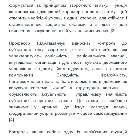
формується за принципом зворотного зв’язку. Функція
контролю має двоєдиний характер і полягає в тому, щоб
створити необхідні умови, з однієї сторони, для стійкості і
стабільності цієї соціальної системи, а з іншої — для
виявлення і закріплення в ній усіх позитивних змін [3]
Професор Г.В.Атаманчук відносить контроль до
суб’єктного типу зворотних зв’язків, тобто зв’язків, які
характеризують доцільність і раціональність власної,
внутрішньої організації і діяльності суб’єкта державного
управління в цілому, його підсистем, ланок і окремих
компонентів. Складність, ієрархічність,
багатокомпонентність та багатоелементність держави як
керуючої системи, кожної її структурної частини —
обумовлюють актуальність і управлінську значимість
суб’єктних зворотних зв’язків. Ці зв’язки є особливо
значними у країнах, де існує розподіл влади,
федеративний устрій, розвинуте місцеве самоврядування
[4].
Контроль являє собою одну із невід’ємних функцій