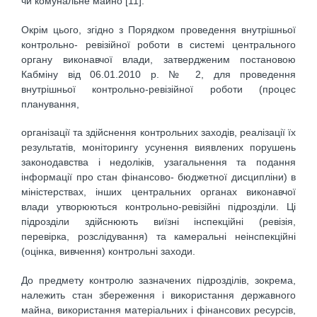
чи комунальне майно [11].
Окрім цього, згідно з Порядком проведення внутрішньої
контрольно- ревізійної роботи в системі центрального
органу виконавчої влади, затвердженим постановою
Кабміну від 06.01.2010 р. № 2, для проведення
внутрішньої контрольно-ревізійної роботи (процес
планування,
організації та здійснення контрольних заходів, реалізації їх
результатів, моніторингу усунення виявлених порушень
законодавства і недоліків, узагальнення та подання
інформації про стан фінансово- бюджетної дисципліни) в
міністерствах, інших центральних органах виконавчої
влади утворюються контрольно-ревізійні підрозділи. Ці
підрозділи здійснюють виїзні інспекційні (ревізія,
перевірка, розслідування) та камеральні неінспекційні
(оцінка, вивчення) контрольні заходи.
До предмету контролю зазначених підрозділів, зокрема,
належить стан збереження і використання державного
майна, використання матеріальних і фінансових ресурсів,