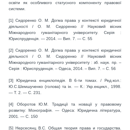
освіти як особливого статусного компоненту правової
системи.
[1] Сидоренко О. М. Догма права у контексті юридичної
діяльності / О. М. Сидоренко // Науковий вісник
Міжнародного гуманітарного університету. Серія :
Юриспруденція. — 2014. — Вип. 7. — С. 55
[2] Сидоренко О. М. Догма права у контексті юридичної
діяльності / О. М. Сидоренко // Науковий вісник
Міжнародного гуманітарного університету : зб. наук. пр. –
Серія : Юриспруденція. – Одеса, 2014. – Вип. 7. – С. 56
[3] Юридична енциклопедія. В 6-ти томах. / Ред.кол.:
Ю.С.Шемшученко (голова) та ін. — К.: Укр.екцикл., 1998.
— Т. 2. — С. 231.
[4] Оборотов Ю.М. Традиції та новації у правовому
розвитку: Монографія. — Одеса: Юридична література,
2001. — С. 150
[5] Нерсесянц В.С. Общая теория права и государства.