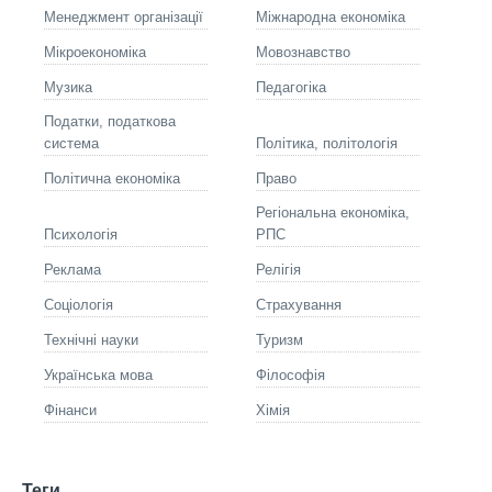
Менеджмент організації
Міжнародна економіка
Мікроекономіка
Мовознавство
Музика
Педагогіка
Податки, податкова
система
Політика, політологія
Політична економіка
Право
Регіональна економіка,
Психологія
РПС
Реклама
Релігія
Соціологія
Страхування
Технічні науки
Туризм
Українська мова
Філософія
Фінанси
Хімія
Теги