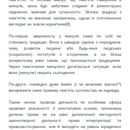
минуле, вона йде забутими слідами й реконструює
свідчення, важливі для сучасності». Зв’язок традиції з
пам’яттю не викликає заперечень, однак їх ототожнення
виглядає не зовсім коректним[8].
По-перше, зверненість у минуле сама по собі не
становить традицію. Вона є швидше однією з передумов,
чому розвиток людини або будь-яких людських
(соціальних) інститутів є історичним, а на більш
конкретному рівні таким, що пронизується традиціями.
Через пам’ятання минулого досягається ситуація, коли
воно (минуле) творить сьогодення.
По-друге, очевидно дуже важко (і чи можливо взагалі?)
виокремити саме правову пам’ять суспільства чи індивіда.
Таким чином, правова діяльність як особлива сфера
правової реальності, її конститувна основа, пронизана
догмою права як на рівні догматичної методології
законотворчої діяльності, право інтерпретації та
правозастосування, але й виходить на рівень юридичної