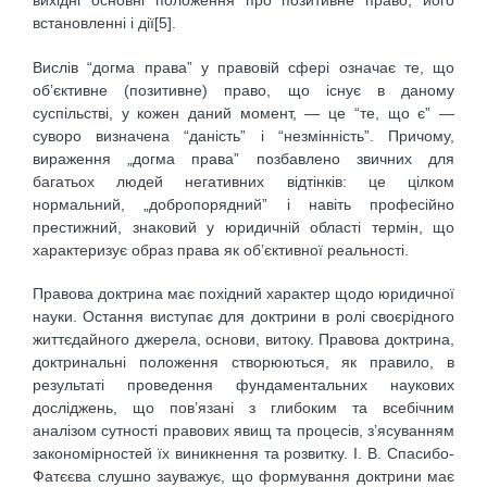
вихідні основні положення про позитивне право, його
встановленні і дії[5].
Вислів “догма права” у правовій сфері означає те, що
об’єктивне (позитивне) право, що існує в даному
суспільстві, у кожен даний момент, — це “те, що є” —
суворо визначена “даність” і “незмінність”. Причому,
вираження „догма права” позбавлено звичних для
багатьох людей негативних відтінків: це цілком
нормальний, „добропорядний” і навіть професійно
престижний, знаковий у юридичній області термін, що
характеризує образ права як об’єктивної реальності.
Правова доктрина має похідний характер щодо юридичної
науки. Остання виступає для доктрини в ролі своєрідного
життєдайного джерела, основи, витоку. Правова доктрина,
доктринальні положення створюються, як правило, в
результаті проведення фундаментальних наукових
досліджень, що пов’язані з глибоким та всебічним
аналізом сутності правових явищ та процесів, з’ясуванням
закономірностей їх виникнення та розвитку. І. В. Спасибо-
Фатєєва слушно зауважує, що формування доктрини має