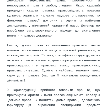
демократії, верховенства права, пріоритетності й
непорушності прав і свобод людини. Якщо судовий
прецедент, судова практика, правосвідомість, правова
культура отримали належне наукове опрацювання, то
феномен правової доктрини є одним із найменш
досліджених у вітчизняній юридичній науці. Дотепер не
вироблено загальновизнаного підходу до визначення
поняття «правова доктрина».
Розгляд догми права як компоненту правового життя
вимагає встановлення її місця у правовій реальності, а
отже – демонстрацію її ознак, специфічних структур, через
які вона втілюється у життя, трансформуючись з елементів
правосвідомості у правових актах, правовідносинах,
правових ситуаціях. Однією з найбільш знакових таких
структур є правова (частіше її називають юридичною)
діяльність[1].
У юриспруденції прийнято говорити про те, що
практикуючі юристи й вчені правознавці мають справу з
“догмою права”. У поняттях “догма права”, “догматична
юриспруденція” виражений специфічний предмет