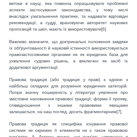
витоки в науці, яка повинна опрацьовувати проблемні
аспекти застосування законодавства, у тому числі
внаслідок узагальнення практики, та надавати відповідні
рекомендації, а судді, враховуючи авторитет наукових
пропозицій та шкіл, мають їх використовувати[6].
Важливо зазначити, що доктринальні положення завдяки
їх обґрунтованості й науковій істинності використовуються
правозастосовними органами не як юридична база для
ухвалення судових рішень, а виключно як засіб їх
додаткової аргументації.
Правова традиція (або традиція у праві) є однією з
найбільш складних для розуміння юридичних категорій.
Попри значну поширеність у літературі уявлення про
змістовне наповнення правової традиції, форми її прояву,
співвідношення з іншими правовими явищами
залишається, на наш погляд, досить фрагментарним[7].
Правова традиція як специфіка існування правової
системи чи окремих її елементів не є також правовою
пам’яттю. А. Ассман вказує, що пам’ять «звернена в