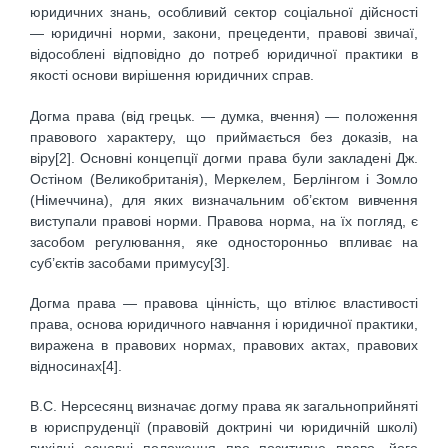
юридичних знань, особливий сектор соціальної дійсності
— юридичні норми, закони, прецеденти, правові звичаї,
відособлені відповідно до потреб юридичної практики в
якості основи вирішення юридичних справ.
Догма права (від грецьк. — думка, вчення) — положення
правового характеру, що приймається без доказів, на
віру[2]. Основні концепції догми права були закладені Дж.
Остіном (Великобританія), Меркелем, Берлінгом і Зомло
(Німеччина), для яких визначальним об’єктом вивчення
виступали правові норми. Правова норма, на їх погляд, є
засобом регулювання, яке односторонньо впливає на
суб’єктів засобами примусу[3].
Догма права — правова цінність, що втілює властивості
права, основа юридичного навчання і юридичної практики,
виражена в правових нормах, правових актах, правових
відносинах[4].
В.С. Нерсесянц визначає догму права як загальноприйняті
в юриспруденції (правовій доктрині чи юридичній школі)