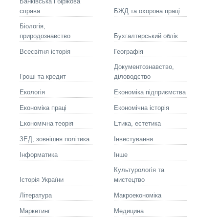
Банківська і біржова
справа
БЖД та охорона праці
Біологія,
природознавство
Бухгалтерський облік
Всесвітня історія
Географія
Документознавство,
Гроші та кредит
діловодство
Екологія
Економіка підприємства
Економіка праці
Економічна історія
Економічна теорія
Етика, естетика
ЗЕД, зовнішня політика
Інвестування
Інформатика
Інше
Культурологія та
Історія України
мистецтво
Літературa
Макроекономіка
Маркетинг
Медицина