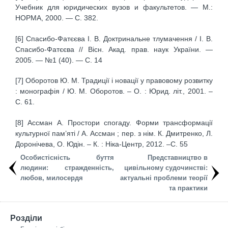
Учебник для юридических вузов и факультетов. — М.:
НОРМА, 2000. — С. 382.
[6] Спасибо-Фатєєва І. В. Доктринальне тлумачення / І. В.
Спасибо-Фатєєва // Вісн. Акад. прав. наук України. —
2005. — №1 (40). — С. 14
[7] Оборотов Ю. М. Традиції і новації у правовому розвитку
: монографія / Ю. М. Оборотов. – О. : Юрид. літ., 2001. –
С. 61.
[8] Ассман А. Простори спогаду. Форми трансформації
культурної пам’яті / А. Ассман ; пер. з нім. К. Дмитренко, Л.
Доронічева, О. Юдін. – К. : Ніка-Центр, 2012. –С. 55
Особистісність буття
Представництво в
людини: стражденність,
цивільному судочинстві:
любов, милосердя
актуальні проблеми теорії
та практики
Розділи