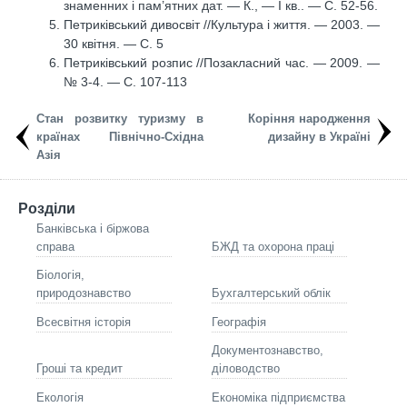
знаменних і пам’ятних дат. — К., — I кв.. — C. 52-56.
Петриківський дивосвіт //Культура і життя. — 2003. —
30 квітня. — C. 5
Петриківський розпис //Позакласний час. — 2009. —
№ 3-4. — C. 107-113
Стан розвитку туризму в
Коріння народження
країнах Північно-Східна
дизайну в Україні
Азія
Розділи
Банківська і біржова
справа
БЖД та охорона праці
Біологія,
природознавство
Бухгалтерський облік
Всесвітня історія
Географія
Документознавство,
Гроші та кредит
діловодство
Екологія
Економіка підприємства