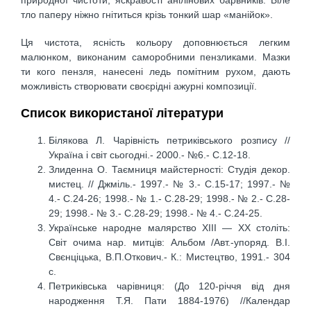
тло паперу ніжно гнітиться крізь тонкий шар «манійок».
Ця чистота, ясність кольору доповнюється легким
малюнком, виконаним саморобними пензликами. Мазки
ти кого пензля, нанесені ледь помітним рухом, дають
можливість створювати своєрідні ажурні композиції.
Список використаної літератури
Білякова Л. Чарівність петриківського розпису //
Україна і світ сьогодні.- 2000.- №6.- С.12-18.
Злиденна О. Таємниця майстерності: Студія декор.
мистец. // Джміль.- 1997.- № 3.- С.15-17; 1997.- №
4.- С.24-26; 1998.- № 1.- С.28-29; 1998.- № 2.- С.28-
29; 1998.- № 3.- С.28-29; 1998.- № 4.- С.24-25.
Українське народне малярство ХІІІ — ХХ століть:
Світ очима нар. митців: Альбом /Авт.-упоряд. В.І.
Свєнціцька, В.П.Откович.- К.: Мистецтво, 1991.- 304
с.
Петриківська чарівниця: (До 120-річчя від дня
народження Т.Я. Пати 1884-1976) //Календар