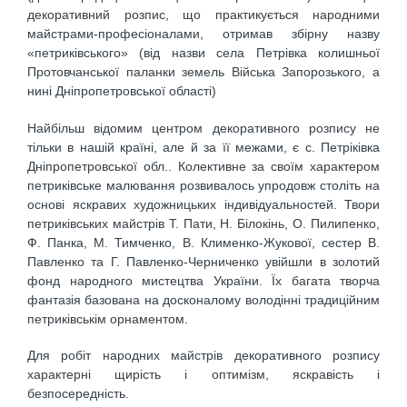
декоративний розпис, що практикується народними
майстрами-професіоналами, отримав збірну назву
«петриківського» (від назви села Петрівка колишньої
Протовчанської паланки земель Війська Запорозького, а
нині Дніпропетровської області)
Найбільш відомим центром декоративного розпису не
тільки в нашій країні, але й за її межами, є с. Петріківка
Дніпропетровської обл.. Колективне за своїм характером
петриківське малювання розвивалось упродовж століть на
основі яскравих художницьких індивідуальностей. Твори
петриківських майстрів Т. Пати, Н. Білокінь, О. Пилипенко,
Ф. Панка, М. Тимченко, В. Клименко-Жукової, сестер В.
Павленко та Г. Павленко-Черниченко увійшли в золотий
фонд народного мистецтва України. Їх багата творча
фантазія базована на досконалому володінні традиційним
петриківськім орнаментом.
Для робіт народних майстрів декоративного розпису
характерні щирість і оптимізм, яскравість і
безпосередність.