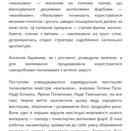
«мальовок» — малюнків на тонкому папері, що
виконувалися дешевими аніліновими фарбами —
«манійками». «Мальовки» починають користуватися
великим попитом і досить швидко поширюються далеко за
межі села. Ці паперові прикраси — стрічки-фризи, вазони-
букети, гілочки з квітами — наклеювали на грунт стіни,
дотримуючись старої структури оздоблення селянської
архітектури.
Анілінові барвники, як і рослинні, розводили жовтком, а
для малювання продовжували користуватися
саморобними пензликами з котячої шерсті.
Поступово утверджувалося індивідуальне мистецтво
талановитих майстрів «мальовок», зокрема Тетяни Пати,
Надії Білокінь, Ярини Пилипенко, Надії Тимошенко, які все
своє творче життя присвятили цьому виду народного
мистецтва, зберігаючи і розвиваючи його традиційні риси.
Вони одні із перших відчули мистецькі можливості нового
матеріалу — паперу і тонкотертих анілінових фарб. В їхніх
роботах насамперед привертав до себе увагу збереження
природної чистоти, яскравості анілінових барвників. Біле