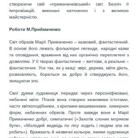
створюючи свій «примаченківський» світ. Безліч її
імпровізацій, виконані натхненно і з великою
майстерністю.
Роботи М.Приймаченко
Світ образів Марії Примаченко – казковий, фантастичний.
В основі його лежать фольклорні легенди, народні казки
та оповідання, враження від них органічно переплетені з
дозвіллям. У її творах фантастичне – життєве, а реальне –
фантастичне. Усе так, як у казці: звірі, дерева, квіти діють,
розмовляють, борються за добро й стверджують його,
знищуючи зло.
Свої думки художниця передає через персоніфіковані,
небачені квіти. Птахів вона створює казковими істотами,
часто квіткоподібними, з крилами-вишиванками, химерних
форм, небачених обрисів. Проте завжди вони в Марії
Примаченко добрі, симпатичні («Захотів слоник моряком
бути», «Молодий ведмідь по лісу ходить і людям зла не
робить»). Вражають й незвичні кольори, якими художниця