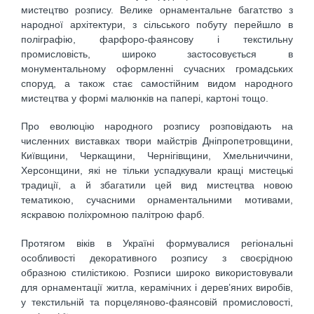
мистецтво розпису. Велике орнаментальне багатство з
народної архітектури, з сільського побуту перейшло в
поліграфію, фарфоро-фаянсову і текстильну
промисловість, широко застосовується в
монументальному оформленні сучасних громадських
споруд, а також стає самостійним видом народного
мистецтва у формі малюнків на папері, картоні тощо.
Про еволюцію народного розпису розповідають на
численних виставках твори майстрів Дніпропетровщини,
Київщини, Черкащини, Чернігівщини, Хмельниччини,
Херсонщини, які не тільки успадкували кращі мистецькі
традиції, а й збагатили цей вид мистецтва новою
тематикою, сучасними орнаментальними мотивами,
яскравою поліхромною палітрою фарб.
Протягом віків в Україні формувалися регіональні
особливості декоративного розпису з своєрідною
образною стилістикою. Розписи широко використовували
для орнаментації житла, керамічних і дерев’яних виробів,
у текстильній та порцеляново-фаянсовій промисловості,