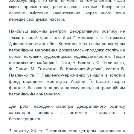
зображує звірів: то сині, то жовті чи темно-зелені, часто
вкриті орнаментом, розмальовані квітами. Колір несе
основне змістовне навантаження, через нього вона
передає свої думки, настрій.
Найбільш відомим центром декоративного розпису не
тільки в нашій країні, але й за її межами, є с. Петріківка
Дніпропетровської обл.. Колективне за своїм характером
петриківське малювання розвивалось упродовж століть на
основі яскравих художницьких індивідуальностей. Твори
петриківських майстрів Т. Пати, Н. Білокінь, О. Пилипенко,
Ф. Панка, М. Тимченко, В. Клименко-Жукової, сестер В.
Павленко та Г. Павленко-Черниченко увійшли в золотий
фонд народного мистецтва України. Їх багата творча
фантазія базована на досконалому володінні традиційним
петриківськім орнаментом.
Для робіт народних майстрів декоративного розпису
характерні щирість і оптимізм, яскравість і
безпосередність.
З початку XX ст. Петриківка стає центром виготовлення