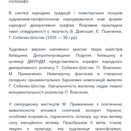
поліграфії.
В синтезі народних традицій і новаторських пошуків
художників-професіоналів народжувалися нові форми
народної декоративної графіки. Яскравим прикладом
такої співдружності є творчість В. Довгошиї, Є. Пшеченка,
Г. Собачко-Шостак (1920 — 30-і рр).
Художньо виразні наповнені красою твори майстрів
Київщини, Дніпропетровщини, Поділля. Київщину в
колекції ДМУНДМ представляють корифеї народного
декоративного розпису Г. Собачко-Шостак, П. Власенко,
М. Примаченко. Невичерпну фантазію в створенні
складних орнаментальних барокових композицій виявляє
Г. Собачко-Шостак. Узагальненість малюнку надає певної
монументальності розписом П. Власенко.
У своєрідному мистецтві М. Примаченко з поетичною
живописністю втілився сонячний колорит України,
особлива яскравість, піднесеність кольору, що має велику
силу емоційного впливу. Праобразом її квітів, птахів,
тварин є природа, яку художниця трансформує,