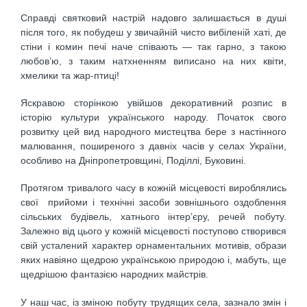
Справді святковий настрій надовго залишається в душі
після того, як побудеш у звичайній чисто вибіленій хаті, де
стіни і комин печі наче співають — так гарно, з такою
любов’ю, з таким натхненням виписано на них квіти,
хмелики та жар-птиці!
Яскравою сторінкою увійшов декоративний розпис в
історію культури українського народу. Початок свого
розвитку цей вид народного мистецтва бере з настінного
малювання, поширеного з давніх часів у селах України,
особливо на Дніпропетровщині, Поділлі, Буковині.
Протягом тривалого часу в кожній місцевості вироблялись
свої прийоми і технічні засоби зовнішнього оздоблення
сільських будівель, хатнього інтер’єру, речей побуту.
Залежно від цього у кожній місцевості поступово створився
свій усталений характер орнаментальних мотивів, образи
яких навіяно щедрою українською природою і, мабуть, ще
щедрішою фантазією народних майстрів.
У наш час, із зміною побуту трудящих села, зазнало змін і