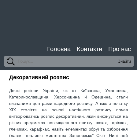
Головна
Контакти
Про нас
Декоративний розпис
Деякі регіони України, як от Київщина, Уманщина,
Катеринославщина, Херсонщина й Одещина, стали
визнаними центрами народного розпису. А вже з початку
ХІХ століття на основі настінного розпису почав
витворюватись розпис декоративний, який виконується на
різних предметах повсякденного вжитку: вазах, тарілках,
глечиках, карафках, навіть елементах збруї та озброєння
(давня традиція мистецтва Запорозької Січі). Нині цей