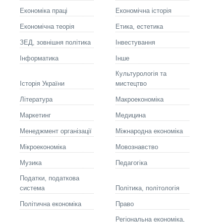
Економіка праці
Економічна історія
Економічна теорія
Етика, естетика
ЗЕД, зовнішня політика
Інвестування
Інформатика
Інше
Культурологія та
Історія України
мистецтво
Літературa
Макроекономіка
Маркетинг
Медицина
Менеджмент організації
Міжнародна економіка
Мікроекономіка
Мовознавство
Музика
Педагогіка
Податки, податкова
система
Політика, політологія
Політична економіка
Право
Регіональна економіка,