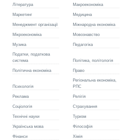
Літературa
Макроекономіка
Маркетинг
Медицина
Менеджмент організації
Міжнародна економіка
Мікроекономіка
Мовознавство
Музика
Педагогіка
Податки, податкова
система
Політика, політологія
Політична економіка
Право
Регіональна економіка,
Психологія
РПС
Реклама
Релігія
Соціологія
Страхування
Технічні науки
Туризм
Українська мова
Філософія
Фінанси
Хімія