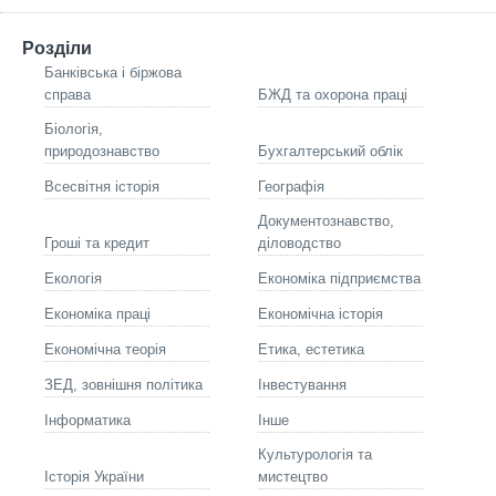
Розділи
Банківська і біржова
справа
БЖД та охорона праці
Біологія,
природознавство
Бухгалтерський облік
Всесвітня історія
Географія
Документознавство,
Гроші та кредит
діловодство
Екологія
Економіка підприємства
Економіка праці
Економічна історія
Економічна теорія
Етика, естетика
ЗЕД, зовнішня політика
Інвестування
Інформатика
Інше
Культурологія та
Історія України
мистецтво