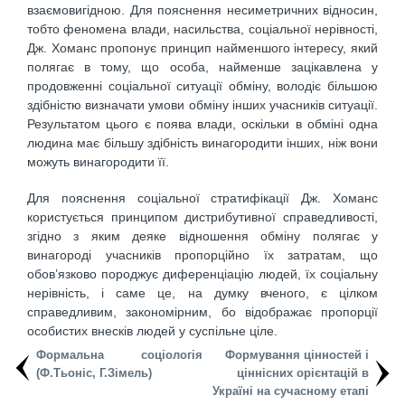
взаємовигідною. Для пояснення несиметричних відносин,
тобто феномена влади, насильства, соціальної нерівності,
Дж. Хоманс пропонує принцип найменшого інтересу, який
полягає в тому, що особа, найменше зацікавлена у
продовженні соціальної ситуації обміну, володіє більшою
здібністю визначати умови об­міну інших учасників ситуації.
Результатом цього є поява влади, оскільки в обміні одна
людина має більшу здібність винагородити інших, ніж вони
можуть винагородити її.
Для пояснення соціальної стратифікації Дж. Хоманс
користується принципом дистрибутивної справедливості,
згідно з яким деяке відношення обміну полягає у
винагороді учасників пропорційно їх затратам, що
обов’язково породжує диференціацію людей, їх соціальну
нерівність, і саме це, на думку вченого, є цілком
справедливим, закономірним, бо відображає пропорції
особистих внесків людей у суспільне ціле.
Формальна соціологія
Формування цінностей і
(Ф.Тьоніс, Г.Зімель)
ціннісних орієнтацій в
Україні на сучасному етапі