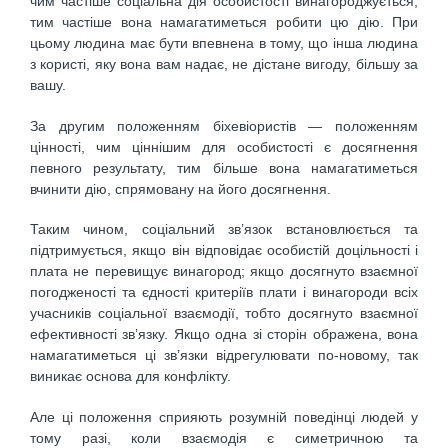
чим частіше соціальна дія особистості винагороджується,
тим частіше вона намагатиметься робити цю дію. При
цьому людина має бути впевнена в тому, що інша людина
з користі, яку вона вам надає, не дістане вигоду, більшу за
вашу.
За другим положенням біхевіористів — положенням
цінності, чим ціннішим для особистості є досягнення
певного результату, тим більше вона намагатиметься
вчинити дію, спрямовану на його досягнення.
Таким чином, соціальний зв’язок встановлюється та
підтримується, якщо він відповідає особистій доцільності і
плата не перевищує винагород; якщо досягнуто взаємної
пого­дженості та єдності критеріїв плати і винагороди всіх
учасників соціальної взаємодії, тобто досягнуто взаємної
ефективності зв’язку. Якщо одна зі сторін ображена, вона
намагати­меться ці зв’язки відрегулювати по-новому, так
виникає основа для конфлікту.
Але ці положення сприяють розумній поведінці людей у
тому разі, коли взаємодія є симетричною та