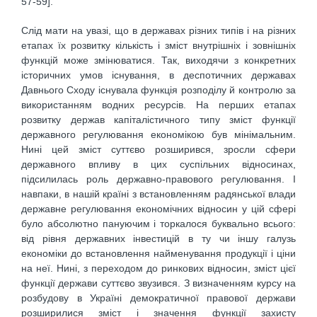
57-59].
Слід мати на увазі, що в державах різних типів і на різних
етапах їх розвитку кількість і зміст внутрішніх і зовнішніх
функцій може змінюватися. Так, виходячи з конкретних
історичних умов існування, в деспотичних державах
Давнього Сходу існувала функція розподілу й контролю за
використанням водних ресурсів. На перших етапах
розвитку держав капіталістичного типу зміст функції
державного регулювання економікою був мінімальним.
Нині цей зміст суттєво розширився, зросли сфери
державного впливу в цих суспільних відносинах,
підсилилась роль державно-правового регулювання. І
навпаки, в нашій країні з встановленням радянської влади
державне регулювання економічних відносин у цій сфері
було абсолютно пануючим і торкалося буквально всього:
від рівня державних інвестицій в ту чи іншу галузь
економіки до встановлення найменування продукції і ціни
на неї. Нині, з переходом до ринкових відносин, зміст цієї
функції держави суттєво звузився. З визначенням курсу на
розбудову в Україні демократичної правової держави
розширилися зміст і значення функції захисту