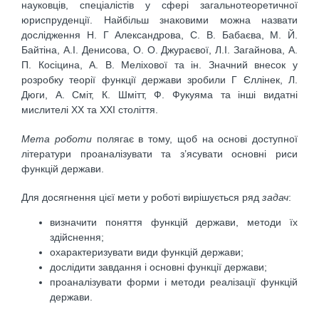
науковців, спеціалістів у сфері загальнотеоретичної
юриспруденції. Найбільш знаковими можна назвати
дослідження Н. Г Александрова, С. В. Бабаєва, М. Й.
Байтіна, А.І. Денисова, О. О. Джураєвої, Л.І. Загайнова, А.
П. Косіцина, А. В. Меліхової та ін. Значний внесок у
розробку теорії функції держави зробили Г Єллінек, Л.
Дюги, А. Сміт, К. Шмітт, Ф. Фукуяма та інші видатні
мислителі ХХ та XXI століття.
Мета роботи
полягає в тому, щоб на основі доступної
літератури проаналізувати та з’ясувати основні риси
функцій держави.
Для досягнення цієї мети у роботі вирішується ряд
задач
:
визначити поняття функцій держави, методи їх
здійснення;
охарактеризувати види функцій держави;
дослідити завдання і основні функції держави;
проаналізувати форми і методи реалізації функцій
держави.