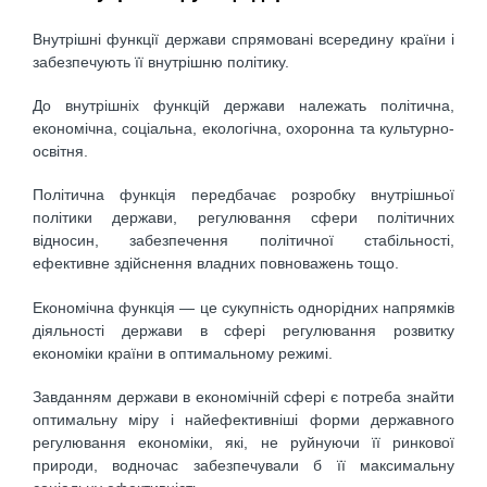
Внутрішні функції держави спрямовані всередину країни і
забезпечують її внутрішню політику.
До внутрішніх функцій держави належать політична,
економічна, соціальна, екологічна, охоронна та культурно-
освітня.
Політична функція передбачає розробку внутрішньої
політики держави, регулювання сфери політичних
відносин, забезпечення політичної стабільності,
ефективне здійснення владних повноважень тощо.
Економічна функція — це сукупність однорідних напрямків
діяльності держави в сфері регулювання розвитку
економіки країни в оптимальному режимі.
Завданням держави в економічній сфері є потреба знайти
оптимальну міру і найефективніші форми державного
регулювання економіки, які, не руйнуючи її ринкової
природи, водночас забезпечували б її максимальну