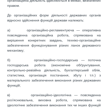
організаційна діяльність здійснюється в межах, визначених
правом.
До організаційних форм діяльності державних органів
відносно здійснення функцій держави належать:
а) організаційно-регламентуюча — оперативна
повсякденна організаційна робота, спрямована на
вирішення конкретних завдань, техніко-організаційне
забезпечення функціонування різних ланок державного
механізму;
б) організаційно-господарська — поточна
господарська робота (економічне обґрунтування,
контрольно-ревізійна діяльність, бухгалтерський облік,
статистика, організація постачання, збуту і т.п.) з
матеріального забезпечення виконання різних державних
функцій;
в) організаційно-ідеологічна — повсякденна
роз’яснювальна, виховна робота, спрямована на
ідеологічне забезпечення виконання тих чи інших функцій