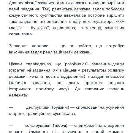
Для реалізації зазначеної мети держава повинна вирішити
певні завдання. Так, радянська держава задля побудови
комуністичного суспільства вважала за потрібне вирішити
таке завдання, як знищення опору «експлуататорських»
класів — буржуазії, дворянства, інтелігенції, заможних
селян тощо.
Завдання держави — це та робота, що потребує
виконання задля реалізації мети держави.
Цілком справедливо, що розрізняють завдання-ідеали
(стратегічні завдання, які є кінцевим результатом розвитку
держави, хоча й досить віддаленим) і завдання-засоби
(тактичні завдання, що діють протягом певного
історичного проміжку часу). До тактичних завдань
належать:
— деструктивні (рушійні) — спрямовані на усунення
старого, традиційного суспільства;
— конструктивні (творчі) — спрямовані на створення
нового, відмінного від існуючого в даний момент,