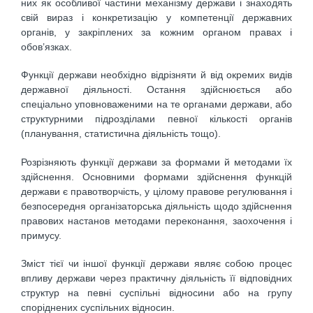
них як особливої частини механізму держави і знаходять
свій вираз і конкретизацію у компетенції державних
органів, у закріплених за кожним органом правах і
обов’язках.
Функції держави необхідно відрізняти й від окремих видів
державної діяльності. Остання здійснюється або
спеціально уповноваженими на те органами держави, або
структурними підрозділами певної кількості органів
(планування, статистична діяльність тощо).
Розрізняють функції держави за формами й методами їх
здійснення. Основними формами здійснення функцій
держави є правотворчість, у цілому правове регулювання і
безпосередня організаторська діяльність щодо здійснення
правових настанов методами переконання, заохочення і
примусу.
Зміст тієї чи іншої функції держави являє собою процес
впливу держави через практичну діяльність її відповідних
структур на певні суспільні відносини або на групу
споріднених суспільних відносин.