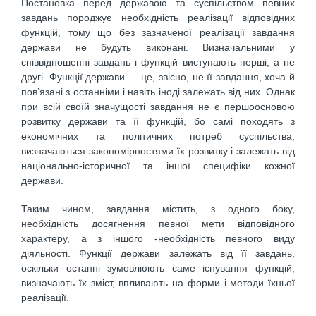
Постановка перед державою та суспільством певних
завдань породжує необхідність реалізації відповідних
функцій, тому що без зазначеної реалізації завдання
держави не будуть виконані. Визначальними у
співвідношенні завдань і функцій виступають перші, а не
другі. Функції держави — це, звісно, не її завдання, хоча й
пов’язані з останніми і навіть іноді залежать від них. Однак
при всій своїй значущості завдання не є першоосновою
розвитку держави та її функцій, бо самі походять з
економічних та політичних потреб суспільства,
визначаються закономірностями їх розвитку і залежать від
національно-історичної та іншої специфіки кожної
держави.
Таким чином, завдання містить, з одного боку,
необхідність досягнення певної мети відповідного
характеру, а з іншого -необхідність певного виду
діяльності. Функції держави залежать від її завдань,
оскільки останні зумовлюють саме існування функцій,
визначають їх зміст, впливають на форми і методи їхньої
реалізації.