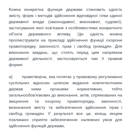
Кожна конкретна функція держави становить єдність
змісту, форм і методів здійснення відповідної гілки єдиної
державної влади (законодавчої, виконавчої, судової),
застосування якої пов’язане з особливостями конкретного
об’єкта державного впливу. Цю єдність можна
проілюструвати на прикладі здійснення функції охорони
правопорядку, законності, прав і свобод громадян. Для
виконання завдань, що стоять перед цим напрямом
державної діяльності, застосовуються такі її правові
форми:
а) правотворча, яка полягає у правовому регулюванні
суспільних відносин шляхом видання компетентними
держав ними органами нормативних, тобто
загальнообов’язкових до виконання, актів, спрямованих на
зміцнення та охорону правопорядку, законності,
визначення змісту та забезпечення здійснення прав і
свобод громадян. У результаті все це, кінець кінцем
покликано сприяти забезпеченню належних умов для
здійснення функцій держави;