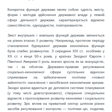
Конкретна функція держави являє собою єдність змісту,
формі і методів здійснення державної влади у певній
сфері діяльності держави; характеризується відомою
самостійністю, однорідністю, повторюваністю.
Зміст внутрішніх і зовнішніх функцій держави змінюється
на різних етапах її розвитку. Наприклад, протягом періоду
становлення буржуазної держави економічна функція
була слабко розвинутою. З середини XIX ст., особливо у
XX ст. з кінця 50-х років, у країнах Західної Європи і
Північної Америки її роль значно зросла як за значущістю,
так і за обсягом. Державно-правове регулювання
соціально-економічної сфери суспільних відносин
спрямоване на забезпечення політики «повної
зайнятості» населення і запобігання економічним кризам.
Західні країни вдаються до допомоги системи планування
(у тому числі довгострокового), створення спеціальних
відомств з прогнозування розвитку економіки і соціального
розвитку. Зріс вплив на приватний сектор шляхом різних
засобів регулювання і контролю — політики цін, податків,