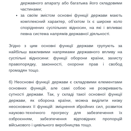
державного апарату або багатьма його складовими
частинами;
за своїм змістом основні функції держави мають
комплексний характер, об’єктом їх є широке коло
споріднених суспільних відносин, на які і впливає
певна система напрямів державної діяльності.
Згідно з цим основні функції держави групують за
найбільш важливими напрямами державного впливу на
суспільні відносини: функції оборони країни, захисту
правопорядку, законності, охорони прав і свобод
громадян тощо.
б) Неосновні функції держави є складовими елементами
основних функцій, але самі собою не розкривають
сутності держави. Так, у складі такої основної функції
держави, як оборона країни, можна виділити низку
неосновних її функцій: зміцнення збройних сил, розвиток
науково-технічного прогресу для забезпечення їх
озброєнням, забезпечення відповідних пропорцій
військового і цивільного виробництва тощо.