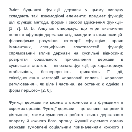
Зміст будь-якої функції держави у цьому випадку
складають такі взаємодіючі елементи: предмет функції;
цілі функції; методи, форми і засоби здійснення функції»
[1, 7]. В. В. Анцупов стверджує, що «при визначенні
поняття «функція держави» слід виходити з таких позицій:
філософське розуміння категорії «функція»; прояв
іманентних, специфічних властивостей функції;
спрямований вплив держави на суспільні відносини;
розкриття соціального при-значення держави в
суспільстві; сталість — як ознака функції, що характеризує
стабільність, безперервність, тривалість її дії;
співвідношення категорій «правовий вплив» і «правове
регулювання», як ціле і частина, де останнє є однією з
форм першого» [2, 8].
Функції держави не можна ототожнювати з функціями її
окремих органів. Функції держави — це основні напрями її
діяльності, якими зумовлена робота всього державного
апарату й кожного його органу. Функції окремого органу
держави зумовлені соціальним призначенням кожного з