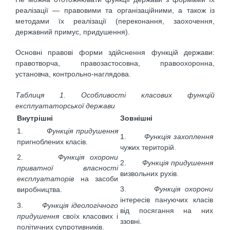
реалізації — правовими та організаційними, а також із
методами їх реалізації (переконання, заохочення,
державний примус, придушення).
Основні правові форми здійснення функцій держави:
правотворча, правозастосовна, правоохоронна,
установча, контрольно-наглядова.
Таблиця 1. Особливості класових функцій
експлуататорської держави
Внутрішні
Зовнішні
1.
Функція придушення
1.
Функція захоплення
при­гноблених класів.
чужих територій.
2.
Функція охорони
2.
Функція придушення
приват­ної власності
виз­вольних рухів.
експлуататорів
на засоби
3.
Функція охорони
виробництва.
інтересів пануючих класів
3.
Функція ідеологічного
від посягання на них
при­душення
своїх класових і
ззовні.
полі­тичних супротивників.