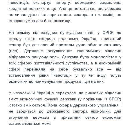
інвестицій, експорту, імпорту, державних замовлень,
кредитної політики тощо. Але це не означає, що держава
поглинає діяльність приватного сектора в економіці, не
створює умов для його розвитку.
На відміну від західних буржуазних країн у СРСР, до
складу якого входила радянська Україна, приватний
сектор був дозволений протягом дуже обмеженого часу
(неп). Державне регулювання економічних відносин
відігравало пануючу роль. Держава була монополістом у
всіх сферах життєдіяльності суспільства, а в економічній
сфері перейняла на себе буквально все — від
встановлення рівня інвестицій у ту чи іншу галузь
економіки до найменування продуктів і цін на них.
У незалежній Україні з переходом до ринкових відносин
зміст економічної функції держави (у порівнянні з СРСР)
істотно змінюється. Хоча сфера державного управління і
не зводиться до державного сектора економіки, для
втручання держави в приватний сектор економіки
встановлюються межі.