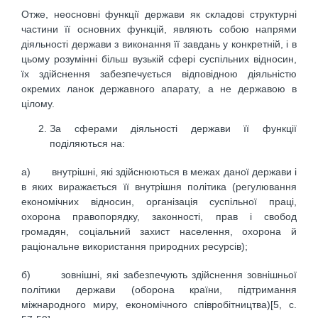
Отже, неосновні функції держави як складові структурні
частини її основних функцій, являють собою напрями
діяльності держави з виконання її завдань у конкретній, і в
цьому розумінні більш вузькій сфері суспільних відносин,
їх здійснення забезпечується відповідною діяльністю
окремих ланок державного апарату, а не державою в
цілому.
За сферами діяльності держави її функції
поділяються на:
а) внутрішні, які здійснюються в межах даної держави і
в яких виражається її внутрішня політика (регулювання
економічних відносин, організація суспільної праці,
охорона правопорядку, законності, прав і свобод
громадян, соціальний захист населення, охорона й
раціональне використання природних ресурсів);
б) зовнішні, які забезпечують здійснення зовнішньої
політики держави (оборона країни, підтримання
міжнародного миру, економічного співробітництва)[5, c.