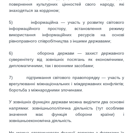
повернення культурних цінностей свого народу, які
знаходяться за кордоном;
5) інформаційна — участь у розвитку світового
інформаційного простору, встановлення режиму
використання інформаційних ресурсів на основі
рівноправного співробітництва з іншими державами;
6) оборона держави — захист державного
суверенітету від зовнішніх посягань як економічними,
дипломатичними, так і воєнними засобами;
7) підтримання світового правопорядку — участь у
врегулюванні міжнаціональних і міждержавних конфліктів;
боротьба з міжнародними злочинами.
У зовнішніх функціях держави можна виділити два основні
напрямки: зовнішньополітична діяльність (тут особливе
значення має функція оборони країни) і
зовнішньоекономічна діяльність.
Не можна ототожнювати функції держави з формами їх