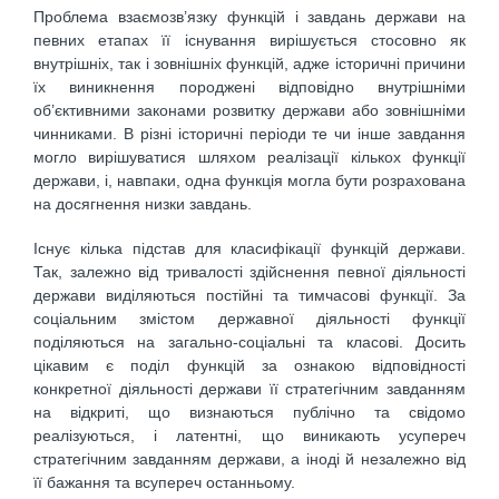
Проблема взаємозв’язку функцій і завдань держави на
певних етапах її існування вирішується стосовно як
внутрішніх, так і зовнішніх функцій, адже історичні причини
їх виникнення породжені відповідно внутрішніми
об’єктивними законами розвитку держави або зовнішніми
чинниками. В різні історичні періоди те чи інше завдання
могло вирішуватися шляхом реалізації кількох функції
держави, і, навпаки, одна функція могла бути розрахована
на досягнення низки завдань.
Існує кілька підстав для класифікації функцій держави.
Так, залежно від тривалості здійснення певної діяльності
держави виділяються постійні та тимчасові функції. За
соціальним змістом державної діяльності функції
поділяються на загально-соціальні та класові. Досить
цікавим є поділ функцій за ознакою відповідності
конкретної діяльності держави її стратегічним завданням
на відкриті, що визнаються публічно та свідомо
реалізуються, і латентні, що виникають усупереч
стратегічним завданням держави, а іноді й незалежно від
її бажання та всупереч останньому.