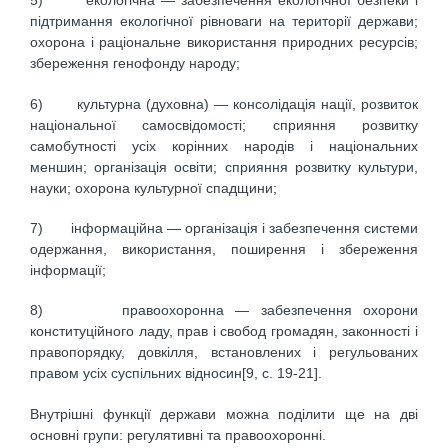
5) екологічна — забезпечення екологічної безпеки і
підтримання екологічної рівноваги на території держави;
охорона і раціональне використання природних ресурсів;
збереження генофонду народу;
6) культурна (духовна) — консолідація нації, розвиток
національної самосвідомості; сприяння розвитку
самобутності усіх корінних народів і національних
меншин; організація освіти; сприяння розвитку культури,
науки; охорона культурної спадщини;
7) інформаційна — організація і забезпечення системи
одержання, використання, поширення і збереження
інформації;
8) правоохоронна — забезпечення охорони
конституційного ладу, прав і свобод громадян, законності і
правопорядку, довкілля, встановлених і регульованих
правом усіх суспільних відносин[9, c. 19-21].
Внутрішні функції держави можна поділити ще на дві
основні групи: регулятивні та правоохоронні.