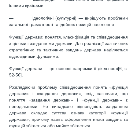
іншими країнами;
— ідеологічні (культурні) — вирішують проблеми
загальної грамотності та ідейних позицій населення.
Функції держави: поняття, класифікація та співвідношення
з цілями і завданнями держави. Для реалізації зазначених
стратегічних та тактичних завдань держава наділяється
відповідними функціями.
Функції держави — це основні напрямки її діяльності[6, c.
52-56].
Розглядаючи проблему співвідношення понять «функція
держави» і «завдання держави», слід зазначити, що
поняття «завдання держави» і «функції держави» є
неподільними. Не випадково відповідність завданням
держави складає суттєву ознаку категорії «функції
держави», причому навіть оформлення низки завдань та
функцій збігається або майже збігається.