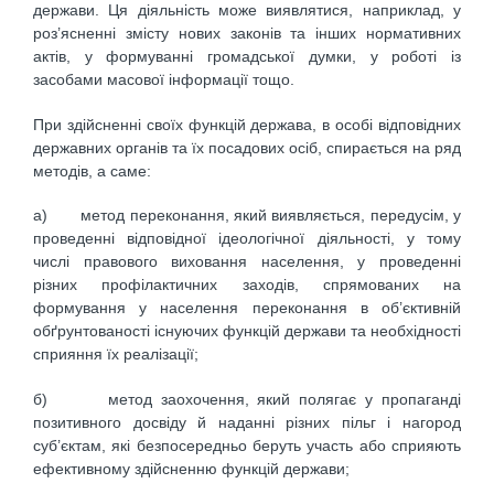
держави. Ця діяльність може виявлятися, наприклад, у
роз’ясненні змісту нових законів та інших нормативних
актів, у формуванні громадської думки, у роботі із
засобами масової інформації тощо.
При здійсненні своїх функцій держава, в особі відповідних
державних органів та їх посадових осіб, спирається на ряд
методів, а саме:
а) метод переконання, який виявляється, передусім, у
проведенні відповідної ідеологічної діяльності, у тому
числі правового виховання населення, у проведенні
різних профілактичних заходів, спрямованих на
формування у населення переконання в об’єктивній
обґрунтованості існуючих функцій держави та необхідності
сприяння їх реалізації;
б) метод заохочення, який полягає у пропаганді
позитивного досвіду й наданні різних пільг і нагород
суб’єктам, які безпосередньо беруть участь або сприяють
ефективному здійсненню функцій держави;