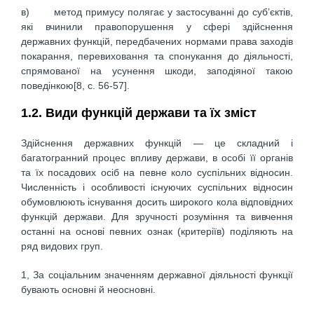
в) метод примусу полягає у застосуванні до суб’єктів,
які вчинили правопорушення у сфері здійснення
державних функцій, передбачених нормами права заходів
покарання, перевиховання та спонукання до діяльності,
спрямованої на усунення шкоди, заподіяної такою
поведінкою[8, c. 56-57].
1.2. Види функцій держави та їх зміст
Здійснення державних функцій — це складний і
багатогранний процес впливу держави, в особі її органів
та їх посадових осіб на певне коло суспільних відносин.
Численність і особливості існуючих суспільних відносин
обумовлюють існування досить широкого кола відповідних
функцій держави. Для зручності розуміння та вивчення
останні на основі певних ознак (критеріїв) поділяють на
ряд видових груп.
1, За соціальним значенням державної діяльності функції
бувають основні й неосновні.