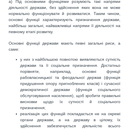
а) Під основними функціями розуміють такі напрями
діяльності держави, без здійснення яких вона не може
нормально функціонувати й розвиватися. Таким чином,
основні функції характеризують призначення держави,
найбільш загальні, найважливіші напрями її діяльності на
певному етапі розвитку.
Основні функції держави мають певні загальні риси, а
саме:
у них з найбільшою повнотою виявляються сутність
держави та її соціальне призначення. Достатньо
порівняти, наприклад, основні функції
рабовласницької та феодальної держав (функція
придушення опору пригноблених класів) і сучасної
демократичної держави (функція соціального
обслуговування населення), щоб зробити правильні
висновки щодо їх сутності й соціального
призначення;
реалізація цих функцій покладається не на окремі
органи держави, а на державу в цілому, їх
здійснення забезпечується діяльністю всього