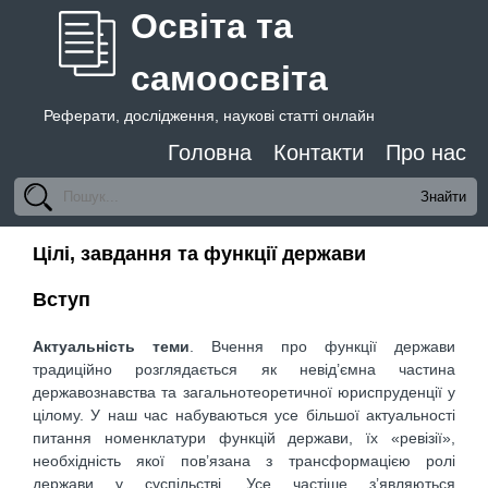
Освіта та
самоосвіта
Реферати, дослідження, наукові статті онлайн
Головна
Контакти
Про нас
Цілі, завдання та функції держави
Вступ
Актуальність теми
. Вчення про функції держави
традиційно розглядається як невід’ємна частина
державознавства та загальнотеоретичної юриспруденції у
цілому. У наш час набуваються усе більшої актуальності
питання номенклатури функцій держави, їх «ревізії»,
необхідність якої пов’язана з трансформацією ролі
держави у суспільстві. Усе частіше з’являються