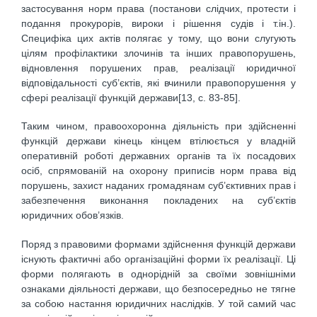
застосування норм права (постанови слідчих, протести і
подання прокурорів, вироки і рішення судів і т.ін.).
Специфіка цих актів полягає у тому, що вони слугують
цілям профілактики злочинів та інших правопорушень,
відновлення порушених прав, реалізації юридичної
відповідальності суб’єктів, які вчинили правопорушення у
сфері реалізації функцій держави[13, c. 83-85].
Таким чином, правоохоронна діяльність при здійсненні
функцій держави кінець кінцем втілюється у владній
оперативній роботі державних органів та їх посадових
осіб, спрямованій на охорону приписів норм права від
порушень, захист наданих громадянам суб’єктивних прав і
забезпечення виконання покладених на суб’єктів
юридичних обов’язків.
Поряд з правовими формами здійснення функцій держави
існують фактичні або організаційні форми їх реалізації. Ці
форми полягають в однорідній за своїми зовнішніми
ознаками діяльності держави, що безпосередньо не тягне
за собою настання юридичних наслідків. У той самий час