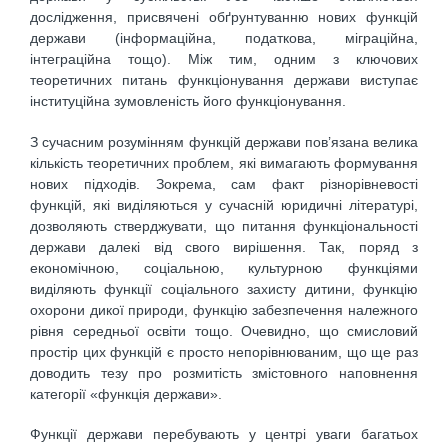
дослідження, присвячені обґрунтуванню нових функцій
держави (інформаційна, податкова, міграційна,
інтеграційна тощо). Між тим, одним з ключових
теоретичних питань функціонування держави виступає
інституційна зумовленість його функціонування.
З сучасним розумінням функцій держави пов’язана велика
кількість теоретичних проблем, які вимагають формування
нових підходів. Зокрема, сам факт різнорівневості
функцій, які виділяються у сучасній юридичні літературі,
дозволяють стверджувати, що питання функціональності
держави далекі від свого вирішення. Так, поряд з
економічною, соціальною, культурною функціями
виділяють функції соціального захисту дитини, функцію
охорони дикої природи, функцію забезпечення належного
рівня середньої освіти тощо. Очевидно, що смисловий
простір цих функцій є просто непорівнюваним, що ще раз
доводить тезу про розмитість змістовного наповнення
категорії «функція держави».
Функції держави перебувають у центрі уваги багатьох