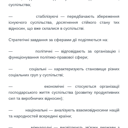
суспільства;
— стабілізуючі — передбачають збереження
існуючого суспільства, досягнення стійкого стану тих
відносин, що вже склалися в суспільстві.
Стратегічні завдання за сферами дії поділяються на:
— політичні — відповідають за організацію і
функціонування політико-правової сфери;
— соціальні — характеризують становище різних
соціальних груп у суспільстві;
— економічні — стосуються організації
господарського життя суспільства (розвитку продуктивних
сил та виробничих відносин);
— національні — аналізують взаємовідносини націй
та народностей всередині країни;
— міжнародні — висвітлюють зв’язки держави з