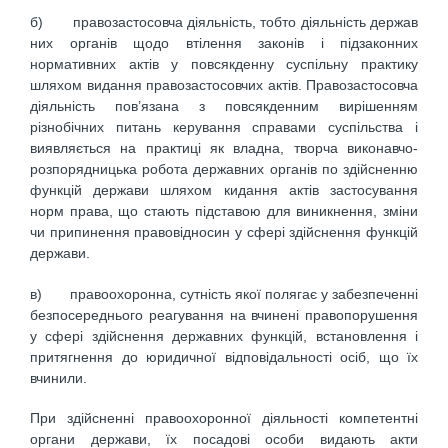
б) правозастосовча діяльність, тобто діяльність держав
них органів щодо втілення законів і підзаконних
нормативних актів у повсякденну суспільну практику
шляхом видання правозастосовчих актів. Правозастосовча
діяльність пов’язана з повсякденним вирішенням
різнобічних питань керування справами суспільства і
виявляється на практиці як владна, творча виконавчо-
розпорядницька робота державних органів по здійсненню
функцій держави шляхом кидання актів застосування
норм права, що стають підставою для виникнення, зміни
чи припинення правовідносин у сфері здійснення функцій
держави.
в) правоохоронна, сутність якої полягає у забезпеченні
безпосереднього реагування на вчинені правопорушення
у сфері здійснення державних функцій, встановлення і
притягнення до юридичної відповідальності осіб, що їх
вчинили.
При здійсненні правоохоронної діяльності компетентні
органи держави, їх посадові особи видають акти