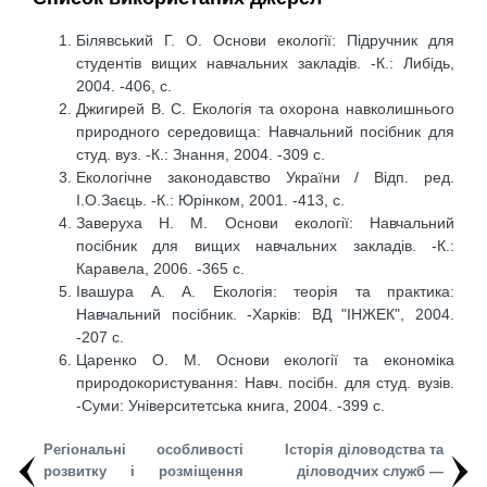
Білявський Г. О. Основи екології: Підручник для
студентів вищих навчальних закладів. -К.: Либідь,
2004. -406, с.
Джигирей В. С. Екологія та охорона навколишнього
природного середовища: Навчальний посібник для
студ. вуз. -К.: Знання, 2004. -309 с.
Екологічне законодавство України / Відп. ред.
І.О.Заєць. -К.: Юрінком, 2001. -413, с.
Заверуха Н. М. Основи екології: Навчальний
посібник для вищих навчальних закладів. -К.:
Каравела, 2006. -365 с.
Івашура А. А. Екологія: теорія та практика:
Навчальний посібник. -Харків: ВД "ІНЖЕК", 2004.
-207 с.
Царенко О. М. Основи екології та економіка
природокористування: Навч. посібн. для студ. вузів.
-Суми: Університетська книга, 2004. -399 с.
Регіональні особливості
Історія діловодства та
розвитку і розміщення
діловодчих служб —