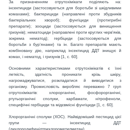
За призначенням отрутохімікати поділяють на:
інсектициди (застосовуються для боротьби зі шкідливими
комахами); бактерициди (направлені проти збудників
бактеріальних хвороб); фунгіциди (протигрибні
препарати); зооциди (застосовуються для винищення
гризунів); нематоциди (направлені проти круглих черв'яків,
зокрема нематод); гербіциди (застосовуються для
боротьби з бур'янами) та ін. Багато препаратів мають
комбіновану дію, наприклад інсектицид ДДТ знищує й
комах, і нематод, і гризунів [1, с. 60].
Основними характеристиками отрутохімікатів є їхні
леткість, здатність проникати крізь шкіру,
нагромаджуватися, розкладатися й виводитися з
організму. Промисловість виробляє переважно 7 груп
отрутохімікатів: хлорорганічні, фосфорорганічні,
ртутьорганічні сполуки, карбамати, нітрофеноли,
специфічні гербіциди та мідєвмісні фунгіциди [1, с. 60].
Хлорорганічні сполуки (ХОС). Найвідоміший пестицид цієї
групи — інсектицид ДДТ
(дихлородифенілтрихлорометилметан).