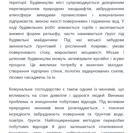
території. Будівництво міст супроводжується докорінним
перетворенням природних ландшафтів, забрудненням
атмосфери викидами промислових і комунальних
підприємств, зміною якості поверхневих і підземних вод. У
ході будівельних робіт знімаються горби і засипаються
знижені форми рельєфу, часто намивається ґрунт під
будівельні майданчики. Під час міської забудови
змінюються ґрунтовий і рослинний покриви, умови
поверхневого стоку, мікроклімат місцевості. Міське і
шляхове будівництва можуть активізувати ерозійні і зсувні
процеси. Це викликає потребу в захисних заходах:
створення підпірних стінок, пологих задернованих схилів,
лісових насаджень та ін.
Комунальне господарство є також одним із чинників, що
впливають на стан довкілля і здоров'я людей. Виникає
проблема із знищенням побутових відходів. Під впливом
природних чинників вони розкладаються, і токсичні
інгредієнти забруднюють поверхневі та ґрунтові води,
повітря, ґрунти. Найпоширенішим методом переробки
побутових відходів й досі залишається спалювання,
внаслідок чого повітря забруднюється шкідливими