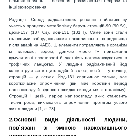
більших значень — безсоння, розвиваються неврози та
інші захворювання.
Радіація. Серед радіоактивних речовин найактивнішу
участь у процесах метаболізму беруть стронцій-90 (90 Sг),
цезій-137 (137 Сs), йод-131 (131 І). Саме вони стали
головними забруднювачами навколишнього середовища
після аварії на ЧАЕС. Ці елементи потрапляють в організм
із пилюкою, водою, деякою мірою їм притаманні
кумулятивні властивості й здатність нагромаджуватися в
трофічних ланцюгах. У людини радіоактивний йод
концентрується в щитоподібній залозі, цезій — у печінці,
стронцій — у кістках. Йод-131 спричинює сильне, але
короткочасне опромінення (він має короткий період
напіврозпаду й відносно швидко виводиться з організму).
Стронцій і цезій, період напіврозпаду яких становить
тисячі років, викликають опромінення протягом усього
життя людини [1, с. 73].
2.Основні види діяльності людини,
пов`язані зі зміною навколишнього
природного середовища