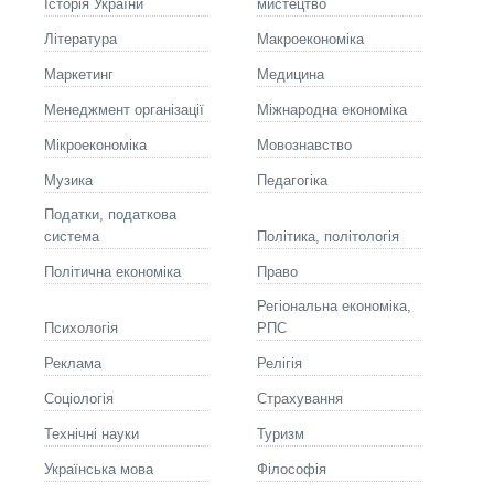
Історія України
мистецтво
Літературa
Макроекономіка
Маркетинг
Медицина
Менеджмент організації
Міжнародна економіка
Мікроекономіка
Мовознавство
Музика
Педагогіка
Податки, податкова
система
Політика, політологія
Політична економіка
Право
Регіональна економіка,
Психологія
РПС
Реклама
Релігія
Соціологія
Страхування
Технічні науки
Туризм
Українська мова
Філософія