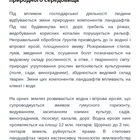
Під впливом господарської діяльності людини
відбуваються зміни природних компонентів ландшафтів.
Під час будівництва міст, доріг, гребель на річках,
видобування корисних копалин порушується рельєф.
Неправильний обробіток ґрунтів призводить до їх водної і
вітрової ерозії, площинного змиву. Розорювання степів,
луків, зведення лісів, осушення боліт позначаються на
видовому складі рослинності, а отже, і тваринного світу:
природні угруповання рослин витісняються культурними
(поля, сади, виноградники), збіднюється видовий склад
тварин. Зміни цих компонентів ландшафтів впливають на
клімат і води.
На орних землях розвивається водна і вітрова ерозія, що
супроводжується змивом гумусного горизонту,
видуванням, засипанням озимих культур, садів,
виноградників, лісосмуг, каналів, доріг. Водна ерозія нині
проявляється на площі 12 млн. гектарів. Щорічно до 3 тис.
гектарів земель руйнується ярами. В степових
ландшафтах через екстенсивну технологію землеробства