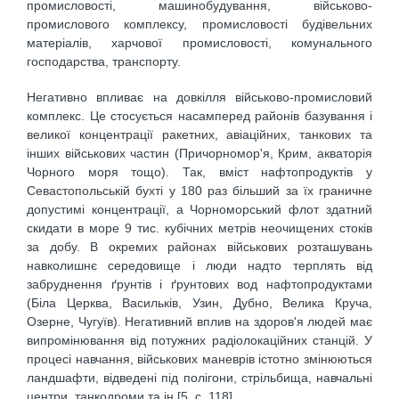
промисловості, машинобудування, військово-
промислового комплексу, промисловості будівельних
матеріалів, харчової промисловості, комунального
господарства, транспорту.
Негативно впливає на довкілля військово-промисловий
комплекс. Це стосується насамперед районів базування і
великої концентрації ракетних, авіаційних, танкових та
інших військових частин (Причорномор'я, Крим, акваторія
Чорного моря тощо). Так, вміст нафтопродуктів у
Севастопольській бухті у 180 раз більший за їх граничне
допустимі концентрації, а Чорноморський флот здатний
скидати в море 9 тис. кубічних метрів неочищених стоків
за добу. В окремих районах військових розташувань
навколишнє середовище і люди надто терплять від
забруднення ґрунтів і ґрунтових вод нафтопродуктами
(Біла Церква, Васильків, Узин, Дубно, Велика Круча,
Озерне, Чугуїв). Негативний вплив на здоров'я людей має
випромінювання від потужних радіолокаційних станцій. У
процесі навчання, військових маневрів істотно змінюються
ландшафти, відведені під полігони, стрільбища, навчальні
центри, танкодроми та ін [5, с. 118].