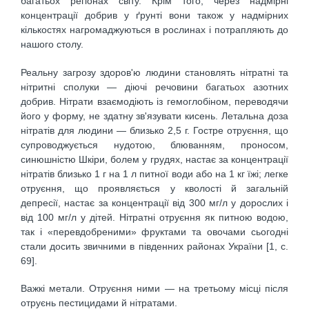
багатьох регіонах світу. Крім того, через надмірні
концентрації добрив у ґрунті вони також у надмірних
кількостях нагромаджуються в рослинах і потрапляють до
нашого столу.
Реальну загрозу здоров'ю людини становлять нітратні та
нітритні сполуки — діючі речовини багатьох азотних
добрив. Нітрати взаємодіють із гемоглобіном, переводячи
його у форму, не здатну зв'язувати кисень. Летальна доза
нітратів для людини — близько 2,5 г. Гостре отруєння, що
супроводжується нудотою, блюванням, проносом,
синюшністю Шкіри, болем у грудях, настає за концентрації
нітратів близько 1 г на 1 л питної води або на 1 кг їжі; легке
отруєння, що проявляється у кволості й загальній
депресії, настає за концентрації від 300 мг/л у дорослих і
від 100 мг/л у дітей. Нітратні отруєння як питною водою,
так і «перевдобреними» фруктами та овочами сьогодні
стали досить звичними в південних районах України [1, с.
69].
Важкі метали. Отруєння ними — на третьому місці після
отруєнь пестицидами й нітратами.