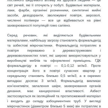
постійного шкідливого впливу на здоров'я людини — це
світ речей, які її оточують у побуті. Будівельні матеріали,
лаки, фарби, органічні розчинники, синтетичні мийні
засоби, дезодоранти, зволожувачі повітря, аерозолі,
численні полімери — все це відбивається на рівні
захворюваності популяцій гомо сапіенз.
Серед речовин, які виділяються будівельними
матеріалами, найбільшу загрозу становлять формальдегід
та азбестові мікрочастинки. Формальдегід потрапляє в
повітря переважно з деревостружкових і
деревоволокнистих плит, які широко використовуються у
виробництві меблів та оформленні приміщень. ГДК
формальдегіду в повітрі — 0,1-0,12 мг/м3. Проте
концентрація його в повітрі сучасних квартир у
середньому становить близько 0,5 мг/м3, а в окремих
випадках досягає 3 мг/м3. Формальдегід викликає
кон'юнктивіти, запалення шкіри, захворювання органів
дихання, має канцерогенні властивості. Азбест
застосовується як ізоляційний та протипожежний матеріал
і входить до складу азбоцементних труб. У вигляді
мікрочастинок (діаметром близько 5 мкм) він потрапляє в