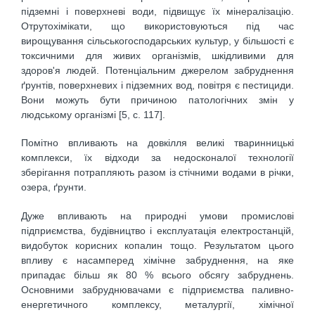
підземні і поверхневі води, підвищує їх мінералізацію.
Отрутохімікати, що використовуються під час
вирощування сільськогосподарських культур, у більшості є
токсичними для живих організмів, шкідливими для
здоров'я людей. Потенціальним джерелом забруднення
ґрунтів, поверхневих і підземних вод, повітря є пестициди.
Вони можуть бути причиною патологічних змін у
людському організмі [5, с. 117].
Помітно впливають на довкілля великі тваринницькі
комплекси, їх відходи за недосконалої технології
зберігання потрапляють разом із стічними водами в річки,
озера, ґрунти.
Дуже впливають на природні умови промислові
підприємства, будівництво і експлуатація електростанцій,
видобуток корисних копалин тощо. Результатом цього
впливу є насамперед хімічне забруднення, на яке
припадає більш як 80 % всього обсягу забруднень.
Основними забруднювачами є підприємства паливно-
енергетичного комплексу, металургії, хімічної