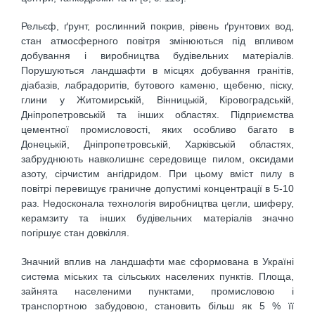
Рельєф, ґрунт, рослинний покрив, рівень ґрунтових вод,
стан атмосферного повітря змінюються під впливом
добування і виробництва будівельних матеріалів.
Порушуються ландшафти в місцях добування гранітів,
діабазів, лабрадоритів, бутового каменю, щебеню, піску,
глини у Житомирській, Вінницькій, Кіровоградській,
Дніпропетровській та інших областях. Підприємства
цементної промисловості, яких особливо багато в
Донецькій, Дніпропетровській, Харківській областях,
забруднюють навколишнє середовище пилом, оксидами
азоту, сірчистим ангідридом. При цьому вміст пилу в
повітрі перевищує граничне допустимі концентрації в 5-10
раз. Недосконала технологія виробництва цегли, шиферу,
керамзиту та інших будівельних матеріалів значно
погіршує стан довкілля.
Значний вплив на ландшафти має сформована в Україні
система міських та сільських населених пунктів. Площа,
зайнята населеними пунктами, промисловою і
транспортною забудовою, становить більш як 5 % її