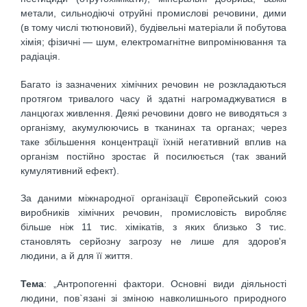
метали, сильнодіючі отруйні промислові речовини, дими
(в тому числі тютюновий), будівельні матеріали й побутова
хімія; фізичні — шум, електромагнітне випромінювання та
радіація.
Багато із зазначених хімічних речовин не розкладаються
протягом тривалого часу й здатні нагромаджуватися в
ланцюгах живлення. Деякі речовини довго не виводяться з
організму, акумулюючись в тканинах та органах; через
таке збільшення концентрації їхній негативний вплив на
організм постійно зростає й посилюється (так званий
кумулятивний ефект).
За даними міжнародної організації Європейський союз
виробників хімічних речовин, промисловість виробляє
більше ніж 11 тис. хімікатів, з яких близько 3 тис.
становлять серйозну загрозу не лише для здоров'я
людини, а й для її життя.
Тема
: „Антропогенні фактори. Основні види діяльності
людини, пов`язані зі зміною навколишнього природного