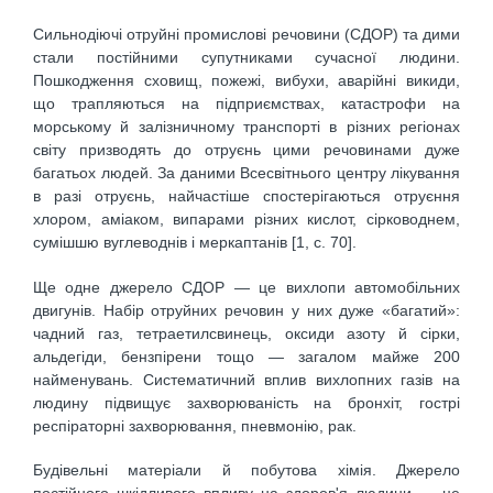
Сильнодіючі отруйні промислові речовини (СДОР) та дими
стали постійними супутниками сучасної людини.
Пошкодження сховищ, пожежі, вибухи, аварійні викиди,
що трапляються на підприємствах, катастрофи на
морському й залізничному транспорті в різних регіонах
світу призводять до отруєнь цими речовинами дуже
багатьох людей. За даними Всесвітнього центру лікування
в разі отруєнь, найчастіше спостерігаються отруєння
хлором, аміаком, випарами різних кислот, сірководнем,
сумішшю вуглеводнів і меркаптанів [1, с. 70].
Ще одне джерело СДОР — це вихлопи автомобільних
двигунів. Набір отруйних речовин у них дуже «багатий»:
чадний газ, тетраетилсвинець, оксиди азоту й сірки,
альдегіди, бензпірени тощо — загалом майже 200
найменувань. Систематичний вплив вихлопних газів на
людину підвищує захворюваність на бронхіт, гострі
респіраторні захворювання, пневмонію, рак.
Будівельні матеріали й побутова хімія. Джерело