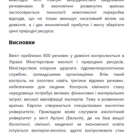
речовинами. В економічно розвинутих країнах
застосовуються технології комплексної переробки
відходів, що не тільки зменшує негативний вплив на
довкілля, а і дає економічний прибуток і змогу зберігати
цінні природні ресурси.
Висновки
Вміст приблизно 800 речовин у довкіллі контролюється в
Україні Міністерством екології і природних ресурсів,
Міністерством охорони здоров'я, гідрометеорологічною
службою, громадськими організаціями. Втім такий
контроль не охоплює навіть третини відомих речовин,
небезпечних для людини. Контроль хімічного стану
середовища потребує великих фінансових і матеріальних
затрат, високої кваліфікації експертів. Тому в розвинених
країнах Європи створюються спеціалізовані екологічні
університети. Прикладом може слугувати екологічний
університет у місті Арлоні (Бельгія), де на базі вищої
біологічної, хімічної, медичної чи економічної освіти
готуються експерти-екологи, здатні контролювати стан