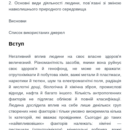
2. Основні види діяльності людини, пов`язані зі зміною
навколишнього природного середовища
Висновки
Список використаних джерел
Вступ
Негативний вплив людини на своє власне здоров'я
величезний. Різноманітність засобів, якими вона руйнує
своє здоров'я й генофонд, не може не вражати:
отрутохімікати й побутова хімія, важкі метали й пластмаси,
наркотики й тютюн, шум та електромагнітні поля, радіація
й кислотні дощі, біологічна й хімічна зброя, промислові
відходи, нафта й багато іншого. Кількість антропогенних
факторів не підлягає облікові й повній класифікації.
Людина дослідила вплив на себе лише декількох груп
створених нею факторів і тільки умовно виокремила кілька
їх категорій, які вважає провідними. Сьогодні до таких
«найвпливовіших» факторів належать: хімічні —
пестициди (отрутохімікати), мінеральні добрива, важкі