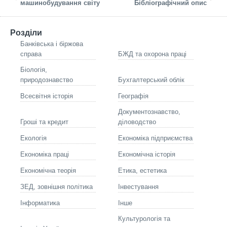
машинобудування світу
Бібліографічний опис
Розділи
Банківська і біржова
справа
БЖД та охорона праці
Біологія,
природознавство
Бухгалтерський облік
Всесвітня історія
Географія
Документознавство,
Гроші та кредит
діловодство
Екологія
Економіка підприємства
Економіка праці
Економічна історія
Економічна теорія
Етика, естетика
ЗЕД, зовнішня політика
Інвестування
Інформатика
Інше
Культурологія та