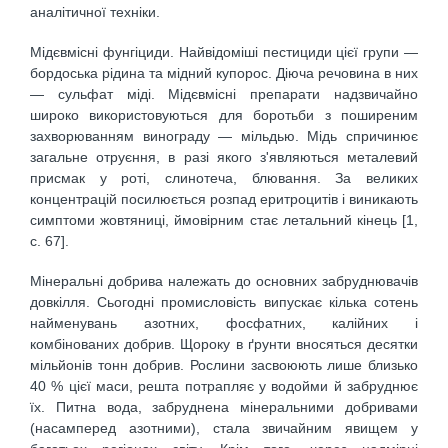
аналітичної техніки.
Мідєвмісні фунгіциди. Найвідоміші пестициди цієї групи —
бордоська рідина та мідний купорос. Діюча речовина в них
— сульфат міді. Мідєвмісні препарати надзвичайно
широко використовуються для боротьби з поширеним
захворюванням винограду — мільдью. Мідь спричинює
загальне отруєння, в разі якого з'являються металевий
присмак у роті, слинотеча, блювання. За великих
концентрацій посилюється розпад еритроцитів і виникають
симптоми жовтяниці, ймовірним стає летальний кінець [1,
с. 67].
Мінеральні добрива належать до основних забруднювачів
довкілля. Сьогодні промисловість випускає кілька сотень
найменувань азотних, фосфатних, калійних і
комбінованих добрив. Щороку в ґрунти вносяться десятки
мільйонів тонн добрив. Рослини засвоюють лише близько
40 % цієї маси, решта потрапляє у водойми й забруднює
їх. Питна вода, забруднена мінеральними добривами
(насамперед азотними), стала звичайним явищем у