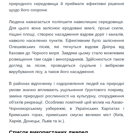
природного середовища й приймати ефективні рішення
щодо його охорони.
Людина намагається поліпшити навколишнє середовище.
Для цього вона заліснює еродовані землі, гірські схили,
піщані площі, створює насадження вздовж доріг і каналів,
навколо населених пунктів. Ефективним було заліснення
Олешківських пісків, які тягнуться вздовж Дніпра від
Каховки до Чорного моря. Завдяки цьому стало можливим
розміщення там садів і виноградників. Здійснюється також
догляд за лісом, проводиться суцільне і вибіркове
вирубування лісу, а також його насадження.
В районах відпочинку і оздоровлення людей на природні
умови значно впливають ущільнення ґрунтового покриву,
заміна природної рослинності на культурну, спорудження
об'єктів рекреації. Особливо помітний цей вплив на Азово-
Чорноморському узбережжі, в Українських Карпатах і
Кримських горах, приміських смугах великих міст (Київ,
Харків, Донецьк, Львів та ін.).
Список використаних джерел