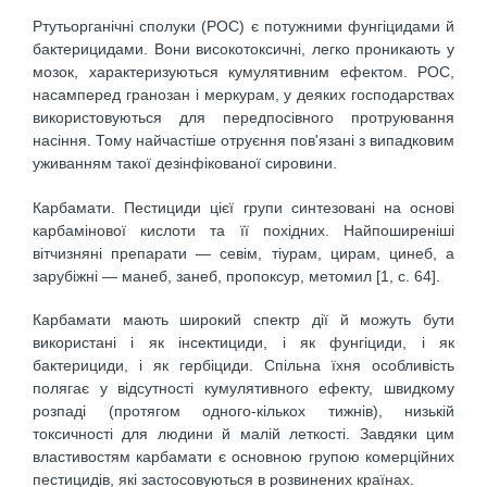
Ртутьорганічні сполуки (РОС) є потужними фунгіцидами й
бактерицидами. Вони високотоксичні, легко проникають у
мозок, характеризуються кумулятивним ефектом. РОС,
насамперед гранозан і меркурам, у деяких господарствах
використовуються для передпосівного протруювання
насіння. Тому найчастіше отруєння пов'язані з випадковим
уживанням такої дезінфікованої сировини.
Карбамати. Пестициди цієї групи синтезовані на основі
карбамінової кислоти та її похідних. Найпоширеніші
вітчизняні препарати — севім, тіурам, цирам, цинеб, а
зарубіжні — манеб, занеб, пропоксур, метомил [1, с. 64].
Карбамати мають широкий спектр дії й можуть бути
використані і як інсектициди, і як фунгіциди, і як
бактерициди, і як гербіциди. Спільна їхня особливість
полягає у відсутності кумулятивного ефекту, швидкому
розпаді (протягом одного-кількох тижнів), низькій
токсичності для людини й малій леткості. Завдяки цим
властивостям карбамати є основною групою комерційних
пестицидів, які застосовуються в розвинених країнах.