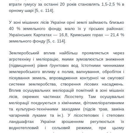
втрати гумусу за останні 20 років становлять 1,5-2,5 % в
орному шарі [5, с. 114].
У зоні мішаних лісів України орні землі займають близько
40 % земельного фонду, мало їх у гірських районах:
Українських Карпатах — 16,8, Кримських горах — 21,4 %
земельного фонду [5, с. 114].
Землеробський вплив найбільш проявляється через
агротехніку і меліорацію, якими зумовлюється зниження
(підвищення) рівня ґрунтових вод. Істотними чинниками
землеробського впливу є полив, вапнування, обробіток і
піскування земель, впровадження контурної чи смугової
системи землеробства, створення лісових насаджень.
Вплив осушувальних меліорацій помітний в зоні мішаніх
лісів, окремих частинах Лісостепу. Там осушувальні
меліорації поєднуються з хімічними, фітомеліоративними
та культурно-технічними заходами (підсів трав, заміна
чагарників луками та ін.). У лісостепових і степових
ландшафтах України зрошенням регулюється їх
воднотепловий і сольовий режими, при цьому