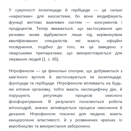
У сукупності інсектициди й гербіциди — це сильні
«наркотики» для екосистеми, бо вони модифікують
функції життєво важливих систем — консументів і
продуцентів. Тепер вважається, що застосування цих
речовин може відбуватися лише під керівництвом
кваліфікованих спеціалістів, які мають офіційні
посвідчення, подібно до того, як це заведено з
лікарськими препаратами, що використовуються для
лікування людей [1, с. 65].
Нітрофеноли — це фенольні сполуки, що добуваються з
кам'яного вугілля й застосовуються як інсектициди,
фунгіциди та гербіциди. Нітрофеноли впливають на будь-
які клітини організму, тобто мають неспецифічну дію, й
порушують регуляцію процесів окисного
фосфоритування. В результаті посилюється робота
мітохондрій, значно активізуються процеси окиснення й
дихання. Нітрофеноли токсичні для людини, мають
канцерогенні властивості, й у розвинених країнах їх
виробництво та використання заборонено.