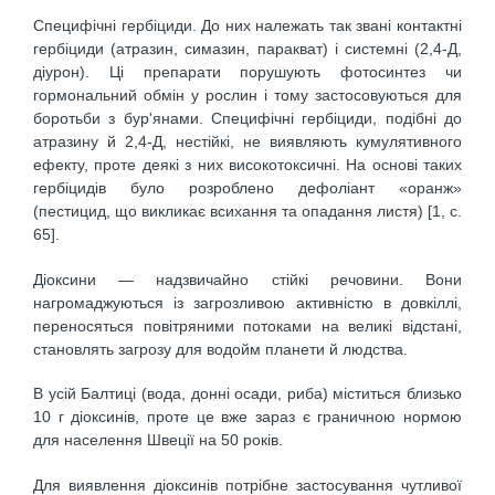
Специфічні гербіциди. До них належать так звані контактні
гербіциди (атразин, симазин, паракват) і системні (2,4-Д,
діурон). Ці препарати порушують фотосинтез чи
гормональний обмін у рослин і тому застосовуються для
боротьби з бур'янами. Специфічні гербіциди, подібні до
атразину й 2,4-Д, нестійкі, не виявляють кумулятивного
ефекту, проте деякі з них високотоксичні. На основі таких
гербіцидів було розроблено дефоліант «оранж»
(пестицид, що викликає всихання та опадання листя) [1, с.
65].
Діоксини — надзвичайно стійкі речовини. Вони
нагромаджуються із загрозливою активністю в довкіллі,
переносяться повітряними потоками на великі відстані,
становлять загрозу для водойм планети й людства.
В усій Балтиці (вода, донні осади, риба) міститься близько
10 г діоксинів, проте це вже зараз є граничною нормою
для населення Швеції на 50 років.
Для виявлення діоксинів потрібне застосування чутливої