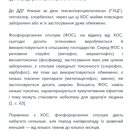
До ДДТ близькі за дією гексахлороциклогексан (ГХЦГ),
гептахлор, хлорбензол, через що ці ХОС майже повсюдно
заборонені або ж їх застосування дуже обмежено.
Фосфорорганічні сполуки (ФОС), на відміну від ХОС,
сьогодні досить інтенсивно виробляються й
використовуються в сільському господарстві. Серед ФОС є
речовини отруйні (метафос, меркаптофос) і
високотоксичні (фосфамід), застосування яких уже цілком
заборонено; є сполуки середньої токсичності (хлорофос,
карбофос), які поки що використовуються обмежено; є
низько токсичні препарати (метилацетофос, авенін), які
застосовуються досить широко. Більшість ФОС, навіть
низько токсичні, характеризуються кумулятивним ефектом
і тому можуть становити небезпеку для здоров'я людини
[1, с. 63].
Порівняно з ХОС, фосфорорганічні сполуки діють
набагато сильніше, але період напіврозпаду їх зазвичай
менший — від кількох тижнів до кількох місяців.