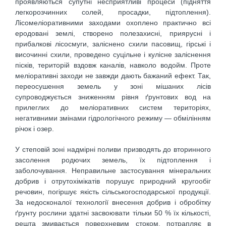
проявляються супутні несприятливі процеси (підняття
легкорозчинних солей, просадки, підтоплення).
Лісомеліоративними заходами охоплено практично всі
еродовані землі, створено полезахисні, приярусні і
прибалкові лісосмуги, заліснено схили пасовищ, гірські і
височинні схили, проведено суцільне і кулісне заліснення
пісків, територій вздовж каналів, навколо водойм. Проте
меліоративні заходи не завжди дають бажаний ефект. Так,
переосушення земель у зоні мішаних лісів
супроводжується зниженням рівня ґрунтових вод на
прилеглих до меліоративних систем територіях,
негативними змінами гідрологічного режиму — обмілінням
річок і озер.
У степовій зоні надмірні поливи призводять до вторинного
засолення родючих земель, їх підтоплення і
заболочування. Неправильне застосування мінеральних
добрив і отрутохімікатів порушує природний кругообіг
речовин, погіршує якість сільськогосподарської продукції.
За недосконалої технології внесення добрив і обробітку
ґрунту рослини здатні засвоювати тільки 50 % їх кількості,
решта змивається поверхневим стоком, потрапляє в