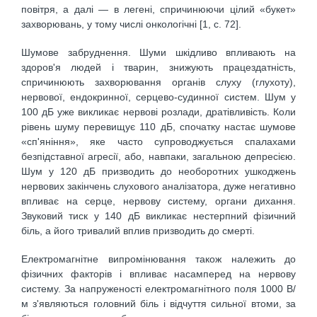
повітря, а далі — в легені, спричинюючи цілий «букет»
захворювань, у тому числі онкологічні [1, с. 72].
Шумове забруднення. Шуми шкідливо впливають на
здоров'я людей і тварин, знижують працездатність,
спричинюють захворювання органів слуху (глухоту),
нервової, ендокринної, серцево-судинної систем. Шум у
100 дБ уже викликає нервові розлади, дратівливість. Коли
рівень шуму перевищує 110 дБ, спочатку настає шумове
«сп'яніння», яке часто супроводжується спалахами
безпідставної агресії, або, навпаки, загальною депресією.
Шум у 120 дБ призводить до необоротних ушкоджень
нервових закінчень слухового аналізатора, дуже негативно
впливає на серце, нервову систему, органи дихання.
Звуковий тиск у 140 дБ викликає нестерпний фізичний
біль, а його тривалий вплив призводить до смерті.
Електромагнітне випромінювання також належить до
фізичних факторів і впливає насамперед на нервову
систему. За напруженості електромагнітного поля 1000 В/
м з'являються головний біль і відчуття сильної втоми, за