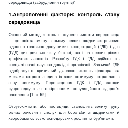
середовища (забруднення грунтів)”.
1.Антропогенні фактори: контроль стану
середовища
Основний метод контролю ступеня чистоти середовища
— це оцінка вмісту в ньому певних шкідливих речовин
відносно гранично допустимих концентрацій (ГДК) і доз
(ГДД) цих речовин як у біотопі, так і на певних рівнях
трофічних ланцюгів. Розробку ГДК і ГДД здійснюють
спеціалізовані науково-дослідні організації. Зазвичай ГДК
відображують критичний діапазон якогось фактора, за
межами котрого людина із зони оптимуму потрапляє в
зону песимуму. Перевищення ГДК і ГДД завжди
супроводжуються погіршенням популяційного здоров'я
населення [1, с. 59].
Отрутохімікати, або пестициди, становлять велику групу
різних речовин і сполук для боротьби зі шкідниками й
хворобами сільськогосподарських рослин та бур'янами.