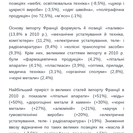
позиціях «меблі, освітлювальна техніка» (-8,5%), «цукор і
цукристі вироби» (-3,5%), «одяг швейна», «поліграфічна
продукція» (по ?2,5%), «м’ясо» (-1%).
Основу імпорту Франції формують 4 позиції: «паливо»
(13,8% в 2010 р.), «механічне устаткування й техніка,
комп’ютери» (11,2%), «електричне устаткування, теле- і
радіоапаратура» (9,4%) і «колісні транспортні засоби»
(9,3%). Крім них, великими статтями імпорту в 2010 р.
були «фармацевтична продукція» (4,2%), «літальні
апарати» (4,1%), «пластмаси» (3,9%), «оптика, прилади,
медична техніка» (3,1%), «органічні сполуки» (2,8%),
«чорні метали» (2,4%).
Найбільший приріст із великих статей імпорту Франції в
2010 р. показали «літальні апарати» (+51%), «мідь»
(+50%), «дорогоцінні метали й камені» (+30%), «чорні
метали» (+27%), «алюміній» (+21%), «каучук і
гумовотехнічні вироби» (+20%), «електричне
устаткування, теле- і радіоапаратура» (+19%). Зниження
ввозу відзначене по таких великих позиціях як «масла й