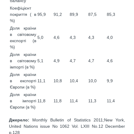
балансу
Коефіцієнт
покриття ( в
95,9
91,2
89,9
87,5
85,3
%)
Доля країни
в світовому
5,0
4,6
4,3
4,3
4,0
експорті (в
%)
Доля країни
в світовому
5,1
4,9
4,7
4,7
4,6
імпорті (в %)
Доля країни
в експорті
11,1
10,8
10,4
10,0
9,9
Європи (в %)
Доля країни
в імпорті
11,8
11,8
11,4
11,3
11,4
Європи (в %)
Джерело:
Monthly Bulletin of Statistics 2011;New York,
United Nations issue No 1062 Vol. LXIII No.12 December
p.128