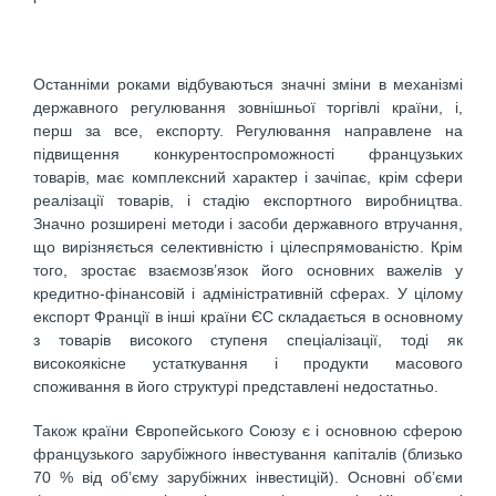
Останніми роками відбуваються значні зміни в механізмі
державного регулювання зовнішньої торгівлі країни, і,
перш за все, експорту. Регулювання направлене на
підвищення конкурентоспроможності французьких
товарів, має комплексний характер і зачіпає, крім сфери
реалізації товарів, і стадію експортного виробництва.
Значно розширені методи і засоби державного втручання,
що вирізняється селективністю і цілеспрямованістю. Крім
того, зростає взаємозв’язок його основних важелів у
кредитно-фінансовій і адміністративній сферах. У цілому
експорт Франції в інші країни ЄС складається в основному
з товарів високого ступеня спеціалізації, тоді як
високоякісне устаткування і продукти масового
споживання в його структурі представлені недостатньо.
Також країни Європейського Союзу є і основною сферою
французького зарубіжного інвестування капіталів (близько
70 % від об’єму зарубіжних інвестицій). Основні об’єми