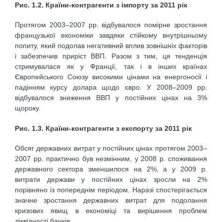
Рис. 1.2. Країни-контрагенти з імпорту за 2011 рік
Протягом 2003–2007 рр. відбувалося помірне зростання
французької економіки завдяки стійкому внутрішньому
попиту, який подолав негативний вплив зовнішніх факторів
і забезпечив приріст ВВП. Разом з тим, ця тенденція
стримувалася як у Франції, так і в інших країнах
Європейського Союзу високими цінами на енергоносії і
падінням курсу долара щодо євро. У 2008–2009 рр.
відбувалося зниження ВВП у постійних цінах на 3%
щороку.
Рис. 1.3. Країни-контрагенти з експорту за 2011 рік
Обсяг державних витрат у постійних цінах протягом 2003–
2007 рр. практично був незмінним, у 2008 р. споживання
державного сектора зменшилося на 2%, а у 2009 р.
витрати держави у постійних цінах зросли на 2%
порівняно із попереднім періодом. Наразі спостерігається
значне зростання державних витрат для подолання
кризових явищ в економіці та вирішення проблем
ліквідності банків.