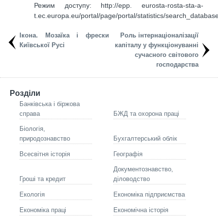
Режим доступу: http://epp. eurosta-rosta-sta-a-
t.ec.europa.eu/portal/page/portal/statistics/search_database
Ікона. Мозаїка і фрески
Роль інтернаціоналізації
Київської Русі
капіталу у функціонуванні
сучасного світового
господарства
Розділи
Банківська і біржова
справа
БЖД та охорона праці
Біологія,
природознавство
Бухгалтерський облік
Всесвітня історія
Географія
Документознавство,
Гроші та кредит
діловодство
Екологія
Економіка підприємства
Економіка праці
Економічна історія