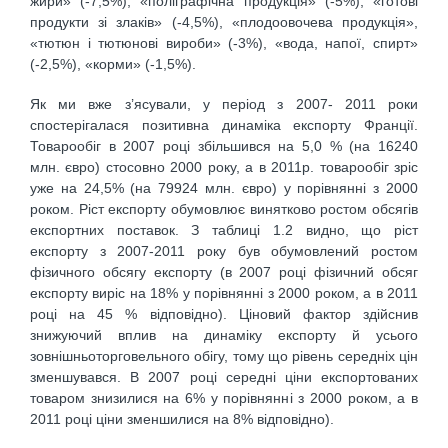
жири» (-7,5%), «поліграфічна продукція» (-5%), «готові
продукти зі злаків» (-4,5%), «плодоовочева продукція»,
«тютюн і тютюнові вироби» (-3%), «вода, напої, спирт»
(-2,5%), «корми» (-1,5%).
Як ми вже з’ясували, у період з 2007- 2011 роки
спостерігалася позитивна динаміка експорту Франції.
Товарообіг в 2007 році збільшився на 5,0 % (на 16240
млн. євро) стосовно 2000 року, а в 2011р. товарообіг зріс
уже на 24,5% (на 79924 млн. євро) у порівнянні з 2000
роком. Ріст експорту обумовлює винятково ростом обсягів
експортних поставок. З таблиці 1.2 видно, що ріст
експорту з 2007-2011 року був обумовлений ростом
фізичного обсягу експорту (в 2007 році фізичний обсяг
експорту виріс на 18% у порівнянні з 2000 роком, а в 2011
році на 45 % відповідно). Ціновий фактор здійснив
знижуючий вплив на динаміку експорту й усього
зовнішньоторговельного обігу, тому що рівень середніх цін
зменшувався. В 2007 році середні ціни експортованих
товаром знизилися на 6% у порівнянні з 2000 роком, а в
2011 році ціни зменшилися на 8% відповідно).