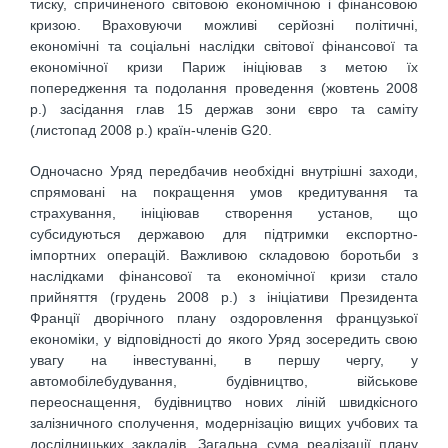
тиску, спричиненого світовою економічною і фінансовою
кризою. Враховуючи можливі серйозні політичні,
економічні та соціальні наслідки світової фінансової та
економічної кризи Париж ініціював з метою їх
попередження та подолання проведення (жовтень 2008
р.) засідання глав 15 держав зони євро та саміту
(листопад 2008 р.) країн-членів G20.
Одночасно Уряд передбачив необхідні внутрішні заходи,
спрямовані на покращення умов кредитування та
страхування, ініціював створення установ, що
субсидуються державою для підтримки експортно-
імпортних операцій. Важливою складовою боротьби з
наслідками фінансової та економічної кризи стало
прийняття (грудень 2008 р.) з ініціативи Президента
Франції дворічного плану оздоровлення французької
економіки, у відповідності до якого Уряд зосередить свою
увагу на інвестуванні, в першу чергу, у
автомобілебудування, будівництво, військове
переоснащення, будівництво нових ліній швидкісного
залізничного сполучення, модернізацію вищих учбових та
дослідницьких закладів. Загальна сума реалізації плану