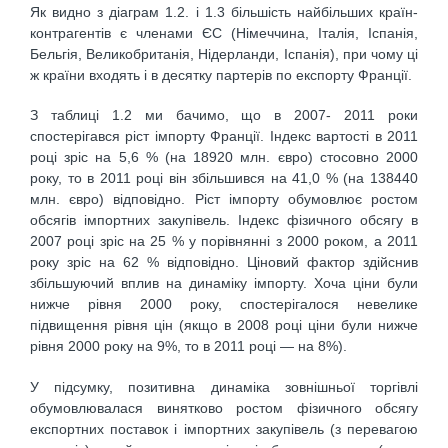
Як видно з діаграм 1.2. і 1.3 більшість найбільших країн-
контрагентів є членами ЄС (Німеччина, Італія, Іспанія,
Бельгія, Великобританія, Нідерланди, Іспанія), при чому ці
ж країни входять і в десятку партерів по експорту Франції.
З таблиці 1.2 ми бачимо, що в 2007- 2011 роки
спостерігався ріст імпорту Франції. Індекс вартості в 2011
році зріс на 5,6 % (на 18920 млн. євро) стосовно 2000
року, то в 2011 році він збільшився на 41,0 % (на 138440
млн. євро) відповідно. Ріст імпорту обумовлює ростом
обсягів імпортних закупівель. Індекс фізичного обсягу в
2007 році зріс на 25 % у порівнянні з 2000 роком, а 2011
року зріс на 62 % відповідно. Ціновий фактор здійснив
збільшуючий вплив на динаміку імпорту. Хоча ціни були
нижче рівня 2000 року, спостерігалося невелике
підвищення рівня цін (якщо в 2008 році ціни були нижче
рівня 2000 року на 9%, то в 2011 році — на 8%).
У підсумку, позитивна динаміка зовнішньої торгівлі
обумовлювалася винятково ростом фізичного обсягу
експортних поставок і імпортних закупівель (з перевагою