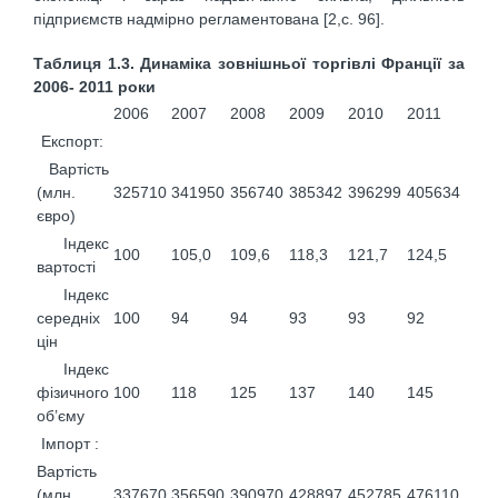
підприємств надмірно регламентована [2,с. 96].
Таблиця 1.3. Динаміка зовнішньої торгівлі Франції за
2006- 2011 роки
2006
2007
2008
2009
2010
2011
Експорт:
Вартість
(млн.
325710
341950
356740
385342
396299
405634
євро)
Індекс
100
105,0
109,6
118,3
121,7
124,5
вартості
Індекс
середніх
100
94
94
93
93
92
цін
Індекс
фізичного
100
118
125
137
140
145
об’єму
Імпорт :
Вартість
(млн.
337670
356590
390970
428897
452785
476110