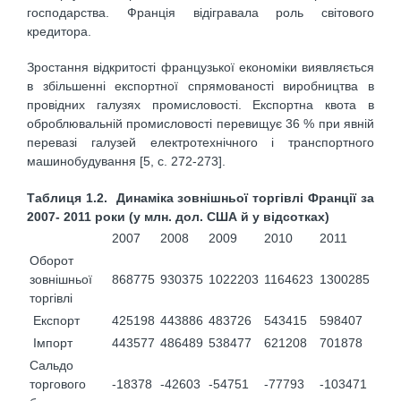
господарства. Франція відігравала роль світового
кредитора.
Зростання відкритості французької економіки виявляється
в збільшенні експортної спрямованості виробництва в
провідних галузях промисловості. Експортна квота в
оброблювальній промисловості перевищує 36 % при явній
перевазі галузей електротехнічного і транспортного
машинобудування [5, с. 272-273].
Таблиця 1.2. Динаміка зовнішньої торгівлі Франції за
2007- 2011 роки (у млн. дол. США й у відсотках)
2007
2008
2009
2010
2011
Оборот
зовнішньої
868775
930375
1022203
1164623
1300285
торгівлі
Експорт
425198
443886
483726
543415
598407
Імпорт
443577
486489
538477
621208
701878
Сальдо
торгового
-18378
-42603
-54751
-77793
-103471