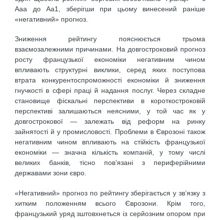
Aaa до Aa1, зберігши при цьому винесений раніше
«негативний» прогноз.
Зниження рейтингу пояснюється трьома
взаємозалежними причинами. На довгостроковий прогноз
росту французької економіки негативним чином
впливають структурні виклики, серед яких поступова
втрата конкурентоспроможності економіки й зниження
гнучкості в сфері праці й надання послуг. Через складне
становище фіскальні перспективи в короткостроковій
перспективі залишаються неясними, у той час як у
довгострокової — залежать від реформ на ринку
зайнятості й у промисловості. Проблеми в Єврозоні також
негативним чином впливають на стійкість французької
економіки — значна кількість компаній, у тому числі
великих банків, тісно пов’язані з периферійними
державами зони євро.
«Негативний» прогноз по рейтингу зберігається у зв’язку з
хитким положенням всього Єврозони. Крім того,
французький уряд зштовхнеться із серйозним опором при