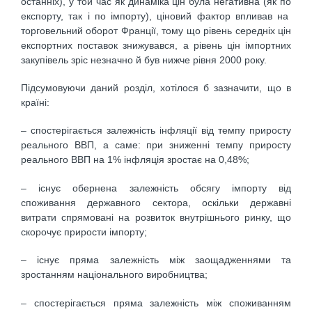
останніх), у той час як динаміка цін була негативна (як по
експорту, так і по імпорту), ціновий фактор впливав на
торговельний оборот Франції, тому що рівень середніх цін
експортних поставок знижувався, а рівень цін імпортних
закупівель зріс незначно й був нижче рівня 2000 року.
Підсумовуючи даний розділ, хотілося б зазначити, що в
країні:
– спостерігається залежність інфляції від темпу приросту
реального ВВП, а саме: при зниженні темпу приросту
реального ВВП на 1% інфляція зростає на 0,48%;
– існує обернена залежність обсягу імпорту від
споживання державного сектора, оскільки державні
витрати спрямовані на розвиток внутрішнього ринку, що
скорочує прирости імпорту;
– існує пряма залежність між заощадженнями та
зростанням національного виробництва;
– спостерігається пряма залежність між споживанням