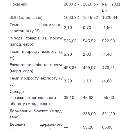
Показник
2009 рік
2010 рік
на 2011
рік
ВВП (млрд. євро)
1633,22
1645,52
1620,84
Темп економічного
2,10
0,70
-1,50
зростання (у %)
Імпорт товарів та послуг
535,05
545,52
522,53
(млрд. євро)
Темп приросту імпорту (у
5,90
2,00
-4,40
%)
Експорт товарів та послуг
493,87
499,07
476,21
(млрд. євро)
Темп приросту експорту (у
3,20
1,10
-4,80
%)
Сальдо
зовнішньоторговельного
39,10
45,82
-55,00
обороту (млрд. євро)
Державний бюджет (млрд.
—
288,00
321,20
євро)
Дефіцит Державного
—
56,20
86,80