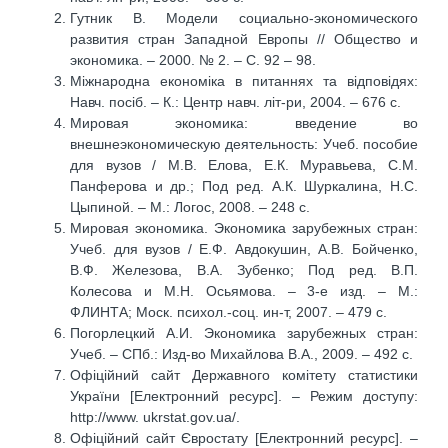
Гутник В. Модели социально-экономического
развития стран Западной Европы // Общество и
экономика. – 2000. № 2. – С. 92 – 98.
Міжнародна економіка в питаннях та відповідях:
Навч. посіб. – К.: Центр навч. літ-ри, 2004. – 676 с.
Мировая экономика: введение во
внешнеэкономическую деятельность: Учеб. пособие
для вузов / М.В. Елова, Е.К. Муравьева, С.М.
Панферова и др.; Под ред. А.К. Шуркалина, Н.С.
Цыпиной. – М.: Логос, 2008. – 248 с.
Мировая экономика. Экономика зарубежных стран:
Учеб. для вузов / Е.Ф. Авдокушин, А.В. Бойченко,
В.Ф. Железова, В.А. Зубенко; Под ред. В.П.
Колесова и М.Н. Осьямова. – 3-е изд. – М.:
ФЛИНТА; Моск. психол.-соц. ин-т, 2007. – 479 с.
Погорлецкий А.И. Экономика зарубежных стран:
Учеб. – СПб.: Изд-во Михайлова В.А., 2009. – 492 с.
Офіційний сайт Державного комітету статистики
України [Електронний ресурс]. – Режим доступу:
http://www. ukrstat.gov.ua/.
Офіційний сайт Євростату [Електронний ресурс]. –