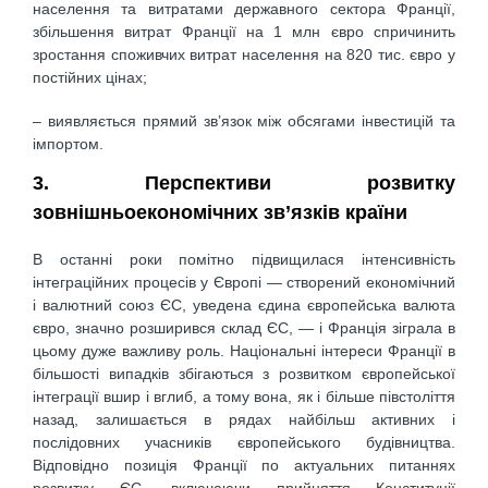
населення та витратами державного сектора Франції,
збільшення витрат Франції на 1 млн євро спричинить
зростання споживчих витрат населення на 820 тис. євро у
постійних цінах;
– виявляється прямий зв’язок між обсягами інвестицій та
імпортом.
3. Перспективи розвитку
зовнішньоекономічних зв’язків країни
В останні роки помітно підвищилася інтенсивність
інтеграційних процесів у Європі — створений економічний
і валютний союз ЄС, уведена єдина європейська валюта
євро, значно розширився склад ЄС, — і Франція зіграла в
цьому дуже важливу роль. Національні інтереси Франції в
більшості випадків збігаються з розвитком європейської
інтеграції вшир і вглиб, а тому вона, як і більше півстоліття
назад, залишається в рядах найбільш активних і
послідовних учасників європейського будівництва.
Відповідно позиція Франції по актуальних питаннях