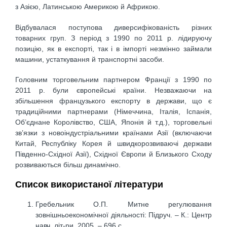
з Азією, Латинською Америкою й Африкою.
Відбувалася поступова диверсифікованість різних
товарних груп. З період з 1990 по 2011 р. лідируючу
позицію, як в експорті, так і в імпорті незмінно займали
машини, устаткування й транспортні засоби.
Головним торговельним партнером Франції з 1990 по
2011 р. були європейські країни. Незважаючи на
збільшення французького експорту в держави, що є
традиційними партнерами (Німеччина, Італія, Іспанія,
Об’єднане Королівство, США, Японія й т.д.), торговельні
зв’язки з новоіндустріальними країнами Азії (включаючи
Китай, Республіку Корея й швидкорозвиваючі держави
Південно-Східної Азії), Східної Європи й Близького Сходу
розвиваються більш динамічно.
Список використаної літератури
Гребельник О.П. Митне регулювання
зовнішньоекономічної діяльності: Підруч. – К.: Центр
навч. літ-ри, 2005. – 696 с.