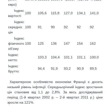
євро)
Індекс
100
105,6
115,8
127,0
134,1
141,0
вартості
Індекс
середніх
100
91
90
92
92
92
цін
Індекс
фізичного
100
125
136
147
154
162
об’єму
Індекс
103,3
104,4
101,1
101,1
100,0
нетто:
Індекс
94,4
91,9
93,2
90,9
89,5
брутто:
Характерною особливістю економіки Франції є досить
низький рівень інфляції. Середньорічний індекс зростання
цін становив від 1,1 до 2,8%. За весь досліджуваний
період (1-й квартал 2002 р. – 2-й квартал 2011 р.) ціни
зросли на 121%.