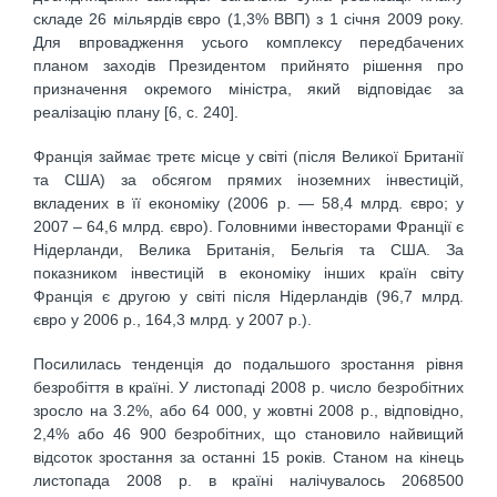
складе 26 мільярдів євро (1,3% ВВП) з 1 січня 2009 року.
Для впровадження усього комплексу передбачених
планом заходів Президентом прийнято рішення про
призначення окремого міністра, який відповідає за
реалізацію плану [6, c. 240].
Франція займає третє місце у світі (після Великої Британії
та США) за обсягом прямих іноземних інвестицій,
вкладених в її економіку (2006 р. — 58,4 млрд. євро; у
2007 – 64,6 млрд. євро). Головними інвесторами Франції є
Нідерланди, Велика Британія, Бельгія та США. За
показником інвестицій в економіку інших країн світу
Франція є другою у світі після Нідерландів (96,7 млрд.
євро у 2006 р., 164,3 млрд. у 2007 р.).
Посилилась тенденція до подальшого зростання рівня
безробіття в країні. У листопаді 2008 р. число безробітних
зросло на 3.2%, або 64 000, у жовтні 2008 р., відповідно,
2,4% або 46 900 безробітних, що становило найвищий
відсоток зростання за останні 15 років. Станом на кінець
листопада 2008 р. в країні налічувалось 2068500