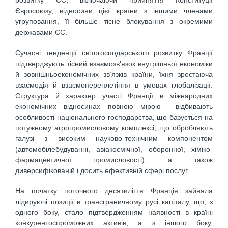
розвитку ЄС, включаючи прийняття Конституції
Євросоюзу, відносини цієї країни з іншими членами
угруповання, її більше тісне блокування з окремими
державами ЄС.
Сучасні тенденції світогосподарського розвитку Франції
підтверджують тісний взаємозв’язок внутрішньої економіки
й зовнішньоекономічних зв’язків країни, їхня зростаюча
взаємодія й взаємопереплетіння в умовах глобалізації.
Структура й характер участі Франції в міжнародних
економічних відносинах повною мірою відбивають
особливості національного господарства, що базується на
потужному агропромисловому комплексі, що обробляють
галузі з високим науково-технічним компонентом
(автомобілебудуванні, авіакосмічної, оборонної, хіміко-
фармацевтичної промисловості), а також
диверсифікованій і досить ефективній сфері послуг.
На початку поточного десятиліття Франція зайняла
лідируючі позиції в трансграничному русі капіталу, що, з
одного боку, стало підтвердженням наявності в країні
конкурентоспроможних активів, а з іншого боку,