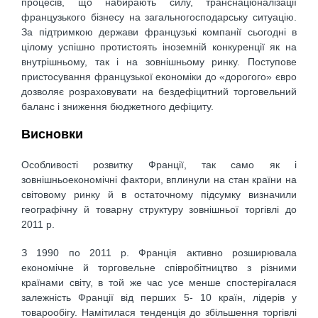
процесів, що набирають силу, транснаціоналізації
французького бізнесу на загальногосподарську ситуацію.
За підтримкою держави французькі компанії сьогодні в
цілому успішно протистоять іноземній конкуренції як на
внутрішньому, так і на зовнішньому ринку. Поступове
пристосування французької економіки до «дорогого» євро
дозволяє розраховувати на бездефіцитний торговельний
баланс і зниження бюджетного дефіциту.
Висновки
Особливості розвитку Франції, так само як і
зовнішньоекономічні фактори, вплинули на стан країни на
світовому ринку й в остаточному підсумку визначили
географічну й товарну структуру зовнішньої торгівлі до
2011 р.
З 1990 по 2011 р. Франція активно розширювала
економічне й торговельне співробітництво з різними
країнами світу, в той же час усе менше спостерігалася
залежність Франції від перших 5- 10 країн, лідерів у
товарообігу. Намітилася тенденція до збільшення торгівлі