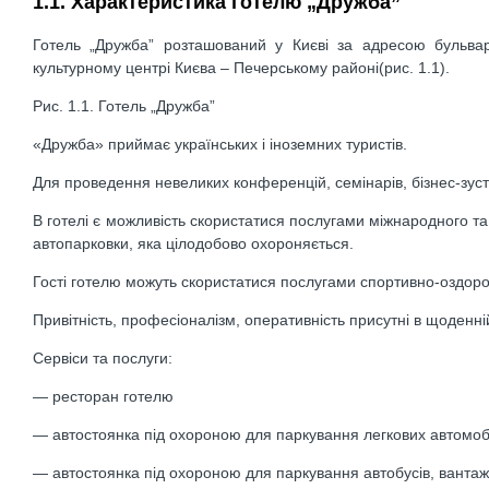
1.1. Характеристика готелю „Дружба”
Готель „Дружба” розташований у Києві за адресою бульвар
культурному центрі Києва – Печерському районі(рис. 1.1).
Рис. 1.1. Готель „Дружба”
«Дружба» приймає українських і іноземних туристів.
Для проведення невеликих конференцій, семінарів, бізнес-зус
В готелі є можливість скористатися послугами міжнародного та 
автопарковки, яка цілодобово охороняється.
Гості готелю можуть скористатися послугами спортивно-оздоров
Привітність, професіоналізм, оперативність присутні в щоденній
Сервіси та послуги:
— ресторан готелю
— автостоянка під охороною для паркування легкових автомобіл
— автостоянка під охороною для паркування автобусів, вантаж