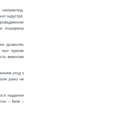
, наприклад,
ої індустрії.
впровадженню
али поширену
 не дозволяє
и про туризм
ність вимогам
анням угод з
 але рано чи
ості надання
тон – Київ –