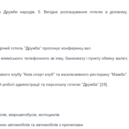
 Дружби народів, 5. Вигідне розташування готелю в діловому, 
трічей готель "Дружба" пропонує конференц-зал.
міжміського телефонного зв`язку, банкомату і пункту обміну валют,
чого клубу "Київ спорт клуб" та ексклюзивного ресторану "Мамбо".
 роботі адміністрації та персоналу готелю "Дружба" [19].
ів, мікроавтобусів, мотоциклів
них автомобілів та автомобілів з причепами