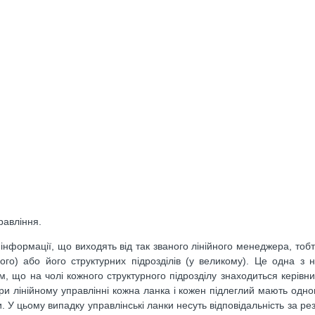
равління.
а інформації, що виходять від так званого лінійного менеджера, тоб
кого) або його структурних підрозділів (у великому). Це одна з 
м, що на чолі кожного структурного підрозділу знаходиться керівни
ри лінійному управлінні кожна ланка і кожен підлеглий мають одног
 У цьому випадку управлінські ланки несуть відповідальність за рез