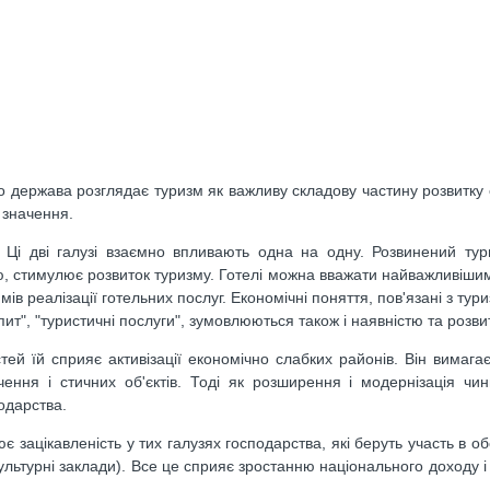
о держава розглядає туризм як важливу складову частину розвитку 
 значення.
. Ці дві галузі взаємно впливають одна на одну. Розвинений ту
ргою, стимулює розвиток туризму. Готелі можна вважати найважливіш
в реалізації готельних послуг. Економічні поняття, пов'язані з тури
ит", "туристичні послуги", зумовлюються також і наявністю та розви
стей їй сприяє активізації економічно слабких районів. Він вимага
ення і стичних об'єктів. Тоді як розширення і модернізація чинн
одарства.
 зацікавленість у тих галузях господарства, які беруть участь в об
, культурні заклади). Все це сприяє зростанню національного доходу