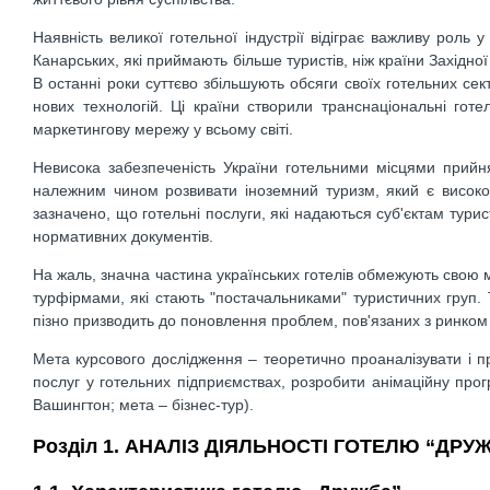
Наявність великої готельної індустрії відіграє важливу роль 
Канарських, які приймають більше туристів, ніж країни Західної
В останні роки суттєво збільшують обсяги своїх готельних сек
нових технологій. Ці країни створили транснаціональні гот
маркетингову мережу у всьому світі.
Невисока забезпеченість України готельними місцями прийня
належним чином розвивати іноземний туризм, який є високо
зазначено, що готельні послуги, які надаються суб'єктам турист
нормативних документів.
На жаль, значна частина українських готелів обмежують свою 
турфірмами, які стають "постачальниками" туристичних груп. Т
пізно призводить до поновлення проблем, пов'язаних з ринком 
Мета курсового дослідження – теоретично проаналізувати і пр
послуг у готельних підприємствах, розробити анімаційну про
Вашингтон; мета – бізнес-тур).
Розділ 1. АНАЛІЗ ДІЯЛЬНОСТІ ГОТЕЛЮ “ДРУЖБ