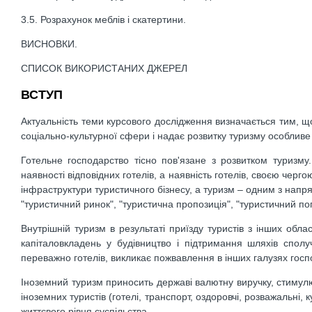
3.5. Розрахунок меблів і скатертини.
ВИСНОВКИ.
СПИСОК ВИКОРИСТАНИХ ДЖЕРЕЛ
ВСТУП
Актуальність теми курсового дослідження визначається тим, щ
соціально-культурної сфери і надає розвитку туризму особливе
Готельне господарство тісно пов'язане з розвитком туризму
наявності відповідних готелів, а наявність готелів, своєю че
інфраструктури туристичного бізнесу, а туризм – одним з напрямі
"туристичний ринок", "туристична пропозиція", "туристичний поп
Внутрішній туризм в результаті приїзду туристів з інших обла
капіталовкладень у будівництво і підтримання шляхів сполуч
переважно готелів, викликає пожвавлення в інших галузях госп
Іноземний туризм приносить державі валютну виручку, стимулює
іноземних туристів (готелі, транспорт, оздоровчі, розважальні
життєвого рівня суспільства.