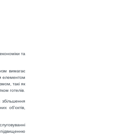
економіки та
ризм вимагає
им елементом
змом, такі як
тком готелів.
є збільшення
их об'єктів,
слуговуванні
 і підвищенню