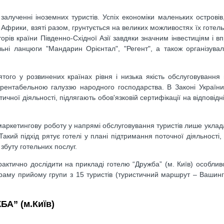
у залученні іноземних туристів. Успіх економіки маленьких островів
 Африки, взяті разом, грунтується на великих можливостях їх готельн
торів країни Південно-Східної Азії завдяки значним інвестиціям і 
ельні ланцюги "Мандарин Орієнтал", "Регент", а також організув
того у розвинених країнах рівня і низька якість обслуговування
рентабельною галуззю народного господарства. В Законі Україн
ичної діяльності, підлягають обов'язковій сертифікації на відповід
маркетингову роботу у напрямі обслуговування туристів лише уклад
акий підхід рятує готелі у плані підтримання поточної діяльності,
збуту готельних послуг.
актично дослідити на прикладі готелю “Дружба” (м. Київ) особлив
граму прийому групи з 15 туристів (туристичний маршрут – Вашинг
А” (м.Київ)