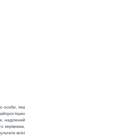
то особи, яка
найпростіших
к, наділений
о керівника,
ультати всієї