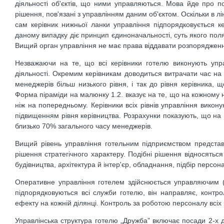
діяльності об'єктів, що ними управляються. Мова йде про поо
рішення, пов'язані з управлінням даним об'єктом. Оскільки в 
сам керівник нижньої ланки управління підпорядковується кер
даному випадку діє принцип єдиноначальності, суть якого пол
Вищий орган управління не має права віддавати розпоряджен
Незважаючи на те, що всі керівники готелю виконують упр
діяльності. Окремим керівникам доводиться витрачати час на 
менеджерів більш низького рівня, і так до рівня керівника,
Форма піраміди на малюнку 1.2. вказує на те, що на кожному 
ніж на попередньому. Керівники всіх рівнів управління викон
підвищенням рівня керівництва. Розрахунки показують, що на
близько 70% загального часу менеджерів.
Вищий рівень управління готельним підприємством предста
рішення стратегічного характеру. Подібні рішення відносяться 
будівництва, архітектура й інтер'єр, обладнання, підбір персон
Оперативне управління готелем здійснюється управляючим 
підпорядковуються всі служби готелю, він направляє, конт
ефекту на кожній ділянці. Контроль за роботою персоналу всіх 
Управлінська структура готелю „Дружба” включає посади 2-х д