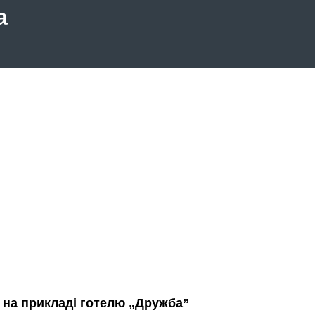
а
г на прикладі готелю „Дружба”