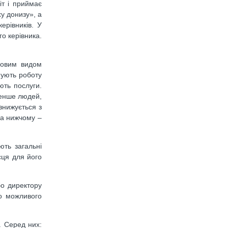
іт і приймає
у донизу», а
ерівників. У
о керівника.
ковим видом
нують роботу
ють послуги.
менше людей,
знижується з
на нижчому –
ть загальні
ісця для його
о директору
но можливого
. Серед них: