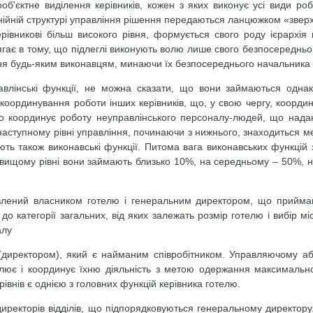
б'єктне виділення керівників, кожен з яких виконує усі види роб
лінійній структурі управління рішення передаються ланцюжком «зверх
івникові більш високого рівня, формується свого роду ієрархія к
ягає в тому, що підлеглі виконують волю лише свого безпосередньог
ня будь-яким виконавцям, минаючи їх безпосереднього начальника
авлінські функції, не можна сказати, що вони займаються одна
координування роботи інших керівників, що, у свою чергу, коорди
 що координує роботу неуправлінського персоналу-людей, що нада
наступному рівні управління, починаючи з нижнього, знаходиться 
ують також виконавські функції. Питома вага виконавських функцій 
 вищому рівні вони займають близько 10%, на середньому – 50%, 
влений власником готелю і генеральним директором, що приймаю
до категорії загальних, від яких залежать розмір готелю і вибір м
алу
(директором), який є найманим співробітником. Управляючому аб
ролює і координує їхню діяльність з метою одержання максималь
рівнів є однією з головних функцій керівника готелю.
иректорів відділів, що підпорядковуються генеральному директору