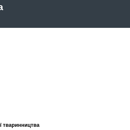
а
ії тваринництва