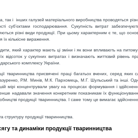
а, так і інших галузей матеріального виробництва проводяться різні
ості суб’єктами господарювання. Сукупність витрат забезпечуют
бляються різні види продукції. При цьому характерним є те, що осно
я їх кількісне вираження.
дити, який характер мають ці зміни і як вони впливають на питому
х відсоток у сукупних витратах і визначають життєвий рівень прац
подарського комплексу України.
ії тваринництва присвячені праці багатьох вчених, серед яких сл
Мазуренко, Р.М. Минів, М.К. Пархомець, М.Г. Шульський та інші. Одн
шій мірі концентрували увагу на процесах формування і здійсненн
 менше надавали значення конкретним показникам їх функціонуванн
иробництві продукції тваринництва. І саме тому це вимагає здійснен
а структуру продукції тваринництва.
сягу та динаміки продукції тваринництва