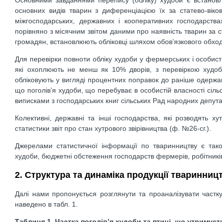
основних видів тварин з диференціацією їх за статево-віков
міжгосподарських, державних і кооперативних господарства
порівняно з місячним звітом даними про наявність тварин за с
громадян, встановлюють обліковці шляхом обов’язкового обходу 
Для перевірки повноти обліку худоби у фермерських і особист
які охоплюють не менш як 10% дворів, з перевіркою худоби
обліковують у вигляді процентних поправок до раніше одержани
що поголів’я худоби, що перебуває в особистій власності сіл
виписками з господарських книг сільських Рад народних депута
Колективні, державні та інші господарства, які розводять х
статистики звіт про стан хутрового звірівництва (ф. №26-сг.).
Джерелами статистичної інформації по тваринництву є також
худоби, бюджетні обстеження господарств фермерів, робітників, 
2. Структура та динаміка продукції тваринниц
Далі нами пропонується розглянути та проаналізувати частку 
наведено в табл. 1.
Таблиця 1. Частка поголів’я худоби та птиці, що утримуєт