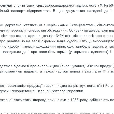
дукції є річні звіти сільськогосподарських підприємств (Ф.№50-
омічний паспорт підприємства. В цих документах наведені дані 
и державної статистики з керівниками і спеціалістами сільськог
оводячи переписи і спеціальні обстеження. Основними джерелами ві
 звіти про стан тваринництва (ф. №24-сг.). місячний звіт про стан
ро реалізацію на забій окремих видів худоби і птиці, виробництво
ню худоби і птиці, надходження приплоду, загибель тварин, а так
од наводяться дані про наявність кормів (у кормових одиницях) і
аводяться відомості про виробництво (вирощування) м’ясної продукції
 за окремими видами, а також настриг вовни і закупівлю її у 
о і реалізацію продукції тваринництва за рік, рух поголів’я і його
сурси і використання шкіряної і хутрової сировини.
ержавної статистики щороку, починаючи з 1935 року, здійснюють п
ня загальної кількості тварин на території країни станом на 1 