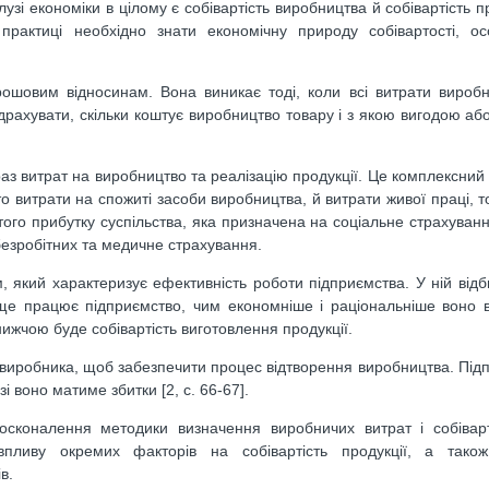
зі економіки в цілому є собівартість виробництва й собівартість п
практиці необхідно знати економічну природу собівартості, ос
грошовим відносинам. Вона виникає тоді, коли всі витрати вироб
драхувати, скільки коштує виробництво товару і з якою вигодою або
раз витрат на виробництво та реалізацію продукції. Це комплексний
то витрати на спожиті засоби виробництва, й витрати живої праці, 
стого прибутку суспільства, яка призначена на соціальне страхуванн
 безробітних та медичне страхування.
 який характеризує ефективність роботи підприємства. У ній відб
аще працює підприємство, чим економніше і раціональніше воно 
нижчою буде собівартість виготовлення продукції.
 виробника, щоб забезпечити процес відтворення виробництва. Під
і воно матиме збитки [2, c. 66-67].
вдосконалення методики визначення виробничих витрат і собіварт
впливу окремих факторів на собівартість продукції, а тако
в.