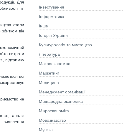
родукції. Для
Інвестування
обливості її
Інформатика
ництва стали
Інше
 збитком він
Історія України
Культурологія та мистецтво
 економічний
тобто витрати
Літературa
я, підтримку
Макроекономіка
Маркетинг
иваються всі
використовує
Медицина
Менеджмент організації
приємство не
Міжнародна економіка
Мікроекономіка
ості, аналіз
Мовознавство
ж виявлення
Музика