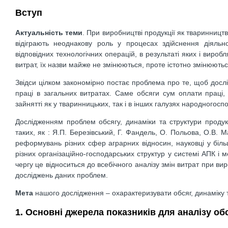
Вступ
Актуальність теми
. При виробництві продукції як тваринництв
відіграють неоднакову роль у процесах здійснення діяльн
відповідних технологічних операцій, в результаті яких і виро
витрат, їх назви майже не змінюються, проте істотно змінюютьс
Звідси цілком закономірно постає проблема про те, щоб дослі
праці в загальних витратах. Саме обсяги сум оплати праці, ї
зайнятті як у тваринницьких, так і в інших галузях народногос
Дослідженням проблем обсягу, динаміки та структури продукц
таких, як : Я.П. Березівський, Г. Фандель, О. Польова, О.В. 
реформувань різних сфер аграрних відносин, науковці у біль
різних організаційно-господарських структур у системі АПК і
чергу це відноситься до всебічного аналізу змін витрат при в
досліджень даних проблем.
Мета
нашого дослідження – охарактеризувати обсяг, динаміку т
1. Основні джерела показників для аналізу об