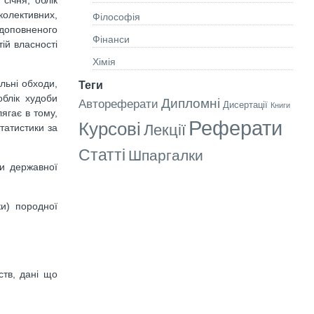
колективних,
Філософія
 доповненого
Фінанси
ій власності
Хімія
льні обходи,
Теги
облік худоби
Дипломні
Автореферати
Дисертації
Книги
ягає в тому,
Реферати
Курсові
Лекції
татистики за
Статті
Шпаргалки
ни державної
ки) породної
ств, дані що