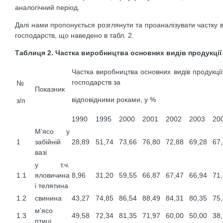
аналогічний період.
Далі нами пропонується розглянути та проаналізувати частку в
господарств, що наведено в табл. 2.
Таблиця 2. Частка виробництва основних видів продукції 
Частка виробництва основних видів продукції
господарств за
№
Показник
відповідними роками, у %
з/п
1990
1995
2000
2001
2002
2003
20
М’ясо у
1
забійній
28,89
51,74
73,66
76,80
72,88
69,28
67
вазі
у т.ч.
1.1
яловичина
8,96
31,20
59,55
66,87
67,47
66,94
71
і телятина
1.2
свинина
43,27
74,85
86,54
88,49
84,31
80,35
75
м’ясо
1.3
49,58
72,34
81,35
71,97
60,00
50,00
38
птиці