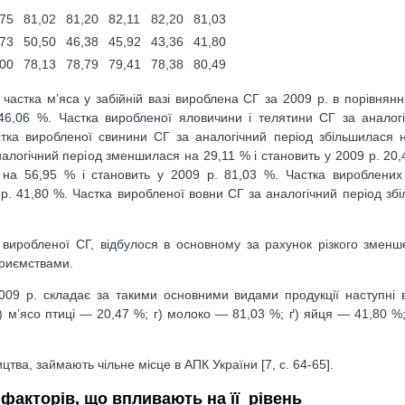
,75
81,02
81,20
82,11
82,20
81,03
,73
50,50
46,38
45,92
43,36
41,80
,00
78,13
78,79
79,41
78,38
80,49
стка м’яса у забійній вазі вироблена СГ за 2009 р. в порівнянні
46,06 %. Частка виробленої яловичини і телятини СГ за аналог
стка виробленої свинини СГ за аналогічний період збільшилася 
налогічний період зменшилася на 29,11 % і становить у 2009 р. 20,
 на 56,95 % і становить у 2009 р. 81,03 %. Частка вироблених
 р. 41,80 %. Частка виробленої вовни СГ за аналогічний період зб
, виробленої СГ, відбулося в основному за рахунок різкого зменш
приємствами.
2009 р. складає за такими основними видами продукції наступні 
) м’ясо птиці — 20,47 %; г) молоко — 81,03 %; ґ) яйця — 41,80 %
тва, займають чільне місце в АПК України [7, c. 64-65].
 факторів, що впливають на її рівень