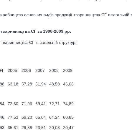
иробництва основних видів продукції тваринництва СГ в загальній ст
тваринництва СГ за 1990-2009 рр.
 тваринництва СГ в загальній структурі
04
2005
2006
2007
2008
2009
,88
63,18
57,28
51,94
48,58
46,06
,84
72,60
71,96
69,41
72,71
74,89
,46
77,53
69,20
65,04
64,24
60,65
,93
35,61
29,88
23,51
20,03
20,47