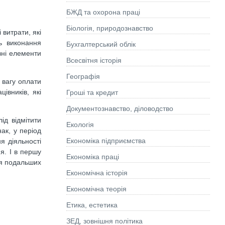
БЖД та охорона праці
Біологія, природознавство
 витрати, які
ь виконання
Бухгалтерський облік
вні елементи
Всесвітня історія
Географія
 вагу оплати
івників, які
Гроші та кредит
Документознавство, діловодство
ід відмітити
Екологія
ак, у період
Економіка підприємства
я діяльності
я. І в першу
Економіка праці
ня подальших
Економічна історія
Економічна теорія
Етика, естетика
ЗЕД, зовнішня політика