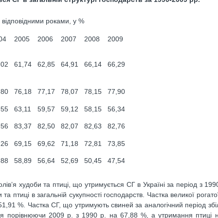
а відповідними роками, у %
04
2005
2006
2007
2008
2009
,02
61,74
62,85
64,91
66,14
66,29
,80
76,18
77,17
78,07
78,15
77,90
,55
63,11
59,57
59,12
58,15
56,34
,56
83,37
82,50
82,07
82,63
82,76
,26
69,15
69,62
71,18
72,81
73,85
,88
58,89
56,64
52,69
50,45
47,54
лів’я худоби та птиці, що утримується СГ в Україні за період з 199
та птиці в загальній сукупності господарств. Частка великої рогат
51,91 %. Частка СГ, що утримують свиней за аналогічний період зб
ася порівнюючи 2009 р. з 1990 р. на 67,88 %, а утримання птиці 