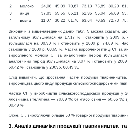
2
молоко
24,08
45,09
70,87
73,13
75,89
80,29
81
3
яйця
37,83
55,65
66,21
61,95
55,94
56,09
53
4
вовна
11,07
30,22
61,76
63,64
70,59
72,73
75
Виходячи з вищенаведених даних табл. 5 можна сказати, що ча
загальному збільшилася на 17,17 % і становить у 2009 р. 
збільшилася на 38,93 % і становить у 2009 р. 74,89 %. Ча
становить у 2009 р. 60,65 %. Частка виробленої птиці СГ за а
виробленого молока СГ за аналогічний період збільшилася
аналогічний період збільшилася на 3,97 % і становить у 2009
69,42 % і становить у 2009р. 80,49 %.
Слід відмітити, що зростання частки продукції тваринництва
виробництва цього виду продукції сільськогосподарськими під
Частка СГ у виробництві сільськогосподарської продукції у 
яловичина і телятина — 79,89 %; б) м’ясо свині — 60,65 %; в
80,49 %.
Отже, СГ, виробляючи більше 50 % товарної продукції тваринниц
3. Аналіз динаміки продукції тваринництва та