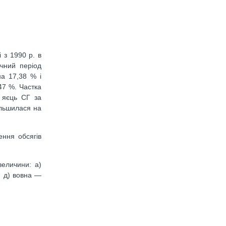
 з 1990 р. в
ічний період
на 17,38 % і
47 %. Частка
 яєць СГ за
ільшилася на
ення обсягів
величини: а)
; д) вовна —