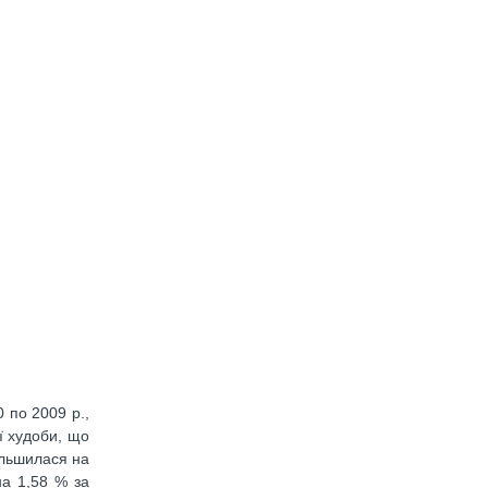
0 по 2009 р.,
ої худоби, що
ільшилася на
на 1,58 % за