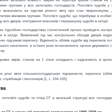
ими групами у всіх категоріях господарств. Поголів’я худоби у 
х визначають на підставі річного звіту про стан тваринництва,
татево-віковими групами. Поголів’я худоби, що перебуває в особист
всіх дворів, опитування власників і перерахунку худоби в натурі.
их підсобних господарствах статистичний органи проводять контро
 в натурі. Виявлений під час контрольних обходів дворів недо
х підсумків перепису. Відмінність обліків худоби від переписів пол
ьського населення, в останні роки встановлюють органи державної с
тів.
утрових звірів, станом на 1 січня складають і надсилають в орга
 річні звіти сільськогосподарських підприємств, переписи (облі
службовців і пенсіонерів [1, c. 104-105].
тва
поголів’я худоби та птиці СГ в загальній структурі всіх господар
ься СГ в загальній структурі господарств за 1990-2009 рр.