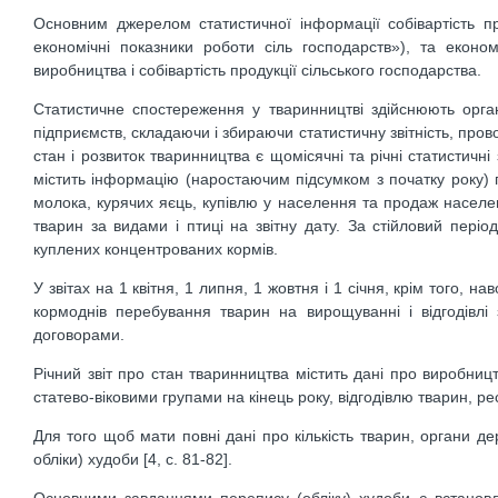
Основним джерелом статистичної інформації собівартість про
економічні показники роботи сіль господарств»), та екон
виробництва і собівартість продукції сільського господарства.
Статистичне спостереження у тваринництві здійснюють орган
підприємств, складаючи і збираючи статистичну звітність, пр
стан і розвиток тваринництва є щомісячні та річні статистичні
містить інформацію (наростаючим підсумком з початку року) п
молока, курячих яєць, купівлю у населення та продаж населен
тварин за видами і птиці на звітну дату. За стійловий пері
куплених концентрованих кормів.
У звітах на 1 квітня, 1 липня, 1 жовтня і 1 січня, крім того, н
кормоднів перебування тварин на вирощуванні і відгодівлі
договорами.
Річний звіт про стан тваринництва містить дані про виробництв
статево-віковими групами на кінець року, відгодівлю тварин, ре
Для того щоб мати повні дані про кількість тварин, органи д
обліки) худоби [4, c. 81-82].
Основними завданнями перепису (обліку) худоби є встановлен