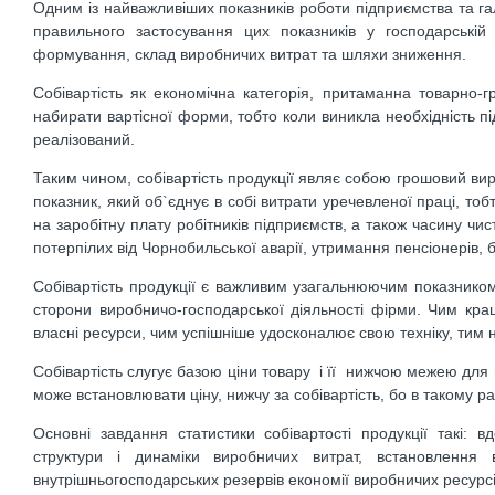
Одним із найважливіших показників роботи підприємства та галу
правильного застосування цих показників у господарській 
формування, склад виробничих витрат та шляхи зниження.
Собівартість як економічна категорія, притаманна товарно-
набирати вартісної форми, тобто коли виникла необхідність пі
реалізований.
Таким чином, собівартість продукції являє собою грошовий ви
показник, який об`єднує в собі витрати уречевленої праці, тоб
на заробітну плату робітників підприємств, а також часину чи
потерпілих від Чорнобильської аварії, утримання пенсіонерів,
Собівартість продукції є важливим узагальнюючим показником,
сторони виробничо-господарської діяльності фірми. Чим кр
власні ресурси, чим успішніше удосконалює свою техніку, тим 
Собівартість слугує базою ціни товару і її нижчою межею для
може встановлювати ціну, нижчу за собівартість, бо в такому раз
Основні завдання статистики собівартості продукції такі: 
структури і динаміки виробничих витрат, встановлення 
внутрішньогосподарських резервів економії виробничих ресурсі