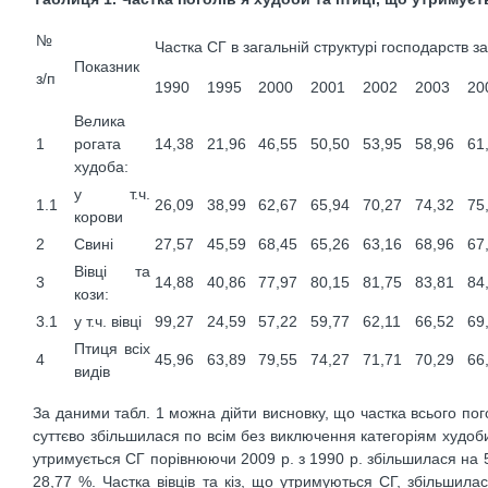
№
Частка СГ в загальній структурі господарств з
Показник
з/п
1990
1995
2000
2001
2002
2003
20
Велика
1
рогата
14,38
21,96
46,55
50,50
53,95
58,96
61
худоба:
у т.ч.
1.1
26,09
38,99
62,67
65,94
70,27
74,32
75
корови
2
Свині
27,57
45,59
68,45
65,26
63,16
68,96
67
Вівці та
3
14,88
40,86
77,97
80,15
81,75
83,81
84
кози:
3.1
у т.ч. вівці
99,27
24,59
57,22
59,77
62,11
66,52
69
Птиця всіх
4
45,96
63,89
79,55
74,27
71,71
70,29
66
видів
За даними табл. 1 можна дійти висновку, що частка всього пого
суттєво збільшилася по всім без виключення категоріям худоби 
утримується СГ порівнюючи 2009 р. з 1990 р. збільшилася на 
28,77 %. Частка вівців та кіз, що утримуються СГ, збільшил