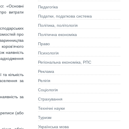
сг. «Основні
Педагогіка
про витрати
Податки, податкова система
Політика, політологія
осподарських
домостей про
Політична економіка
 тваринництва
Право
 коров’ячого
ож наявність
Психологія
 надходження
Регіональна економіка, РПС
Реклама
 та кількість
населення за
Релігія
Соціологія
 наявність за
Страхування
Технічні науки
ереписи (або
Туризм
Українська мова
січня, облік